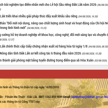
ịch trải nghiệm tạo điểm nhấn mới cho Lễ hội Sầu riêng Đắk Lắk năm 2026
(06/08/202
)
Lắk triển khai nhiều giải pháp thúc đẩy xuất khẩu sầu riêng
(04/08/2026, 16:30)
thảo “Đổi mới nội dung, nâng cao chất lượng sinh hoạt và hoạt động của Chi hội 
trong tình hình mới”
(04/08/2026, 15:23)
 cường hỗ trợ doanh nghiệp về khoa học, công nghệ, đổi mới sáng tạo và chuyển đ
8/2026, 12:37)
 Lắk chính thức cấp Giấy chứng nhận xuất xứ hàng hóa từ ngày 1/8
(04/08/2026, 08:30)
 Nông dân tỉnh Đắk Lắk sơ kết công tác 6 tháng đầu năm 2026
(03/08/2026, 15:28)
n thành giải phóng mặt bằng tuyến đường trọng điểm qua xã Hòa Xuân
(03/08/2026, 
n hình và Thông tin Điện tử cấp ngày 14/05/2010
ẩn - P.Buôn Ma Thuột - Đắk Lắk.
SĐT:
0262.859.9699
Email:
banbientap@daklak.gov.vn ho
lại các thông tin từ Cổng TTĐT này