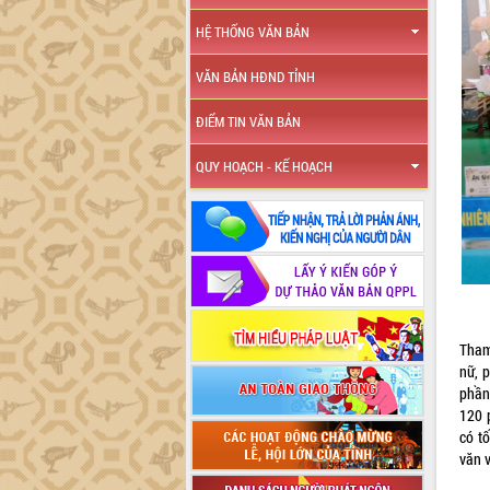
HỆ THỐNG VĂN BẢN
VĂN BẢN HĐND TỈNH
ĐIỂM TIN VĂN BẢN
QUY HOẠCH - KẾ HOẠCH
Tham
nữ, p
phần
120 
có t
văn v