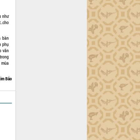
hụ như
..cho
a bàn
n phụ
ẹp văn
trong
g mùa
im Bảo