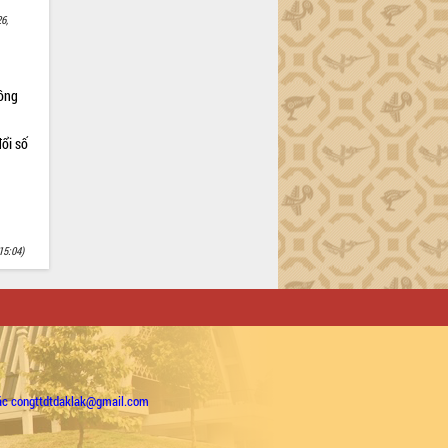
6,
Nông
ổi số
15:04)
ặc congttdtdaklak@gmail.com