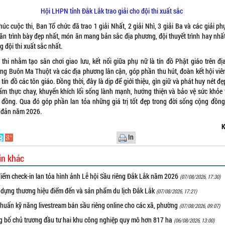
Hội LHPN tỉnh Đắk Lắk trao giải cho đội thi xuất sắc
húc cuộc thi, Ban Tổ chức đã trao 1 giải Nhất, 2 giải Nhì, 3 giải Ba và các giải p
ăn trình bày đẹp nhất, món ăn mang bản sắc địa phương, đội thuyết trình hay nhất
 đội thi xuất sắc nhất.
 thi nhằm tạo sân chơi giao lưu, kết nối giữa phụ nữ là tín đồ Phật giáo trên đị
ng Buôn Ma Thuột và các địa phương lân cận, góp phần thu hút, đoàn kết hội viê
 tín đồ các tôn giáo. Đồng thời, đây là dịp để giới thiệu, gìn giữ và phát huy nét đ
ẩm thực chay, khuyến khích lối sống lành mạnh, hướng thiện và bảo vệ sức khỏe 
 đồng. Qua đó góp phần lan tỏa những giá trị tốt đẹp trong đời sống cộng đồn
 đản năm 2026.
K
In
in khác
iểm check-in lan tỏa hình ảnh Lễ hội Sầu riêng Đắk Lắk năm 2026
(07/08/2026, 17:30)
 dựng thương hiệu điểm đến và sản phẩm du lịch Đắk Lắk
(07/08/2026, 17:21)
huấn kỹ năng livestream bán sầu riêng online cho các xã, phường
(07/08/2026, 09:07)
g bố chủ trương đầu tư hai khu công nghiệp quy mô hơn 817 ha
(06/08/2026, 13:00)