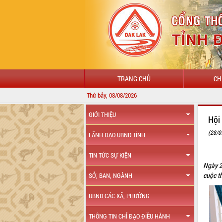
TRANG CHỦ
CH
Thứ bảy, 08/08/2026
GIỚI THIỆU
Hội
(28/0
LÃNH ĐẠO UBND TỈNH
TIN TỨC SỰ KIỆN
Ngày 2
cuộc t
SỞ, BAN, NGÀNH
UBND CÁC XÃ, PHƯỜNG
THÔNG TIN CHỈ ĐẠO ĐIỀU HÀNH