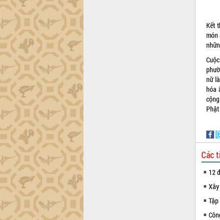
trường Nguyễn Hoàng Hiệp khảo sát
vùng trồng và doanh nghiệp đóng gói
sầu riêng tại Đắk Lắk
Kết t
Trình diễn nghệ thuật chế biến các
món 
món ăn từ sầu riêng
những
Đắk Lắk công bố Quy hoạch và xúc
Cuộc
tiến đầu tư tỉnh
phườ
Ngành cá ngừ Đắk Lắk chủ động thích
nữ là
ứng để giữ vững thị trường xuất khẩu
hóa 
cộng
Diễn đàn Kinh tế tư nhân Việt Nam đột
Phật
phá cơ chế - Hợp tác công tư
Đề án 06 tạo bước ngoặt đột phá trong
cải cách hành chính tỉnh Đắk Lắk
Kết nối tour, đẩy mạnh chuyển đổi số
Các t
để phát triển du lịch Đắk Lắk
Khởi động Dự án Đầu tư xây dựng hạ
12 đ
tầng kỹ thuật Cụm công nghiệp Tân
Tiến
Xây
Gặp mặt các cơ quan báo chí nhân Kỷ
Tập 
niệm 101 năm Ngày Báo chí Cách
Côn
mạng Việt Nam