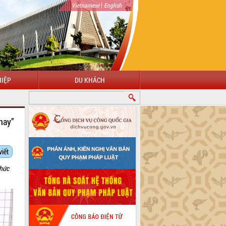
|
Vietnamese
English
IỆP
DU KHÁCH
hay”
viết
chức