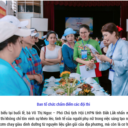
Ban tổ chức chấm điểm các đội thi
 biểu tại buổi lễ, bà Võ Thị Ngọc – Phó Chủ tịch Hội LHPN tỉnh Đắk Lắk nhấn 
thi không chỉ tôn vinh sự khéo léo, tinh tế của người phụ nữ trong việc sáng tạo
cơm chay giàu dinh dưỡng từ nguyên liệu gần gũi của địa phương, mà còn là cơ h