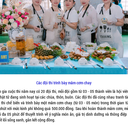
Các đội thi trình bày mâm cơm chay
 gia cuộc thi năm nay có 20 đội thi, mỗi đội gồm từ 03 - 05 thành viên là hội viê
hật tử đang sinh hoạt tại các chùa, thôn, buôn. Các đội thi đã cùng nhau tranh t
 thi chế biến và trình bày một mâm cơm chay (từ 03 - 05 món) trong thời gian từ
phút với mức kinh phí không quá 500.000 đồng. Sau khi hoàn thành mâm cơm, mỗ
ối đa 05 phút để thuyết trình về ý nghĩa món ăn, giá trị dinh dưỡng và thông điệp
ề lối sống xanh, gắn kết cộng đồng.