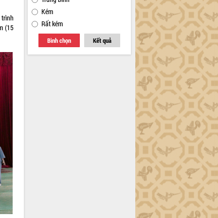
Kém
trình
Rất kém
m (15
Bình chọn
Kết quả