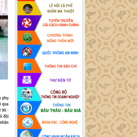
n phụ
ài qua
 90 -
i đội
 nhân