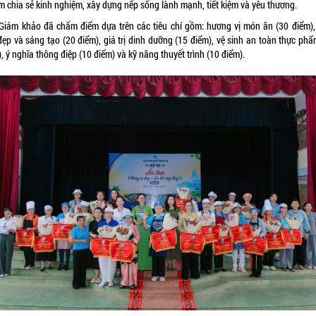
m chia sẻ kinh nghiệm, xây dựng nếp sống lành mạnh, tiết kiệm và yêu thương.
Giám khảo đã chấm điểm dựa trên các tiêu chí gồm: hương vị món ăn (30 điểm), 
đẹp và sáng tạo (20 điểm), giá trị dinh dưỡng (15 điểm), vệ sinh an toàn thực phẩ
, ý nghĩa thông điệp (10 điểm) và kỹ năng thuyết trình (10 điểm).