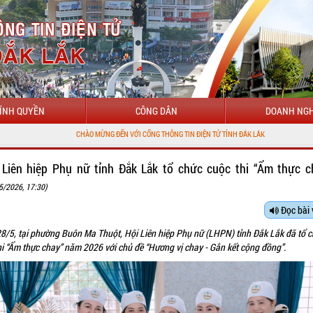
ÍNH QUYỀN
CÔNG DÂN
DOANH NGH
CHÀO MỪNG ĐẾN VỚI CỔNG THÔNG TIN ĐIỆN TỬ TỈNH ĐẮK LẮK
 Liên hiệp Phụ nữ tỉnh Đắk Lắk tổ chức cuộc thi “Ẩm thực c
5/2026, 17:30)
Đọc bài 
8/5, tại phường Buôn Ma Thuột, Hội Liên hiệp Phụ nữ (LHPN) tỉnh Đắk Lắk đã tổ 
hi “Ẩm thực chay” năm 2026 với chủ đề “Hương vị chay - Gắn kết cộng đồng”.