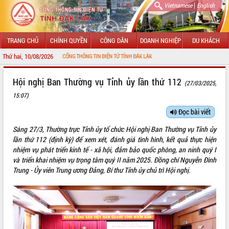
|
Vietnamese
English
TRANG CHỦ
CHÍNH QUYỀN
CÔNG DÂN
DOANH NGHIỆP
DU KHÁCH
Thứ hai, 10/08/2026
ỪNG ĐẾN VỚI CỔNG THÔNG TIN ĐIỆN TỬ TỈNH ĐẮK LẮK
GIỚI THIỆU
Hội nghị Ban Thường vụ Tỉnh ủy lần thứ 112
(27/03/2025,
15:07)
LÃNH ĐẠO UBND TỈNH
Đọc bài viết
TIN TỨC SỰ KIỆN
Sáng 27/3, Thường trực Tỉnh ủy tổ chức Hội nghị Ban Thường vụ Tỉnh ủy
SỞ, BAN, NGÀNH
lần thứ 112 (định kỳ) để xem xét, đánh giá tình hình, kết quả thực hiện
nhiệm vụ phát triển kinh tế - xã hội, đảm bảo quốc phòng, an ninh quý I
UBND CÁC XÃ, PHƯỜNG
và triển khai nhiệm vụ trọng tâm quý II năm 2025. Đồng chí Nguyễn Đình
Trung - Ủy viên Trung ương Đảng, Bí thư Tỉnh ủy chủ trì Hội nghị.
THÔNG TIN CHỈ ĐẠO ĐIỀU HÀNH
HỆ THỐNG VĂN BẢN
VĂN BẢN HĐND TỈNH