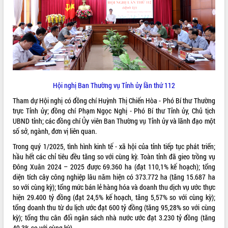
ĐIỂM TIN VĂN BẢN
QUY HOẠCH - KẾ HOẠCH
Hội nghị Ban Thường vụ Tỉnh ủy lần thứ 112
Tham dự Hội nghị có đồng chí Huỳnh Thị Chiến Hòa - Phó Bí thư Thường
trực Tỉnh ủy; đồng chí Phạm Ngọc Nghị - Phó Bí thư Tỉnh ủy, Chủ tịch
UBND tỉnh; các đồng chí Ủy viên Ban Thường vụ Tỉnh ủy và lãnh đạo một
số sở, ngành, đơn vị liên quan.
Trong quý 1/2025, tình hình kinh tế - xã hội của tỉnh tiếp tục phát triển;
hầu hết các chỉ tiêu đều tăng so với cùng kỳ. Toàn tỉnh đã gieo trồng vụ
Đông Xuân 2024 – 2025 được 69.360 ha (đạt 110,1% kế hoạch); tổng
diện tích cây công nghiệp lâu năm hiện có 373.772 ha (tăng 15.687 ha
so với cùng kỳ); tổng mức bán lẻ hàng hóa và doanh thu dịch vụ ước thực
hiện 29.400 tỷ đồng (đạt 24,5% kế hoạch, tăng 5,57% so với cùng kỳ);
tổng doanh thu từ du lịch ước đạt 600 tỷ đồng (tăng 95,28% so với cùng
kỳ); tổng thu cân đối ngân sách nhà nước ước đạt 3.230 tỷ đồng (tăng
49,3% so với cùng kỳ)…