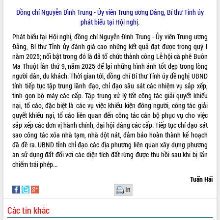
HĐND tỉnh thông qua điều chỉnh Quy
Đồng chí Nguyễn Đình Trung - Ủy viên Trung ương Đảng, Bí thư Tỉnh ủy
hoạch tỉnh thời kỳ 2021-2030
phát biểu tại Hội nghị.
Hội thảo góp ý hồ sơ điều chỉnh quy
hoạch tỉnh Đắk Lắk thời kỳ 2021-2030,
Phát biểu tại Hội nghị, đồng chí Nguyễn Đình Trung - Ủy viên Trung ương
tầm nhìn đến năm 2050
Đảng, Bí thư Tỉnh ủy đánh giá cao những kết quả đạt được trong quý I
năm 2025; nổi bật trong đó là đã tổ chức thành công Lễ hội cà phê Buôn
Nâng cao hiệu quả hoạt động của các
Ma Thuột lần thứ 9, năm 2025 để lại những hình ảnh tốt đẹp trong lòng
doanh nghiệp nhà nước
người dân, du khách. Thời gian tới, đồng chí Bí thư Tỉnh ủy đề nghị UBND
Hội nghị triển khai kết nối mạng
tỉnh tiếp tục tập trung lãnh đạo, chỉ đạo sâu sát các nhiệm vụ sắp xếp,
truyền số liệu chuyên dùng phục vụ cơ
tinh gọn bộ máy các cấp. Tập trung xử lý tốt công tác giải quyết khiếu
quan Đảng, Nhà nước
nại, tố cáo, đặc biệt là các vụ việc khiếu kiện đông người, công tác giải
Lễ phát động chuỗi hoạt động chung
quyết khiếu nại, tố cáo liên quan đến công tác cán bộ phục vụ cho việc
tay làm sạch môi trường
sắp xếp các đơn vị hành chính, đại hội đảng các cấp. Tiếp tục chỉ đạo sát
Xã Ea Kar bước chuyển mình trong
sao công tác xóa nhà tạm, nhà dột nát, đảm bảo hoàn thành kế hoạch
công tác cải cách hành chính mô hình
đã đề ra. UBND tỉnh chỉ đạo các địa phương liên quan xây dựng phương
mới
án sử dụng đất đối với các diện tích đất rừng được thu hồi sau khi bị lấn
chiếm trái phép...
UBND tỉnh họp báo định kỳ tháng 4
năm 2026
Tuấn Hải
Hội thảo khoa học “Giải pháp thúc đẩy
In
phát triển nền kinh tế xanh tại tỉnh
Đắk Lắk”
Các tin khác
Tăng cường giám sát, đôn đốc thực