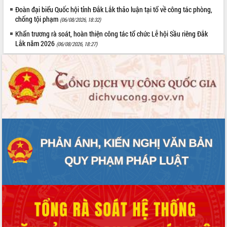
nhanh tiến độ các dự án trọng điểm
Đoàn đại biểu Quốc hội tỉnh Đắk Lắk thảo luận tại tổ về công tác phòng,
trong Khu kinh tế Nam Phú Yên
chống tội phạm
(06/08/2026, 18:32)
Hòn Yến phát triển du lịch gắn với bảo
Khẩn trương rà soát, hoàn thiện công tác tổ chức Lễ hội Sầu riêng Đắk
tồn biển
Lắk năm 2026
(06/08/2026, 18:27)
Lấy ý kiến điều chỉnh Quy hoạch tỉnh
Đắk Lắk thời kỳ 2021-2030, tầm nhìn
đến năm 2050
Phát động chiến dịch 30 ngày đêm
giải phóng mặt bằng Tuyến đường bộ
ven biển
Đắk Lắk nỗ lực thúc đẩy tăng trưởng
kinh tế từ 10% trở lên trong Quý
II/2026
Đắk Lắk ký kết thỏa thuận hợp tác về
chuyển đổi số giai đoạn 2026 – 2030
với Tập đoàn Bưu chính Viễn thông
Việt Nam
Thứ trưởng Bộ Y tế làm việc với tỉnh
Đắk Lắk về phát triển nhân lực y tế
cho trạm y tế cấp xã
Du lịch Đắk Lắk nâng tầm trải nghiệm