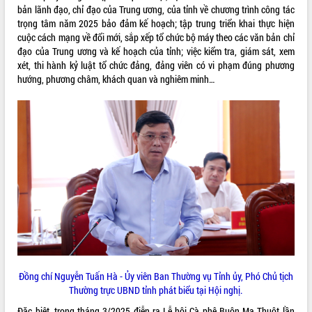
bản lãnh đạo, chỉ đạo của Trung ương, của tỉnh về chương trình công tác
Rà soát, hoàn thiện hệ thống thiết chế
trọng tâm năm 2025 bảo đảm kế hoạch; tập trung triển khai thực hiện
văn hóa, thể thao đáp ứng yêu cầu
cuộc cách mạng về đổi mới, sắp xếp tổ chức bộ máy theo các văn bản chỉ
phát triển mới
đạo của Trung ương và kế hoạch của tỉnh; việc kiểm tra, giám sát, xem
Thường trực HĐND tỉnh Đắk Lắk gặp
xét, thi hành kỷ luật tổ chức đảng, đảng viên có vi phạm đúng phương
THỐNG KÊ TRUY CẬP
mặt Đoàn chuyên gia y tế TP. Hồ Chí
hướng, phương châm, khách quan và nghiêm minh…
Minh
Hôm nay:
22881
Lễ truy điệu và an táng hài cốt liệt sĩ
Tất cả:
66135995
tại Nghĩa trang Liệt sĩ xã Sơn Hòa
Bàn giải pháp tháo gỡ khó khăn trong
xuất khẩu sầu riêng và triển khai quy
định EUDR
Thứ trưởng Bộ Nông nghiệp và Môi
trường Nguyễn Hoàng Hiệp khảo sát
vùng trồng và doanh nghiệp đóng gói
sầu riêng tại Đắk Lắk
Trình diễn nghệ thuật chế biến các
món ăn từ sầu riêng
Đắk Lắk công bố Quy hoạch và xúc
Đồng chí Nguyễn Tuấn Hà - Ủy viên Ban Thường vụ Tỉnh ủy, Phó Chủ tịch
tiến đầu tư tỉnh
Thường trực UBND tỉnh phát biểu tại Hội nghị.
Ngành cá ngừ Đắk Lắk chủ động thích
Đặc biệt, trong tháng 3/2025 điễn ra Lễ hội Cà phê Buôn Ma Thuột lần