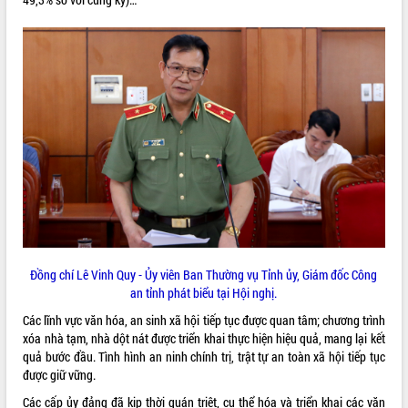
VIDEO
Loading the player...
Trailer Lễ hội Sầu riêng Đắk Lắk năm
2026
Khám bệnh, cấp phát thuốc miễn phí
và tặng quà người dân xã Cư Pui
Hội nghị UBND tỉnh Đắk Lắk thường kỳ
tháng 7/2026
Lễ truy tặng danh hiệu “Bà Mẹ Việt
ALBUM ẢNH
Nam Anh hùng” và trao Huân chương
Lao động
UBND tỉnh Đắk Lắk triển khai nhiệm
Đồng chí Lê Vinh Quy - Ủy viên Ban Thường vụ Tỉnh ủy, Giám đốc Công
vụ 6 tháng cuối năm 2026
an tỉnh phát biểu tại Hội nghị.
Kỳ họp thứ Hai, Hội đồng nhân dân
Các lĩnh vực văn hóa, an sinh xã hội tiếp tục được quan tâm; chương trình
tỉnh khóa XI quyết nghị nhiều nội dung
xóa nhà tạm, nhà dột nát được triển khai thực hiện hiệu quả, mang lại kết
quan trọng
quả bước đầu. Tình hình an ninh chính trị, trật tự an toàn xã hội tiếp tục
Bí thư Tỉnh ủy Lương Nguyễn Minh
được giữ vững.
Triết thăm, tặng quà người có công với
Các cấp ủy đảng đã kịp thời quán triệt, cụ thể hóa và triển khai các văn
cách mạng
LIÊN KẾT WEB