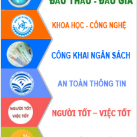
Đẩy mạnh cải cách hành chính, quyết
tâm đạt được mục tiêu tăng trưởng
hai con số trong năm 2026
Tổ chức trang trọng Lễ hội Đền thờ
Lương Văn Chánh năm 2026
Phó Bí thư Tỉnh ủy Đắk Lắk Đỗ Hữu
Huy giữ chức Bí thư Đảng ủy Ủy Ban
Nhân dân tỉnh
Bệnh án điện tử thúc đẩy chuyển đổi
số y tế tại Đắk Lắk
Chuyển đổi số thư viện: Mở rộng
không gian tri thức trong thời đại số
Đánh giá, rút kinh nghiệm công tác tổ
chức diễn tập trước ngày bầu cử
Chương trình “Gặp gỡ hữu nghị –
Friendship Meeting New Year 2026”
Bầu cử Quốc hội và HĐND: Cử tri Đắk
Lắk gửi gắm niềm tin, kỳ vọng vào lá
phiếu
Đắk Lắk sẵn sàng các điều kiện cho