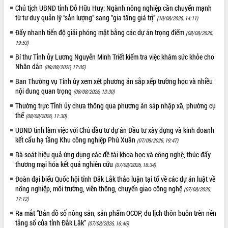
Chủ tịch UBND tỉnh Đỗ Hữu Huy: Ngành nông nghiệp cần chuyển mạnh
hiện nhiệm vụ quản lý tài sản công
từ tư duy quản lý “sản lượng” sang “gia tăng giá trị”
(10/08/2026, 14:11)
hàng tuần
Đẩy nhanh tiến độ giải phóng mặt bằng các dự án trọng điểm
Tháo gỡ những vướng mắc, đẩy mạnh
(08/08/2026,
công tác cải cách thủ tục hành chính
19:53)
tại Trung tâm Phục vụ hành chính
Bí thư Tỉnh ủy Lương Nguyễn Minh Triết kiểm tra việc khám sức khỏe cho
công tỉnh
Nhân dân
(08/08/2026, 17:05)
Đắk Lắk: Tôn vinh 46 giải pháp tại Hội
Ban Thường vụ Tỉnh ủy xem xét phương án sắp xếp trường học và nhiều
thi Sáng tạo Kỹ thuật 2024 - 2025
nội dung quan trọng
(08/08/2026, 13:30)
Đắk Lắk rà soát, điều chỉnh Đề án 190
Thường trực Tỉnh ủy chưa thông qua phương án sáp nhập xã, phường cụ
về phát triển nuôi trồng thủy sản
thể
(08/08/2026, 11:30)
Phó Chủ tịch UBND tỉnh Đắk Lắk
UBND tỉnh làm việc với Chủ đầu tư dự án Đầu tư xây dựng và kinh doanh
Trương Công Thái kiểm tra thực địa
kết cấu hạ tầng Khu công nghiệp Phú Xuân
(07/08/2026, 19:47)
Dự án cao tốc Khánh Hòa - Buôn Ma
Thuột
Rà soát hiệu quả ứng dụng các đề tài khoa học và công nghệ, thúc đẩy
thương mại hóa kết quả nghiên cứu
Định vị cà phê Việt Nam như một “di
(07/08/2026, 18:34)
sản sống” trong dòng chảy toàn cầu
Đoàn đại biểu Quốc hội tỉnh Đắk Lắk thảo luận tại tổ về các dự án luật về
Xây dựng nông thôn mới: Nâng cao đời
nông nghiệp, môi trường, viễn thông, chuyển giao công nghệ
(07/08/2026,
sống người dân từ những mô hình thiết
17:12)
thực
Ra mắt “Bản đồ số nông sản, sản phẩm OCOP, du lịch thôn buôn trên nền
Quyết liệt tháo gỡ vướng mắc, đẩy
tảng số của tỉnh Đắk Lắk”
(07/08/2026, 16:46)