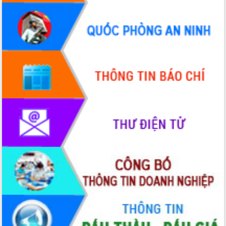
đấu có 77% xã đạt chuẩn nông thôn
mới
Chuyển đổi số 'mở đường' cho nông
nghiệp Đắk Lắk tăng trưởng bứt phá
Triển khai đồng bộ đo đạc, lập hồ sơ
địa chính, hoàn thiện cơ sở dữ liệu đất
đai
Ứng dụng sinh trắc học - Bước tiến
trong hành trình chuyển đổi số tại Đắk
Lắk
Đắk Lắk nâng cao hiệu quả công tác
Đảng từ Sổ tay đảng viên điện tử
Đắk Lắk đẩy mạnh nuôi biển công
nghệ, hướng tới phát triển thủy sản
bền vững
Tập huấn nâng cao năng lực triển khai
chuyển đổi số cho cán bộ, công chức
cấp xã
Đắk Lắk phát động hưởng ứng Ngày
Quyền của người tiêu dùng Việt Nam
2026