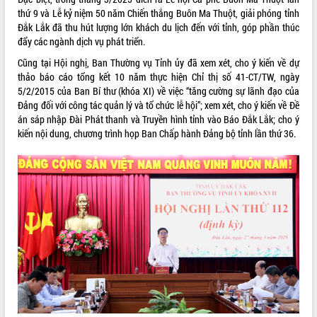
ứng để giữ vững thị trường xuất khẩu
thứ 9 và Lễ kỷ niệm 50 năm Chiến thắng Buôn Ma Thuột, giải phóng tỉnh
Diễn đàn Kinh tế tư nhân Việt Nam đột
Đắk Lắk đã thu hút lượng lớn khách du lịch đến với tỉnh, góp phần thúc
phá cơ chế - Hợp tác công tư
đẩy các ngành dịch vụ phát triển.
Đề án 06 tạo bước ngoặt đột phá trong
Cũng tại Hội nghị, Ban Thường vụ Tỉnh ủy đã xem xét, cho ý kiến về dự
cải cách hành chính tỉnh Đắk Lắk
thảo báo cáo tổng kết 10 năm thực hiện Chỉ thị số 41-CT/TW, ngày
Kết nối tour, đẩy mạnh chuyển đổi số
5/2/2015 của Ban Bí thư (khóa XI) về việc “tăng cường sự lãnh đạo của
để phát triển du lịch Đắk Lắk
Đảng đối với công tác quản lý và tổ chức lễ hội”; xem xét, cho ý kiến về Đề
án sáp nhập Đài Phát thanh và Truyền hình tỉnh vào Báo Đắk Lắk; cho ý
Khởi động Dự án Đầu tư xây dựng hạ
kiến nội dung, chương trình họp Ban Chấp hành Đảng bộ tỉnh lần thứ 36.
tầng kỹ thuật Cụm công nghiệp Tân
Tiến
Gặp mặt các cơ quan báo chí nhân Kỷ
niệm 101 năm Ngày Báo chí Cách
mạng Việt Nam
Đắk Lắk sơ kết 4 năm triển khai thực
hiện Đề án 06 của Chính phủ
Họp báo thông tin về Hội nghị Công bố
Quy hoạch và Xúc tiến đầu tư tỉnh Đắk
Lắk
Khơi thông điểm nghẽn, đẩy nhanh
giải ngân vốn khắc phục thiên tai