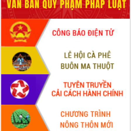
du khách thông qua Hệ thống cơ sở dữ
liệu và Bản đồ số
Tập huấn ứng dụng trí tuệ nhân tạo (AI)
trong thương mại điện tử năm 2026
Đoàn đại biểu Quốc hội tỉnh Đắk Lắk
trao đổi thông tin trước Kỳ họp thứ
nhất, Quốc hội khóa XVI
Quyết liệt cải cách hành chính, khơi
thông nguồn lực phát triển
Nâng cao hiệu lực, hiệu quả HĐND
tỉnh thông qua hiện đại hóa hành chính
Xã Ea Phê gắn cải cách hành chính với
chuyển đổi số
Phó Chủ tịch Thường trực UBND tỉnh
Hồ Thị Nguyên Thảo làm việc tại Trung
tâm Phục vụ hành chính công xã Ea
Phê
Xây dựng nền hành chính số đồng
hành cùng nông dân dân, doanh nghiệp
Giai đoạn 2026-2030, Đắk Lắk phấn