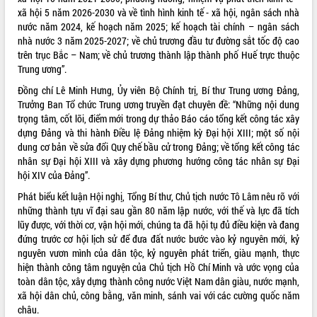
Quy hoạch và Xúc tiến đầu tư tỉnh Đắk
xã hội 5 năm 2026-2030 và về tình hình kinh tế - xã hội, ngân sách nhà
Lắk
nước năm 2024, kế hoạch năm 2025; kế hoạch tài chính – ngân sách
Khơi thông điểm nghẽn, đẩy nhanh
nhà nước 3 năm 2025-2027; về chủ trương đầu tư đường sắt tốc độ cao
giải ngân vốn khắc phục thiên tai
trên trục Bắc – Nam; về chủ trương thành lập thành phố Huế trực thuộc
HĐND tỉnh thông qua điều chỉnh Quy
Trung ương”.
hoạch tỉnh thời kỳ 2021-2030
Đồng chí Lê Minh Hưng, Ủy viên Bộ Chính trị, Bí thư Trung ương Đảng,
Hội thảo góp ý hồ sơ điều chỉnh quy
Trưởng Ban Tổ chức Trung ương truyền đạt chuyên đề: “Những nội dung
hoạch tỉnh Đắk Lắk thời kỳ 2021-2030,
trọng tâm, cốt lõi, điểm mới trong dự thảo Báo cáo tổng kết công tác xây
tầm nhìn đến năm 2050
dựng Đảng và thi hành Điều lệ Đảng nhiệm kỳ Đại hội XIII; một số nội
Nâng cao hiệu quả hoạt động của các
dung cơ bản về sửa đổi Quy chế bầu cử trong Đảng; về tổng kết công tác
doanh nghiệp nhà nước
nhân sự Đại hội XIII và xây dựng phương hướng công tác nhân sự Đại
Hội nghị triển khai kết nối mạng
hội XIV của Đảng”.
truyền số liệu chuyên dùng phục vụ cơ
Phát biểu kết luận Hội nghị, Tổng Bí thư, Chủ tịch nước Tô Lâm nêu rõ với
quan Đảng, Nhà nước
những thành tựu vĩ đại sau gần 80 năm lập nước, với thế và lực đã tích
Lễ phát động chuỗi hoạt động chung
lũy được, với thời cơ, vận hội mới, chúng ta đã hội tụ đủ điều kiện và đang
tay làm sạch môi trường
đứng trước cơ hội lịch sử để đưa đất nước bước vào kỷ nguyên mới, kỷ
Xã Ea Kar bước chuyển mình trong
nguyên vươn mình của dân tộc, kỷ nguyên phát triển, giàu mạnh, thực
công tác cải cách hành chính mô hình
hiện thành công tâm nguyện của Chủ tịch Hồ Chí Minh và ước vọng của
mới
toàn dân tộc, xây dựng thành công nước Việt Nam dân giàu, nước mạnh,
xã hội dân chủ, công bằng, văn minh, sánh vai với các cường quốc năm
UBND tỉnh họp báo định kỳ tháng 4
châu.
năm 2026