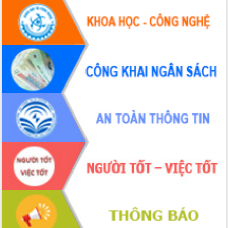
quốc phòng, quân sự địa phương năm
2026
Đắk Lắk tập trung toàn lực khắc phục
tồn tại IUU, sẵn sàng làm việc với
Đoàn thanh tra EC
Chủ tịch UBND tỉnh Tạ Anh Tuấn thăm,
chúc mừng các bệnh viện nhân Ngày
Thầy thuốc Việt Nam
Rộn ràng lễ hội truyền thống Sông
nước Đà Nông lần thứ I năm 2026
Kỳ họp Chuyên đề lần thứ Năm, HĐND
tỉnh Đắk Lắk thông qua các nghị quyết
quan trọng
Thống nhất danh sách giới thiệu ứng
cử đại biểu Quốc hội khoá XVI và đại
biểu HĐND tỉnh Đắk Lắk, nhiệm kỳ
2026-2031
Phát động hai phong trào thi đua quan
trọng trong kỷ nguyên mới
Hội nghị lần thứ tư Ban Chỉ đạo công