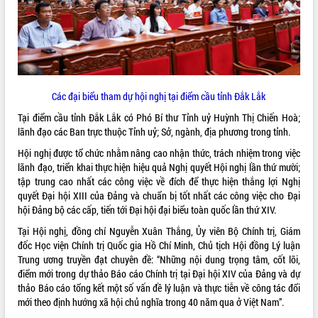
quan trọng
Bí thư Tỉnh ủy Lương Nguyễn Minh
Triết thăm, tặng quà người có công với
cách mạng
Rà soát, hoàn thiện hệ thống thiết chế
văn hóa, thể thao đáp ứng yêu cầu
LIÊN KẾT WEB
Các đại biểu tham dự hội nghị tại điểm cầu tỉnh Đắk Lắk
phát triển mới
Tại điểm cầu tỉnh Đắk Lắk có Phó Bí thư Tỉnh uỷ Huỳnh Thị Chiến Hoà;
Thường trực HĐND tỉnh Đắk Lắk gặp
lãnh đạo các Ban trực thuộc Tỉnh uỷ; Sở, ngành, địa phương trong tỉnh.
mặt Đoàn chuyên gia y tế TP. Hồ Chí
Minh
Hội nghị được tổ chức nhằm nâng cao nhận thức, trách nhiệm trong việc
THỐNG KÊ TRUY CẬP
lãnh đạo, triển khai thực hiện hiệu quả Nghị quyết Hội nghị lần thứ mười;
Lễ truy điệu và an táng hài cốt liệt sĩ
tập trung cao nhất các công việc về đích để thực hiện thắng lợi Nghị
tại Nghĩa trang Liệt sĩ xã Sơn Hòa
Hôm nay:
4720
quyết Đại hội XIII của Đảng và chuẩn bị tốt nhất các công việc cho Đại
Bàn giải pháp tháo gỡ khó khăn trong
Tất cả:
66050043
hội Đảng bộ các cấp, tiến tới Đại hội đại biểu toàn quốc lần thứ XIV.
xuất khẩu sầu riêng và triển khai quy
định EUDR
Tại Hội nghị, đồng chí Nguyễn Xuân Thắng, Ủy viên Bộ Chính trị, Giám
đốc Học viện Chính trị Quốc gia Hồ Chí Minh, Chủ tịch Hội đồng Lý luận
Thứ trưởng Bộ Nông nghiệp và Môi
Trung ương truyền đạt chuyên đề: “Những nội dung trọng tâm, cốt lõi,
trường Nguyễn Hoàng Hiệp khảo sát
điểm mới trong dự thảo Báo cáo Chính trị tại Đại hội XIV của Đảng và dự
vùng trồng và doanh nghiệp đóng gói
thảo Báo cáo tổng kết một số vấn đề lý luận và thực tiễn về công tác đổi
sầu riêng tại Đắk Lắk
mới theo định hướng xã hội chủ nghĩa trong 40 năm qua ở Việt Nam”.
Trình diễn nghệ thuật chế biến các