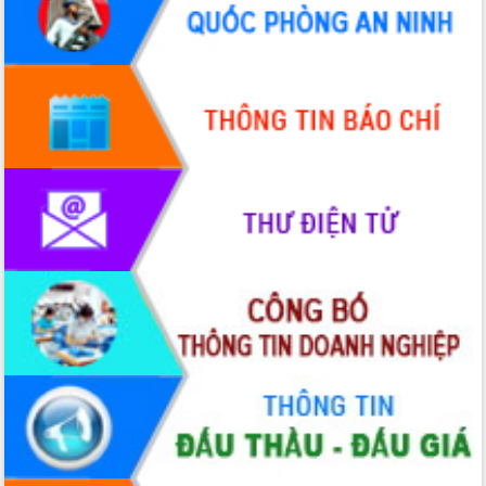
Bầu cử Quốc hội và HĐND: Cử tri Đắk
Lắk gửi gắm niềm tin, kỳ vọng vào lá
phiếu
Đắk Lắk sẵn sàng các điều kiện cho
Ngày hội bầu cử đại biểu Quốc hội
khóa XVI và HĐND các cấp nhiệm kỳ
2026-2031
Đảm bảo cuộc bầu cử đại biểu Quốc
hội và đại biểu HĐND các cấp diễn ra
an toàn, hiệu quả, đúng quy định
Thủ tướng Chính phủ Phạm Minh Chính
kiểm tra, chỉ đạo hoàn thành các dự
án cao tốc và thăm khu tái định cư tại
Đắk Lắk
Sôi nổi Hội đua ngựa truyền thống Gò
Thì Thùng mừng Xuân Bính Ngọ 2026
Lãnh đạo tỉnh dâng hương tưởng niệm
tại Đập Đồng Cam đầu Xuân Bính Ngọ
Ngành nông nghiệp phấn đấu tăng
trưởng đạt 5,86% trong năm 2026
UBND tỉnh Đắk Lắk triển khai công tác