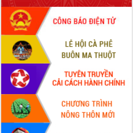
cấp xã
Đắk Lắk phát động hưởng ứng Ngày
Quyền của người tiêu dùng Việt Nam
2026
Đẩy mạnh cải cách hành chính, quyết
tâm đạt được mục tiêu tăng trưởng
hai con số trong năm 2026
Tổ chức trang trọng Lễ hội Đền thờ
Lương Văn Chánh năm 2026
Phó Bí thư Tỉnh ủy Đắk Lắk Đỗ Hữu
Huy giữ chức Bí thư Đảng ủy Ủy Ban
Nhân dân tỉnh
Bệnh án điện tử thúc đẩy chuyển đổi
số y tế tại Đắk Lắk
Chuyển đổi số thư viện: Mở rộng
không gian tri thức trong thời đại số
Đánh giá, rút kinh nghiệm công tác tổ
chức diễn tập trước ngày bầu cử
Chương trình “Gặp gỡ hữu nghị –
Friendship Meeting New Year 2026”