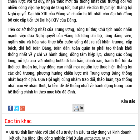
chiến lược với tư duy, nhận thức mới; đã thống nhất chủ trương đối với
Xây dựng nông thôn mới: Nâng cao đời
nhiều công việc hệ trọng để tăng tốc, bứt phá về đích thực hiện thắng lợi
sống người dân từ những mô hình thiết
Nghị quyết Đại hội XIII của Đảng và chuẩn bị tốt nhất cho đại hội đảng
thực
bộ các cấp tiến tới Đại hội XIV của Đảng.
Quyết liệt tháo gỡ vướng mắc, đẩy
nhanh tiến độ các dự án trọng điểm
Trên cơ sở thống nhất của Trung ương, Tổng Bí thư, Chủ tịch nước nhấn
trong Khu kinh tế Nam Phú Yên
mạnh việc đưa Nghị quyết của Đảng tới từng chi bộ, từng đảng viên,
ngấm sâu và hòa vào thực tiễn cuộc sống đặt ra rất khẩn trương, cấp
Hòn Yến phát triển du lịch gắn với bảo
bách, đòi hỏi toàn Đảng, toàn dân, toàn quân ta phải tạo thành khối
tồn biển
thống nhất về ý chí và hành động, đồng tâm hiệp lực, chung sức đồng
Lấy ý kiến điều chỉnh Quy hoạch tỉnh
lòng, nỗ lực cao với những bước đi bài bản, chính xác, tranh thủ tối đa
Đắk Lắk thời kỳ 2021-2030, tầm nhìn
thời cơ, thuận lợi, huy động cao nhất mọi nguồn lực thực hiện thắng lợi
đến năm 2050
các chủ trương, phương hướng chiến lược mà Trung ương Đảng thống
Phát động chiến dịch 30 ngày đêm
nhất hoạch định. Qua Hội nghị cũng nhằm trao đổi, thảo luận, tạo thống
giải phóng mặt bằng Tuyến đường bộ
nhất cao về nhận thức, là tiền đề để thống nhất về hành động trong toàn
ven biển
hệ thống chính trị theo mục tiêu đã định.
Đắk Lắk nỗ lực thúc đẩy tăng trưởng
Kim Bảo
kinh tế từ 10% trở lên trong Quý
In
II/2026
Đắk Lắk ký kết thỏa thuận hợp tác về
Các tin khác
chuyển đổi số giai đoạn 2026 – 2030
với Tập đoàn Bưu chính Viễn thông
UBND tỉnh làm việc với Chủ đầu tư dự án Đầu tư xây dựng và kinh doanh
Việt Nam
kết cấu hạ tầng Khu công nghiệp Phú Xuân
(07/08/2026, 19:47)