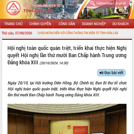
|
Vietnamese
English
TRANG CHỦ
CHÍNH QUYỀN
CÔNG DÂN
DOANH NGHIỆP
DU KHÁCH
Thứ sáu, 07/08/2026
CHÀO MỪNG ĐẾN VỚI CỔNG THÔNG TIN ĐIỆN TỬ TỈNH ĐẮK LẮK
GIỚI THIỆU
Hội nghị toàn quốc quán triệt, triển khai thực hiện Nghị
quyết Hội nghị lần thứ mười Ban Chấp hành Trung ương
LÃNH ĐẠO UBND TỈNH
Đảng khóa XIII
(20/10/2024, 14:30)
TIN TỨC SỰ KIỆN
Đọc bài viết
SỞ, BAN, NGÀNH
Ngày 20/10, tại Hội trường Diên Hồng, Bộ Chính trị, Ban Bí thư tổ chức
Hội nghị toàn quốc quán triệt, triển khai thực hiện Nghị quyết Hội nghị
UBND CÁC XÃ, PHƯỜNG
lần thứ mười Ban Chấp hành Trung ương Đảng khóa XIII.
THÔNG TIN CHỈ ĐẠO ĐIỀU HÀNH
HỆ THỐNG VĂN BẢN
VĂN BẢN HĐND TỈNH