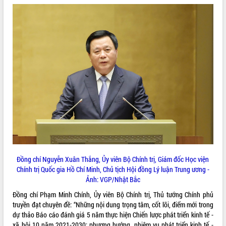
món ăn từ sầu riêng
Đắk Lắk công bố Quy hoạch và xúc
tiến đầu tư tỉnh
Ngành cá ngừ Đắk Lắk chủ động thích
ứng để giữ vững thị trường xuất khẩu
Diễn đàn Kinh tế tư nhân Việt Nam đột
phá cơ chế - Hợp tác công tư
Đề án 06 tạo bước ngoặt đột phá trong
cải cách hành chính tỉnh Đắk Lắk
Kết nối tour, đẩy mạnh chuyển đổi số
để phát triển du lịch Đắk Lắk
Khởi động Dự án Đầu tư xây dựng hạ
tầng kỹ thuật Cụm công nghiệp Tân
Tiến
Đồng chí Nguyễn Xuân Thắng, Ủy viên Bộ Chính trị, Giám đốc Học viện
Gặp mặt các cơ quan báo chí nhân Kỷ
Chính trị Quốc gia Hồ Chí Minh, Chủ tịch Hội đồng Lý luận Trung ương -
niệm 101 năm Ngày Báo chí Cách
Ảnh: VGP/Nhật Bắc
mạng Việt Nam
Đắk Lắk sơ kết 4 năm triển khai thực
Đồng chí Phạm Minh Chính, Ủy viên Bộ Chính trị, Thủ tướng Chính phủ
hiện Đề án 06 của Chính phủ
truyền đạt chuyên đề: “Những nội dung trọng tâm, cốt lõi, điểm mới trong
dự thảo Báo cáo đánh giá 5 năm thực hiện Chiến lược phát triển kinh tế -
Họp báo thông tin về Hội nghị Công bố
xã hội 10 năm 2021-2030; phương hướng, nhiệm vụ phát triển kinh tế -