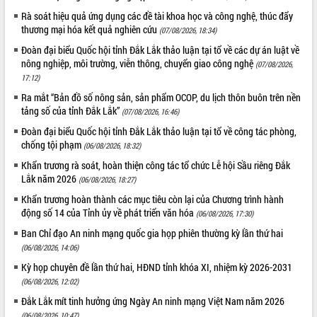
Thứ trưởng Bộ Y tế làm việc với tỉnh
Rà soát hiệu quả ứng dụng các đề tài khoa học và công nghệ, thúc đẩy
Đắk Lắk về phát triển nhân lực y tế
thương mại hóa kết quả nghiên cứu
(07/08/2026, 18:34)
cho trạm y tế cấp xã
Đoàn đại biểu Quốc hội tỉnh Đắk Lắk thảo luận tại tổ về các dự án luật về
Du lịch Đắk Lắk nâng tầm trải nghiệm
nông nghiệp, môi trường, viễn thông, chuyển giao công nghệ
(07/08/2026,
du khách thông qua Hệ thống cơ sở dữ
17:12)
liệu và Bản đồ số
Ra mắt “Bản đồ số nông sản, sản phẩm OCOP, du lịch thôn buôn trên nền
Tập huấn ứng dụng trí tuệ nhân tạo (AI)
tảng số của tỉnh Đắk Lắk”
(07/08/2026, 16:46)
trong thương mại điện tử năm 2026
Đoàn đại biểu Quốc hội tỉnh Đắk Lắk thảo luận tại tổ về công tác phòng,
Đoàn đại biểu Quốc hội tỉnh Đắk Lắk
chống tội phạm
(06/08/2026, 18:32)
trao đổi thông tin trước Kỳ họp thứ
nhất, Quốc hội khóa XVI
Khẩn trương rà soát, hoàn thiện công tác tổ chức Lễ hội Sầu riêng Đắk
Lắk năm 2026
Quyết liệt cải cách hành chính, khơi
(06/08/2026, 18:27)
thông nguồn lực phát triển
Khẩn trương hoàn thành các mục tiêu còn lại của Chương trình hành
Nâng cao hiệu lực, hiệu quả HĐND
động số 14 của Tỉnh ủy về phát triển văn hóa
(06/08/2026, 17:30)
tỉnh thông qua hiện đại hóa hành chính
Ban Chỉ đạo An ninh mạng quốc gia họp phiên thường kỳ lần thứ hai
Xã Ea Phê gắn cải cách hành chính với
(06/08/2026, 14:06)
chuyển đổi số
Kỳ họp chuyên đề lần thứ hai, HĐND tỉnh khóa XI, nhiệm kỳ 2026-2031
Phó Chủ tịch Thường trực UBND tỉnh
(06/08/2026, 12:02)
Hồ Thị Nguyên Thảo làm việc tại Trung
Đắk Lắk mít tinh hưởng ứng Ngày An ninh mạng Việt Nam năm 2026
tâm Phục vụ hành chính công xã Ea
(06/08/2026, 10:47)
Phê