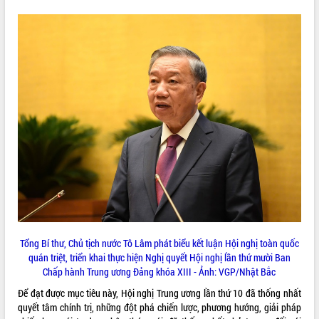
Hội thảo khoa học “Giải pháp thúc đẩy
phát triển nền kinh tế xanh tại tỉnh
Đắk Lắk”
Tăng cường giám sát, đôn đốc thực
hiện nhiệm vụ quản lý tài sản công
hàng tuần
Tháo gỡ những vướng mắc, đẩy mạnh
công tác cải cách thủ tục hành chính
tại Trung tâm Phục vụ hành chính
công tỉnh
Đắk Lắk: Tôn vinh 46 giải pháp tại Hội
thi Sáng tạo Kỹ thuật 2024 - 2025
Đắk Lắk rà soát, điều chỉnh Đề án 190
về phát triển nuôi trồng thủy sản
Phó Chủ tịch UBND tỉnh Đắk Lắk
Tổng Bí thư, Chủ tịch nước Tô Lâm phát biểu
kết luận Hội nghị toàn quốc
Trương Công Thái kiểm tra thực địa
quán triệt, triển khai thực hiện Nghị quyết Hội nghị lần thứ mười Ban
Dự án cao tốc Khánh Hòa - Buôn Ma
Chấp hành Trung ương Đảng khóa XIII - Ảnh: VGP/Nhật Bắc
Thuột
Định vị cà phê Việt Nam như một “di
Để đạt được mục tiêu này, Hội nghị Trung ương lần thứ 10 đã thống nhất
sản sống” trong dòng chảy toàn cầu
quyết tâm chính trị, những đột phá chiến lược, phương hướng, giải pháp