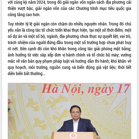
sầu riêng tại Đắk Lắk
với cùng kỳ năm 2024, trong đó giải ngân vốn ngân sách địa phương cải
thiện vượt bậc, giải ngân vốn của các Chương trình mục tiêu quốc gia
Trình diễn nghệ thuật chế biến các
cũng tăng cao hơn.
món ăn từ sầu riêng
Đắk Lắk công bố Quy hoạch và xúc
Tuy nhiên tỷ lệ giải ngân còn chậm do nhiều nguyên nhân. Trong đó chủ
tiến đầu tư tỉnh
yếu vẫn là công tác tổ chức triển khai thực hiện, tại một số thời điểm, một
số dự án và một số bộ, ngành, địa phương chưa thực sự quyết liệt, vai trò,
Ngành cá ngừ Đắk Lắk chủ động thích
trách nhiệm của người đứng đầu trong một số trường hợp chưa phát huy
ứng để giữ vững thị trường xuất khẩu
rõ nét. Bên cạnh đó còn khó khăn trong công tác giải phóng mặt bằng;
Diễn đàn Kinh tế tư nhân Việt Nam đột
ảnh hưởng từ việc sắp xếp đơn vị hành chính và tổ chức bộ máy; vướng
phá cơ chế - Hợp tác công tư
mắc về văn bản quy phạm pháp luật và hướng dẫn thi hành; khó khăn về
Đề án 06 tạo bước ngoặt đột phá trong
quy hoạch, môi trường, nguồn cung và biến động giá vật liệu; thời tiết
cải cách hành chính tỉnh Đắk Lắk
diễn biến bất thường…
Kết nối tour, đẩy mạnh chuyển đổi số
để phát triển du lịch Đắk Lắk
Khởi động Dự án Đầu tư xây dựng hạ
tầng kỹ thuật Cụm công nghiệp Tân
Tiến
Gặp mặt các cơ quan báo chí nhân Kỷ
niệm 101 năm Ngày Báo chí Cách
mạng Việt Nam
Đắk Lắk sơ kết 4 năm triển khai thực