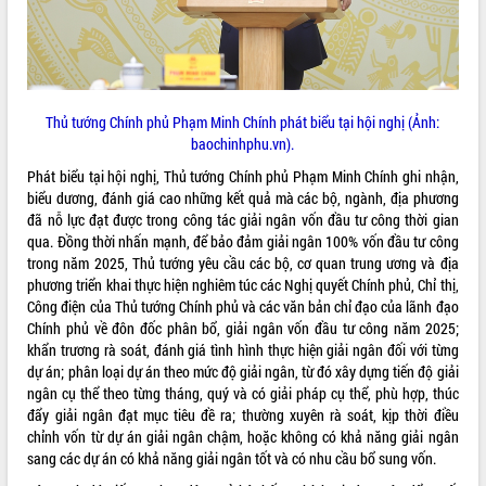
hiện Đề án 06 của Chính phủ
Họp báo thông tin về Hội nghị Công bố
Quy hoạch và Xúc tiến đầu tư tỉnh Đắk
Lắk
Khơi thông điểm nghẽn, đẩy nhanh
giải ngân vốn khắc phục thiên tai
Thủ tướng Chính phủ Phạm Minh Chính phát biểu tại hội nghị (Ảnh:
baochinhphu.vn).
HĐND tỉnh thông qua điều chỉnh Quy
hoạch tỉnh thời kỳ 2021-2030
Phát biểu tại hội nghị, Thủ tướng Chính phủ Phạm Minh Chính ghi nhận,
Hội thảo góp ý hồ sơ điều chỉnh quy
biểu dương, đánh giá cao những kết quả mà các bộ, ngành, địa phương
hoạch tỉnh Đắk Lắk thời kỳ 2021-2030,
đã nỗ lực đạt được trong công tác giải ngân vốn đầu tư công thời gian
tầm nhìn đến năm 2050
qua. Đồng thời nhấn mạnh, để bảo đảm giải ngân 100% vốn đầu tư công
trong năm 2025, Thủ tướng yêu cầu các bộ, cơ quan trung ương và địa
Nâng cao hiệu quả hoạt động của các
phương triển khai thực hiện nghiêm túc các Nghị quyết Chính phủ, Chỉ thị,
doanh nghiệp nhà nước
Công điện của Thủ tướng Chính phủ và các văn bản chỉ đạo của lãnh đạo
Hội nghị triển khai kết nối mạng
Chính phủ về đôn đốc phân bổ, giải ngân vốn đầu tư công năm 2025;
truyền số liệu chuyên dùng phục vụ cơ
khẩn trương rà soát, đánh giá tình hình thực hiện giải ngân đối với từng
quan Đảng, Nhà nước
dự án; phân loại dự án theo mức độ giải ngân, từ đó xây dựng tiến độ giải
Lễ phát động chuỗi hoạt động chung
ngân cụ thể theo từng tháng, quý và có giải pháp cụ thể, phù hợp, thúc
tay làm sạch môi trường
đẩy giải ngân đạt mục tiêu đề ra; thường xuyên rà soát, kịp thời điều
Xã Ea Kar bước chuyển mình trong
chỉnh vốn từ dự án giải ngân chậm, hoặc không có khả năng giải ngân
công tác cải cách hành chính mô hình
sang các dự án có khả năng giải ngân tốt và có nhu cầu bổ sung vốn.
mới