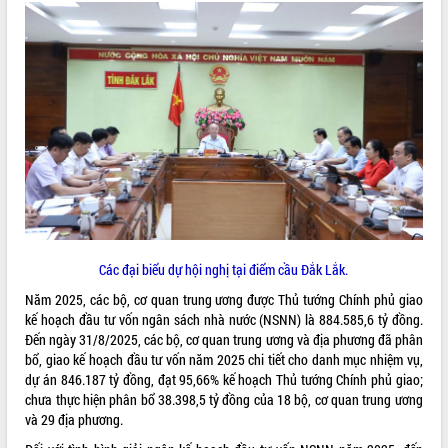
VIDEO
Trailer Lễ hội Sầu riêng Đắk Lắk năm
2026
Các đại biểu dự hội nghị tại điểm cầu Đắk Lắk.
Khám bệnh, cấp phát thuốc miễn phí
và tặng quà người dân xã Cư Pui
Năm 2025, các bộ, cơ quan trung ương được Thủ tướng Chính phủ giao
Hội nghị UBND tỉnh Đắk Lắk thường kỳ
kế hoạch đầu tư vốn ngân sách nhà nước (NSNN) là 884.585,6 tỷ đồng.
tháng 7/2026
Đến ngày 31/8/2025, các bộ, cơ quan trung ương và địa phương đã phân
bổ, giao kế hoạch đầu tư vốn năm 2025 chi tiết cho danh mục nhiệm vụ,
Lễ truy tặng danh hiệu “Bà Mẹ Việt
ALBUM ẢNH
dự án 846.187 tỷ đồng, đạt 95,66% kế hoạch Thủ tướng Chính phủ giao;
Nam Anh hùng” và trao Huân chương
chưa thực hiện phân bổ 38.398,5 tỷ đồng của 18 bộ, cơ quan trung ương
Lao động
và 29 địa phương.
UBND tỉnh Đắk Lắk triển khai nhiệm
vụ 6 tháng cuối năm 2026