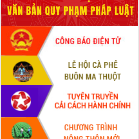
Hồ Thị Nguyên Thảo làm việc tại Trung
tâm Phục vụ hành chính công xã Ea
Phê
Xây dựng nền hành chính số đồng
hành cùng nông dân dân, doanh nghiệp
Giai đoạn 2026-2030, Đắk Lắk phấn
đấu có 77% xã đạt chuẩn nông thôn
mới
Chuyển đổi số 'mở đường' cho nông
nghiệp Đắk Lắk tăng trưởng bứt phá
Triển khai đồng bộ đo đạc, lập hồ sơ
địa chính, hoàn thiện cơ sở dữ liệu đất
đai
Ứng dụng sinh trắc học - Bước tiến
trong hành trình chuyển đổi số tại Đắk
Lắk
Đắk Lắk nâng cao hiệu quả công tác
Đảng từ Sổ tay đảng viên điện tử
Đắk Lắk đẩy mạnh nuôi biển công
nghệ, hướng tới phát triển thủy sản
bền vững