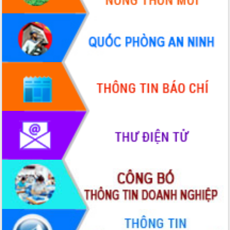
Tập huấn nâng cao năng lực triển khai
chuyển đổi số cho cán bộ, công chức
cấp xã
Đắk Lắk phát động hưởng ứng Ngày
Quyền của người tiêu dùng Việt Nam
2026
Đẩy mạnh cải cách hành chính, quyết
tâm đạt được mục tiêu tăng trưởng
hai con số trong năm 2026
Tổ chức trang trọng Lễ hội Đền thờ
Lương Văn Chánh năm 2026
Phó Bí thư Tỉnh ủy Đắk Lắk Đỗ Hữu
Huy giữ chức Bí thư Đảng ủy Ủy Ban
Nhân dân tỉnh
Bệnh án điện tử thúc đẩy chuyển đổi
số y tế tại Đắk Lắk
Chuyển đổi số thư viện: Mở rộng
không gian tri thức trong thời đại số
Đánh giá, rút kinh nghiệm công tác tổ
chức diễn tập trước ngày bầu cử