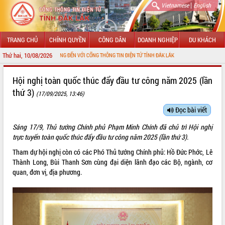
|
Vietnamese
English
TRANG CHỦ
CHÍNH QUYỀN
CÔNG DÂN
DOANH NGHIỆP
DU KHÁCH
Thứ hai, 10/08/2026
CHÀO MỪNG ĐẾN VỚI CỔNG THÔNG TIN ĐIỆN TỬ TỈNH ĐẮK LẮK
GIỚI THIỆU
Hội nghị toàn quốc thúc đẩy đầu tư công năm 2025 (lần
thứ 3)
(17/09/2025, 13:46)
LÃNH ĐẠO UBND TỈNH
Đọc bài viết
TIN TỨC SỰ KIỆN
Sáng 17/9, Thủ tướng Chính phủ Phạm Minh Chính đã chủ trì Hội nghị
SỞ, BAN, NGÀNH
trực tuyến toàn quốc thúc đẩy đầu tư công năm 2025 (lần thứ 3).
Tham dự hội nghị còn có các Phó Thủ tướng Chính phủ: Hồ Đức Phớc, Lê
UBND CÁC XÃ, PHƯỜNG
Thành Long, Bùi Thanh Sơn cùng đại diện lãnh đạo các Bộ, ngành, cơ
quan, đơn vị, địa phương.
THÔNG TIN CHỈ ĐẠO ĐIỀU HÀNH
HỆ THỐNG VĂN BẢN
VĂN BẢN HĐND TỈNH