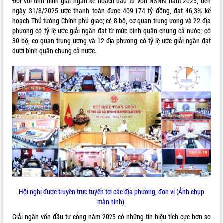
Đối với tình hình giải ngân kế hoạch đầu tư vốn NSNN năm 2025, đến
ngày 31/8/2025 ước thanh toán được 409.174 tỷ đồng, đạt 46,3% kế
Kỳ họp thứ Hai, Hội đồng nhân dân
hoạch Thủ tướng Chính phủ giao; có 8 bộ, cơ quan trung ương và 22 địa
tỉnh khóa XI quyết nghị nhiều nội dung
phương có tỷ lệ ước giải ngân đạt từ mức bình quân chung cả nước; có
quan trọng
30 bộ, cơ quan trung ương và 12 địa phương có tỷ lệ ước giải ngân đạt
Bí thư Tỉnh ủy Lương Nguyễn Minh
dưới bình quân chung cả nước.
Triết thăm, tặng quà người có công với
cách mạng
LIÊN KẾT WEB
Rà soát, hoàn thiện hệ thống thiết chế
văn hóa, thể thao đáp ứng yêu cầu
phát triển mới
Thường trực HĐND tỉnh Đắk Lắk gặp
THỐNG KÊ TRUY CẬP
mặt Đoàn chuyên gia y tế TP. Hồ Chí
Minh
Hôm nay:
19968
Lễ truy điệu và an táng hài cốt liệt sĩ
Tất cả:
66133082
tại Nghĩa trang Liệt sĩ xã Sơn Hòa
Bàn giải pháp tháo gỡ khó khăn trong
xuất khẩu sầu riêng và triển khai quy
định EUDR
Hội nghị được truyền trực tuyến tới các địa phương, đơn vị (Ảnh chụp
Thứ trưởng Bộ Nông nghiệp và Môi
màn hình).
trường Nguyễn Hoàng Hiệp khảo sát
vùng trồng và doanh nghiệp đóng gói
Giải ngân vốn đầu tư công năm 2025 có những tín hiệu tích cực hơn so