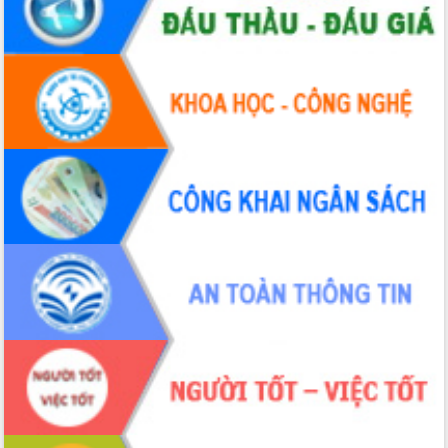
Chương trình “Gặp gỡ hữu nghị –
Friendship Meeting New Year 2026”
Bầu cử Quốc hội và HĐND: Cử tri Đắk
Lắk gửi gắm niềm tin, kỳ vọng vào lá
phiếu
Đắk Lắk sẵn sàng các điều kiện cho
Ngày hội bầu cử đại biểu Quốc hội
khóa XVI và HĐND các cấp nhiệm kỳ
2026-2031
Đảm bảo cuộc bầu cử đại biểu Quốc
hội và đại biểu HĐND các cấp diễn ra
an toàn, hiệu quả, đúng quy định
Thủ tướng Chính phủ Phạm Minh Chính
kiểm tra, chỉ đạo hoàn thành các dự
án cao tốc và thăm khu tái định cư tại
Đắk Lắk
Sôi nổi Hội đua ngựa truyền thống Gò
Thì Thùng mừng Xuân Bính Ngọ 2026
Lãnh đạo tỉnh dâng hương tưởng niệm
tại Đập Đồng Cam đầu Xuân Bính Ngọ
Ngành nông nghiệp phấn đấu tăng