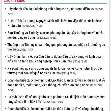
Các tin khác
Định vị cà phê Việt Nam như một “di
sản sống” trong dòng chảy toàn cầu
Đẩy nhanh tiến độ giải phóng mặt bằng các dự án trọng điểm
(08/08/2026,
Xây dựng nông thôn mới: Nâng cao đời
19:53)
sống người dân từ những mô hình thiết
Bí thư Tỉnh ủy Lương Nguyễn Minh Triết kiểm tra việc khám sức khỏe cho
thực
Nhân dân
(08/08/2026, 17:05)
Quyết liệt tháo gỡ vướng mắc, đẩy
Ban Thường vụ Tỉnh ủy xem xét phương án sắp xếp trường học và nhiều
nhanh tiến độ các dự án trọng điểm
nội dung quan trọng
(08/08/2026, 13:30)
trong Khu kinh tế Nam Phú Yên
Thường trực Tỉnh ủy chưa thông qua phương án sáp nhập xã, phường cụ
Hòn Yến phát triển du lịch gắn với bảo
thể
tồn biển
(08/08/2026, 11:30)
Lấy ý kiến điều chỉnh Quy hoạch tỉnh
UBND tỉnh làm việc với Chủ đầu tư dự án Đầu tư xây dựng và kinh doanh
Đắk Lắk thời kỳ 2021-2030, tầm nhìn
kết cấu hạ tầng Khu công nghiệp Phú Xuân
(07/08/2026, 19:47)
đến năm 2050
Rà soát hiệu quả ứng dụng các đề tài khoa học và công nghệ, thúc đẩy
Phát động chiến dịch 30 ngày đêm
thương mại hóa kết quả nghiên cứu
(07/08/2026, 18:34)
giải phóng mặt bằng Tuyến đường bộ
Đoàn đại biểu Quốc hội tỉnh Đắk Lắk thảo luận tại tổ về các dự án luật về
ven biển
nông nghiệp, môi trường, viễn thông, chuyển giao công nghệ
(07/08/2026,
Đắk Lắk nỗ lực thúc đẩy tăng trưởng
17:12)
kinh tế từ 10% trở lên trong Quý
Ra mắt “Bản đồ số nông sản, sản phẩm OCOP, du lịch thôn buôn trên nền
II/2026
tảng số của tỉnh Đắk Lắk”
(07/08/2026, 16:46)
Đắk Lắk ký kết thỏa thuận hợp tác về
Đoàn đại biểu Quốc hội tỉnh Đắk Lắk thảo luận tại tổ về công tác phòng,
chuyển đổi số giai đoạn 2026 – 2030