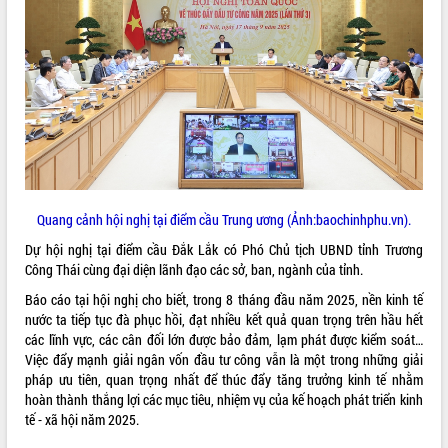
ĐIỂM TIN VĂN BẢN
QUY HOẠCH - KẾ HOẠCH
Quang cảnh hội nghị tại điểm cầu Trung ương (Ảnh:baochinhphu.vn).
Dự hội nghị tại điểm cầu Đắk Lắk có Phó Chủ tịch UBND tỉnh Trương
Công Thái cùng đại diện lãnh đạo các sở, ban, ngành của tỉnh.
Báo cáo tại hội nghị cho biết, trong 8 tháng đầu năm 2025, nền kinh tế
nước ta tiếp tục đà phục hồi, đạt nhiều kết quả quan trọng trên hầu hết
các lĩnh vực, các cân đối lớn được bảo đảm, lạm phát được kiểm soát…
Việc đẩy mạnh giải ngân vốn đầu tư công vẫn là một trong những giải
pháp ưu tiên, quan trọng nhất để thúc đẩy tăng trưởng kinh tế nhằm
hoàn thành thắng lợi các mục tiêu, nhiệm vụ của kế hoạch phát triển kinh
tế - xã hội năm 2025.