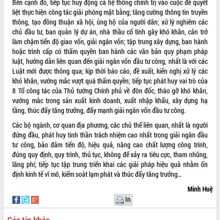
Bên cạnh đó, tiếp tục huy động cả hệ thống chính trị vào cuộc để quyết
UBND tỉnh họp báo định kỳ tháng 4
liệt thực hiện công tác giải phóng mặt bằng; tăng cường thông tin truyền
năm 2026
thông, tạo đồng thuận xã hội, ủng hộ của người dân; xử lý nghiêm các
Hội thảo khoa học “Giải pháp thúc đẩy
chủ đầu tư, ban quản lý dự án, nhà thầu cố tình gây khó khăn, cản trở
phát triển nền kinh tế xanh tại tỉnh
làm chậm tiến độ giao vốn, giải ngân vốn; tập trung xây dựng, ban hành
Đắk Lắk”
hoặc trình cấp có thẩm quyền ban hành các văn bản quy phạm pháp
luật, hướng dẫn liên quan đến giải ngân vốn đầu tư công, nhất là với các
Tăng cường giám sát, đôn đốc thực
Luật mới được thông qua; kịp thời báo cáo, đề xuất, kiến nghị xử lý các
hiện nhiệm vụ quản lý tài sản công
khó khăn, vướng mắc vượt quá thẩm quyền; tiếp tục phát huy vai trò của
hàng tuần
8 Tổ công tác của Thủ tướng Chính phủ về đôn đốc, tháo gỡ khó khăn,
Tháo gỡ những vướng mắc, đẩy mạnh
vướng mắc trong sản xuất kinh doanh, xuất nhập khẩu, xây dựng hạ
công tác cải cách thủ tục hành chính
tầng, thúc đẩy tăng trưởng, đẩy mạnh giải ngân vốn đầu tư công.
tại Trung tâm Phục vụ hành chính
công tỉnh
Các bộ ngành, cơ quan địa phương, các chủ thể liên quan, nhất là người
đứng đầu, phát huy tinh thần trách nhiệm cao nhất trong giải ngân đầu
Đắk Lắk: Tôn vinh 46 giải pháp tại Hội
tư công, bảo đảm tiến độ, hiệu quả, nâng cao chất lượng công trình,
thi Sáng tạo Kỹ thuật 2024 - 2025
đúng quy định, quy trình, thủ tục, không để xảy ra tiêu cực, tham nhũng,
Đắk Lắk rà soát, điều chỉnh Đề án 190
lãng phí; tiếp tục tập trung triển khai các giải pháp hiệu quả nhằm ổn
về phát triển nuôi trồng thủy sản
định kinh tế vĩ mô, kiểm soát lạm phát và thúc đẩy tăng trưởng…
Phó Chủ tịch UBND tỉnh Đắk Lắk
Minh Huệ
Trương Công Thái kiểm tra thực địa
In
Dự án cao tốc Khánh Hòa - Buôn Ma
Thuột