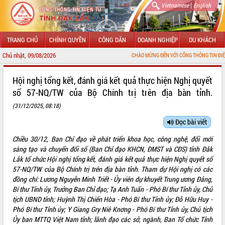
|
Vietnamese
English
TRANG CHỦ
CHÍNH QUYỀN
CÔNG DÂN
DOANH NGHIỆP
DU KHÁCH
Chủ nhật, 09/08/2026
CHÀO MỪNG ĐẾN VỚI CỔNG THÔNG TIN ĐIỆN TỬ TỈNH ĐẮK
GIỚI THIỆU
Hội nghị tổng kết, đánh giá kết quả thực hiện Nghị quyết
số 57-NQ/TW của Bộ Chính trị trên địa bàn tỉnh.
LÃNH ĐẠO UBND TỈNH
(31/12/2025, 08:18)
TIN TỨC SỰ KIỆN
Đọc bài viết
SỞ, BAN, NGÀNH
Chiều 30/12, Ban Chỉ đạo về phát triển khoa học, công nghệ, đổi mới
sáng tạo và chuyển đổi số (Ban Chỉ đạo KHCN, ĐMST và CĐS) tỉnh Đắk
UBND CÁC XÃ, PHƯỜNG
Lắk tổ chức Hội nghị tổng kết, đánh giá kết quả thực hiện Nghị quyết số
57-NQ/TW của Bộ Chính trị trên địa bàn tỉnh. Tham dự Hội nghị có các
THÔNG TIN CHỈ ĐẠO ĐIỀU HÀNH
đồng chí: Lương Nguyễn Minh Triết - Ủy viên dự khuyết Trung ương Đảng,
Bí thư Tỉnh ủy, Trưởng Ban Chỉ đạo; Tạ Anh Tuấn - Phó Bí thư Tỉnh ủy, Chủ
HỆ THỐNG VĂN BẢN
tịch UBND tỉnh; Huỳnh Thị Chiến Hòa - Phó Bí thư Tỉnh ủy; Đỗ Hữu Huy -
Phó Bí thư Tỉnh ủy; Y Giang Gry Niê Knơng - Phó Bí thư Tỉnh ủy, Chủ tịch
VĂN BẢN HĐND TỈNH
Ủy ban MTTQ Việt Nam tỉnh; lãnh đạo các sở, ngành, Ban Tổ chức Tỉnh