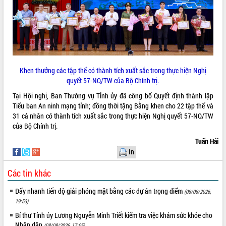
hiện nhiệm vụ quản lý tài sản công
hàng tuần
Tháo gỡ những vướng mắc, đẩy mạnh
công tác cải cách thủ tục hành chính
tại Trung tâm Phục vụ hành chính
công tỉnh
Khen thưởng các tập thể có thành tích xuất sắc trong thực hiện Nghị
Đắk Lắk: Tôn vinh 46 giải pháp tại Hội
quyết 57-NQ/TW của Bộ Chính trị.
thi Sáng tạo Kỹ thuật 2024 - 2025
Tại Hội nghị, Ban Thường vụ Tỉnh ủy đã công bố Quyết định thành lập
Đắk Lắk rà soát, điều chỉnh Đề án 190
Tiểu ban An ninh mạng tỉnh; đồng thời tặng Bằng khen cho 22 tập thể và
về phát triển nuôi trồng thủy sản
31 cá nhân có thành tích xuất sắc trong thực hiện Nghị quyết 57-NQ/TW
Phó Chủ tịch UBND tỉnh Đắk Lắk
của Bộ Chính trị.
Trương Công Thái kiểm tra thực địa
Dự án cao tốc Khánh Hòa - Buôn Ma
Tuấn Hải
Thuột
In
Định vị cà phê Việt Nam như một “di
Các tin khác
sản sống” trong dòng chảy toàn cầu
Xây dựng nông thôn mới: Nâng cao đời
Đẩy nhanh tiến độ giải phóng mặt bằng các dự án trọng điểm
(08/08/2026,
sống người dân từ những mô hình thiết
19:53)
thực
Bí thư Tỉnh ủy Lương Nguyễn Minh Triết kiểm tra việc khám sức khỏe cho
Quyết liệt tháo gỡ vướng mắc, đẩy
Nhân dân
(08/08/2026, 17:05)