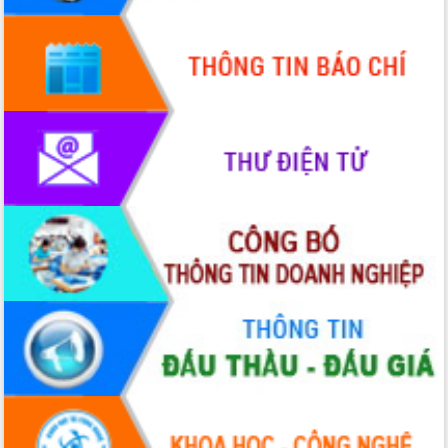
Đẩy mạnh cải cách hành chính, quyết
tâm đạt được mục tiêu tăng trưởng
hai con số trong năm 2026
Tổ chức trang trọng Lễ hội Đền thờ
Lương Văn Chánh năm 2026
Phó Bí thư Tỉnh ủy Đắk Lắk Đỗ Hữu
Huy giữ chức Bí thư Đảng ủy Ủy Ban
Nhân dân tỉnh
Bệnh án điện tử thúc đẩy chuyển đổi
số y tế tại Đắk Lắk
Chuyển đổi số thư viện: Mở rộng
không gian tri thức trong thời đại số
Đánh giá, rút kinh nghiệm công tác tổ
chức diễn tập trước ngày bầu cử
Chương trình “Gặp gỡ hữu nghị –
Friendship Meeting New Year 2026”
Bầu cử Quốc hội và HĐND: Cử tri Đắk
Lắk gửi gắm niềm tin, kỳ vọng vào lá
phiếu
Đắk Lắk sẵn sàng các điều kiện cho