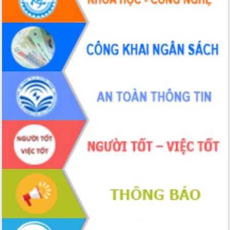
Ngày hội bầu cử đại biểu Quốc hội
khóa XVI và HĐND các cấp nhiệm kỳ
2026-2031
Đảm bảo cuộc bầu cử đại biểu Quốc
hội và đại biểu HĐND các cấp diễn ra
an toàn, hiệu quả, đúng quy định
Thủ tướng Chính phủ Phạm Minh Chính
kiểm tra, chỉ đạo hoàn thành các dự
án cao tốc và thăm khu tái định cư tại
Đắk Lắk
Sôi nổi Hội đua ngựa truyền thống Gò
Thì Thùng mừng Xuân Bính Ngọ 2026
Lãnh đạo tỉnh dâng hương tưởng niệm
tại Đập Đồng Cam đầu Xuân Bính Ngọ
Ngành nông nghiệp phấn đấu tăng
trưởng đạt 5,86% trong năm 2026
UBND tỉnh Đắk Lắk triển khai công tác
quốc phòng, quân sự địa phương năm
2026
Đắk Lắk tập trung toàn lực khắc phục
tồn tại IUU, sẵn sàng làm việc với