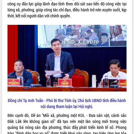
công cụ đắc lực giúp lãnh đạo tỉnh theo dõi sát sao tiến độ công việc tại
Rà soát, hoàn thiện hệ thống thiết chế
từng xã, phường, giúp công tác chỉ đạo, điều hành trở nên xuyên suốt, kịp
văn hóa, thể thao đáp ứng yêu cầu
thời, kết nối người dân với chính quyền.
phát triển mới
Thường trực HĐND tỉnh Đắk Lắk gặp
THỐNG KÊ TRUY CẬP
mặt Đoàn chuyên gia y tế TP. Hồ Chí
Minh
Hôm nay:
21699
Lễ truy điệu và an táng hài cốt liệt sĩ
Tất cả:
66107367
tại Nghĩa trang Liệt sĩ xã Sơn Hòa
Bàn giải pháp tháo gỡ khó khăn trong
xuất khẩu sầu riêng và triển khai quy
định EUDR
Thứ trưởng Bộ Nông nghiệp và Môi
trường Nguyễn Hoàng Hiệp khảo sát
vùng trồng và doanh nghiệp đóng gói
sầu riêng tại Đắk Lắk
Đồng chí Tạ Anh Tuấn - Phó Bí thư Tỉnh ủy, Chủ tịch UBND tỉnh điều hành
Trình diễn nghệ thuật chế biến các
nội dung tham luận tại Hội nghị.
món ăn từ sầu riêng
Bên cạnh đó, Đề án "Mỗi xã, phường một KOL - Đưa sản vật, cảnh sắc
Đắk Lắk công bố Quy hoạch và xúc
Đắk Lắk lên không gian số" đã tạo nên một làn sóng mới trong việc
tiến đầu tư tỉnh
quảng bá nông sản địa phương, thúc đẩy phát triển kinh tế số. Phong
Ngành cá ngừ Đắk Lắk chủ động thích
trào "Bình dân học vụ số" được triển khai sâu rộng, tạo hiệu ứng lan tỏa