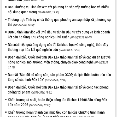
nhanh tiến độ các dự án trọng điểm
trong Khu kinh tế Nam Phú Yên
Ban Thường vụ Tỉnh ủy xem xét phương án sắp xếp trường học và nhiều
nội dung quan trọng
(08/08/2026, 13:30)
Hòn Yến phát triển du lịch gắn với bảo
tồn biển
Thường trực Tỉnh ủy chưa thông qua phương án sáp nhập xã, phường cụ
thể
Lấy ý kiến điều chỉnh Quy hoạch tỉnh
(08/08/2026, 11:30)
Đắk Lắk thời kỳ 2021-2030, tầm nhìn
UBND tỉnh làm việc với Chủ đầu tư dự án Đầu tư xây dựng và kinh doanh
đến năm 2050
kết cấu hạ tầng Khu công nghiệp Phú Xuân
(07/08/2026, 19:47)
Phát động chiến dịch 30 ngày đêm
Rà soát hiệu quả ứng dụng các đề tài khoa học và công nghệ, thúc đẩy
giải phóng mặt bằng Tuyến đường bộ
thương mại hóa kết quả nghiên cứu
(07/08/2026, 18:34)
ven biển
Đoàn đại biểu Quốc hội tỉnh Đắk Lắk thảo luận tại tổ về các dự án luật về
Đắk Lắk nỗ lực thúc đẩy tăng trưởng
nông nghiệp, môi trường, viễn thông, chuyển giao công nghệ
(07/08/2026,
kinh tế từ 10% trở lên trong Quý
17:12)
II/2026
Ra mắt “Bản đồ số nông sản, sản phẩm OCOP, du lịch thôn buôn trên nền
Đắk Lắk ký kết thỏa thuận hợp tác về
tảng số của tỉnh Đắk Lắk”
(07/08/2026, 16:46)
chuyển đổi số giai đoạn 2026 – 2030
với Tập đoàn Bưu chính Viễn thông
Đoàn đại biểu Quốc hội tỉnh Đắk Lắk thảo luận tại tổ về công tác phòng,
Việt Nam
chống tội phạm
(06/08/2026, 18:32)
Thứ trưởng Bộ Y tế làm việc với tỉnh
Khẩn trương rà soát, hoàn thiện công tác tổ chức Lễ hội Sầu riêng Đắk
Đắk Lắk về phát triển nhân lực y tế
Lắk năm 2026
(06/08/2026, 18:27)
cho trạm y tế cấp xã
Khẩn trương hoàn thành các mục tiêu còn lại của Chương trình hành
Du lịch Đắk Lắk nâng tầm trải nghiệm