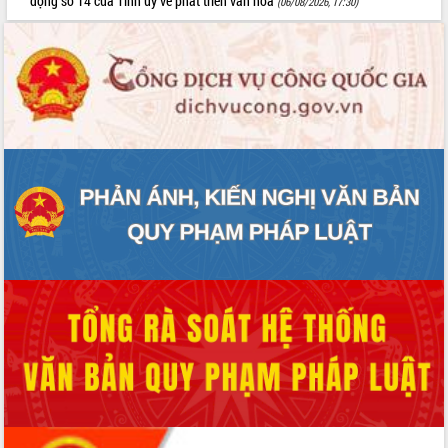
động số 14 của Tỉnh ủy về phát triển văn hóa
(06/08/2026, 17:30)
du khách thông qua Hệ thống cơ sở dữ
liệu và Bản đồ số
Tập huấn ứng dụng trí tuệ nhân tạo (AI)
trong thương mại điện tử năm 2026
Đoàn đại biểu Quốc hội tỉnh Đắk Lắk
trao đổi thông tin trước Kỳ họp thứ
nhất, Quốc hội khóa XVI
Quyết liệt cải cách hành chính, khơi
thông nguồn lực phát triển
Nâng cao hiệu lực, hiệu quả HĐND
tỉnh thông qua hiện đại hóa hành chính
Xã Ea Phê gắn cải cách hành chính với
chuyển đổi số
Phó Chủ tịch Thường trực UBND tỉnh
Hồ Thị Nguyên Thảo làm việc tại Trung
tâm Phục vụ hành chính công xã Ea
Phê
Xây dựng nền hành chính số đồng
hành cùng nông dân dân, doanh nghiệp
Giai đoạn 2026-2030, Đắk Lắk phấn