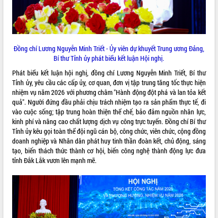
HĐND tỉnh thông qua điều chỉnh Quy
hoạch tỉnh thời kỳ 2021-2030
Hội thảo góp ý hồ sơ điều chỉnh quy
hoạch tỉnh Đắk Lắk thời kỳ 2021-2030,
tầm nhìn đến năm 2050
Đồng chí Lương Nguyễn Minh Triết - Ủy viên dự khuyết Trung ương Đảng,
Nâng cao hiệu quả hoạt động của các
Bí thư Tỉnh ủy phát biểu kết luận Hội nghị.
doanh nghiệp nhà nước
Phát biểu kết luận hội nghị, đồng chí Lương Nguyễn Minh Triết, Bí thư
Hội nghị triển khai kết nối mạng
Tỉnh ủy, yêu cầu các cấp ủy, cơ quan, đơn vị tập trung tăng tốc thực hiện
truyền số liệu chuyên dùng phục vụ cơ
nhiệm vụ năm 2026 với phương châm "Hành động đột phá và lan tỏa kết
quan Đảng, Nhà nước
quả". Người đứng đầu phải chịu trách nhiệm tạo ra sản phẩm thực tế, đi
Lễ phát động chuỗi hoạt động chung
vào cuộc sống; tập trung hoàn thiện thể chế, bảo đảm nguồn nhân lực,
tay làm sạch môi trường
kinh phí và nâng cao chất lượng dịch vụ công trực tuyến. Đồng chí Bí thư
Tỉnh ủy kêu gọi toàn thể đội ngũ cán bộ, công chức, viên chức, cộng đồng
Xã Ea Kar bước chuyển mình trong
doanh nghiệp và Nhân dân phát huy tinh thần đoàn kết, chủ động, sáng
công tác cải cách hành chính mô hình
tạo, biến thách thức thành cơ hội, biến công nghệ thành động lực đưa
mới
tỉnh Đắk Lắk vươn lên mạnh mẽ.
UBND tỉnh họp báo định kỳ tháng 4
năm 2026
Hội thảo khoa học “Giải pháp thúc đẩy
phát triển nền kinh tế xanh tại tỉnh
Đắk Lắk”
Tăng cường giám sát, đôn đốc thực