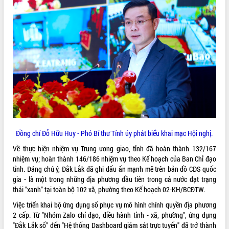
VIDEO
Loading the player...
Trailer Lễ hội Sầu riêng Đắk Lắk năm
2026
Khám bệnh, cấp phát thuốc miễn phí
và tặng quà người dân xã Cư Pui
Hội nghị UBND tỉnh Đắk Lắk thường kỳ
tháng 7/2026
Lễ truy tặng danh hiệu “Bà Mẹ Việt
ALBUM ẢNH
Nam Anh hùng” và trao Huân chương
Đồng chí Đỗ Hữu Huy - Phó Bí thư Tỉnh ủy phát biểu khai mạc Hội nghị.
Lao động
Về thực hiện nhiệm vụ Trung ương giao, tỉnh đã hoàn thành 132/167
UBND tỉnh Đắk Lắk triển khai nhiệm
nhiệm vụ; hoàn thành 146/186 nhiệm vụ theo Kế hoạch của Ban Chỉ đạo
vụ 6 tháng cuối năm 2026
tỉnh. Đáng chú ý, Đắk Lắk đã ghi dấu ấn mạnh mẽ trên bản đồ CĐS quốc
Kỳ họp thứ Hai, Hội đồng nhân dân
gia - là một trong những địa phương đầu tiên trong cả nước đạt trạng
tỉnh khóa XI quyết nghị nhiều nội dung
thái "xanh" tại toàn bộ 102 xã, phường theo Kế hoạch 02-KH/BCĐTW.
quan trọng
Việc triển khai bộ ứng dụng số phục vụ mô hình chính quyền địa phương
Bí thư Tỉnh ủy Lương Nguyễn Minh
2 cấp. Từ "Nhóm Zalo chỉ đạo, điều hành tỉnh - xã, phường", ứng dụng
Triết thăm, tặng quà người có công với
"Đắk Lắk số" đến "Hệ thống Dashboard giám sát trực tuyến" đã trở thành
cách mạng
LIÊN KẾT WEB