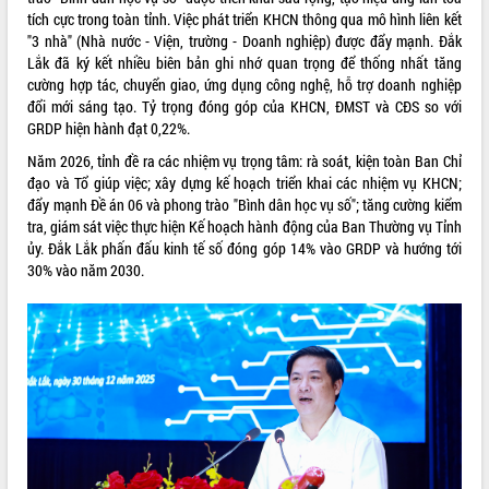
ứng để giữ vững thị trường xuất khẩu
tích cực trong toàn tỉnh. Việc phát triển KHCN thông qua mô hình liên kết
Diễn đàn Kinh tế tư nhân Việt Nam đột
"3 nhà" (Nhà nước - Viện, trường - Doanh nghiệp) được đẩy mạnh. Đắk
phá cơ chế - Hợp tác công tư
Lắk đã ký kết nhiều biên bản ghi nhớ quan trọng để thống nhất tăng
cường hợp tác, chuyển giao, ứng dụng công nghệ, hỗ trợ doanh nghiệp
Đề án 06 tạo bước ngoặt đột phá trong
đổi mới sáng tạo. Tỷ trọng đóng góp của KHCN, ĐMST và CĐS so với
cải cách hành chính tỉnh Đắk Lắk
GRDP hiện hành đạt 0,22%.
Kết nối tour, đẩy mạnh chuyển đổi số
để phát triển du lịch Đắk Lắk
Năm 2026, tỉnh đề ra các nhiệm vụ trọng tâm: rà soát, kiện toàn Ban Chỉ
đạo và Tổ giúp việc; xây dựng kế hoạch triển khai các nhiệm vụ KHCN;
Khởi động Dự án Đầu tư xây dựng hạ
đẩy mạnh Đề án 06 và phong trào "Bình dân học vụ số"; tăng cường kiểm
tầng kỹ thuật Cụm công nghiệp Tân
tra, giám sát việc thực hiện Kế hoạch hành động của Ban Thường vụ Tỉnh
Tiến
ủy. Đắk Lắk phấn đấu kinh tế số đóng góp 14% vào GRDP và hướng tới
Gặp mặt các cơ quan báo chí nhân Kỷ
30% vào năm 2030.
niệm 101 năm Ngày Báo chí Cách
mạng Việt Nam
Đắk Lắk sơ kết 4 năm triển khai thực
hiện Đề án 06 của Chính phủ
Họp báo thông tin về Hội nghị Công bố
Quy hoạch và Xúc tiến đầu tư tỉnh Đắk
Lắk
Khơi thông điểm nghẽn, đẩy nhanh
giải ngân vốn khắc phục thiên tai