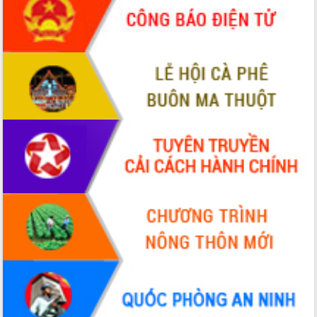
đấu có 77% xã đạt chuẩn nông thôn
mới
Chuyển đổi số 'mở đường' cho nông
nghiệp Đắk Lắk tăng trưởng bứt phá
Triển khai đồng bộ đo đạc, lập hồ sơ
địa chính, hoàn thiện cơ sở dữ liệu đất
đai
Ứng dụng sinh trắc học - Bước tiến
trong hành trình chuyển đổi số tại Đắk
Lắk
Đắk Lắk nâng cao hiệu quả công tác
Đảng từ Sổ tay đảng viên điện tử
Đắk Lắk đẩy mạnh nuôi biển công
nghệ, hướng tới phát triển thủy sản
bền vững
Tập huấn nâng cao năng lực triển khai
chuyển đổi số cho cán bộ, công chức
cấp xã
Đắk Lắk phát động hưởng ứng Ngày
Quyền của người tiêu dùng Việt Nam
2026