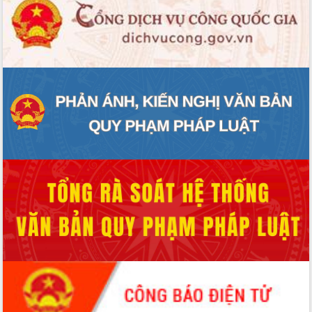
nhanh tiến độ các dự án trọng điểm
trong Khu kinh tế Nam Phú Yên
Hòn Yến phát triển du lịch gắn với bảo
tồn biển
Lấy ý kiến điều chỉnh Quy hoạch tỉnh
Đắk Lắk thời kỳ 2021-2030, tầm nhìn
đến năm 2050
Phát động chiến dịch 30 ngày đêm
giải phóng mặt bằng Tuyến đường bộ
ven biển
Đắk Lắk nỗ lực thúc đẩy tăng trưởng
kinh tế từ 10% trở lên trong Quý
II/2026
Đắk Lắk ký kết thỏa thuận hợp tác về
chuyển đổi số giai đoạn 2026 – 2030
với Tập đoàn Bưu chính Viễn thông
Việt Nam
Thứ trưởng Bộ Y tế làm việc với tỉnh
Đắk Lắk về phát triển nhân lực y tế
cho trạm y tế cấp xã
Du lịch Đắk Lắk nâng tầm trải nghiệm