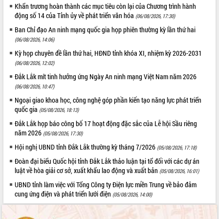
Khẩn trương hoàn thành các mục tiêu còn lại của Chương trình hành
hiện nhiệm vụ quản lý tài sản công
động số 14 của Tỉnh ủy về phát triển văn hóa
hàng tuần
(06/08/2026, 17:30)
Tháo gỡ những vướng mắc, đẩy mạnh
Ban Chỉ đạo An ninh mạng quốc gia họp phiên thường kỳ lần thứ hai
công tác cải cách thủ tục hành chính
(06/08/2026, 14:06)
tại Trung tâm Phục vụ hành chính
Kỳ họp chuyên đề lần thứ hai, HĐND tỉnh khóa XI, nhiệm kỳ 2026-2031
công tỉnh
(06/08/2026, 12:02)
Đắk Lắk: Tôn vinh 46 giải pháp tại Hội
Đắk Lắk mít tinh hưởng ứng Ngày An ninh mạng Việt Nam năm 2026
thi Sáng tạo Kỹ thuật 2024 - 2025
(06/08/2026, 10:47)
Đắk Lắk rà soát, điều chỉnh Đề án 190
Ngoại giao khoa học, công nghệ góp phần kiến tạo năng lực phát triển
về phát triển nuôi trồng thủy sản
quốc gia
(05/08/2026, 18:13)
Phó Chủ tịch UBND tỉnh Đắk Lắk
Đắk Lắk họp báo công bố 17 hoạt động đặc sắc của Lễ hội Sầu riêng
Trương Công Thái kiểm tra thực địa
năm 2026
Dự án cao tốc Khánh Hòa - Buôn Ma
(05/08/2026, 17:30)
Thuột
Hội nghị UBND tỉnh Đắk Lắk thường kỳ tháng 7/2026
(05/08/2026, 17:18)
Định vị cà phê Việt Nam như một “di
Đoàn đại biểu Quốc hội tỉnh Đắk Lắk thảo luận tại tổ đối với các dự án
sản sống” trong dòng chảy toàn cầu
luật về hòa giải cơ sở, xuất khẩu lao động và xuất bản
(05/08/2026, 16:01)
Xây dựng nông thôn mới: Nâng cao đời
UBND tỉnh làm việc với Tổng Công ty Điện lực miền Trung về bảo đảm
sống người dân từ những mô hình thiết
cung ứng điện và phát triển lưới điện
(05/08/2026, 14:00)
thực
Quyết liệt tháo gỡ vướng mắc, đẩy