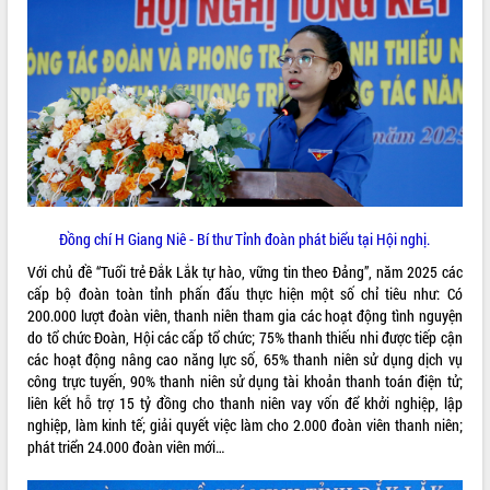
Rà soát, hoàn thiện hệ thống thiết chế
văn hóa, thể thao đáp ứng yêu cầu
phát triển mới
Thường trực HĐND tỉnh Đắk Lắk gặp
mặt Đoàn chuyên gia y tế TP. Hồ Chí
Minh
LIÊN KẾT WEB
Lễ truy điệu và an táng hài cốt liệt sĩ
tại Nghĩa trang Liệt sĩ xã Sơn Hòa
Bàn giải pháp tháo gỡ khó khăn trong
xuất khẩu sầu riêng và triển khai quy
Đồng chí H Giang Niê - Bí thư Tỉnh đoàn phát biểu tại Hội nghị.
THỐNG KÊ TRUY CẬP
định EUDR
Với chủ đề “Tuổi trẻ Đắk Lắk tự hào, vững tin theo Đảng”, năm 2025 các
Thứ trưởng Bộ Nông nghiệp và Môi
Hôm nay:
4710
cấp bộ đoàn toàn tỉnh phấn đấu thực hiện một số chỉ tiêu như: Có
trường Nguyễn Hoàng Hiệp khảo sát
Tất cả:
66017450
200.000 lượt đoàn viên, thanh niên tham gia các hoạt động tình nguyện
vùng trồng và doanh nghiệp đóng gói
do tổ chức Đoàn, Hội các cấp tổ chức; 75% thanh thiếu nhi được tiếp cận
sầu riêng tại Đắk Lắk
các hoạt động nâng cao năng lực số, 65% thanh niên sử dụng dịch vụ
Trình diễn nghệ thuật chế biến các
công trực tuyến, 90% thanh niên sử dụng tài khoản thanh toán điện tử;
món ăn từ sầu riêng
liên kết hỗ trợ 15 tỷ đồng cho thanh niên vay vốn để khởi nghiệp, lập
Đắk Lắk công bố Quy hoạch và xúc
nghiệp, làm kinh tế; giải quyết việc làm cho 2.000 đoàn viên thanh niên;
tiến đầu tư tỉnh
phát triển 24.000 đoàn viên mới…
Ngành cá ngừ Đắk Lắk chủ động thích