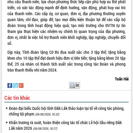
HĐND tỉnh thông qua điều chỉnh Quy
nhu cầu thanh niên, lựa chọn phương thức tiếp cận phù hợp xu thế phát
hoạch tỉnh thời kỳ 2021-2030
triển, có sức tác động mạnh để định hướng, vận động, phát huy vai trò
của thanh niên. Các cấp ủy, cơ quan, đơn vị, địa phương thường xuyên
Hội thảo góp ý hồ sơ điều chỉnh quy
quan tâm, chỉ đạo, giúp đỡ, tạo mọi điều kiện thuận lợi để các cấp bộ
hoạch tỉnh Đắk Lắk thời kỳ 2021-2030,
đoàn trong tỉnh hoạt động hiệu quả; tạo môi trường cho ĐVTN tự tin
tầm nhìn đến năm 2050
tham gia thực hiện các nhiệm vụ chính trị quan trọng của địa phương,
Nâng cao hiệu quả hoạt động của các
đơn vị, nhất là việc hỗ trợ thanh niên khởi nghiệp, lập nghiệp, chuyển đổi
doanh nghiệp nhà nước
số.
Hội nghị triển khai kết nối mạng
Dịp này, Tỉnh đoàn tặng Cờ thi đua xuất sắc cho 3 tập thể; tặng bằng
truyền số liệu chuyên dùng phục vụ cơ
khen cho 10 tập thể đạt danh hiệu đơn vị tiên tiến; tặng bằng khen 20 tập
quan Đảng, Nhà nước
thể, 25 cá nhân có thành tích xuất sắc trong công tác Đoàn và phong
Lễ phát động chuỗi hoạt động chung
trào thanh thiếu nhi năm 2024.
tay làm sạch môi trường
Tuấn Hải
Xã Ea Kar bước chuyển mình trong
In
công tác cải cách hành chính mô hình
mới
Các tin khác
UBND tỉnh họp báo định kỳ tháng 4
năm 2026
Đoàn đại biểu Quốc hội tỉnh Đắk Lắk thảo luận tại tổ về công tác phòng,
Hội thảo khoa học “Giải pháp thúc đẩy
chống tội phạm
(06/08/2026, 18:32)
phát triển nền kinh tế xanh tại tỉnh
Khẩn trương rà soát, hoàn thiện công tác tổ chức Lễ hội Sầu riêng Đắk
Đắk Lắk”
Lắk năm 2026
(06/08/2026, 18:27)
Tăng cường giám sát, đôn đốc thực