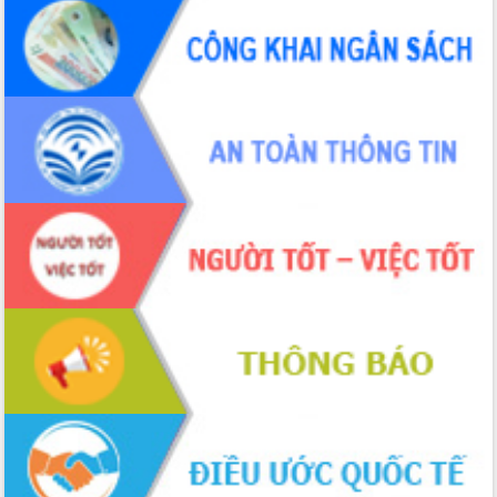
Đẩy mạnh cải cách hành chính, quyết
tâm đạt được mục tiêu tăng trưởng
hai con số trong năm 2026
Tổ chức trang trọng Lễ hội Đền thờ
Lương Văn Chánh năm 2026
Phó Bí thư Tỉnh ủy Đắk Lắk Đỗ Hữu
Huy giữ chức Bí thư Đảng ủy Ủy Ban
Nhân dân tỉnh
Bệnh án điện tử thúc đẩy chuyển đổi
số y tế tại Đắk Lắk
Chuyển đổi số thư viện: Mở rộng
không gian tri thức trong thời đại số
Đánh giá, rút kinh nghiệm công tác tổ
chức diễn tập trước ngày bầu cử
Chương trình “Gặp gỡ hữu nghị –
Friendship Meeting New Year 2026”
Bầu cử Quốc hội và HĐND: Cử tri Đắk
Lắk gửi gắm niềm tin, kỳ vọng vào lá
phiếu
Đắk Lắk sẵn sàng các điều kiện cho