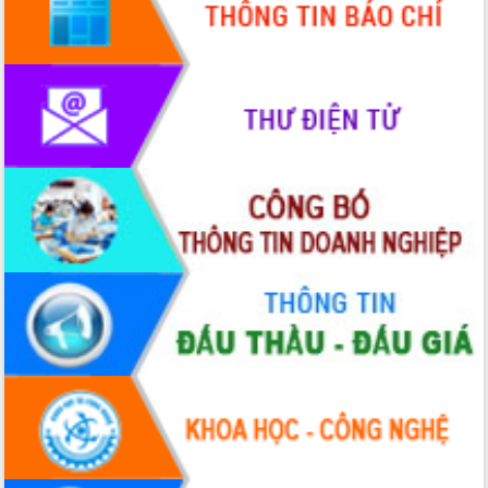
mới
Chuyển đổi số 'mở đường' cho nông
nghiệp Đắk Lắk tăng trưởng bứt phá
Triển khai đồng bộ đo đạc, lập hồ sơ
địa chính, hoàn thiện cơ sở dữ liệu đất
đai
Ứng dụng sinh trắc học - Bước tiến
trong hành trình chuyển đổi số tại Đắk
Lắk
Đắk Lắk nâng cao hiệu quả công tác
Đảng từ Sổ tay đảng viên điện tử
Đắk Lắk đẩy mạnh nuôi biển công
nghệ, hướng tới phát triển thủy sản
bền vững
Tập huấn nâng cao năng lực triển khai
chuyển đổi số cho cán bộ, công chức
cấp xã
Đắk Lắk phát động hưởng ứng Ngày
Quyền của người tiêu dùng Việt Nam
2026