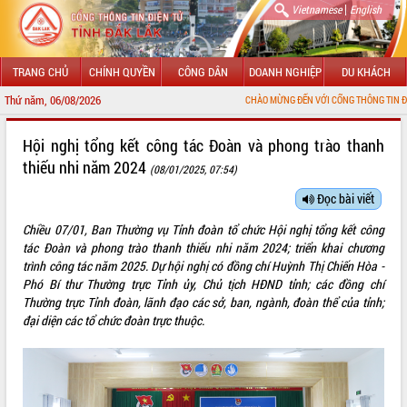
|
Vietnamese
English
TRANG CHỦ
CHÍNH QUYỀN
CÔNG DÂN
DOANH NGHIỆP
DU KHÁCH
Thứ năm, 06/08/2026
CHÀO MỪNG ĐẾN VỚI CỔNG THÔNG TIN ĐIỆN TỬ TỈNH Đ
GIỚI THIỆU
Hội nghị tổng kết công tác Đoàn và phong trào thanh
thiếu nhi năm 2024
(08/01/2025, 07:54)
LÃNH ĐẠO UBND TỈNH
Đọc bài viết
TIN TỨC SỰ KIỆN
Chiều 07/01, Ban Thường vụ Tỉnh đoàn tổ chức Hội nghị tổng kết công
SỞ, BAN, NGÀNH
tác Đoàn và phong trào thanh thiếu nhi năm 2024; triển khai chương
trình công tác năm 2025. Dự hội nghị có đồng chí Huỳnh Thị Chiến Hòa -
UBND CÁC XÃ, PHƯỜNG
Phó Bí thư Thường trực Tỉnh ủy, Chủ tịch HĐND tỉnh; các đồng chí
Thường trực Tỉnh đoàn, lãnh đạo các sở, ban, ngành, đoàn thể của tỉnh;
đại diện các tổ chức đoàn trực thuộc.
THÔNG TIN CHỈ ĐẠO ĐIỀU HÀNH
HỆ THỐNG VĂN BẢN
VĂN BẢN HĐND TỈNH