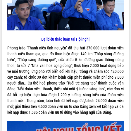
VIDEO
Đại biểu thảo luận tại Hội nghị
Phong trào “Thanh niên tình nguyện” đã thu hút 370.000 lượt đoàn viên
thanh niên tham gia, qua đó thực hiện được 149 km “Thắp sáng đường
biên”, “Thắp sáng đường quê”; sửa chữa 5 km đường giao thông nông
thôn; tu sửa 7 “Nhà văn hóa cộng đồng”; thực hiện 2.000 hoạt động bảo
Lễ truy tặng danh hiệu “Bà Mẹ Việt
vệ môi trường, ứng phó với biến đổi khí hậu; trồng và chăm sóc 420.000
Nam Anh hùng” và trao Huân chương
cây xanh; tổ chức 30 đợt khám bệnh cấp phát thuốc miễn phí cho 7.000
Lao động
người dân… Cụ thể hoá phong trào “Tuổi trẻ sáng tạo” thành cuộc vận
UBND tỉnh Đắk Lắk triển khai nhiệm
động “Mỗi đoàn viên, thanh, thiếu nhi một ý tưởng sáng tạo”, các đơn vị
vụ 6 tháng cuối năm 2026
đã hỗ trợ hiện thực hóa được 1.200 ý tưởng, sáng kiến của đoàn viên
Kỳ họp thứ Hai, Hội đồng nhân dân
thanh niên. Trong năm, toàn tỉnh đã kết nạp được hơn 24.000 đoàn viên
tỉnh khóa XI quyết nghị nhiều nội dung
mới; giới thiệu trên 4.600 đoàn viên ưu tú cho Đảng xem xét kết nạp và đã
quan trọng
ALBUM ẢNH
kết nạp được 1.586 đoàn viên ưu tú đứng vào hàng ngũ của Đảng.
Bí thư Tỉnh ủy Lương Nguyễn Minh
Triết thăm, tặng quà người có công với
cách mạng