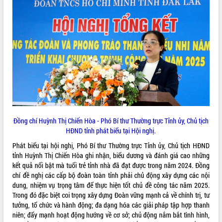
ứng để giữ vững thị trường xuất khẩu
Diễn đàn Kinh tế tư nhân Việt Nam đột
phá cơ chế - Hợp tác công tư
Đề án 06 tạo bước ngoặt đột phá trong
cải cách hành chính tỉnh Đắk Lắk
Kết nối tour, đẩy mạnh chuyển đổi số
để phát triển du lịch Đắk Lắk
Khởi động Dự án Đầu tư xây dựng hạ
tầng kỹ thuật Cụm công nghiệp Tân
Tiến
Gặp mặt các cơ quan báo chí nhân Kỷ
Đồng chí Huỳnh Thị Chiến Hòa - Phó Bí thư Thường trực Tỉnh ủy, Chủ tịch
niệm 101 năm Ngày Báo chí Cách
HĐND tỉnh phát biểu tại Hội nghị.
mạng Việt Nam
Phát biểu tại hội nghị, Phó Bí thư Thường trực Tỉnh ủy, Chủ tịch HĐND
Đắk Lắk sơ kết 4 năm triển khai thực
tỉnh Huỳnh Thị Chiến Hòa ghi nhận, biểu dương và đánh giá cao những
hiện Đề án 06 của Chính phủ
kết quả nổi bật mà tuổi trẻ tỉnh nhà đã đạt được trong năm 2024. Đồng
Họp báo thông tin về Hội nghị Công bố
chí đề nghị các cấp bộ đoàn toàn tỉnh phải chủ động xây dựng các nội
Quy hoạch và Xúc tiến đầu tư tỉnh Đắk
dung, nhiệm vụ trọng tâm để thực hiện tốt chủ đề công tác năm 2025.
Lắk
Trong đó đặc biệt coi trọng xây dựng Đoàn vững mạnh cả về chính trị, tư
Khơi thông điểm nghẽn, đẩy nhanh
tưởng, tổ chức và hành động; đa dạng hóa các giải pháp tập hợp thanh
giải ngân vốn khắc phục thiên tai
niên; đẩy mạnh hoạt động hướng về cơ sở; chủ động nắm bắt tình hình,