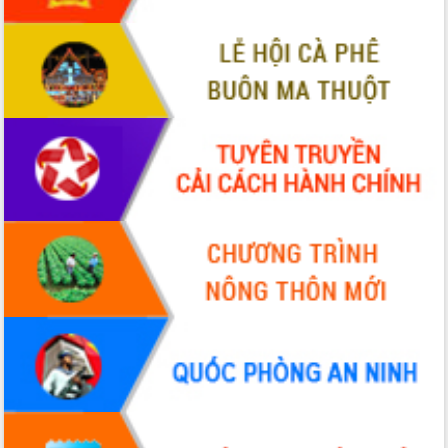
du khách thông qua Hệ thống cơ sở dữ
liệu và Bản đồ số
Tập huấn ứng dụng trí tuệ nhân tạo (AI)
trong thương mại điện tử năm 2026
Đoàn đại biểu Quốc hội tỉnh Đắk Lắk
trao đổi thông tin trước Kỳ họp thứ
nhất, Quốc hội khóa XVI
Quyết liệt cải cách hành chính, khơi
thông nguồn lực phát triển
Nâng cao hiệu lực, hiệu quả HĐND
tỉnh thông qua hiện đại hóa hành chính
Xã Ea Phê gắn cải cách hành chính với
chuyển đổi số
Phó Chủ tịch Thường trực UBND tỉnh
Hồ Thị Nguyên Thảo làm việc tại Trung
tâm Phục vụ hành chính công xã Ea
Phê
Xây dựng nền hành chính số đồng
hành cùng nông dân dân, doanh nghiệp
Giai đoạn 2026-2030, Đắk Lắk phấn
đấu có 77% xã đạt chuẩn nông thôn