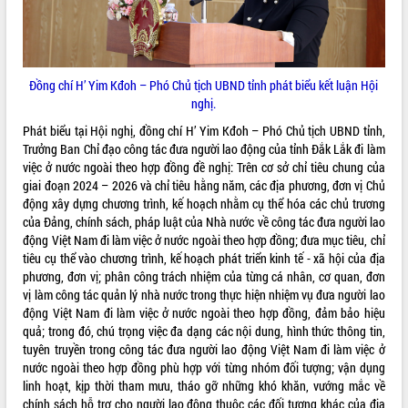
Đồng chí H’ Yim Kđoh – Phó Chủ tịch UBND tỉnh phát biểu kết luận Hội
nghị.
Phát biểu tại Hội nghị, đồng chí H’ Yim Kđoh – Phó Chủ tịch UBND tỉnh,
Trưởng Ban Chỉ đạo công tác đưa người lao động của tỉnh Đắk Lắk đi làm
việc ở nước ngoài theo hợp đồng đề nghị: Trên cơ sở chỉ tiêu chung của
giai đoạn 2024 – 2026 và chỉ tiêu hằng năm, các địa phương, đơn vị Chủ
động xây dựng chương trình, kế hoạch nhằm cụ thể hóa các chủ trương
của Đảng, chính sách, pháp luật của Nhà nước về công tác đưa người lao
động Việt Nam đi làm việc ở nước ngoài theo hợp đồng; đưa mục tiêu, chỉ
tiêu cụ thể vào chương trình, kế hoạch phát triển kinh tế - xã hội của địa
phương, đơn vị; phân công trách nhiệm của từng cá nhân, cơ quan, đơn
vị làm công tác quản lý nhà nước trong thực hiện nhiệm vụ đưa người lao
động Việt Nam đi làm việc ở nước ngoài theo hợp đồng, đảm bảo hiệu
quả; trong đó, chú trọng việc đa dạng các nội dung, hình thức thông tin,
tuyên truyền trong công tác đưa người lao động Việt Nam đi làm việc ở
nước ngoài theo hợp đồng phù hợp với từng nhóm đối tượng; vận dụng
linh hoạt, kịp thời tham mưu, tháo gỡ những khó khăn, vướng mắc về
chính sách hỗ trợ cho người lao động thuộc các đối tượng khác của địa