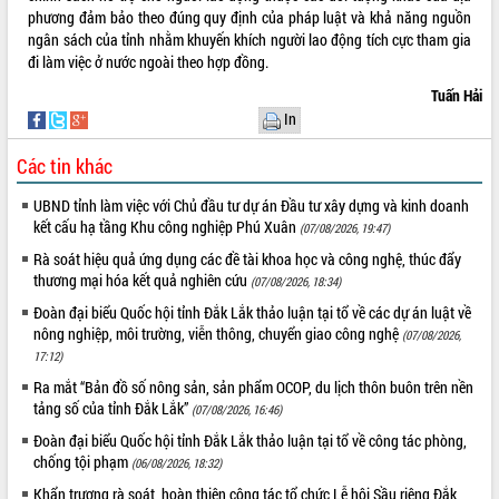
phương đảm bảo theo đúng quy định của pháp luật và khả năng nguồn
ngân sách của tỉnh nhằm khuyến khích người lao động tích cực tham gia
đi làm việc ở nước ngoài theo hợp đồng.
Tuấn Hải
In
Các tin khác
UBND tỉnh làm việc với Chủ đầu tư dự án Đầu tư xây dựng và kinh doanh
kết cấu hạ tầng Khu công nghiệp Phú Xuân
(07/08/2026, 19:47)
Rà soát hiệu quả ứng dụng các đề tài khoa học và công nghệ, thúc đẩy
thương mại hóa kết quả nghiên cứu
(07/08/2026, 18:34)
Đoàn đại biểu Quốc hội tỉnh Đắk Lắk thảo luận tại tổ về các dự án luật về
nông nghiệp, môi trường, viễn thông, chuyển giao công nghệ
(07/08/2026,
17:12)
Ra mắt “Bản đồ số nông sản, sản phẩm OCOP, du lịch thôn buôn trên nền
tảng số của tỉnh Đắk Lắk”
(07/08/2026, 16:46)
Đoàn đại biểu Quốc hội tỉnh Đắk Lắk thảo luận tại tổ về công tác phòng,
chống tội phạm
(06/08/2026, 18:32)
Khẩn trương rà soát, hoàn thiện công tác tổ chức Lễ hội Sầu riêng Đắk