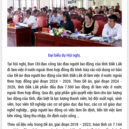
ĐIỂM TIN VĂN BẢN
QUY HOẠCH - KẾ HOẠCH
Đại biểu dự Hội nghị.
Tại hội nghị, Ban Chỉ đạo công tác đưa người lao động của tỉnh Đắk Lắk
đi làm việc ở nước ngoài theo hợp đồng đã trình bày các nội dung cơ bản
của Đề án đưa người lao động của tỉnh Đắk Lắk đi làm việc ở nước ngoài
theo hợp đồng giai đoạn 2024 – 2026. Theo Đề án, giai đoạn 2024 -
2026, tỉnh Đắk Lắk phấn đấu đưa 7.500 lao động đi làm việc ở nước
ngoài theo hợp đồng. Qua đó, góp phần giải quyết việc làm cho lực lượng
lao động của tỉnh, đặc biệt là lực lượng thanh niên, bộ đội xuất ngũ, sinh
viên, học viên tốt nghiệp các cơ sở giáo dục đại học, các cơ sở giáo dục
nghề nghiệp… giúp người lao động có việc làm ổn định, tiến tới việc làm
bền vững, tăng thu nhập, ổn định cuộc sống …
Theo số liệu nêu trong Đề án, giai đoạn 2018 – 2023, toàn tỉnh có 7.144