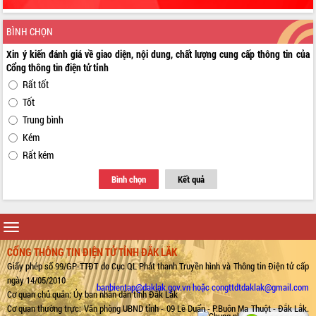
BÌNH CHỌN
Xin ý kiến đánh giá về giao diện, nội dung, chất lượng cung cấp thông tin của
Cổng thông tin điện tử tỉnh
Rất tốt
Tốt
Trung bình
Kém
Rất kém
Bình chọn
Kết quả
Toggle
navigation
CỔNG THÔNG TIN ĐIỆN TỬ TỈNH ĐẮK LẮK
Giấy phép số 99/GP-TTĐT do Cục QL Phát thanh Truyền hình và Thông tin Điện tử cấp
ngày 14/05/2010
banbientap@daklak.gov.vn hoặc congttdtdaklak@gmail.com
Cơ quan chủ quản: Ủy ban nhân dân tỉnh Đắk Lắk
Cơ quan thường trực: Văn phòng UBND tỉnh - 09 Lê Duẩn - P.Buôn Ma Thuột - Đắk Lắk.