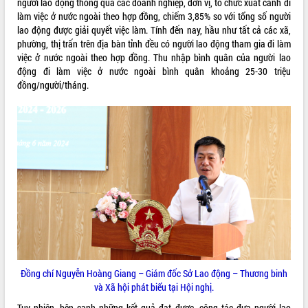
người lao động thông qua các doanh nghiệp, đơn vị, tổ chức xuất cảnh đi
làm việc ở nước ngoài theo hợp đồng, chiếm 3,85% so với tổng số người
VIDEO
lao động được giải quyết việc làm. Tính đến nay, hầu như tất cả các xã,
Không có file video nào để phát.
phường, thị trấn trên địa bàn tỉnh đều có người lao động tham gia đi làm
việc ở nước ngoài theo hợp đồng. Thu nhập bình quân của người lao
động đi làm việc ở nước ngoài bình quân khoảng 25-30 triệu
ALBUM ẢNH
đồng/người/tháng.
LIÊN KẾT WEB
Đồng chí Nguyễn Hoàng Giang – Giám đốc Sở Lao động – Thương binh
THỐNG KÊ TRUY CẬP
và Xã hội phát biểu tại Hội nghị.
Hôm nay:
31724
Tuy nhiên, bên cạnh những kết quả đạt được, công tác đưa người lao