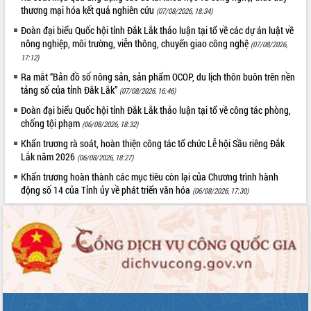
Thứ trưởng Bộ Y tế làm việc với tỉnh
thương mại hóa kết quả nghiên cứu
(07/08/2026, 18:34)
Đắk Lắk về phát triển nhân lực y tế
Đoàn đại biểu Quốc hội tỉnh Đắk Lắk thảo luận tại tổ về các dự án luật về
cho trạm y tế cấp xã
nông nghiệp, môi trường, viễn thông, chuyển giao công nghệ
(07/08/2026,
Du lịch Đắk Lắk nâng tầm trải nghiệm
17:12)
du khách thông qua Hệ thống cơ sở dữ
Ra mắt “Bản đồ số nông sản, sản phẩm OCOP, du lịch thôn buôn trên nền
liệu và Bản đồ số
tảng số của tỉnh Đắk Lắk”
(07/08/2026, 16:46)
Tập huấn ứng dụng trí tuệ nhân tạo (AI)
Đoàn đại biểu Quốc hội tỉnh Đắk Lắk thảo luận tại tổ về công tác phòng,
trong thương mại điện tử năm 2026
chống tội phạm
(06/08/2026, 18:32)
Đoàn đại biểu Quốc hội tỉnh Đắk Lắk
Khẩn trương rà soát, hoàn thiện công tác tổ chức Lễ hội Sầu riêng Đắk
trao đổi thông tin trước Kỳ họp thứ
Lắk năm 2026
nhất, Quốc hội khóa XVI
(06/08/2026, 18:27)
Quyết liệt cải cách hành chính, khơi
Khẩn trương hoàn thành các mục tiêu còn lại của Chương trình hành
thông nguồn lực phát triển
động số 14 của Tỉnh ủy về phát triển văn hóa
(06/08/2026, 17:30)
Nâng cao hiệu lực, hiệu quả HĐND
tỉnh thông qua hiện đại hóa hành chính
Xã Ea Phê gắn cải cách hành chính với
chuyển đổi số
Phó Chủ tịch Thường trực UBND tỉnh
Hồ Thị Nguyên Thảo làm việc tại Trung
tâm Phục vụ hành chính công xã Ea
Phê