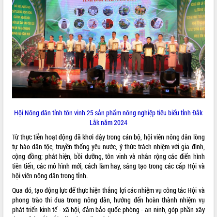
Hội thảo khoa học “Giải pháp thúc đẩy
phát triển nền kinh tế xanh tại tỉnh
Đắk Lắk”
Tăng cường giám sát, đôn đốc thực
hiện nhiệm vụ quản lý tài sản công
hàng tuần
Tháo gỡ những vướng mắc, đẩy mạnh
công tác cải cách thủ tục hành chính
tại Trung tâm Phục vụ hành chính
công tỉnh
Hội Nông dân tỉnh tôn vinh 25 sản phẩm nông nghiệp tiêu biểu tỉnh Đắk
Đắk Lắk: Tôn vinh 46 giải pháp tại Hội
Lắk năm 2024
thi Sáng tạo Kỹ thuật 2024 - 2025
Đắk Lắk rà soát, điều chỉnh Đề án 190
Từ thực tiễn hoạt động đã khơi dậy trong cán bộ, hội viên nông dân lòng
về phát triển nuôi trồng thủy sản
tự hào dân tộc, truyền thống yêu nước, ý thức trách nhiệm với gia đình,
cộng đồng; phát hiện, bồi dưỡng, tôn vinh và nhân rộng các điển hình
Phó Chủ tịch UBND tỉnh Đắk Lắk
tiên tiến, các mô hình mới, cách làm hay, sáng tạo trong các cấp Hội và
Trương Công Thái kiểm tra thực địa
hội viên nông dân trong tỉnh.
Dự án cao tốc Khánh Hòa - Buôn Ma
Thuột
Qua đó, tạo động lực để thực hiện thắng lợi các nhiệm vụ công tác Hội và
Định vị cà phê Việt Nam như một “di
phong trào thi đua trong nông dân, hướng đến hoàn thành nhiệm vụ
sản sống” trong dòng chảy toàn cầu
phát triển kinh tế - xã hội, đảm bảo quốc phòng - an ninh, góp phần xây