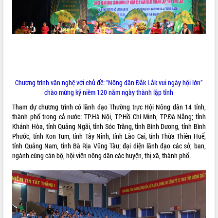
ĐIỂM TIN VĂN BẢN
QUY HOẠCH - KẾ HOẠCH
Chương trình văn nghệ với chủ đề: “Nông dân Đắk Lắk vui ngày hội lớn”
chào mừng kỷ niêm 120 năm ngày thành lập tỉnh
Tham dự chương trình có lãnh đạo Thường trực Hội Nông dân 14 tỉnh,
thành phố trong cả nước: TP.Hà Nội, TP.Hồ Chí Minh, TP.Đà Nẵng; tỉnh
Khánh Hòa, tỉnh Quảng Ngãi, tỉnh Sóc Trăng, tỉnh Bình Dương, tỉnh Bình
Phước, tỉnh Kon Tum, tỉnh Tây Ninh, tỉnh Lào Cai, tỉnh Thừa Thiên Huế,
tỉnh Quảng Nam, tỉnh Bà Rịa Vũng Tàu; đại diện lãnh đạo các sở, ban,
ngành cùng cán bộ, hội viên nông dân các huyện, thị xã, thành phố.