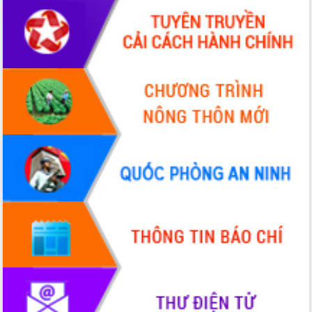
cấp xã
Đắk Lắk phát động hưởng ứng Ngày
Quyền của người tiêu dùng Việt Nam
2026
Đẩy mạnh cải cách hành chính, quyết
tâm đạt được mục tiêu tăng trưởng
hai con số trong năm 2026
Tổ chức trang trọng Lễ hội Đền thờ
Lương Văn Chánh năm 2026
Phó Bí thư Tỉnh ủy Đắk Lắk Đỗ Hữu
Huy giữ chức Bí thư Đảng ủy Ủy Ban
Nhân dân tỉnh
Bệnh án điện tử thúc đẩy chuyển đổi
số y tế tại Đắk Lắk
Chuyển đổi số thư viện: Mở rộng
không gian tri thức trong thời đại số
Đánh giá, rút kinh nghiệm công tác tổ
chức diễn tập trước ngày bầu cử
Chương trình “Gặp gỡ hữu nghị –
Friendship Meeting New Year 2026”