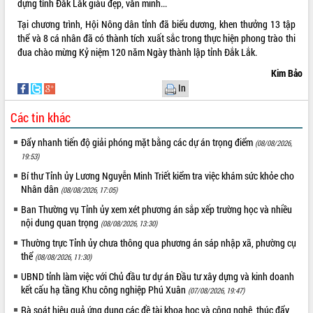
dựng tỉnh Đắk Lắk giàu đẹp, văn minh...
Xây dựng nông thôn mới: Nâng cao đời
sống người dân từ những mô hình thiết
Tại chương trình, Hội Nông dân tỉnh đã biểu dương, khen thưởng 13 tập
thực
thể và 8 cá nhân đã có thành tích xuất sắc trong thực hiện phong trào thi
Quyết liệt tháo gỡ vướng mắc, đẩy
đua chào mừng Kỷ niệm 120 năm Ngày thành lập tỉnh Đắk Lắk.
nhanh tiến độ các dự án trọng điểm
Kim Bảo
trong Khu kinh tế Nam Phú Yên
In
Hòn Yến phát triển du lịch gắn với bảo
tồn biển
Các tin khác
Lấy ý kiến điều chỉnh Quy hoạch tỉnh
Đắk Lắk thời kỳ 2021-2030, tầm nhìn
Đẩy nhanh tiến độ giải phóng mặt bằng các dự án trọng điểm
(08/08/2026,
đến năm 2050
19:53)
Phát động chiến dịch 30 ngày đêm
Bí thư Tỉnh ủy Lương Nguyễn Minh Triết kiểm tra việc khám sức khỏe cho
giải phóng mặt bằng Tuyến đường bộ
Nhân dân
(08/08/2026, 17:05)
ven biển
Ban Thường vụ Tỉnh ủy xem xét phương án sắp xếp trường học và nhiều
Đắk Lắk nỗ lực thúc đẩy tăng trưởng
nội dung quan trọng
(08/08/2026, 13:30)
kinh tế từ 10% trở lên trong Quý
Thường trực Tỉnh ủy chưa thông qua phương án sáp nhập xã, phường cụ
II/2026
thể
(08/08/2026, 11:30)
Đắk Lắk ký kết thỏa thuận hợp tác về
UBND tỉnh làm việc với Chủ đầu tư dự án Đầu tư xây dựng và kinh doanh
chuyển đổi số giai đoạn 2026 – 2030
kết cấu hạ tầng Khu công nghiệp Phú Xuân
với Tập đoàn Bưu chính Viễn thông
(07/08/2026, 19:47)
Việt Nam
Rà soát hiệu quả ứng dụng các đề tài khoa học và công nghệ, thúc đẩy