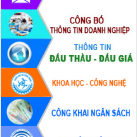
Bầu cử Quốc hội và HĐND: Cử tri Đắk
Lắk gửi gắm niềm tin, kỳ vọng vào lá
phiếu
Đắk Lắk sẵn sàng các điều kiện cho
Ngày hội bầu cử đại biểu Quốc hội
khóa XVI và HĐND các cấp nhiệm kỳ
2026-2031
Đảm bảo cuộc bầu cử đại biểu Quốc
hội và đại biểu HĐND các cấp diễn ra
an toàn, hiệu quả, đúng quy định
Thủ tướng Chính phủ Phạm Minh Chính
kiểm tra, chỉ đạo hoàn thành các dự
án cao tốc và thăm khu tái định cư tại
Đắk Lắk
Sôi nổi Hội đua ngựa truyền thống Gò
Thì Thùng mừng Xuân Bính Ngọ 2026
Lãnh đạo tỉnh dâng hương tưởng niệm
tại Đập Đồng Cam đầu Xuân Bính Ngọ
Ngành nông nghiệp phấn đấu tăng
trưởng đạt 5,86% trong năm 2026
UBND tỉnh Đắk Lắk triển khai công tác