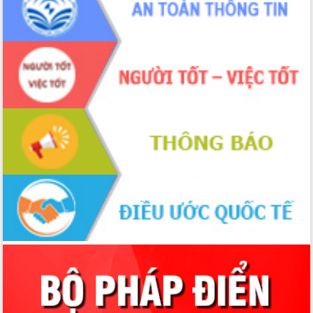
quốc phòng, quân sự địa phương năm
2026
Đắk Lắk tập trung toàn lực khắc phục
tồn tại IUU, sẵn sàng làm việc với
Đoàn thanh tra EC
Chủ tịch UBND tỉnh Tạ Anh Tuấn thăm,
chúc mừng các bệnh viện nhân Ngày
Thầy thuốc Việt Nam
Rộn ràng lễ hội truyền thống Sông
nước Đà Nông lần thứ I năm 2026
Kỳ họp Chuyên đề lần thứ Năm, HĐND
tỉnh Đắk Lắk thông qua các nghị quyết
quan trọng
Thống nhất danh sách giới thiệu ứng
cử đại biểu Quốc hội khoá XVI và đại
biểu HĐND tỉnh Đắk Lắk, nhiệm kỳ
2026-2031
Phát động hai phong trào thi đua quan
trọng trong kỷ nguyên mới
Hội nghị lần thứ tư Ban Chỉ đạo công