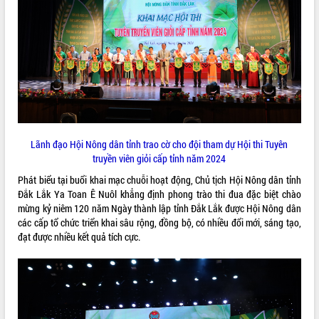
quan trọng
Bí thư Tỉnh ủy Lương Nguyễn Minh
Triết thăm, tặng quà người có công với
cách mạng
Rà soát, hoàn thiện hệ thống thiết chế
văn hóa, thể thao đáp ứng yêu cầu
LIÊN KẾT WEB
phát triển mới
Thường trực HĐND tỉnh Đắk Lắk gặp
mặt Đoàn chuyên gia y tế TP. Hồ Chí
Lãnh đạo Hội Nông dân tỉnh trao cờ cho đội tham dự Hội thi Tuyên
Minh
truyền viên giỏi cấp tỉnh năm 2024
THỐNG KÊ TRUY CẬP
Lễ truy điệu và an táng hài cốt liệt sĩ
Phát biểu tại buổi khai mạc chuỗi hoạt động, Chủ tịch Hội Nông dân tỉnh
tại Nghĩa trang Liệt sĩ xã Sơn Hòa
Hôm nay:
3613
Đắk Lắk Ya Toan Ê Nuôl khẳng định phong trào thi đua đặc biệt chào
Bàn giải pháp tháo gỡ khó khăn trong
Tất cả:
66089281
mừng kỷ niêm 120 năm Ngày thành lập tỉnh Đắk Lắk được Hội Nông dân
xuất khẩu sầu riêng và triển khai quy
các cấp tổ chức triển khai sâu rộng, đồng bộ, có nhiều đổi mới, sáng tạo,
định EUDR
đạt được nhiều kết quả tích cực.
Thứ trưởng Bộ Nông nghiệp và Môi
trường Nguyễn Hoàng Hiệp khảo sát
vùng trồng và doanh nghiệp đóng gói
sầu riêng tại Đắk Lắk
Trình diễn nghệ thuật chế biến các