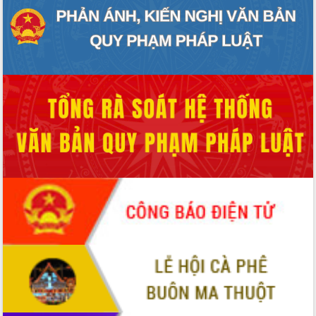
Xây dựng nền hành chính số đồng
hành cùng nông dân dân, doanh nghiệp
Giai đoạn 2026-2030, Đắk Lắk phấn
đấu có 77% xã đạt chuẩn nông thôn
mới
Chuyển đổi số 'mở đường' cho nông
nghiệp Đắk Lắk tăng trưởng bứt phá
Triển khai đồng bộ đo đạc, lập hồ sơ
địa chính, hoàn thiện cơ sở dữ liệu đất
đai
Ứng dụng sinh trắc học - Bước tiến
trong hành trình chuyển đổi số tại Đắk
Lắk
Đắk Lắk nâng cao hiệu quả công tác
Đảng từ Sổ tay đảng viên điện tử
Đắk Lắk đẩy mạnh nuôi biển công
nghệ, hướng tới phát triển thủy sản
bền vững
Tập huấn nâng cao năng lực triển khai
chuyển đổi số cho cán bộ, công chức