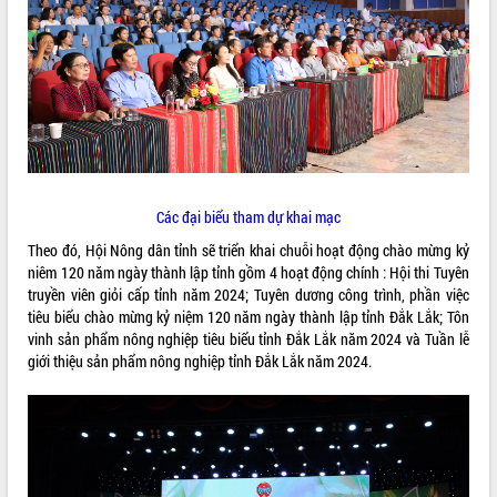
VIDEO
Các đại biểu tham dự khai mạc
Theo đó, Hội Nông dân tỉnh sẽ triển khai chuỗi hoạt động chào mừng kỷ
Khám bệnh, cấp phát thuốc miễn phí
niêm 120 năm ngày thành lập tỉnh gồm 4 hoạt động chính : Hội thi Tuyên
và tặng quà người dân xã Cư Pui
truyền viên giỏi cấp tỉnh năm 2024; Tuyên dương công trình, phần việc
Hội nghị UBND tỉnh Đắk Lắk thường kỳ
tiêu biểu chào mừng kỷ niệm 120 năm ngày thành lập tỉnh Đắk Lắk; Tôn
tháng 7/2026
vinh sản phẩm nông nghiệp tiêu biểu tỉnh Đắk Lắk năm 2024 và Tuần lễ
Lễ truy tặng danh hiệu “Bà Mẹ Việt
giới thiệu sản phẩm nông nghiệp tỉnh Đắk Lắk năm 2024.
Nam Anh hùng” và trao Huân chương
Lao động
ALBUM ẢNH
UBND tỉnh Đắk Lắk triển khai nhiệm
vụ 6 tháng cuối năm 2026
Kỳ họp thứ Hai, Hội đồng nhân dân
tỉnh khóa XI quyết nghị nhiều nội dung