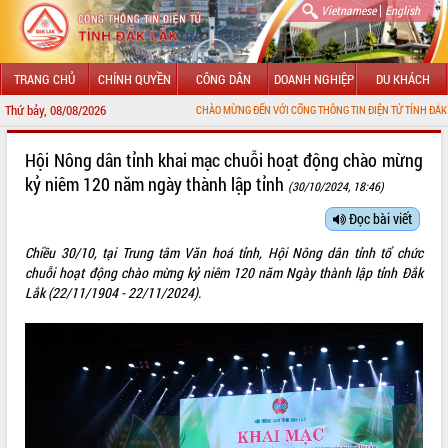
|
Vietnamese
English
TRANG CHỦ
CHÍNH QUYỀN
CÔNG DÂN
DOANH NGHIỆP
DU KHÁCH
Thứ bảy, 08/08/2026
CHÀO MỪNG ĐẾN VỚI CỔNG THÔNG TIN ĐIỆN TỬ TỈNH ĐẮK LẮK
GIỚI THIỆU
Hội Nông dân tỉnh khai mạc chuỗi hoạt động chào mừng
kỷ niêm 120 năm ngày thành lập tỉnh
(30/10/2024, 18:46)
LÃNH ĐẠO UBND TỈNH
Đọc bài viết
TIN TỨC SỰ KIỆN
Chiều 30/10, tại Trung tâm Văn hoá tỉnh, Hội Nông dân tỉnh tổ chức
SỞ, BAN, NGÀNH
chuỗi hoạt động chào mừng kỷ niêm 120 năm Ngày thành lập tỉnh Đắk
Lắk (22/11/1904 - 22/11/2024).
UBND CÁC XÃ, PHƯỜNG
THÔNG TIN CHỈ ĐẠO ĐIỀU HÀNH
HỆ THỐNG VĂN BẢN
VĂN BẢN HĐND TỈNH