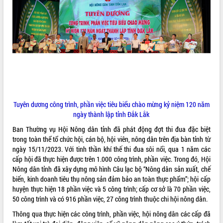
món ăn từ sầu riêng
Đắk Lắk công bố Quy hoạch và xúc
tiến đầu tư tỉnh
Ngành cá ngừ Đắk Lắk chủ động thích
ứng để giữ vững thị trường xuất khẩu
Diễn đàn Kinh tế tư nhân Việt Nam đột
phá cơ chế - Hợp tác công tư
Đề án 06 tạo bước ngoặt đột phá trong
cải cách hành chính tỉnh Đắk Lắk
Tuyên dương công trình, phần việc tiêu biểu chào mừng kỷ niệm 120 năm
Kết nối tour, đẩy mạnh chuyển đổi số
ngày thành lập tỉnh Đắk Lắk
để phát triển du lịch Đắk Lắk
Khởi động Dự án Đầu tư xây dựng hạ
Ban Thường vụ Hội Nông dân tỉnh đã phát động đợt thi đua đặc biệt
tầng kỹ thuật Cụm công nghiệp Tân
trong toàn thể tổ chức hội, cán bộ, hội viên, nông dân trên địa bàn tỉnh từ
Tiến
ngày 15/11/2023. Với tinh thần khí thế thi đua sôi nổi, qua 1 năm các
cấp hội đã thực hiện được trên 1.000 công trình, phần việc. Trong đó, Hội
Gặp mặt các cơ quan báo chí nhân Kỷ
Nông dân tỉnh đã xây dựng mô hình Câu lạc bộ “Nông dân sản xuất, chế
niệm 101 năm Ngày Báo chí Cách
biến, kinh doanh tiêu thụ nông sản đảm bảo an toàn thực phẩm”; hội cấp
mạng Việt Nam
huyện thực hiện 18 phần việc và 5 công trình; cấp cơ sở là 70 phần việc,
Đắk Lắk sơ kết 4 năm triển khai thực
50 công trình và có 916 phần việc, 27 công trình thuộc chi hội nông dân.
hiện Đề án 06 của Chính phủ
Thông qua thực hiện các công trình, phần việc, hội nông dân các cấp đã
Họp báo thông tin về Hội nghị Công bố