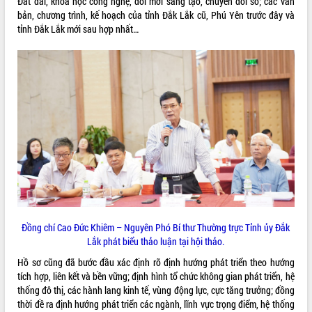
Đất đai, khoa học công nghệ, đổi mới sáng tạo, chuyển đổi số; các văn
quan trọng
bản, chương trình, kế hoạch của tỉnh Đắk Lắk cũ, Phú Yên trước đây và
tỉnh Đắk Lắk mới sau hợp nhất…
Bí thư Tỉnh ủy Lương Nguyễn Minh
Triết thăm, tặng quà người có công với
cách mạng
Rà soát, hoàn thiện hệ thống thiết chế
văn hóa, thể thao đáp ứng yêu cầu
LIÊN KẾT WEB
phát triển mới
Thường trực HĐND tỉnh Đắk Lắk gặp
mặt Đoàn chuyên gia y tế TP. Hồ Chí
Minh
THỐNG KÊ TRUY CẬP
Lễ truy điệu và an táng hài cốt liệt sĩ
tại Nghĩa trang Liệt sĩ xã Sơn Hòa
Hôm nay:
25667
Bàn giải pháp tháo gỡ khó khăn trong
Tất cả:
66038407
xuất khẩu sầu riêng và triển khai quy
định EUDR
Đồng chí Cao Đức Khiêm – Nguyên Phó Bí thư Thường trực Tỉnh ủy Đắk
Lắk phát biểu thảo luận tại hội thảo.
Thứ trưởng Bộ Nông nghiệp và Môi
trường Nguyễn Hoàng Hiệp khảo sát
Hồ sơ cũng đã bước đầu xác định rõ định hướng phát triển theo hướng
vùng trồng và doanh nghiệp đóng gói
tích hợp, liên kết và bền vững; định hình tổ chức không gian phát triển, hệ
sầu riêng tại Đắk Lắk
thống đô thị, các hành lang kinh tế, vùng động lực, cực tăng trưởng; đồng
Trình diễn nghệ thuật chế biến các
thời đề ra định hướng phát triển các ngành, lĩnh vực trọng điểm, hệ thống