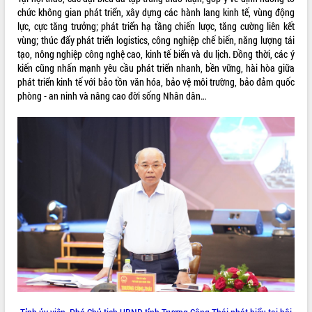
Xây dựng nông thôn mới: Nâng cao đời
chức không gian phát triển, xây dựng các hành lang kinh tế, vùng động
sống người dân từ những mô hình thiết
lực, cực tăng trưởng; phát triển hạ tầng chiến lược, tăng cường liên kết
thực
vùng; thúc đẩy phát triển logistics, công nghiệp chế biến, năng lượng tái
Quyết liệt tháo gỡ vướng mắc, đẩy
tạo, nông nghiệp công nghệ cao, kinh tế biển và du lịch. Đồng thời, các ý
nhanh tiến độ các dự án trọng điểm
kiến cũng nhấn mạnh yêu cầu phát triển nhanh, bền vững, hài hòa giữa
trong Khu kinh tế Nam Phú Yên
phát triển kinh tế với bảo tồn văn hóa, bảo vệ môi trường, bảo đảm quốc
Hòn Yến phát triển du lịch gắn với bảo
phòng - an ninh và nâng cao đời sống Nhân dân…
tồn biển
Lấy ý kiến điều chỉnh Quy hoạch tỉnh
Đắk Lắk thời kỳ 2021-2030, tầm nhìn
đến năm 2050
Phát động chiến dịch 30 ngày đêm
giải phóng mặt bằng Tuyến đường bộ
ven biển
Đắk Lắk nỗ lực thúc đẩy tăng trưởng
kinh tế từ 10% trở lên trong Quý
II/2026
Đắk Lắk ký kết thỏa thuận hợp tác về
chuyển đổi số giai đoạn 2026 – 2030
với Tập đoàn Bưu chính Viễn thông
Việt Nam