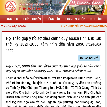
|
Vietnamese
English
TRANG CHỦ
CHÍNH QUYỀN
CÔNG DÂN
DOANH NGHIỆP
DU KHÁCH
Thứ sáu, 07/08/2026
CHÀO MỪNG ĐẾN VỚI CỔNG THÔNG TIN ĐIỆN TỬ TỈNH ĐẮK LẮK
GIỚI THIỆU
Hội thảo góp ý hồ sơ điều chỉnh quy hoạch tỉnh Đắk Lắk
thời kỳ 2021-2030, tầm nhìn đến năm 2050
(12/05/2026,
LÃNH ĐẠO UBND TỈNH
15:02)
TIN TỨC SỰ KIỆN
Đọc bài viết
SỞ, BAN, NGÀNH
Ngày 12/5, UBND tỉnh Đắk Lắk tổ chức Hội thảo góp ý hồ sơ điều chỉnh
quy hoạch tỉnh Đắk Lắk thời kỳ 2021-2030, tầm nhìn đến năm 2050.
UBND CÁC XÃ, PHƯỜNG
Tham dự hội thảo có Ủy viên dự khuyết Ban Chấp hành Trung ương Đảng,
Phó Bí thư Tỉnh ủy, Chủ tịch UBND tỉnh Đỗ Hữu Huy; Ủy viên Ban Thường
THÔNG TIN CHỈ ĐẠO ĐIỀU HÀNH
vụ Tỉnh ủy, Phó Chủ tịch Thường trực HĐND tỉnh Từ Thái Giang; Tỉnh ủy
viên, Phó Chủ tịch HĐND tỉnh Đỗ Thái Phong; Tỉnh ủy viên, Phó Chủ tịch
HỆ THỐNG VĂN BẢN
UBND tỉnh Trương Công Thái; các đồng chí nguyên lãnh đạo tỉnh qua các
thời kỳ; lãnh đạo các sở, ban, ngành, địa phương, các trường đại học,
VĂN BẢN HĐND TỈNH
viện nghiên cứu cùng nhiều chuyên gia, nhà khoa học, doanh nghiệp