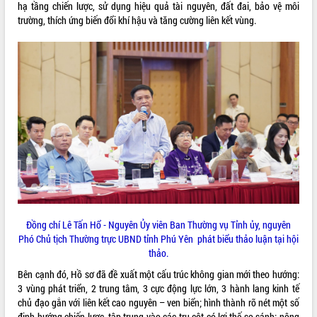
món ăn từ sầu riêng
hạ tầng chiến lược, sử dụng hiệu quả tài nguyên, đất đai, bảo vệ môi
trường, thích ứng biến đổi khí hậu và tăng cường liên kết vùng.
Đắk Lắk công bố Quy hoạch và xúc
tiến đầu tư tỉnh
Ngành cá ngừ Đắk Lắk chủ động thích
ứng để giữ vững thị trường xuất khẩu
Diễn đàn Kinh tế tư nhân Việt Nam đột
phá cơ chế - Hợp tác công tư
Đề án 06 tạo bước ngoặt đột phá trong
cải cách hành chính tỉnh Đắk Lắk
Kết nối tour, đẩy mạnh chuyển đổi số
để phát triển du lịch Đắk Lắk
Khởi động Dự án Đầu tư xây dựng hạ
tầng kỹ thuật Cụm công nghiệp Tân
Tiến
Đồng chí Lê Tấn Hổ - Nguyên Ủy viên Ban Thường vụ Tỉnh ủy, nguyên
Gặp mặt các cơ quan báo chí nhân Kỷ
Phó Chủ tịch Thường trực UBND tỉnh Phú Yên phát biểu thảo luận tại hội
niệm 101 năm Ngày Báo chí Cách
thảo.
mạng Việt Nam
Đắk Lắk sơ kết 4 năm triển khai thực
Bên cạnh đó, Hồ sơ đã đề xuất một cấu trúc không gian mới theo hướng:
hiện Đề án 06 của Chính phủ
3 vùng phát triển, 2 trung tâm, 3 cực động lực lớn, 3 hành lang kinh tế
chủ đạo gắn với liên kết cao nguyên – ven biển; hình thành rõ nét một số
Họp báo thông tin về Hội nghị Công bố
định hướng chiến lược, tập trung vào các trụ cột có lợi thế so sánh: nông