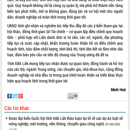
cấp xã
quả. Quy hoạch không chỉ là công cụ quản lý, mà phải trở thành nền tảng
Đắk Lắk phát động hưởng ứng Ngày
kiến tạo phát triển, mở ra không gian, động lực và cơ hội mới cho người
Quyền của người tiêu dùng Việt Nam
dân, doanh nghiệp và toàn tỉnh trong thời gian tới.
2026
UBND tỉnh ghi nhận và nghiêm túc tiếp thu đầy đủ các ý kiến tham gia tại
Đẩy mạnh cải cách hành chính, quyết
hội thảo, đồng thời giao Sở Tài chính – cơ quan lập điều chỉnh quy hoạch
tâm đạt được mục tiêu tăng trưởng
tỉnh – phối hợp với Liên danh đơn vị tư vấn, các sở, ngành, địa phương
hai con số trong năm 2026
tiếp tục rà soát, cập nhật, khẩn trương hoàn thiện hồ sơ điều chỉnh quy
Tổ chức trang trọng Lễ hội Đền thờ
hoạch tỉnh, bảo đảm chất lượng, tính khả thi, tính liên kết và tầm nhìn dài
Lương Văn Chánh năm 2026
hạn, đảm bảo yêu cầu và tiến độ chung của Trung ương đã đề ra.
Phó Bí thư Tỉnh ủy Đắk Lắk Đỗ Hữu
Tỉnh Đắk Lắk mong tiếp tục nhận được sự quan tâm, đồng hành và hỗ trợ
Huy giữ chức Bí thư Đảng ủy Ủy Ban
của các Bộ, ngành Trung ương, các chuyên gia, nhà khoa học, cộng đồng
Nhân dân tỉnh
doanh nghiệp và nhà đầu tư trong quá trình hoàn thiện và triển khai thực
Bệnh án điện tử thúc đẩy chuyển đổi
hiện quy hoạch tỉnh trong thời gian tới.
số y tế tại Đắk Lắk
Minh Huệ
Chuyển đổi số thư viện: Mở rộng
In
không gian tri thức trong thời đại số
Đánh giá, rút kinh nghiệm công tác tổ
Các tin khác
chức diễn tập trước ngày bầu cử
Đoàn đại biểu Quốc hội tỉnh Đắk Lắk thảo luận tại tổ về các dự án luật về
Chương trình “Gặp gỡ hữu nghị –
nông nghiệp, môi trường, viễn thông, chuyển giao công nghệ
(07/08/2026,
Friendship Meeting New Year 2026”
17:12)