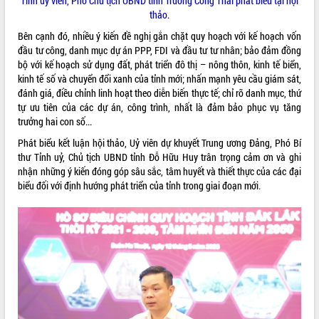
Tỉnh ủy viên, Phó Chủ tịch UBND tỉnh Trương Công Thái phát biểu tại hội
Thứ trưởng Bộ Y tế làm việc với tỉnh
thảo.
Đắk Lắk về phát triển nhân lực y tế
Bên cạnh đó, nhiều ý kiến đề nghị gắn chặt quy hoạch với kế hoạch vốn
cho trạm y tế cấp xã
đầu tư công, danh mục dự án PPP, FDI và đầu tư tư nhân; bảo đảm đồng
Du lịch Đắk Lắk nâng tầm trải nghiệm
bộ với kế hoạch sử dụng đất, phát triển đô thị – nông thôn, kinh tế biển,
du khách thông qua Hệ thống cơ sở dữ
kinh tế số và chuyển đổi xanh của tỉnh mới; nhấn mạnh yêu cầu giám sát,
liệu và Bản đồ số
đánh giá, điều chỉnh linh hoạt theo diễn biến thực tế; chỉ rõ danh mục, thứ
Tập huấn ứng dụng trí tuệ nhân tạo (AI)
tự ưu tiên của các dự án, công trình, nhất là đảm bảo phục vụ tăng
trong thương mại điện tử năm 2026
trưởng hai con số...
Đoàn đại biểu Quốc hội tỉnh Đắk Lắk
Phát biểu kết luận hội thảo, Uỷ viên dự khuyết Trung ương Đảng, Phó Bí
trao đổi thông tin trước Kỳ họp thứ
thư Tỉnh uỷ, Chủ tịch UBND tỉnh Đỗ Hữu Huy trân trọng cảm ơn và ghi
nhất, Quốc hội khóa XVI
nhận những ý kiến đóng góp sâu sắc, tâm huyết và thiết thực của các đại
Quyết liệt cải cách hành chính, khơi
biểu đối với định hướng phát triển của tỉnh trong giai đoạn mới.
thông nguồn lực phát triển
Nâng cao hiệu lực, hiệu quả HĐND
tỉnh thông qua hiện đại hóa hành chính
Xã Ea Phê gắn cải cách hành chính với
chuyển đổi số
Phó Chủ tịch Thường trực UBND tỉnh
Hồ Thị Nguyên Thảo làm việc tại Trung
tâm Phục vụ hành chính công xã Ea
Phê