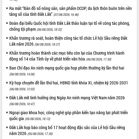
Bầu cử Quốc hội và HĐND: Cử tri Đắk
Ra mắt “Bản đồ số nông sản, sản phẩm OCOP, du lịch thôn buôn trên nền
Lắk gửi gắm niềm tin, kỳ vọng vào lá
tảng số của tỉnh Đắk Lắk”
(07/08/2026, 16:46)
phiếu
Đắk Lắk sẵn sàng các điều kiện cho
Đoàn đại biểu Quốc hội tỉnh Đắk Lắk thảo luận tại tổ về công tác phòng,
chống tội phạm
Ngày hội bầu cử đại biểu Quốc hội
(06/08/2026, 18:32)
khóa XVI và HĐND các cấp nhiệm kỳ
Khẩn trương rà soát, hoàn thiện công tác tổ chức Lễ hội Sầu riêng Đắk
2026-2031
Lắk năm 2026
(06/08/2026, 18:27)
Đảm bảo cuộc bầu cử đại biểu Quốc
Khẩn trương hoàn thành các mục tiêu còn lại của Chương trình hành
hội và đại biểu HĐND các cấp diễn ra
động số 14 của Tỉnh ủy về phát triển văn hóa
(06/08/2026, 17:30)
an toàn, hiệu quả, đúng quy định
Ban Chỉ đạo An ninh mạng quốc gia họp phiên thường kỳ lần thứ hai
Thủ tướng Chính phủ Phạm Minh Chính
(06/08/2026, 14:06)
kiểm tra, chỉ đạo hoàn thành các dự
án cao tốc và thăm khu tái định cư tại
Kỳ họp chuyên đề lần thứ hai, HĐND tỉnh khóa XI, nhiệm kỳ 2026-2031
Đắk Lắk
(06/08/2026, 12:02)
Sôi nổi Hội đua ngựa truyền thống Gò
Đắk Lắk mít tinh hưởng ứng Ngày An ninh mạng Việt Nam năm 2026
Thì Thùng mừng Xuân Bính Ngọ 2026
(06/08/2026, 10:47)
Lãnh đạo tỉnh dâng hương tưởng niệm
Ngoại giao khoa học, công nghệ góp phần kiến tạo năng lực phát triển
tại Đập Đồng Cam đầu Xuân Bính Ngọ
quốc gia
(05/08/2026, 18:13)
Ngành nông nghiệp phấn đấu tăng
Đắk Lắk họp báo công bố 17 hoạt động đặc sắc của Lễ hội Sầu riêng
trưởng đạt 5,86% trong năm 2026
năm 2026
(05/08/2026, 17:30)
UBND tỉnh Đắk Lắk triển khai công tác