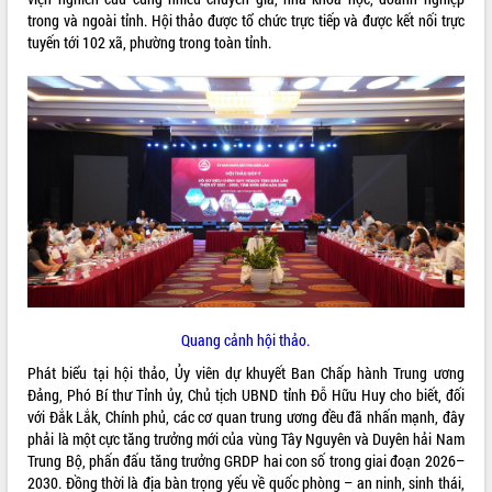
trong và ngoài tỉnh. Hội thảo được tổ chức trực tiếp và được kết nối trực
ĐIỂM TIN VĂN BẢN
tuyến tới 102 xã, phường trong toàn tỉnh.
QUY HOẠCH - KẾ HOẠCH
Quang cảnh hội thảo.
Phát biểu tại hội thảo, Ủy viên dự khuyết Ban Chấp hành Trung ương
Đảng, Phó Bí thư Tỉnh ủy, Chủ tịch UBND tỉnh Đỗ Hữu Huy cho biết, đối
với Đắk Lắk, Chính phủ, các cơ quan trung ương đều đã nhấn mạnh, đây
phải là một cực tăng trưởng mới của vùng Tây Nguyên và Duyên hải Nam
Trung Bộ, phấn đấu tăng trưởng GRDP hai con số trong giai đoạn 2026–
2030. Đồng thời là địa bàn trọng yếu về quốc phòng – an ninh, sinh thái,