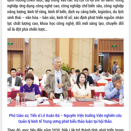
Quy hoạch và Xúc tiến đầu tư tỉnh Đắk
nghiệp ứng dụng công nghệ cao, công nghiệp chế biến sâu, công nghiệp
Lắk
năng lượng, kinh tế rừng, kinh tế biển, dịch vụ cảng biển, logistics, du lịch
Khơi thông điểm nghẽn, đẩy nhanh
sinh thái – văn hóa – bản sắc, kinh tế số; xác định phát triển nguồn nhân
giải ngân vốn khắc phục thiên tai
lực chất lượng cao, khoa học công nghệ, đổi mới sáng tạo, chuyển đổi
HĐND tỉnh thông qua điều chỉnh Quy
số là đột phá chiến lược…
hoạch tỉnh thời kỳ 2021-2030
Hội thảo góp ý hồ sơ điều chỉnh quy
hoạch tỉnh Đắk Lắk thời kỳ 2021-2030,
tầm nhìn đến năm 2050
Nâng cao hiệu quả hoạt động của các
doanh nghiệp nhà nước
Hội nghị triển khai kết nối mạng
truyền số liệu chuyên dùng phục vụ cơ
quan Đảng, Nhà nước
Lễ phát động chuỗi hoạt động chung
tay làm sạch môi trường
Xã Ea Kar bước chuyển mình trong
công tác cải cách hành chính mô hình
Phó Giáo sư, Tiến sĩ Lê Xuân Bá – Nguyên Viện trưởng Viện nghiên cứu
mới
Quản lý kinh tế Trung ương phát biểu thảo luận tại hội thảo.
UBND tỉnh họp báo định kỳ tháng 4
năm 2026
Theo đó, mục tiêu đến năm 2030, Đắk Lắk trở thành tỉnh phát triển trung