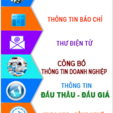
trong phòng chống tảo hôn và hôn
nhân cận huyết thống
Nông sản Tây Nguyên thu hút doanh
nghiệp nước ngoài
Đắk Lắk định vị thương hiệu du lịch
“Biển – Rừng – Cà phê” trong không
gian phát triển mới
Hội nghị chia sẻ kinh nghiệm, chuyển
giao kỹ thuật y tế, định hướng phát
triển chuyên sâu đến 2030
Chuyển đổi số mở ra không gian phát
triển trong lĩnh vực văn hóa, du lịch
Công bố quyết định của Ban Thường
vụ Tỉnh ủy về công tác cán bộ.
Thủ tướng Phạm Minh Chính: Khẩn
trương tái thiết cuộc sống người dân
sau thiên tai
Tập trung nâng cao chất lượng, tổ
chức sản xuất sầu riêng theo hướng
bền vững