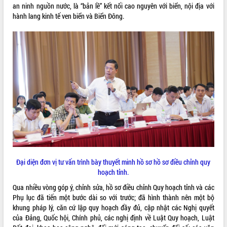
an ninh nguồn nước, là “bản lề” kết nối cao nguyên với biển, nội địa với
VIDEO
hành lang kinh tế ven biển và Biển Đông.
Khám bệnh, cấp phát thuốc miễn phí
và tặng quà người dân xã Cư Pui
Hội nghị UBND tỉnh Đắk Lắk thường kỳ
tháng 7/2026
Lễ truy tặng danh hiệu “Bà Mẹ Việt
Đại diện đơn vị tư vấn trình bày thuyết minh hồ sơ hồ sơ điều chỉnh quy
Nam Anh hùng” và trao Huân chương
hoạch tỉnh.
Lao động
Qua nhiều vòng góp ý, chỉnh sửa, hồ sơ điều chỉnh Quy hoạch tỉnh và các
ALBUM ẢNH
UBND tỉnh Đắk Lắk triển khai nhiệm
Phụ lục đã tiến một bước dài so với trước; đã hình thành nên một bộ
vụ 6 tháng cuối năm 2026
khung pháp lý, căn cứ lập quy hoạch đầy đủ, cập nhật các Nghị quyết
Kỳ họp thứ Hai, Hội đồng nhân dân
của Đảng, Quốc hội, Chính phủ, các nghị định về Luật Quy hoạch, Luật
tỉnh khóa XI quyết nghị nhiều nội dung