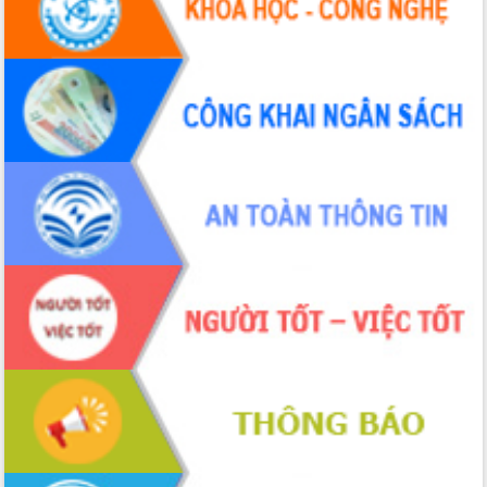
Đẩy nhanh công tác khắc phục, ổn
định đời sống Nhân dân sau bão số 13
Bí thư Tỉnh ủy Lương Nguyễn Minh
Triết dự Ngày hội đại đoàn kết tại
Buôn Đăk Tuôr, xã Cư Pui
Khởi công xây dựng Trường Phổ thông
nội trú liên cấp tiểu học và THCS xã Ia
Rvê
Phó Thủ tướng Chính phủ Mai Văn
Chính chia sẻ, động viên người dân
chịu ảnh hưởng nặng từ bão số 13
Chủ tịch UBND tỉnh kiểm tra công tác
phòng, chống bão số 13 tại các địa
bàn xung yếu
Tập trung đẩy nhanh giải ngân nguồn
vốn các chương trình mục tiêu quốc
gia
Xã Ea H'leo giữ vững và nâng cao chất
lượng các tiêu chí nông thôn mới
Công bố quyết định của Ban Thường
vụ Tỉnh ủy về công tác cán bộ