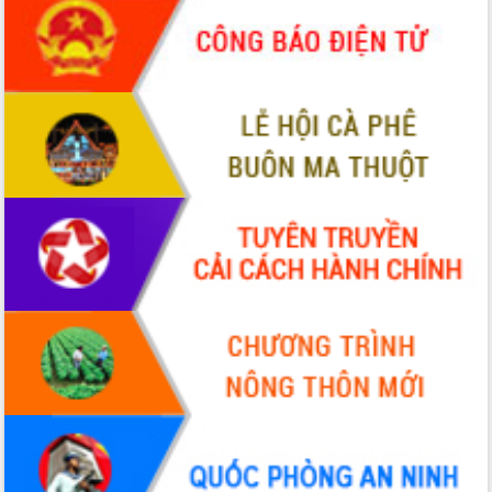
tác bầu cử tỉnh Đắk Lắk
Hội nghị Báo cáo viên Trung ương
tháng 01/2026
Phó Thủ tướng Hồ Quốc Dũng đánh giá
cao kết quả Chiến dịch Quang Trung
tại Đắk Lắk
Hội nghị Ban Chấp hành Đảng bộ tỉnh
Đắk Lắk lần thứ 2 (mở rộng)
Tập trung giải phóng mặt bằng, đẩy
nhanh tiến độ Tuyến đường bộ ven
biển
Gỡ khó, khởi công xây dựng, sửa chữa
toàn bộ nhà ở cho hộ dân đúng tiến độ
đề ra
UBND tỉnh Đắk Lắk tổng kết công tác
quốc phòng, quân sự địa phương năm
2025
Tập trung triển khai quyết liệt, đồng bộ
các giải pháp nhằm thực hiện hiệu quả
các nhiệm vụ đề ra năm 2025
Phát huy vai trò của người có uy tín