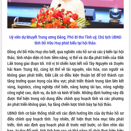
Xây dựng nền hành chính số đồng
hành cùng nông dân dân, doanh nghiệp
Giai đoạn 2026-2030, Đắk Lắk phấn
đấu có 77% xã đạt chuẩn nông thôn
mới
Uỷ viên dự khuyết Trung ương Đảng, Phó Bí thư Tỉnh uỷ, Chủ tịch UBND
Chuyển đổi số 'mở đường' cho nông
tỉnh Đỗ Hữu Huy phát biểu tại hội thảo.
nghiệp Đắk Lắk tăng trưởng bứt phá
Đồng chí Đỗ Hữu Huy cho biết, qua nghiên cứu hồ sơ và các ý kiến tại hội
Triển khai đồng bộ đo đạc, lập hồ sơ
thảo, tỉnh nhận diện rõ hơn tiềm năng, vị thế và dư địa phát triển của Đắk
địa chính, hoàn thiện cơ sở dữ liệu đất
Lắk trong giai đoạn tới. Với vị trí chiến lược kết nối Tây Nguyên và Duyên
đai
hải Nam Trung Bộ, cùng lợi thế về tài nguyên, văn hóa, con người và
Ứng dụng sinh trắc học - Bước tiến
không gian phát triển, Đắk Lắk có điều kiện thuận lợi để trở thành cực
trong hành trình chuyển đổi số tại Đắk
tăng trưởng quan trọng của khu vực; phát triển thành trung tâm liên kết
Lắk
vùng, logistics, công nghiệp chế biến, năng lượng tái tạo, nông nghiệp
Đắk Lắk nâng cao hiệu quả công tác
công nghệ cao, dịch vụ, du lịch và kinh tế biển. Những định hướng này đã
Đảng từ Sổ tay đảng viên điện tử
được thể hiện trong nội dung điều chỉnh quy hoạch tỉnh và các phương
Đắk Lắk đẩy mạnh nuôi biển công
án phát triển không gian, hạ tầng chiến lược trình bày tại hội thảo.
nghệ, hướng tới phát triển thủy sản
UBND tỉnh cơ bản thống nhất với các định hướng lớn của dự thảo hồ sơ
bền vững
điều chỉnh quy hoạch tỉnh. Tuy nhiên, để hiện thực hóa mục tiêu phát
Tập huấn nâng cao năng lực triển khai
triển, tỉnh xác định quy hoạch phải đi trước một bước, có tầm nhìn dài
chuyển đổi số cho cán bộ, công chức
hạn, tư duy đổi mới, tính tích hợp cao và khả năng tổ chức thực hiện hiệu