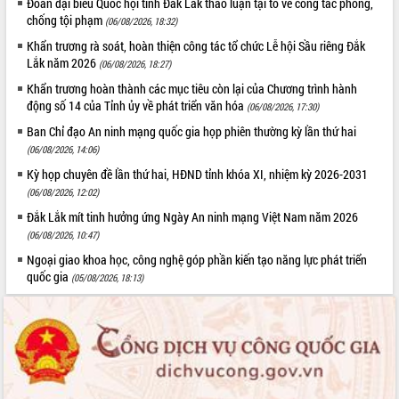
Đoàn đại biểu Quốc hội tỉnh Đắk Lắk thảo luận tại tổ về công tác phòng,
Tất cả:
66067156
chống tội phạm
(06/08/2026, 18:32)
Khẩn trương rà soát, hoàn thiện công tác tổ chức Lễ hội Sầu riêng Đắk
Lắk năm 2026
(06/08/2026, 18:27)
Khẩn trương hoàn thành các mục tiêu còn lại của Chương trình hành
động số 14 của Tỉnh ủy về phát triển văn hóa
(06/08/2026, 17:30)
Ban Chỉ đạo An ninh mạng quốc gia họp phiên thường kỳ lần thứ hai
(06/08/2026, 14:06)
Kỳ họp chuyên đề lần thứ hai, HĐND tỉnh khóa XI, nhiệm kỳ 2026-2031
(06/08/2026, 12:02)
Đắk Lắk mít tinh hưởng ứng Ngày An ninh mạng Việt Nam năm 2026
(06/08/2026, 10:47)
Ngoại giao khoa học, công nghệ góp phần kiến tạo năng lực phát triển
quốc gia
(05/08/2026, 18:13)