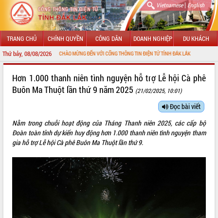
|
Vietnamese
English
TRANG CHỦ
CHÍNH QUYỀN
CÔNG DÂN
DOANH NGHIỆP
DU KHÁCH
Thứ bảy, 08/08/2026
CHÀO MỪNG ĐẾN VỚI CỔNG THÔNG TIN ĐIỆN TỬ TỈNH ĐẮK LẮK
GIỚI THIỆU
Hơn 1.000 thanh niên tình nguyện hỗ trợ Lễ hội Cà phê
Buôn Ma Thuột lần thứ 9 năm 2025
(21/02/2025, 10:01)
LÃNH ĐẠO UBND TỈNH
Đọc bài viết
TIN TỨC SỰ KIỆN
Nằm trong chuỗi hoạt động của Tháng Thanh niên 2025, các cấp bộ
SỞ, BAN, NGÀNH
Đoàn toàn tỉnh dự kiến huy động hơn 1.000 thanh niên tình nguyện tham
gia hỗ trợ Lễ hội Cà phê Buôn Ma Thuột lần thứ 9.
UBND CÁC XÃ, PHƯỜNG
THÔNG TIN CHỈ ĐẠO ĐIỀU HÀNH
HỆ THỐNG VĂN BẢN
VĂN BẢN HĐND TỈNH