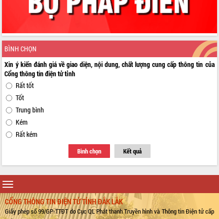
BÌNH CHỌN
Xin ý kiến đánh giá về giao diện, nội dung, chất lượng cung cấp thông tin của
Cổng thông tin điện tử tỉnh
Rất tốt
Tốt
Trung bình
Kém
Rất kém
Bình chọn
Kết quả
Toggle
navigation
CỔNG THÔNG TIN ĐIỆN TỬ TỈNH ĐẮK LẮK
Giấy phép số 99/GP-TTĐT do Cục QL Phát thanh Truyền hình và Thông tin Điện tử cấp