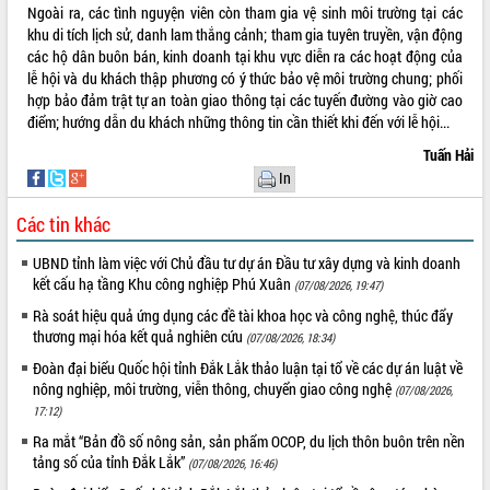
Ngoài ra, các tình nguyện viên còn tham gia vệ sinh môi trường tại các
VIDEO
khu di tích lịch sử, danh lam thắng cảnh; tham gia tuyên truyền, vận động
các hộ dân buôn bán, kinh doanh tại khu vực diễn ra các hoạt động của
Không có file video nào để phát.
lễ hội và du khách thập phương có ý thức bảo vệ môi trường chung; phối
hợp bảo đảm trật tự an toàn giao thông tại các tuyến đường vào giờ cao
ALBUM ẢNH
điểm; hướng dẫn du khách những thông tin cần thiết khi đến với lễ hội...
Tuấn Hải
In
Các tin khác
UBND tỉnh làm việc với Chủ đầu tư dự án Đầu tư xây dựng và kinh doanh
kết cấu hạ tầng Khu công nghiệp Phú Xuân
(07/08/2026, 19:47)
Rà soát hiệu quả ứng dụng các đề tài khoa học và công nghệ, thúc đẩy
LIÊN KẾT WEB
thương mại hóa kết quả nghiên cứu
(07/08/2026, 18:34)
Đoàn đại biểu Quốc hội tỉnh Đắk Lắk thảo luận tại tổ về các dự án luật về
nông nghiệp, môi trường, viễn thông, chuyển giao công nghệ
(07/08/2026,
17:12)
THỐNG KÊ TRUY CẬP
Ra mắt “Bản đồ số nông sản, sản phẩm OCOP, du lịch thôn buôn trên nền
tảng số của tỉnh Đắk Lắk”
(07/08/2026, 16:46)
Hôm nay:
21833