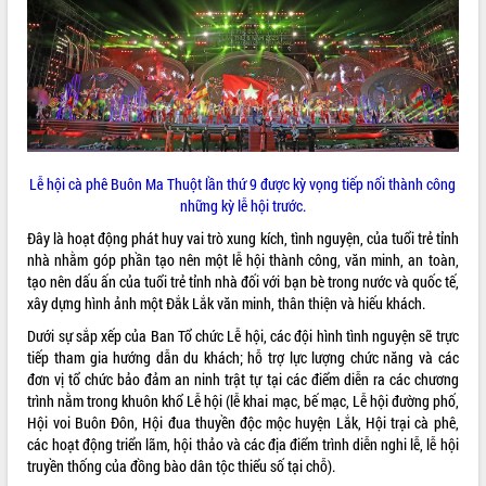
ĐIỂM TIN VĂN BẢN
QUY HOẠCH - KẾ HOẠCH
Lễ hội cà phê Buôn Ma Thuột lần thứ 9 được kỳ vọng tiếp nối thành công
những kỳ lễ hội trước.
Đây là hoạt động phát huy vai trò xung kích, tình nguyện, của tuổi trẻ tỉnh
nhà nhằm góp phần tạo nên một lễ hội thành công, văn minh, an toàn,
tạo nên dấu ấn của tuổi trẻ tỉnh nhà đối với bạn bè trong nước và quốc tế,
xây dựng hình ảnh một Đắk Lắk văn minh, thân thiện và hiếu khách.
Dưới sự sắp xếp của Ban Tổ chức Lễ hội, các đội hình tình nguyện sẽ trực
tiếp tham gia hướng dẫn du khách; hỗ trợ lực lượng chức năng và các
đơn vị tổ chức bảo đảm an ninh trật tự tại các điểm diễn ra các chương
trình nằm trong khuôn khổ Lễ hội (lễ khai mạc, bế mạc, Lễ hội đường phố,
Hội voi Buôn Đôn, Hội đua thuyền độc mộc huyện Lắk, Hội trại cà phê,
các hoạt động triển lãm, hội thảo và các địa điểm trình diễn nghi lễ, lễ hội
truyền thống của đồng bào dân tộc thiểu số tại chỗ).