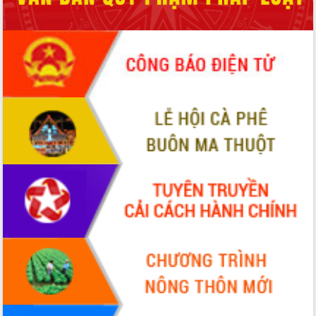
Hội thảo khoa học “Giải pháp thúc đẩy
phát triển nền kinh tế xanh tại tỉnh
Đắk Lắk”
Tăng cường giám sát, đôn đốc thực
hiện nhiệm vụ quản lý tài sản công
hàng tuần
Tháo gỡ những vướng mắc, đẩy mạnh
công tác cải cách thủ tục hành chính
tại Trung tâm Phục vụ hành chính
công tỉnh
Đắk Lắk: Tôn vinh 46 giải pháp tại Hội
thi Sáng tạo Kỹ thuật 2024 - 2025
Đắk Lắk rà soát, điều chỉnh Đề án 190
về phát triển nuôi trồng thủy sản
Phó Chủ tịch UBND tỉnh Đắk Lắk
Trương Công Thái kiểm tra thực địa
Dự án cao tốc Khánh Hòa - Buôn Ma
Thuột
Định vị cà phê Việt Nam như một “di
sản sống” trong dòng chảy toàn cầu