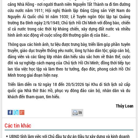
cảng Nhà Rồng - nơi người thanh niên Nguyễn Tất Thành ra đi tìm đường
quan trọng
cứu nước năm 1911; Hội nghị thành lập Đảng Cộng sản Việt Nam do
Bí thư Tỉnh ủy Lương Nguyễn Minh
Nguyễn Ái Quốc chủ trì năm 1930; Lễ Tuyên ngôn Độc lập tại Quảng
Triết thăm, tặng quà người có công với
trường Ba Đình ngày 2/9/1945; Chủ tịch Hồ Chí Minh với đồng bào, chiến
cách mạng
sĩ cả nước trong các thời kỳ kháng chiến, xây dựng đất nước và nhiều
Rà soát, hoàn thiện hệ thống thiết chế
hình ảnh xúc động về cuộc sống đời thường giản dị của Bác…
văn hóa, thể thao đáp ứng yêu cầu
LIÊN KẾT WEB
Thông qua các hình ảnh, tư liệu được trưng bày, triển lãm góp phần tuyên
phát triển mới
truyền, giáo dục truyền thống yêu nước, lòng tự hào dân tộc; giúp cán bộ,
Thường trực HĐND tỉnh Đắk Lắk gặp
đảng viên và các tầng lớp nhân dân hiểu sâu sắc hơn về thân thế, cuộc
mặt Đoàn chuyên gia y tế TP. Hồ Chí
đời và sự nghiệp cách mạng của Chủ tịch Hồ Chí Minh; đồng thời tiếp tục
Minh
lan tỏa việc học tập và làm theo tư tưởng, đạo đức, phong cách Hồ Chí
THỐNG KÊ TRUY CẬP
Lễ truy điệu và an táng hài cốt liệt sĩ
Minh trong giai đoạn hiện nay.
tại Nghĩa trang Liệt sĩ xã Sơn Hòa
Hôm nay:
30718
Triển lãm diễn ra từ ngày 18 đến 20/5/2026 tại Khu di tích lịch sử cấp
Bàn giải pháp tháo gỡ khó khăn trong
Tất cả:
66076041
quốc gia Nhà thờ Bác Hồ, phục vụ đông đảo cán bộ, nhân dân và du
xuất khẩu sầu riêng và triển khai quy
khách đến tham quan, tìm hiểu.
định EUDR
Thủy Loan
Thứ trưởng Bộ Nông nghiệp và Môi
In
trường Nguyễn Hoàng Hiệp khảo sát
vùng trồng và doanh nghiệp đóng gói
Các tin khác
sầu riêng tại Đắk Lắk
Trình diễn nghệ thuật chế biến các
UBND tỉnh làm việc với Chủ đầu tư dự án Đầu tư xây dựng và kinh doanh