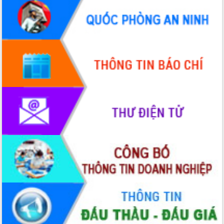
Xây dựng nông thôn mới: Nâng cao đời
sống người dân từ những mô hình thiết
thực
Quyết liệt tháo gỡ vướng mắc, đẩy
nhanh tiến độ các dự án trọng điểm
trong Khu kinh tế Nam Phú Yên
Hòn Yến phát triển du lịch gắn với bảo
tồn biển
Lấy ý kiến điều chỉnh Quy hoạch tỉnh
Đắk Lắk thời kỳ 2021-2030, tầm nhìn
đến năm 2050
Phát động chiến dịch 30 ngày đêm
giải phóng mặt bằng Tuyến đường bộ
ven biển
Đắk Lắk nỗ lực thúc đẩy tăng trưởng
kinh tế từ 10% trở lên trong Quý
II/2026
Đắk Lắk ký kết thỏa thuận hợp tác về
chuyển đổi số giai đoạn 2026 – 2030
với Tập đoàn Bưu chính Viễn thông
Việt Nam