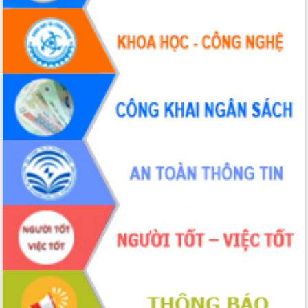
Thứ trưởng Bộ Y tế làm việc với tỉnh
Đắk Lắk về phát triển nhân lực y tế
cho trạm y tế cấp xã
Du lịch Đắk Lắk nâng tầm trải nghiệm
du khách thông qua Hệ thống cơ sở dữ
liệu và Bản đồ số
Tập huấn ứng dụng trí tuệ nhân tạo (AI)
trong thương mại điện tử năm 2026
Đoàn đại biểu Quốc hội tỉnh Đắk Lắk
trao đổi thông tin trước Kỳ họp thứ
nhất, Quốc hội khóa XVI
Quyết liệt cải cách hành chính, khơi
thông nguồn lực phát triển
Nâng cao hiệu lực, hiệu quả HĐND
tỉnh thông qua hiện đại hóa hành chính
Xã Ea Phê gắn cải cách hành chính với
chuyển đổi số
Phó Chủ tịch Thường trực UBND tỉnh
Hồ Thị Nguyên Thảo làm việc tại Trung
tâm Phục vụ hành chính công xã Ea
Phê