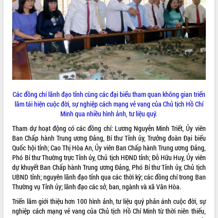
ĐIỂM TIN VĂN BẢN
QUY HOẠCH - KẾ HOẠCH
Các đồng chí lãnh đạo tỉnh cùng các đại biểu tham quan không gian triển
lãm tái hiện cuộc đời, sự nghiệp cách mạng vẻ vang của Chủ tịch Hồ Chí
Minh qua nhiều hình ảnh, tư liệu quý.
Tham dự hoạt động có các đồng chí: Lương Nguyễn Minh Triết, Ủy viên
Ban Chấp hành Trung ương Đảng, Bí thư Tỉnh ủy, Trưởng đoàn Đại biểu
Quốc hội tỉnh; Cao Thị Hòa An, Ủy viên Ban Chấp hành Trung ương Đảng,
Phó Bí thư Thường trực Tỉnh ủy, Chủ tịch HĐND tỉnh; Đỗ Hữu Huy, Ủy viên
dự khuyết Ban Chấp hành Trung ương Đảng, Phó Bí thư Tỉnh ủy, Chủ tịch
UBND tỉnh; nguyên lãnh đạo tỉnh qua các thời kỳ; các đồng chí trong Ban
Thường vụ Tỉnh ủy; lãnh đạo các sở, ban, ngành và xã Vân Hòa.
Triển lãm giới thiệu hơn 100 hình ảnh, tư liệu quý phản ánh cuộc đời, sự
nghiệp cách mạng vẻ vang của Chủ tịch Hồ Chí Minh từ thời niên thiếu,