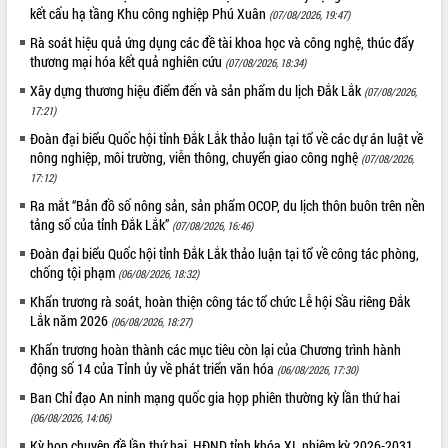
món ăn từ sầu riêng
kết cấu hạ tầng Khu công nghiệp Phú Xuân
(07/08/2026, 19:47)
Đắk Lắk công bố Quy hoạch và xúc
Rà soát hiệu quả ứng dụng các đề tài khoa học và công nghệ, thúc đẩy
tiến đầu tư tỉnh
thương mại hóa kết quả nghiên cứu
(07/08/2026, 18:34)
Ngành cá ngừ Đắk Lắk chủ động thích
Xây dựng thương hiệu điểm đến và sản phẩm du lịch Đắk Lắk
(07/08/2026,
ứng để giữ vững thị trường xuất khẩu
17:21)
Diễn đàn Kinh tế tư nhân Việt Nam đột
Đoàn đại biểu Quốc hội tỉnh Đắk Lắk thảo luận tại tổ về các dự án luật về
phá cơ chế - Hợp tác công tư
nông nghiệp, môi trường, viễn thông, chuyển giao công nghệ
(07/08/2026,
Đề án 06 tạo bước ngoặt đột phá trong
17:12)
cải cách hành chính tỉnh Đắk Lắk
Ra mắt “Bản đồ số nông sản, sản phẩm OCOP, du lịch thôn buôn trên nền
Kết nối tour, đẩy mạnh chuyển đổi số
tảng số của tỉnh Đắk Lắk”
(07/08/2026, 16:46)
để phát triển du lịch Đắk Lắk
Đoàn đại biểu Quốc hội tỉnh Đắk Lắk thảo luận tại tổ về công tác phòng,
Khởi động Dự án Đầu tư xây dựng hạ
chống tội phạm
tầng kỹ thuật Cụm công nghiệp Tân
(06/08/2026, 18:32)
Tiến
Khẩn trương rà soát, hoàn thiện công tác tổ chức Lễ hội Sầu riêng Đắk
Gặp mặt các cơ quan báo chí nhân Kỷ
Lắk năm 2026
(06/08/2026, 18:27)
niệm 101 năm Ngày Báo chí Cách
Khẩn trương hoàn thành các mục tiêu còn lại của Chương trình hành
mạng Việt Nam
động số 14 của Tỉnh ủy về phát triển văn hóa
(06/08/2026, 17:30)
Đắk Lắk sơ kết 4 năm triển khai thực
Ban Chỉ đạo An ninh mạng quốc gia họp phiên thường kỳ lần thứ hai
hiện Đề án 06 của Chính phủ
(06/08/2026, 14:06)
Họp báo thông tin về Hội nghị Công bố
Kỳ họp chuyên đề lần thứ hai, HĐND tỉnh khóa XI, nhiệm kỳ 2026-2031