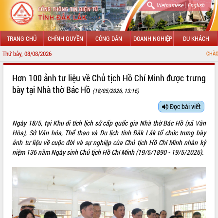
|
Vietnamese
English
TRANG CHỦ
CHÍNH QUYỀN
CÔNG DÂN
DOANH NGHIỆP
DU KHÁCH
Thứ bảy, 08/08/2026
CHÀO MỪNG ĐẾN V
GIỚI THIỆU
Hơn 100 ảnh tư liệu về Chủ tịch Hồ Chí Minh được trưng
bày tại Nhà thờ Bác Hồ
(18/05/2026, 13:16)
LÃNH ĐẠO UBND TỈNH
Đọc bài viết
TIN TỨC SỰ KIỆN
Ngày 18/5, tại Khu di tích lịch sử cấp quốc gia Nhà thờ Bác Hồ (xã Vân
SỞ, BAN, NGÀNH
Hòa), Sở Văn hóa, Thể thao và Du lịch tỉnh Đắk Lắk tổ chức trưng bày
ảnh tư liệu về cuộc đời và sự nghiệp của Chủ tịch Hồ Chí Minh nhân kỷ
UBND CÁC XÃ, PHƯỜNG
niệm 136 năm Ngày sinh Chủ tịch Hồ Chí Minh (19/5/1890 - 19/5/2026).
THÔNG TIN CHỈ ĐẠO ĐIỀU HÀNH
HỆ THỐNG VĂN BẢN
VĂN BẢN HĐND TỈNH