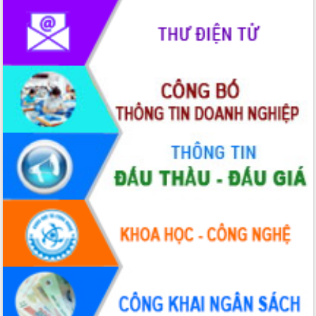
thông nguồn lực phát triển
Nâng cao hiệu lực, hiệu quả HĐND
tỉnh thông qua hiện đại hóa hành chính
Xã Ea Phê gắn cải cách hành chính với
chuyển đổi số
Phó Chủ tịch Thường trực UBND tỉnh
Hồ Thị Nguyên Thảo làm việc tại Trung
tâm Phục vụ hành chính công xã Ea
Phê
Xây dựng nền hành chính số đồng
hành cùng nông dân dân, doanh nghiệp
Giai đoạn 2026-2030, Đắk Lắk phấn
đấu có 77% xã đạt chuẩn nông thôn
mới
Chuyển đổi số 'mở đường' cho nông
nghiệp Đắk Lắk tăng trưởng bứt phá
Triển khai đồng bộ đo đạc, lập hồ sơ
địa chính, hoàn thiện cơ sở dữ liệu đất
đai
Ứng dụng sinh trắc học - Bước tiến
trong hành trình chuyển đổi số tại Đắk