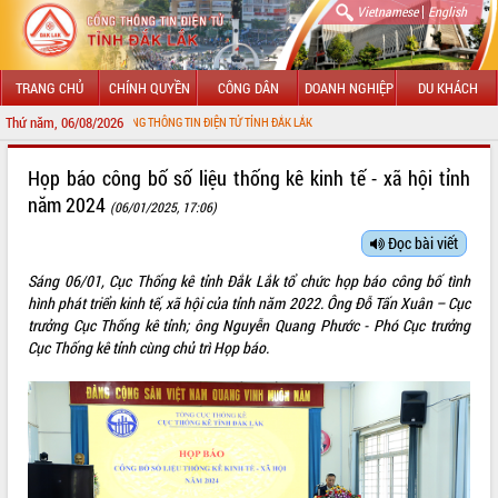
|
Vietnamese
English
TRANG CHỦ
CHÍNH QUYỀN
CÔNG DÂN
DOANH NGHIỆP
DU KHÁCH
Thứ năm, 06/08/2026
G ĐẾN VỚI CỔNG THÔNG TIN ĐIỆN TỬ TỈNH ĐẮK LẮK
GIỚI THIỆU
Họp báo công bố số liệu thống kê kinh tế - xã hội tỉnh
năm 2024
(06/01/2025, 17:06)
LÃNH ĐẠO UBND TỈNH
Đọc bài viết
TIN TỨC SỰ KIỆN
Sáng 06/01, Cục Thống kê tỉnh Đắk Lắk tổ chức họp báo công bố tình
SỞ, BAN, NGÀNH
hình phát triển kinh tế, xã hội của tỉnh năm 2022. Ông Đỗ Tấn Xuân – Cục
trưởng Cục Thống kê tỉnh; ông Nguyễn Quang Phước - Phó Cục trưởng
UBND CÁC XÃ, PHƯỜNG
Cục Thống kê tỉnh cùng chủ trì Họp báo.
THÔNG TIN CHỈ ĐẠO ĐIỀU HÀNH
HỆ THỐNG VĂN BẢN
VĂN BẢN HĐND TỈNH