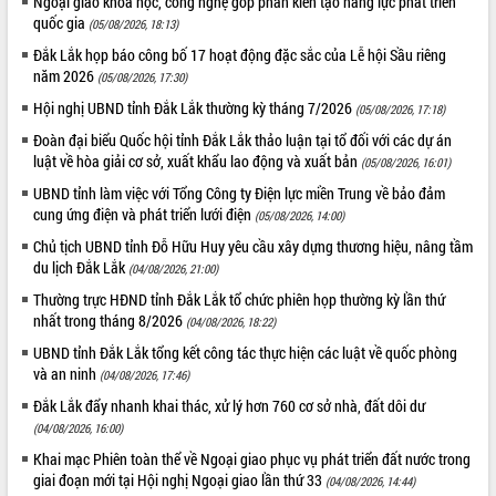
Ngoại giao khoa học, công nghệ góp phần kiến tạo năng lực phát triển
truyền số liệu chuyên dùng phục vụ cơ
quốc gia
quan Đảng, Nhà nước
(05/08/2026, 18:13)
Lễ phát động chuỗi hoạt động chung
Đắk Lắk họp báo công bố 17 hoạt động đặc sắc của Lễ hội Sầu riêng
tay làm sạch môi trường
năm 2026
(05/08/2026, 17:30)
Xã Ea Kar bước chuyển mình trong
Hội nghị UBND tỉnh Đắk Lắk thường kỳ tháng 7/2026
(05/08/2026, 17:18)
công tác cải cách hành chính mô hình
Đoàn đại biểu Quốc hội tỉnh Đắk Lắk thảo luận tại tổ đối với các dự án
mới
luật về hòa giải cơ sở, xuất khẩu lao động và xuất bản
(05/08/2026, 16:01)
UBND tỉnh họp báo định kỳ tháng 4
UBND tỉnh làm việc với Tổng Công ty Điện lực miền Trung về bảo đảm
năm 2026
cung ứng điện và phát triển lưới điện
(05/08/2026, 14:00)
Hội thảo khoa học “Giải pháp thúc đẩy
phát triển nền kinh tế xanh tại tỉnh
Chủ tịch UBND tỉnh Đỗ Hữu Huy yêu cầu xây dựng thương hiệu, nâng tầm
du lịch Đắk Lắk
Đắk Lắk”
(04/08/2026, 21:00)
Tăng cường giám sát, đôn đốc thực
Thường trực HĐND tỉnh Đắk Lắk tổ chức phiên họp thường kỳ lần thứ
hiện nhiệm vụ quản lý tài sản công
nhất trong tháng 8/2026
(04/08/2026, 18:22)
hàng tuần
UBND tỉnh Đắk Lắk tổng kết công tác thực hiện các luật về quốc phòng
Tháo gỡ những vướng mắc, đẩy mạnh
và an ninh
(04/08/2026, 17:46)
công tác cải cách thủ tục hành chính
Đắk Lắk đẩy nhanh khai thác, xử lý hơn 760 cơ sở nhà, đất dôi dư
tại Trung tâm Phục vụ hành chính
(04/08/2026, 16:00)
công tỉnh
Khai mạc Phiên toàn thể về Ngoại giao phục vụ phát triển đất nước trong
Đắk Lắk: Tôn vinh 46 giải pháp tại Hội
giai đoạn mới tại Hội nghị Ngoại giao lần thứ 33
(04/08/2026, 14:44)
thi Sáng tạo Kỹ thuật 2024 - 2025