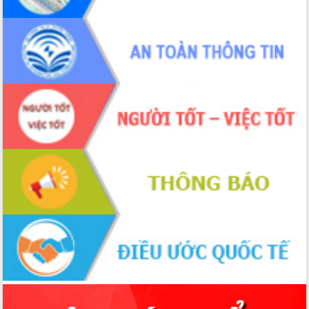
Lắk
Đắk Lắk nâng cao hiệu quả công tác
Đảng từ Sổ tay đảng viên điện tử
Đắk Lắk đẩy mạnh nuôi biển công
nghệ, hướng tới phát triển thủy sản
bền vững
Tập huấn nâng cao năng lực triển khai
chuyển đổi số cho cán bộ, công chức
cấp xã
Đắk Lắk phát động hưởng ứng Ngày
Quyền của người tiêu dùng Việt Nam
2026
Đẩy mạnh cải cách hành chính, quyết
tâm đạt được mục tiêu tăng trưởng
hai con số trong năm 2026
Tổ chức trang trọng Lễ hội Đền thờ
Lương Văn Chánh năm 2026
Phó Bí thư Tỉnh ủy Đắk Lắk Đỗ Hữu
Huy giữ chức Bí thư Đảng ủy Ủy Ban
Nhân dân tỉnh