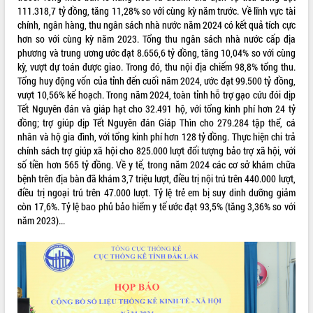
111.318,7 tỷ đồng, tăng 11,28% so với cùng kỳ năm trước. Về lĩnh vực tài
Bàn giải pháp tháo gỡ khó khăn trong
chính, ngân hàng, thu ngân sách nhà nước năm 2024 có kết quả tích cực
xuất khẩu sầu riêng và triển khai quy
hơn so với cùng kỳ năm 2023. Tổng thu ngân sách nhà nước cấp địa
định EUDR
phương và trung ương ước đạt 8.656,6 tỷ đồng, tăng 10,04% so với cùng
Thứ trưởng Bộ Nông nghiệp và Môi
kỳ, vượt dự toán được giao. Trong đó, thu nội địa chiếm 98,8% tổng thu.
trường Nguyễn Hoàng Hiệp khảo sát
Tổng huy động vốn của tỉnh đến cuối năm 2024, ước đạt 99.500 tỷ đồng,
vùng trồng và doanh nghiệp đóng gói
LIÊN KẾT WEB
vượt 10,56% kế hoạch. Trong năm 2024, toàn tỉnh hỗ trợ gạo cứu đói dịp
sầu riêng tại Đắk Lắk
Tết Nguyên đán và giáp hạt cho 32.491 hộ, với tổng kinh phí hơn 24 tỷ
Trình diễn nghệ thuật chế biến các
đồng; trợ giúp dịp Tết Nguyên đán Giáp Thìn cho 279.284 tập thể, cá
món ăn từ sầu riêng
nhân và hộ gia đình, với tổng kinh phí hơn 128 tỷ đồng. Thực hiện chi trả
Đắk Lắk công bố Quy hoạch và xúc
chính sách trợ giúp xã hội cho 825.000 lượt đối tượng bảo trợ xã hội, với
THỐNG KÊ TRUY CẬP
tiến đầu tư tỉnh
số tiền hơn 565 tỷ đồng. Về y tế, trong năm 2024 các cơ sở khám chữa
bệnh trên địa bàn đã khám 3,7 triệu lượt, điều trị nội trú trên 440.000 lượt,
Ngành cá ngừ Đắk Lắk chủ động thích
Hôm nay:
18367
điều trị ngoại trú trên 47.000 lượt. Tỷ lệ trẻ em bị suy dinh dưỡng giảm
ứng để giữ vững thị trường xuất khẩu
Tất cả:
65994509
còn 17,6%. Tỷ lệ bao phủ bảo hiểm y tế ước đạt 93,5% (tăng 3,36% so với
Diễn đàn Kinh tế tư nhân Việt Nam đột
năm 2023)...
phá cơ chế - Hợp tác công tư
Đề án 06 tạo bước ngoặt đột phá trong
cải cách hành chính tỉnh Đắk Lắk
Kết nối tour, đẩy mạnh chuyển đổi số
để phát triển du lịch Đắk Lắk
Khởi động Dự án Đầu tư xây dựng hạ