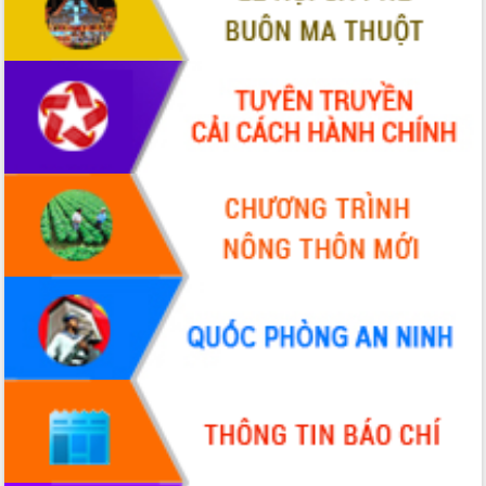
giải phóng mặt bằng Tuyến đường bộ
ven biển
Đắk Lắk nỗ lực thúc đẩy tăng trưởng
kinh tế từ 10% trở lên trong Quý
II/2026
Đắk Lắk ký kết thỏa thuận hợp tác về
chuyển đổi số giai đoạn 2026 – 2030
với Tập đoàn Bưu chính Viễn thông
Việt Nam
Thứ trưởng Bộ Y tế làm việc với tỉnh
Đắk Lắk về phát triển nhân lực y tế
cho trạm y tế cấp xã
Du lịch Đắk Lắk nâng tầm trải nghiệm
du khách thông qua Hệ thống cơ sở dữ
liệu và Bản đồ số
Tập huấn ứng dụng trí tuệ nhân tạo (AI)
trong thương mại điện tử năm 2026
Đoàn đại biểu Quốc hội tỉnh Đắk Lắk
trao đổi thông tin trước Kỳ họp thứ
nhất, Quốc hội khóa XVI
Quyết liệt cải cách hành chính, khơi