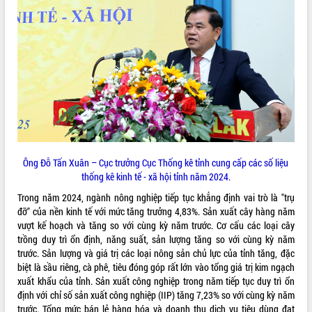
VIDEO
Bí thư Tỉnh ủy Lương Nguyễn Minh
Ông Đỗ Tấn Xuân – Cục trưởng Cục Thống kê tỉnh cung cấp các số liệu
Triết thăm, tặng quà người có công với
thống kê kinh tế - xã hội tỉnh năm 2024.
cách mạng
Trong năm 2024, ngành nông nghiệp tiếp tục khẳng định vai trò là "trụ
Rà soát, hoàn thiện hệ thống thiết chế
đỡ" của nền kinh tế với mức tăng trưởng 4,83%. Sản xuất cây hàng năm
văn hóa, thể thao đáp ứng yêu cầu
vượt kế hoạch và tăng so với cùng kỳ năm trước. Cơ cấu các loại cây
phát triển mới
trồng duy trì ổn định, năng suất, sản lượng tăng so với cùng kỳ năm
Thường trực HĐND tỉnh Đắk Lắk gặp
trước. Sản lượng và giá trị các loại nông sản chủ lực của tỉnh tăng, đặc
mặt Đoàn chuyên gia y tế TP. Hồ Chí
ALBUM ẢNH
biệt là sầu riêng, cà phê, tiêu đóng góp rất lớn vào tổng giá trị kim ngạch
Minh
xuất khẩu của tỉnh. Sản xuất công nghiệp trong năm tiếp tục duy trì ổn
Lễ truy điệu và an táng hài cốt liệt sĩ
định với chỉ số sản xuất công nghiệp (IIP) tăng 7,23% so với cùng kỳ năm
tại Nghĩa trang Liệt sĩ xã Sơn Hòa
trước. Tổng mức bán lẻ hàng hóa và doanh thu dịch vụ tiêu dùng đạt