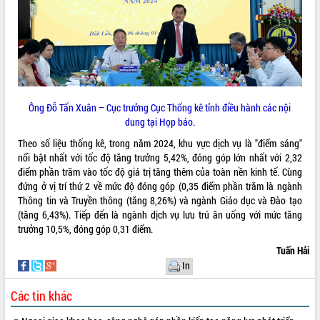
tầng kỹ thuật Cụm công nghiệp Tân
Tiến
Gặp mặt các cơ quan báo chí nhân Kỷ
niệm 101 năm Ngày Báo chí Cách
mạng Việt Nam
Đắk Lắk sơ kết 4 năm triển khai thực
hiện Đề án 06 của Chính phủ
Ông Đỗ Tấn Xuân – Cục trưởng Cục Thống kê tỉnh điều hành các nội
Họp báo thông tin về Hội nghị Công bố
dung tại Họp báo.
Quy hoạch và Xúc tiến đầu tư tỉnh Đắk
Theo số liệu thống kê, trong năm 2024, khu vực dịch vụ là "điểm sáng"
Lắk
nổi bật nhất với tốc độ tăng trưởng 5,42%, đóng góp lớn nhất với 2,32
Khơi thông điểm nghẽn, đẩy nhanh
điểm phần trăm vào tốc độ giá trị tăng thêm của toàn nền kinh tế. Cùng
giải ngân vốn khắc phục thiên tai
đứng ở vị trí thứ 2 về mức độ đóng góp (0,35 điểm phần trăm là ngành
HĐND tỉnh thông qua điều chỉnh Quy
Thông tin và Truyền thông (tăng 8,26%) và ngành Giáo dục và Đào tạo
hoạch tỉnh thời kỳ 2021-2030
(tăng 6,43%). Tiếp đến là ngành dịch vụ lưu trú ăn uống với mức tăng
Hội thảo góp ý hồ sơ điều chỉnh quy
trưởng 10,5%, đóng góp 0,31 điểm.
hoạch tỉnh Đắk Lắk thời kỳ 2021-2030,
Tuấn Hải
tầm nhìn đến năm 2050
In
Nâng cao hiệu quả hoạt động của các
doanh nghiệp nhà nước
Các tin khác
Hội nghị triển khai kết nối mạng