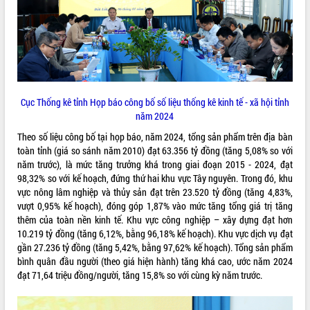
ĐIỂM TIN VĂN BẢN
QUY HOẠCH - KẾ HOẠCH
Cục Thống kê tỉnh Họp báo công bố số liệu thống kê kinh tế - xã hội tỉnh
năm 2024
Theo số liệu công bố tại họp báo, năm 2024, tổng sản phẩm trên địa bàn
toàn tỉnh (giá so sánh năm 2010) đạt 63.356 tỷ đồng (tăng 5,08% so với
năm trước), là mức tăng trưởng khá trong giai đoạn 2015 - 2024, đạt
98,32% so với kế hoạch, đứng thứ hai khu vực Tây nguyên. Trong đó, khu
vực nông lâm nghiệp và thủy sản đạt trên 23.520 tỷ đồng (tăng 4,83%,
vượt 0,95% kế hoạch), đóng góp 1,87% vào mức tăng tổng giá trị tăng
thêm của toàn nền kinh tế. Khu vực công nghiệp – xây dựng đạt hơn
10.219 tỷ đồng (tăng 6,12%, bằng 96,18% kế hoạch). Khu vực dịch vụ đạt
gần 27.236 tỷ đồng (tăng 5,42%, bằng 97,62% kế hoạch). Tổng sản phẩm
bình quân đầu người (theo giá hiện hành) tăng khá cao, ước năm 2024
đạt 71,64 triệu đồng/người, tăng 15,8% so với cùng kỳ năm trước.