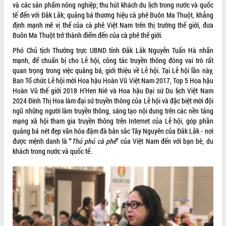
và các sản phẩm nông nghiệp; thu hút khách du lịch trong nước và quốc
tế đến với Đắk Lắk; quảng bá thương hiệu cà phê Buôn Ma Thuột, khẳng
định mạnh mẽ vị thế của cà phê Việt Nam trên thị trường thế giới, đưa
Buôn Ma Thuột trở thành điểm đến của cà phê thế giới.
Phó Chủ tịch Thường trực UBND tỉnh Đắk Lắk Nguyễn Tuấn Hà nhấn
mạnh, để chuẩn bị cho Lễ hội, công tác truyền thông đóng vai trò rất
quan trọng trong việc quảng bá, giới thiệu về Lễ hội. Tại Lễ hội lần này,
Ban Tổ chức Lễ hội mời Hoa hậu Hoàn Vũ Việt Nam 2017, Top 5 Hoa hậu
Hoàn Vũ thế giới 2018 H’Hen Niê và Hoa hậu Đại sứ Du lịch Việt Nam
2024 Đinh Thị Hoa làm đại sứ truyền thông của Lễ hội và đặc biệt mời đội
ngũ những người làm truyền thông, sáng tạo nội dung trên các nền tảng
mạng xã hội tham gia truyền thông trên Internet của Lễ hội, góp phần
quảng bá nét đẹp văn hóa đậm đà bản sắc Tây Nguyên của Đắk Lắk - nơi
được mệnh danh là
“
Thủ phủ cà phê
”
của Việt Nam đến với bạn bè, du
khách trong nước và quốc tế.