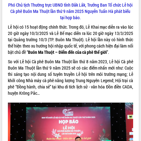
Tất cả:
66022917
Phó Chủ tịch Thường trực UBND tỉnh Đắk Lắk, Trưởng Ban Tổ chức Lễ hội
Cà phê Buôn Ma Thuột lần thứ 9 năm 2025 Nguyễn Tuấn Hà phát biểu
tại họp báo.
Lễ hội có 15 hoạt động chính thức. Trong đó, Lễ Khai mạc diễn ra vào lúc
20 giờ ngày 10/3/2025 và Lễ Bế mạc diễn ra lúc 20 giờ ngày 13/3/2025
tại Quảng trường 10/3 (TP. Buôn Ma Thuột). Lễ hội lần này có hình thức
thể hiện theo xu hướng hội nhập quốc tế, với phong cách hiện đại làm nổi
bật chủ đề “
Buôn Ma Thuột – Điểm đến của cà phê thế giới
”.
So với Lễ hội Cà phê Buôn Ma Thuột lần thứ 8 năm 2023, Lễ hội Cà phê
Buôn Ma Thuột lần thứ 9 năm 2025 sẽ có các điểm nhấn mới như: Cuộc
thi sáng tạo nội dung số tuyên truyền Lễ hội trên môi trường mạng; Lễ
khởi công Nhà máy cà phê năng lượng Trung Nguyên Legend; Hội trại cà
phê “Đồng hành, chia sẻ” tại khu di tích lịch sử - văn hóa Đồn điền CADA,
huyện Krông Pắc…