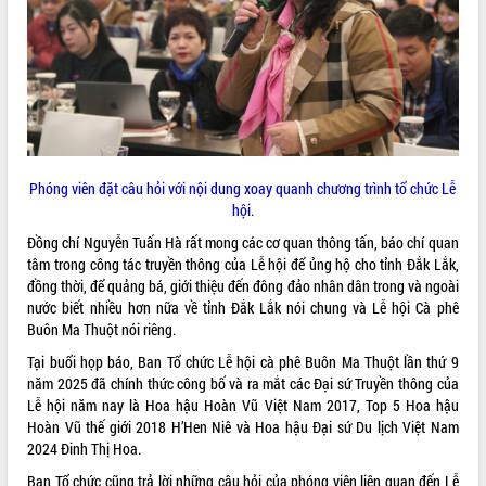
Phóng viên đặt câu hỏi với nội dung xoay quanh chương trình tổ chức Lễ
hội.
Đồng chí Nguyễn Tuấn Hà rất mong các cơ quan thông tấn, báo chí quan
tâm trong công tác truyền thông của Lễ hội để ủng hộ cho tỉnh Đắk Lắk,
đồng thời, để quảng bá, giới thiệu đến đông đảo nhân dân trong và ngoài
nước biết nhiều hơn nữa về tỉnh Đắk Lắk nói chung và Lễ hội Cà phê
Buôn Ma Thuột nói riêng.
Tại buổi họp báo, Ban Tổ chức Lễ hội cà phê Buôn Ma Thuột lần thứ 9
năm 2025 đã chính thức công bố​ và ra mắt các Đại sứ Truyền thông của
Lễ hội năm nay là Hoa hậu Hoàn Vũ Việt Nam 2017, Top 5 Hoa hậu
Hoàn Vũ thế giới 2018 H’Hen Niê và Hoa hậu Đại sứ Du lịch Việt Nam
2024 Đinh Thị Hoa.
Ban Tổ chức cũng trả lời những câu hỏi của phóng viên liên quan đến Lễ