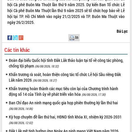
hội Cà phê Buôn Ma Thuột lần thứ 9 năm 2025. Dự kiến Ban Tổ chức Lễ
hội Cà phê Buôn Ma Thuột lần thứ 9 năm 2025 sẽ tổ chức họp báo về Lễ
hội tại TP. Hồ Chí Minh vào ngày 21/2/2025 và TP. Buôn Ma Thuột vào
ngày 26/2/2025.
Bá Lục
In
Các tin khác
Đoàn đại biểu Quốc hội tỉnh Đắk Lắk thảo luận tại tổ về công tác phòng,
chống tội phạm
(06/08/2026, 18:32)
Khẩn trương rà soát, hoàn thiện công tác tổ chức Lễ hội Sầu riêng Đắk
Lắk năm 2026
(06/08/2026, 18:27)
Khẩn trương hoàn thành các mục tiêu còn lại của Chương trình hành
động số 14 của Tỉnh ủy về phát triển văn hóa
(06/08/2026, 17:30)
Ban Chỉ đạo An ninh mạng quốc gia họp phiên thường kỳ lần thứ hai
(06/08/2026, 14:06)
Kỳ họp chuyên đề lần thứ hai, HĐND tỉnh khóa XI, nhiệm kỳ 2026-2031
(06/08/2026, 12:02)
Đắk Lắk mít tinh hưởng ứng Ngày An ninh mạng Việt Nam năm 2026