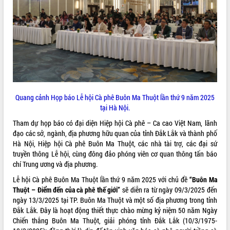
ĐIỂM TIN VĂN BẢN
QUY HOẠCH - KẾ HOẠCH
Quang cảnh Họp báo Lễ hội Cà phê Buôn Ma Thuột lần thứ 9 năm 2025
tại Hà Nội.
Tham dự họp báo có đại diện Hiệp hội Cà phê – Ca cao Việt Nam, lãnh
đạo các sở, ngành, địa phương hữu quan của tỉnh Đắk Lắk và thành phố
Hà Nội, Hiệp hội Cà phê Buôn Ma Thuột, các nhà tài trợ, các đại sứ
truyền thông Lễ hội, cùng đông đảo phóng viên cơ quan thông tấn báo
chí Trung ương và địa phương.
Lễ hội Cà phê Buôn Ma Thuột lần thứ 9 năm 2025 với chủ đề
“Buôn Ma
Thuột – Điểm đến của cà phê thế giới”
sẽ diễn ra từ ngày 09/3/2025 đến
ngày 13/3/2025 tại TP. Buôn Ma Thuột và một số địa phương trong tỉnh
Đắk Lắk. Đây là hoạt động thiết thực chào mừng kỷ niệm 50 năm Ngày
Chiến thắng Buôn Ma Thuột, giải phóng tỉnh Đắk Lắk (10/3/1975-