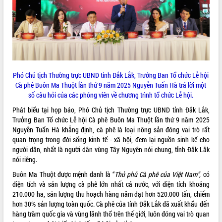
Phó Chủ tịch Thường trực UBND tỉnh Đắk Lắk, Trưởng Ban Tổ chức Lễ hội
Cà phê Buôn Ma Thuột lần thứ 9 năm 2025 Nguyễn Tuấn Hà trả lời một
số câu hỏi của các phóng viên về chương trình tổ chức Lễ hội.
Phát biểu tại họp báo, Phó Chủ tịch Thường trực UBND tỉnh Đắk Lắk,
Trưởng Ban Tổ chức Lễ hội Cà phê Buôn Ma Thuột lần thứ 9 năm 2025
Nguyễn Tuấn Hà khẳng định, cà phê là loại nông sản đóng vai trò rất
quan trọng trong đời sống kinh tế - xã hội, đem lại nguồn sinh kế cho
người dân, nhất là người dân vùng Tây Nguyên nói chung, tỉnh Đắk Lắk
nói riêng.
Buôn Ma Thuột được mệnh danh là “
Thủ phủ Cà phê của Việt Nam”,
có
diện tích và sản lượng cà phê lớn nhất cả nước, với diện tích khoảng
210.000 ha, sản lượng thu hoạch hàng năm đạt hơn 520.000 tấn, chiếm
hơn 30% sản lượng toàn quốc. Cà phê của tỉnh Đắk Lắk đã xuất khẩu đến
hàng trăm quốc gia và vùng lãnh thổ trên thế giới, luôn đóng vai trò quan