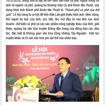
10/3/2025); đồng thời là dịp để tôn vinh văn hóa cà phê, người trồng cà
phê và ngành cà phê; quảng bá thương hiệu Cà phê Buôn Ma Thuột, xây
VIDEO
dựng hình ảnh thành phố Buôn Ma Thuột là
"Thành phố cà phê của thế
giới"
. Lễ hội cũng là cơ hội để tỉnh Đắk Lắk giới thiệu hình ảnh, tiềm năng,
Không có file video nào để phát.
thế mạnh du lịch của tỉnh, xúc tiến, thu hút đầu tư vào lĩnh vực kinh
doanh, chế biến cà phê và các sản phẩm nông nghiệp khác của tỉnh; giới
ALBUM ẢNH
thiệu, quảng bá văn hóa truyền thống đặc trưng của đồng bào các dân
tộc, đặc biệt là Không gian văn hóa Cồng chiêng Tây Nguyên - Kiệt tác
truyền khẩu và Di sản văn hóa phi vật thể của nhân loại.
LIÊN KẾT WEB
THỐNG KÊ TRUY CẬP
Hôm nay:
10177