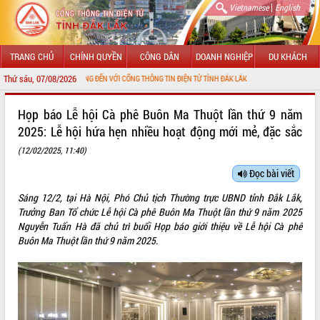
|
Vietnamese
English
TRANG CHỦ
CHÍNH QUYỀN
CÔNG DÂN
DOANH NGHIỆP
DU KHÁCH
Thứ sáu, 07/08/2026
CHÀO MỪNG ĐẾN VỚI CỔNG THÔNG TIN ĐIỆN TỬ TỈNH ĐẮK LẮK
GIỚI THIỆU
Họp báo Lễ hội Cà phê Buôn Ma Thuột lần thứ 9 năm
2025: Lễ hội hứa hẹn nhiều hoạt động mới mẻ, đặc sắc
LÃNH ĐẠO UBND TỈNH
(12/02/2025, 11:40)
TIN TỨC SỰ KIỆN
Đọc bài viết
SỞ, BAN, NGÀNH
Sáng 12/2, tại Hà Nội, Phó Chủ tịch Thường trực UBND tỉnh Đắk Lắk,
Trưởng Ban Tổ chức Lễ hội Cà phê Buôn Ma Thuột lần thứ 9 năm 2025
UBND CÁC XÃ, PHƯỜNG
Nguyễn Tuấn Hà đã chủ trì buổi Họp báo giới thiệu về Lễ hội Cà phê
Buôn Ma Thuột lần thứ 9 năm 2025.
THÔNG TIN CHỈ ĐẠO ĐIỀU HÀNH
HỆ THỐNG VĂN BẢN
VĂN BẢN HĐND TỈNH