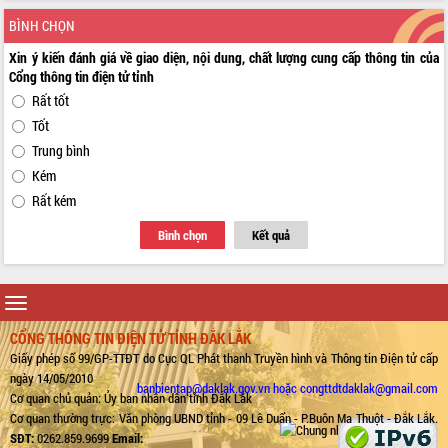
BÌNH CHỌN
Xin ý kiến đánh giá về giao diện, nội dung, chất lượng cung cấp thông tin của
Cổng thông tin điện tử tỉnh
Rất tốt
Tốt
Trung bình
Kém
Rất kém
Bình chọn
Kết quả
Toggle
navigation
CỔNG THÔNG TIN ĐIỆN TỬ TỈNH ĐẮK LẮK
Giấy phép số 99/GP-TTĐT do Cục QL Phát thanh Truyền hình và Thông tin Điện tử cấp
ngày 14/05/2010
banbientap@daklak.gov.vn hoặc congttdtdaklak@gmail.com
Cơ quan chủ quản: Ủy ban nhân dân tỉnh Đắk Lắk
Cơ quan thường trực: Văn phòng UBND tỉnh - 09 Lê Duẩn - P.Buôn Ma Thuột - Đắk Lắk.
SĐT:
0262.859.9699
Email: