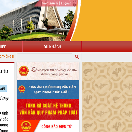
|
Vietnamese
English
IỆP
DU KHÁCH
LẮK
u tư
viết
ố Quy
 tỉnh
y các
hương
Trung