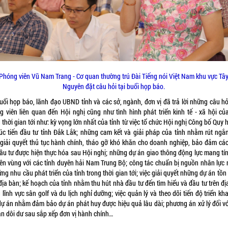
Phóng viên Vũ Nam Trang - Cơ quan thường trú Đài Tiếng nói Việt Nam
khu vực Tâ
Nguyên
đặt câu hỏi tại buổi họp báo.
buổi họp báo, lãnh đạo UBND tỉnh và các sở, ngành, đơn vị đã trả lời những câu hỏ
g viên liên quan đến Hội nghị cũng như tình hình phát triển kinh tế - xã hội của
 thời gian tới như: kỳ vọng lớn nhất của tỉnh từ việc tổ chức Hội nghị Công bố Quy
úc tiến đầu tư tỉnh Đắk Lắk; những cam kết và giải pháp của tỉnh nhằm rút ngắn
 giải quyết thủ tục hành chính, tháo gỡ khó khăn cho doanh nghiệp, bảo đảm cá
đầu tư được hiện thực hóa sau Hội nghị; những dự án giao thông động lực mang tín
liên vùng với các tỉnh duyên hải Nam Trung Bộ; công tác chuẩn bị nguồn nhân lực
ng nhu cầu phát triển của tỉnh trong thời gian tới; việc giải quyết những dự án tồ
địa bàn; kế hoạch của tỉnh nhằm thu hút nhà đầu tư đến tìm hiểu và đầu tư trên đ
 lĩnh vực sân golf và du lịch nghỉ dưỡng; việc quản lý và theo dõi tiến độ triển kh
dự án nhằm đảm bảo dự án phát huy được hiệu quả lâu dài; phương án xử lý đối vớ
ản dôi dư sau sắp xếp đơn vị hành chính…