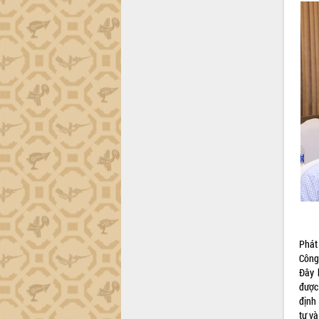
Phát
Công 
Đây 
được
định
tư và