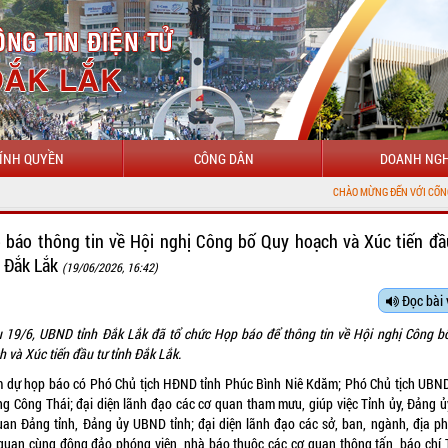
ÍNH QUYỀN
CÔNG DÂN
DOANH NGH
CHÀO MỪNG ĐẾN VỚI CỔNG THÔNG TIN ĐIỆN TỬ TỈNH ĐẮK 
 báo thông tin về Hội nghị Công bố Quy hoạch và Xúc tiến đầ
h Đắk Lắk
(19/06/2026, 16:42)
Đọc bài 
u 19/6, UBND tỉnh Đắk Lắk đã tổ chức Họp báo để thông tin về Hội nghị Công b
 và Xúc tiến đầu tư tỉnh Đắk Lắk.
 dự họp báo có Phó Chủ tịch HĐND tỉnh Phúc Bình Niê Kdăm; Phó Chủ tịch UBND
ng Công Thái; đại diện lãnh đạo các cơ quan tham mưu, giúp việc Tỉnh ủy, Đảng ủ
uan Đảng tỉnh, Đảng ủy UBND tỉnh; đại diện lãnh đạo các sở, ban, ngành, địa p
quan cùng đông đảo phóng viên, nhà báo thuộc các cơ quan thông tấn, báo chí 