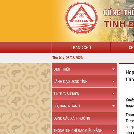
TRANG CHỦ
CH
Thứ bảy, 08/08/2026
GIỚI THIỆU
Họp
tỉn
LÃNH ĐẠO UBND TỈNH
TIN TỨC SỰ KIỆN
Chiề
hoạch
SỞ, BAN, NGÀNH
Tham
UBND CÁC XÃ, PHƯỜNG
Trươ
cơ q
THÔNG TIN CHỈ ĐẠO ĐIỀU HÀNH
hữu 