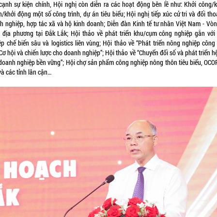
cạnh sự kiện chính, Hội nghị còn diễn ra các hoạt động bên lề như: Khởi công/
/khởi động một số công trình, dự án tiêu biểu; Hội nghị tiếp xúc cử tri và đối tho
h nghiệp, hợp tác xã và hộ kinh doanh; Diễn đàn Kinh tế tư nhân Việt Nam - Vòn
i địa phương tại Đắk Lắk; Hội thảo về phát triển khu/cụm công nghiệp gắn với
ệp chế biến sâu và logistics liên vùng; Hội thảo về “Phát triển nông nghiệp công
Cơ hội và chiến lược cho doanh nghiệp”; Hội thảo về “Chuyển đổi số và phát triển h
 doanh nghiệp bền vững”; Hội chợ sản phẩm công nghiệp nông thôn tiêu biểu, OCO
và các tỉnh lân cận…