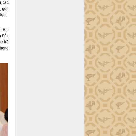
ư, các
, góp
động,
o Hội
nh Đắk
sự trở
trong