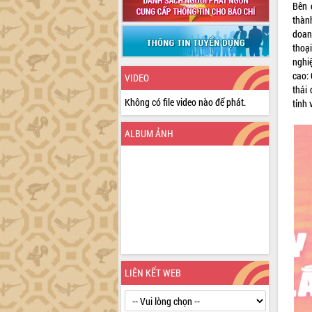
Bên 
thành
doan
thoạ
nghi
cao: 
VIDEO
thái
Không có file video nào để phát.
tỉnh 
ALBUM ẢNH
LIÊN KẾT WEB