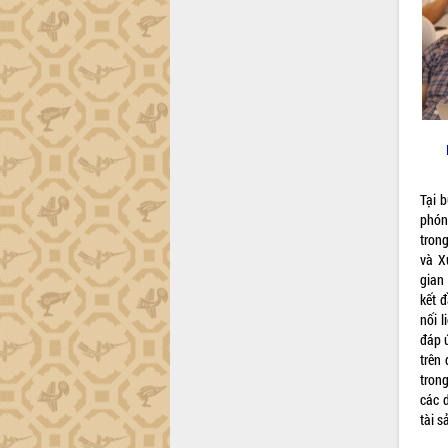
Tại 
phón
trong
và X
gian
kết 
nối 
đáp ứ
trên 
trong
các 
tài s