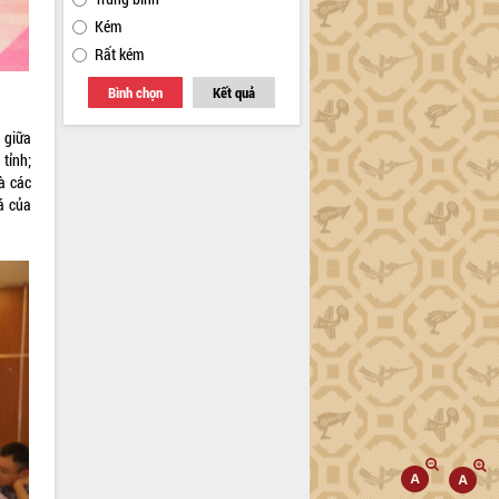
Kém
Rất kém
Bình chọn
Kết quả
 giữa
tỉnh;
à các
á của