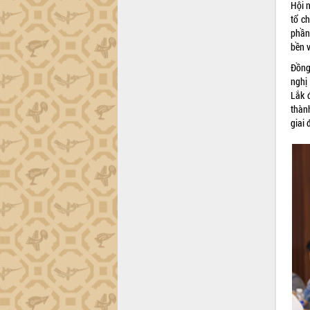
Hội n
tổ c
phần
bền v
Đồng
nghị 
Lắk đ
thàn
giai 