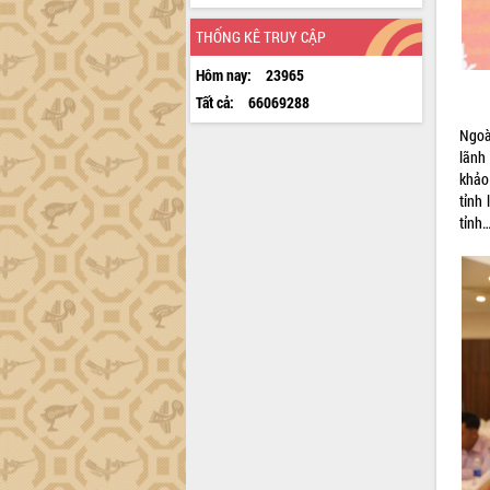
THỐNG KÊ TRUY CẬP
Hôm nay:
23965
Tất cả:
66069288
Ngoà
lãnh
khảo
tỉnh
tỉnh