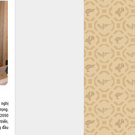
 nghị
trọng.
 2050
riển,
g đầu