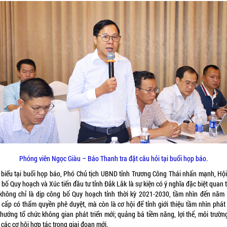
Phóng viên Ngọc Giàu – Báo Thanh tra đặt câu hỏi tại buổi họp báo.
 biểu tại buổi họp báo, Phó Chủ tịch UBND tỉnh Trương Công Thái nhấn mạnh, Hội
bố Quy hoạch và Xúc tiến đầu tư tỉnh Đắk Lắk là sự kiện có ý nghĩa đặc biệt quan 
không chỉ là dịp công bố Quy hoạch tỉnh thời kỳ 2021-2030, tầm nhìn đến năm
 cấp có thẩm quyền phê duyệt, mà còn là cơ hội để tỉnh giới thiệu tầm nhìn phát t
 hướng tổ chức không gian phát triển mới; quảng bá tiềm năng, lợi thế, môi trườn
 các cơ hội hợp tác trong giai đoạn mới.