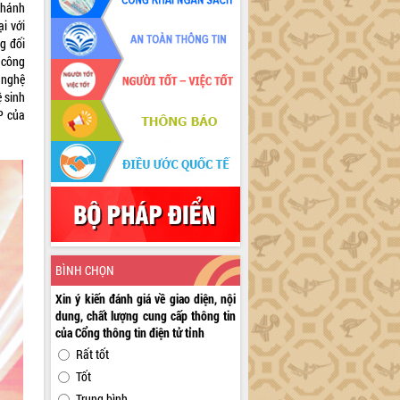
khánh
ại với
g đối
 công
 nghệ
ệ sinh
P của
BÌNH CHỌN
Xin ý kiến đánh giá về giao diện, nội
dung, chất lượng cung cấp thông tin
của Cổng thông tin điện tử tỉnh
Rất tốt
Tốt
Trung bình