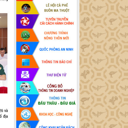
26 và
ố địa