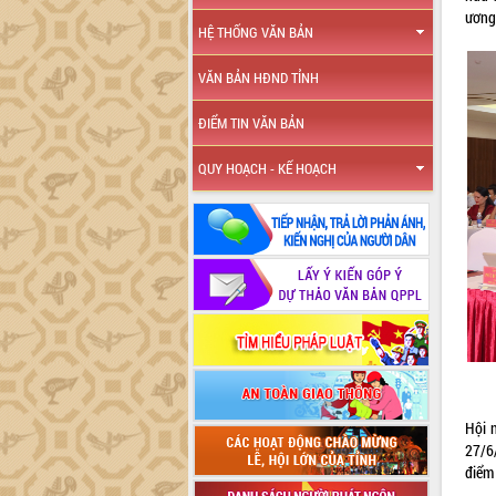
ương
HỆ THỐNG VĂN BẢN
VĂN BẢN HĐND TỈNH
ĐIỂM TIN VĂN BẢN
QUY HOẠCH - KẾ HOẠCH
Hội 
27/6
điểm 