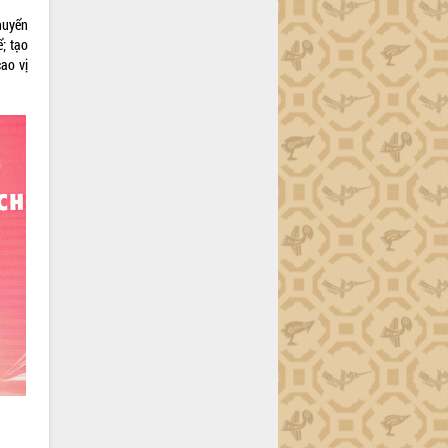
huyển
ể; tạo
ao vị