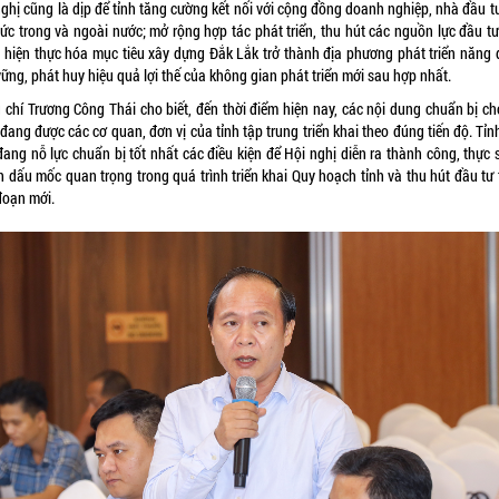
ghị cũng là dịp để tỉnh tăng cường kết nối với cộng đồng doanh nghiệp, nhà đầu t
hức trong và ngoài nước; mở rộng hợp tác phát triển, thu hút các nguồn lực đầu tư
 hiện thực hóa mục tiêu xây dựng Đắk Lắk trở thành địa phương phát triển năng 
ững, phát huy hiệu quả lợi thế của không gian phát triển mới sau hợp nhất.
 chí Trương Công Thái cho biết, đến thời điểm hiện nay, các nội dung chuẩn bị ch
đang được các cơ quan, đơn vị của tỉnh tập trung triển khai theo đúng tiến độ. Tỉ
ang nỗ lực chuẩn bị tốt nhất các điều kiện để Hội nghị diễn ra thành công, thực 
h dấu mốc quan trọng trong quá trình triển khai Quy hoạch tỉnh và thu hút đầu tư 
đoạn mới.