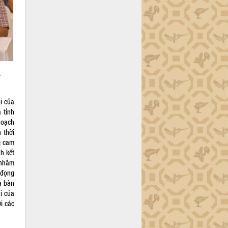
y
i của
 tỉnh
 hoạch
 thời
c cam
h kết
 nhằm
n đọng
ịa bàn
ai của
i các