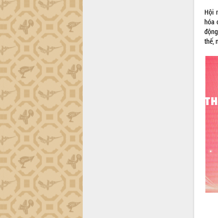
Hội 
hóa c
động
thế, 