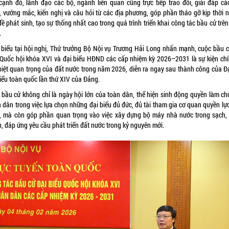
cạnh đó, lãnh đạo các bộ, ngành liên quan cũng trực tiếp trao đổi, giải đáp cá
, vướng mắc, kiến nghị và câu hỏi từ các địa phương, góp phần tháo gỡ kịp thời 
ề phát sinh, tạo sự thống nhất cao trong quá trình triển khai công tác bầu cử trê
.
 biểu tại hội nghị, Thứ trưởng Bộ Nội vụ Trương Hải Long nhấn mạnh, cuộc bầu c
 Quốc hội khóa XVI và đại biểu HĐND các cấp nhiệm kỳ 2026–2031 là sự kiện chín
biệt quan trọng của đất nước trong năm 2026, diễn ra ngay sau thành công của Đạ
biểu toàn quốc lần thứ XIV của Đảng.
 bầu cử không chỉ là ngày hội lớn của toàn dân, thể hiện sinh động quyền làm ch
 dân trong việc lựa chọn những đại biểu đủ đức, đủ tài tham gia cơ quan quyền lự
, mà còn góp phần quan trọng vào việc xây dựng bộ máy nhà nước trong sạch,
, đáp ứng yêu cầu phát triển đất nước trong kỷ nguyên mới.