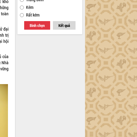
c khó
Kém
những
n toàn
Rất kém
Bình chọn
Kết quả
ử đại
h trị
i hội
ủ của
c Nhà
 vững