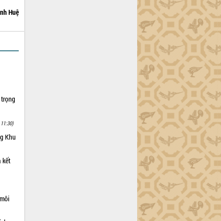
nh Huệ
 trọng
 11:30)
ng Khu
 kết
 môi