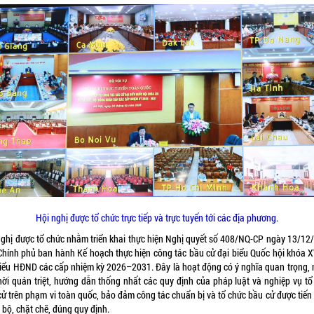
Hội nghị được tổ chức trực tiếp và trực tuyến tới các địa phương.
nghị được tổ chức nhằm triển khai thực hiện Nghị quyết số 408/NQ-CP ngày 13/12
Chính phủ ban hành Kế hoạch thực hiện công tác bầu cử đại biểu Quốc hội khóa X
biểu HĐND các cấp nhiệm kỳ 2026–2031. Đây là hoạt động có ý nghĩa quan trọng,
thời quán triệt, hướng dẫn thống nhất các quy định của pháp luật và nghiệp vụ tổ
cử trên phạm vi toàn quốc, bảo đảm công tác chuẩn bị và tổ chức bầu cử được tiến
 bộ, chặt chẽ, đúng quy định.