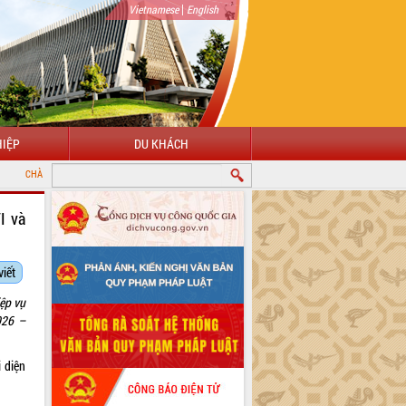
|
Vietnamese
English
IỆP
DU KHÁCH
N VỚI CỔNG THÔNG TIN ĐIỆN TỬ TỈNH ĐẮK LẮK
I và
viết
ệp vụ
026 –
 diện