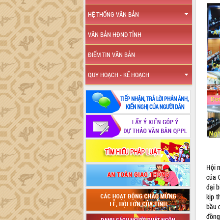
HỆ THỐNG VĂN BẢN
VĂN BẢN HĐND TỈNH
ĐIỂM TIN VĂN BẢN
QUY HOẠCH - KẾ HOẠCH
Hội 
của 
đại 
kịp 
bầu 
đồng