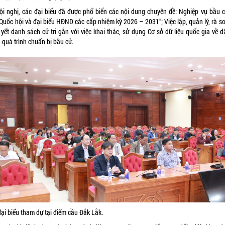
hội nghị, các đại biểu đã được phổ biến các nội dung chuyên đề: Nghiệp vụ bầu c
Quốc hội và đại biểu HĐND các cấp nhiệm kỳ 2026 – 2031”; Việc lập, quản lý, rà s
 yết danh sách cử tri gắn với việc khai thác, sử dụng Cơ sở dữ liệu quốc gia về d
 quá trình chuẩn bị bầu cử.
ại biểu tham dự tại điểm cầu Đắk Lắk.