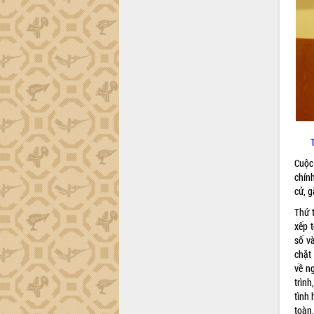
định EUDR
Thứ trưởng Bộ Nông nghiệp và Môi
trường Nguyễn Hoàng Hiệp khảo sát
vùng trồng và doanh nghiệp đóng gói
sầu riêng tại Đắk Lắk
Trình diễn nghệ thuật chế biến các
món ăn từ sầu riêng
Đắk Lắk công bố Quy hoạch và xúc
tiến đầu tư tỉnh
Ngành cá ngừ Đắk Lắk chủ động thích
ứng để giữ vững thị trường xuất khẩu
Cuộc
Diễn đàn Kinh tế tư nhân Việt Nam đột
chính
phá cơ chế - Hợp tác công tư
cử, g
Đề án 06 tạo bước ngoặt đột phá trong
Thứ 
cải cách hành chính tỉnh Đắk Lắk
xếp 
Kết nối tour, đẩy mạnh chuyển đổi số
số v
để phát triển du lịch Đắk Lắk
chặt
về n
Khởi động Dự án Đầu tư xây dựng hạ
trình
tầng kỹ thuật Cụm công nghiệp Tân
tình
Tiến
toàn,