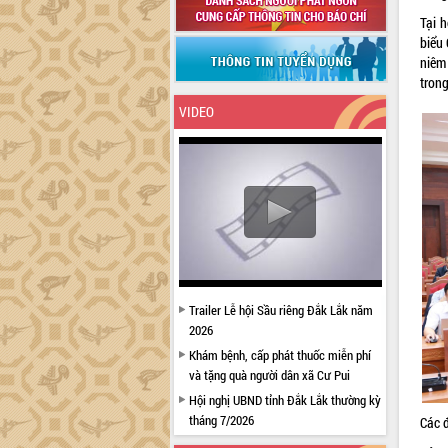
Tại 
biểu 
niêm
trong
VIDEO
Trailer Lễ hội Sầu riêng Đắk Lắk năm
2026
Khám bệnh, cấp phát thuốc miễn phí
và tặng quà người dân xã Cư Pui
Hội nghị UBND tỉnh Đắk Lắk thường kỳ
tháng 7/2026
Các đ
Lễ truy tặng danh hiệu “Bà Mẹ Việt