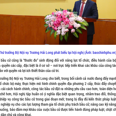
Thứ trưởng Bộ Nội vụ Trương Hải Long phát biểu tại hội nghị (Ảnh: baochinhphu.vn)
 bầu cử cũng là “thước đo” sinh động đối với năng lực tổ chức, điều hành của b
 quyền các cấp, đặc biệt là ở cơ sở – nơi trực tiếp triển khai các khâu của công t
ắn với quyền và lợi ích thiết thân của cử tri.
trưởng Bộ Nội vụ Trương Hải Long cho biết, trong bối cảnh cả nước đang đẩy mạn
tổ chức bộ máy, thực hiện mô hình chính quyền địa phương 2 cấp, thúc đẩy chuyể
à cải cách hành chính, công tác bầu cử đặt ra những yêu cầu cao hơn, toàn diện h
 chẽ hơn, Hội nghị tập huấn có ý nghĩa đặc biệt quan trọng, nhằm trao đổi, thống
ghiệp vụ công tác bầu cử trong giai đoạn mới; trang bị đầy đủ kiến thức pháp luật
, nghiệp vụ cho các lực lượng tham gia tổ chức phụ trách bầu cử; nâng cao kỹ năng
 huống, bảo đảm mọi khâu của cuộc bầu cử được tiến hành đúng pháp luật, chặt ch
 dân chủ và công khai.