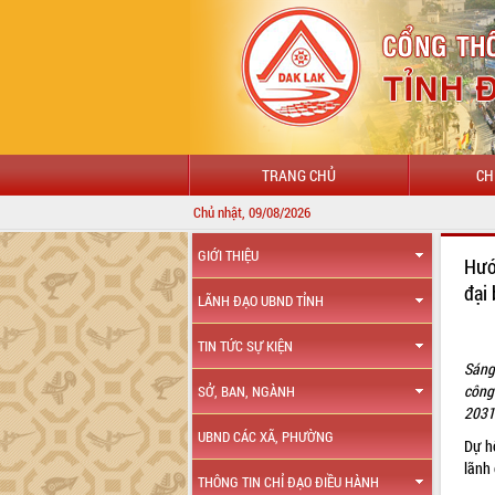
TRANG CHỦ
CH
Chủ nhật, 09/08/2026
GIỚI THIỆU
Hướ
đại
LÃNH ĐẠO UBND TỈNH
TIN TỨC SỰ KIỆN
Sáng
công
SỞ, BAN, NGÀNH
2031.
UBND CÁC XÃ, PHƯỜNG
Dự h
lãnh
THÔNG TIN CHỈ ĐẠO ĐIỀU HÀNH