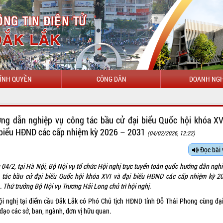
ÍNH QUYỀN
CÔNG DÂN
DOANH NGH
CHÀO MỪNG ĐẾ
ng dẫn nghiệp vụ công tác bầu cử đại biểu Quốc hội khóa XV
 biểu HĐND các cấp nhiệm kỳ 2026 – 2031
(04/02/2026, 12:22)
Đọc bài 
 04/2, tại Hà Nội, Bộ Nội vụ tổ chức Hội nghị trực tuyến toàn quốc hướng dẫn nghi
 tác bầu cử đại biểu Quốc hội khóa XVI và đại biểu HĐND các cấp nhiệm kỳ 2
 Thứ trưởng Bộ Nội vụ Trương Hải Long chủ trì hội nghị.
ội nghị tại điểm cầu Đắk Lắk có Phó Chủ tịch HĐND tỉnh Đỗ Thái Phong cùng đại
 đạo các sở, ban, ngành, đơn vị hữu quan.