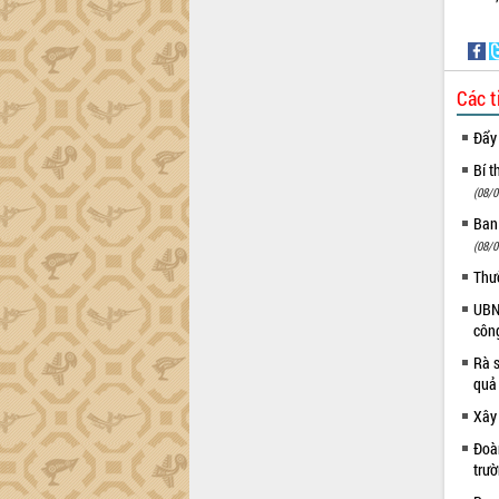
Gặp mặt các cơ quan báo chí nhân Kỷ
niệm 101 năm Ngày Báo chí Cách
mạng Việt Nam
Đắk Lắk sơ kết 4 năm triển khai thực
Các t
hiện Đề án 06 của Chính phủ
Họp báo thông tin về Hội nghị Công bố
Đẩy
Quy hoạch và Xúc tiến đầu tư tỉnh Đắk
Lắk
Bí t
(08/0
Khơi thông điểm nghẽn, đẩy nhanh
giải ngân vốn khắc phục thiên tai
Ban
HĐND tỉnh thông qua điều chỉnh Quy
(08/0
hoạch tỉnh thời kỳ 2021-2030
Thư
Hội thảo góp ý hồ sơ điều chỉnh quy
UBND
hoạch tỉnh Đắk Lắk thời kỳ 2021-2030,
côn
tầm nhìn đến năm 2050
Rà s
Nâng cao hiệu quả hoạt động của các
quả
doanh nghiệp nhà nước
Xây
Hội nghị triển khai kết nối mạng
truyền số liệu chuyên dùng phục vụ cơ
Đoàn
quan Đảng, Nhà nước
trư
Lễ phát động chuỗi hoạt động chung