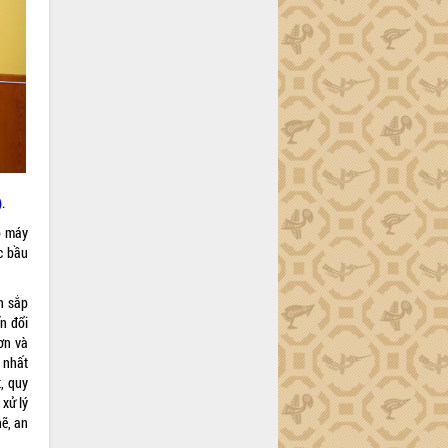
.
ộ máy
ác bầu
h sắp
n đổi
ơn và
 nhất
, quy
 xử lý
ẽ, an