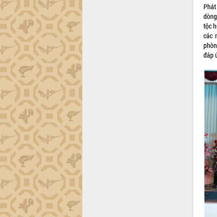
Phát 
dòng
tộc 
các 
phòng
đáp ứ