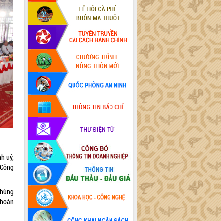
h uỷ,
 Công
 hùng
g hoàn