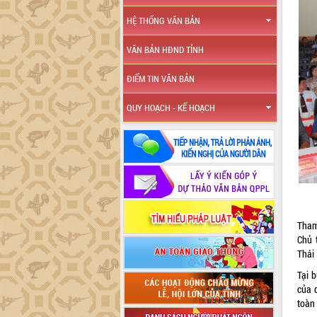
HỆ THỐNG VĂN BẢN
VĂN BẢN HĐND TỈNH
ĐIỂM TIN VĂN BẢN
QUY HOẠCH - KẾ HOẠCH
Tham
Chủ 
Thái
Tại 
của d
toàn