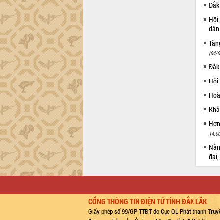
Đắk 
Hội 
dân 
Tăng
(04/0
Đắk
Hội
Hoà
Khảo
Hơn
14:00
Nâng
đại,
CỔNG THÔNG TIN ĐIỆN TỬ TỈNH ĐẮK LẮK
Giấy phép số 99/GP-TTĐT do Cục QL Phát thanh Truyề