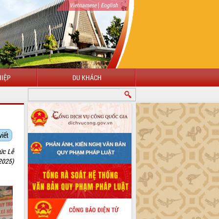
|
Vietnamese
English
IỆP
DU KHÁCH
viết
ức Lễ
2025)