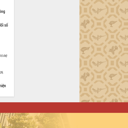
Nông
ổi số
15:04)
26,
hiện