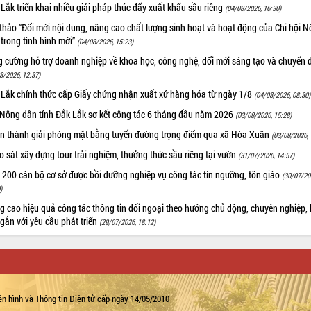
Lắk triển khai nhiều giải pháp thúc đẩy xuất khẩu sầu riêng
(04/08/2026, 16:30)
thảo “Đổi mới nội dung, nâng cao chất lượng sinh hoạt và hoạt động của Chi hội 
trong tình hình mới”
(04/08/2026, 15:23)
 cường hỗ trợ doanh nghiệp về khoa học, công nghệ, đổi mới sáng tạo và chuyển đ
8/2026, 12:37)
 Lắk chính thức cấp Giấy chứng nhận xuất xứ hàng hóa từ ngày 1/8
(04/08/2026, 08:30)
 Nông dân tỉnh Đắk Lắk sơ kết công tác 6 tháng đầu năm 2026
(03/08/2026, 15:28)
n thành giải phóng mặt bằng tuyến đường trọng điểm qua xã Hòa Xuân
(03/08/2026, 
 sát xây dựng tour trải nghiệm, thưởng thức sầu riêng tại vườn
(31/07/2026, 14:57)
 200 cán bộ cơ sở được bồi dưỡng nghiệp vụ công tác tín ngưỡng, tôn giáo
(30/07/20
)
 cao hiệu quả công tác thông tin đối ngoại theo hướng chủ động, chuyên nghiệp, 
 gắn với yêu cầu phát triển
(29/07/2026, 18:12)
n hình và Thông tin Điện tử cấp ngày 14/05/2010