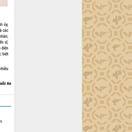
nh ủy,
à các
 nhân;
ến sĩ,
n diện
 biệt
nhiều
uốc An
6,