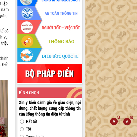
 lập,
g năm
gừng,
tế có
h vụ,
triệu
chính
n. Đến
BÌNH CHỌN
Xin ý kiến đánh giá về giao diện, nội
dung, chất lượng cung cấp thông tin
của Cổng thông tin điện tử tỉnh
Rất tốt
Tốt
Trung bình