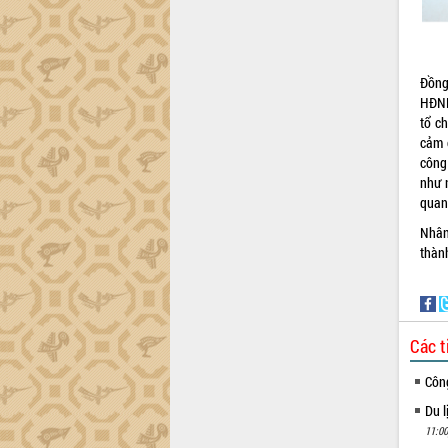
Đồng 
HĐND
tổ ch
cảm ơ
công 
như 
quan 
Nhân
thàn
Các t
Côn
Du l
11:00