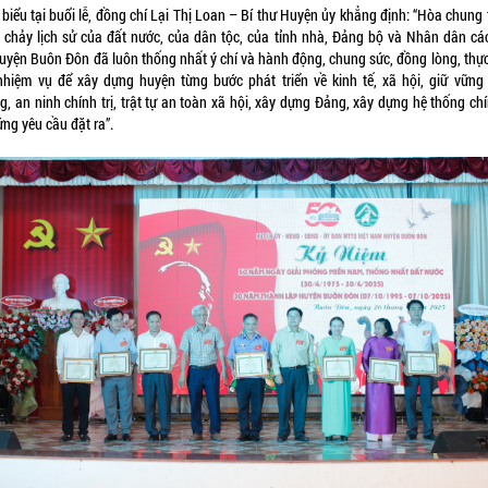
biểu tại buổi lễ, đồng chí Lại Thị Loan – Bí thư Huyện ủy khẳng định: “Hòa chung
 chảy lịch sử của đất nước, của dân tộc, của tỉnh nhà, Đảng bộ và Nhân dân cá
huyện Buôn Đôn đã luôn thống nhất ý chí và hành động, chung sức, đồng lòng, thực
nhiệm vụ để xây dựng huyện từng bước phát triển về kinh tế, xã hội, giữ vững
, an ninh chính trị, trật tự an toàn xã hội, xây dựng Đảng, xây dựng hệ thống chí
ng yêu cầu đặt ra”.