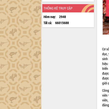
THỐNG KÊ TRUY CẬP
Hôm nay:
2948
Tất cả:
66015688
Cơ sở
dục,
sinh
hiệu
triển
được
được
giới 
Công
viên
viên
đảng 