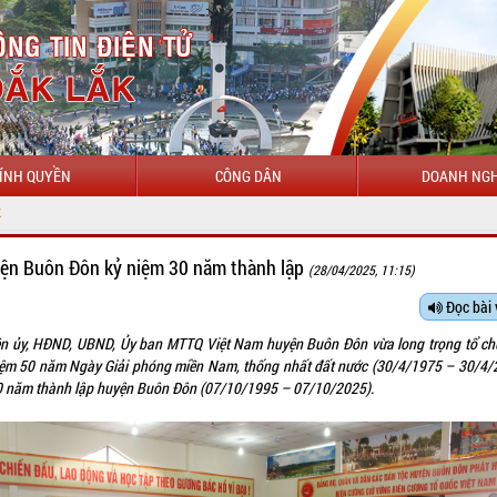
ÍNH QUYỀN
CÔNG DÂN
DOANH NGH
ện Buôn Đôn kỷ niệm 30 năm thành lập
(28/04/2025, 11:15)
Đọc bài 
n ủy, HĐND, UBND, Ủy ban MTTQ Việt Nam huyện Buôn Đôn vừa long trọng tổ ch
iệm 50 năm Ngày Giải phóng miền Nam, thống nhất đất nước (30/4/1975 – 30/4/
0 năm thành lập huyện Buôn Đôn (07/10/1995 – 07/10/2025).