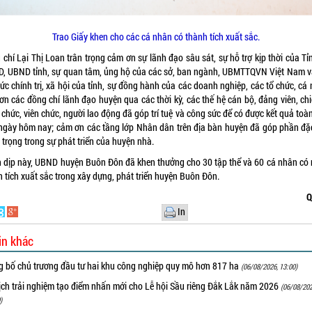
Trao Giấy khen cho các cá nhân có thành tích xuất sắc.
chí Lại Thị Loan trân trọng cảm ơn sự lãnh đạo sâu sát, sự hỗ trợ kịp thời của Tỉ
, UBND tỉnh, sự quan tâm, ủng hộ của các sở, ban ngành, UBMTTQVN Việt Nam v
ức chính trị, xã hội của tỉnh, sự đồng hành của các doanh nghiệp, các tổ chức, cá
n các đồng chí lãnh đạo huyện qua các thời kỳ, các thế hệ cán bộ, đảng viên, chi
chức, viên chức, người lao động đã góp trí tuệ và công sức để có được kết quả toà
ngày hôm nay; cảm ơn các tầng lớp Nhân dân trên địa bàn huyện đã góp phần đặc
trọng trong sự phát triển của huyện nhà.
 dịp này, UBND huyện Buôn Đôn đã khen thưởng cho 30 tập thể và 60 cá nhân có 
h tích xuất sắc trong xây dựng, phát triển huyện Buôn Đôn.
Q
In
in khác
g bố chủ trương đầu tư hai khu công nghiệp quy mô hơn 817 ha
(06/08/2026, 13:00)
ịch trải nghiệm tạo điểm nhấn mới cho Lễ hội Sầu riêng Đắk Lắk năm 2026
(06/08/202
)