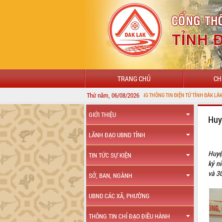
TRANG CHỦ
CH
Thứ năm, 06/08/2026
CHÀO MỪNG ĐẾN VỚI CỔNG THÔNG TIN ĐIỆN TỬ TỈNH ĐẮK LẮK
GIỚI THIỆU
Huy
LÃNH ĐẠO UBND TỈNH
Huyệ
TIN TỨC SỰ KIỆN
kỷ n
và 3
SỞ, BAN, NGÀNH
UBND CÁC XÃ, PHƯỜNG
THÔNG TIN CHỈ ĐẠO ĐIỀU HÀNH