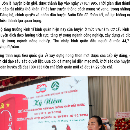
 Đôn là huyện biên giới, được thành lập vào ngày 7/10/1995. Thời gian đầu thành
n gặp rất nhiều khó khăn. Phát huy truyền thống cách mạng vẻ vang, trong nhữn
 Đảng bộ, chính quyền và nhân dân huyện Buôn Đôn đã đoàn kết, nỗ lực không n
nhiều thành tựu quan trọng.
độ tăng trưởng kinh tế bình quân hiện nay của huyện ở mức 9%/năm. Cơ cấu kinh 
huyển dịch theo hướng tích cực, tăng tỷ trọng ngành công nghiệp, xây dựng và dịc
 tỷ trọng ngành nông nghiệp. Thu nhập bình quân đầu người ở mức 44,7 
/người/năm.
ng trình mục tiêu quốc gia về xây dựng nông thôn mới được các cấp ủy đảng, 
 chỉ đạo sâu sát, quyết liệt. Qua đó, đã mang lại diện mạo mới, khởi sắc cho huyệ
toàn huyện đã đạt 100/133 tiêu chí, bình quân mỗi xã đạt 14,29 tiêu chí.