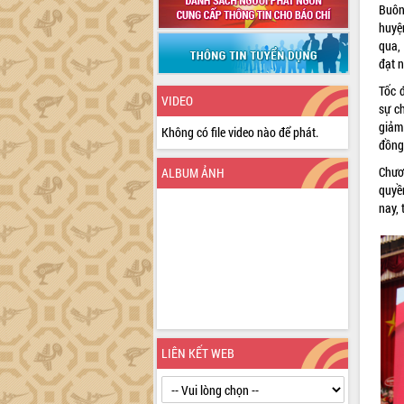
Buôn
huyệ
qua,
đạt 
Tốc 
VIDEO
sự c
giảm
Không có file video nào để phát.
đồng
Chươ
ALBUM ẢNH
quyền
nay, 
LIÊN KẾT WEB