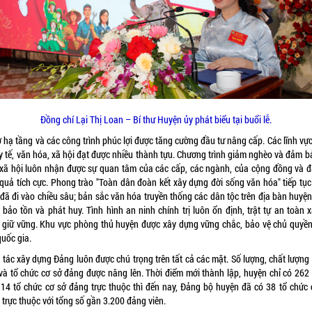
Đồng chí Lại Thị Loan – Bí thư Huyện ủy phát biểu tại buổi lễ.
 hạ tầng và các công trình phúc lợi được tăng cường đầu tư nâng cấp. Các lĩnh vự
 y tế, văn hóa, xã hội đạt được nhiều thành tựu. Chương trình giảm nghèo và đảm b
 xã hội luôn nhận được sự quan tâm của các cấp, các ngành, của cộng đồng và đ
 quả tích cực. Phong trào "Toàn dân đoàn kết xây dựng đời sống văn hóa" tiếp tục
 đã đi vào chiều sâu; bản sắc văn hóa truyền thống các dân tộc trên địa bàn huyệ
 bảo tồn và phát huy. Tình hình an ninh chính trị luôn ổn định, trật tự an toàn x
 giữ vững. Khu vực phòng thủ huyện được xây dựng vững chắc, bảo vệ chủ quyền
quốc gia.
 tác xây dựng Đảng luôn được chú trọng trên tất cả các mặt. Số lượng, chất lượng
 và tổ chức cơ sở đảng được nâng lên. Thời điểm mới thành lập, huyện chỉ có 262
, 14 tổ chức cơ sở đảng trực thuộc thì đến nay, Đảng bộ huyện đã có 38 tổ chức 
trực thuộc với tổng số gần 3.200 đảng viên.