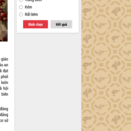
Kém
Rất kém
Bình chọn
Kết quả
c giáo
ảo an
ã đạt
 phát
n luôn
ã hội
 biên
 đảng
 đảng
cơ sở