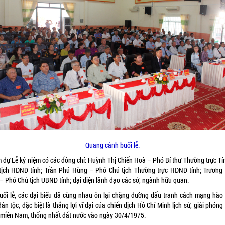
Quang cảnh buổi lễ.
 dự Lễ kỷ niệm có các đồng chí: Huỳnh Thị Chiến Hoà – Phó Bí thư Thường trực Tỉn
tịch HĐND tỉnh; Trần Phú Hùng – Phó Chủ tịch Thường trực HĐND tỉnh; Trương
 – Phó Chủ tịch UBND tỉnh; đại diện lãnh đạo các sở, ngành hữu quan.
buổi lễ, các đại biểu đã cùng nhau ôn lại chặng đường đấu tranh cách mạng hào
ân tộc, đặc biệt là thắng lợi vĩ đại của chiến dịch Hồ Chí Minh lịch sử, giải phón
 miền Nam, thống nhất đất nước vào ngày 30/4/1975.