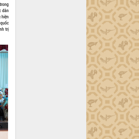
 trong
c dân
 hiện
 quốc
nh trị