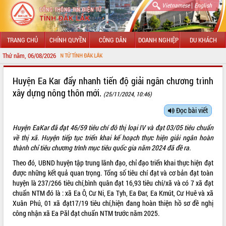
|
Vietnamese
English
TRANG CHỦ
CHÍNH QUYỀN
CÔNG DÂN
DOANH NGHIỆP
DU KHÁCH
Thứ năm, 06/08/2026
 THÔNG TIN ĐIỆN TỬ TỈNH ĐẮK LẮK
GIỚI THIỆU
Huyện Ea Kar đẩy nhanh tiến độ giải ngân chương trình
xây dựng nông thôn mới.
(25/11/2024, 10:46)
LÃNH ĐẠO UBND TỈNH
Đọc bài viết
TIN TỨC SỰ KIỆN
Huyện EaKar đã đạt 46/59 tiêu chí đô thị loại IV và đạt 03/05 tiêu chuẩn
SỞ, BAN, NGÀNH
về thị xã. Huyện tiếp tục triển khai kế hoạch thực hiện giải
ngân hoàn
thành chỉ tiêu
chương trình mục tiêu quốc gia năm 2024
đã đề ra.
UBND CÁC XÃ, PHƯỜNG
Theo đó, UBND huyện tập trung lãnh đạo, chỉ đạo triển khai thực hiện đạt
được những kết quả quan trọng. Tổng số tiêu chí đạt và cơ bản đạt toàn
THÔNG TIN CHỈ ĐẠO ĐIỀU HÀNH
huyện là 237/266 tiêu chí,bình quân đạt 16,93 tiêu chí/xã và có 7 xã đạt
chuẩn NTM đó là : xã Ea Ô, Cư Ni, Ea Tyh, Ea Đar, Ea Kmút, Cư Huê và xã
HỆ THỐNG VĂN BẢN
Xuân Phú, 01 xã đạt17/19 tiêu chí,hiện đang hoàn thiện hồ sơ đề nghị
công nhận xã Ea Păl đạt chuẩn NTM trước năm 2025.
VĂN BẢN HĐND TỈNH