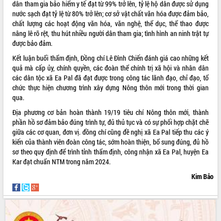
ứng để giữ vững thị trường xuất khẩu
dân tham gia bảo hiểm y tế đạt từ 99% trở lên, tỷ lệ hộ dân được sử dụng
nước sạch đạt tỷ lệ từ 80% trở lên; cơ sở vật chất văn hóa được đảm bảo,
Diễn đàn Kinh tế tư nhân Việt Nam đột
chất lượng các hoạt động văn hóa, văn nghệ, thể dục, thể thao được
phá cơ chế - Hợp tác công tư
nâng lê rõ rệt, thu hút nhiều người dân tham gia; tình hình an ninh trật tự
Đề án 06 tạo bước ngoặt đột phá trong
được bảo đảm.
cải cách hành chính tỉnh Đắk Lắk
Kết luận buổi thẩm định, Đồng chí Lê Đình Chiến đánh giá cao những kết
Kết nối tour, đẩy mạnh chuyển đổi số
quả mà cấp ủy, chính quyền, các đoàn thể chính trị xã hội và nhân dân
để phát triển du lịch Đắk Lắk
các dân tộc xã Ea Pal đã đạt được trong công tác lãnh đạo, chỉ đạo, tổ
Khởi động Dự án Đầu tư xây dựng hạ
chức thực hiện chương trình xây dựng Nông thôn mới trong thời gian
tầng kỹ thuật Cụm công nghiệp Tân
qua.
Tiến
Địa phương cơ bản hoàn thành 19/19 tiêu chí Nông thôn mới, thành
Gặp mặt các cơ quan báo chí nhân Kỷ
phần hồ sơ đảm bảo đúng trình tự, đủ thủ tục và có sự phối hợp chặt chẽ
niệm 101 năm Ngày Báo chí Cách
giữa các cơ quan, đơn vị. đồng chí cũng đề nghị xã Ea Pal tiếp thu các ý
mạng Việt Nam
kiến của thành viên đoàn công tác, sớm hoàn thiện, bổ sung đúng, đủ hồ
Đắk Lắk sơ kết 4 năm triển khai thực
sơ theo quy định để trình tỉnh thẩm định, công nhận xã Ea Pal, huyện Ea
hiện Đề án 06 của Chính phủ
Kar đạt chuẩn NTM trong năm 2024.
Họp báo thông tin về Hội nghị Công bố
Kim Bảo
Quy hoạch và Xúc tiến đầu tư tỉnh Đắk
Lắk
Khơi thông điểm nghẽn, đẩy nhanh
giải ngân vốn khắc phục thiên tai