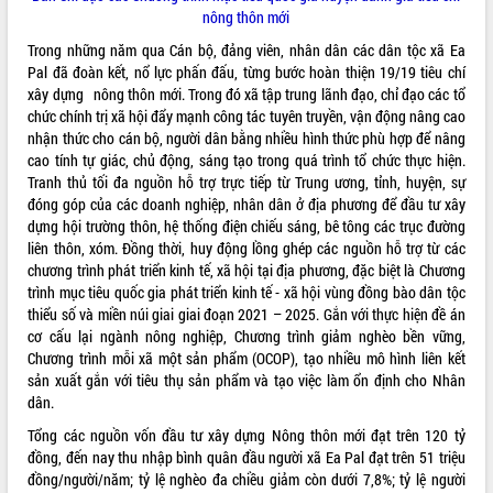
nông thôn mới
Rà soát, hoàn thiện hệ thống thiết chế
văn hóa, thể thao đáp ứng yêu cầu
Trong những năm qua Cán bộ, đảng viên, nhân dân các dân tộc xã Ea
phát triển mới
Pal đã đoàn kết, nổ lực phấn đấu, từng bước hoàn thiện 19/19 tiêu chí
Thường trực HĐND tỉnh Đắk Lắk gặp
xây dựng nông thôn mới. Trong đó xã tập trung lãnh đạo, chỉ đạo các tổ
mặt Đoàn chuyên gia y tế TP. Hồ Chí
chức chính trị xã hội đẩy mạnh công tác tuyên truyền, vận động nâng cao
Minh
nhận thức cho cán bộ, người dân bằng nhiều hình thức phù hợp để nâng
LIÊN KẾT WEB
cao tính tự giác, chủ động, sáng tạo trong quá trình tổ chức thực hiện.
Lễ truy điệu và an táng hài cốt liệt sĩ
Tranh thủ tối đa nguồn hỗ trợ trực tiếp từ Trung ương, tỉnh, huyện, sự
tại Nghĩa trang Liệt sĩ xã Sơn Hòa
đóng góp của các doanh nghiệp, nhân dân ở địa phương để đầu tư xây
Bàn giải pháp tháo gỡ khó khăn trong
dựng hội trường thôn, hệ thống điện chiếu sáng, bê tông các trục đường
xuất khẩu sầu riêng và triển khai quy
THỐNG KÊ TRUY CẬP
liên thôn, xóm. Đồng thời, huy động lồng ghép các nguồn hỗ trợ từ các
định EUDR
chương trình phát triển kinh tế, xã hội tại địa phương, đặc biệt là Chương
Thứ trưởng Bộ Nông nghiệp và Môi
Hôm nay:
29282
trình mục tiêu quốc gia phát triển kinh tế - xã hội vùng đồng bào dân tộc
trường Nguyễn Hoàng Hiệp khảo sát
Tất cả:
66005424
thiểu số và miền núi giai giai đoạn 2021 – 2025. Gắn với thực hiện đề án
vùng trồng và doanh nghiệp đóng gói
cơ cấu lại ngành nông nghiệp, Chương trình giảm nghèo bền vững,
sầu riêng tại Đắk Lắk
Chương trình mỗi xã một sản phẩm (OCOP), tạo nhiều mô hình liên kết
Trình diễn nghệ thuật chế biến các
sản xuất gắn với tiêu thụ sản phẩm và tạo việc làm ổn định cho Nhân
món ăn từ sầu riêng
dân.
Đắk Lắk công bố Quy hoạch và xúc
Tổng các nguồn vốn đầu tư xây dựng Nông thôn mới đạt trên 120 tỷ
tiến đầu tư tỉnh
đồng, đến nay thu nhập bình quân đầu người xã Ea Pal đạt trên 51 triệu
Ngành cá ngừ Đắk Lắk chủ động thích
đồng/người/năm; tỷ lệ nghèo đa chiều giảm còn dưới 7,8%; tỷ lệ người