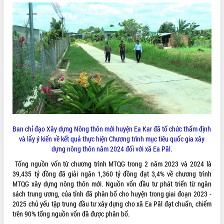
ĐIỂM TIN VĂN BẢN
QUY HOẠCH - KẾ HOẠCH
Ban chỉ đạo Xây dựng Nông thôn mới huyện Ea Kar đã tổ chức thẩm định
và lấy ý kiến về kết quả thực hiện Chương trình mục tiêu quốc gia xây
dựng nông thôn năm 2024 đối với xã Ea Păl.
Tổng nguồn vốn từ chương trình MTQG trong 2 năm 2023 và 2024 là
39,435 tỷ đồng đã giải ngân 1,360 tỷ đồng đạt 3,4% về chương trình
MTQG xây dựng nông thôn mới. Nguồn vốn đầu tư phát triển từ ngân
sách trung ương, của tỉnh đã phân bổ cho huyện trong giai đoạn 2023 -
2025 chủ yếu tập trung đầu tư xây dựng cho xã Ea Păl đạt chuẩn, chiếm
trên 90% tổng nguồn vốn đã được phân bổ.