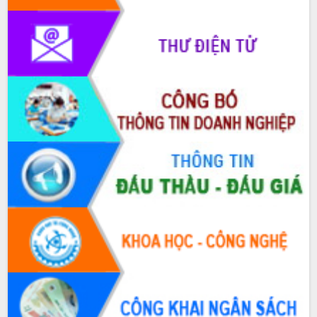
nhanh tiến độ các dự án trọng điểm
trong Khu kinh tế Nam Phú Yên
Hòn Yến phát triển du lịch gắn với bảo
tồn biển
Lấy ý kiến điều chỉnh Quy hoạch tỉnh
Đắk Lắk thời kỳ 2021-2030, tầm nhìn
đến năm 2050
Phát động chiến dịch 30 ngày đêm
giải phóng mặt bằng Tuyến đường bộ
ven biển
Đắk Lắk nỗ lực thúc đẩy tăng trưởng
kinh tế từ 10% trở lên trong Quý
II/2026
Đắk Lắk ký kết thỏa thuận hợp tác về
chuyển đổi số giai đoạn 2026 – 2030
với Tập đoàn Bưu chính Viễn thông
Việt Nam
Thứ trưởng Bộ Y tế làm việc với tỉnh
Đắk Lắk về phát triển nhân lực y tế
cho trạm y tế cấp xã
Du lịch Đắk Lắk nâng tầm trải nghiệm