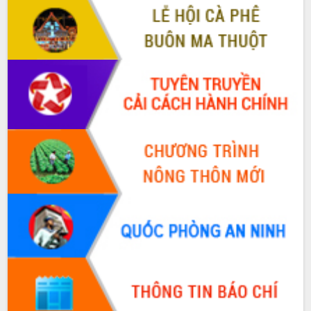
hiện nhiệm vụ quản lý tài sản công
hàng tuần
Tháo gỡ những vướng mắc, đẩy mạnh
công tác cải cách thủ tục hành chính
tại Trung tâm Phục vụ hành chính
công tỉnh
Đắk Lắk: Tôn vinh 46 giải pháp tại Hội
thi Sáng tạo Kỹ thuật 2024 - 2025
Đắk Lắk rà soát, điều chỉnh Đề án 190
về phát triển nuôi trồng thủy sản
Phó Chủ tịch UBND tỉnh Đắk Lắk
Trương Công Thái kiểm tra thực địa
Dự án cao tốc Khánh Hòa - Buôn Ma
Thuột
Định vị cà phê Việt Nam như một “di
sản sống” trong dòng chảy toàn cầu
Xây dựng nông thôn mới: Nâng cao đời
sống người dân từ những mô hình thiết
thực
Quyết liệt tháo gỡ vướng mắc, đẩy