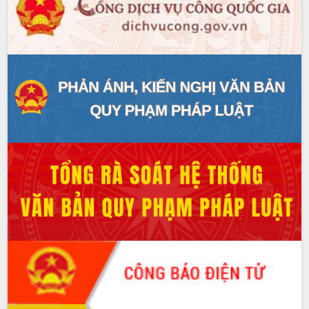
HĐND tỉnh thông qua điều chỉnh Quy
hoạch tỉnh thời kỳ 2021-2030
Hội thảo góp ý hồ sơ điều chỉnh quy
hoạch tỉnh Đắk Lắk thời kỳ 2021-2030,
tầm nhìn đến năm 2050
Nâng cao hiệu quả hoạt động của các
doanh nghiệp nhà nước
Hội nghị triển khai kết nối mạng
truyền số liệu chuyên dùng phục vụ cơ
quan Đảng, Nhà nước
Lễ phát động chuỗi hoạt động chung
tay làm sạch môi trường
Xã Ea Kar bước chuyển mình trong
công tác cải cách hành chính mô hình
mới
UBND tỉnh họp báo định kỳ tháng 4
năm 2026
Hội thảo khoa học “Giải pháp thúc đẩy
phát triển nền kinh tế xanh tại tỉnh
Đắk Lắk”
Tăng cường giám sát, đôn đốc thực