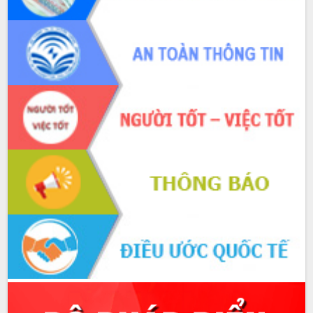
du khách thông qua Hệ thống cơ sở dữ
liệu và Bản đồ số
Tập huấn ứng dụng trí tuệ nhân tạo (AI)
trong thương mại điện tử năm 2026
Đoàn đại biểu Quốc hội tỉnh Đắk Lắk
trao đổi thông tin trước Kỳ họp thứ
nhất, Quốc hội khóa XVI
Quyết liệt cải cách hành chính, khơi
thông nguồn lực phát triển
Nâng cao hiệu lực, hiệu quả HĐND
tỉnh thông qua hiện đại hóa hành chính
Xã Ea Phê gắn cải cách hành chính với
chuyển đổi số
Phó Chủ tịch Thường trực UBND tỉnh
Hồ Thị Nguyên Thảo làm việc tại Trung
tâm Phục vụ hành chính công xã Ea
Phê
Xây dựng nền hành chính số đồng
hành cùng nông dân dân, doanh nghiệp
Giai đoạn 2026-2030, Đắk Lắk phấn
đấu có 77% xã đạt chuẩn nông thôn