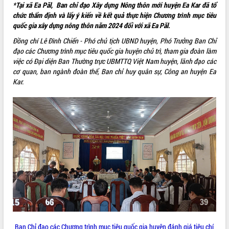
*Tại xã Ea Păl, Ban chỉ đạo Xây dựng Nông thôn mới huyện Ea Kar đã tổ
VIDEO
chức thẩm định và lấy ý kiến về kết quả thực hiện Chương trình mục tiêu
quốc gia xây dựng nông thôn năm 2024 đối với xã Ea Păl.
Đồng chí Lê Đình Chiến - Phó chủ tịch UBND huyện, Phó Trưởng Ban Chỉ
đạo các Chương trình mục tiêu quốc gia huyện chủ trì, tham gia đoàn làm
việc có Đại diện Ban Thường trực UBMTTQ Việt Nam huyện, lãnh đạo các
cơ quan, ban ngành đoàn thể, Ban chỉ huy quân sự, Công an huyện Ea
Kar.
Lễ truy tặng danh hiệu “Bà Mẹ Việt
Nam Anh hùng” và trao Huân chương
Lao động
UBND tỉnh Đắk Lắk triển khai nhiệm
vụ 6 tháng cuối năm 2026
Kỳ họp thứ Hai, Hội đồng nhân dân
tỉnh khóa XI quyết nghị nhiều nội dung
quan trọng
ALBUM ẢNH
Bí thư Tỉnh ủy Lương Nguyễn Minh
Triết thăm, tặng quà người có công với
cách mạng
Ban Chỉ đạo các Chương trình mục tiêu quốc gia huyện đánh giá tiêu chí