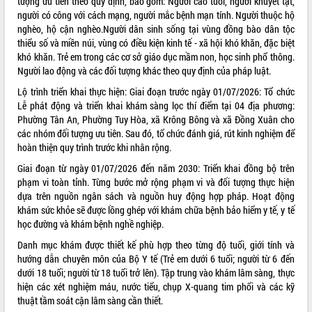
tượng ưu tiên theo quy định, bao gồm: Người cao tuổi, người khuyết tật,
người có công với cách mạng, người mắc bệnh mạn tính
.
Người thuộc hộ
VIDEO
nghèo, hộ cận nghèo
.
Người dân sinh sống tại vùng đồng bào dân tộc
thiểu số và miền núi, vùng có điều kiện kinh tế - xã hội khó khăn, đặc biệt
Không có file video nào để phát.
khó khăn
.
Trẻ em trong các cơ sở giáo dục mầm non, học sinh phổ thông
.
Người lao động và các đối tượng khác theo quy định của pháp luật
.
ALBUM ẢNH
Lộ trình triển khai thực hiện: Giai đoạn trước ngày 01/07/2026: Tổ chức
Lễ phát động và triển khai khám sàng lọc thí điểm tại 04 địa phương:
Phường Tân An, Phường Tuy Hòa, xã Krông Bông và xã Đồng Xuân cho
các nhóm đối tượng ưu tiên
. Sau đó, tổ chức đánh giá, rút kinh nghiệm để
hoàn thiện quy trình trước khi nhân rộng
.
Giai đoạn từ ngày 01/07/2026 đến năm 2030: Triển khai đồng bộ trên
phạm vi toàn tỉnh
. Từng bước mở rộng phạm vi và đối tượng thực hiện
dựa trên nguồn ngân sách và nguồn huy động hợp pháp
. Hoạt động
khám sức khỏe sẽ được lồng ghép với khám chữa bệnh bảo hiểm y tế, y tế
LIÊN KẾT WEB
học đường và khám bệnh nghề nghiệp
.
Danh mục khám được thiết kế phù hợp theo từng độ tuổi, giới tính và
hướng dẫn chuyên môn của Bộ Y tế (Trẻ em dưới 6 tuổi; người từ 6 đến
dưới 18 tuổi; người từ 18 tuổi trở lên)
. Tập trung vào khám lâm sàng, thực
THỐNG KÊ TRUY CẬP
hiện các xét nghiệm máu, nước tiểu, chụp X-quang tim phổi và các kỹ
thuật tầm soát cận lâm sàng cần thiết
.
Hôm nay:
13478