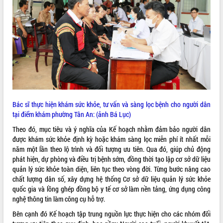
ĐIỂM TIN VĂN BẢN
QUY HOẠCH - KẾ HOẠCH
Bác sĩ thực hiện khám sức khỏe, tư vấn và sàng lọc bệnh cho người dân
tại điểm khám phường Tân An: (ảnh Bá Lục)
Theo đó, mục tiêu và ý nghĩa của Kế hoạch nhằm đảm bảo người dân
được khám sức khỏe định kỳ hoặc khám sàng lọc miễn phí ít nhất mỗi
năm một lần theo lộ trình và đối tượng ưu tiên
. Qua đó, giúp chủ động
phát hiện, dự phòng và điều trị bệnh sớm, đồng thời tạo lập cơ sở dữ liệu
quản lý sức khỏe toàn diện, liên tục theo vòng đời
. Từng bước nâng cao
chất lượng dân số, xây dựng hệ thống Cơ sở dữ liệu quản lý sức khỏe
quốc gia và lồng ghép đồng bộ y tế cơ sở làm nền tảng, ứng dụng công
nghệ thông tin làm công cụ hỗ trợ
.
Bên cạnh đó Kế hoạch tập trung nguồn lực thực hiện cho các nhóm đối