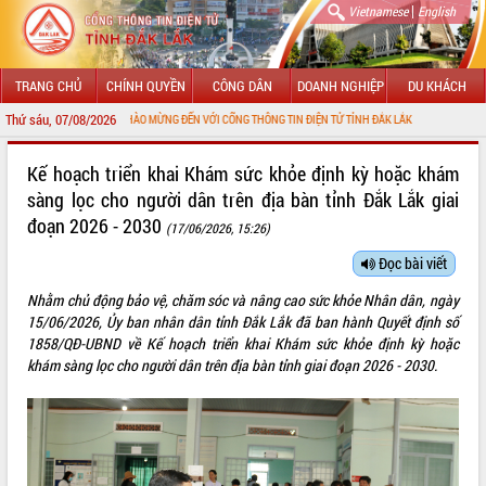
|
Vietnamese
English
TRANG CHỦ
CHÍNH QUYỀN
CÔNG DÂN
DOANH NGHIỆP
DU KHÁCH
Thứ sáu, 07/08/2026
CHÀO MỪNG ĐẾN VỚI CỔNG THÔNG TIN ĐIỆN TỬ TỈNH ĐẮK LẮK
GIỚI THIỆU
Kế hoạch triển khai Khám sức khỏe định kỳ hoặc khám
sàng lọc cho người dân trên địa bàn tỉnh Đắk Lắk giai
LÃNH ĐẠO UBND TỈNH
đoạn 2026 - 2030
(17/06/2026, 15:26)
TIN TỨC SỰ KIỆN
Đọc bài viết
SỞ, BAN, NGÀNH
Nhằm chủ động bảo vệ, chăm sóc và nâng cao sức khỏe Nhân dân, ngày
15/06/2026, Ủy ban nhân dân tỉnh Đắk Lắk đã ban hành Quyết định số
UBND CÁC XÃ, PHƯỜNG
1858/QĐ-UBND về Kế hoạch triển khai Khám sức khỏe định kỳ hoặc
khám sàng lọc cho người dân trên địa bàn tỉnh giai đoạn 2026 - 2030
.
THÔNG TIN CHỈ ĐẠO ĐIỀU HÀNH
HỆ THỐNG VĂN BẢN
VĂN BẢN HĐND TỈNH