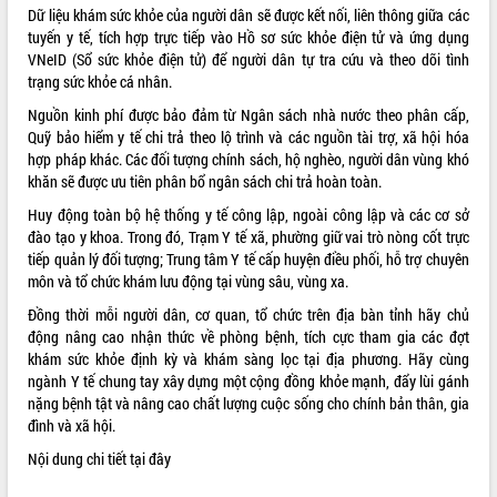
Dữ liệu khám sức khỏe của người dân sẽ được kết nối, liên thông giữa các
Tất cả:
66026218
tuyến y tế, tích hợp trực tiếp vào Hồ sơ sức khỏe điện tử và ứng dụng
VNeID (Sổ sức khỏe điện tử) để người dân tự tra cứu và theo dõi tình
trạng sức khỏe cá nhân
.
Nguồn kinh phí được bảo đảm từ Ngân sách nhà nước theo phân cấp,
Quỹ bảo hiểm y tế chi trả theo lộ trình và các nguồn tài trợ, xã hội hóa
hợp pháp khác
. Các đối tượng chính sách, hộ nghèo, người dân vùng khó
khăn sẽ được ưu tiên phân bổ ngân sách chi trả hoàn toàn
.
Huy động toàn bộ hệ thống y tế công lập, ngoài công lập và các cơ sở
đào tạo y khoa
. Trong đó, Trạm Y tế xã, phường giữ vai trò nòng cốt trực
tiếp quản lý đối tượng; Trung tâm Y tế cấp huyện điều phối, hỗ trợ chuyên
môn và tổ chức khám lưu động tại vùng sâu, vùng xa
.
Đồng thời mỗi người dân, cơ quan, tổ chức trên địa bàn tỉnh hãy chủ
động nâng cao nhận thức về phòng bệnh, tích cực tham gia các đợt
khám sức khỏe định kỳ và khám sàng lọc tại địa phương
. Hãy cùng
ngành Y tế chung tay xây dựng một cộng đồng khỏe mạnh, đẩy lùi gánh
nặng bệnh tật và nâng cao chất lượng cuộc sống cho chính bản thân, gia
đình và xã hội.
Nội dung chi tiết
tại đây