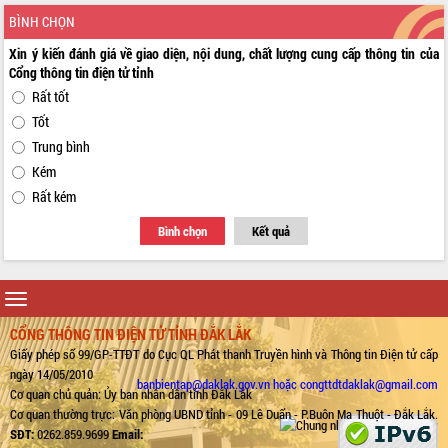
BÌNH CHỌN
Xin ý kiến đánh giá về giao diện, nội dung, chất lượng cung cấp thông tin của
Cổng thông tin điện tử tỉnh
Rất tốt
Tốt
Trung bình
Kém
Rất kém
Bình chọn
Kết quả
Toggle
navigation
CỔNG THÔNG TIN ĐIỆN TỬ TỈNH ĐẮK LẮK
Giấy phép số 99/GP-TTĐT do Cục QL Phát thanh Truyền hình và Thông tin Điện tử cấp
ngày 14/05/2010
banbientap@daklak.gov.vn hoặc congttdtdaklak@gmail.com
Cơ quan chủ quản: Ủy ban nhân dân tỉnh Đắk Lắk
Cơ quan thường trực: Văn phòng UBND tỉnh - 09 Lê Duẩn - P.Buôn Ma Thuột - Đắk Lắk.
SĐT:
0262.859.9699
Email: