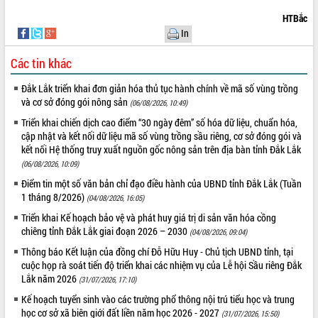
HTBắc
In
Các tin khác
Đắk Lắk triển khai đơn giản hóa thủ tục hành chính về mã số vùng trồng
và cơ sở đóng gói nông sản
(06/08/2026, 10:49)
Triển khai chiến dịch cao điểm “30 ngày đêm” số hóa dữ liệu, chuẩn hóa,
cập nhật và kết nối dữ liệu mã số vùng trồng sầu riêng, cơ sở đóng gói và
kết nối Hệ thống truy xuất nguồn gốc nông sản trên địa bàn tỉnh Đắk Lắk
(06/08/2026, 10:09)
Điểm tin một số văn bản chỉ đạo điều hành của UBND tỉnh Đắk Lắk (Tuần
1 tháng 8/2026)
(04/08/2026, 16:05)
Triển khai Kế hoạch bảo vệ và phát huy giá trị di sản văn hóa cồng
chiêng tỉnh Đắk Lắk giai đoạn 2026 – 2030
(04/08/2026, 09:04)
Thông báo Kết luận của đồng chí Đỗ Hữu Huy - Chủ tịch UBND tỉnh, tại
cuộc họp rà soát tiến độ triển khai các nhiệm vụ của Lễ hội Sầu riêng Đắk
Lắk năm 2026
(31/07/2026, 17:10)
Kế hoạch tuyển sinh vào các trường phổ thông nội trú tiểu học và trung
học cơ sở xã biên giới đất liền năm học 2026 - 2027
(31/07/2026, 15:50)