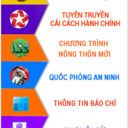
Xây dựng nền hành chính số đồng
hành cùng nông dân dân, doanh nghiệp
Giai đoạn 2026-2030, Đắk Lắk phấn
đấu có 77% xã đạt chuẩn nông thôn
mới
Chuyển đổi số 'mở đường' cho nông
nghiệp Đắk Lắk tăng trưởng bứt phá
Triển khai đồng bộ đo đạc, lập hồ sơ
địa chính, hoàn thiện cơ sở dữ liệu đất
đai
Ứng dụng sinh trắc học - Bước tiến
trong hành trình chuyển đổi số tại Đắk
Lắk
Đắk Lắk nâng cao hiệu quả công tác
Đảng từ Sổ tay đảng viên điện tử
Đắk Lắk đẩy mạnh nuôi biển công
nghệ, hướng tới phát triển thủy sản
bền vững
Tập huấn nâng cao năng lực triển khai
chuyển đổi số cho cán bộ, công chức