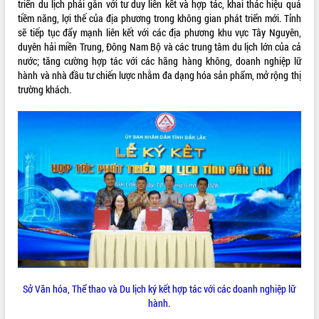
món ăn từ sầu riêng
triển du lịch phải gắn với tư duy liên kết và hợp tác, khai thác hiệu quả
tiềm năng, lợi thế của địa phương trong không gian phát triển mới. Tỉnh
Đắk Lắk công bố Quy hoạch và xúc
sẽ tiếp tục đẩy mạnh liên kết với các địa phương khu vực Tây Nguyên,
tiến đầu tư tỉnh
duyên hải miền Trung, Đông Nam Bộ và các trung tâm du lịch lớn của cả
Ngành cá ngừ Đắk Lắk chủ động thích
nước; tăng cường hợp tác với các hãng hàng không, doanh nghiệp lữ
ứng để giữ vững thị trường xuất khẩu
hành và nhà đầu tư chiến lược nhằm đa dạng hóa sản phẩm, mở rộng thị
Diễn đàn Kinh tế tư nhân Việt Nam đột
trường khách.
phá cơ chế - Hợp tác công tư
Đề án 06 tạo bước ngoặt đột phá trong
cải cách hành chính tỉnh Đắk Lắk
Kết nối tour, đẩy mạnh chuyển đổi số
để phát triển du lịch Đắk Lắk
Khởi động Dự án Đầu tư xây dựng hạ
tầng kỹ thuật Cụm công nghiệp Tân
Tiến
Gặp mặt các cơ quan báo chí nhân Kỷ
niệm 101 năm Ngày Báo chí Cách
mạng Việt Nam
Đắk Lắk sơ kết 4 năm triển khai thực
hiện Đề án 06 của Chính phủ
Sở Văn hóa, Thể thao và Du lịch ký kết hợp tác với các doanh nghiệp lữ
hành.
Họp báo thông tin về Hội nghị Công bố