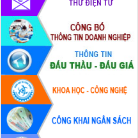
cấp xã
Đắk Lắk phát động hưởng ứng Ngày
Quyền của người tiêu dùng Việt Nam
2026
Đẩy mạnh cải cách hành chính, quyết
tâm đạt được mục tiêu tăng trưởng
hai con số trong năm 2026
Tổ chức trang trọng Lễ hội Đền thờ
Lương Văn Chánh năm 2026
Phó Bí thư Tỉnh ủy Đắk Lắk Đỗ Hữu
Huy giữ chức Bí thư Đảng ủy Ủy Ban
Nhân dân tỉnh
Bệnh án điện tử thúc đẩy chuyển đổi
số y tế tại Đắk Lắk
Chuyển đổi số thư viện: Mở rộng
không gian tri thức trong thời đại số
Đánh giá, rút kinh nghiệm công tác tổ
chức diễn tập trước ngày bầu cử
Chương trình “Gặp gỡ hữu nghị –
Friendship Meeting New Year 2026”