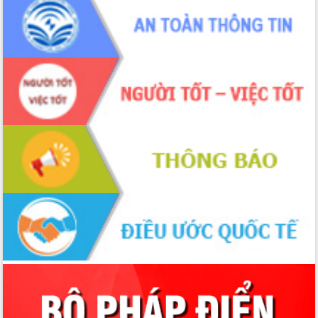
Bầu cử Quốc hội và HĐND: Cử tri Đắk
Lắk gửi gắm niềm tin, kỳ vọng vào lá
phiếu
Đắk Lắk sẵn sàng các điều kiện cho
Ngày hội bầu cử đại biểu Quốc hội
khóa XVI và HĐND các cấp nhiệm kỳ
2026-2031
Đảm bảo cuộc bầu cử đại biểu Quốc
hội và đại biểu HĐND các cấp diễn ra
an toàn, hiệu quả, đúng quy định
Thủ tướng Chính phủ Phạm Minh Chính
kiểm tra, chỉ đạo hoàn thành các dự
án cao tốc và thăm khu tái định cư tại
Đắk Lắk
Sôi nổi Hội đua ngựa truyền thống Gò
Thì Thùng mừng Xuân Bính Ngọ 2026
Lãnh đạo tỉnh dâng hương tưởng niệm
tại Đập Đồng Cam đầu Xuân Bính Ngọ
Ngành nông nghiệp phấn đấu tăng
trưởng đạt 5,86% trong năm 2026
UBND tỉnh Đắk Lắk triển khai công tác