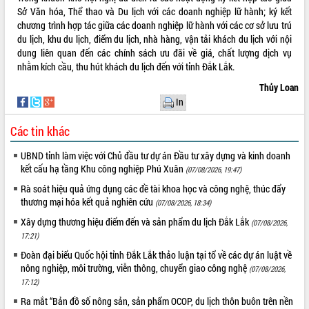
Sở Văn hóa, Thể thao và Du lịch với các doanh nghiệp lữ hành; ký kết
Hội thảo khoa học “Giải pháp thúc đẩy
chương trình hợp tác giữa các doanh nghiệp lữ hành với các cơ sở lưu trú
phát triển nền kinh tế xanh tại tỉnh
du lịch, khu du lịch, điểm du lịch, nhà hàng, vận tải khách du lịch với nội
Đắk Lắk”
dung liên quan đến các chính sách ưu đãi về giá, chất lượng dịch vụ
Tăng cường giám sát, đôn đốc thực
nhằm kích cầu, thu hút khách du lịch đến với tỉnh Đắk Lắk.
hiện nhiệm vụ quản lý tài sản công
hàng tuần
Thủy Loan
In
Tháo gỡ những vướng mắc, đẩy mạnh
công tác cải cách thủ tục hành chính
Các tin khác
tại Trung tâm Phục vụ hành chính
công tỉnh
UBND tỉnh làm việc với Chủ đầu tư dự án Đầu tư xây dựng và kinh doanh
Đắk Lắk: Tôn vinh 46 giải pháp tại Hội
kết cấu hạ tầng Khu công nghiệp Phú Xuân
(07/08/2026, 19:47)
thi Sáng tạo Kỹ thuật 2024 - 2025
Rà soát hiệu quả ứng dụng các đề tài khoa học và công nghệ, thúc đẩy
Đắk Lắk rà soát, điều chỉnh Đề án 190
thương mại hóa kết quả nghiên cứu
(07/08/2026, 18:34)
về phát triển nuôi trồng thủy sản
Xây dựng thương hiệu điểm đến và sản phẩm du lịch Đắk Lắk
Phó Chủ tịch UBND tỉnh Đắk Lắk
(07/08/2026,
17:21)
Trương Công Thái kiểm tra thực địa
Dự án cao tốc Khánh Hòa - Buôn Ma
Đoàn đại biểu Quốc hội tỉnh Đắk Lắk thảo luận tại tổ về các dự án luật về
Thuột
nông nghiệp, môi trường, viễn thông, chuyển giao công nghệ
(07/08/2026,
Định vị cà phê Việt Nam như một “di
17:12)
sản sống” trong dòng chảy toàn cầu
Ra mắt “Bản đồ số nông sản, sản phẩm OCOP, du lịch thôn buôn trên nền