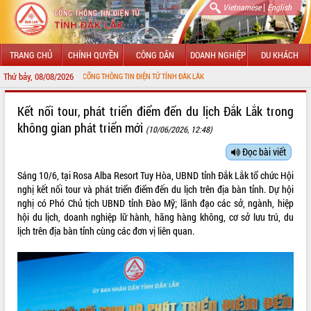
|
Vietnamese
English
TRANG CHỦ
CHÍNH QUYỀN
CÔNG DÂN
DOANH NGHIỆP
DU KHÁCH
Thứ bảy, 08/08/2026
G ĐẾN VỚI CỔNG THÔNG TIN ĐIỆN TỬ TỈNH ĐẮK LẮK
GIỚI THIỆU
Kết nối tour, phát triển điểm đến du lịch Đắk Lắk trong
không gian phát triển mới
(10/06/2026, 12:48)
LÃNH ĐẠO UBND TỈNH
Đọc bài viết
TIN TỨC SỰ KIỆN
Sáng 10/6, tại Rosa Alba Resort Tuy Hòa, UBND tỉnh Đắk Lắk tổ chức Hội
SỞ, BAN, NGÀNH
nghị kết nối tour và phát triển điểm đến du lịch trên địa bàn tỉnh. Dự hội
nghị có Phó Chủ tịch UBND tỉnh Đào Mỹ; lãnh đạo các sở, ngành, hiệp
UBND CÁC XÃ, PHƯỜNG
hội du lịch, doanh nghiệp lữ hành, hãng hàng không, cơ sở lưu trú, du
lịch trên địa bàn tỉnh cùng các đơn vị liên quan.
THÔNG TIN CHỈ ĐẠO ĐIỀU HÀNH
HỆ THỐNG VĂN BẢN
VĂN BẢN HĐND TỈNH