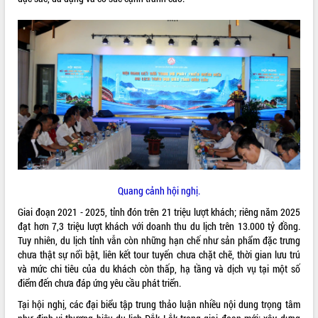
VIDEO
Khám bệnh, cấp phát thuốc miễn phí
và tặng quà người dân xã Cư Pui
Quang cảnh hội nghị.
Hội nghị UBND tỉnh Đắk Lắk thường kỳ
tháng 7/2026
Giai đoạn 2021 - 2025, tỉnh đón trên 21 triệu lượt khách; riêng năm 2025
Lễ truy tặng danh hiệu “Bà Mẹ Việt
đạt hơn 7,3 triệu lượt khách với doanh thu du lịch trên 13.000 tỷ đồng.
Nam Anh hùng” và trao Huân chương
Tuy nhiên, du lịch tỉnh vẫn còn những hạn chế như sản phẩm đặc trưng
Lao động
chưa thật sự nổi bật, liên kết tour tuyến chưa chặt chẽ, thời gian lưu trú
ALBUM ẢNH
và mức chi tiêu của du khách còn thấp, hạ tầng và dịch vụ tại một số
UBND tỉnh Đắk Lắk triển khai nhiệm
điểm đến chưa đáp ứng yêu cầu phát triển.
vụ 6 tháng cuối năm 2026
Kỳ họp thứ Hai, Hội đồng nhân dân
Tại hội nghị, các đại biểu tập trung thảo luận nhiều nội dung trọng tâm
tỉnh khóa XI quyết nghị nhiều nội dung