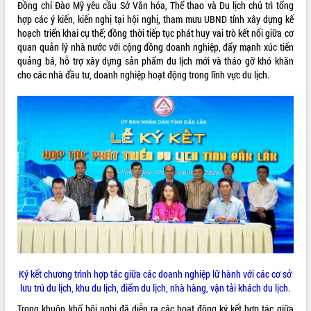
Quy hoạch và Xúc tiến đầu tư tỉnh Đắk
Đồng chí Đào Mỹ yêu cầu Sở Văn hóa, Thể thao và Du lịch chủ trì tổng
Lắk
hợp các ý kiến, kiến nghị tại hội nghị, tham mưu UBND tỉnh xây dựng kế
Khơi thông điểm nghẽn, đẩy nhanh
hoạch triển khai cụ thể; đồng thời tiếp tục phát huy vai trò kết nối giữa cơ
giải ngân vốn khắc phục thiên tai
quan quản lý nhà nước với cộng đồng doanh nghiệp, đẩy mạnh xúc tiến
quảng bá, hỗ trợ xây dựng sản phẩm du lịch mới và tháo gỡ khó khăn
HĐND tỉnh thông qua điều chỉnh Quy
cho các nhà đầu tư, doanh nghiệp hoạt động trong lĩnh vực du lịch.
hoạch tỉnh thời kỳ 2021-2030
Hội thảo góp ý hồ sơ điều chỉnh quy
hoạch tỉnh Đắk Lắk thời kỳ 2021-2030,
tầm nhìn đến năm 2050
Nâng cao hiệu quả hoạt động của các
doanh nghiệp nhà nước
Hội nghị triển khai kết nối mạng
truyền số liệu chuyên dùng phục vụ cơ
quan Đảng, Nhà nước
Lễ phát động chuỗi hoạt động chung
tay làm sạch môi trường
Xã Ea Kar bước chuyển mình trong
công tác cải cách hành chính mô hình
Ký kết chương trình hợp tác giữa các doanh nghiệp lữ hành với các cơ sở
mới
lưu trú du lịch, khu du lịch, điểm du lịch, nhà hàng, vận tải khách du lịch.
UBND tỉnh họp báo định kỳ tháng 4
năm 2026
Trong khuôn khổ hội nghị đã diễn ra các hoạt động ký kết hợp tác giữa