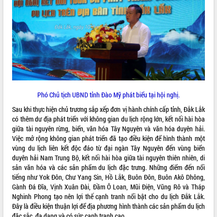
ĐIỂM TIN VĂN BẢN
QUY HOẠCH - KẾ HOẠCH
Phó Chủ tịch UBND tỉnh Đào Mỹ phát biểu tại hội nghị.
Sau khi thực hiện chủ trương sắp xếp đơn vị hành chính cấp tỉnh, Đắk Lắk
có thêm dư địa phát triển với không gian du lịch rộng lớn, kết nối hài hòa
giữa tài nguyên rừng, biển, văn hóa Tây Nguyên và văn hóa duyên hải.
Việc mở rộng không gian phát triển đã tạo điều kiện để hình thành một
vùng du lịch liên kết độc đáo từ đại ngàn Tây Nguyên đến vùng biển
duyên hải Nam Trung Bộ, kết nối hài hòa giữa tài nguyên thiên nhiên, di
sản văn hóa và các sản phẩm du lịch đặc trưng. Những điểm đến nổi
tiếng như Yok Đôn, Chư Yang Sin, Hồ Lắk, Buôn Đôn, Buôn Akô Dhông,
Gành Đá Đĩa, Vịnh Xuân Đài, Đầm Ô Loan, Mũi Điện, Vũng Rô và Tháp
Nghinh Phong tạo nên lợi thế cạnh tranh nổi bật cho du lịch Đắk Lắk.
Đây là điều kiện thuận lợi để địa phương hình thành các sản phẩm du lịch
đặc sắc, đa dạng và có sức cạnh tranh cao.