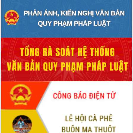
Thứ trưởng Bộ Y tế làm việc với tỉnh
Đắk Lắk về phát triển nhân lực y tế
cho trạm y tế cấp xã
Du lịch Đắk Lắk nâng tầm trải nghiệm
du khách thông qua Hệ thống cơ sở dữ
liệu và Bản đồ số
Tập huấn ứng dụng trí tuệ nhân tạo (AI)
trong thương mại điện tử năm 2026
Đoàn đại biểu Quốc hội tỉnh Đắk Lắk
trao đổi thông tin trước Kỳ họp thứ
nhất, Quốc hội khóa XVI
Quyết liệt cải cách hành chính, khơi
thông nguồn lực phát triển
Nâng cao hiệu lực, hiệu quả HĐND
tỉnh thông qua hiện đại hóa hành chính
Xã Ea Phê gắn cải cách hành chính với
chuyển đổi số
Phó Chủ tịch Thường trực UBND tỉnh
Hồ Thị Nguyên Thảo làm việc tại Trung
tâm Phục vụ hành chính công xã Ea
Phê