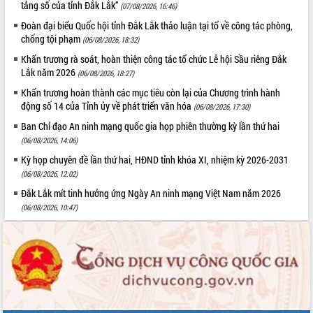
Xây dựng nông thôn mới: Nâng cao đời
tảng số của tỉnh Đắk Lắk”
(07/08/2026, 16:46)
sống người dân từ những mô hình thiết
Đoàn đại biểu Quốc hội tỉnh Đắk Lắk thảo luận tại tổ về công tác phòng,
thực
chống tội phạm
(06/08/2026, 18:32)
Quyết liệt tháo gỡ vướng mắc, đẩy
Khẩn trương rà soát, hoàn thiện công tác tổ chức Lễ hội Sầu riêng Đắk
nhanh tiến độ các dự án trọng điểm
Lắk năm 2026
(06/08/2026, 18:27)
trong Khu kinh tế Nam Phú Yên
Khẩn trương hoàn thành các mục tiêu còn lại của Chương trình hành
Hòn Yến phát triển du lịch gắn với bảo
động số 14 của Tỉnh ủy về phát triển văn hóa
(06/08/2026, 17:30)
tồn biển
Ban Chỉ đạo An ninh mạng quốc gia họp phiên thường kỳ lần thứ hai
Lấy ý kiến điều chỉnh Quy hoạch tỉnh
Đắk Lắk thời kỳ 2021-2030, tầm nhìn
(06/08/2026, 14:06)
đến năm 2050
Kỳ họp chuyên đề lần thứ hai, HĐND tỉnh khóa XI, nhiệm kỳ 2026-2031
Phát động chiến dịch 30 ngày đêm
(06/08/2026, 12:02)
giải phóng mặt bằng Tuyến đường bộ
Đắk Lắk mít tinh hưởng ứng Ngày An ninh mạng Việt Nam năm 2026
ven biển
(06/08/2026, 10:47)
Đắk Lắk nỗ lực thúc đẩy tăng trưởng
kinh tế từ 10% trở lên trong Quý
II/2026
Đắk Lắk ký kết thỏa thuận hợp tác về
chuyển đổi số giai đoạn 2026 – 2030
với Tập đoàn Bưu chính Viễn thông
Việt Nam