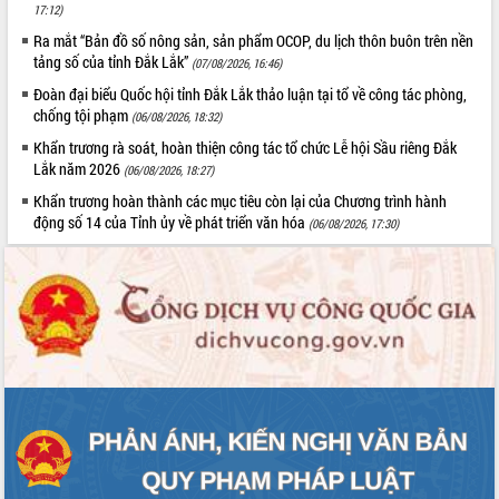
Định vị cà phê Việt Nam như một “di
17:12)
sản sống” trong dòng chảy toàn cầu
Ra mắt “Bản đồ số nông sản, sản phẩm OCOP, du lịch thôn buôn trên nền
Xây dựng nông thôn mới: Nâng cao đời
tảng số của tỉnh Đắk Lắk”
(07/08/2026, 16:46)
sống người dân từ những mô hình thiết
Đoàn đại biểu Quốc hội tỉnh Đắk Lắk thảo luận tại tổ về công tác phòng,
thực
chống tội phạm
(06/08/2026, 18:32)
Quyết liệt tháo gỡ vướng mắc, đẩy
Khẩn trương rà soát, hoàn thiện công tác tổ chức Lễ hội Sầu riêng Đắk
nhanh tiến độ các dự án trọng điểm
Lắk năm 2026
(06/08/2026, 18:27)
trong Khu kinh tế Nam Phú Yên
Khẩn trương hoàn thành các mục tiêu còn lại của Chương trình hành
Hòn Yến phát triển du lịch gắn với bảo
động số 14 của Tỉnh ủy về phát triển văn hóa
tồn biển
(06/08/2026, 17:30)
Lấy ý kiến điều chỉnh Quy hoạch tỉnh
Đắk Lắk thời kỳ 2021-2030, tầm nhìn
đến năm 2050
Phát động chiến dịch 30 ngày đêm
giải phóng mặt bằng Tuyến đường bộ
ven biển
Đắk Lắk nỗ lực thúc đẩy tăng trưởng
kinh tế từ 10% trở lên trong Quý
II/2026
Đắk Lắk ký kết thỏa thuận hợp tác về
chuyển đổi số giai đoạn 2026 – 2030