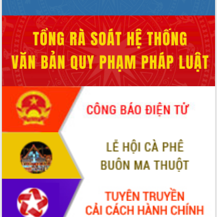
với Tập đoàn Bưu chính Viễn thông
Việt Nam
Thứ trưởng Bộ Y tế làm việc với tỉnh
Đắk Lắk về phát triển nhân lực y tế
cho trạm y tế cấp xã
Du lịch Đắk Lắk nâng tầm trải nghiệm
du khách thông qua Hệ thống cơ sở dữ
liệu và Bản đồ số
Tập huấn ứng dụng trí tuệ nhân tạo (AI)
trong thương mại điện tử năm 2026
Đoàn đại biểu Quốc hội tỉnh Đắk Lắk
trao đổi thông tin trước Kỳ họp thứ
nhất, Quốc hội khóa XVI
Quyết liệt cải cách hành chính, khơi
thông nguồn lực phát triển
Nâng cao hiệu lực, hiệu quả HĐND
tỉnh thông qua hiện đại hóa hành chính
Xã Ea Phê gắn cải cách hành chính với
chuyển đổi số
Phó Chủ tịch Thường trực UBND tỉnh