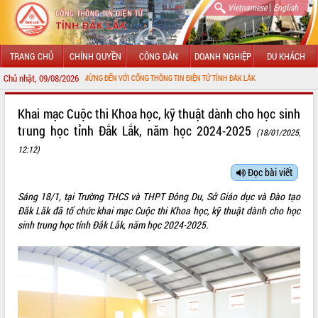
|
Vietnamese
English
TRANG CHỦ
CHÍNH QUYỀN
CÔNG DÂN
DOANH NGHIỆP
DU KHÁCH
Chủ nhật, 09/08/2026
CHÀO MỪNG ĐẾN VỚI CỔNG THÔNG TIN ĐIỆN TỬ TỈNH ĐẮK LẮK
GIỚI THIỆU
Khai mạc Cuộc thi Khoa học, kỹ thuật dành cho học sinh
trung học tỉnh Đắk Lắk, năm học 2024-2025
(18/01/2025,
LÃNH ĐẠO UBND TỈNH
12:12)
TIN TỨC SỰ KIỆN
Đọc bài viết
SỞ, BAN, NGÀNH
Sáng 18/1, tại Trường THCS và THPT Đông Du, Sở Giáo dục và Đào tạo
Đắk Lắk đã tổ chức khai mạc Cuộc thi Khoa học, kỹ thuật dành cho học
UBND CÁC XÃ, PHƯỜNG
sinh trung học tỉnh Đắk Lắk, năm học 2024-2025.
THÔNG TIN CHỈ ĐẠO ĐIỀU HÀNH
HỆ THỐNG VĂN BẢN
VĂN BẢN HĐND TỈNH