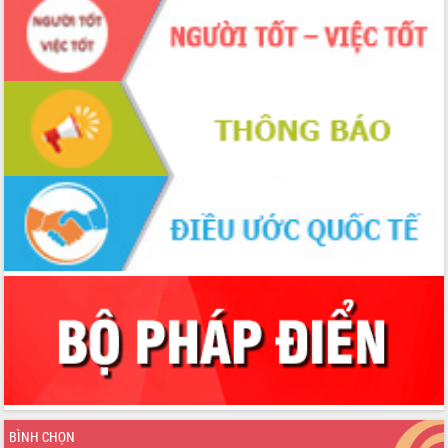
Chương trình “Gặp gỡ hữu nghị –
Friendship Meeting New Year 2026”
Bầu cử Quốc hội và HĐND: Cử tri Đắk
Lắk gửi gắm niềm tin, kỳ vọng vào lá
phiếu
Đắk Lắk sẵn sàng các điều kiện cho
Ngày hội bầu cử đại biểu Quốc hội
khóa XVI và HĐND các cấp nhiệm kỳ
2026-2031
Đảm bảo cuộc bầu cử đại biểu Quốc
hội và đại biểu HĐND các cấp diễn ra
an toàn, hiệu quả, đúng quy định
Thủ tướng Chính phủ Phạm Minh Chính
kiểm tra, chỉ đạo hoàn thành các dự
án cao tốc và thăm khu tái định cư tại
Đắk Lắk
Sôi nổi Hội đua ngựa truyền thống Gò
Thì Thùng mừng Xuân Bính Ngọ 2026
Lãnh đạo tỉnh dâng hương tưởng niệm
tại Đập Đồng Cam đầu Xuân Bính Ngọ
BÌNH CHỌN
Ngành nông nghiệp phấn đấu tăng