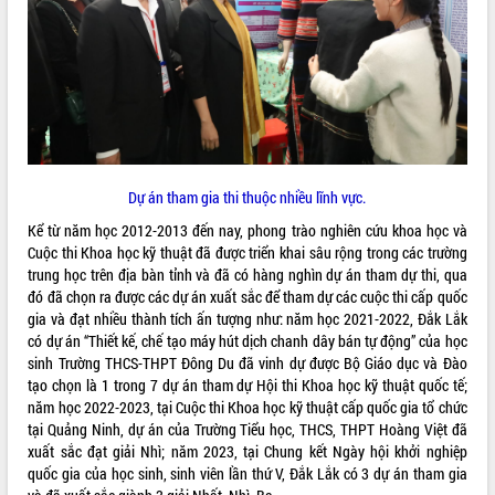
hiện Đề án 06 của Chính phủ
Họp báo thông tin về Hội nghị Công bố
Quy hoạch và Xúc tiến đầu tư tỉnh Đắk
Lắk
Khơi thông điểm nghẽn, đẩy nhanh
giải ngân vốn khắc phục thiên tai
HĐND tỉnh thông qua điều chỉnh Quy
hoạch tỉnh thời kỳ 2021-2030
Dự án tham gia thi thuộc nhiều lĩnh vực.
Hội thảo góp ý hồ sơ điều chỉnh quy
hoạch tỉnh Đắk Lắk thời kỳ 2021-2030,
Kể từ năm học 2012-2013 đến nay, phong trào nghiên cứu khoa học và
tầm nhìn đến năm 2050
Cuộc thi Khoa học kỹ thuật đã được triển khai sâu rộng trong các trường
Nâng cao hiệu quả hoạt động của các
trung học trên địa bàn tỉnh và đã có hàng nghìn dự án tham dự thi, qua
doanh nghiệp nhà nước
đó đã chọn ra được các dự án xuất sắc để tham dự các cuộc thi cấp quốc
gia và đạt nhiều thành tích ấn tượng như: năm học 2021-2022, Đắk Lắk
Hội nghị triển khai kết nối mạng
có dự án “Thiết kế, chế tạo máy hút dịch chanh dây bán tự động” của học
truyền số liệu chuyên dùng phục vụ cơ
sinh Trường THCS-THPT Đông Du đã vinh dự được Bộ Giáo dục và Đào
quan Đảng, Nhà nước
tạo chọn là 1 trong 7 dự án tham dự Hội thi Khoa học kỹ thuật quốc tế;
Lễ phát động chuỗi hoạt động chung
năm học 2022-2023, tại Cuộc thi Khoa học kỹ thuật cấp quốc gia tổ chức
tay làm sạch môi trường
tại Quảng Ninh, dự án của Trường Tiểu học, THCS, THPT Hoàng Việt đã
Xã Ea Kar bước chuyển mình trong
xuất sắc đạt giải Nhì; năm 2023, tại Chung kết Ngày hội khởi nghiệp
công tác cải cách hành chính mô hình
quốc gia của học sinh, sinh viên lần thứ V, Đắk Lắk có 3 dự án tham gia
mới