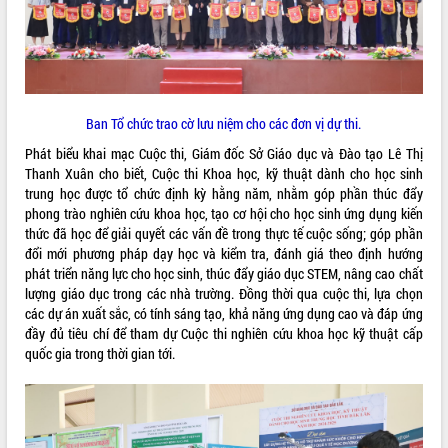
Kỳ họp thứ Hai, Hội đồng nhân dân
tỉnh khóa XI quyết nghị nhiều nội dung
quan trọng
Bí thư Tỉnh ủy Lương Nguyễn Minh
Triết thăm, tặng quà người có công với
Ban Tổ chức trao cờ lưu niệm cho các đơn vị dự thi.
cách mạng
LIÊN KẾT WEB
Rà soát, hoàn thiện hệ thống thiết chế
Phát biểu khai mạc Cuộc thi, Giám đốc Sở Giáo dục và Đào tạo Lê Thị
văn hóa, thể thao đáp ứng yêu cầu
Thanh Xuân cho biết, Cuộc thi Khoa học, kỹ thuật dành cho học sinh
phát triển mới
trung học được tổ chức định kỳ hằng năm, nhằm góp phần thúc đẩy
phong trào nghiên cứu khoa học, tạo cơ hội cho học sinh ứng dụng kiến
Thường trực HĐND tỉnh Đắk Lắk gặp
THỐNG KÊ TRUY CẬP
thức đã học để giải quyết các vấn đề trong thực tế cuộc sống; góp phần
mặt Đoàn chuyên gia y tế TP. Hồ Chí
đổi mới phương pháp dạy học và kiểm tra, đánh giá theo định hướng
Minh
Hôm nay:
15915
phát triển năng lực cho học sinh, thúc đẩy giáo dục STEM, nâng cao chất
Lễ truy điệu và an táng hài cốt liệt sĩ
Tất cả:
66101583
lượng giáo dục trong các nhà trường. Đồng thời qua cuộc thi, lựa chọn
tại Nghĩa trang Liệt sĩ xã Sơn Hòa
các dự án xuất sắc, có tính sáng tạo, khả năng ứng dụng cao và đáp ứng
Bàn giải pháp tháo gỡ khó khăn trong
đầy đủ tiêu chí để tham dự Cuộc thi nghiên cứu khoa học kỹ thuật cấp
xuất khẩu sầu riêng và triển khai quy
quốc gia trong thời gian tới.
định EUDR
Thứ trưởng Bộ Nông nghiệp và Môi
trường Nguyễn Hoàng Hiệp khảo sát
vùng trồng và doanh nghiệp đóng gói