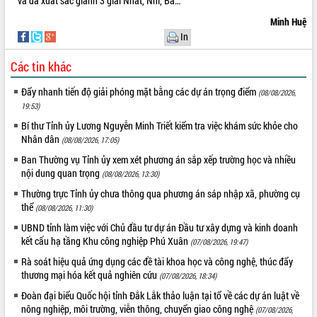
và đã xuất sắc giành 3 giải Nhất, Nhì, Ba…
UBND tỉnh họp báo định kỳ tháng 4
Minh Huệ
năm 2026
In
Hội thảo khoa học “Giải pháp thúc đẩy
phát triển nền kinh tế xanh tại tỉnh
Các tin khác
Đắk Lắk”
Tăng cường giám sát, đôn đốc thực
Đẩy nhanh tiến độ giải phóng mặt bằng các dự án trọng điểm
(08/08/2026,
hiện nhiệm vụ quản lý tài sản công
19:53)
hàng tuần
Bí thư Tỉnh ủy Lương Nguyễn Minh Triết kiểm tra việc khám sức khỏe cho
Tháo gỡ những vướng mắc, đẩy mạnh
Nhân dân
(08/08/2026, 17:05)
công tác cải cách thủ tục hành chính
Ban Thường vụ Tỉnh ủy xem xét phương án sắp xếp trường học và nhiều
tại Trung tâm Phục vụ hành chính
nội dung quan trọng
(08/08/2026, 13:30)
công tỉnh
Thường trực Tỉnh ủy chưa thông qua phương án sáp nhập xã, phường cụ
Đắk Lắk: Tôn vinh 46 giải pháp tại Hội
thể
(08/08/2026, 11:30)
thi Sáng tạo Kỹ thuật 2024 - 2025
UBND tỉnh làm việc với Chủ đầu tư dự án Đầu tư xây dựng và kinh doanh
Đắk Lắk rà soát, điều chỉnh Đề án 190
kết cấu hạ tầng Khu công nghiệp Phú Xuân
(07/08/2026, 19:47)
về phát triển nuôi trồng thủy sản
Phó Chủ tịch UBND tỉnh Đắk Lắk
Rà soát hiệu quả ứng dụng các đề tài khoa học và công nghệ, thúc đẩy
thương mại hóa kết quả nghiên cứu
Trương Công Thái kiểm tra thực địa
(07/08/2026, 18:34)
Dự án cao tốc Khánh Hòa - Buôn Ma
Đoàn đại biểu Quốc hội tỉnh Đắk Lắk thảo luận tại tổ về các dự án luật về
Thuột
nông nghiệp, môi trường, viễn thông, chuyển giao công nghệ
(07/08/2026,