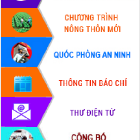
Hồ Thị Nguyên Thảo làm việc tại Trung
tâm Phục vụ hành chính công xã Ea
Phê
Xây dựng nền hành chính số đồng
hành cùng nông dân dân, doanh nghiệp
Giai đoạn 2026-2030, Đắk Lắk phấn
đấu có 77% xã đạt chuẩn nông thôn
mới
Chuyển đổi số 'mở đường' cho nông
nghiệp Đắk Lắk tăng trưởng bứt phá
Triển khai đồng bộ đo đạc, lập hồ sơ
địa chính, hoàn thiện cơ sở dữ liệu đất
đai
Ứng dụng sinh trắc học - Bước tiến
trong hành trình chuyển đổi số tại Đắk
Lắk
Đắk Lắk nâng cao hiệu quả công tác
Đảng từ Sổ tay đảng viên điện tử
Đắk Lắk đẩy mạnh nuôi biển công
nghệ, hướng tới phát triển thủy sản
bền vững