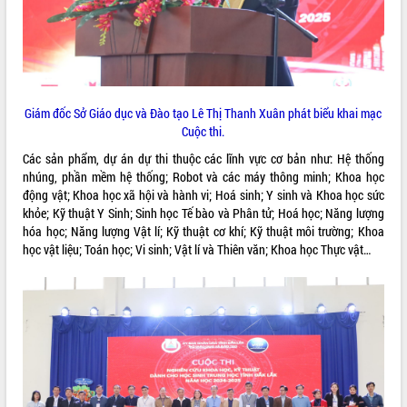
VIDEO
Giám đốc Sở Giáo dục và Đào tạo Lê Thị Thanh Xuân phát biểu khai mạc
Cuộc thi.
Các sản phẩm, dự án dự thi thuộc các lĩnh vực cơ bản như: Hệ thống
nhúng, phần mềm hệ thống; Robot và các máy thông minh; Khoa học
động vật; Khoa học xã hội và hành vi; Hoá sinh; Y sinh và Khoa học sức
Trailer Lễ hội Sầu riêng Đắk Lắk năm
khỏe; Kỹ thuật Y Sinh; Sinh học Tế bào và Phân tử; Hoá học; Năng lượng
2026
hóa học; Năng lượng Vật lí; Kỹ thuật cơ khí; Kỹ thuật môi trường; Khoa
Khám bệnh, cấp phát thuốc miễn phí
học vật liệu; Toán học; Vi sinh; Vật lí và Thiên văn; Khoa học Thực vật…
và tặng quà người dân xã Cư Pui
Hội nghị UBND tỉnh Đắk Lắk thường kỳ
tháng 7/2026
Lễ truy tặng danh hiệu “Bà Mẹ Việt
ALBUM ẢNH
Nam Anh hùng” và trao Huân chương
Lao động
UBND tỉnh Đắk Lắk triển khai nhiệm
vụ 6 tháng cuối năm 2026