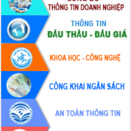
Tập huấn nâng cao năng lực triển khai
chuyển đổi số cho cán bộ, công chức
cấp xã
Đắk Lắk phát động hưởng ứng Ngày
Quyền của người tiêu dùng Việt Nam
2026
Đẩy mạnh cải cách hành chính, quyết
tâm đạt được mục tiêu tăng trưởng
hai con số trong năm 2026
Tổ chức trang trọng Lễ hội Đền thờ
Lương Văn Chánh năm 2026
Phó Bí thư Tỉnh ủy Đắk Lắk Đỗ Hữu
Huy giữ chức Bí thư Đảng ủy Ủy Ban
Nhân dân tỉnh
Bệnh án điện tử thúc đẩy chuyển đổi
số y tế tại Đắk Lắk
Chuyển đổi số thư viện: Mở rộng
không gian tri thức trong thời đại số
Đánh giá, rút kinh nghiệm công tác tổ
chức diễn tập trước ngày bầu cử