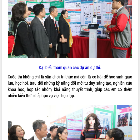
sầu riêng tại Đắk Lắk
Trình diễn nghệ thuật chế biến các
món ăn từ sầu riêng
Đắk Lắk công bố Quy hoạch và xúc
tiến đầu tư tỉnh
Ngành cá ngừ Đắk Lắk chủ động thích
ứng để giữ vững thị trường xuất khẩu
Diễn đàn Kinh tế tư nhân Việt Nam đột
phá cơ chế - Hợp tác công tư
Đề án 06 tạo bước ngoặt đột phá trong
Đại biểu tham quan các dự án dự thi.
cải cách hành chính tỉnh Đắk Lắk
Cuộc thi không chỉ là sân chơi tri thức mà còn là cơ hội để học sinh giao
Kết nối tour, đẩy mạnh chuyển đổi số
lưu, học hỏi, trau dồi những kỹ năng đổi mới tư duy sáng tạo, nghiên cứu
để phát triển du lịch Đắk Lắk
khoa học, hợp tác nhóm, khả năng thuyết trình, giúp các em có thêm
Khởi động Dự án Đầu tư xây dựng hạ
nhiều kiến thức để phục vụ việc học tập.
tầng kỹ thuật Cụm công nghiệp Tân
Tiến
Gặp mặt các cơ quan báo chí nhân Kỷ
niệm 101 năm Ngày Báo chí Cách
mạng Việt Nam
Đắk Lắk sơ kết 4 năm triển khai thực