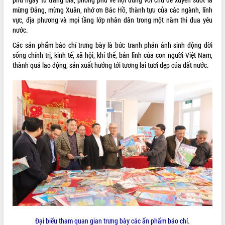
Rà soát, hoàn thiện hệ thống thiết chế
mừng Đảng, mừng Xuân, nhớ ơn Bác Hồ, thành tựu của các ngành, lĩnh
văn hóa, thể thao đáp ứng yêu cầu
vực, địa phương và mọi tầng lớp nhân dân trong một năm thi đua yêu
phát triển mới
nước.
Thường trực HĐND tỉnh Đắk Lắk gặp
Các sản phẩm báo chí trưng bày là bức tranh phản ánh sinh động đời
mặt Đoàn chuyên gia y tế TP. Hồ Chí
sống chính trị, kinh tế, xã hội, khí thế, bản lĩnh của con người Việt Nam,
Minh
LIÊN KẾT WEB
thành quả lao động, sản xuất hướng tới tương lai tươi đẹp của đất nước.
Lễ truy điệu và an táng hài cốt liệt sĩ
tại Nghĩa trang Liệt sĩ xã Sơn Hòa
Bàn giải pháp tháo gỡ khó khăn trong
xuất khẩu sầu riêng và triển khai quy
THỐNG KÊ TRUY CẬP
định EUDR
Thứ trưởng Bộ Nông nghiệp và Môi
Hôm nay:
32548
trường Nguyễn Hoàng Hiệp khảo sát
Tất cả:
66008690
vùng trồng và doanh nghiệp đóng gói
sầu riêng tại Đắk Lắk
Trình diễn nghệ thuật chế biến các
món ăn từ sầu riêng
Đắk Lắk công bố Quy hoạch và xúc
tiến đầu tư tỉnh
Ngành cá ngừ Đắk Lắk chủ động thích
Đại biểu tham quan gian trưng bày các ấn phẩm báo chí.