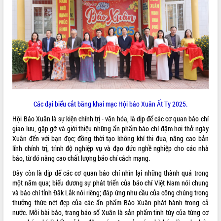
ĐIỂM TIN VĂN BẢN
QUY HOẠCH - KẾ HOẠCH
Các đại biểu cắt băng khai mạc Hội báo Xuân Ất Tỵ 2025.
Hội Báo Xuân là sự kiện chính trị - văn hóa, là dịp để các cơ quan báo chí
giao lưu, gặp gỡ và giới thiệu những ấn phẩm báo chí đậm hơi thở ngày
Xuân đến với bạn đọc; đồng thời tạo không khí thi đua, nâng cao bản
lĩnh chính trị, trình độ nghiệp vụ và đạo đức nghề nghiệp cho các nhà
báo, từ đó nâng cao chất lượng báo chí cách mạng.
Đây còn là dịp để các cơ quan báo chí nhìn lại những thành quả trong
một năm qua; biểu dương sự phát triển của báo chí Việt Nam nói chung
và báo chí tỉnh Đắk Lắk nói riêng; đáp ứng nhu cầu của công chúng trong
thưởng thức nét đẹp của các ấn phẩm Báo Xuân phát hành trong cả
nước. Mỗi bài báo, trang báo số Xuân là sản phẩm tinh túy của từng cơ