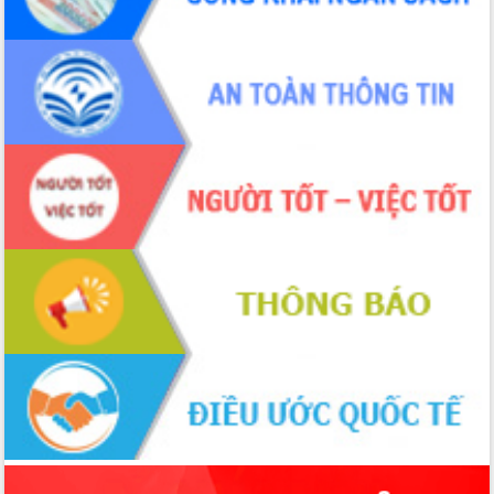
Đẩy mạnh cải cách hành chính, quyết
tâm đạt được mục tiêu tăng trưởng
hai con số trong năm 2026
Tổ chức trang trọng Lễ hội Đền thờ
Lương Văn Chánh năm 2026
Phó Bí thư Tỉnh ủy Đắk Lắk Đỗ Hữu
Huy giữ chức Bí thư Đảng ủy Ủy Ban
Nhân dân tỉnh
Bệnh án điện tử thúc đẩy chuyển đổi
số y tế tại Đắk Lắk
Chuyển đổi số thư viện: Mở rộng
không gian tri thức trong thời đại số
Đánh giá, rút kinh nghiệm công tác tổ
chức diễn tập trước ngày bầu cử
Chương trình “Gặp gỡ hữu nghị –
Friendship Meeting New Year 2026”
Bầu cử Quốc hội và HĐND: Cử tri Đắk
Lắk gửi gắm niềm tin, kỳ vọng vào lá
phiếu
Đắk Lắk sẵn sàng các điều kiện cho