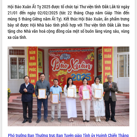
ứng để giữ vững thị trường xuất khẩu
Hội Báo Xuân Ất Tỵ 2025 được tổ chức tại Thư viện tỉnh Đắk Lắk từ ngày
Diễn đàn Kinh tế tư nhân Việt Nam đột
21/01 đến ngày 02/02/2025 (tức 22 tháng Chạp năm Giáp Thìn đến
phá cơ chế - Hợp tác công tư
mùng 5 tháng Giêng năm Ất Tỵ). Kết thúc Hội Báo Xuân, ấn phẩm trưng
Đề án 06 tạo bước ngoặt đột phá trong
bày sẽ được Hội Nhà báo tỉnh phối hợp với Thư viện tỉnh Đắk Lắk trao
cải cách hành chính tỉnh Đắk Lắk
tặng cho Nhà văn hoá cộng đồng của một số buôn làng vùng sâu, vùng
Kết nối tour, đẩy mạnh chuyển đổi số
xa của tỉnh.
để phát triển du lịch Đắk Lắk
Khởi động Dự án Đầu tư xây dựng hạ
tầng kỹ thuật Cụm công nghiệp Tân
Tiến
Gặp mặt các cơ quan báo chí nhân Kỷ
niệm 101 năm Ngày Báo chí Cách
mạng Việt Nam
Đắk Lắk sơ kết 4 năm triển khai thực
hiện Đề án 06 của Chính phủ
Họp báo thông tin về Hội nghị Công bố
Quy hoạch và Xúc tiến đầu tư tỉnh Đắk
Lắk
Khơi thông điểm nghẽn, đẩy nhanh
giải ngân vốn khắc phục thiên tai
Phó trưởng Ban Thường trực Ban Tuyên giáo Tỉnh ủy Huỳnh Chiến Thắng