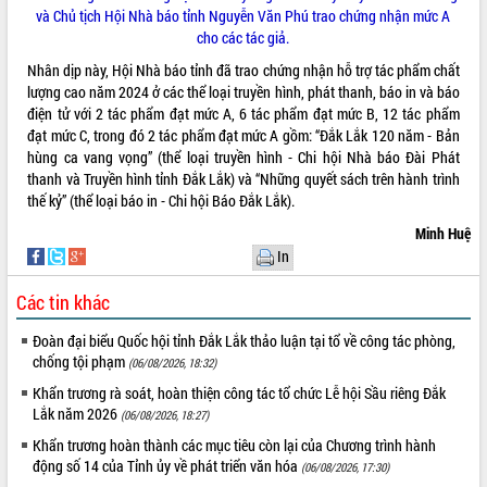
HĐND tỉnh thông qua điều chỉnh Quy
và Chủ tịch Hội Nhà báo tỉnh Nguyễn Văn Phú trao chứng nhận mức A
hoạch tỉnh thời kỳ 2021-2030
cho các tác giả.
Hội thảo góp ý hồ sơ điều chỉnh quy
Nhân dịp này, Hội Nhà báo tỉnh đã trao chứng nhận hỗ trợ tác phẩm chất
hoạch tỉnh Đắk Lắk thời kỳ 2021-2030,
lượng cao năm 2024 ở các thể loại truyền hình, phát thanh, báo in và báo
tầm nhìn đến năm 2050
điện tử với 2 tác phẩm đạt mức A, 6 tác phẩm đạt mức B, 12 tác phẩm
Nâng cao hiệu quả hoạt động của các
đạt mức C, trong đó 2 tác phẩm đạt mức A gồm: “Đắk Lắk 120 năm - Bản
doanh nghiệp nhà nước
hùng ca vang vọng” (thể loại truyền hình - Chi hội Nhà báo Đài Phát
Hội nghị triển khai kết nối mạng
thanh và Truyền hình tỉnh Đắk Lắk) và “Những quyết sách trên hành trình
truyền số liệu chuyên dùng phục vụ cơ
thế kỷ” (thể loại báo in - Chi hội Báo Đắk Lắk).
quan Đảng, Nhà nước
Minh Huệ
Lễ phát động chuỗi hoạt động chung
In
tay làm sạch môi trường
Xã Ea Kar bước chuyển mình trong
Các tin khác
công tác cải cách hành chính mô hình
mới
Đoàn đại biểu Quốc hội tỉnh Đắk Lắk thảo luận tại tổ về công tác phòng,
chống tội phạm
UBND tỉnh họp báo định kỳ tháng 4
(06/08/2026, 18:32)
năm 2026
Khẩn trương rà soát, hoàn thiện công tác tổ chức Lễ hội Sầu riêng Đắk
Hội thảo khoa học “Giải pháp thúc đẩy
Lắk năm 2026
(06/08/2026, 18:27)
phát triển nền kinh tế xanh tại tỉnh
Khẩn trương hoàn thành các mục tiêu còn lại của Chương trình hành
Đắk Lắk”
động số 14 của Tỉnh ủy về phát triển văn hóa
(06/08/2026, 17:30)
Tăng cường giám sát, đôn đốc thực