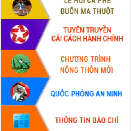
du khách thông qua Hệ thống cơ sở dữ
liệu và Bản đồ số
Tập huấn ứng dụng trí tuệ nhân tạo (AI)
trong thương mại điện tử năm 2026
Đoàn đại biểu Quốc hội tỉnh Đắk Lắk
trao đổi thông tin trước Kỳ họp thứ
nhất, Quốc hội khóa XVI
Quyết liệt cải cách hành chính, khơi
thông nguồn lực phát triển
Nâng cao hiệu lực, hiệu quả HĐND
tỉnh thông qua hiện đại hóa hành chính
Xã Ea Phê gắn cải cách hành chính với
chuyển đổi số
Phó Chủ tịch Thường trực UBND tỉnh
Hồ Thị Nguyên Thảo làm việc tại Trung
tâm Phục vụ hành chính công xã Ea
Phê
Xây dựng nền hành chính số đồng
hành cùng nông dân dân, doanh nghiệp
Giai đoạn 2026-2030, Đắk Lắk phấn
đấu có 77% xã đạt chuẩn nông thôn