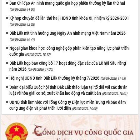
Ban Chỉ đạo An ninh mạng quốc gia họp phiên thường kỳ lần thứ hai
hiện nhiệm vụ quản lý tài sản công
(06/08/2026, 14:06)
hàng tuần
Kỳ họp chuyên đề lần thứ hai, HĐND tỉnh khóa XI, nhiệm kỳ 2026-2031
Tháo gỡ những vướng mắc, đẩy mạnh
(06/08/2026, 12:02)
công tác cải cách thủ tục hành chính
tại Trung tâm Phục vụ hành chính
Đắk Lắk mít tinh hưởng ứng Ngày An ninh mạng Việt Nam năm 2026
công tỉnh
(06/08/2026, 10:47)
Đắk Lắk: Tôn vinh 46 giải pháp tại Hội
Ngoại giao khoa học, công nghệ góp phần kiến tạo năng lực phát triển
thi Sáng tạo Kỹ thuật 2024 - 2025
quốc gia
(05/08/2026, 18:13)
Đắk Lắk rà soát, điều chỉnh Đề án 190
Đắk Lắk họp báo công bố 17 hoạt động đặc sắc của Lễ hội Sầu riêng
về phát triển nuôi trồng thủy sản
năm 2026
(05/08/2026, 17:30)
Phó Chủ tịch UBND tỉnh Đắk Lắk
Hội nghị UBND tỉnh Đắk Lắk thường kỳ tháng 7/2026
(05/08/2026, 17:18)
Trương Công Thái kiểm tra thực địa
Dự án cao tốc Khánh Hòa - Buôn Ma
Đoàn đại biểu Quốc hội tỉnh Đắk Lắk thảo luận tại tổ đối với các dự án
Thuột
luật về hòa giải cơ sở, xuất khẩu lao động và xuất bản
(05/08/2026, 16:01)
Định vị cà phê Việt Nam như một “di
UBND tỉnh làm việc với Tổng Công ty Điện lực miền Trung về bảo đảm
sản sống” trong dòng chảy toàn cầu
cung ứng điện và phát triển lưới điện
(05/08/2026, 14:00)
Xây dựng nông thôn mới: Nâng cao đời
sống người dân từ những mô hình thiết
thực
Quyết liệt tháo gỡ vướng mắc, đẩy