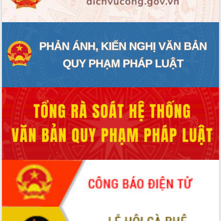
nhanh tiến độ các dự án trọng điểm
trong Khu kinh tế Nam Phú Yên
Hòn Yến phát triển du lịch gắn với bảo
tồn biển
Lấy ý kiến điều chỉnh Quy hoạch tỉnh
Đắk Lắk thời kỳ 2021-2030, tầm nhìn
đến năm 2050
Phát động chiến dịch 30 ngày đêm
giải phóng mặt bằng Tuyến đường bộ
ven biển
Đắk Lắk nỗ lực thúc đẩy tăng trưởng
kinh tế từ 10% trở lên trong Quý
II/2026
Đắk Lắk ký kết thỏa thuận hợp tác về
chuyển đổi số giai đoạn 2026 – 2030
với Tập đoàn Bưu chính Viễn thông
Việt Nam
Thứ trưởng Bộ Y tế làm việc với tỉnh
Đắk Lắk về phát triển nhân lực y tế
cho trạm y tế cấp xã
Du lịch Đắk Lắk nâng tầm trải nghiệm