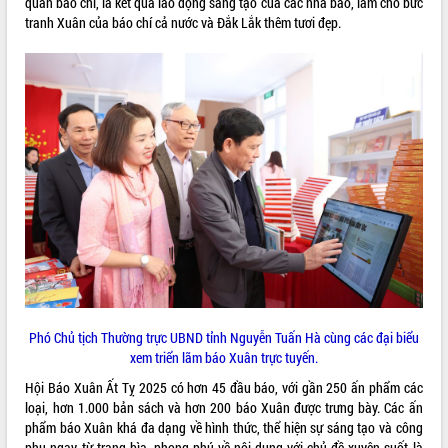
quan báo chí, là kết quả lao động sáng tạo của các nhà báo, làm cho bức
tranh Xuân của báo chí cả nước và Đắk Lắk thêm tươi đẹp.
VIDEO
Lễ truy tặng danh hiệu “Bà Mẹ Việt
Nam Anh hùng” và trao Huân chương
Lao động
UBND tỉnh Đắk Lắk triển khai nhiệm
vụ 6 tháng cuối năm 2026
Kỳ họp thứ Hai, Hội đồng nhân dân
Phó Chủ tịch Thường trực UBND tỉnh Nguyễn Tuấn Hà cùng các đại biểu
tỉnh khóa XI quyết nghị nhiều nội dung
xem triển lãm báo Xuân trực tuyến.
quan trọng
ALBUM ẢNH
Hội Báo Xuân Ất Tỵ 2025 có hơn 45 đầu báo, với gần 250 ấn phẩm các
Bí thư Tỉnh ủy Lương Nguyễn Minh
loại, hơn 1.000 bản sách và hơn 200 báo Xuân được trưng bày. Các ấn
Triết thăm, tặng quà người có công với
phẩm báo Xuân khá đa dạng về hình thức, thể hiện sự sáng tạo và công
cách mạng
phu ngay từ trang bìa, phong phú về nội dung với chủ đề xuyên suốt là