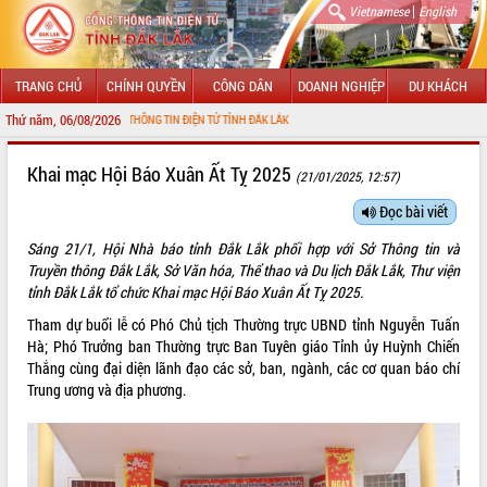
|
Vietnamese
English
TRANG CHỦ
CHÍNH QUYỀN
CÔNG DÂN
DOANH NGHIỆP
DU KHÁCH
Thứ năm, 06/08/2026
N VỚI CỔNG THÔNG TIN ĐIỆN TỬ TỈNH ĐẮK LẮK
GIỚI THIỆU
Khai mạc Hội Báo Xuân Ất Tỵ 2025
(21/01/2025, 12:57)
LÃNH ĐẠO UBND TỈNH
Đọc bài viết
Sáng 21/1, Hội Nhà báo tỉnh Đắk Lắk phối hợp với Sở Thông tin và
TIN TỨC SỰ KIỆN
Truyền thông Đắk Lắk, Sở Văn hóa, Thể thao và Du lịch Đắk Lắk, Thư viện
tỉnh Đắk Lắk tổ chức Khai mạc Hội Báo Xuân Ất Tỵ 2025.
SỞ, BAN, NGÀNH
Tham dự buổi lễ có Phó Chủ tịch Thường trực UBND tỉnh Nguyễn Tuấn
UBND CÁC XÃ, PHƯỜNG
Hà; Phó Trưởng ban Thường trực Ban Tuyên giáo Tỉnh ủy Huỳnh Chiến
Thắng cùng đại diện lãnh đạo các sở, ban, ngành, các cơ quan báo chí
THÔNG TIN CHỈ ĐẠO ĐIỀU HÀNH
Trung ương và địa phương.
HỆ THỐNG VĂN BẢN
VĂN BẢN HĐND TỈNH