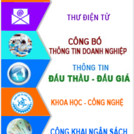
mới
Chuyển đổi số 'mở đường' cho nông
nghiệp Đắk Lắk tăng trưởng bứt phá
Triển khai đồng bộ đo đạc, lập hồ sơ
địa chính, hoàn thiện cơ sở dữ liệu đất
đai
Ứng dụng sinh trắc học - Bước tiến
trong hành trình chuyển đổi số tại Đắk
Lắk
Đắk Lắk nâng cao hiệu quả công tác
Đảng từ Sổ tay đảng viên điện tử
Đắk Lắk đẩy mạnh nuôi biển công
nghệ, hướng tới phát triển thủy sản
bền vững
Tập huấn nâng cao năng lực triển khai
chuyển đổi số cho cán bộ, công chức
cấp xã
Đắk Lắk phát động hưởng ứng Ngày
Quyền của người tiêu dùng Việt Nam
2026