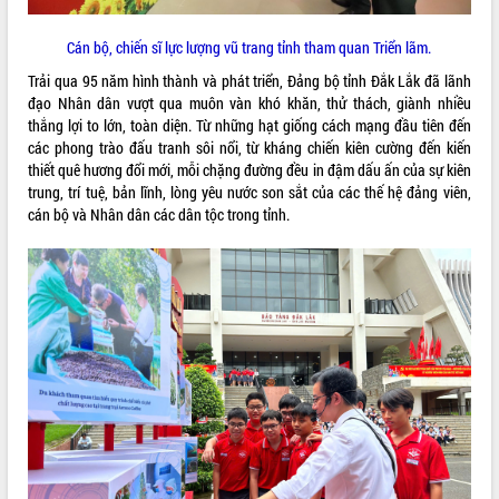
Hội thảo góp ý hồ sơ điều chỉnh quy
hoạch tỉnh Đắk Lắk thời kỳ 2021-2030,
Cán bộ, chiến sĩ lực lượng vũ trang tỉnh tham quan Triển lãm.
tầm nhìn đến năm 2050
Nâng cao hiệu quả hoạt động của các
Trải qua 95 năm hình thành và phát triển, Đảng bộ tỉnh Đắk Lắk đã lãnh
doanh nghiệp nhà nước
đạo Nhân dân vượt qua muôn vàn khó khăn, thử thách, giành nhiều
thắng lợi to lớn, toàn diện. Từ những hạt giống cách mạng đầu tiên đến
Hội nghị triển khai kết nối mạng
các phong trào đấu tranh sôi nổi, từ kháng chiến kiên cường đến kiến
truyền số liệu chuyên dùng phục vụ cơ
thiết quê hương đổi mới, mỗi chặng đường đều in đậm dấu ấn của sự kiên
quan Đảng, Nhà nước
trung, trí tuệ, bản lĩnh, lòng yêu nước son sắt của các thế hệ đảng viên,
Lễ phát động chuỗi hoạt động chung
cán bộ và Nhân dân các dân tộc trong tỉnh.
tay làm sạch môi trường
Xã Ea Kar bước chuyển mình trong
công tác cải cách hành chính mô hình
mới
UBND tỉnh họp báo định kỳ tháng 4
năm 2026
Hội thảo khoa học “Giải pháp thúc đẩy
phát triển nền kinh tế xanh tại tỉnh
Đắk Lắk”
Tăng cường giám sát, đôn đốc thực
hiện nhiệm vụ quản lý tài sản công
hàng tuần