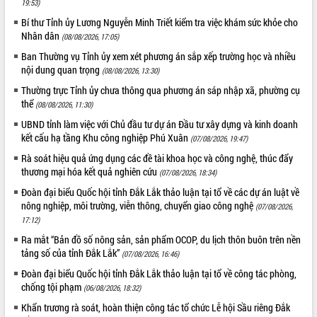
19:53)
Hòn Yến phát triển du lịch gắn với bảo
tồn biển
Bí thư Tỉnh ủy Lương Nguyễn Minh Triết kiểm tra việc khám sức khỏe cho
Nhân dân
Lấy ý kiến điều chỉnh Quy hoạch tỉnh
(08/08/2026, 17:05)
Đắk Lắk thời kỳ 2021-2030, tầm nhìn
Ban Thường vụ Tỉnh ủy xem xét phương án sắp xếp trường học và nhiều
đến năm 2050
nội dung quan trọng
(08/08/2026, 13:30)
Phát động chiến dịch 30 ngày đêm
Thường trực Tỉnh ủy chưa thông qua phương án sáp nhập xã, phường cụ
giải phóng mặt bằng Tuyến đường bộ
thể
(08/08/2026, 11:30)
ven biển
UBND tỉnh làm việc với Chủ đầu tư dự án Đầu tư xây dựng và kinh doanh
Đắk Lắk nỗ lực thúc đẩy tăng trưởng
kết cấu hạ tầng Khu công nghiệp Phú Xuân
(07/08/2026, 19:47)
kinh tế từ 10% trở lên trong Quý
II/2026
Rà soát hiệu quả ứng dụng các đề tài khoa học và công nghệ, thúc đẩy
thương mại hóa kết quả nghiên cứu
(07/08/2026, 18:34)
Đắk Lắk ký kết thỏa thuận hợp tác về
chuyển đổi số giai đoạn 2026 – 2030
Đoàn đại biểu Quốc hội tỉnh Đắk Lắk thảo luận tại tổ về các dự án luật về
với Tập đoàn Bưu chính Viễn thông
nông nghiệp, môi trường, viễn thông, chuyển giao công nghệ
(07/08/2026,
Việt Nam
17:12)
Thứ trưởng Bộ Y tế làm việc với tỉnh
Ra mắt “Bản đồ số nông sản, sản phẩm OCOP, du lịch thôn buôn trên nền
Đắk Lắk về phát triển nhân lực y tế
tảng số của tỉnh Đắk Lắk”
(07/08/2026, 16:46)
cho trạm y tế cấp xã
Đoàn đại biểu Quốc hội tỉnh Đắk Lắk thảo luận tại tổ về công tác phòng,
Du lịch Đắk Lắk nâng tầm trải nghiệm
chống tội phạm
(06/08/2026, 18:32)
du khách thông qua Hệ thống cơ sở dữ
Khẩn trương rà soát, hoàn thiện công tác tổ chức Lễ hội Sầu riêng Đắk
liệu và Bản đồ số