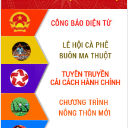
Chuyển đổi số 'mở đường' cho nông
nghiệp Đắk Lắk tăng trưởng bứt phá
Triển khai đồng bộ đo đạc, lập hồ sơ
địa chính, hoàn thiện cơ sở dữ liệu đất
đai
Ứng dụng sinh trắc học - Bước tiến
trong hành trình chuyển đổi số tại Đắk
Lắk
Đắk Lắk nâng cao hiệu quả công tác
Đảng từ Sổ tay đảng viên điện tử
Đắk Lắk đẩy mạnh nuôi biển công
nghệ, hướng tới phát triển thủy sản
bền vững
Tập huấn nâng cao năng lực triển khai
chuyển đổi số cho cán bộ, công chức
cấp xã
Đắk Lắk phát động hưởng ứng Ngày
Quyền của người tiêu dùng Việt Nam
2026
Đẩy mạnh cải cách hành chính, quyết
tâm đạt được mục tiêu tăng trưởng