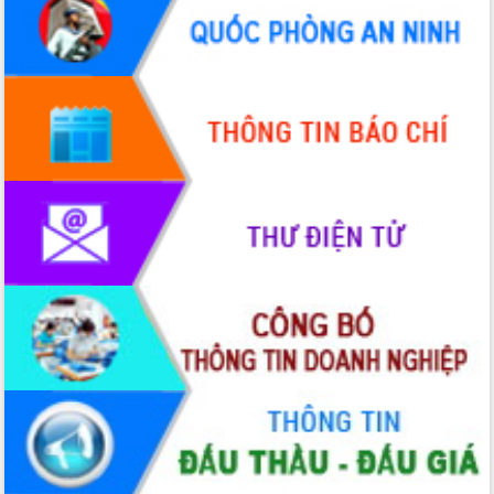
hai con số trong năm 2026
Tổ chức trang trọng Lễ hội Đền thờ
Lương Văn Chánh năm 2026
Phó Bí thư Tỉnh ủy Đắk Lắk Đỗ Hữu
Huy giữ chức Bí thư Đảng ủy Ủy Ban
Nhân dân tỉnh
Bệnh án điện tử thúc đẩy chuyển đổi
số y tế tại Đắk Lắk
Chuyển đổi số thư viện: Mở rộng
không gian tri thức trong thời đại số
Đánh giá, rút kinh nghiệm công tác tổ
chức diễn tập trước ngày bầu cử
Chương trình “Gặp gỡ hữu nghị –
Friendship Meeting New Year 2026”
Bầu cử Quốc hội và HĐND: Cử tri Đắk
Lắk gửi gắm niềm tin, kỳ vọng vào lá
phiếu
Đắk Lắk sẵn sàng các điều kiện cho
Ngày hội bầu cử đại biểu Quốc hội
khóa XVI và HĐND các cấp nhiệm kỳ