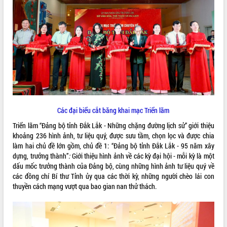
VIDEO
Loading the player...
Khám bệnh, cấp phát thuốc miễn phí
và tặng quà người dân xã Cư Pui
Hội nghị UBND tỉnh Đắk Lắk thường kỳ
tháng 7/2026
Lễ truy tặng danh hiệu “Bà Mẹ Việt
Nam Anh hùng” và trao Huân chương
Các đại biểu cắt băng khai mạc Triển lãm
Lao động
Triển lãm “Đảng bộ tỉnh Đắk Lắk - Những chặng đường lịch sử” giới thiệu
ALBUM ẢNH
UBND tỉnh Đắk Lắk triển khai nhiệm
khoảng 236 hình ảnh, tư liệu quý, được sưu tầm, chọn lọc và được chia
vụ 6 tháng cuối năm 2026
làm hai chủ đề lớn gồm, chủ đề 1: “Đảng bộ tỉnh Đắk Lắk - 95 năm xây
Kỳ họp thứ Hai, Hội đồng nhân dân
dựng, trưởng thành”
:
Giới thiệu hình ảnh về các kỳ đại hội - mỗi kỳ là một
tỉnh khóa XI quyết nghị nhiều nội dung
dấu mốc trưởng thành của Đảng bộ, cùng những hình ảnh tư liệu quý về
quan trọng
các đồng chí Bí thư Tỉnh ủy qua các thời kỳ, những người chèo lái con
Bí thư Tỉnh ủy Lương Nguyễn Minh
thuyền cách mạng vượt qua bao gian nan thử thách.
Triết thăm, tặng quà người có công với
cách mạng
Rà soát, hoàn thiện hệ thống thiết chế
văn hóa, thể thao đáp ứng yêu cầu
LIÊN KẾT WEB