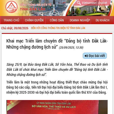
|
Vietnamese
English
TRANG CHỦ
CHÍNH QUYỀN
CÔNG DÂN
DOANH NGHIỆP
DU KHÁCH
Chủ nhật, 09/08/2026
HÀO MỪNG ĐẾN VỚI CỔNG THÔNG TIN ĐIỆN TỬ TỈNH ĐẮK LẮK
GIỚI THIỆU
Khai mạc Triển lãm chuyên đề “Đảng bộ tỉnh Đắk Lắk-
Những chặng đường lịch sử”
(25/09/2025, 13:30)
LÃNH ĐẠO UBND TỈNH
Đọc bài viết
TIN TỨC SỰ KIỆN
Sáng 25/9, tại Bảo tàng Đắk Lắk, Sở Văn hóa, Thể thao và Du lịch tỉnh
SỞ, BAN, NGÀNH
Đắk Lắk tổ chức khai mạc Triển lãm chuyên đề “Đảng bộ tỉnh Đắk Lắk -
Những chặng đường lịch sử”.
UBND CÁC XÃ, PHƯỜNG
Triển lãm là một trong những hoạt động thiết thực chào mừng Đại hội
Đảng bộ các cấp, tiến tới Đại hội đại biểu Đảng bộ tỉnh Đắk Lắk lần thứ I,
THÔNG TIN CHỈ ĐẠO ĐIỀU HÀNH
nhiệm kỳ 2025-2030 và Đại hội đại biểu toàn quốc lần thứ XIV của Đảng.
HỆ THỐNG VĂN BẢN
VĂN BẢN HĐND TỈNH