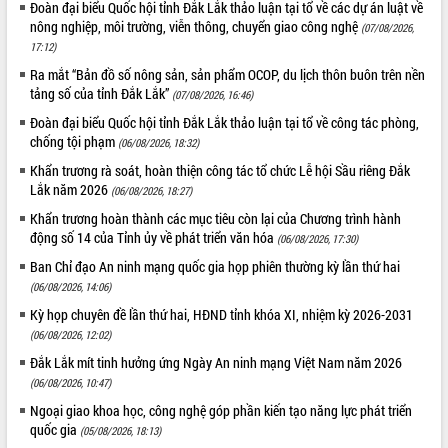
Đoàn đại biểu Quốc hội tỉnh Đắk Lắk thảo luận tại tổ về các dự án luật về
Tháo gỡ những vướng mắc, đẩy mạnh
nông nghiệp, môi trường, viễn thông, chuyển giao công nghệ
(07/08/2026,
công tác cải cách thủ tục hành chính
17:12)
tại Trung tâm Phục vụ hành chính
Ra mắt “Bản đồ số nông sản, sản phẩm OCOP, du lịch thôn buôn trên nền
công tỉnh
tảng số của tỉnh Đắk Lắk”
(07/08/2026, 16:46)
Đắk Lắk: Tôn vinh 46 giải pháp tại Hội
Đoàn đại biểu Quốc hội tỉnh Đắk Lắk thảo luận tại tổ về công tác phòng,
thi Sáng tạo Kỹ thuật 2024 - 2025
chống tội phạm
(06/08/2026, 18:32)
Đắk Lắk rà soát, điều chỉnh Đề án 190
về phát triển nuôi trồng thủy sản
Khẩn trương rà soát, hoàn thiện công tác tổ chức Lễ hội Sầu riêng Đắk
Lắk năm 2026
(06/08/2026, 18:27)
Phó Chủ tịch UBND tỉnh Đắk Lắk
Trương Công Thái kiểm tra thực địa
Khẩn trương hoàn thành các mục tiêu còn lại của Chương trình hành
Dự án cao tốc Khánh Hòa - Buôn Ma
động số 14 của Tỉnh ủy về phát triển văn hóa
(06/08/2026, 17:30)
Thuột
Ban Chỉ đạo An ninh mạng quốc gia họp phiên thường kỳ lần thứ hai
Định vị cà phê Việt Nam như một “di
(06/08/2026, 14:06)
sản sống” trong dòng chảy toàn cầu
Kỳ họp chuyên đề lần thứ hai, HĐND tỉnh khóa XI, nhiệm kỳ 2026-2031
Xây dựng nông thôn mới: Nâng cao đời
(06/08/2026, 12:02)
sống người dân từ những mô hình thiết
Đắk Lắk mít tinh hưởng ứng Ngày An ninh mạng Việt Nam năm 2026
thực
(06/08/2026, 10:47)
Quyết liệt tháo gỡ vướng mắc, đẩy
nhanh tiến độ các dự án trọng điểm
Ngoại giao khoa học, công nghệ góp phần kiến tạo năng lực phát triển
trong Khu kinh tế Nam Phú Yên
quốc gia
(05/08/2026, 18:13)