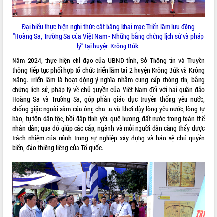
phá cơ chế - Hợp tác công tư
Đề án 06 tạo bước ngoặt đột phá trong
Đại biểu thực hiện nghi thức cắt băng khai mạc Triển lãm lưu động
cải cách hành chính tỉnh Đắk Lắk
“Hoàng Sa, Trường Sa của Việt Nam - Những bằng chứng lịch sử và pháp
Kết nối tour, đẩy mạnh chuyển đổi số
lý” tại huyện Krông Búk.
để phát triển du lịch Đắk Lắk
Năm 2024, thực hiện chỉ đạo của UBND tỉnh, Sở Thông tin và Truyền
Khởi động Dự án Đầu tư xây dựng hạ
thông tiếp tục phối hợp tổ chức triển lãm tại 2 huyện Krông Búk và Krông
tầng kỹ thuật Cụm công nghiệp Tân
Năng. Triển lãm là hoạt động ý nghĩa nhằm cung cấp thông tin, bằng
Tiến
chứng lịch sử, pháp lý về chủ quyền của Việt Nam đối với hai quần đảo
Gặp mặt các cơ quan báo chí nhân Kỷ
Hoàng Sa và Trường Sa, góp phần giáo dục truyền thống yêu nước,
niệm 101 năm Ngày Báo chí Cách
chống giặc ngoài xâm của ông cha ta và khơi dậy lòng yêu nước, lòng tự
mạng Việt Nam
hào, tự tôn dân tộc, bồi đắp tình yêu quê hương, đất nước trong toàn thể
Đắk Lắk sơ kết 4 năm triển khai thực
nhân dân; qua đó giúp các cấp, ngành và mỗi người dân càng thấy được
hiện Đề án 06 của Chính phủ
trách nhiệm của mình trong sự nghiệp xây dựng và bảo vệ chủ quyền
Họp báo thông tin về Hội nghị Công bố
biển, đảo thiêng liêng của Tổ quốc.
Quy hoạch và Xúc tiến đầu tư tỉnh Đắk
Lắk
Khơi thông điểm nghẽn, đẩy nhanh
giải ngân vốn khắc phục thiên tai
HĐND tỉnh thông qua điều chỉnh Quy
hoạch tỉnh thời kỳ 2021-2030