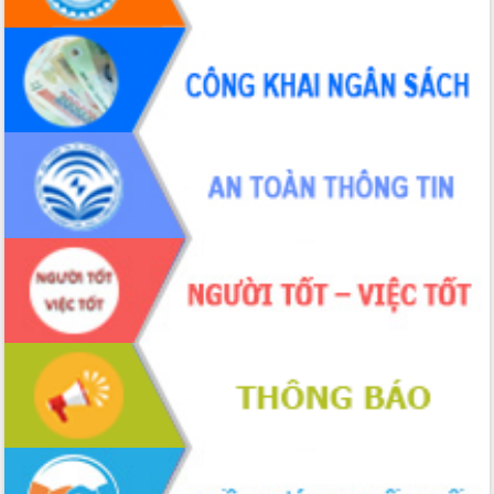
hai con số trong năm 2026
Tổ chức trang trọng Lễ hội Đền thờ
Lương Văn Chánh năm 2026
Phó Bí thư Tỉnh ủy Đắk Lắk Đỗ Hữu
Huy giữ chức Bí thư Đảng ủy Ủy Ban
Nhân dân tỉnh
Bệnh án điện tử thúc đẩy chuyển đổi
số y tế tại Đắk Lắk
Chuyển đổi số thư viện: Mở rộng
không gian tri thức trong thời đại số
Đánh giá, rút kinh nghiệm công tác tổ
chức diễn tập trước ngày bầu cử
Chương trình “Gặp gỡ hữu nghị –
Friendship Meeting New Year 2026”
Bầu cử Quốc hội và HĐND: Cử tri Đắk
Lắk gửi gắm niềm tin, kỳ vọng vào lá
phiếu
Đắk Lắk sẵn sàng các điều kiện cho
Ngày hội bầu cử đại biểu Quốc hội
khóa XVI và HĐND các cấp nhiệm kỳ