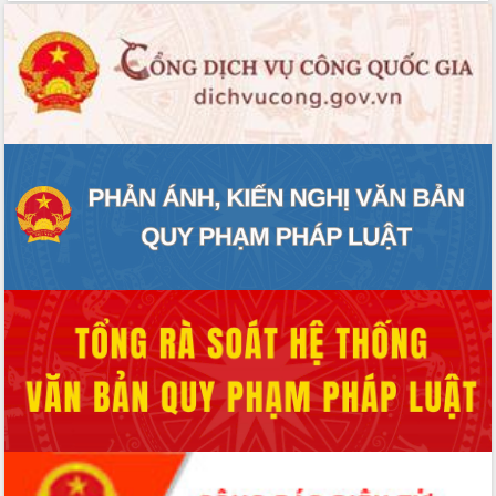
Hòn Yến phát triển du lịch gắn với bảo
tồn biển
Lấy ý kiến điều chỉnh Quy hoạch tỉnh
Đắk Lắk thời kỳ 2021-2030, tầm nhìn
đến năm 2050
Phát động chiến dịch 30 ngày đêm
giải phóng mặt bằng Tuyến đường bộ
ven biển
Đắk Lắk nỗ lực thúc đẩy tăng trưởng
kinh tế từ 10% trở lên trong Quý
II/2026
Đắk Lắk ký kết thỏa thuận hợp tác về
chuyển đổi số giai đoạn 2026 – 2030
với Tập đoàn Bưu chính Viễn thông
Việt Nam
Thứ trưởng Bộ Y tế làm việc với tỉnh
Đắk Lắk về phát triển nhân lực y tế
cho trạm y tế cấp xã
Du lịch Đắk Lắk nâng tầm trải nghiệm
du khách thông qua Hệ thống cơ sở dữ
liệu và Bản đồ số