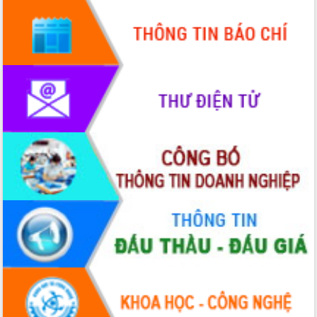
Chuyển đổi số 'mở đường' cho nông
nghiệp Đắk Lắk tăng trưởng bứt phá
Triển khai đồng bộ đo đạc, lập hồ sơ
địa chính, hoàn thiện cơ sở dữ liệu đất
đai
Ứng dụng sinh trắc học - Bước tiến
trong hành trình chuyển đổi số tại Đắk
Lắk
Đắk Lắk nâng cao hiệu quả công tác
Đảng từ Sổ tay đảng viên điện tử
Đắk Lắk đẩy mạnh nuôi biển công
nghệ, hướng tới phát triển thủy sản
bền vững
Tập huấn nâng cao năng lực triển khai
chuyển đổi số cho cán bộ, công chức
cấp xã
Đắk Lắk phát động hưởng ứng Ngày
Quyền của người tiêu dùng Việt Nam
2026
Đẩy mạnh cải cách hành chính, quyết
tâm đạt được mục tiêu tăng trưởng