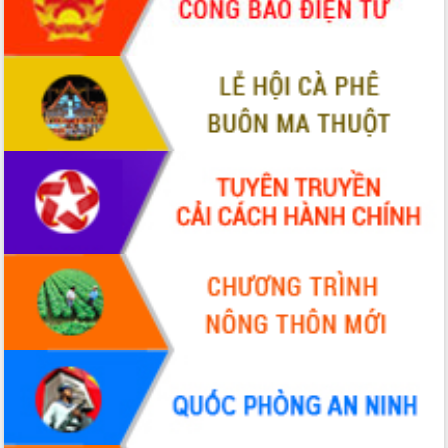
Tập huấn ứng dụng trí tuệ nhân tạo (AI)
trong thương mại điện tử năm 2026
Đoàn đại biểu Quốc hội tỉnh Đắk Lắk
trao đổi thông tin trước Kỳ họp thứ
nhất, Quốc hội khóa XVI
Quyết liệt cải cách hành chính, khơi
thông nguồn lực phát triển
Nâng cao hiệu lực, hiệu quả HĐND
tỉnh thông qua hiện đại hóa hành chính
Xã Ea Phê gắn cải cách hành chính với
chuyển đổi số
Phó Chủ tịch Thường trực UBND tỉnh
Hồ Thị Nguyên Thảo làm việc tại Trung
tâm Phục vụ hành chính công xã Ea
Phê
Xây dựng nền hành chính số đồng
hành cùng nông dân dân, doanh nghiệp
Giai đoạn 2026-2030, Đắk Lắk phấn
đấu có 77% xã đạt chuẩn nông thôn
mới