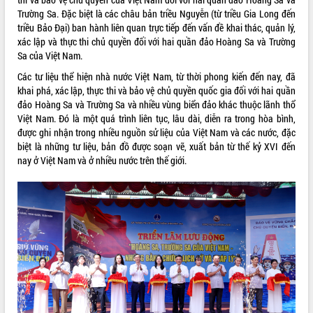
phát triển mới
Trường Sa. Đặc biệt là các châu bản triều Nguyễn (từ triều Gia Long đến
triều Bảo Đại) ban hành liên quan trực tiếp đến vấn đề khai thác, quản lý,
Thường trực HĐND tỉnh Đắk Lắk gặp
xác lập và thực thi chủ quyền đối với hai quần đảo Hoàng Sa và Trường
mặt Đoàn chuyên gia y tế TP. Hồ Chí
Sa của Việt Nam.
Minh
THỐNG KÊ TRUY CẬP
Lễ truy điệu và an táng hài cốt liệt sĩ
Các tư liệu thể hiện nhà nước Việt Nam, từ thời phong kiến đến nay, đã
tại Nghĩa trang Liệt sĩ xã Sơn Hòa
khai phá, xác lập, thực thi và bảo vệ chủ quyền quốc gia đối với hai quần
Hôm nay:
30545
đảo Hoàng Sa và Trường Sa và nhiều vùng biển đảo khác thuộc lãnh thổ
Bàn giải pháp tháo gỡ khó khăn trong
Tất cả:
66043285
Việt Nam. Đó là một quá trình liên tục, lâu dài, diễn ra trong hòa bình,
xuất khẩu sầu riêng và triển khai quy
được ghi nhận trong nhiều nguồn sử liệu của Việt Nam và các nước, đặc
định EUDR
biệt là những tư liệu, bản đồ được soạn vẽ, xuất bản từ thế kỷ XVI đến
Thứ trưởng Bộ Nông nghiệp và Môi
nay ở Việt Nam và ở nhiều nước trên thế giới.
trường Nguyễn Hoàng Hiệp khảo sát
vùng trồng và doanh nghiệp đóng gói
sầu riêng tại Đắk Lắk
Trình diễn nghệ thuật chế biến các
món ăn từ sầu riêng
Đắk Lắk công bố Quy hoạch và xúc
tiến đầu tư tỉnh
Ngành cá ngừ Đắk Lắk chủ động thích
ứng để giữ vững thị trường xuất khẩu
Diễn đàn Kinh tế tư nhân Việt Nam đột