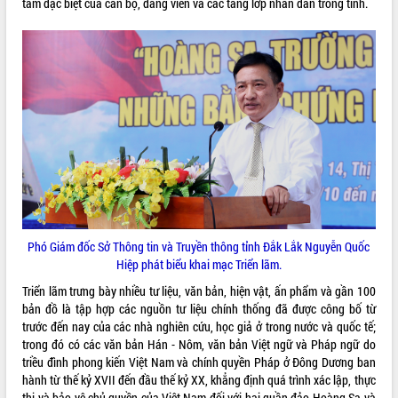
tâm đặc biệt của cán bộ, đảng viên và các tầng lớp nhân dân trong tỉnh.
VIDEO
Loading the player...
Khám bệnh, cấp phát thuốc miễn phí
và tặng quà người dân xã Cư Pui
Hội nghị UBND tỉnh Đắk Lắk thường kỳ
tháng 7/2026
Lễ truy tặng danh hiệu “Bà Mẹ Việt
Nam Anh hùng” và trao Huân chương
Lao động
ALBUM ẢNH
UBND tỉnh Đắk Lắk triển khai nhiệm
vụ 6 tháng cuối năm 2026
Phó Giám đốc Sở Thông tin và Truyền thông tỉnh Đắk Lắk Nguyễn Quốc
Kỳ họp thứ Hai, Hội đồng nhân dân
Hiệp phát biểu khai mạc Triển lãm.
tỉnh khóa XI quyết nghị nhiều nội dung
Triển lãm trưng bày nhiều tư liệu, văn bản, hiện vật, ấn phẩm và gần 100
quan trọng
bản đồ là tập hợp các nguồn tư liệu chính thống đã được công bố từ
Bí thư Tỉnh ủy Lương Nguyễn Minh
trước đến nay của các nhà nghiên cứu, học giả ở trong nước và quốc tế;
Triết thăm, tặng quà người có công với
trong đó có các văn bản Hán - Nôm, văn bản Việt ngữ và Pháp ngữ do
cách mạng
triều đình phong kiến Việt Nam và chính quyền Pháp ở Đông Dương ban
Rà soát, hoàn thiện hệ thống thiết chế
hành từ thế kỷ XVII đến đầu thế kỷ XX, khẳng định quá trình xác lập, thực
văn hóa, thể thao đáp ứng yêu cầu
thi và bảo vệ chủ quyền của Việt Nam đối với hai quần đảo Hoàng Sa và
LIÊN KẾT WEB