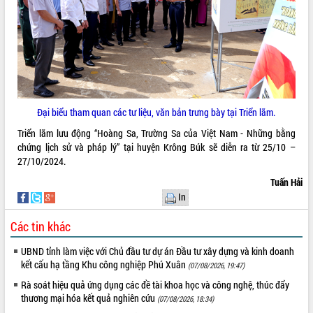
Hội thảo góp ý hồ sơ điều chỉnh quy
hoạch tỉnh Đắk Lắk thời kỳ 2021-2030,
tầm nhìn đến năm 2050
Nâng cao hiệu quả hoạt động của các
doanh nghiệp nhà nước
Hội nghị triển khai kết nối mạng
truyền số liệu chuyên dùng phục vụ cơ
quan Đảng, Nhà nước
Đại biểu tham quan các tư liệu, văn bản trưng bày tại Triển lãm.
Lễ phát động chuỗi hoạt động chung
Triển lãm lưu động “Hoàng Sa, Trường Sa của Việt Nam - Những bằng
tay làm sạch môi trường
chứng lịch sử và pháp lý” tại huyện Krông Búk sẽ diễn ra từ 25/10 –
Xã Ea Kar bước chuyển mình trong
27/10/2024.
công tác cải cách hành chính mô hình
Tuấn Hải
mới
In
UBND tỉnh họp báo định kỳ tháng 4
năm 2026
Các tin khác
Hội thảo khoa học “Giải pháp thúc đẩy
phát triển nền kinh tế xanh tại tỉnh
UBND tỉnh làm việc với Chủ đầu tư dự án Đầu tư xây dựng và kinh doanh
Đắk Lắk”
kết cấu hạ tầng Khu công nghiệp Phú Xuân
(07/08/2026, 19:47)
Tăng cường giám sát, đôn đốc thực
Rà soát hiệu quả ứng dụng các đề tài khoa học và công nghệ, thúc đẩy
hiện nhiệm vụ quản lý tài sản công
thương mại hóa kết quả nghiên cứu
(07/08/2026, 18:34)
hàng tuần