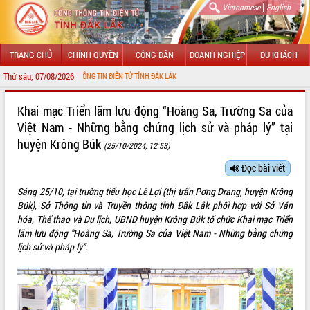
|
Vietnamese
English
TRANG CHỦ
CHÍNH QUYỀN
CÔNG DÂN
DOANH NGHIỆP
DU KHÁCH
Thứ sáu, 07/08/2026
ỚI CỔNG THÔNG TIN ĐIỆN TỬ TỈNH ĐẮK LẮK
GIỚI THIỆU
Khai mạc Triển lãm lưu động “Hoàng Sa, Trường Sa của
Việt Nam - Những bằng chứng lịch sử và pháp lý” tại
LÃNH ĐẠO UBND TỈNH
huyện Krông Búk
(25/10/2024, 12:53)
TIN TỨC SỰ KIỆN
Đọc bài viết
SỞ, BAN, NGÀNH
Sáng 25/10, tại trường tiểu học Lê Lợi (thị trấn Pơng Drang, huyện Krông
Búk), Sở Thông tin và Truyền thông tỉnh Đắk Lắk phối hợp với Sở Văn
UBND CÁC XÃ, PHƯỜNG
hóa, Thể thao và Du lịch, UBND huyện Krông Búk tổ chức Khai mạc Triển
lãm lưu động “Hoàng Sa, Trường Sa của Việt Nam - Những bằng chứng
THÔNG TIN CHỈ ĐẠO ĐIỀU HÀNH
lịch sử và pháp lý”.
HỆ THỐNG VĂN BẢN
VĂN BẢN HĐND TỈNH