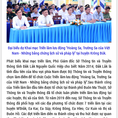
ĐIỂM TIN VĂN BẢN
QUY HOẠCH - KẾ HOẠCH
Đại biểu dự Khai mạc Triển lãm lưu động “Hoàng Sa, Trường Sa của Việt
Nam - Những bằng chứng lịch sử và pháp lý” tại huyện Krông Búk.
Phát biểu khai mạc triển lãm, Phó Giám đốc Sở Thông tin và Truyền
thông tỉnh Đắk Lắk Nguyễn Quốc Hiệp cho biết: Năm 2014, Đắk Lắk là
tỉnh đầu tiên của khu vực phía Nam được Bộ Thông tin và Truyền thông
chọn làm điểm để tổ chức Cuộc Triển lãm lưu động "Hoàng Sa, Trường Sa
của Việt Nam - Những bằng chứng lịch sử và pháp lý”.Sau thành công
của Triển lãm lần đầu tiên được tổ chức tại thành phố Buôn Ma Thuột, Sở
Thông tin và Truyền thông đã tổ chức luân phiên triển lãm lưu động tại
các huyện, thị xã của tỉnh. Từ năm 2019 đến nay, Sở Thông tin và Truyền
thông đã phối hợp với các địa phương tổ chức được 7 triển lãm tại các
huyện M’Đrắk, Ea Kar, Ea Súp, Krông Bông, Ea Hleo, Cư Kuin và thị xã
Buôn Hồ. Các đợt triển lãm diễn ra thành công và thu hút được sự quan