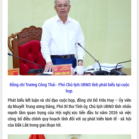
món ăn từ sầu riêng
Đắk Lắk công bố Quy hoạch và xúc
tiến đầu tư tỉnh
Ngành cá ngừ Đắk Lắk chủ động thích
ứng để giữ vững thị trường xuất khẩu
Diễn đàn Kinh tế tư nhân Việt Nam đột
phá cơ chế - Hợp tác công tư
Đề án 06 tạo bước ngoặt đột phá trong
cải cách hành chính tỉnh Đắk Lắk
Kết nối tour, đẩy mạnh chuyển đổi số
để phát triển du lịch Đắk Lắk
Khởi động Dự án Đầu tư xây dựng hạ
Đồng chí Trương Công Thái - Phó Chủ tịch UBND tỉnh phát biểu tại cuộc
tầng kỹ thuật Cụm công nghiệp Tân
họp.
Tiến
Gặp mặt các cơ quan báo chí nhân Kỷ
Phát biểu kết luận và chỉ đạo cuộc họp, đồng chí Đỗ Hữu Huy – Ủy viên
niệm 101 năm Ngày Báo chí Cách
dự khuyết Trung ương Đảng, Phó Bí thư Tỉnh ủy, Chủ tịch UBND tỉnh nhấn
mạng Việt Nam
mạnh tầm quan trọng của Hội nghị xúc tiến đầu tư năm 2026 và việc
công bố điều chỉnh quy hoạch tỉnh đối với sự phát triển kinh tế - xã hội
Đắk Lắk sơ kết 4 năm triển khai thực
của Đắk Lắk trong giai đoạn tới.
hiện Đề án 06 của Chính phủ
Họp báo thông tin về Hội nghị Công bố