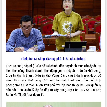
quan trọng
Bí thư Tỉnh ủy Lương Nguyễn Minh
Triết thăm, tặng quà người có công với
cách mạng
Rà soát, hoàn thiện hệ thống thiết chế
văn hóa, thể thao đáp ứng yêu cầu
LIÊN KẾT WEB
phát triển mới
Thường trực HĐND tỉnh Đắk Lắk gặp
mặt Đoàn chuyên gia y tế TP. Hồ Chí
Minh
THỐNG KÊ TRUY CẬP
Lễ truy điệu và an táng hài cốt liệt sĩ
Lãnh đạo Sở Công Thương phát biểu tại cuộc họp.
tại Nghĩa trang Liệt sĩ xã Sơn Hòa
Hôm nay:
14284
Theo rà soát, cập nhật của Sở Tài chính, đến nay danh mục các dự án dự
Bàn giải pháp tháo gỡ khó khăn trong
Tất cả:
66099952
kiến khởi công, khánh thành, khởi động gồm 12 dự án: 7 dự án khởi công,
xuất khẩu sầu riêng và triển khai quy
2 dự án khánh thành, 3 dự án khởi động. Đáng chú ý, danh mục được bổ
định EUDR
sung thêm việc khởi công 100 căn nhà sinh hoạt cộng đồng kết hợp
Thứ trưởng Bộ Nông nghiệp và Môi
phòng tránh lũ ở thôn, buôn, khu phố trên địa bàn thuộc khu vực quản lý
trường Nguyễn Hoàng Hiệp khảo sát
của các Ban Quản lý dự án đầu tư xây dựng Tuy Hòa, Tuy An, Ea Kar,
vùng trồng và doanh nghiệp đóng gói
Buôn Ma Thuột (giai đoạn 1).
sầu riêng tại Đắk Lắk
Trình diễn nghệ thuật chế biến các