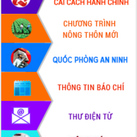
Xây dựng nền hành chính số đồng
hành cùng nông dân dân, doanh nghiệp
Giai đoạn 2026-2030, Đắk Lắk phấn
đấu có 77% xã đạt chuẩn nông thôn
mới
Chuyển đổi số 'mở đường' cho nông
nghiệp Đắk Lắk tăng trưởng bứt phá
Triển khai đồng bộ đo đạc, lập hồ sơ
địa chính, hoàn thiện cơ sở dữ liệu đất
đai
Ứng dụng sinh trắc học - Bước tiến
trong hành trình chuyển đổi số tại Đắk
Lắk
Đắk Lắk nâng cao hiệu quả công tác
Đảng từ Sổ tay đảng viên điện tử
Đắk Lắk đẩy mạnh nuôi biển công
nghệ, hướng tới phát triển thủy sản
bền vững
Tập huấn nâng cao năng lực triển khai
chuyển đổi số cho cán bộ, công chức