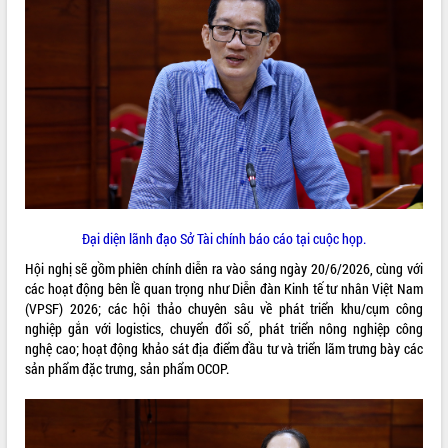
VIDEO
Khám bệnh, cấp phát thuốc miễn phí
Đại diện lãnh đạo Sở Tài chính báo cáo tại cuộc họp.
và tặng quà người dân xã Cư Pui
Hội nghị sẽ gồm phiên chính diễn ra vào sáng ngày 20/6/2026, cùng với
Hội nghị UBND tỉnh Đắk Lắk thường kỳ
các hoạt động bên lề quan trọng như Diễn đàn Kinh tế tư nhân Việt Nam
tháng 7/2026
(VPSF) 2026; các hội thảo chuyên sâu về phát triển khu/cụm công
Lễ truy tặng danh hiệu “Bà Mẹ Việt
nghiệp gắn với logistics, chuyển đổi số, phát triển nông nghiệp công
Nam Anh hùng” và trao Huân chương
nghệ cao; hoạt động khảo sát địa điểm đầu tư và triển lãm trưng bày các
Lao động
sản phẩm đặc trưng, sản phẩm OCOP.
ALBUM ẢNH
UBND tỉnh Đắk Lắk triển khai nhiệm
vụ 6 tháng cuối năm 2026
Kỳ họp thứ Hai, Hội đồng nhân dân
tỉnh khóa XI quyết nghị nhiều nội dung