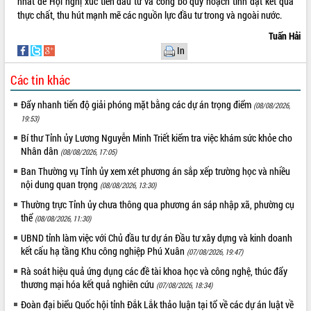
nhất để Hội nghị xúc tiến đầu tư và công bố quy hoạch tỉnh đạt kết quả
Hội thảo khoa học “Giải pháp thúc đẩy
thực chất, thu hút mạnh mẽ các nguồn lực đầu tư trong và ngoài nước.
phát triển nền kinh tế xanh tại tỉnh
Tuấn Hải
Đắk Lắk”
In
Tăng cường giám sát, đôn đốc thực
hiện nhiệm vụ quản lý tài sản công
Các tin khác
hàng tuần
Tháo gỡ những vướng mắc, đẩy mạnh
Đẩy nhanh tiến độ giải phóng mặt bằng các dự án trọng điểm
(08/08/2026,
công tác cải cách thủ tục hành chính
19:53)
tại Trung tâm Phục vụ hành chính
Bí thư Tỉnh ủy Lương Nguyễn Minh Triết kiểm tra việc khám sức khỏe cho
công tỉnh
Nhân dân
(08/08/2026, 17:05)
Đắk Lắk: Tôn vinh 46 giải pháp tại Hội
Ban Thường vụ Tỉnh ủy xem xét phương án sắp xếp trường học và nhiều
thi Sáng tạo Kỹ thuật 2024 - 2025
nội dung quan trọng
(08/08/2026, 13:30)
Đắk Lắk rà soát, điều chỉnh Đề án 190
Thường trực Tỉnh ủy chưa thông qua phương án sáp nhập xã, phường cụ
về phát triển nuôi trồng thủy sản
thể
(08/08/2026, 11:30)
Phó Chủ tịch UBND tỉnh Đắk Lắk
UBND tỉnh làm việc với Chủ đầu tư dự án Đầu tư xây dựng và kinh doanh
Trương Công Thái kiểm tra thực địa
kết cấu hạ tầng Khu công nghiệp Phú Xuân
(07/08/2026, 19:47)
Dự án cao tốc Khánh Hòa - Buôn Ma
Thuột
Rà soát hiệu quả ứng dụng các đề tài khoa học và công nghệ, thúc đẩy
thương mại hóa kết quả nghiên cứu
Định vị cà phê Việt Nam như một “di
(07/08/2026, 18:34)
sản sống” trong dòng chảy toàn cầu
Đoàn đại biểu Quốc hội tỉnh Đắk Lắk thảo luận tại tổ về các dự án luật về