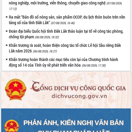
Xây dựng nông thôn mới: Nâng cao đời
nông nghiệp, môi trường, viễn thông, chuyển giao công nghệ
(07/08/2026,
sống người dân từ những mô hình thiết
17:12)
thực
Ra mắt “Bản đồ số nông sản, sản phẩm OCOP, du lịch thôn buôn trên nền
Quyết liệt tháo gỡ vướng mắc, đẩy
tảng số của tỉnh Đắk Lắk”
(07/08/2026, 16:46)
nhanh tiến độ các dự án trọng điểm
Đoàn đại biểu Quốc hội tỉnh Đắk Lắk thảo luận tại tổ về công tác phòng,
trong Khu kinh tế Nam Phú Yên
chống tội phạm
(06/08/2026, 18:32)
Hòn Yến phát triển du lịch gắn với bảo
Khẩn trương rà soát, hoàn thiện công tác tổ chức Lễ hội Sầu riêng Đắk
tồn biển
Lắk năm 2026
(06/08/2026, 18:27)
Lấy ý kiến điều chỉnh Quy hoạch tỉnh
Khẩn trương hoàn thành các mục tiêu còn lại của Chương trình hành
Đắk Lắk thời kỳ 2021-2030, tầm nhìn
động số 14 của Tỉnh ủy về phát triển văn hóa
đến năm 2050
(06/08/2026, 17:30)
Phát động chiến dịch 30 ngày đêm
giải phóng mặt bằng Tuyến đường bộ
ven biển
Đắk Lắk nỗ lực thúc đẩy tăng trưởng
kinh tế từ 10% trở lên trong Quý
II/2026
Đắk Lắk ký kết thỏa thuận hợp tác về
chuyển đổi số giai đoạn 2026 – 2030
với Tập đoàn Bưu chính Viễn thông
Việt Nam