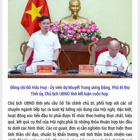
Quy hoạch và Xúc tiến đầu tư tỉnh Đắk
Lắk
Khơi thông điểm nghẽn, đẩy nhanh
giải ngân vốn khắc phục thiên tai
HĐND tỉnh thông qua điều chỉnh Quy
hoạch tỉnh thời kỳ 2021-2030
Hội thảo góp ý hồ sơ điều chỉnh quy
hoạch tỉnh Đắk Lắk thời kỳ 2021-2030,
tầm nhìn đến năm 2050
Nâng cao hiệu quả hoạt động của các
doanh nghiệp nhà nước
Hội nghị triển khai kết nối mạng
truyền số liệu chuyên dùng phục vụ cơ
Đồng chí Đỗ Hữu Huy - Ủy viên dự khuyết Trung ương Đảng, Phó Bí thư
quan Đảng, Nhà nước
Tỉnh ủy, Chủ tịch UBND tỉnh kết luận cuộc họp.
Lễ phát động chuỗi hoạt động chung
Chủ tịch UBND tỉnh yêu cầu Sở Tài chính chủ trì, phối hợp với các sở
tay làm sạch môi trường
chuyên ngành tiếp tục rà soát kỹ lưỡng nội dung của Hội nghị. Đặc biệt,
Xã Ea Kar bước chuyển mình trong
hoạt động xúc tiến đầu tư phải được tổ chức theo hướng thực chất, hiệu
công tác cải cách hành chính mô hình
quả; kết quả cụ thể của Hội nghị phải là những thỏa thuận hợp tác đầu
mới
tư dưới các hình thức. Các cơ quan, đơn vị cần nghiêm túc thực hiện theo
UBND tỉnh họp báo định kỳ tháng 4
tinh thần chỉ đạo, chuẩn bị khẩn trương với tinh thần trách nhiệm cao
năm 2026