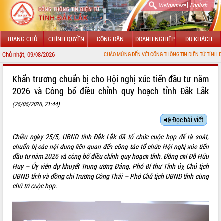
|
Vietnamese
English
TRANG CHỦ
CHÍNH QUYỀN
CÔNG DÂN
DOANH NGHIỆP
DU KHÁCH
Chủ nhật, 09/08/2026
CHÀO MỪNG ĐẾN VỚI CỔNG THÔNG TIN ĐIỆN TỬ TỈNH ĐẮK LẮK
GIỚI THIỆU
Khẩn trương chuẩn bị cho Hội nghị xúc tiến đầu tư năm
2026 và Công bố điều chỉnh quy hoạch tỉnh Đắk Lắk
LÃNH ĐẠO UBND TỈNH
(25/05/2026, 21:44)
TIN TỨC SỰ KIỆN
Đọc bài viết
SỞ, BAN, NGÀNH
Chiều ngày 25/5, UBND tỉnh Đắk Lắk đã tổ chức cuộc họp để rà soát,
chuẩn bị các nội dung liên quan đến công tác tổ chức Hội nghị xúc tiến
UBND CÁC XÃ, PHƯỜNG
đầu tư năm 2026 và công bố điều chỉnh quy hoạch tỉnh. Đồng chí Đỗ Hữu
Huy – Ủy viên dự khuyết Trung ương Đảng, Phó Bí thư Tỉnh ủy, Chủ tịch
THÔNG TIN CHỈ ĐẠO ĐIỀU HÀNH
UBND tỉnh và đồng chí Trương Công Thái – Phó Chủ tịch UBND tỉnh cùng
chủ trì cuộc họp.
HỆ THỐNG VĂN BẢN
VĂN BẢN HĐND TỈNH