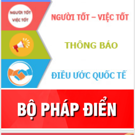
Bầu cử Quốc hội và HĐND: Cử tri Đắk
Lắk gửi gắm niềm tin, kỳ vọng vào lá
phiếu
Đắk Lắk sẵn sàng các điều kiện cho
Ngày hội bầu cử đại biểu Quốc hội
khóa XVI và HĐND các cấp nhiệm kỳ
2026-2031
Đảm bảo cuộc bầu cử đại biểu Quốc
hội và đại biểu HĐND các cấp diễn ra
an toàn, hiệu quả, đúng quy định
Thủ tướng Chính phủ Phạm Minh Chính
kiểm tra, chỉ đạo hoàn thành các dự
án cao tốc và thăm khu tái định cư tại
Đắk Lắk
Sôi nổi Hội đua ngựa truyền thống Gò
Thì Thùng mừng Xuân Bính Ngọ 2026
Lãnh đạo tỉnh dâng hương tưởng niệm
tại Đập Đồng Cam đầu Xuân Bính Ngọ
Ngành nông nghiệp phấn đấu tăng
trưởng đạt 5,86% trong năm 2026
UBND tỉnh Đắk Lắk triển khai công tác