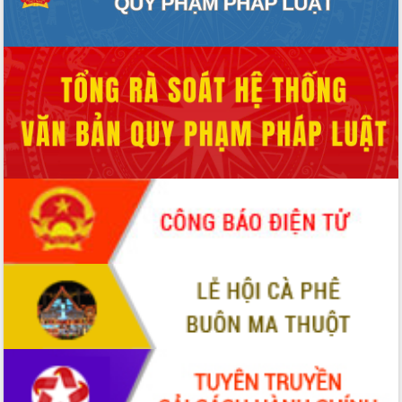
Thứ trưởng Bộ Y tế làm việc với tỉnh
Đắk Lắk về phát triển nhân lực y tế
cho trạm y tế cấp xã
Du lịch Đắk Lắk nâng tầm trải nghiệm
du khách thông qua Hệ thống cơ sở dữ
liệu và Bản đồ số
Tập huấn ứng dụng trí tuệ nhân tạo (AI)
trong thương mại điện tử năm 2026
Đoàn đại biểu Quốc hội tỉnh Đắk Lắk
trao đổi thông tin trước Kỳ họp thứ
nhất, Quốc hội khóa XVI
Quyết liệt cải cách hành chính, khơi
thông nguồn lực phát triển
Nâng cao hiệu lực, hiệu quả HĐND
tỉnh thông qua hiện đại hóa hành chính
Xã Ea Phê gắn cải cách hành chính với
chuyển đổi số
Phó Chủ tịch Thường trực UBND tỉnh
Hồ Thị Nguyên Thảo làm việc tại Trung
tâm Phục vụ hành chính công xã Ea
Phê