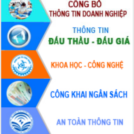
cấp xã
Đắk Lắk phát động hưởng ứng Ngày
Quyền của người tiêu dùng Việt Nam
2026
Đẩy mạnh cải cách hành chính, quyết
tâm đạt được mục tiêu tăng trưởng
hai con số trong năm 2026
Tổ chức trang trọng Lễ hội Đền thờ
Lương Văn Chánh năm 2026
Phó Bí thư Tỉnh ủy Đắk Lắk Đỗ Hữu
Huy giữ chức Bí thư Đảng ủy Ủy Ban
Nhân dân tỉnh
Bệnh án điện tử thúc đẩy chuyển đổi
số y tế tại Đắk Lắk
Chuyển đổi số thư viện: Mở rộng
không gian tri thức trong thời đại số
Đánh giá, rút kinh nghiệm công tác tổ
chức diễn tập trước ngày bầu cử
Chương trình “Gặp gỡ hữu nghị –
Friendship Meeting New Year 2026”