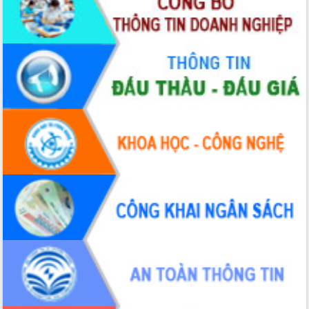
nhanh tiến độ các dự án trọng điểm
trong Khu kinh tế Nam Phú Yên
Hòn Yến phát triển du lịch gắn với bảo
tồn biển
Lấy ý kiến điều chỉnh Quy hoạch tỉnh
Đắk Lắk thời kỳ 2021-2030, tầm nhìn
đến năm 2050
Phát động chiến dịch 30 ngày đêm
giải phóng mặt bằng Tuyến đường bộ
ven biển
Đắk Lắk nỗ lực thúc đẩy tăng trưởng
kinh tế từ 10% trở lên trong Quý
II/2026
Đắk Lắk ký kết thỏa thuận hợp tác về
chuyển đổi số giai đoạn 2026 – 2030
với Tập đoàn Bưu chính Viễn thông
Việt Nam
Thứ trưởng Bộ Y tế làm việc với tỉnh
Đắk Lắk về phát triển nhân lực y tế
cho trạm y tế cấp xã
Du lịch Đắk Lắk nâng tầm trải nghiệm