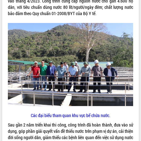
vào tháng 4/2023. Công trình cung cấp nguồn nước cho gần 4.600 hộ
dân, với tiêu chuẩn dùng nước 80 lít/người/ngày đêm; chất lượng nước
VIDEO
bảo đảm theo Quy chuẩn 01-2008/BYT của Bộ Y tế.
Loading the player...
Trailer Lễ hội Sầu riêng Đắk Lắk năm
2026
Khám bệnh, cấp phát thuốc miễn phí
và tặng quà người dân xã Cư Pui
Hội nghị UBND tỉnh Đắk Lắk thường kỳ
tháng 7/2026
Lễ truy tặng danh hiệu “Bà Mẹ Việt
ALBUM ẢNH
Nam Anh hùng” và trao Huân chương
Lao động
UBND tỉnh Đắk Lắk triển khai nhiệm
vụ 6 tháng cuối năm 2026
Kỳ họp thứ Hai, Hội đồng nhân dân
tỉnh khóa XI quyết nghị nhiều nội dung
Các đại biểu tham quan khu vực bể chứa nước.
quan trọng
Sau gần 2 năm triển khai thi công, công trình đã hoàn thành, đưa vào sử
Bí thư Tỉnh ủy Lương Nguyễn Minh
dụng, góp phần giải quyết vấn đề thiếu nước trên phạm vị dự án, cải thiện
Triết thăm, tặng quà người có công với
đời sống người dân, giảm thiểu các bệnh liên quan đến việc sử dụng nước
cách mạng
LIÊN KẾT WEB