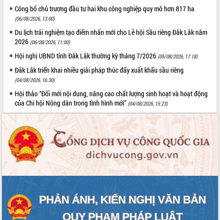
ứng để giữ vững thị trường xuất khẩu
Công bố chủ trương đầu tư hai khu công nghiệp quy mô hơn 817 ha
Diễn đàn Kinh tế tư nhân Việt Nam đột
(06/08/2026, 13:00)
phá cơ chế - Hợp tác công tư
Du lịch trải nghiệm tạo điểm nhấn mới cho Lễ hội Sầu riêng Đắk Lắk năm
Đề án 06 tạo bước ngoặt đột phá trong
2026
(06/08/2026, 11:00)
cải cách hành chính tỉnh Đắk Lắk
Hội nghị UBND tỉnh Đắk Lắk thường kỳ tháng 7/2026
(05/08/2026, 17:18)
Kết nối tour, đẩy mạnh chuyển đổi số
Đắk Lắk triển khai nhiều giải pháp thúc đẩy xuất khẩu sầu riêng
để phát triển du lịch Đắk Lắk
(04/08/2026, 16:30)
Khởi động Dự án Đầu tư xây dựng hạ
tầng kỹ thuật Cụm công nghiệp Tân
Hội thảo “Đổi mới nội dung, nâng cao chất lượng sinh hoạt và hoạt động
của Chi hội Nông dân trong tình hình mới”
Tiến
(04/08/2026, 15:23)
Gặp mặt các cơ quan báo chí nhân Kỷ
niệm 101 năm Ngày Báo chí Cách
mạng Việt Nam
Đắk Lắk sơ kết 4 năm triển khai thực
hiện Đề án 06 của Chính phủ
Họp báo thông tin về Hội nghị Công bố
Quy hoạch và Xúc tiến đầu tư tỉnh Đắk
Lắk
Khơi thông điểm nghẽn, đẩy nhanh
giải ngân vốn khắc phục thiên tai