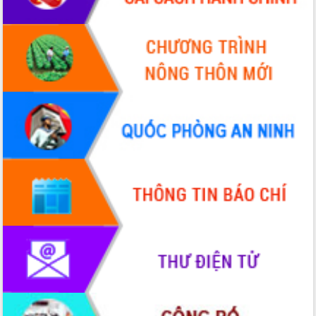
hiện nhiệm vụ quản lý tài sản công
hàng tuần
Tháo gỡ những vướng mắc, đẩy mạnh
công tác cải cách thủ tục hành chính
tại Trung tâm Phục vụ hành chính
công tỉnh
Đắk Lắk: Tôn vinh 46 giải pháp tại Hội
thi Sáng tạo Kỹ thuật 2024 - 2025
Đắk Lắk rà soát, điều chỉnh Đề án 190
về phát triển nuôi trồng thủy sản
Phó Chủ tịch UBND tỉnh Đắk Lắk
Trương Công Thái kiểm tra thực địa
Dự án cao tốc Khánh Hòa - Buôn Ma
Thuột
Định vị cà phê Việt Nam như một “di
sản sống” trong dòng chảy toàn cầu
Xây dựng nông thôn mới: Nâng cao đời
sống người dân từ những mô hình thiết
thực
Quyết liệt tháo gỡ vướng mắc, đẩy