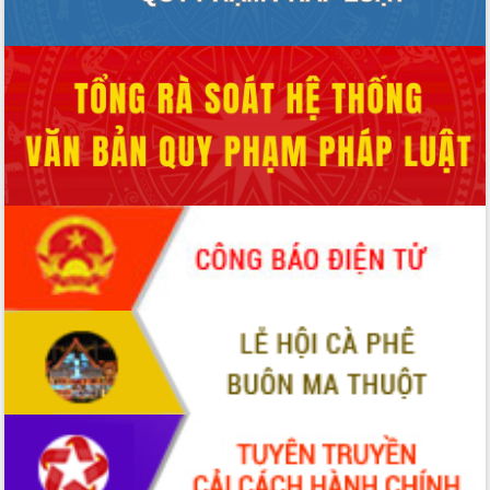
HĐND tỉnh thông qua điều chỉnh Quy
hoạch tỉnh thời kỳ 2021-2030
Hội thảo góp ý hồ sơ điều chỉnh quy
hoạch tỉnh Đắk Lắk thời kỳ 2021-2030,
tầm nhìn đến năm 2050
Nâng cao hiệu quả hoạt động của các
doanh nghiệp nhà nước
Hội nghị triển khai kết nối mạng
truyền số liệu chuyên dùng phục vụ cơ
quan Đảng, Nhà nước
Lễ phát động chuỗi hoạt động chung
tay làm sạch môi trường
Xã Ea Kar bước chuyển mình trong
công tác cải cách hành chính mô hình
mới
UBND tỉnh họp báo định kỳ tháng 4
năm 2026
Hội thảo khoa học “Giải pháp thúc đẩy
phát triển nền kinh tế xanh tại tỉnh
Đắk Lắk”
Tăng cường giám sát, đôn đốc thực