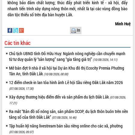
không bảo đảm chất lượng; thúc đẩy phát triển kinh tế - xã hội, đẩy
Rà soát, hoàn thiện hệ thống thiết chế
nhanh tiến trình xây dựng nông thôn mới, nhất là tại các vùng đồng bào
văn hóa, thể thao đáp ứng yêu cầu
dân tộc thiểu số trên địa bàn huyện Lắk.
phát triển mới
Minh Huệ
Thường trực HĐND tỉnh Đắk Lắk gặp
THỐNG KÊ TRUY CẬP
In
mặt Đoàn chuyên gia y tế TP. Hồ Chí
Minh
Hôm nay:
26436
Các tin khác
Lễ truy điệu và an táng hài cốt liệt sĩ
Tất cả:
66139550
tại Nghĩa trang Liệt sĩ xã Sơn Hòa
Chủ tịch UBND tỉnh Đỗ Hữu Huy: Ngành nông nghiệp cần chuyển mạnh
từ tư duy quản lý “sản lượng” sang “gia tăng giá trị”
Bàn giải pháp tháo gỡ khó khăn trong
(10/08/2026, 14:11)
xuất khẩu sầu riêng và triển khai quy
Mở bán đợt 9 nhà ở xã hội tại Dự án Khu đô thị Ecocity Premia Phường
định EUDR
Tân An, tỉnh Đắk Lắk
(10/08/2026, 08:00)
Thứ trưởng Bộ Nông nghiệp và Môi
12 điểm check-in lan tỏa hình ảnh Lễ hội Sầu riêng Đắk Lắk năm 2026
trường Nguyễn Hoàng Hiệp khảo sát
(07/08/2026, 17:30)
vùng trồng và doanh nghiệp đóng gói
Xây dựng thương hiệu điểm đến và sản phẩm du lịch Đắk Lắk
sầu riêng tại Đắk Lắk
(07/08/2026,
17:21)
Trình diễn nghệ thuật chế biến các
món ăn từ sầu riêng
Ra mắt “Bản đồ số nông sản, sản phẩm OCOP, du lịch thôn buôn trên nền
tảng số của tỉnh Đắk Lắk”
(07/08/2026, 16:46)
Đắk Lắk công bố Quy hoạch và xúc
tiến đầu tư tỉnh
Tập huấn kỹ năng livestream bán sầu riêng online cho các xã, phường
Ngành cá ngừ Đắk Lắk chủ động thích
(07/08/2026, 09:07)