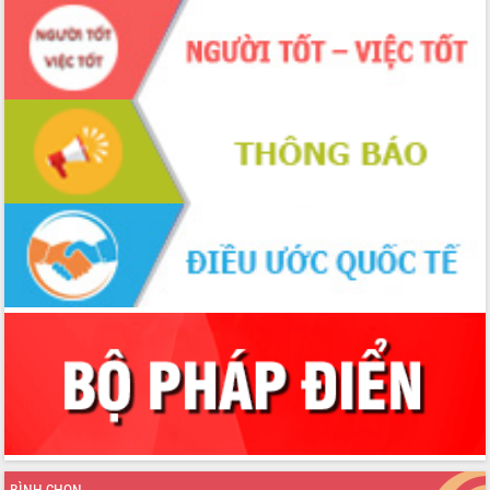
du khách thông qua Hệ thống cơ sở dữ
liệu và Bản đồ số
Tập huấn ứng dụng trí tuệ nhân tạo (AI)
trong thương mại điện tử năm 2026
Đoàn đại biểu Quốc hội tỉnh Đắk Lắk
trao đổi thông tin trước Kỳ họp thứ
nhất, Quốc hội khóa XVI
Quyết liệt cải cách hành chính, khơi
thông nguồn lực phát triển
Nâng cao hiệu lực, hiệu quả HĐND
tỉnh thông qua hiện đại hóa hành chính
Xã Ea Phê gắn cải cách hành chính với
chuyển đổi số
Phó Chủ tịch Thường trực UBND tỉnh
Hồ Thị Nguyên Thảo làm việc tại Trung
tâm Phục vụ hành chính công xã Ea
Phê
Xây dựng nền hành chính số đồng
hành cùng nông dân dân, doanh nghiệp
Giai đoạn 2026-2030, Đắk Lắk phấn
BÌNH CHỌN