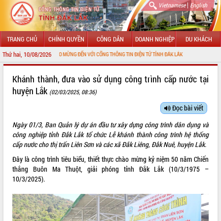
|
Vietnamese
English
TRANG CHỦ
CHÍNH QUYỀN
CÔNG DÂN
DOANH NGHIỆP
DU KHÁCH
Thứ hai, 10/08/2026
CHÀO MỪNG ĐẾN VỚI CỔNG THÔNG TIN ĐIỆN TỬ TỈNH ĐẮK LẮK
GIỚI THIỆU
Khánh thành, đưa vào sử dụng công trình cấp nước tại
huyện Lắk
(02/03/2025, 08:36)
LÃNH ĐẠO UBND TỈNH
Đọc bài viết
TIN TỨC SỰ KIỆN
Ngày 01/3, Ban Quản lý dự án đầu tư xây dựng công trình dân dụng và
SỞ, BAN, NGÀNH
công nghiệp tỉnh Đắk Lắk tổ chức Lễ khánh thành công trình hệ thống
cấp nước cho thị trấn Liên Sơn và các xã Đắk Liêng, Đắk Nuê, huyện Lắk.
UBND CÁC XÃ, PHƯỜNG
Đây là công trình tiêu biểu, thiết thực chào mừng kỷ niệm 50 năm Chiến
thắng Buôn Ma Thuột, giải phóng tỉnh Đắk Lắk (10/3/1975 –
THÔNG TIN CHỈ ĐẠO ĐIỀU HÀNH
10/3/2025).
HỆ THỐNG VĂN BẢN
VĂN BẢN HĐND TỈNH