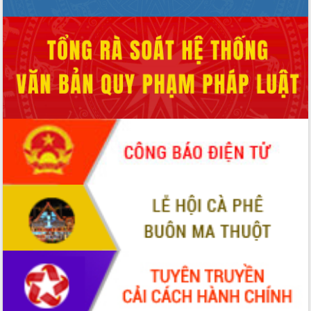
Xây dựng nông thôn mới: Nâng cao đời
sống người dân từ những mô hình thiết
thực
Quyết liệt tháo gỡ vướng mắc, đẩy
nhanh tiến độ các dự án trọng điểm
trong Khu kinh tế Nam Phú Yên
Hòn Yến phát triển du lịch gắn với bảo
tồn biển
Lấy ý kiến điều chỉnh Quy hoạch tỉnh
Đắk Lắk thời kỳ 2021-2030, tầm nhìn
đến năm 2050
Phát động chiến dịch 30 ngày đêm
giải phóng mặt bằng Tuyến đường bộ
ven biển
Đắk Lắk nỗ lực thúc đẩy tăng trưởng
kinh tế từ 10% trở lên trong Quý
II/2026
Đắk Lắk ký kết thỏa thuận hợp tác về
chuyển đổi số giai đoạn 2026 – 2030
với Tập đoàn Bưu chính Viễn thông
Việt Nam