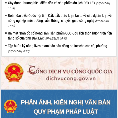
Xây dựng thương hiệu điểm đến và sản phẩm du lịch Đắk Lắk
(07/08/2026,
Hội thảo khoa học “Giải pháp thúc đẩy
17:21)
phát triển nền kinh tế xanh tại tỉnh
Đoàn đại biểu Quốc hội tỉnh Đắk Lắk thảo luận tại tổ về các dự án luật về
Đắk Lắk”
nông nghiệp, môi trường, viễn thông, chuyển giao công nghệ
(07/08/2026,
Tăng cường giám sát, đôn đốc thực
17:12)
hiện nhiệm vụ quản lý tài sản công
hàng tuần
Ra mắt “Bản đồ số nông sản, sản phẩm OCOP, du lịch thôn buôn trên nền
tảng số của tỉnh Đắk Lắk”
(07/08/2026, 16:46)
Tháo gỡ những vướng mắc, đẩy mạnh
công tác cải cách thủ tục hành chính
Tập huấn kỹ năng livestream bán sầu riêng online cho các xã, phường
tại Trung tâm Phục vụ hành chính
(07/08/2026, 09:07)
công tỉnh
Đắk Lắk: Tôn vinh 46 giải pháp tại Hội
thi Sáng tạo Kỹ thuật 2024 - 2025
Đắk Lắk rà soát, điều chỉnh Đề án 190
về phát triển nuôi trồng thủy sản
Phó Chủ tịch UBND tỉnh Đắk Lắk
Trương Công Thái kiểm tra thực địa
Dự án cao tốc Khánh Hòa - Buôn Ma
Thuột
Định vị cà phê Việt Nam như một “di
sản sống” trong dòng chảy toàn cầu