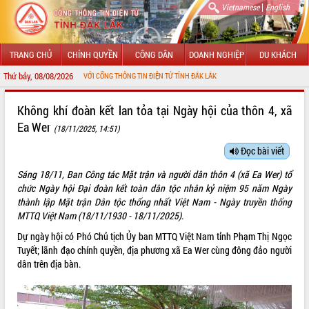
|
Vietnamese
English
TRANG CHỦ
CHÍNH QUYỀN
CÔNG DÂN
DOANH NGHIỆP
DU KHÁCH
Thứ bảy, 08/08/2026
ÀO MỪNG ĐẾN VỚI CỔNG THÔNG TIN ĐIỆN TỬ TỈNH ĐẮK LẮK
GIỚI THIỆU
Không khí đoàn kết lan tỏa tại Ngày hội của thôn 4, xã
Ea Wer
(18/11/2025, 14:51)
LÃNH ĐẠO UBND TỈNH
Đọc bài viết
TIN TỨC SỰ KIỆN
Sáng 18/11, Ban Công tác Mặt trận và người dân thôn 4 (xã Ea Wer) tổ
SỞ, BAN, NGÀNH
chức Ngày hội Đại đoàn kết toàn dân tộc nhân kỷ niệm 95 năm Ngày
thành lập Mặt trận Dân tộc thống nhất Việt Nam - Ngày truyền thống
UBND CÁC XÃ, PHƯỜNG
MTTQ Việt Nam (18/11/1930 - 18/11/2025).
Dự ngày hội có Phó Chủ tịch Ủy ban MTTQ Việt Nam tỉnh Phạm Thị Ngọc
THÔNG TIN CHỈ ĐẠO ĐIỀU HÀNH
Tuyết; lãnh đạo chính quyền, địa phương xã Ea Wer cùng đông đảo người
dân trên địa bàn.
HỆ THỐNG VĂN BẢN
VĂN BẢN HĐND TỈNH