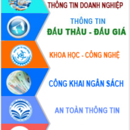
Xây dựng nền hành chính số đồng
hành cùng nông dân dân, doanh nghiệp
Giai đoạn 2026-2030, Đắk Lắk phấn
đấu có 77% xã đạt chuẩn nông thôn
mới
Chuyển đổi số 'mở đường' cho nông
nghiệp Đắk Lắk tăng trưởng bứt phá
Triển khai đồng bộ đo đạc, lập hồ sơ
địa chính, hoàn thiện cơ sở dữ liệu đất
đai
Ứng dụng sinh trắc học - Bước tiến
trong hành trình chuyển đổi số tại Đắk
Lắk
Đắk Lắk nâng cao hiệu quả công tác
Đảng từ Sổ tay đảng viên điện tử
Đắk Lắk đẩy mạnh nuôi biển công
nghệ, hướng tới phát triển thủy sản
bền vững
Tập huấn nâng cao năng lực triển khai
chuyển đổi số cho cán bộ, công chức