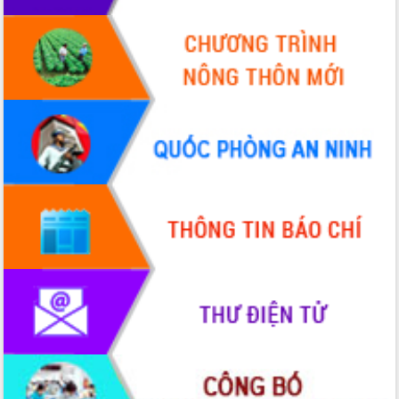
Thứ trưởng Bộ Y tế làm việc với tỉnh
Đắk Lắk về phát triển nhân lực y tế
cho trạm y tế cấp xã
Du lịch Đắk Lắk nâng tầm trải nghiệm
du khách thông qua Hệ thống cơ sở dữ
liệu và Bản đồ số
Tập huấn ứng dụng trí tuệ nhân tạo (AI)
trong thương mại điện tử năm 2026
Đoàn đại biểu Quốc hội tỉnh Đắk Lắk
trao đổi thông tin trước Kỳ họp thứ
nhất, Quốc hội khóa XVI
Quyết liệt cải cách hành chính, khơi
thông nguồn lực phát triển
Nâng cao hiệu lực, hiệu quả HĐND
tỉnh thông qua hiện đại hóa hành chính
Xã Ea Phê gắn cải cách hành chính với
chuyển đổi số
Phó Chủ tịch Thường trực UBND tỉnh
Hồ Thị Nguyên Thảo làm việc tại Trung
tâm Phục vụ hành chính công xã Ea
Phê