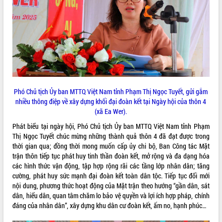
quan trọng
Bí thư Tỉnh ủy Lương Nguyễn Minh
Triết thăm, tặng quà người có công với
cách mạng
Rà soát, hoàn thiện hệ thống thiết chế
văn hóa, thể thao đáp ứng yêu cầu
LIÊN KẾT WEB
phát triển mới
Thường trực HĐND tỉnh Đắk Lắk gặp
Phó Chủ tịch Ủy ban MTTQ Việt Nam tỉnh Phạm Thị Ngọc Tuyết, gửi gắm
mặt Đoàn chuyên gia y tế TP. Hồ Chí
nhiều thông điệp về xây dựng khối đại đoàn kết tại Ngày hội của thôn 4
Minh
(xã Ea Wer).
THỐNG KÊ TRUY CẬP
Lễ truy điệu và an táng hài cốt liệt sĩ
Phát biểu tại ngày hội, Phó Chủ tịch Ủy ban MTTQ Việt Nam tỉnh Phạm
tại Nghĩa trang Liệt sĩ xã Sơn Hòa
Hôm nay:
39085
Thị Ngọc Tuyết chúc mừng những thành quả thôn 4 đã đạt được trong
Bàn giải pháp tháo gỡ khó khăn trong
Tất cả:
66084408
thời gian qua; đồng thời mong muốn cấp ủy chi bộ, Ban Công tác Mặt
xuất khẩu sầu riêng và triển khai quy
trận thôn tiếp tục phát huy tinh thần đoàn kết, mở rộng và đa dạng hóa
định EUDR
các hình thức vận động, tập hợp rộng rãi các tầng lớp nhân dân; tăng
Thứ trưởng Bộ Nông nghiệp và Môi
cường, phát huy sức mạnh đại đoàn kết toàn dân tộc. Tiếp tục đổi mới
trường Nguyễn Hoàng Hiệp khảo sát
nội dung, phương thức hoạt động của Mặt trận theo hướng “gần dân, sát
vùng trồng và doanh nghiệp đóng gói
dân, hiểu dân, quan tâm chăm lo bảo vệ quyền và lợi ích hợp pháp, chính
sầu riêng tại Đắk Lắk
đáng của nhân dân”, xây dựng khu dân cư đoàn kết, ấm no, hạnh phúc…
Trình diễn nghệ thuật chế biến các