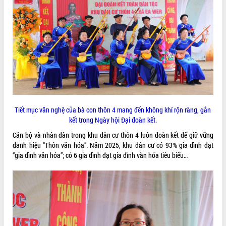
VIDEO
Tiết mục văn nghệ của bà con thôn 4 mang đến không khí rộn ràng, gắn
Khám bệnh, cấp phát thuốc miễn phí
kết trong Ngày hội Đại đoàn kết.
và tặng quà người dân xã Cư Pui
Cán bộ và nhân dân trong khu dân cư thôn 4 luôn đoàn kết để giữ vững
Hội nghị UBND tỉnh Đắk Lắk thường kỳ
danh hiệu “Thôn văn hóa”. Năm 2025, khu dân cư có 93% gia đình đạt
tháng 7/2026
“gia đình văn hóa”; có 6 gia đình đạt gia đình văn hóa tiêu biểu…
Lễ truy tặng danh hiệu “Bà Mẹ Việt
Nam Anh hùng” và trao Huân chương
Lao động
ALBUM ẢNH
UBND tỉnh Đắk Lắk triển khai nhiệm
vụ 6 tháng cuối năm 2026
Kỳ họp thứ Hai, Hội đồng nhân dân
tỉnh khóa XI quyết nghị nhiều nội dung