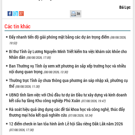
Quy hoạch và Xúc tiến đầu tư tỉnh Đắk
Lắk
Bá Lục
In
Khơi thông điểm nghẽn, đẩy nhanh
giải ngân vốn khắc phục thiên tai
Các tin khác
HĐND tỉnh thông qua điều chỉnh Quy
hoạch tỉnh thời kỳ 2021-2030
Đẩy nhanh tiến độ giải phóng mặt bằng các dự án trọng điểm
(08/08/2026,
Hội thảo góp ý hồ sơ điều chỉnh quy
19:53)
hoạch tỉnh Đắk Lắk thời kỳ 2021-2030,
Bí thư Tỉnh ủy Lương Nguyễn Minh Triết kiểm tra việc khám sức khỏe cho
tầm nhìn đến năm 2050
Nhân dân
(08/08/2026, 17:05)
Nâng cao hiệu quả hoạt động của các
Ban Thường vụ Tỉnh ủy xem xét phương án sắp xếp trường học và nhiều
doanh nghiệp nhà nước
nội dung quan trọng
(08/08/2026, 13:30)
Hội nghị triển khai kết nối mạng
Thường trực Tỉnh ủy chưa thông qua phương án sáp nhập xã, phường cụ
truyền số liệu chuyên dùng phục vụ cơ
thể
quan Đảng, Nhà nước
(08/08/2026, 11:30)
Lễ phát động chuỗi hoạt động chung
UBND tỉnh làm việc với Chủ đầu tư dự án Đầu tư xây dựng và kinh doanh
tay làm sạch môi trường
kết cấu hạ tầng Khu công nghiệp Phú Xuân
(07/08/2026, 19:47)
Xã Ea Kar bước chuyển mình trong
Rà soát hiệu quả ứng dụng các đề tài khoa học và công nghệ, thúc đẩy
công tác cải cách hành chính mô hình
thương mại hóa kết quả nghiên cứu
(07/08/2026, 18:34)
mới
12 điểm check-in lan tỏa hình ảnh Lễ hội Sầu riêng Đắk Lắk năm 2026
UBND tỉnh họp báo định kỳ tháng 4
(07/08/2026, 17:30)
năm 2026