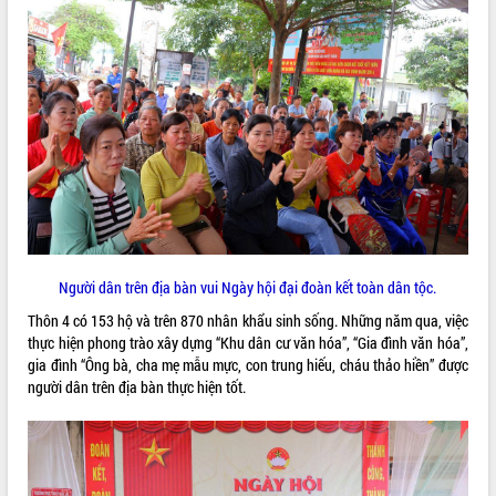
ĐIỂM TIN VĂN BẢN
QUY HOẠCH - KẾ HOẠCH
Người dân trên địa bàn vui Ngày hội đại đoàn kết toàn dân tộc.
Thôn 4 có 153 hộ và trên 870 nhân khẩu sinh sống. Những năm qua, việc
thực hiện phong trào xây dựng “Khu dân cư văn hóa”, “Gia đình văn hóa”,
gia đình “Ông bà, cha mẹ mẫu mực, con trung hiếu, cháu thảo hiền” được
người dân trên địa bàn thực hiện tốt.