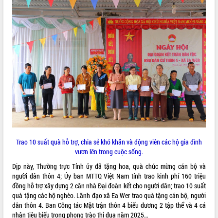
món ăn từ sầu riêng
Đắk Lắk công bố Quy hoạch và xúc
tiến đầu tư tỉnh
Ngành cá ngừ Đắk Lắk chủ động thích
ứng để giữ vững thị trường xuất khẩu
Diễn đàn Kinh tế tư nhân Việt Nam đột
phá cơ chế - Hợp tác công tư
Đề án 06 tạo bước ngoặt đột phá trong
cải cách hành chính tỉnh Đắk Lắk
Kết nối tour, đẩy mạnh chuyển đổi số
để phát triển du lịch Đắk Lắk
Khởi động Dự án Đầu tư xây dựng hạ
tầng kỹ thuật Cụm công nghiệp Tân
Trao 10 suất quà hỗ trợ, chia sẻ khó khăn và động viên các hộ gia đình
Tiến
vươn lên trong cuộc sống.
Gặp mặt các cơ quan báo chí nhân Kỷ
niệm 101 năm Ngày Báo chí Cách
Dịp này, Thường trực Tỉnh ủy đã tặng hoa, quà chúc mừng cán bộ và
mạng Việt Nam
người dân thôn 4; Ủy ban MTTQ Việt Nam tỉnh trao kinh phí 160 triệu
đồng hỗ trợ xây dựng 2 căn nhà Đại đoàn kết cho người dân; trao 10 suất
Đắk Lắk sơ kết 4 năm triển khai thực
quà tặng các hộ nghèo. Lãnh đạo xã Ea Wer trao quà tặng cán bộ, người
hiện Đề án 06 của Chính phủ
dân thôn 4. Ban Công tác Mặt trận thôn 4 biểu dương 2 tập thể và 4 cá
Họp báo thông tin về Hội nghị Công bố
nhân tiêu biểu trong phong trào thi đua năm 2025…