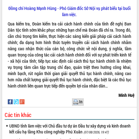
Đồng chí Hoàng Mạnh Hùng - Phó Giám đốc Sở Nội vụ phát biểu tại buổi
làm việc.
Qua kiểm tra, Đoàn kiểm tra cải cách hành chính của tỉnh đề nghị Ban
Dân tộc tỉnh sớm khắc phục những hạn chế mà Đoàn đã chỉ ra. Trong đó,
cần chú trọng tìm kiếm, thực hiện các sáng kiến giải pháp cải cách hành
chính; đa dạng hơn hình thức tuyên truyền cải cách hành chính nhằm
nâng cao nhận thức của cán bộ, công chức về nội dung, ý nghĩa, tầm
quan trọng của công tác cải cách hành chính đối với sự phát triển kinh tế
- xã hội của tỉnh; tiếp tục xác định cải cách thủ tục hành chính là nhiệm
vụ trọng tâm cần tập trung chỉ đạo, quán triệt theo hướng công khai,
minh bạch, rút ngắn thời gian giải quyết thủ tục hành chính, nâng cao
hơn nữa chất lượng giải quyết thủ tục hành chính, đặc biệt là các thủ tục
hành chính liên quan trực tiếp đến quyền lợi của nhân dân…
Minh Huệ
In
Các tin khác
UBND tỉnh làm việc với Chủ đầu tư dự án Đầu tư xây dựng và kinh doanh
kết cấu hạ tầng Khu công nghiệp Phú Xuân
(07/08/2026, 19:47)