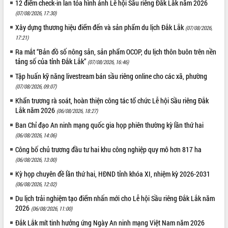
12 điểm check-in lan tỏa hình ảnh Lễ hội Sầu riêng Đắk Lắk năm 2026
(07/08/2026, 17:30)
Xây dựng thương hiệu điểm đến và sản phẩm du lịch Đắk Lắk
(07/08/2026,
17:21)
Ra mắt “Bản đồ số nông sản, sản phẩm OCOP, du lịch thôn buôn trên nền
tảng số của tỉnh Đắk Lắk”
(07/08/2026, 16:46)
Tập huấn kỹ năng livestream bán sầu riêng online cho các xã, phường
(07/08/2026, 09:07)
Khẩn trương rà soát, hoàn thiện công tác tổ chức Lễ hội Sầu riêng Đắk
Lắk năm 2026
(06/08/2026, 18:27)
Ban Chỉ đạo An ninh mạng quốc gia họp phiên thường kỳ lần thứ hai
(06/08/2026, 14:06)
Công bố chủ trương đầu tư hai khu công nghiệp quy mô hơn 817 ha
(06/08/2026, 13:00)
Kỳ họp chuyên đề lần thứ hai, HĐND tỉnh khóa XI, nhiệm kỳ 2026-2031
(06/08/2026, 12:02)
Du lịch trải nghiệm tạo điểm nhấn mới cho Lễ hội Sầu riêng Đắk Lắk năm
2026
(06/08/2026, 11:00)
Đắk Lắk mít tinh hưởng ứng Ngày An ninh mạng Việt Nam năm 2026