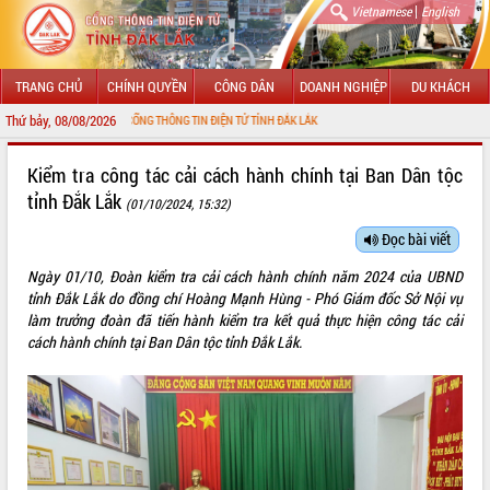
|
Vietnamese
English
TRANG CHỦ
CHÍNH QUYỀN
CÔNG DÂN
DOANH NGHIỆP
DU KHÁCH
Thứ bảy, 08/08/2026
G ĐẾN VỚI CỔNG THÔNG TIN ĐIỆN TỬ TỈNH ĐẮK LẮK
GIỚI THIỆU
Kiểm tra công tác cải cách hành chính tại Ban Dân tộc
tỉnh Đắk Lắk
(01/10/2024, 15:32)
LÃNH ĐẠO UBND TỈNH
Đọc bài viết
TIN TỨC SỰ KIỆN
Ngày 01/10, Đoàn kiểm tra cải cách hành chính năm 2024 của UBND
SỞ, BAN, NGÀNH
tỉnh Đắk Lắk do đồng chí Hoàng Mạnh Hùng - Phó Giám đốc Sở Nội vụ
làm trưởng đoàn đã tiến hành kiểm tra kết quả thực hiện công tác cải
UBND CÁC XÃ, PHƯỜNG
cách hành chính tại Ban Dân tộc tỉnh Đắk Lắk.
THÔNG TIN CHỈ ĐẠO ĐIỀU HÀNH
HỆ THỐNG VĂN BẢN
VĂN BẢN HĐND TỈNH