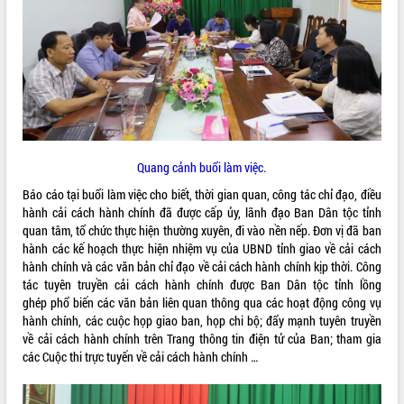
ĐIỂM TIN VĂN BẢN
QUY HOẠCH - KẾ HOẠCH
Quang cảnh buổi làm việc.
Báo cáo tại buổi làm việc cho biết, thời gian quan, công tác chỉ đạo, điều
hành cải cách hành chính đã được cấp ủy, lãnh đạo Ban Dân tộc tỉnh
quan tâm, tổ chức thực hiện thường xuyên, đi vào nền nếp. Đơn vị đã ban
hành các kế hoạch thực hiện nhiệm vụ của UBND tỉnh giao về cải cách
hành chính và các văn bản chỉ đạo về cải cách hành chính kịp thời. Công
tác tuyên truyền cải cách hành chính được Ban Dân tộc tỉnh lồng
ghép phổ biến các văn bản liên quan thông qua các hoạt động công vụ
hành chính, các cuộc họp giao ban, họp chi bộ; đẩy mạnh tuyên truyền
về cải cách hành chính trên Trang thông tin điện tử của Ban; tham gia
các Cuộc thi trực tuyến về cải cách hành chính …