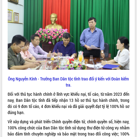
VIDEO
Không có file video nào để phát.
ALBUM ẢNH
Ông Nguyễn Kính - Trưởng Ban Dân tộc tỉnh trao đổi ý kiến với Đoàn kiểm
tra.
LIÊN KẾT WEB
Đối với thủ tục hành chính ở lĩnh vực khiếu nại, tố cáo, từ năm 2023 đến
nay, Ban Dân tộc tỉnh đã tiếp nhận 13 hồ sơ thủ tục hành chính, trong
đó có 9 đơn tố cáo, 4 đơn khiếu nại và đã giải quyết đạt tỷ lệ 100% hồ sơ
đúng hạn.
Về xây dựng và phát triển Chính quyền điện tử, chính quyền số, hiện nay,
THỐNG KÊ TRUY CẬP
100% công chức của Ban Dân tộc tỉnh sử dụng thư điện tử công vụ nhằm
bảo đảm tính chuyên nghiệp và bảo mật trong trao đổi công việc; 100%
Hôm nay:
25635