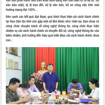
văn bản phát hành đều triển khai dưới dạng văn bản điện tử có ký số, trừ
văn bản mật), tỷ lệ trao đổi, xử lý văn bản, hồ sơ công việc trên môi
trường mạng đạt 100%...
Bên cạnh các kết quả đạt được, quá trình thực hiện cải cách hành chính
tại Ban Dân tộc tỉnh còn gặp một số khó khăn như: Hiện tại, Ban chưa có
công chức chuyên trách về công nghệ thông tin; công chức thực hiện
nhiệm vụ cải cách hành chính và chuyển đổi số, công nghệ thông tin còn
kiêm nhiệm, ảnh hưởng đến hiệu quả triển khai cải cách hành chính chưa
cao…