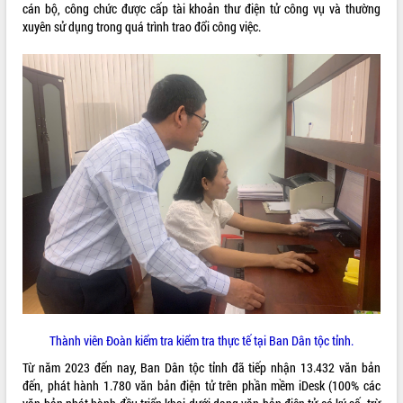
cán bộ, công chức được cấp tài khoản thư điện tử công vụ và thường
Tất cả:
66070958
xuyên sử dụng trong quá trình trao đổi công việc.
Thành viên Đoàn kiểm tra kiểm tra thực tế tại Ban Dân tộc tỉnh.
Từ năm 2023 đến nay, Ban Dân tộc tỉnh đã tiếp nhận 13.432 văn bản
đến, phát hành 1.780 văn bản điện tử trên phần mềm iDesk (100% các