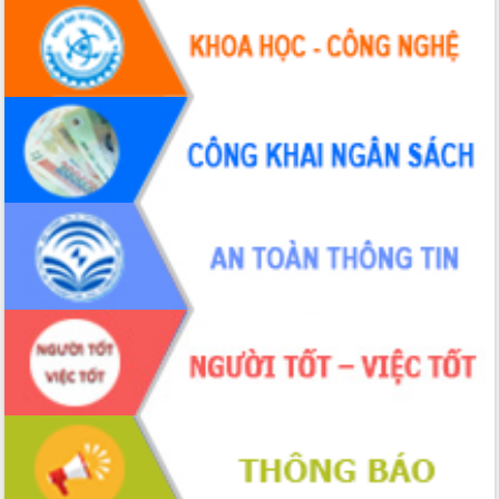
Thứ trưởng Bộ Y tế làm việc với tỉnh
Đắk Lắk về phát triển nhân lực y tế
cho trạm y tế cấp xã
Du lịch Đắk Lắk nâng tầm trải nghiệm
du khách thông qua Hệ thống cơ sở dữ
liệu và Bản đồ số
Tập huấn ứng dụng trí tuệ nhân tạo (AI)
trong thương mại điện tử năm 2026
Đoàn đại biểu Quốc hội tỉnh Đắk Lắk
trao đổi thông tin trước Kỳ họp thứ
nhất, Quốc hội khóa XVI
Quyết liệt cải cách hành chính, khơi
thông nguồn lực phát triển
Nâng cao hiệu lực, hiệu quả HĐND
tỉnh thông qua hiện đại hóa hành chính
Xã Ea Phê gắn cải cách hành chính với
chuyển đổi số
Phó Chủ tịch Thường trực UBND tỉnh
Hồ Thị Nguyên Thảo làm việc tại Trung
tâm Phục vụ hành chính công xã Ea
Phê