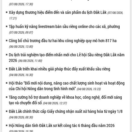
món ăn từ sầu riêng
(07/08/2026, 17:30)
Đắk Lắk công bố Quy hoạch và xúc
Xây dựng thương hiệu điểm đến và sản phẩm du lịch Đắk Lắk
(07/08/2026,
tiến đầu tư tỉnh
17:21)
Ngành cá ngừ Đắk Lắk chủ động thích
Tập huấn kỹ năng livestream bán sầu riêng online cho các xã, phường
ứng để giữ vững thị trường xuất khẩu
(07/08/2026, 09:07)
Diễn đàn Kinh tế tư nhân Việt Nam đột
Công bố chủ trương đầu tư hai khu công nghiệp quy mô hơn 817 ha
phá cơ chế - Hợp tác công tư
(06/08/2026, 13:00)
Đề án 06 tạo bước ngoặt đột phá trong
Du lịch trải nghiệm tạo điểm nhấn mới cho Lễ hội Sầu riêng Đắk Lắk năm
cải cách hành chính tỉnh Đắk Lắk
2026
(06/08/2026, 11:00)
Kết nối tour, đẩy mạnh chuyển đổi số
để phát triển du lịch Đắk Lắk
Đắk Lắk triển khai nhiều giải pháp thúc đẩy xuất khẩu sầu riêng
(04/08/2026, 16:30)
Khởi động Dự án Đầu tư xây dựng hạ
tầng kỹ thuật Cụm công nghiệp Tân
Hội thảo “Đổi mới nội dung, nâng cao chất lượng sinh hoạt và hoạt động
Tiến
của Chi hội Nông dân trong tình hình mới”
(04/08/2026, 15:23)
Gặp mặt các cơ quan báo chí nhân Kỷ
Tăng cường hỗ trợ doanh nghiệp về khoa học, công nghệ, đổi mới sáng
niệm 101 năm Ngày Báo chí Cách
tạo và chuyển đổi số
(04/08/2026, 12:37)
mạng Việt Nam
Đắk Lắk chính thức cấp Giấy chứng nhận xuất xứ hàng hóa từ ngày 1/8
Đắk Lắk sơ kết 4 năm triển khai thực
(04/08/2026, 08:30)
hiện Đề án 06 của Chính phủ
Hội Nông dân tỉnh Đắk Lắk sơ kết công tác 6 tháng đầu năm 2026
Họp báo thông tin về Hội nghị Công bố
(03/08/2026, 15:28)