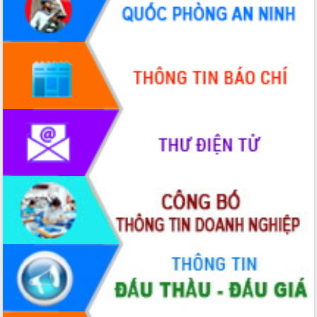
Xây dựng nông thôn mới: Nâng cao đời
sống người dân từ những mô hình thiết
thực
Quyết liệt tháo gỡ vướng mắc, đẩy
nhanh tiến độ các dự án trọng điểm
trong Khu kinh tế Nam Phú Yên
Hòn Yến phát triển du lịch gắn với bảo
tồn biển
Lấy ý kiến điều chỉnh Quy hoạch tỉnh
Đắk Lắk thời kỳ 2021-2030, tầm nhìn
đến năm 2050
Phát động chiến dịch 30 ngày đêm
giải phóng mặt bằng Tuyến đường bộ
ven biển
Đắk Lắk nỗ lực thúc đẩy tăng trưởng
kinh tế từ 10% trở lên trong Quý
II/2026
Đắk Lắk ký kết thỏa thuận hợp tác về
chuyển đổi số giai đoạn 2026 – 2030
với Tập đoàn Bưu chính Viễn thông
Việt Nam