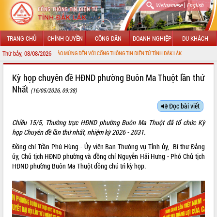
|
Vietnamese
English
TRANG CHỦ
CHÍNH QUYỀN
CÔNG DÂN
DOANH NGHIỆP
DU KHÁCH
Thứ bảy, 08/08/2026
CHÀO MỪNG ĐẾN VỚI CỔNG THÔNG TIN ĐIỆN TỬ TỈNH ĐẮK LẮK
GIỚI THIỆU
Kỳ họp chuyên đề HĐND phường Buôn Ma Thuột lần thứ
Nhất
(16/05/2026, 09:38)
LÃNH ĐẠO UBND TỈNH
Đọc bài viết
TIN TỨC SỰ KIỆN
Chiều 15/5, Thường trực HĐND phường Buôn Ma Thuột đã tổ chức Kỳ
SỞ, BAN, NGÀNH
họp Chuyên đề lần thứ nhất, nhiệm kỳ 2026 - 2031.
Đồng chí Trần Phú Hùng - Ủy viên Ban Thường vụ Tỉnh ủy, Bí thư Đảng
UBND CÁC XÃ, PHƯỜNG
ủy, Chủ tịch HĐND phường và đồng chí Nguyễn Hải Hưng - Phó Chủ tịch
HĐND phường Buôn Ma Thuột đồng chủ trì kỳ họp.
THÔNG TIN CHỈ ĐẠO ĐIỀU HÀNH
HỆ THỐNG VĂN BẢN
VĂN BẢN HĐND TỈNH