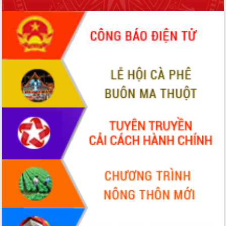
Hội thảo khoa học “Giải pháp thúc đẩy
phát triển nền kinh tế xanh tại tỉnh
Đắk Lắk”
Tăng cường giám sát, đôn đốc thực
hiện nhiệm vụ quản lý tài sản công
hàng tuần
Tháo gỡ những vướng mắc, đẩy mạnh
công tác cải cách thủ tục hành chính
tại Trung tâm Phục vụ hành chính
công tỉnh
Đắk Lắk: Tôn vinh 46 giải pháp tại Hội
thi Sáng tạo Kỹ thuật 2024 - 2025
Đắk Lắk rà soát, điều chỉnh Đề án 190
về phát triển nuôi trồng thủy sản
Phó Chủ tịch UBND tỉnh Đắk Lắk
Trương Công Thái kiểm tra thực địa
Dự án cao tốc Khánh Hòa - Buôn Ma
Thuột
Định vị cà phê Việt Nam như một “di
sản sống” trong dòng chảy toàn cầu