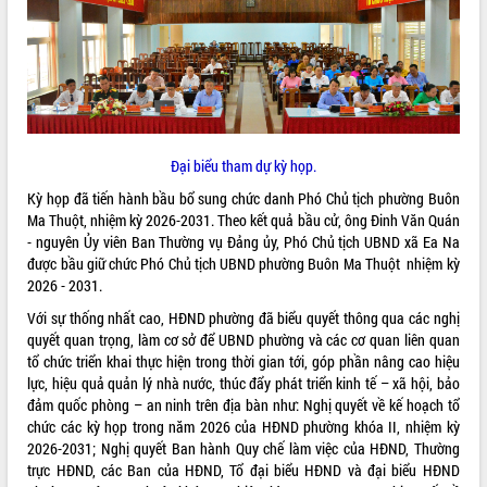
ĐIỂM TIN VĂN BẢN
QUY HOẠCH - KẾ HOẠCH
Đại biểu tham dự kỳ họp.
Kỳ họp đã tiến hành bầu bổ sung chức danh Phó Chủ tịch phường Buôn
Ma Thuột, nhiệm kỳ 2026-2031. Theo kết quả bầu cử, ông Đinh Văn Quán
- nguyên Ủy viên Ban Thường vụ Đảng ủy, Phó Chủ tịch UBND xã Ea Na
được bầu giữ chức Phó Chủ tịch UBND phường Buôn Ma Thuột nhiệm kỳ
2026 - 2031.
Với sự thống nhất cao, HĐND phường đã biểu quyết thông qua các nghị
quyết quan trọng, làm cơ sở để UBND phường và các cơ quan liên quan
tổ chức triển khai thực hiện trong thời gian tới, góp phần nâng cao hiệu
lực, hiệu quả quản lý nhà nước, thúc đẩy phát triển kinh tế – xã hội, bảo
đảm quốc phòng – an ninh trên địa bàn như: Nghị quyết về kế hoạch tổ
chức các kỳ họp trong năm 2026 của HĐND phường khóa II, nhiệm kỳ
2026-2031; Nghị quyết Ban hành Quy chế làm việc của HĐND, Thường
trực HĐND, các Ban của HĐND, Tổ đại biểu HĐND và đại biểu HĐND