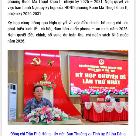
phường Buôn Ma Thuột khóa II, nhiệm kỳ 2026 – 2031; Nghị quyết về
việc ban hành Nội quy kỳ họp của HĐND phường Buôn Ma Thuột khóa II,
VIDEO
nhiệm kỳ 2026-2031.
Kỳ họp cũng thông qua Nghị quyết về việc điều chỉnh, bổ sung chỉ tiêu
phát triển kinh tế - xã hội, đảm bảo quốc phòng – an ninh năm 2026;
Nghị quyết điều chỉnh, bổ sung dự toán thu, chi ngân sách Nhà nước
năm 2026.
Khám bệnh, cấp phát thuốc miễn phí
và tặng quà người dân xã Cư Pui
Hội nghị UBND tỉnh Đắk Lắk thường kỳ
tháng 7/2026
Lễ truy tặng danh hiệu “Bà Mẹ Việt
Nam Anh hùng” và trao Huân chương
Lao động
ALBUM ẢNH
UBND tỉnh Đắk Lắk triển khai nhiệm
vụ 6 tháng cuối năm 2026
Kỳ họp thứ Hai, Hội đồng nhân dân
Đồng chí Trần Phú Hùng - Ủy viên Ban Thường vụ Tỉnh ủy, Bí thư Đảng
tỉnh khóa XI quyết nghị nhiều nội dung