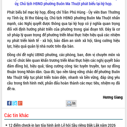
ủy, Chủ tịch HĐND phường Buôn Ma Thuột phát biểu tại kỳ họp.
quan trọng
Phát biểu bế mạc kỳ họp, đồng chí Trần Phú Hùng - Ủy viên Ban Thường
Bí thư Tỉnh ủy Lương Nguyễn Minh
vụ Tỉnh ủy, Bí thư Đảng ủy, Chủ tịch HĐND phường Buôn Ma Thuột nhấn
Triết thăm, tặng quà người có công với
mạnh, các Nghị quyết được thông qua tại kỳ họp có ý nghĩa quan trọng
cách mạng
đối với định hướng phát triển của phường trong giai đoạn tới. Đây là cơ
Rà soát, hoàn thiện hệ thống thiết chế
sở pháp lý quan trọng để phường triển khai thực hiện hiệu quả các nhiệm
văn hóa, thể thao đáp ứng yêu cầu
LIÊN KẾT WEB
vụ phát triển kinh tế - xã hội, bảo đảm an sinh xã hội, tăng cường hiệu
phát triển mới
lực, hiệu quả quản lý nhà nước trên địa bàn.
Thường trực HĐND tỉnh Đắk Lắk gặp
Đồng chí đề nghị UBND phường, các phòng, ban, đơn vị chuyên môn và
mặt Đoàn chuyên gia y tế TP. Hồ Chí
các tổ chức liên quan khẩn trương triển khai thực hiện các nghị quyết bảo
Minh
THỐNG KÊ TRUY CẬP
đảm đồng bộ, hiệu quả; tăng cường công tác tuyên truyền, tạo sự đồng
Lễ truy điệu và an táng hài cốt liệt sĩ
thuận trong Nhân dân. Qua đó, tạo nền tảng vững chắc để phường Buôn
tại Nghĩa trang Liệt sĩ xã Sơn Hòa
Hôm nay:
40164
Ma Thuột tiếp tục phát triển toàn diện, nhanh và bền vững, đáp ứng yêu
Bàn giải pháp tháo gỡ khó khăn trong
Tất cả:
66085487
cầu trong tình hình mới, phấn đấu hoàn thành các mục tiêu, nhiệm vụ đã
xuất khẩu sầu riêng và triển khai quy
đề ra.
định EUDR
Hương Giang
Thứ trưởng Bộ Nông nghiệp và Môi
In
trường Nguyễn Hoàng Hiệp khảo sát
vùng trồng và doanh nghiệp đóng gói
Các tin khác
sầu riêng tại Đắk Lắk
Trình diễn nghệ thuật chế biến các
12 điểm check-in lan tỏa hình ảnh Lễ hội Sầu riêng Đắk Lắk năm 2026