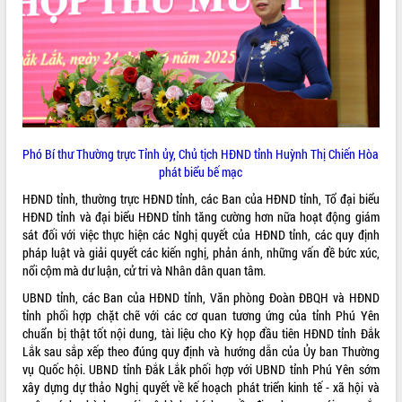
Tháo gỡ những vướng mắc, đẩy mạnh
công tác cải cách thủ tục hành chính
tại Trung tâm Phục vụ hành chính
công tỉnh
Đắk Lắk: Tôn vinh 46 giải pháp tại Hội
thi Sáng tạo Kỹ thuật 2024 - 2025
Đắk Lắk rà soát, điều chỉnh Đề án 190
về phát triển nuôi trồng thủy sản
Phó Bí thư Thường trực Tỉnh ủy, Chủ tịch HĐND tỉnh Huỳnh Thị Chiến Hòa
phát biểu bế mạc
Phó Chủ tịch UBND tỉnh Đắk Lắk
Trương Công Thái kiểm tra thực địa
HĐND tỉnh, thường trực HĐND tỉnh, các Ban của HĐND tỉnh, Tổ đại biểu
Dự án cao tốc Khánh Hòa - Buôn Ma
HĐND tỉnh và đại biểu HĐND tỉnh tăng cường hơn nữa hoạt động giám
Thuột
sát đối với việc thực hiện các Nghị quyết của HĐND tỉnh, các quy định
Định vị cà phê Việt Nam như một “di
pháp luật và giải quyết các kiến nghị, phản ánh, những vấn đề bức xúc,
sản sống” trong dòng chảy toàn cầu
nổi cộm mà dư luận, cử tri và Nhân dân quan tâm.
Xây dựng nông thôn mới: Nâng cao đời
UBND tỉnh, các Ban của HĐND tỉnh, Văn phòng Đoàn ĐBQH và HĐND
sống người dân từ những mô hình thiết
tỉnh phối hợp chặt chẽ với các cơ quan tương ứng của tỉnh Phú Yên
thực
chuẩn bị thật tốt nội dung, tài liệu cho Kỳ họp đầu tiên HĐND tỉnh Đắk
Quyết liệt tháo gỡ vướng mắc, đẩy
Lắk sau sắp xếp theo đúng quy định và hướng dẫn của Ủy ban Thường
nhanh tiến độ các dự án trọng điểm
vụ Quốc hội. UBND tỉnh Đắk Lắk phối hợp với UBND tỉnh Phú Yên sớm
trong Khu kinh tế Nam Phú Yên
xây dựng dự thảo Nghị quyết về kế hoạch phát triển kinh tế - xã hội và