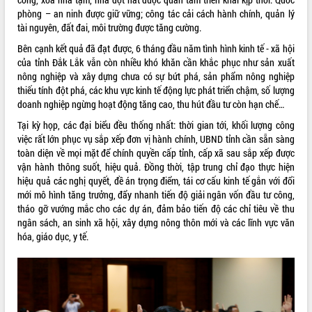
phát triển mới
phòng – an ninh được giữ vững; công tác cải cách hành chính, quản lý
tài nguyên, đất đai, môi trường được tăng cường.
Thường trực HĐND tỉnh Đắk Lắk gặp
mặt Đoàn chuyên gia y tế TP. Hồ Chí
Bên cạnh kết quả đã đạt được, 6 tháng đầu năm tình hình kinh tế - xã hội
Minh
của tỉnh Đắk Lắk vẫn còn nhiều khó khăn cần khắc phục như sản xuất
THỐNG KÊ TRUY CẬP
Lễ truy điệu và an táng hài cốt liệt sĩ
nông nghiệp và xây dựng chưa có sự bứt phá, sản phẩm nông nghiệp
tại Nghĩa trang Liệt sĩ xã Sơn Hòa
thiếu tính đột phá, các khu vực kinh tế động lực phát triển chậm, số lượng
Hôm nay:
17971
doanh nghiệp ngừng hoạt động tăng cao, thu hút đầu tư còn hạn chế…
Bàn giải pháp tháo gỡ khó khăn trong
Tất cả:
66063294
xuất khẩu sầu riêng và triển khai quy
Tại kỳ họp, các đại biểu đều thống nhất: thời gian tới, khối lượng công
định EUDR
việc rất lớn phục vụ sắp xếp đơn vị hành chính, UBND tỉnh cần sẵn sàng
Thứ trưởng Bộ Nông nghiệp và Môi
toàn diện về mọi mặt để chính quyền cấp tỉnh, cấp xã sau sắp xếp được
trường Nguyễn Hoàng Hiệp khảo sát
vận hành thông suốt, hiệu quả. Đồng thời, tập trung chỉ đạo thực hiện
vùng trồng và doanh nghiệp đóng gói
hiệu quả các nghị quyết, đề án trọng điểm, tái cơ cấu kinh tế gắn với đổi
sầu riêng tại Đắk Lắk
mới mô hình tăng trưởng, đẩy nhanh tiến độ giải ngân vốn đầu tư công,
tháo gỡ vướng mắc cho các dự án, đảm bảo tiến độ các chỉ tiêu về thu
Trình diễn nghệ thuật chế biến các
ngân sách, an sinh xã hội, xây dựng nông thôn mới và các lĩnh vực văn
món ăn từ sầu riêng
hóa, giáo dục, y tế.
Đắk Lắk công bố Quy hoạch và xúc
tiến đầu tư tỉnh
Ngành cá ngừ Đắk Lắk chủ động thích
ứng để giữ vững thị trường xuất khẩu
Diễn đàn Kinh tế tư nhân Việt Nam đột