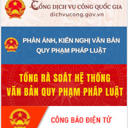
Chuyển đổi số 'mở đường' cho nông
nghiệp Đắk Lắk tăng trưởng bứt phá
Triển khai đồng bộ đo đạc, lập hồ sơ
địa chính, hoàn thiện cơ sở dữ liệu đất
đai
Ứng dụng sinh trắc học - Bước tiến
trong hành trình chuyển đổi số tại Đắk
Lắk
Đắk Lắk nâng cao hiệu quả công tác
Đảng từ Sổ tay đảng viên điện tử
Đắk Lắk đẩy mạnh nuôi biển công
nghệ, hướng tới phát triển thủy sản
bền vững
Tập huấn nâng cao năng lực triển khai
chuyển đổi số cho cán bộ, công chức
cấp xã
Đắk Lắk phát động hưởng ứng Ngày
Quyền của người tiêu dùng Việt Nam
2026
Đẩy mạnh cải cách hành chính, quyết
tâm đạt được mục tiêu tăng trưởng