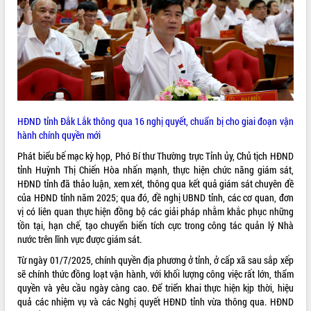
phá cơ chế - Hợp tác công tư
Đề án 06 tạo bước ngoặt đột phá trong
cải cách hành chính tỉnh Đắk Lắk
Kết nối tour, đẩy mạnh chuyển đổi số
để phát triển du lịch Đắk Lắk
Khởi động Dự án Đầu tư xây dựng hạ
tầng kỹ thuật Cụm công nghiệp Tân
Tiến
HĐND tỉnh Đắk Lắk thông qua 16 nghị quyết, chuẩn bị cho giai đoạn vận
Gặp mặt các cơ quan báo chí nhân Kỷ
hành chính quyền mới
niệm 101 năm Ngày Báo chí Cách
Phát biểu bế mạc kỳ họp, Phó Bí thư Thường trực Tỉnh ủy, Chủ tịch HĐND
mạng Việt Nam
tỉnh Huỳnh Thị Chiến Hòa nhấn mạnh, thực hiện chức năng giám sát,
Đắk Lắk sơ kết 4 năm triển khai thực
HĐND tỉnh đã thảo luận, xem xét, thông qua kết quả giám sát chuyên đề
hiện Đề án 06 của Chính phủ
của HĐND tỉnh năm 2025; qua đó, đề nghị UBND tỉnh, các cơ quan, đơn
Họp báo thông tin về Hội nghị Công bố
vị có liên quan thực hiện đồng bộ các giải pháp nhằm khắc phục những
Quy hoạch và Xúc tiến đầu tư tỉnh Đắk
tồn tại, hạn chế, tạo chuyển biến tích cực trong công tác quản lý Nhà
Lắk
nước trên lĩnh vực được giám sát.
Khơi thông điểm nghẽn, đẩy nhanh
Từ ngày 01/7/2025, chính quyền địa phương ở tỉnh, ở cấp xã sau sắp xếp
giải ngân vốn khắc phục thiên tai
sẽ chính thức đồng loạt vận hành, với khối lượng công việc rất lớn, thẩm
HĐND tỉnh thông qua điều chỉnh Quy
quyền và yêu cầu ngày càng cao. Để triển khai thực hiện kịp thời, hiệu
hoạch tỉnh thời kỳ 2021-2030
quả các nhiệm vụ và các Nghị quyết HĐND tỉnh vừa thông qua. HĐND