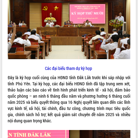
ĐIỂM TIN VĂN BẢN
QUY HOẠCH - KẾ HOẠCH
Các đại biểu tham dự kỳ họp
Đây là kỳ họp cuối cùng của HĐND tỉnh Đắk Lắk trước khi sáp nhập với
tỉnh Phú Yên. Tại kỳ họp, các đại biểu HĐND tỉnh đã tập trung xem xét,
thảo luận các báo cáo về tình hình phát triển kinh tế - xã hội, đảm bảo
quốc phòng – an ninh 6 tháng đầu năm và phương hướng 6 tháng cuối
năm 2025 và biểu quyết thông qua 16 Nghị quyết liên quan đến các lĩnh
vực kinh tế, xã hội, tài chính, đầu tư công, chương trình mục tiêu quốc
gia, chính sách hỗ trợ; kết quả giám sát chuyên đề năm 2025 và nhiều
nội dung quan trọng khác.