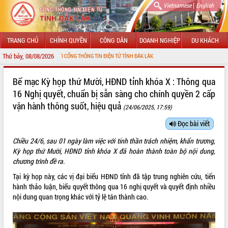
|
Vietnamese
English
TRANG CHỦ
CHÍNH QUYỀN
CÔNG DÂN
DOANH NGHIỆP
DU KHÁCH
Thứ bảy, 08/08/2026
NG ĐẾN VỚI CỔNG THÔNG TIN ĐIỆN TỬ TỈNH ĐẮK LẮK
GIỚI THIỆU
Bế mạc Kỳ họp thứ Mười, HĐND tỉnh khóa X : Thông qua
16 Nghị quyết, chuẩn bị sẵn sàng cho chính quyền 2 cấp
LÃNH ĐẠO UBND TỈNH
vận hành thông suốt, hiệu quả
(24/06/2025, 17:59)
TIN TỨC SỰ KIỆN
Đọc bài viết
SỞ, BAN, NGÀNH
Chiều 24/6, sau 01 ngày làm việc với tinh thần trách nhiệm, khẩn trương,
Kỳ họp thứ Mười, HĐND tỉnh khóa X đã hoàn thành toàn bộ nội dung,
UBND CÁC XÃ, PHƯỜNG
chương trình đề ra.
Tại kỳ họp này, các vị đại biểu HĐND tỉnh đã tập trung nghiên cứu, tiến
THÔNG TIN CHỈ ĐẠO ĐIỀU HÀNH
hành thảo luận, biểu quyết thông qua 16 nghị quyết và quyết định nhiều
nội dung quan trọng khác với tỷ lệ tán thành cao.
HỆ THỐNG VĂN BẢN
VĂN BẢN HĐND TỈNH