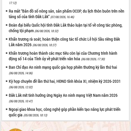
17:12)
Tập huấn ứng dụng trí tuệ nhân tạo (AI)
trong thương mại điện tử năm 2026
Ra mắt “Bản đồ số nông sản, sản phẩm OCOP, du lịch thôn buôn trên nền
tảng số của tỉnh Đắk Lắk”
Đoàn đại biểu Quốc hội tỉnh Đắk Lắk
(07/08/2026, 16:46)
trao đổi thông tin trước Kỳ họp thứ
Đoàn đại biểu Quốc hội tỉnh Đắk Lắk thảo luận tại tổ về công tác phòng,
nhất, Quốc hội khóa XVI
chống tội phạm
(06/08/2026, 18:32)
Quyết liệt cải cách hành chính, khơi
Khẩn trương rà soát, hoàn thiện công tác tổ chức Lễ hội Sầu riêng Đắk
thông nguồn lực phát triển
Lắk năm 2026
(06/08/2026, 18:27)
Nâng cao hiệu lực, hiệu quả HĐND
Khẩn trương hoàn thành các mục tiêu còn lại của Chương trình hành
tỉnh thông qua hiện đại hóa hành chính
động số 14 của Tỉnh ủy về phát triển văn hóa
(06/08/2026, 17:30)
Xã Ea Phê gắn cải cách hành chính với
Ban Chỉ đạo An ninh mạng quốc gia họp phiên thường kỳ lần thứ hai
chuyển đổi số
(06/08/2026, 14:06)
Phó Chủ tịch Thường trực UBND tỉnh
Kỳ họp chuyên đề lần thứ hai, HĐND tỉnh khóa XI, nhiệm kỳ 2026-2031
Hồ Thị Nguyên Thảo làm việc tại Trung
tâm Phục vụ hành chính công xã Ea
(06/08/2026, 12:02)
Phê
Đắk Lắk mít tinh hưởng ứng Ngày An ninh mạng Việt Nam năm 2026
Xây dựng nền hành chính số đồng
(06/08/2026, 10:47)
hành cùng nông dân dân, doanh nghiệp
Ngoại giao khoa học, công nghệ góp phần kiến tạo năng lực phát triển
Giai đoạn 2026-2030, Đắk Lắk phấn
quốc gia
(05/08/2026, 18:13)
đấu có 77% xã đạt chuẩn nông thôn
mới