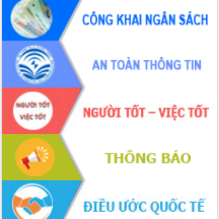
chúc mừng các bệnh viện nhân Ngày
Thầy thuốc Việt Nam
Rộn ràng lễ hội truyền thống Sông
nước Đà Nông lần thứ I năm 2026
Kỳ họp Chuyên đề lần thứ Năm, HĐND
tỉnh Đắk Lắk thông qua các nghị quyết
quan trọng
Thống nhất danh sách giới thiệu ứng
cử đại biểu Quốc hội khoá XVI và đại
biểu HĐND tỉnh Đắk Lắk, nhiệm kỳ
2026-2031
Phát động hai phong trào thi đua quan
trọng trong kỷ nguyên mới
Hội nghị lần thứ tư Ban Chỉ đạo công
tác bầu cử tỉnh Đắk Lắk
Hội nghị Báo cáo viên Trung ương
tháng 01/2026
Phó Thủ tướng Hồ Quốc Dũng đánh giá
cao kết quả Chiến dịch Quang Trung
tại Đắk Lắk