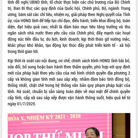
tỉnh đề nghị UBND tỉnh, tổ chức thực hiện các chủ trương của Bộ Chính
Hội thảo góp ý hồ sơ điều chỉnh quy
trị, Ban Bí thư; các quy định của Quốc hội, Chính phủ, Bộ, ngành Trung
hoạch tỉnh Đắk Lắk thời kỳ 2021-2030,
ương; bám sát các chỉ tiêu, nhiệm vụ, giải pháp theo Nghị quyết của Tỉnh
tầm nhìn đến năm 2050
ủy; của HĐND tỉnh để tiếp tục chỉ đạo, điều hành, triển khai đồng bộ, toàn
Nâng cao hiệu quả hoạt động của các
diện, đạt hiệu quả cao; nhất là đảm bảo mục tiêu tăng trưởng và thu
doanh nghiệp nhà nước
ngân sách nhà nước theo yêu cầu của Chính phủ; đẩy mạnh các hoạt
Hội nghị triển khai kết nối mạng
động xúc tiến đầu tư, du lịch, kinh doanh; kịp thời tháo gỡ vướng mắc,
truyền số liệu chuyên dùng phục vụ cơ
khắc phục khó khăn, tạo động lực thúc đẩy phát triển kinh tế - xã hội
quan Đảng, Nhà nước
trong thời gian tới.
Lễ phát động chuỗi hoạt động chung
Kịp thời rà soát các nội dung, cơ chế, chính sách trình HĐND tỉnh bãi bỏ,
tay làm sạch môi trường
sửa đổi, bổ sung hoặc ban hành theo thẩm quyền, phù hợp với quy định
Xã Ea Kar bước chuyển mình trong
mới của pháp luật theo yêu cầu của mô hình chính quyền địa phương 2
công tác cải cách hành chính mô hình
cấp và không gian tỉnh mới sau sắp xếp, nhằm đảm bảo tính đồng bộ,
mới
thống nhất, chặt chẽ trong hệ thống văn bản quy phạm pháp luật của
UBND tỉnh họp báo định kỳ tháng 4
tỉnh. Rà soát, chuẩn bị sẵn sàng toàn diện về mọi mặt để chính quyền
năm 2026
cấp tỉnh, cấp xã sau sắp xếp được vận hành thông suốt, hiệu quả kể từ
ngày 01/7/2025.
Hội thảo khoa học “Giải pháp thúc đẩy
phát triển nền kinh tế xanh tại tỉnh
Đắk Lắk”
Tăng cường giám sát, đôn đốc thực
hiện nhiệm vụ quản lý tài sản công
hàng tuần