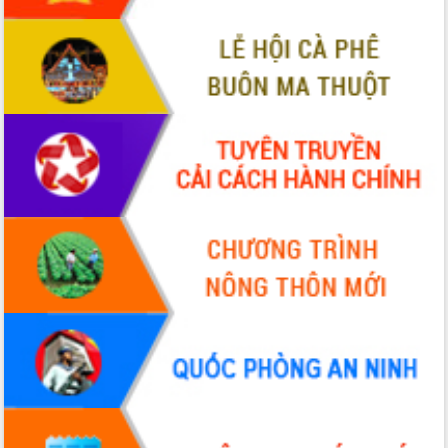
hai con số trong năm 2026
Tổ chức trang trọng Lễ hội Đền thờ
Lương Văn Chánh năm 2026
Phó Bí thư Tỉnh ủy Đắk Lắk Đỗ Hữu
Huy giữ chức Bí thư Đảng ủy Ủy Ban
Nhân dân tỉnh
Bệnh án điện tử thúc đẩy chuyển đổi
số y tế tại Đắk Lắk
Chuyển đổi số thư viện: Mở rộng
không gian tri thức trong thời đại số
Đánh giá, rút kinh nghiệm công tác tổ
chức diễn tập trước ngày bầu cử
Chương trình “Gặp gỡ hữu nghị –
Friendship Meeting New Year 2026”
Bầu cử Quốc hội và HĐND: Cử tri Đắk
Lắk gửi gắm niềm tin, kỳ vọng vào lá
phiếu
Đắk Lắk sẵn sàng các điều kiện cho
Ngày hội bầu cử đại biểu Quốc hội
khóa XVI và HĐND các cấp nhiệm kỳ