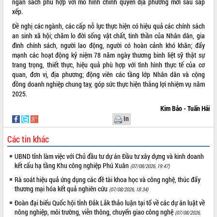
ngân sách phù hợp với mô hình chính quyền địa phương mới sau sắp
Hòn Yến phát triển du lịch gắn với bảo
xếp.
tồn biển
Lấy ý kiến điều chỉnh Quy hoạch tỉnh
Đề nghị các ngành, các cấp nỗ lực thực hiện có hiệu quả các chính sách
Đắk Lắk thời kỳ 2021-2030, tầm nhìn
an sinh xã hội; chăm lo đời sống vật chất, tinh thần của Nhân dân, gia
đến năm 2050
đình chính sách, người lao động, người có hoàn cảnh khó khăn; đẩy
mạnh các hoạt động kỷ niệm 78 năm ngày thương binh liệt sỹ thật sự
Phát động chiến dịch 30 ngày đêm
trang trọng, thiết thực, hiệu quả phù hợp với tình hình thực tế của cơ
giải phóng mặt bằng Tuyến đường bộ
quan, đơn vị, địa phương; động viên các tầng lớp Nhân dân và cộng
ven biển
đồng doanh nghiệp chung tay, góp sức thực hiện thắng lợi nhiệm vụ năm
Đắk Lắk nỗ lực thúc đẩy tăng trưởng
2025.
kinh tế từ 10% trở lên trong Quý
II/2026
Kim Bảo - Tuấn Hải
In
Đắk Lắk ký kết thỏa thuận hợp tác về
chuyển đổi số giai đoạn 2026 – 2030
Các tin khác
với Tập đoàn Bưu chính Viễn thông
Việt Nam
UBND tỉnh làm việc với Chủ đầu tư dự án Đầu tư xây dựng và kinh doanh
Thứ trưởng Bộ Y tế làm việc với tỉnh
kết cấu hạ tầng Khu công nghiệp Phú Xuân
(07/08/2026, 19:47)
Đắk Lắk về phát triển nhân lực y tế
Rà soát hiệu quả ứng dụng các đề tài khoa học và công nghệ, thúc đẩy
cho trạm y tế cấp xã
thương mại hóa kết quả nghiên cứu
(07/08/2026, 18:34)
Du lịch Đắk Lắk nâng tầm trải nghiệm
du khách thông qua Hệ thống cơ sở dữ
Đoàn đại biểu Quốc hội tỉnh Đắk Lắk thảo luận tại tổ về các dự án luật về
liệu và Bản đồ số
nông nghiệp, môi trường, viễn thông, chuyển giao công nghệ
(07/08/2026,