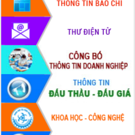
2026-2031
Đảm bảo cuộc bầu cử đại biểu Quốc
hội và đại biểu HĐND các cấp diễn ra
an toàn, hiệu quả, đúng quy định
Thủ tướng Chính phủ Phạm Minh Chính
kiểm tra, chỉ đạo hoàn thành các dự
án cao tốc và thăm khu tái định cư tại
Đắk Lắk
Sôi nổi Hội đua ngựa truyền thống Gò
Thì Thùng mừng Xuân Bính Ngọ 2026
Lãnh đạo tỉnh dâng hương tưởng niệm
tại Đập Đồng Cam đầu Xuân Bính Ngọ
Ngành nông nghiệp phấn đấu tăng
trưởng đạt 5,86% trong năm 2026
UBND tỉnh Đắk Lắk triển khai công tác
quốc phòng, quân sự địa phương năm
2026
Đắk Lắk tập trung toàn lực khắc phục
tồn tại IUU, sẵn sàng làm việc với
Đoàn thanh tra EC
Chủ tịch UBND tỉnh Tạ Anh Tuấn thăm,