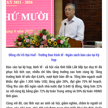
VIDEO
Loading the player...
Khám bệnh, cấp phát thuốc miễn phí
và tặng quà người dân xã Cư Pui
Hội nghị UBND tỉnh Đắk Lắk thường kỳ
tháng 7/2026
Lễ truy tặng danh hiệu “Bà Mẹ Việt
Nam Anh hùng” và trao Huân chương
Lao động
Đồng chí Võ Đại Huế - Trưởng Ban Kinh tế - Ngân sách báo cáo tại Kỳ
họp
ALBUM ẢNH
UBND tỉnh Đắk Lắk triển khai nhiệm
vụ 6 tháng cuối năm 2026
Báo cáo tại kỳ họp, kinh tế - xã hội của tỉnh Đắk Lắk tiếp tục duy trì đà
Kỳ họp thứ Hai, Hội đồng nhân dân
phục hồi tích cực, nhiều chỉ tiêu tăng trưởng cao hơn cùng kỳ. Tăng
tỉnh khóa XI quyết nghị nhiều nội dung
trưởng kinh tế ước đạt 6,64%, vượt kịch bản đề ra. Tổng kim ngạch xuất
quan trọng
khẩu đạt gần 1.300 triệu USD, tăng gần 28%, đạt gần 70% kế hoạch.
Tổng thu cân đối ngân sách nhà nước đạt 5.640 tỷ đồng, tăng hơn 32%
Bí thư Tỉnh ủy Lương Nguyễn Minh
so với cùng kỳ, bằng gần 72% dự toán Trung ương và 59% dự toán HĐND
Triết thăm, tặng quà người có công với
tỉnh giao.
cách mạng
Rà soát, hoàn thiện hệ thống thiết chế
Cùng với đó, các lĩnh vực an sinh xã hội, giảm nghèo, chăm lo người có
văn hóa, thể thao đáp ứng yêu cầu
công, xóa nhà tạm, nhà dột nát được quan tâm triển khai kịp thời. Quốc
LIÊN KẾT WEB