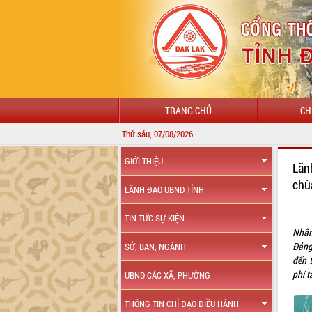
TRANG CHỦ
CH
Thứ sáu, 07/08/2026
GIỚI THIỆU
Lãn
chù
LÃNH ĐẠO UBND TỈNH
TIN TỨC SỰ KIỆN
Nhân
Đảng
SỞ, BAN, NGÀNH
đến 
phí t
UBND CÁC XÃ, PHƯỜNG
THÔNG TIN CHỈ ĐẠO ĐIỀU HÀNH