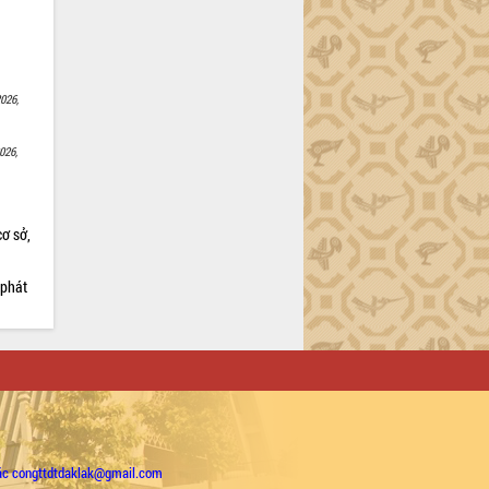
026,
026,
cơ sở,
 phát
ặc congttdtdaklak@gmail.com