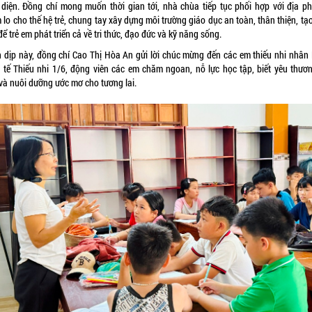
 diện. Đồng chí mong muốn thời gian tới, nhà chùa tiếp tục phối hợp với địa p
lo cho thế hệ trẻ, chung tay xây dựng môi trường giáo dục an toàn, thân thiện, tạ
để trẻ em phát triển cả về tri thức, đạo đức và kỹ năng sống.
 dịp này, đồng chí Cao Thị Hòa An gửi lời chúc mừng đến các em thiếu nhi nhân
 tế Thiếu nhi 1/6, động viên các em chăm ngoan, nỗ lực học tập, biết yêu thươn
 và nuôi dưỡng ước mơ cho tương lai.