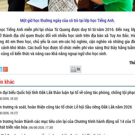
Một giờ học thường ngày của cô trò tại lớp học Tiếng Anh.
học Tiếng Anh miễn phí tại chùa Từ Quang được duy trì từ năm 2016. Đến nay, lớ
rở thành địa chỉ quen thuộc đối với nhiều học sinh trên địa bàn xã Tuy An Bắc. Hi
ng 40 em theo học, chủ yếu là con em các hộ nghèo, cận nghèo và những gia đì
 cảnh khó khăn. Các buổi học được tổ chức miễn phí vào sáng thứ Bảy hằng tuần
 củng cố kiến thức và nâng cao khả năng ngoại ngữ cho học sinh.
Thủ
In
in khác
 đại biểu Quốc hội tỉnh Đắk Lắk thảo luận tại tổ về công tác phòng, chống tội ph
8/2026, 18:32)
 trương rà soát, hoàn thiện công tác tổ chức Lễ hội Sầu riêng Đắk Lắk năm 2026
8/2026, 18:27)
 trương hoàn thành các mục tiêu còn lại của Chương trình hành động số 14 của T
hát triển văn hóa
(06/08/2026, 17:30)