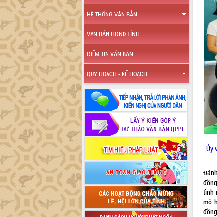
HỆ THỐNG VĂN BẢN
VĂN BẢN HĐND TỈNH
ĐIỂM TIN VĂN BẢN
QUY HOẠCH - KẾ HOẠCH
Ủy 
Đánh
đồng
tình
mô h
đồng