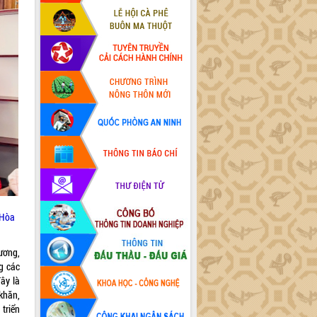
 Hòa
ương,
g các
ây là
khăn,
triển