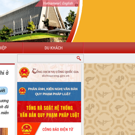
|
Vietnamese
English
IỆP
DU KHÁCH
hí ở
viết
 ương
nh đã
 miễn