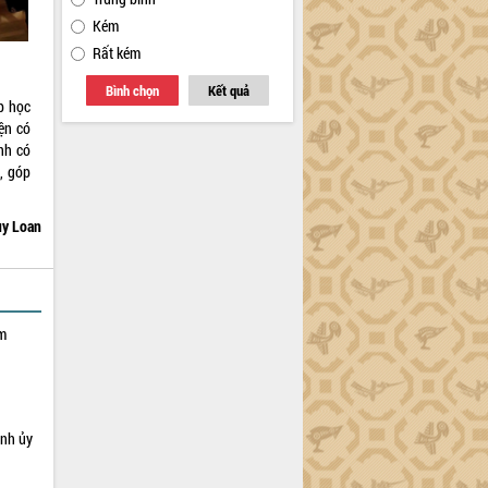
Kém
Rất kém
Bình chọn
Kết quả
p học
ện có
nh có
, góp
y Loan
ạm
ỉnh ủy