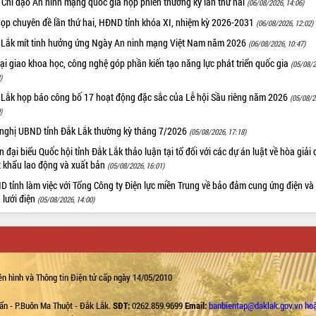
 Chỉ đạo An ninh mạng quốc gia họp phiên thường kỳ lần thứ hai
(06/08/2026, 14:06)
họp chuyên đề lần thứ hai, HĐND tỉnh khóa XI, nhiệm kỳ 2026-2031
(06/08/2026, 12:02)
 Lắk mít tinh hưởng ứng Ngày An ninh mạng Việt Nam năm 2026
(06/08/2026, 10:47)
i giao khoa học, công nghệ góp phần kiến tạo năng lực phát triển quốc gia
(05/08/2
)
 Lắk họp báo công bố 17 hoạt động đặc sắc của Lễ hội Sầu riêng năm 2026
(05/08/2
)
 nghị UBND tỉnh Đắk Lắk thường kỳ tháng 7/2026
(05/08/2026, 17:18)
 đại biểu Quốc hội tỉnh Đắk Lắk thảo luận tại tổ đối với các dự án luật về hòa giải 
t khẩu lao động và xuất bản
(05/08/2026, 16:01)
 tỉnh làm việc với Tổng Công ty Điện lực miền Trung về bảo đảm cung ứng điện và
n lưới điện
(05/08/2026, 14:00)
n hình và Thông tin Điện tử cấp ngày 14/05/2010
ẩn - P.Buôn Ma Thuột - Đắk Lắk.
SĐT:
0262.859.9699
Email:
banbientap@daklak.gov.vn ho