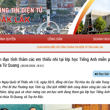
ÍNH QUYỀN
CÔNG DÂN
DOANH NGH
CHÀO MỪNG ĐẾN VỚI CỔNG THÔNG TIN ĐIỆN TỬ TỈNH ĐẮK LẮK
h đạo tỉnh thăm các em thiếu nhi tại lớp học Tiếng Anh miễn p
a Từ Quang
(30/05/2026, 18:51)
Đọc bài 
 Ngày Quốc tế Thiếu nhi 1/6, ngày 30/5, đồng chí Cao Thị Hòa An, Ủy viên Trung
, Phó Bí thư Thường trực Tỉnh ủy, Chủ tịch HĐND tỉnh cùng đoàn công tác của tỉ
thăm, tặng quà và chúc mừng các em học sinh đang tham gia lớp học Tiếng Anh
ại chùa Từ Quang, xã Tuy An Bắc.