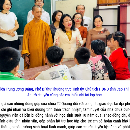
viên Trung ương Đảng, Phó Bí thư Thường trực Tỉnh ủy, Chủ tịch HĐND tỉnh
Cao Thị
An
trò chuyện cùng các em thiếu nhi tại lớp học.
 giá cao những đóng góp của chùa Từ Quang đối với công tác giáo dục tại địa ph
 chí ghi nhận và biểu dương tinh thần trách nhiệm, tâm huyết của nhà chùa cùn
 nguyện viên đã bền bỉ đồng hành với học sinh suốt 10 năm qua. Theo đồng chí, đ
ình giàu tính nhân văn, góp phần hỗ trợ học tập cho trẻ em có hoàn cảnh khó 
 thời tạo môi trường sinh hoạt lành mạnh, giúp các em rèn luyện kỹ năng và phát 