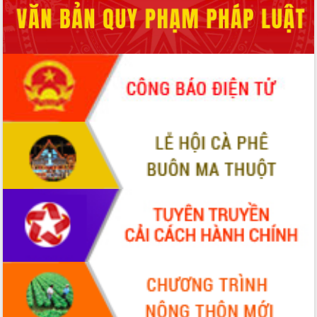
đấu có 77% xã đạt chuẩn nông thôn
mới
Chuyển đổi số 'mở đường' cho nông
nghiệp Đắk Lắk tăng trưởng bứt phá
Triển khai đồng bộ đo đạc, lập hồ sơ
địa chính, hoàn thiện cơ sở dữ liệu đất
đai
Ứng dụng sinh trắc học - Bước tiến
trong hành trình chuyển đổi số tại Đắk
Lắk
Đắk Lắk nâng cao hiệu quả công tác
Đảng từ Sổ tay đảng viên điện tử
Đắk Lắk đẩy mạnh nuôi biển công
nghệ, hướng tới phát triển thủy sản
bền vững
Tập huấn nâng cao năng lực triển khai
chuyển đổi số cho cán bộ, công chức
cấp xã
Đắk Lắk phát động hưởng ứng Ngày
Quyền của người tiêu dùng Việt Nam
2026