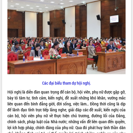
ĐIỂM TIN VĂN BẢN
QUY HOẠCH - KẾ HOẠCH
Các đại biểu tham dự hội nghị.
Hội nghị là diễn đàn quan trọng để cán bộ, hội viên, phụ nữ được gặp gỡ,
bày tỏ tâm tư, tình cảm, kiến nghị, đề xuất những khó khăn, vướng mắc
liên quan đến bình đẳng giới, đời sống, việc làm… Đồng thời cũng là dịp
để lãnh đạo tỉnh trực tiếp lắng nghe, giải đáp các đề xuất, kiến nghị của
cán bộ, hội viên phụ nữ về thực hiện chủ trương, đường lối của Đảng,
chính sách, pháp luật của Nhà nước; những vấn đề liên quan đến quyền,
lợi ích hợp pháp, chính đáng của phụ nữ. Qua đó phát huy tinh thần dân