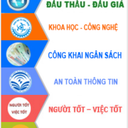
Ngày hội bầu cử đại biểu Quốc hội
khóa XVI và HĐND các cấp nhiệm kỳ
2026-2031
Đảm bảo cuộc bầu cử đại biểu Quốc
hội và đại biểu HĐND các cấp diễn ra
an toàn, hiệu quả, đúng quy định
Thủ tướng Chính phủ Phạm Minh Chính
kiểm tra, chỉ đạo hoàn thành các dự
án cao tốc và thăm khu tái định cư tại
Đắk Lắk
Sôi nổi Hội đua ngựa truyền thống Gò
Thì Thùng mừng Xuân Bính Ngọ 2026
Lãnh đạo tỉnh dâng hương tưởng niệm
tại Đập Đồng Cam đầu Xuân Bính Ngọ
Ngành nông nghiệp phấn đấu tăng
trưởng đạt 5,86% trong năm 2026
UBND tỉnh Đắk Lắk triển khai công tác
quốc phòng, quân sự địa phương năm
2026
Đắk Lắk tập trung toàn lực khắc phục
tồn tại IUU, sẵn sàng làm việc với