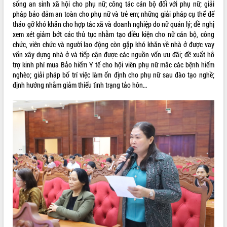
sống an sinh xã hội cho phụ nữ; công tác cán bộ đối với phụ nữ; giải
Rà soát, hoàn thiện hệ thống thiết chế
pháp bảo đảm an toàn cho phụ nữ và trẻ em; những giải pháp cụ thể để
văn hóa, thể thao đáp ứng yêu cầu
tháo gỡ khó khăn cho hợp tác xã và doanh nghiệp do nữ quản lý; đề nghị
phát triển mới
xem xét giảm bớt các thủ tục nhằm tạo điều kiện cho nữ cán bộ, công
chức, viên chức và người lao động còn gặp khó khăn về nhà ở được vay
Thường trực HĐND tỉnh Đắk Lắk gặp
THỐNG KÊ TRUY CẬP
vốn xây dựng nhà ở và tiếp cận được các nguồn vốn ưu đãi; đề xuất hỗ
mặt Đoàn chuyên gia y tế TP. Hồ Chí
trợ kinh phí mua Bảo hiểm Y tế cho hội viên phụ nữ mắc các bệnh hiểm
Minh
Hôm nay:
16189
nghèo; giải pháp bố trí việc làm ổn định cho phụ nữ sau đào tạo nghề;
Lễ truy điệu và an táng hài cốt liệt sĩ
Tất cả:
66101857
định hướng nhằm giảm thiểu tình trạng tảo hôn…
tại Nghĩa trang Liệt sĩ xã Sơn Hòa
Bàn giải pháp tháo gỡ khó khăn trong
xuất khẩu sầu riêng và triển khai quy
định EUDR
Thứ trưởng Bộ Nông nghiệp và Môi
trường Nguyễn Hoàng Hiệp khảo sát
vùng trồng và doanh nghiệp đóng gói
sầu riêng tại Đắk Lắk
Trình diễn nghệ thuật chế biến các
món ăn từ sầu riêng
Đắk Lắk công bố Quy hoạch và xúc
tiến đầu tư tỉnh
Ngành cá ngừ Đắk Lắk chủ động thích