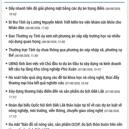
nhanh tiến độ các dự án trọng điểm
trong Khu kinh tế Nam Phú Yên
Đẩy nhanh tiến độ giải phóng mặt bằng các dự án trọng điểm
(08/08/2026,
19:53)
Hòn Yến phát triển du lịch gắn với bảo
tồn biển
Bí thư Tỉnh ủy Lương Nguyễn Minh Triết kiểm tra việc khám sức khỏe cho
Nhân dân
Lấy ý kiến điều chỉnh Quy hoạch tỉnh
(08/08/2026, 17:05)
Đắk Lắk thời kỳ 2021-2030, tầm nhìn
Ban Thường vụ Tỉnh ủy xem xét phương án sắp xếp trường học và nhiều
đến năm 2050
nội dung quan trọng
(08/08/2026, 13:30)
Phát động chiến dịch 30 ngày đêm
Thường trực Tỉnh ủy chưa thông qua phương án sáp nhập xã, phường cụ
giải phóng mặt bằng Tuyến đường bộ
thể
(08/08/2026, 11:30)
ven biển
UBND tỉnh làm việc với Chủ đầu tư dự án Đầu tư xây dựng và kinh doanh
Đắk Lắk nỗ lực thúc đẩy tăng trưởng
kết cấu hạ tầng Khu công nghiệp Phú Xuân
(07/08/2026, 19:47)
kinh tế từ 10% trở lên trong Quý
II/2026
Rà soát hiệu quả ứng dụng các đề tài khoa học và công nghệ, thúc đẩy
thương mại hóa kết quả nghiên cứu
(07/08/2026, 18:34)
Đắk Lắk ký kết thỏa thuận hợp tác về
chuyển đổi số giai đoạn 2026 – 2030
Xây dựng thương hiệu điểm đến và sản phẩm du lịch Đắk Lắk
(07/08/2026,
với Tập đoàn Bưu chính Viễn thông
17:21)
Việt Nam
Đoàn đại biểu Quốc hội tỉnh Đắk Lắk thảo luận tại tổ về các dự án luật về
Thứ trưởng Bộ Y tế làm việc với tỉnh
nông nghiệp, môi trường, viễn thông, chuyển giao công nghệ
(07/08/2026,
Đắk Lắk về phát triển nhân lực y tế
17:12)
cho trạm y tế cấp xã
Ra mắt “Bản đồ số nông sản, sản phẩm OCOP, du lịch thôn buôn trên nền
Du lịch Đắk Lắk nâng tầm trải nghiệm