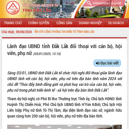
|
Vietnamese
English
TRANG CHỦ
CHÍNH QUYỀN
CÔNG DÂN
DOANH NGHIỆP
DU KHÁCH
Chủ nhật, 09/08/2026
ÀO MỪNG ĐẾN VỚI CỔNG THÔNG TIN ĐIỆN TỬ TỈNH ĐẮK LẮK
GIỚI THIỆU
Lãnh đạo UBND tỉnh Đắk Lắk đối thoại với cán bộ, hội
viên, phụ nữ
(03/01/2025, 13:15)
LÃNH ĐẠO UBND TỈNH
Đọc bài viết
TIN TỨC SỰ KIỆN
Sáng 03/01, UBND tỉnh Đắk Lắk tổ chức Hội nghị đối thoại giữa lãnh đạo
SỞ, BAN, NGÀNH
UBND tỉnh với cán bộ, hội viên, phụ nữ trên địa bàn tỉnh năm 2024 với
chủ đề “Thúc đẩy bình đẳng giới và phát huy vai trò của cán bộ, hội viên,
UBND CÁC XÃ, PHƯỜNG
phụ nữ trong phát triển kinh tế - xã hội trên địa bàn tỉnh Đắk Lắk”.
Tham dự hội nghị có Phó Bí thư Thường trực Tỉnh ủy, Chủ tịch HĐND tỉnh
THÔNG TIN CHỈ ĐẠO ĐIỀU HÀNH
Huỳnh Thị Chiến Hoà; Phó Chủ tịch UBND tỉnh H’Yim Kđoh; Chủ tịch Hội
Liên hiệp Phụ nữ tỉnh Tô Thị Tâm; đại diện lãnh đạo các sở, ngành hữu
HỆ THỐNG VĂN BẢN
quan cùng hơn 200 cán bộ, hội viên, phụ nữ trên địa bàn tỉnh.
VĂN BẢN HĐND TỈNH