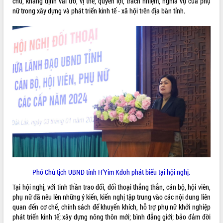
chủ, khẳng định vai trò, vị thế, quyền lợi, trách nhiệm, nghĩa vụ của phụ
nữ trong xây dựng và phát triển kinh tế - xã hội trên địa bàn tỉnh.
VIDEO
Loading the player...
Trailer Lễ hội Sầu riêng Đắk Lắk năm
2026
Khám bệnh, cấp phát thuốc miễn phí
và tặng quà người dân xã Cư Pui
Hội nghị UBND tỉnh Đắk Lắk thường kỳ
tháng 7/2026
Lễ truy tặng danh hiệu “Bà Mẹ Việt
ALBUM ẢNH
Nam Anh hùng” và trao Huân chương
Lao động
UBND tỉnh Đắk Lắk triển khai nhiệm
vụ 6 tháng cuối năm 2026
Kỳ họp thứ Hai, Hội đồng nhân dân
Phó Chủ tịch UBND tỉnh H’Yim Kđoh phát biểu tại hội nghị.
tỉnh khóa XI quyết nghị nhiều nội dung
Tại hội nghị, với tinh thần trao đổi, đối thoại thẳng thắn, cán bộ, hội viên,
quan trọng
phụ nữ đã nêu lên những ý kiến, kiến nghị tập trung vào các nội dung liên
Bí thư Tỉnh ủy Lương Nguyễn Minh
quan đến cơ chế, chính sách để khuyến khích, hỗ trợ phụ nữ khởi nghiệp
Triết thăm, tặng quà người có công với
phát triển kinh tế; xây dựng nông thôn mới; bình đẳng giới; bảo đảm đời
cách mạng
LIÊN KẾT WEB