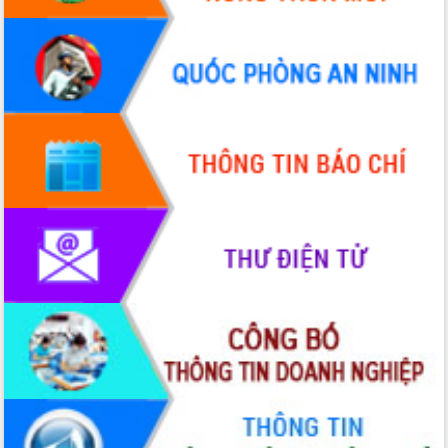
Đẩy mạnh cải cách hành chính, quyết
tâm đạt được mục tiêu tăng trưởng
hai con số trong năm 2026
Tổ chức trang trọng Lễ hội Đền thờ
Lương Văn Chánh năm 2026
Phó Bí thư Tỉnh ủy Đắk Lắk Đỗ Hữu
Huy giữ chức Bí thư Đảng ủy Ủy Ban
Nhân dân tỉnh
Bệnh án điện tử thúc đẩy chuyển đổi
số y tế tại Đắk Lắk
Chuyển đổi số thư viện: Mở rộng
không gian tri thức trong thời đại số
Đánh giá, rút kinh nghiệm công tác tổ
chức diễn tập trước ngày bầu cử
Chương trình “Gặp gỡ hữu nghị –
Friendship Meeting New Year 2026”
Bầu cử Quốc hội và HĐND: Cử tri Đắk
Lắk gửi gắm niềm tin, kỳ vọng vào lá
phiếu
Đắk Lắk sẵn sàng các điều kiện cho