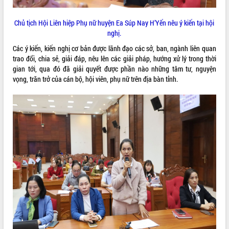
ứng để giữ vững thị trường xuất khẩu
Diễn đàn Kinh tế tư nhân Việt Nam đột
Chủ tịch Hội Liên hiệp Phụ nữ huyện Ea Súp Nay H’Yến nêu ý kiến tại hội
phá cơ chế - Hợp tác công tư
nghị.
Đề án 06 tạo bước ngoặt đột phá trong
Các ý kiến, kiến nghị cơ bản được lãnh đạo các sở, ban, ngành liên quan
cải cách hành chính tỉnh Đắk Lắk
trao đổi, chia sẻ, giải đáp, nêu lên các giải pháp, hướng xử lý trong thời
Kết nối tour, đẩy mạnh chuyển đổi số
gian tới, qua đó đã giải quyết được phần nào những tâm tư, nguyện
để phát triển du lịch Đắk Lắk
vọng, trăn trở của cán bộ, hội viên, phụ nữ trên địa bàn tỉnh.
Khởi động Dự án Đầu tư xây dựng hạ
tầng kỹ thuật Cụm công nghiệp Tân
Tiến
Gặp mặt các cơ quan báo chí nhân Kỷ
niệm 101 năm Ngày Báo chí Cách
mạng Việt Nam
Đắk Lắk sơ kết 4 năm triển khai thực
hiện Đề án 06 của Chính phủ
Họp báo thông tin về Hội nghị Công bố
Quy hoạch và Xúc tiến đầu tư tỉnh Đắk
Lắk
Khơi thông điểm nghẽn, đẩy nhanh
giải ngân vốn khắc phục thiên tai