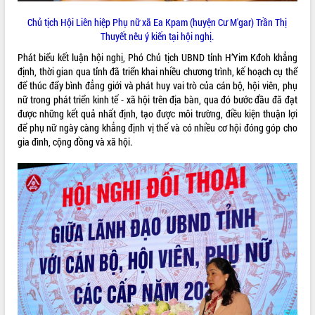
HĐND tỉnh thông qua điều chỉnh Quy
hoạch tỉnh thời kỳ 2021-2030
Chủ tịch Hội Liên hiệp Phụ nữ xã Ea Kpam (huyện Cư M'gar) Trần Thị
Thuyết nêu ý kiến tại hội nghị.
Hội thảo góp ý hồ sơ điều chỉnh quy
hoạch tỉnh Đắk Lắk thời kỳ 2021-2030,
Phát biểu kết luận hội nghị, Phó Chủ tịch UBND tỉnh H’Yim Kđoh khẳng
tầm nhìn đến năm 2050
định, thời gian qua tỉnh đã triển khai nhiều chương trình, kế hoạch cụ thể
Nâng cao hiệu quả hoạt động của các
để thúc đẩy bình đẳng giới và phát huy vai trò của cán bộ, hội viên, phụ
doanh nghiệp nhà nước
nữ trong phát triển kinh tế - xã hội trên địa bàn, qua đó bước đầu đã đạt
được những kết quả nhất định, tạo được môi trường, điều kiện thuận lợi
Hội nghị triển khai kết nối mạng
để phụ nữ ngày càng khẳng định vị thế và có nhiều cơ hội đóng góp cho
truyền số liệu chuyên dùng phục vụ cơ
gia đình, cộng đồng và xã hội.
quan Đảng, Nhà nước
Lễ phát động chuỗi hoạt động chung
tay làm sạch môi trường
Xã Ea Kar bước chuyển mình trong
công tác cải cách hành chính mô hình
mới
UBND tỉnh họp báo định kỳ tháng 4
năm 2026
Hội thảo khoa học “Giải pháp thúc đẩy
phát triển nền kinh tế xanh tại tỉnh
Đắk Lắk”
Tăng cường giám sát, đôn đốc thực