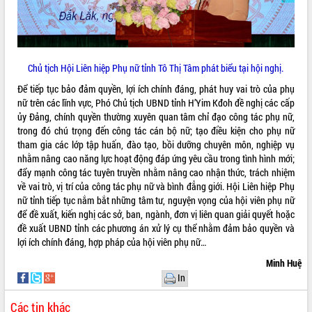
hiện nhiệm vụ quản lý tài sản công
hàng tuần
Tháo gỡ những vướng mắc, đẩy mạnh
công tác cải cách thủ tục hành chính
Chủ tịch Hội Liên hiệp Phụ nữ tỉnh Tô Thị Tâm phát biểu tại hội nghị.
tại Trung tâm Phục vụ hành chính
công tỉnh
Để tiếp tục bảo đảm quyền, lợi ích chính đáng, phát huy vai trò của phụ
nữ trên các lĩnh vực, Phó Chủ tịch UBND tỉnh H’Yim Kđoh đề nghị các cấp
Đắk Lắk: Tôn vinh 46 giải pháp tại Hội
ủy Đảng, chính quyền thường xuyên quan tâm chỉ đạo công tác phụ nữ,
thi Sáng tạo Kỹ thuật 2024 - 2025
trong đó chú trọng đến công tác cán bộ nữ; tạo điều kiện cho phụ nữ
Đắk Lắk rà soát, điều chỉnh Đề án 190
tham gia các lớp tập huấn, đào tạo, bồi dưỡng chuyên môn, nghiệp vụ
về phát triển nuôi trồng thủy sản
nhằm nâng cao năng lực hoạt động đáp ứng yêu cầu trong tình hình mới;
Phó Chủ tịch UBND tỉnh Đắk Lắk
đẩy mạnh công tác tuyên truyền nhằm nâng cao nhận thức, trách nhiệm
Trương Công Thái kiểm tra thực địa
về vai trò, vị trí của công tác phụ nữ và bình đẳng giới. Hội Liên hiệp Phụ
Dự án cao tốc Khánh Hòa - Buôn Ma
nữ tỉnh tiếp tục nắm bắt những tâm tư, nguyện vọng của hội viên phụ nữ
Thuột
để đề xuất, kiến nghị các sở, ban, ngành, đơn vị liên quan giải quyết hoặc
Định vị cà phê Việt Nam như một “di
đề xuất UBND tỉnh các phương án xử lý cụ thể nhằm đảm bảo quyền và
sản sống” trong dòng chảy toàn cầu
lợi ích chính đáng, hợp pháp của hội viên phụ nữ…
Xây dựng nông thôn mới: Nâng cao đời
Minh Huệ
sống người dân từ những mô hình thiết
In
thực
Quyết liệt tháo gỡ vướng mắc, đẩy
Các tin khác