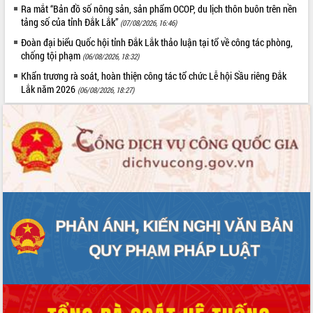
Ra mắt “Bản đồ số nông sản, sản phẩm OCOP, du lịch thôn buôn trên nền
hiện nhiệm vụ quản lý tài sản công
tảng số của tỉnh Đắk Lắk”
(07/08/2026, 16:46)
hàng tuần
Đoàn đại biểu Quốc hội tỉnh Đắk Lắk thảo luận tại tổ về công tác phòng,
Tháo gỡ những vướng mắc, đẩy mạnh
chống tội phạm
(06/08/2026, 18:32)
công tác cải cách thủ tục hành chính
tại Trung tâm Phục vụ hành chính
Khẩn trương rà soát, hoàn thiện công tác tổ chức Lễ hội Sầu riêng Đắk
công tỉnh
Lắk năm 2026
(06/08/2026, 18:27)
Đắk Lắk: Tôn vinh 46 giải pháp tại Hội
thi Sáng tạo Kỹ thuật 2024 - 2025
Đắk Lắk rà soát, điều chỉnh Đề án 190
về phát triển nuôi trồng thủy sản
Phó Chủ tịch UBND tỉnh Đắk Lắk
Trương Công Thái kiểm tra thực địa
Dự án cao tốc Khánh Hòa - Buôn Ma
Thuột
Định vị cà phê Việt Nam như một “di
sản sống” trong dòng chảy toàn cầu
Xây dựng nông thôn mới: Nâng cao đời
sống người dân từ những mô hình thiết
thực
Quyết liệt tháo gỡ vướng mắc, đẩy