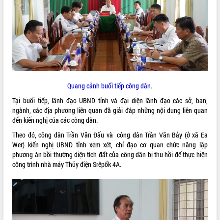
ĐIỂM TIN VĂN BẢN
QUY HOẠCH - KẾ HOẠCH
Quang cảnh buổi tiếp công dân.
Tại buổi tiếp, lãnh đạo UBND tỉnh và đại diện lãnh đạo các sở, ban,
ngành, các địa phương liên quan đã giải đáp những nội dung liên quan
đến kiến nghị của các công dân.
Theo đó, công dân Trần Văn Đấu và công dân Trần Văn Bảy (ở xã Ea
Wer) kiến nghị UBND tỉnh xem xét, chỉ đạo cơ quan chức năng lập
phương án bồi thường diện tích đất của công dân bị thu hồi để thực hiện
công trình nhà máy Thủy điện Srêpốk 4A.