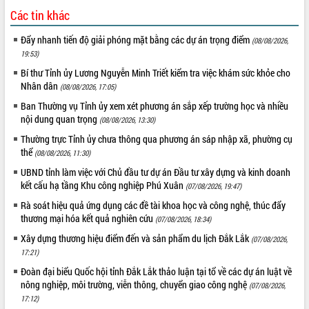
HĐND tỉnh thông qua điều chỉnh Quy
Các tin khác
hoạch tỉnh thời kỳ 2021-2030
Hội thảo góp ý hồ sơ điều chỉnh quy
Đẩy nhanh tiến độ giải phóng mặt bằng các dự án trọng điểm
(08/08/2026,
hoạch tỉnh Đắk Lắk thời kỳ 2021-2030,
19:53)
tầm nhìn đến năm 2050
Bí thư Tỉnh ủy Lương Nguyễn Minh Triết kiểm tra việc khám sức khỏe cho
Nâng cao hiệu quả hoạt động của các
Nhân dân
(08/08/2026, 17:05)
doanh nghiệp nhà nước
Ban Thường vụ Tỉnh ủy xem xét phương án sắp xếp trường học và nhiều
Hội nghị triển khai kết nối mạng
nội dung quan trọng
(08/08/2026, 13:30)
truyền số liệu chuyên dùng phục vụ cơ
Thường trực Tỉnh ủy chưa thông qua phương án sáp nhập xã, phường cụ
quan Đảng, Nhà nước
thể
(08/08/2026, 11:30)
Lễ phát động chuỗi hoạt động chung
tay làm sạch môi trường
UBND tỉnh làm việc với Chủ đầu tư dự án Đầu tư xây dựng và kinh doanh
kết cấu hạ tầng Khu công nghiệp Phú Xuân
(07/08/2026, 19:47)
Xã Ea Kar bước chuyển mình trong
công tác cải cách hành chính mô hình
Rà soát hiệu quả ứng dụng các đề tài khoa học và công nghệ, thúc đẩy
mới
thương mại hóa kết quả nghiên cứu
(07/08/2026, 18:34)
UBND tỉnh họp báo định kỳ tháng 4
Xây dựng thương hiệu điểm đến và sản phẩm du lịch Đắk Lắk
(07/08/2026,
năm 2026
17:21)
Hội thảo khoa học “Giải pháp thúc đẩy
Đoàn đại biểu Quốc hội tỉnh Đắk Lắk thảo luận tại tổ về các dự án luật về
phát triển nền kinh tế xanh tại tỉnh
nông nghiệp, môi trường, viễn thông, chuyển giao công nghệ
(07/08/2026,
Đắk Lắk”
17:12)
Tăng cường giám sát, đôn đốc thực