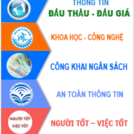
đấu có 77% xã đạt chuẩn nông thôn
mới
Chuyển đổi số 'mở đường' cho nông
nghiệp Đắk Lắk tăng trưởng bứt phá
Triển khai đồng bộ đo đạc, lập hồ sơ
địa chính, hoàn thiện cơ sở dữ liệu đất
đai
Ứng dụng sinh trắc học - Bước tiến
trong hành trình chuyển đổi số tại Đắk
Lắk
Đắk Lắk nâng cao hiệu quả công tác
Đảng từ Sổ tay đảng viên điện tử
Đắk Lắk đẩy mạnh nuôi biển công
nghệ, hướng tới phát triển thủy sản
bền vững
Tập huấn nâng cao năng lực triển khai
chuyển đổi số cho cán bộ, công chức
cấp xã
Đắk Lắk phát động hưởng ứng Ngày
Quyền của người tiêu dùng Việt Nam
2026