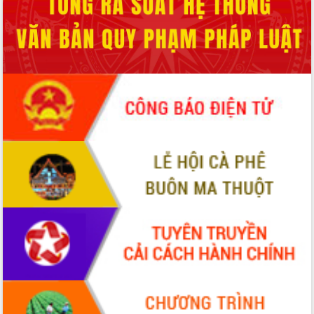
nhanh tiến độ các dự án trọng điểm
trong Khu kinh tế Nam Phú Yên
Hòn Yến phát triển du lịch gắn với bảo
tồn biển
Lấy ý kiến điều chỉnh Quy hoạch tỉnh
Đắk Lắk thời kỳ 2021-2030, tầm nhìn
đến năm 2050
Phát động chiến dịch 30 ngày đêm
giải phóng mặt bằng Tuyến đường bộ
ven biển
Đắk Lắk nỗ lực thúc đẩy tăng trưởng
kinh tế từ 10% trở lên trong Quý
II/2026
Đắk Lắk ký kết thỏa thuận hợp tác về
chuyển đổi số giai đoạn 2026 – 2030
với Tập đoàn Bưu chính Viễn thông
Việt Nam
Thứ trưởng Bộ Y tế làm việc với tỉnh
Đắk Lắk về phát triển nhân lực y tế
cho trạm y tế cấp xã
Du lịch Đắk Lắk nâng tầm trải nghiệm