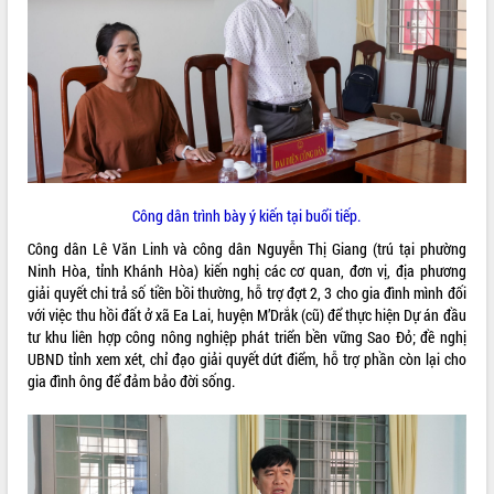
VIDEO
Loading the player...
Trailer Lễ hội Sầu riêng Đắk Lắk năm
2026
Khám bệnh, cấp phát thuốc miễn phí
và tặng quà người dân xã Cư Pui
Hội nghị UBND tỉnh Đắk Lắk thường kỳ
Công dân trình bày ý kiến tại buổi tiếp.
tháng 7/2026
Công dân Lê Văn Linh và công dân Nguyễn Thị Giang (trú tại phường
Lễ truy tặng danh hiệu “Bà Mẹ Việt
Ninh Hòa, tỉnh Khánh Hòa) kiến nghị các cơ quan, đơn vị, địa phương
ALBUM ẢNH
Nam Anh hùng” và trao Huân chương
giải quyết chi trả số tiền bồi thường, hỗ trợ đợt 2, 3 cho gia đình mình đối
Lao động
với việc thu hồi đất ở xã Ea Lai, huyện M’Drắk (cũ) để thực hiện Dự án đầu
UBND tỉnh Đắk Lắk triển khai nhiệm
tư khu liên hợp công nông nghiệp phát triển bền vững Sao Đỏ; đề nghị
vụ 6 tháng cuối năm 2026
UBND tỉnh xem xét, chỉ đạo giải quyết dứt điểm, hỗ trợ phần còn lại cho
Kỳ họp thứ Hai, Hội đồng nhân dân
gia đình ông để đảm bảo đời sống.
tỉnh khóa XI quyết nghị nhiều nội dung
quan trọng
Bí thư Tỉnh ủy Lương Nguyễn Minh
Triết thăm, tặng quà người có công với
cách mạng
LIÊN KẾT WEB