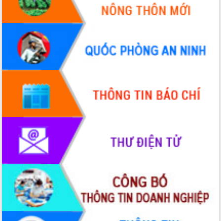
du khách thông qua Hệ thống cơ sở dữ
liệu và Bản đồ số
Tập huấn ứng dụng trí tuệ nhân tạo (AI)
trong thương mại điện tử năm 2026
Đoàn đại biểu Quốc hội tỉnh Đắk Lắk
trao đổi thông tin trước Kỳ họp thứ
nhất, Quốc hội khóa XVI
Quyết liệt cải cách hành chính, khơi
thông nguồn lực phát triển
Nâng cao hiệu lực, hiệu quả HĐND
tỉnh thông qua hiện đại hóa hành chính
Xã Ea Phê gắn cải cách hành chính với
chuyển đổi số
Phó Chủ tịch Thường trực UBND tỉnh
Hồ Thị Nguyên Thảo làm việc tại Trung
tâm Phục vụ hành chính công xã Ea
Phê
Xây dựng nền hành chính số đồng
hành cùng nông dân dân, doanh nghiệp
Giai đoạn 2026-2030, Đắk Lắk phấn