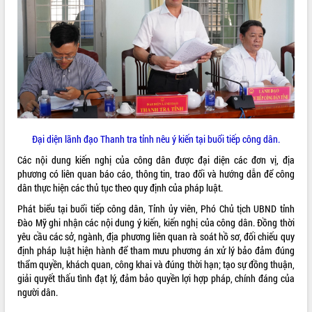
Rà soát, hoàn thiện hệ thống thiết chế
văn hóa, thể thao đáp ứng yêu cầu
phát triển mới
Thường trực HĐND tỉnh Đắk Lắk gặp
THỐNG KÊ TRUY CẬP
mặt Đoàn chuyên gia y tế TP. Hồ Chí
Minh
Hôm nay:
20695
Lễ truy điệu và an táng hài cốt liệt sĩ
Tất cả:
66106363
tại Nghĩa trang Liệt sĩ xã Sơn Hòa
Bàn giải pháp tháo gỡ khó khăn trong
Đại diện lãnh đạo Thanh tra tỉnh nêu ý kiến tại buổi tiếp công dân.
xuất khẩu sầu riêng và triển khai quy
Các nội dung kiến nghị của công dân được đại diện các đơn vị, địa
định EUDR
phương có liên quan báo cáo, thông tin, trao đổi và hướng dẫn để công
Thứ trưởng Bộ Nông nghiệp và Môi
dân thực hiện các thủ tục theo quy định của pháp luật.
trường Nguyễn Hoàng Hiệp khảo sát
Phát biểu tại buổi tiếp công dân, Tỉnh ủy viên, Phó Chủ tịch UBND tỉnh
vùng trồng và doanh nghiệp đóng gói
Đào Mỹ ghi nhận các nội dung ý kiến, kiến nghị của công dân. Đồng thời
sầu riêng tại Đắk Lắk
yêu cầu các sở, ngành, địa phương liên quan rà soát hồ sơ, đối chiếu quy
Trình diễn nghệ thuật chế biến các
định pháp luật hiện hành để tham mưu phương án xử lý bảo đảm đúng
món ăn từ sầu riêng
thẩm quyền, khách quan, công khai và đúng thời hạn; tạo sự đồng thuận,
Đắk Lắk công bố Quy hoạch và xúc
giải quyết thấu tình đạt lý, đảm bảo quyền lợi hợp pháp, chính đáng của
tiến đầu tư tỉnh
người dân.
Ngành cá ngừ Đắk Lắk chủ động thích