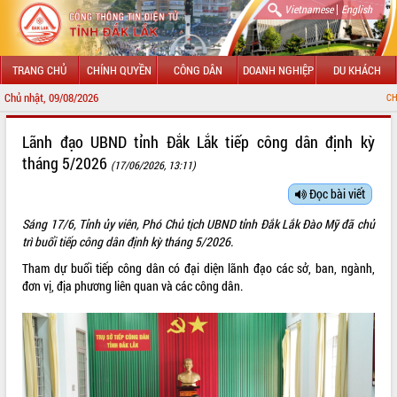
|
Vietnamese
English
TRANG CHỦ
CHÍNH QUYỀN
CÔNG DÂN
DOANH NGHIỆP
DU KHÁCH
Chủ nhật, 09/08/2026
CHÀO MỪNG ĐẾN 
GIỚI THIỆU
Lãnh đạo UBND tỉnh Đắk Lắk tiếp công dân định kỳ
tháng 5/2026
(17/06/2026, 13:11)
LÃNH ĐẠO UBND TỈNH
Đọc bài viết
TIN TỨC SỰ KIỆN
Sáng 17/6, Tỉnh ủy viên, Phó Chủ tịch UBND tỉnh Đắk Lắk Đào Mỹ đã chủ
SỞ, BAN, NGÀNH
trì buổi tiếp công dân định kỳ tháng 5/2026.
Tham dự buổi tiếp công dân có đại diện lãnh đạo các sở, ban, ngành,
UBND CÁC XÃ, PHƯỜNG
đơn vị, địa phương liên quan và các công dân.
THÔNG TIN CHỈ ĐẠO ĐIỀU HÀNH
HỆ THỐNG VĂN BẢN
VĂN BẢN HĐND TỈNH