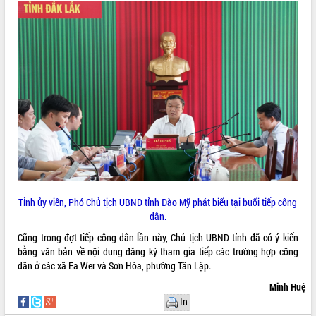
ứng để giữ vững thị trường xuất khẩu
Diễn đàn Kinh tế tư nhân Việt Nam đột
phá cơ chế - Hợp tác công tư
Đề án 06 tạo bước ngoặt đột phá trong
cải cách hành chính tỉnh Đắk Lắk
Kết nối tour, đẩy mạnh chuyển đổi số
để phát triển du lịch Đắk Lắk
Khởi động Dự án Đầu tư xây dựng hạ
tầng kỹ thuật Cụm công nghiệp Tân
Tiến
Gặp mặt các cơ quan báo chí nhân Kỷ
niệm 101 năm Ngày Báo chí Cách
mạng Việt Nam
Tỉnh ủy viên, Phó Chủ tịch UBND tỉnh Đào Mỹ phát biểu tại buổi tiếp công
Đắk Lắk sơ kết 4 năm triển khai thực
dân.
hiện Đề án 06 của Chính phủ
Cũng trong đợt tiếp công dân lần này, Chủ tịch UBND tỉnh đã có ý kiến
Họp báo thông tin về Hội nghị Công bố
bằng văn bản về nội dung đăng ký tham gia tiếp các trường hợp công
Quy hoạch và Xúc tiến đầu tư tỉnh Đắk
dân ở các xã Ea Wer và Sơn Hòa, phường Tân Lập.
Lắk
Minh Huệ
Khơi thông điểm nghẽn, đẩy nhanh
In
giải ngân vốn khắc phục thiên tai