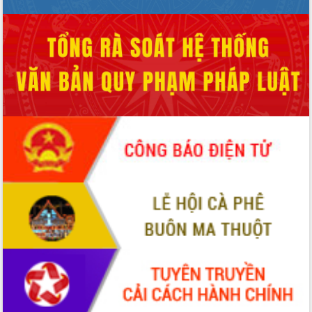
Chuyển đổi số 'mở đường' cho nông
nghiệp Đắk Lắk tăng trưởng bứt phá
Triển khai đồng bộ đo đạc, lập hồ sơ
địa chính, hoàn thiện cơ sở dữ liệu đất
đai
Ứng dụng sinh trắc học - Bước tiến
trong hành trình chuyển đổi số tại Đắk
Lắk
Đắk Lắk nâng cao hiệu quả công tác
Đảng từ Sổ tay đảng viên điện tử
Đắk Lắk đẩy mạnh nuôi biển công
nghệ, hướng tới phát triển thủy sản
bền vững
Tập huấn nâng cao năng lực triển khai
chuyển đổi số cho cán bộ, công chức
cấp xã
Đắk Lắk phát động hưởng ứng Ngày
Quyền của người tiêu dùng Việt Nam
2026
Đẩy mạnh cải cách hành chính, quyết
tâm đạt được mục tiêu tăng trưởng