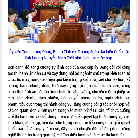
Tháo gỡ những vướng mắc, đẩy mạnh
công tác cải cách thủ tục hành chính
tại Trung tâm Phục vụ hành chính
công tỉnh
Đắk Lắk: Tôn vinh 46 giải pháp tại Hội
thi Sáng tạo Kỹ thuật 2024 - 2025
Đắk Lắk rà soát, điều chỉnh Đề án 190
Ủy viên Trung ương Đảng, Bí thư Tỉnh ủy, Trưởng đoàn đại biểu Quốc hội
về phát triển nuôi trồng thủy sản
tỉnh Lương Nguyễn Minh Triết phát biểu tại cuộc họp.
Phó Chủ tịch UBND tỉnh Đắk Lắk
Trương Công Thái kiểm tra thực địa
Bên cạnh đó, tăng cường sự lãnh đạo của các cấp ủy Đảng đối với công
Dự án cao tốc Khánh Hòa - Buôn Ma
tác thi hành án dân sự và xây dựng nội bộ ngành; chú trọng kiện toàn tổ
Thuột
chức bộ máy, nâng cao hiệu quả kiểm tra, tự kiểm tra, siết chặt kỷ luật, kỷ
cương hành chính, đồng thời xây dựng đội ngũ chấp hành viên, công
Định vị cà phê Việt Nam như một “di
chức thi hành án có bản lĩnh chính trị vững vàng, chuyên môn nghiệp vụ
sản sống” trong dòng chảy toàn cầu
cao, liêm chính, trách nhiệm, kiên quyết phòng ngừa, ngăn chặn sai
Xây dựng nông thôn mới: Nâng cao đời
phạm, tiêu cực trong thi hành công vụ; tăng cường công tác phối hợp với
sống người dân từ những mô hình thiết
các cơ quan, đơn vị liên quan trong xác minh, xử lý tài sản, tổ chức cưỡng
thực
chế thi hành án và chủ động tham mưu giải quyết kịp thời những vụ việc
Quyết liệt tháo gỡ vướng mắc, đẩy
khó khăn, phức tạp, kéo dài; chú trọng công tác tiếp công dân, giải quyết
nhanh tiến độ các dự án trọng điểm
khiếu nại tố cáo ngay từ cơ sở; đẩy mạnh chuyển đổi số, ứng dụng công
trong Khu kinh tế Nam Phú Yên
nghệ thông tin trong quản lý, chỉ đạo điều hành và tổ chức thi hành án…