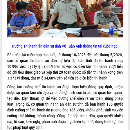
VIDEO
Loading the player...
Khám bệnh, cấp phát thuốc miễn phí
và tặng quà người dân xã Cư Pui
Hội nghị UBND tỉnh Đắk Lắk thường kỳ
Trưởng Thi hành án dân sự tỉnh Vũ Tuấn Anh thông tin tại cuộc họp.
tháng 7/2026
Lễ truy tặng danh hiệu “Bà Mẹ Việt
Báo cáo tại cuộc họp cho biết, từ tháng 10/2025 đến hết tháng 5/2026,
Nam Anh hùng” và trao Huân chương
các cơ quan thi hành án dân sự trên địa bàn tỉnh đã thi hành xong
Lao động
10.996 việc, đạt tỷ lệ 57,66% trên số việc có điều kiện thi hành, vượt tiến
ALBUM ẢNH
độ chỉ tiêu được giao và xếp thứ 20 toàn quốc; số tiền thi hành xong trên
UBND tỉnh Đắk Lắk triển khai nhiệm
1.373 tỷ đồng, đạt tỷ lệ 34,68% trên số tiền có điều kiện thi hành.
vụ 6 tháng cuối năm 2026
Kỳ họp thứ Hai, Hội đồng nhân dân
Công tác cưỡng chế thi hành án được thực hiện đúng quy định, nhận
tỉnh khóa XI quyết nghị nhiều nội dung
được sự quan tâm chỉ đạo và phối hợp tích cực từ các cơ quan liên quan,
quan trọng
tạo điều kiện thuận lợi để việc cưỡng chế diễn ra an toàn, đúng pháp
luật. Trong kỳ, cơ quan thi hành án dân sự tỉnh đã ban hành 186 quyết
Bí thư Tỉnh ủy Lương Nguyễn Minh
định cưỡng chế thi hành án (tương ứng 186 việc), không phát sinh vụ việc
Triết thăm, tặng quà người có công với
cưỡng chế không thành công. Công tác tiếp công dân, giải quyết khiếu
cách mạng
nại, tố cáo, kiến nghị, phản ánh được thực hiện kịp thời, đúng trình tự, thủ
Rà soát, hoàn thiện hệ thống thiết chế
tục pháp luật quy định.
văn hóa, thể thao đáp ứng yêu cầu
LIÊN KẾT WEB