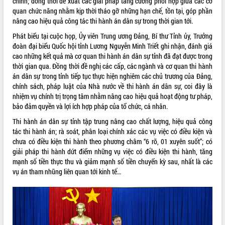
chính; đồng thời đề xuất các giải pháp tăng cường phối hợp giữa các cơ
Hội thảo góp ý hồ sơ điều chỉnh quy
quan chức năng nhằm kịp thời tháo gỡ những hạn chế, tồn tại, góp phần
hoạch tỉnh Đắk Lắk thời kỳ 2021-2030,
nâng cao hiệu quả công tác thi hành án dân sự trong thời gian tới.
tầm nhìn đến năm 2050
Phát biểu tại cuộc họp, Ủy viên Trung ương Đảng, Bí thư Tỉnh ủy, Trưởng
Nâng cao hiệu quả hoạt động của các
đoàn đại biểu Quốc hội tỉnh Lương Nguyễn Minh Triết ghi nhận, đánh giá
doanh nghiệp nhà nước
cao những kết quả mà cơ quan thi hành án dân sự tỉnh đã đạt được trong
Hội nghị triển khai kết nối mạng
thời gian qua. Đồng thời đề nghị các cấp, các ngành và cơ quan thi hành
truyền số liệu chuyên dùng phục vụ cơ
án dân sự trong tỉnh tiếp tục thực hiện nghiêm các chủ trương của Đảng,
quan Đảng, Nhà nước
chính sách, pháp luật của Nhà nước về thi hành án dân sự, coi đây là
Lễ phát động chuỗi hoạt động chung
nhiệm vụ chính trị trọng tâm nhằm nâng cao hiệu quả hoạt động tư pháp,
tay làm sạch môi trường
bảo đảm quyền và lợi ích hợp pháp của tổ chức, cá nhân.
Xã Ea Kar bước chuyển mình trong
Thi hành án dân sự tỉnh tập trung nâng cao chất lượng, hiệu quả công
công tác cải cách hành chính mô hình
tác thi hành án; rà soát, phân loại chính xác các vụ việc có điều kiện và
mới
chưa có điều kiện thi hành theo phương châm “6 rõ, 01 xuyên suốt”; có
UBND tỉnh họp báo định kỳ tháng 4
giải pháp thi hành dứt điểm những vụ việc có điều kiện thi hành, tăng
năm 2026
mạnh số tiền thực thu và giảm mạnh số tiền chuyển kỳ sau, nhất là các
Hội thảo khoa học “Giải pháp thúc đẩy
vụ án tham nhũng liên quan tới kinh tế…
phát triển nền kinh tế xanh tại tỉnh
Đắk Lắk”
Tăng cường giám sát, đôn đốc thực
hiện nhiệm vụ quản lý tài sản công
hàng tuần