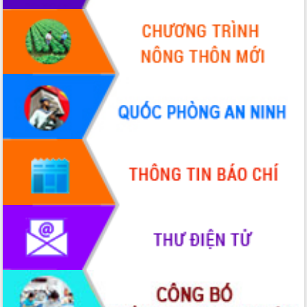
hai con số trong năm 2026
Tổ chức trang trọng Lễ hội Đền thờ
Lương Văn Chánh năm 2026
Phó Bí thư Tỉnh ủy Đắk Lắk Đỗ Hữu
Huy giữ chức Bí thư Đảng ủy Ủy Ban
Nhân dân tỉnh
Bệnh án điện tử thúc đẩy chuyển đổi
số y tế tại Đắk Lắk
Chuyển đổi số thư viện: Mở rộng
không gian tri thức trong thời đại số
Đánh giá, rút kinh nghiệm công tác tổ
chức diễn tập trước ngày bầu cử
Chương trình “Gặp gỡ hữu nghị –
Friendship Meeting New Year 2026”
Bầu cử Quốc hội và HĐND: Cử tri Đắk
Lắk gửi gắm niềm tin, kỳ vọng vào lá
phiếu
Đắk Lắk sẵn sàng các điều kiện cho
Ngày hội bầu cử đại biểu Quốc hội
khóa XVI và HĐND các cấp nhiệm kỳ