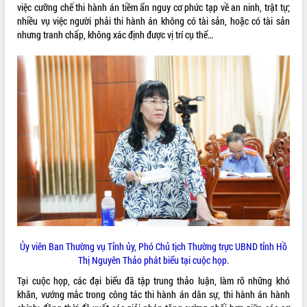
phá cơ chế - Hợp tác công tư
việc cưỡng chế thi hành án tiềm ẩn nguy cơ phức tạp về an ninh, trật tự;
nhiều vụ việc người phải thi hành án không có tài sản, hoặc có tài sản
Đề án 06 tạo bước ngoặt đột phá trong
nhưng tranh chấp, không xác định được vị trí cụ thể…
cải cách hành chính tỉnh Đắk Lắk
Kết nối tour, đẩy mạnh chuyển đổi số
để phát triển du lịch Đắk Lắk
Khởi động Dự án Đầu tư xây dựng hạ
tầng kỹ thuật Cụm công nghiệp Tân
Tiến
Gặp mặt các cơ quan báo chí nhân Kỷ
niệm 101 năm Ngày Báo chí Cách
mạng Việt Nam
Đắk Lắk sơ kết 4 năm triển khai thực
hiện Đề án 06 của Chính phủ
Họp báo thông tin về Hội nghị Công bố
Quy hoạch và Xúc tiến đầu tư tỉnh Đắk
Lắk
Ủy viên Ban Thường vụ Tỉnh ủy, Phó Chủ tịch Thường trực UBND tỉnh Hồ
Khơi thông điểm nghẽn, đẩy nhanh
Thị Nguyên Thảo phát biểu tại cuộc họp.
giải ngân vốn khắc phục thiên tai
Tại cuộc họp, các đại biểu đã tập trung thảo luận, làm rõ những khó
HĐND tỉnh thông qua điều chỉnh Quy
khăn, vướng mắc trong công tác thi hành án dân sự, thi hành án hành
hoạch tỉnh thời kỳ 2021-2030