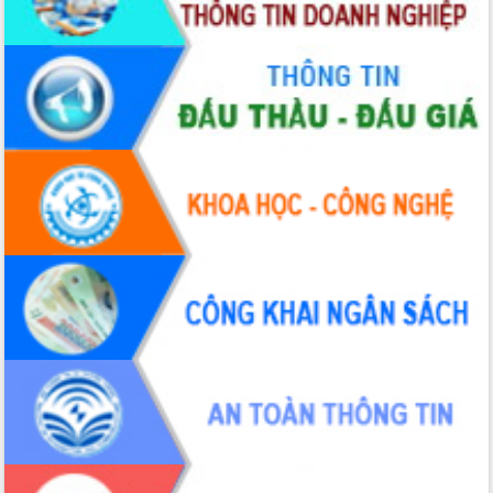
2026-2031
Đảm bảo cuộc bầu cử đại biểu Quốc
hội và đại biểu HĐND các cấp diễn ra
an toàn, hiệu quả, đúng quy định
Thủ tướng Chính phủ Phạm Minh Chính
kiểm tra, chỉ đạo hoàn thành các dự
án cao tốc và thăm khu tái định cư tại
Đắk Lắk
Sôi nổi Hội đua ngựa truyền thống Gò
Thì Thùng mừng Xuân Bính Ngọ 2026
Lãnh đạo tỉnh dâng hương tưởng niệm
tại Đập Đồng Cam đầu Xuân Bính Ngọ
Ngành nông nghiệp phấn đấu tăng
trưởng đạt 5,86% trong năm 2026
UBND tỉnh Đắk Lắk triển khai công tác
quốc phòng, quân sự địa phương năm
2026
Đắk Lắk tập trung toàn lực khắc phục
tồn tại IUU, sẵn sàng làm việc với
Đoàn thanh tra EC
Chủ tịch UBND tỉnh Tạ Anh Tuấn thăm,