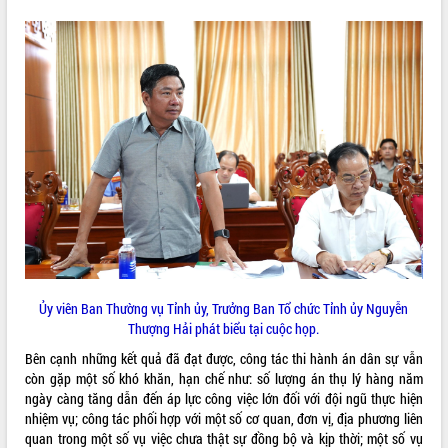
phát triển mới
Thường trực HĐND tỉnh Đắk Lắk gặp
mặt Đoàn chuyên gia y tế TP. Hồ Chí
Minh
THỐNG KÊ TRUY CẬP
Lễ truy điệu và an táng hài cốt liệt sĩ
tại Nghĩa trang Liệt sĩ xã Sơn Hòa
Hôm nay:
30677
Bàn giải pháp tháo gỡ khó khăn trong
Tất cả:
66076000
xuất khẩu sầu riêng và triển khai quy
định EUDR
Thứ trưởng Bộ Nông nghiệp và Môi
trường Nguyễn Hoàng Hiệp khảo sát
vùng trồng và doanh nghiệp đóng gói
sầu riêng tại Đắk Lắk
Trình diễn nghệ thuật chế biến các
Ủy viên Ban Thường vụ Tỉnh ủy, Trưởng Ban Tổ chức Tỉnh ủy Nguyễn
món ăn từ sầu riêng
Thượng Hải phát biểu tại cuộc họp.
Đắk Lắk công bố Quy hoạch và xúc
Bên cạnh những kết quả đã đạt được, công tác thi hành án dân sự vẫn
tiến đầu tư tỉnh
còn gặp một số khó khăn, hạn chế như: số lượng án thụ lý hàng năm
Ngành cá ngừ Đắk Lắk chủ động thích
ngày càng tăng dẫn đến áp lực công việc lớn đối với đội ngũ thực hiện
ứng để giữ vững thị trường xuất khẩu
nhiệm vụ; công tác phối hợp với một số cơ quan, đơn vị, địa phương liên
Diễn đàn Kinh tế tư nhân Việt Nam đột
quan trong một số vụ việc chưa thật sự đồng bộ và kịp thời; một số vụ