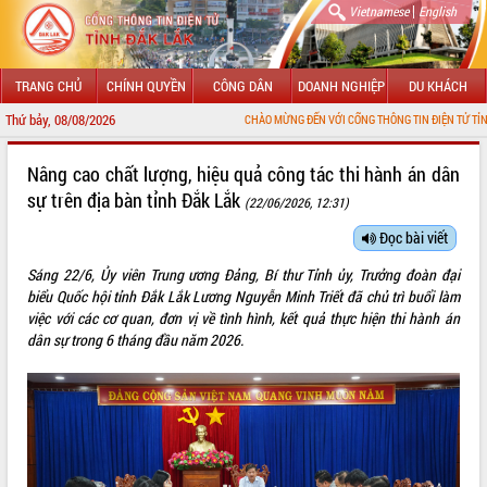
|
Vietnamese
English
TRANG CHỦ
CHÍNH QUYỀN
CÔNG DÂN
DOANH NGHIỆP
DU KHÁCH
Thứ bảy, 08/08/2026
CHÀO MỪNG ĐẾN VỚI CỔNG THÔNG TIN ĐIỆN TỬ TỈNH ĐẮK LẮK
GIỚI THIỆU
Nâng cao chất lượng, hiệu quả công tác thi hành án dân
sự trên địa bàn tỉnh Đắk Lắk
(22/06/2026, 12:31)
LÃNH ĐẠO UBND TỈNH
Đọc bài viết
TIN TỨC SỰ KIỆN
Sáng 22/6, Ủy viên Trung ương Đảng, Bí thư Tỉnh ủy, Trưởng đoàn đại
SỞ, BAN, NGÀNH
biểu Quốc hội tỉnh Đắk Lắk Lương Nguyễn Minh Triết đã chủ trì buổi làm
việc với các cơ quan, đơn vị về tình hình, kết quả thực hiện thi hành án
UBND CÁC XÃ, PHƯỜNG
dân sự trong 6 tháng đầu năm 2026.
THÔNG TIN CHỈ ĐẠO ĐIỀU HÀNH
HỆ THỐNG VĂN BẢN
VĂN BẢN HĐND TỈNH