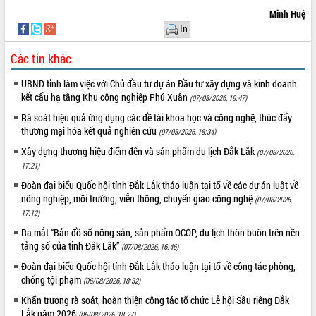
Hòn Yến phát triển du lịch gắn với bảo
Minh Huệ
tồn biển
In
Lấy ý kiến điều chỉnh Quy hoạch tỉnh
Đắk Lắk thời kỳ 2021-2030, tầm nhìn
Các tin khác
đến năm 2050
Phát động chiến dịch 30 ngày đêm
UBND tỉnh làm việc với Chủ đầu tư dự án Đầu tư xây dựng và kinh doanh
giải phóng mặt bằng Tuyến đường bộ
kết cấu hạ tầng Khu công nghiệp Phú Xuân
(07/08/2026, 19:47)
ven biển
Rà soát hiệu quả ứng dụng các đề tài khoa học và công nghệ, thúc đẩy
Đắk Lắk nỗ lực thúc đẩy tăng trưởng
thương mại hóa kết quả nghiên cứu
(07/08/2026, 18:34)
kinh tế từ 10% trở lên trong Quý
Xây dựng thương hiệu điểm đến và sản phẩm du lịch Đắk Lắk
(07/08/2026,
II/2026
17:21)
Đắk Lắk ký kết thỏa thuận hợp tác về
Đoàn đại biểu Quốc hội tỉnh Đắk Lắk thảo luận tại tổ về các dự án luật về
chuyển đổi số giai đoạn 2026 – 2030
nông nghiệp, môi trường, viễn thông, chuyển giao công nghệ
(07/08/2026,
với Tập đoàn Bưu chính Viễn thông
17:12)
Việt Nam
Ra mắt “Bản đồ số nông sản, sản phẩm OCOP, du lịch thôn buôn trên nền
Thứ trưởng Bộ Y tế làm việc với tỉnh
tảng số của tỉnh Đắk Lắk”
Đắk Lắk về phát triển nhân lực y tế
(07/08/2026, 16:46)
cho trạm y tế cấp xã
Đoàn đại biểu Quốc hội tỉnh Đắk Lắk thảo luận tại tổ về công tác phòng,
Du lịch Đắk Lắk nâng tầm trải nghiệm
chống tội phạm
(06/08/2026, 18:32)
du khách thông qua Hệ thống cơ sở dữ
Khẩn trương rà soát, hoàn thiện công tác tổ chức Lễ hội Sầu riêng Đắk
liệu và Bản đồ số
Lắk năm 2026
(06/08/2026, 18:27)