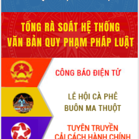
Tháo gỡ những vướng mắc, đẩy mạnh
công tác cải cách thủ tục hành chính
tại Trung tâm Phục vụ hành chính
công tỉnh
Đắk Lắk: Tôn vinh 46 giải pháp tại Hội
thi Sáng tạo Kỹ thuật 2024 - 2025
Đắk Lắk rà soát, điều chỉnh Đề án 190
về phát triển nuôi trồng thủy sản
Phó Chủ tịch UBND tỉnh Đắk Lắk
Trương Công Thái kiểm tra thực địa
Dự án cao tốc Khánh Hòa - Buôn Ma
Thuột
Định vị cà phê Việt Nam như một “di
sản sống” trong dòng chảy toàn cầu
Xây dựng nông thôn mới: Nâng cao đời
sống người dân từ những mô hình thiết
thực
Quyết liệt tháo gỡ vướng mắc, đẩy
nhanh tiến độ các dự án trọng điểm
trong Khu kinh tế Nam Phú Yên