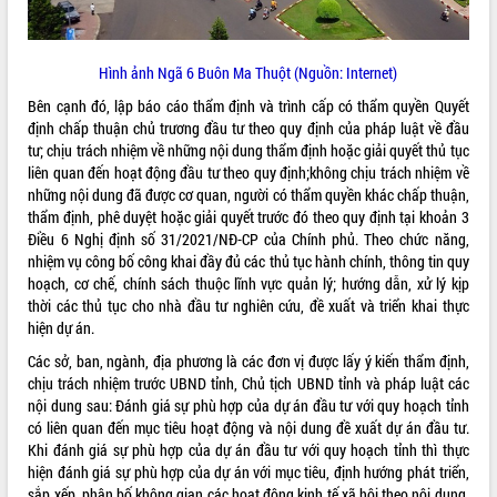
VIDEO
Loading the player...
Hình ảnh Ngã 6 Buôn Ma Thuột (Nguồn: Internet)
Bên cạnh đó, lập báo cáo thẩm định và trình cấp có thẩm quyền Quyết
Khám bệnh, cấp phát thuốc miễn phí
định chấp thuận chủ trương đầu tư theo quy định của pháp luật về đầu
và tặng quà người dân xã Cư Pui
tư; chịu trách nhiệm về những nội dung thẩm định hoặc giải quyết thủ tục
Hội nghị UBND tỉnh Đắk Lắk thường kỳ
liên quan đến hoạt động đầu tư theo quy định;không chịu trách nhiệm về
tháng 7/2026
những nội dung đã được cơ quan, người có thẩm quyền khác chấp thuận,
Lễ truy tặng danh hiệu “Bà Mẹ Việt
thẩm định, phê duyệt hoặc giải quyết trước đó theo quy định tại khoản 3
Nam Anh hùng” và trao Huân chương
Điều 6 Nghị định số 31/2021/NĐ-CP của Chính phủ. Theo chức năng,
Lao động
nhiệm vụ công bố công khai đầy đủ các thủ tục hành chính, thông tin quy
ALBUM ẢNH
UBND tỉnh Đắk Lắk triển khai nhiệm
hoạch, cơ chế, chính sách thuộc lĩnh vực quản lý; hướng dẫn, xử lý kịp
vụ 6 tháng cuối năm 2026
thời các thủ tục cho nhà đầu tư nghiên cứu, đề xuất và triển khai thực
hiện dự án.
Kỳ họp thứ Hai, Hội đồng nhân dân
tỉnh khóa XI quyết nghị nhiều nội dung
Các sở, ban, ngành, địa phương là các đơn vị được lấy ý kiến thẩm định,
quan trọng
chịu trách nhiệm trước UBND tỉnh, Chủ tịch UBND tỉnh và pháp luật các
Bí thư Tỉnh ủy Lương Nguyễn Minh
nội dung sau: Đánh giá sự phù hợp của dự án đầu tư với quy hoạch tỉnh
Triết thăm, tặng quà người có công với
có liên quan đến mục tiêu hoạt động và nội dung đề xuất dự án đầu tư.
cách mạng
Khi đánh giá sự phù hợp của dự án đầu tư với quy hoạch tỉnh thì thực
hiện đánh giá sự phù hợp của dự án với mục tiêu, định hướng phát triển,
Rà soát, hoàn thiện hệ thống thiết chế
sắp xếp, phân bố không gian các hoạt động kinh tế xã hội theo nội dung,
văn hóa, thể thao đáp ứng yêu cầu
LIÊN KẾT WEB