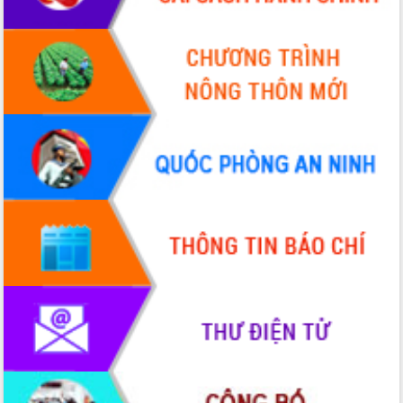
Hòn Yến phát triển du lịch gắn với bảo
tồn biển
Lấy ý kiến điều chỉnh Quy hoạch tỉnh
Đắk Lắk thời kỳ 2021-2030, tầm nhìn
đến năm 2050
Phát động chiến dịch 30 ngày đêm
giải phóng mặt bằng Tuyến đường bộ
ven biển
Đắk Lắk nỗ lực thúc đẩy tăng trưởng
kinh tế từ 10% trở lên trong Quý
II/2026
Đắk Lắk ký kết thỏa thuận hợp tác về
chuyển đổi số giai đoạn 2026 – 2030
với Tập đoàn Bưu chính Viễn thông
Việt Nam
Thứ trưởng Bộ Y tế làm việc với tỉnh
Đắk Lắk về phát triển nhân lực y tế
cho trạm y tế cấp xã
Du lịch Đắk Lắk nâng tầm trải nghiệm
du khách thông qua Hệ thống cơ sở dữ
liệu và Bản đồ số