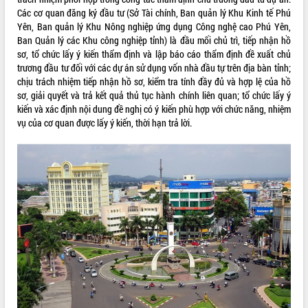
Các cơ quan đăng ký đầu tư (Sở Tài chính, Ban quản lý Khu Kinh tế Phú
ĐIỂM TIN VĂN BẢN
Yên, Ban quản lý Khu Nông nghiệp ứng dụng Công nghệ cao Phú Yên,
Ban Quản lý các Khu công nghiệp tỉnh) là đầu mối chủ trì, tiếp nhận hồ
QUY HOẠCH - KẾ HOẠCH
sơ, tổ chức lấy ý kiến thẩm định và lập báo cáo thẩm định đề xuất chủ
trương đầu tư đối với các dự án sử dụng vốn nhà đầu tự trên địa bàn tỉnh;
chịu trách nhiệm tiếp nhận hồ sơ, kiểm tra tính đầy đủ và hợp lệ của hồ
sơ, giải quyết và trả kết quả thủ tục hành chính liên quan; tổ chức lấy ý
kiến và xác định nội dung đề nghị có ý kiến phù hợp với chức năng, nhiệm
vụ của cơ quan được lấy ý kiến, thời hạn trả lời.