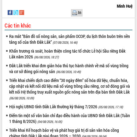
phá cơ chế - Hợp tác công tư
Minh Huệ
Đề án 06 tạo bước ngoặt đột phá trong
In
cải cách hành chính tỉnh Đắk Lắk
Kết nối tour, đẩy mạnh chuyển đổi số
Các tin khác
để phát triển du lịch Đắk Lắk
Ra mắt “Bản đồ số nông sản, sản phẩm OCOP, du lịch thôn buôn trên nền
Khởi động Dự án Đầu tư xây dựng hạ
tảng số của tỉnh Đắk Lắk”
(07/08/2026, 16:46)
tầng kỹ thuật Cụm công nghiệp Tân
Tiến
Khẩn trương rà soát, hoàn thiện công tác tổ chức Lễ hội Sầu riêng Đắk
Lắk năm 2026
(06/08/2026, 18:27)
Gặp mặt các cơ quan báo chí nhân Kỷ
niệm 101 năm Ngày Báo chí Cách
Đắk Lắk triển khai đơn giản hóa thủ tục hành chính về mã số vùng trồng
mạng Việt Nam
và cơ sở đóng gói nông sản
(06/08/2026, 10:49)
Đắk Lắk sơ kết 4 năm triển khai thực
Triển khai chiến dịch cao điểm “30 ngày đêm” số hóa dữ liệu, chuẩn hóa,
hiện Đề án 06 của Chính phủ
cập nhật và kết nối dữ liệu mã số vùng trồng sầu riêng, cơ sở đóng gói và
Họp báo thông tin về Hội nghị Công bố
kết nối Hệ thống truy xuất nguồn gốc nông sản trên địa bàn tỉnh Đắk Lắk
Quy hoạch và Xúc tiến đầu tư tỉnh Đắk
(06/08/2026, 10:09)
Lắk
Hội nghị UBND tỉnh Đắk Lắk thường kỳ tháng 7/2026
(05/08/2026, 17:18)
Khơi thông điểm nghẽn, đẩy nhanh
Điểm tin một số văn bản chỉ đạo điều hành của UBND tỉnh Đắk Lắk (Tuần
giải ngân vốn khắc phục thiên tai
1 tháng 8/2026)
(04/08/2026, 16:05)
HĐND tỉnh thông qua điều chỉnh Quy
Triển khai Kế hoạch bảo vệ và phát huy giá trị di sản văn hóa cồng
hoạch tỉnh thời kỳ 2021-2030
chiêng tỉnh Đắk Lắk giai đoạn 2026 – 2030
(04/08/2026, 09:04)