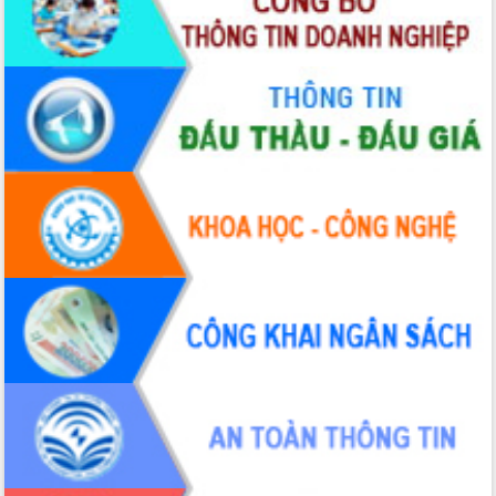
Tập huấn ứng dụng trí tuệ nhân tạo (AI)
trong thương mại điện tử năm 2026
Đoàn đại biểu Quốc hội tỉnh Đắk Lắk
trao đổi thông tin trước Kỳ họp thứ
nhất, Quốc hội khóa XVI
Quyết liệt cải cách hành chính, khơi
thông nguồn lực phát triển
Nâng cao hiệu lực, hiệu quả HĐND
tỉnh thông qua hiện đại hóa hành chính
Xã Ea Phê gắn cải cách hành chính với
chuyển đổi số
Phó Chủ tịch Thường trực UBND tỉnh
Hồ Thị Nguyên Thảo làm việc tại Trung
tâm Phục vụ hành chính công xã Ea
Phê
Xây dựng nền hành chính số đồng
hành cùng nông dân dân, doanh nghiệp
Giai đoạn 2026-2030, Đắk Lắk phấn
đấu có 77% xã đạt chuẩn nông thôn
mới