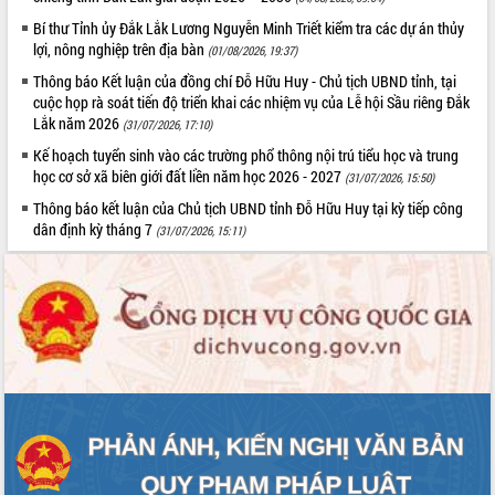
Hội thảo góp ý hồ sơ điều chỉnh quy
Bí thư Tỉnh ủy Đắk Lắk Lương Nguyễn Minh Triết kiểm tra các dự án thủy
hoạch tỉnh Đắk Lắk thời kỳ 2021-2030,
lợi, nông nghiệp trên địa bàn
tầm nhìn đến năm 2050
(01/08/2026, 19:37)
Nâng cao hiệu quả hoạt động của các
Thông báo Kết luận của đồng chí Đỗ Hữu Huy - Chủ tịch UBND tỉnh, tại
doanh nghiệp nhà nước
cuộc họp rà soát tiến độ triển khai các nhiệm vụ của Lễ hội Sầu riêng Đắk
Lắk năm 2026
(31/07/2026, 17:10)
Hội nghị triển khai kết nối mạng
truyền số liệu chuyên dùng phục vụ cơ
Kế hoạch tuyển sinh vào các trường phổ thông nội trú tiểu học và trung
quan Đảng, Nhà nước
học cơ sở xã biên giới đất liền năm học 2026 - 2027
(31/07/2026, 15:50)
Lễ phát động chuỗi hoạt động chung
Thông báo kết luận của Chủ tịch UBND tỉnh Đỗ Hữu Huy tại kỳ tiếp công
tay làm sạch môi trường
dân định kỳ tháng 7
(31/07/2026, 15:11)
Xã Ea Kar bước chuyển mình trong
công tác cải cách hành chính mô hình
mới
UBND tỉnh họp báo định kỳ tháng 4
năm 2026
Hội thảo khoa học “Giải pháp thúc đẩy
phát triển nền kinh tế xanh tại tỉnh
Đắk Lắk”
Tăng cường giám sát, đôn đốc thực
hiện nhiệm vụ quản lý tài sản công
hàng tuần