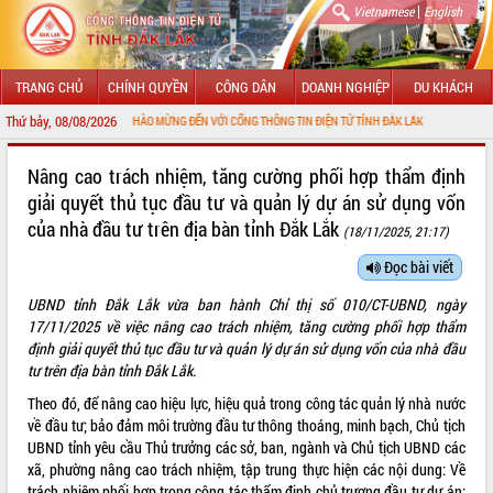
|
Vietnamese
English
TRANG CHỦ
CHÍNH QUYỀN
CÔNG DÂN
DOANH NGHIỆP
DU KHÁCH
Thứ bảy, 08/08/2026
CHÀO MỪNG ĐẾN VỚI CỔNG THÔNG TIN ĐIỆN TỬ TỈNH ĐẮK LẮK
GIỚI THIỆU
Nâng cao trách nhiệm, tăng cường phối hợp thẩm định
giải quyết thủ tục đầu tư và quản lý dự án sử dụng vốn
LÃNH ĐẠO UBND TỈNH
của nhà đầu tư trên địa bàn tỉnh Đắk Lắk
(18/11/2025, 21:17)
TIN TỨC SỰ KIỆN
Đọc bài viết
SỞ, BAN, NGÀNH
UBND tỉnh Đắk Lắk vừa ban hành Chỉ thị số 010/CT-UBND, ngày
17/11/2025 về việc nâng cao trách nhiệm, tăng cường phối hợp thẩm
UBND CÁC XÃ, PHƯỜNG
định giải quyết thủ tục đầu tư và quản lý dự án sử dụng vốn của nhà đầu
tư trên địa bàn tỉnh Đắk Lắk.
THÔNG TIN CHỈ ĐẠO ĐIỀU HÀNH
Theo đó, để nâng cao hiệu lực, hiệu quả trong công tác quản lý nhà nước
về đầu tư; bảo đảm môi trường đầu tư thông thoáng, minh bạch, Chủ tịch
HỆ THỐNG VĂN BẢN
UBND tỉnh yêu cầu Thủ trưởng các sở, ban, ngành và Chủ tịch UBND các
xã, phường nâng cao trách nhiệm, tập trung thực hiện các nội dung: Về
VĂN BẢN HĐND TỈNH
trách nhiệm phối hợp trong công tác thẩm định chủ trương đầu tư dự án: