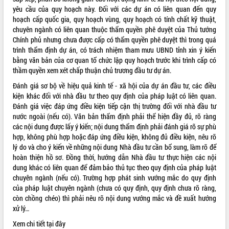
yêu cầu của quy hoạch này. Đối với các dự án có liên quan đến quy
phát triển mới
hoạch cấp quốc gia, quy hoạch vùng, quy hoạch có tính chất kỹ thuật,
Thường trực HĐND tỉnh Đắk Lắk gặp
chuyên ngành có liên quan thuộc thẩm quyền phê duyệt của Thủ tướng
mặt Đoàn chuyên gia y tế TP. Hồ Chí
Chính phủ nhưng chưa được cấp có thẩm quyền phê duyệt thì trong quá
Minh
THỐNG KÊ TRUY CẬP
trình thẩm định dự án, có trách nhiệm tham mưu UBND tỉnh xin ý kiến
Lễ truy điệu và an táng hài cốt liệt sĩ
bằng văn bản của cơ quan tổ chức lập quy hoạch trước khi trình cấp có
tại Nghĩa trang Liệt sĩ xã Sơn Hòa
Hôm nay:
33328
thầm quyền xem xét chấp thuận chủ trương đầu tư dự án.
Bàn giải pháp tháo gỡ khó khăn trong
Tất cả:
66078651
Đánh giá sơ bộ về hiệu quả kinh tế - xã hội của dự án đầu tư, các điều
xuất khẩu sầu riêng và triển khai quy
kiện khác đối với nhà đầu tư theo quy định của pháp luật có liên quan.
định EUDR
Đánh giá việc đáp ứng điều kiện tiếp cận thị trường đối với nhà đầu tư
Thứ trưởng Bộ Nông nghiệp và Môi
nước ngoài (nếu có). Văn bản thẩm định phải thể hiện đầy đủ, rõ ràng
trường Nguyễn Hoàng Hiệp khảo sát
các nội dung được lấy ý kiến; nội dung thẩm định phải đánh giá rõ sự phù
vùng trồng và doanh nghiệp đóng gói
hợp, không phù hợp hoặc đáp ứng điều kiện, không đủ điều kiện, nêu rõ
sầu riêng tại Đắk Lắk
lý do và cho ý kiến về những nội dung Nhà đầu tư cần bổ sung, làm rõ để
Trình diễn nghệ thuật chế biến các
hoàn thiện hồ sơ. Đồng thời, hướng dẫn Nhà đầu tư thực hiện các nội
món ăn từ sầu riêng
dung khác có liên quan để đảm bảo thủ tục theo quy định của pháp luật
chuyên ngành (nếu có). Trường hợp phát sinh vướng mắc do quy định
Đắk Lắk công bố Quy hoạch và xúc
của pháp luật chuyên ngành (chưa có quy định, quy định chưa rõ ràng,
tiến đầu tư tỉnh
còn chồng chéo) thì phải nêu rõ nội dung vướng mắc và đề xuất hướng
Ngành cá ngừ Đắk Lắk chủ động thích
xử lý…
ứng để giữ vững thị trường xuất khẩu
Xem chi tiết tại
đây
Diễn đàn Kinh tế tư nhân Việt Nam đột