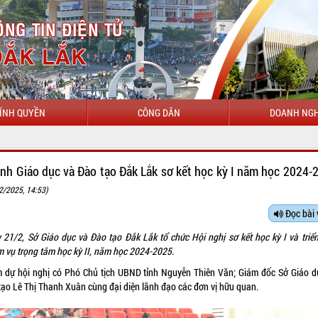
ÍNH QUYỀN
CÔNG DÂN
DOANH NGH
CHÀO MỪNG ĐẾN VỚI C
nh Giáo dục và Đào tạo Đắk Lắk sơ kết học kỳ I năm học 2024-
2/2025, 14:53)
Đọc bài 
 21/2, Sở Giáo dục và Đào tạo Đắk Lắk tổ chức Hội nghị sơ kết học kỳ I và triển
m vụ trọng tâm học kỳ II, năm học 2024-2025.
 dự hội nghị có Phó Chủ tịch UBND tỉnh Nguyễn Thiên Văn; Giám đốc Sở Giáo d
tạo Lê Thị Thanh Xuân cùng đại diện lãnh đạo các đơn vị hữu quan.