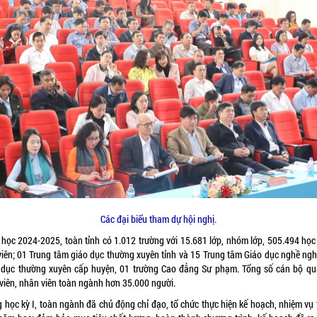
Các đại biểu tham dự hội nghị.
học 2024-2025, toàn tỉnh có 1.012 trường với 15.681 lớp, nhóm lớp, 505.494 học 
viên; 01 Trung tâm giáo dục thường xuyên tỉnh và 15 Trung tâm Giáo dục nghề ngh
 dục thường xuyên cấp huyện, 01 trường Cao đẳng Sư phạm. Tổng số cán bộ quả
 viên, nhân viên toàn ngành hơn 35.000 người.
g học kỳ I, toàn ngành đã chủ động chỉ đạo, tổ chức thực hiện kế hoạch, nhiệm vụ 