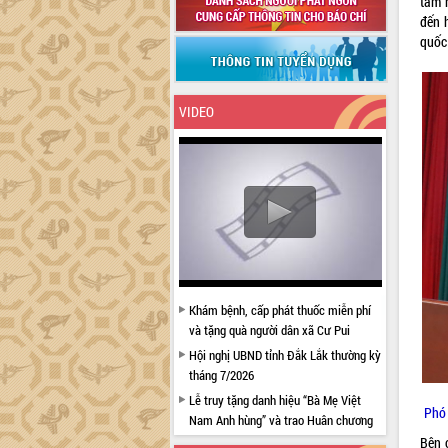
tâm 
đến 
quốc 
VIDEO
Khám bệnh, cấp phát thuốc miễn phí
và tặng quà người dân xã Cư Pui
Hội nghị UBND tỉnh Đắk Lắk thường kỳ
tháng 7/2026
Lễ truy tặng danh hiệu “Bà Mẹ Việt
Phó 
Nam Anh hùng” và trao Huân chương
Lao động
Bên 