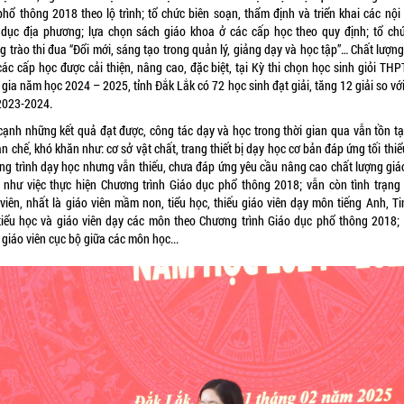
phổ thông 2018 theo lộ trình; tổ chức biên soạn, thẩm định và triển khai các nội
 dục địa phương; lựa chọn sách giáo khoa ở các cấp học theo quy định; tổ chứ
 trào thi đua “Đổi mới, sáng tạo trong quản lý, giảng dạy và học tập”… Chất lượn
các cấp học được cải thiện, nâng cao, đặc biệt, tại Kỳ thi chọn học sinh giỏi THP
gia năm học 2024 – 2025, tỉnh Đắk Lắk có 72 học sinh đạt giải, tăng 12 giải so v
2023-2024.
cạnh những kết quả đạt được, công tác dạy và học trong thời gian qua vẫn tồn tạ
n chế, khó khăn như: cơ sở vật chất, trang thiết bị dạy học cơ bản đáp ứng tối thi
ng trình dạy học nhưng vẫn thiếu, chưa đáp ứng yêu cầu nâng cao chất lượng giá
 như việc thực hiện Chương trình Giáo dục phổ thông 2018; vẫn còn tình trạng 
 viên, nhất là giáo viên mầm non, tiểu học, thiếu giáo viên dạy môn tiếng Anh, Ti
tiểu học và giáo viên dạy các môn theo Chương trình Giáo dục phổ thông 2018; 
 giáo viên cục bộ giữa các môn học...