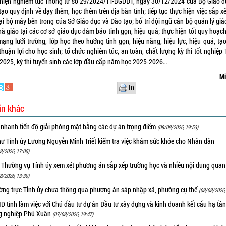
 hiện nghiêm túc Thông tư số 29/2024/TT-BGDĐT, ngày 30/12/2024 của Bộ Giáo d
ạo quy định về dạy thêm, học thêm trên địa bàn tỉnh; tiếp tục thực hiện việc sắp x
ại bộ máy bên trong của Sở Giáo dục và Đào tạo; bố trí đội ngũ cán bộ quản lý gi
à giáo tại các cơ sở giáo dục đảm bảo tinh gọn, hiệu quả; thực hiện tốt quy hoạc
mạng lưới trường, lớp học theo hướng tinh gọn, hiệu năng, hiệu lực, hiệu quả, tạo
thuận lợi cho học sinh; tổ chức nghiêm túc, an toàn, chất lượng kỳ thi tốt nghiệ
2025, kỳ thi tuyển sinh các lớp đầu cấp năm học 2025-2026…
Mi
In
in khác
 nhanh tiến độ giải phóng mặt bằng các dự án trọng điểm
(08/08/2026, 19:53)
hư Tỉnh ủy Lương Nguyễn Minh Triết kiểm tra việc khám sức khỏe cho Nhân dân
8/2026, 17:05)
 Thường vụ Tỉnh ủy xem xét phương án sắp xếp trường học và nhiều nội dung quan
8/2026, 13:30)
ờng trực Tỉnh ủy chưa thông qua phương án sáp nhập xã, phường cụ thể
(08/08/2026,
 tỉnh làm việc với Chủ đầu tư dự án Đầu tư xây dựng và kinh doanh kết cấu hạ tầ
g nghiệp Phú Xuân
(07/08/2026, 19:47)