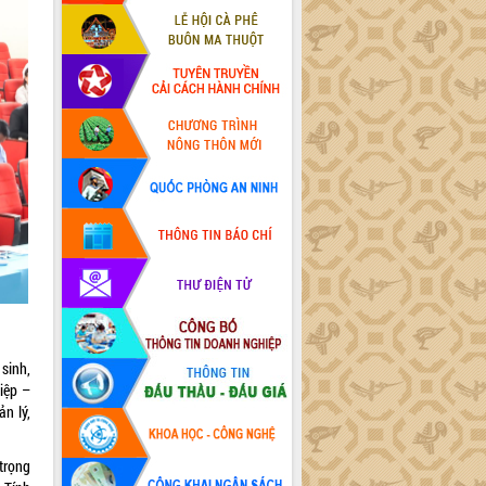
sinh,
iệp –
n lý,
trọng