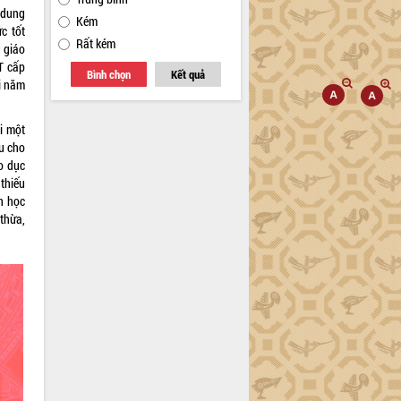
 dung
Kém
c tốt
Rất kém
g giáo
T cấp
Bình chọn
Kết quả
ới năm
i một
ểu cho
o dục
thiếu
n học
thừa,