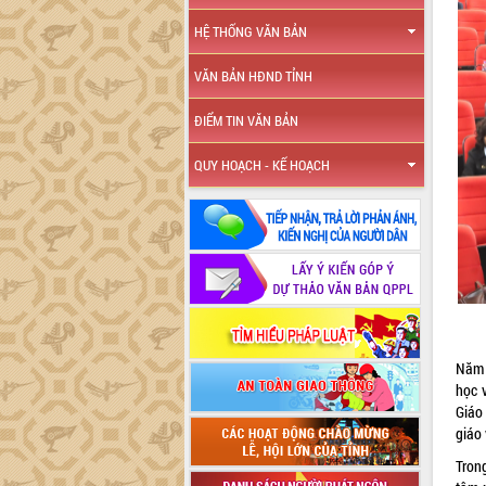
HỆ THỐNG VĂN BẢN
VĂN BẢN HĐND TỈNH
ĐIỂM TIN VĂN BẢN
QUY HOẠCH - KẾ HOẠCH
Năm 
học 
Giáo
giáo
Tron