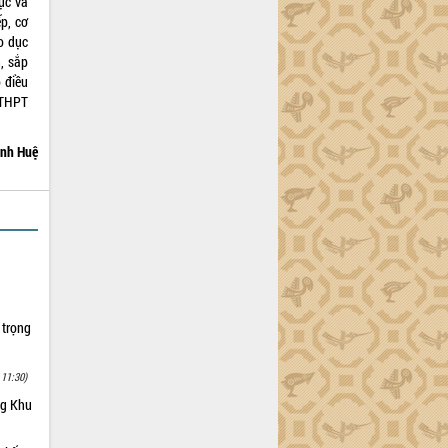
ục và
ếp, cơ
áo dục
h, sắp
 điều
p THPT
nh Huệ
 trọng
 11:30)
ng Khu