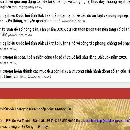
oát hiệu quả ứng dụng các đề tài khoa học và công nghệ, thúc đẩy thương mại hóa
 nghiên cứu
(07/08/2026, 18:34)
 đại biểu Quốc hội tỉnh Đắk Lắk thảo luận tại tổ về các dự án luật về nông nghiệp,
ờng, viễn thông, chuyển giao công nghệ
(07/08/2026, 17:12)
ắt “Bản đồ số nông sản, sản phẩm OCOP, du lịch thôn buôn trên nền tảng số của t
 Lắk”
(07/08/2026, 16:46)
 đại biểu Quốc hội tỉnh Đắk Lắk thảo luận tại tổ về công tác phòng, chống tội ph
8/2026, 18:32)
 trương rà soát, hoàn thiện công tác tổ chức Lễ hội Sầu riêng Đắk Lắk năm 2026
8/2026, 18:27)
 trương hoàn thành các mục tiêu còn lại của Chương trình hành động số 14 của T
hát triển văn hóa
(06/08/2026, 17:30)
n hình và Thông tin Điện tử cấp ngày 14/05/2010
ẩn - P.Buôn Ma Thuột - Đắk Lắk.
SĐT:
0262.859.9699
Email:
banbientap@daklak.gov.vn ho
lại các thông tin từ Cổng TTĐT này