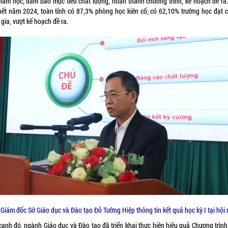
năm học; đảm bảo mục tiêu chất lượng, hoàn thành chương trình, kế hoạch đề ra.
hết năm 2024, toàn tỉnh có 87,3% phòng học kiên cố; có 62,10% trường học đạt 
gia, vượt kế hoạch đề ra.
Giám đốc Sở Giáo dục và Đào tạo Đỗ Tường Hiệp thông tin kết quả học kỳ I tại hội 
cạnh đó, ngành Giáo dục và Đào tạo đã triển khai thực hiện hiệu quả Chương trình