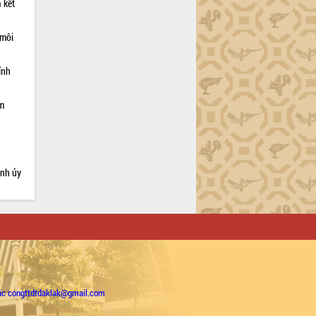
 kết
 môi
ỉnh
ạm
ỉnh ủy
ặc congttdtdaklak@gmail.com