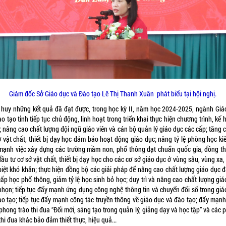
Giám đốc Sở Giáo dục và Đào tạo Lê Thị Thanh Xuân phát biểu tại hội nghị.
 huy những kết quả đã đạt được, trong học kỳ II, năm học 2024-2025, ngành Giá
o tạo tỉnh tiếp tục chủ động, linh hoạt trong triển khai thực hiện chương trình, kế
; nâng cao chất lượng đội ngũ giáo viên và cán bộ quản lý giáo dục các cấp; tăng
ở vật chất, thiết bị dạy học đảm bảo hoạt động giáo dục; nâng tỷ lệ phòng học kiê
mạnh việc xây dựng các trường mầm non, phổ thông đạt chuẩn quốc gia, đồng th
đầu tư cơ sở vật chất, thiết bị dạy học cho các cơ sở giáo dục ở vùng sâu, vùng xa
biệt khó khăn; thực hiện đồng bộ các giải pháp để nâng cao chất lượng giáo dục đạ
cấp học phổ thông, giảm tỷ lệ học sinh bỏ học; duy trì và nâng cao chất lượng giá
nhọn; tiếp tục đẩy mạnh ứng dụng công nghệ thông tin và chuyển đổi số trong giá
ào tạo; tiếp tục đẩy mạnh công tác truyền thông về giáo dục và đào tạo; đẩy mạnh
phong trào thi đua “Đổi mới, sáng tạo trong quản lý, giảng dạy và học tập” và các
thi đua khác bảo đảm thiết thực, hiệu quả...