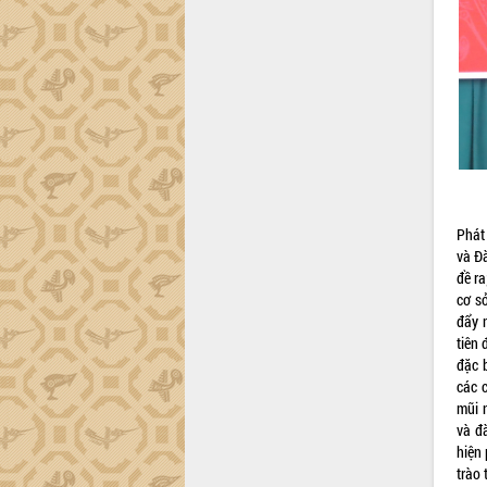
trường Nguyễn Hoàng Hiệp khảo sát
vùng trồng và doanh nghiệp đóng gói
sầu riêng tại Đắk Lắk
Trình diễn nghệ thuật chế biến các
món ăn từ sầu riêng
Đắk Lắk công bố Quy hoạch và xúc
tiến đầu tư tỉnh
Ngành cá ngừ Đắk Lắk chủ động thích
ứng để giữ vững thị trường xuất khẩu
Diễn đàn Kinh tế tư nhân Việt Nam đột
Phát
phá cơ chế - Hợp tác công tư
và Đà
Đề án 06 tạo bước ngoặt đột phá trong
đề ra
cải cách hành chính tỉnh Đắk Lắk
cơ s
Kết nối tour, đẩy mạnh chuyển đổi số
đẩy 
để phát triển du lịch Đắk Lắk
tiên 
đặc 
Khởi động Dự án Đầu tư xây dựng hạ
các 
tầng kỹ thuật Cụm công nghiệp Tân
mũi 
Tiến
và đ
Gặp mặt các cơ quan báo chí nhân Kỷ
hiện 
niệm 101 năm Ngày Báo chí Cách
trào 
mạng Việt Nam