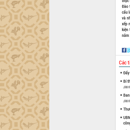
thực
công tác cải cách hành chính mô hình
Đào t
mới
cấu l
UBND tỉnh họp báo định kỳ tháng 4
và nh
năm 2026
xếp 
kiện 
Hội thảo khoa học “Giải pháp thúc đẩy
năm 
phát triển nền kinh tế xanh tại tỉnh
Đắk Lắk”
Tăng cường giám sát, đôn đốc thực
hiện nhiệm vụ quản lý tài sản công
hàng tuần
Các t
Tháo gỡ những vướng mắc, đẩy mạnh
Đẩy
công tác cải cách thủ tục hành chính
tại Trung tâm Phục vụ hành chính
Bí t
công tỉnh
(08/0
Đắk Lắk: Tôn vinh 46 giải pháp tại Hội
Ban
thi Sáng tạo Kỹ thuật 2024 - 2025
(08/0
Đắk Lắk rà soát, điều chỉnh Đề án 190
Thư
về phát triển nuôi trồng thủy sản
UBND
Phó Chủ tịch UBND tỉnh Đắk Lắk
côn
Trương Công Thái kiểm tra thực địa