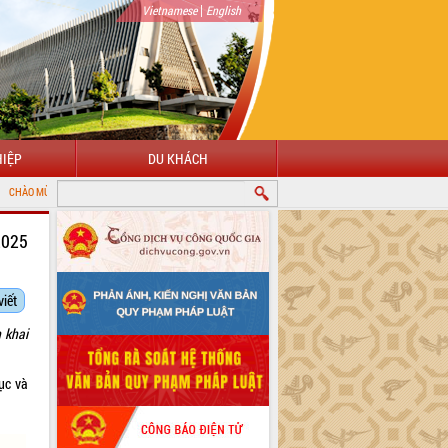
|
Vietnamese
English
IỆP
DU KHÁCH
ỔNG THÔNG TIN ĐIỆN TỬ TỈNH ĐẮK LẮK
2025
viết
 khai
ục và