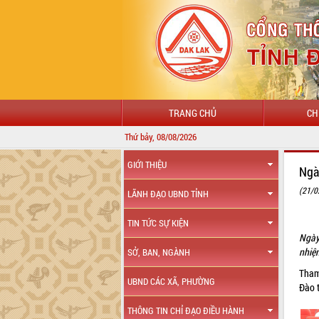
TRANG CHỦ
CH
Thứ bảy, 08/08/2026
GIỚI THIỆU
Ngà
(21/0
LÃNH ĐẠO UBND TỈNH
TIN TỨC SỰ KIỆN
Ngày
nhiệ
SỞ, BAN, NGÀNH
Tham
UBND CÁC XÃ, PHƯỜNG
Đào 
THÔNG TIN CHỈ ĐẠO ĐIỀU HÀNH