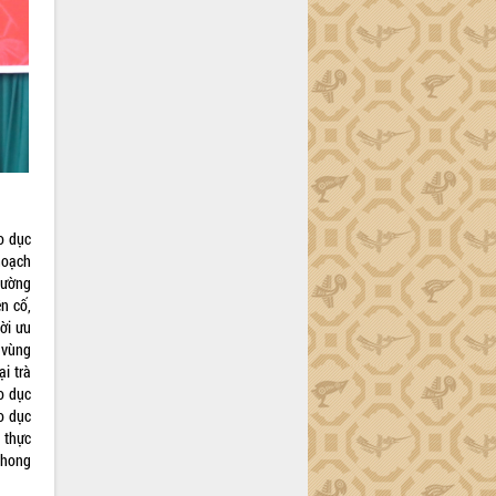
o dục
 hoạch
 cường
n cố,
ời ưu
, vùng
i trà
o dục
o dục
 thực
 phong