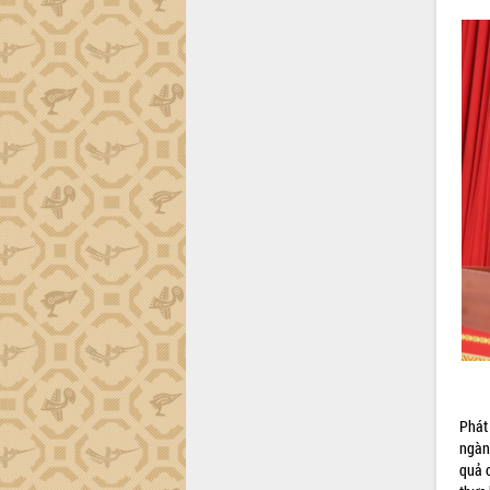
Đắk Lắk sơ kết 4 năm triển khai thực
hiện Đề án 06 của Chính phủ
Họp báo thông tin về Hội nghị Công bố
Quy hoạch và Xúc tiến đầu tư tỉnh Đắk
Lắk
Khơi thông điểm nghẽn, đẩy nhanh
giải ngân vốn khắc phục thiên tai
HĐND tỉnh thông qua điều chỉnh Quy
hoạch tỉnh thời kỳ 2021-2030
Hội thảo góp ý hồ sơ điều chỉnh quy
hoạch tỉnh Đắk Lắk thời kỳ 2021-2030,
tầm nhìn đến năm 2050
Nâng cao hiệu quả hoạt động của các
doanh nghiệp nhà nước
Hội nghị triển khai kết nối mạng
truyền số liệu chuyên dùng phục vụ cơ
quan Đảng, Nhà nước
Phát
Lễ phát động chuỗi hoạt động chung
ngàn
tay làm sạch môi trường
quả 
Xã Ea Kar bước chuyển mình trong