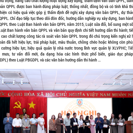
chú trọng, nâng cao chất lượng hoạt động xây dựng, thẩm định văn bản QPPL, đả
bản QPPL được ban hành đúng pháp luật, thống nhất, đồng bộ và có tính khả thi
 hiện có hiệu quả việc góp ý, thẩm định đề nghị xây dựng văn bản QPPL, dự thả
QPPL. Chỉ đạo tiếp tục theo dõi đôn đốc, hướng dẫn nghiệp vụ xây dựng, ban hàn
QPPL theo Luật Ban hành văn bản QPPL năm 2015, Luật sửa đổi, bổ sung một số
Luật Ban hành văn bản QPPL và văn bản quy định chi tiết hướng dẫn thi hành; tiế
 cao chất lượng công tác rà soát văn bản QPPL trong đó chú trọng kiến nghị xử l
bản đã hết hiệu lực, trái pháp luật, mâu thuẫn, chồng chéo hoặc không còn phù
 cường hiệu lực, hiệu quả quản lý nhà nước trong lĩnh vực quản lý XLVPHC; Tiế
 mưu, tư vấn đổi mới, đa dạng hóa các hình thức phổ biến, giáo dục pháp
DPL) theo Luật PBGDPL và các văn bản hướng dẫn thi hành ...