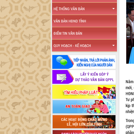
HỆ THỐNG VĂN BẢN
VĂN BẢN HĐND TỈNH
ĐIỂM TIN VĂN BẢN
QUY HOẠCH - KẾ HOẠCH
Năm 
mới,
HĐND
Tư p
kịp 
nhiệ
Tron
(QPP
phần