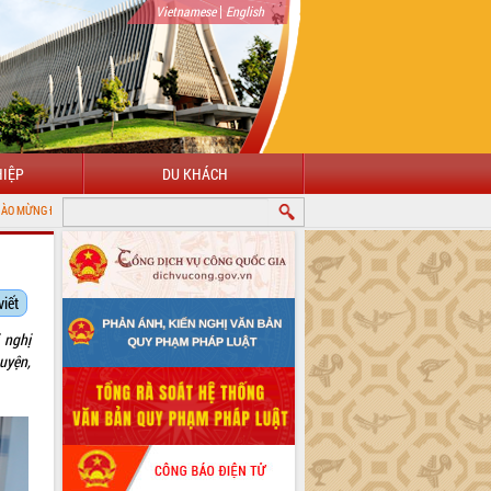
|
Vietnamese
English
IỆP
DU KHÁCH
G THÔNG TIN ĐIỆN TỬ TỈNH ĐẮK LẮK
viết
 nghị
huyện,