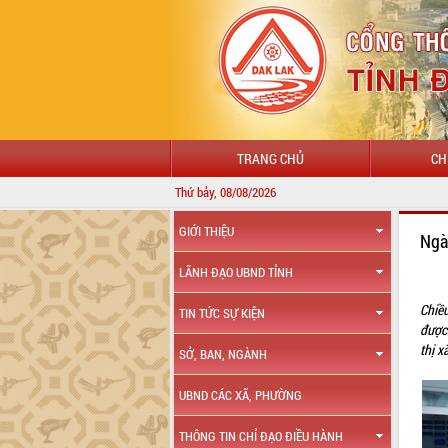
TRANG CHỦ
CH
Thứ bảy, 08/08/2026
GIỚI THIỆU
Ngà
LÃNH ĐẠO UBND TỈNH
Chiề
TIN TỨC SỰ KIỆN
được 
thị x
SỞ, BAN, NGÀNH
UBND CÁC XÃ, PHƯỜNG
THÔNG TIN CHỈ ĐẠO ĐIỀU HÀNH