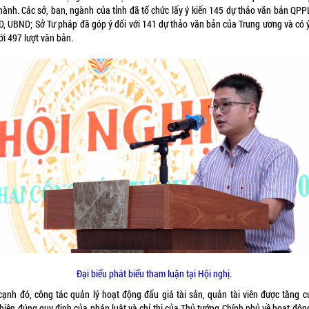
hành. Các sở, ban, ngành của tỉnh đã tổ chức lấy ý kiến 145 dự thảo văn bản QPP
, UBND; Sở Tư pháp đã góp ý đối với 141 dự thảo văn bản của Trung ương và có ý
ới 497 lượt văn bản.
Đại biểu phát biểu tham luận tại Hội nghị.
cạnh đó, công tác quản lý hoạt động đấu giá tài sản, quản tài viên được tăng c
 hiện đúng quy định của pháp luật và chỉ thị của Thủ tướng Chính phủ về hoạt độn