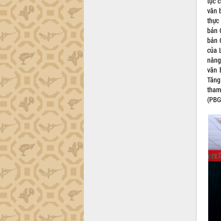
tục 
trường Nguyễn Hoàng Hiệp khảo sát
văn 
vùng trồng và doanh nghiệp đóng gói
thực
sầu riêng tại Đắk Lắk
bản 
Trình diễn nghệ thuật chế biến các
bản 
món ăn từ sầu riêng
của 
Đắk Lắk công bố Quy hoạch và xúc
nâng
tiến đầu tư tỉnh
văn 
Ngành cá ngừ Đắk Lắk chủ động thích
Tăng
ứng để giữ vững thị trường xuất khẩu
tham
(PBG
Diễn đàn Kinh tế tư nhân Việt Nam đột
phá cơ chế - Hợp tác công tư
Đề án 06 tạo bước ngoặt đột phá trong
cải cách hành chính tỉnh Đắk Lắk
Kết nối tour, đẩy mạnh chuyển đổi số
để phát triển du lịch Đắk Lắk
Khởi động Dự án Đầu tư xây dựng hạ
tầng kỹ thuật Cụm công nghiệp Tân
Tiến
Gặp mặt các cơ quan báo chí nhân Kỷ
niệm 101 năm Ngày Báo chí Cách
mạng Việt Nam