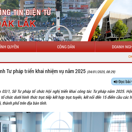
ÍNH QUYỀN
CÔNG DÂN
DOANH NGH
CHÀO MỪNG ĐẾN VỚI CỔN
nh Tư pháp triển khai nhiệm vụ năm 2025
(04/01/2025, 08:29)
Đọc bài 
u 03/1, Sở Tư pháp tổ chức Hội nghị triển khai công tác Tư pháp năm 2025. Hội
tổ chức dưới hình thức trực tiếp kết hợp trực tuyến, kết nối đến 15 điểm cầu các 
ã, thành phố trên địa bàn tỉnh.