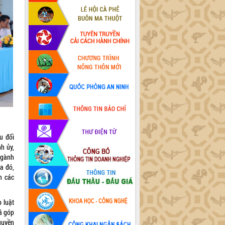
u đổi
h ủy,
Ngành
a đó,
n các
 luật
ã góp
quyền