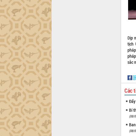
Đắk Lắk sơ kết 4 năm triển khai thực
hiện Đề án 06 của Chính phủ
Họp báo thông tin về Hội nghị Công bố
Quy hoạch và Xúc tiến đầu tư tỉnh Đắk
Lắk
Dịp 
Khơi thông điểm nghẽn, đẩy nhanh
tịch
giải ngân vốn khắc phục thiên tai
pháp
HĐND tỉnh thông qua điều chỉnh Quy
pháp
hoạch tỉnh thời kỳ 2021-2030
sắc 
Hội thảo góp ý hồ sơ điều chỉnh quy
hoạch tỉnh Đắk Lắk thời kỳ 2021-2030,
tầm nhìn đến năm 2050
Nâng cao hiệu quả hoạt động của các
Các t
doanh nghiệp nhà nước
Hội nghị triển khai kết nối mạng
Đẩy
truyền số liệu chuyên dùng phục vụ cơ
Bí t
quan Đảng, Nhà nước
(08/0
Lễ phát động chuỗi hoạt động chung
Ban
tay làm sạch môi trường
(08/0
Xã Ea Kar bước chuyển mình trong