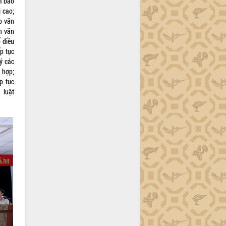
m bảo
 cao;
o văn
h văn
 điều
p tục
ý các
 hợp;
p tục
 luật