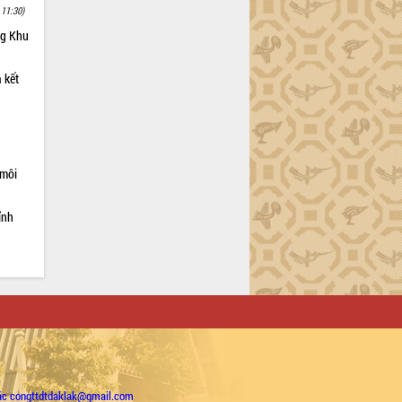
 11:30)
ng Khu
 kết
 môi
ỉnh
ặc congttdtdaklak@gmail.com