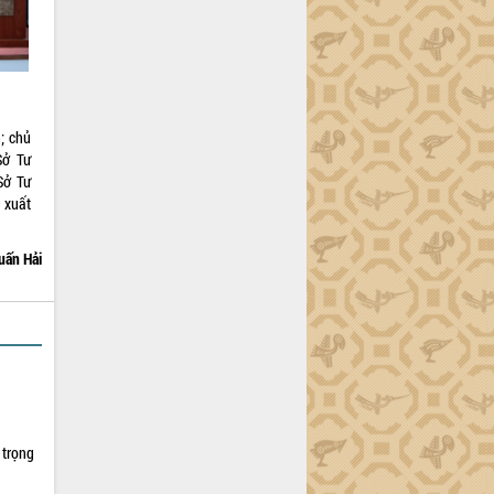
; chủ
Sở Tư
Sở Tư
 xuất
uấn Hải
 trọng