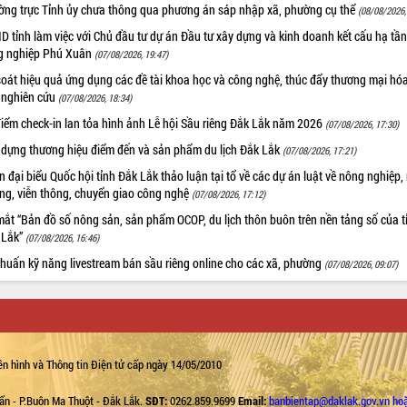
ờng trực Tỉnh ủy chưa thông qua phương án sáp nhập xã, phường cụ thể
(08/08/2026,
 tỉnh làm việc với Chủ đầu tư dự án Đầu tư xây dựng và kinh doanh kết cấu hạ tầ
g nghiệp Phú Xuân
(07/08/2026, 19:47)
oát hiệu quả ứng dụng các đề tài khoa học và công nghệ, thúc đẩy thương mại hóa
 nghiên cứu
(07/08/2026, 18:34)
iểm check-in lan tỏa hình ảnh Lễ hội Sầu riêng Đắk Lắk năm 2026
(07/08/2026, 17:30)
 dựng thương hiệu điểm đến và sản phẩm du lịch Đắk Lắk
(07/08/2026, 17:21)
 đại biểu Quốc hội tỉnh Đắk Lắk thảo luận tại tổ về các dự án luật về nông nghiệp,
ờng, viễn thông, chuyển giao công nghệ
(07/08/2026, 17:12)
ắt “Bản đồ số nông sản, sản phẩm OCOP, du lịch thôn buôn trên nền tảng số của t
 Lắk”
(07/08/2026, 16:46)
huấn kỹ năng livestream bán sầu riêng online cho các xã, phường
(07/08/2026, 09:07)
n hình và Thông tin Điện tử cấp ngày 14/05/2010
ẩn - P.Buôn Ma Thuột - Đắk Lắk.
SĐT:
0262.859.9699
Email:
banbientap@daklak.gov.vn ho