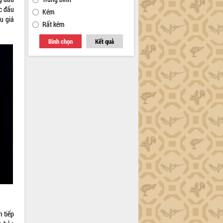
ộc đấu
Kém
ấu giá
Rất kém
Bình chọn
Kết quả
 tiếp