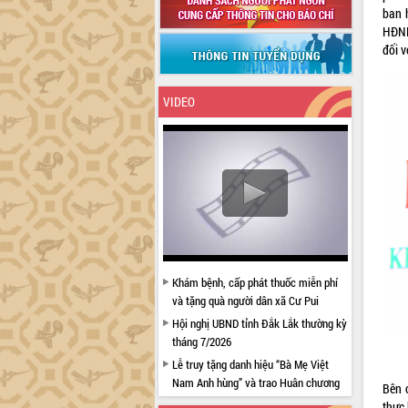
ban 
HĐND
đối v
VIDEO
Khám bệnh, cấp phát thuốc miễn phí
và tặng quà người dân xã Cư Pui
Hội nghị UBND tỉnh Đắk Lắk thường kỳ
tháng 7/2026
Lễ truy tặng danh hiệu “Bà Mẹ Việt
Nam Anh hùng” và trao Huân chương
Bên 
Lao động
thực