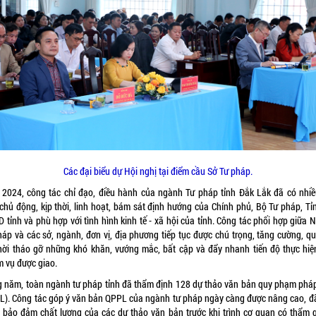
Các đại biểu dự Hội nghị tại điểm cầu Sở Tư pháp.
2024, công tác chỉ đạo, điều hành của ngành Tư pháp tỉnh Đắk Lắk đã có nhiề
 chủ động, kịp thời, linh hoạt, bám sát định hướng của Chính phủ, Bộ Tư pháp, Tỉn
 tỉnh và phù hợp với tình hình kinh tế - xã hội của tỉnh. Công tác phối hợp giữa 
háp và các sở, ngành, đơn vị, địa phương tiếp tục được chú trọng, tăng cường, qu
thời tháo gỡ những khó khăn, vướng mắc, bất cập và đẩy nhanh tiến độ thực hiệ
m vụ được giao.
g năm, toàn ngành tư pháp tỉnh đã thẩm định 128 dự thảo văn bản quy phạm pháp
L). Công tác góp ý văn bản QPPL của ngành tư pháp ngày càng được nâng cao, đ
 bảo đảm chất lượng của các dự thảo văn bản trước khi trình cơ quan có thẩm 