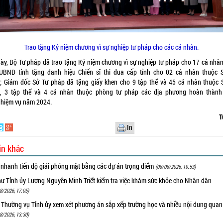
Trao tặng Kỷ niệm chương vì sự nghiệp tư pháp cho các cá nhân.
này, Bộ Tư pháp đã trao tặng Kỷ niệm chương vì sự nghiệp tư pháp cho 17 cá nhân
 UBND tỉnh tặng danh hiệu Chiến sĩ thi đua cấp tỉnh cho 02 cá nhân thuộc 
; Giám đốc Sở Tư pháp đã tặng giấy khen cho 9 tập thể và 45 cá nhân thuộc 
, 3 tập thể và 4 cá nhân thuộc phòng tư pháp các địa phương hoàn thành
nhiệm vụ năm 2024.
T
In
in khác
 nhanh tiến độ giải phóng mặt bằng các dự án trọng điểm
(08/08/2026, 19:53)
hư Tỉnh ủy Lương Nguyễn Minh Triết kiểm tra việc khám sức khỏe cho Nhân dân
8/2026, 17:05)
 Thường vụ Tỉnh ủy xem xét phương án sắp xếp trường học và nhiều nội dung quan
8/2026, 13:30)