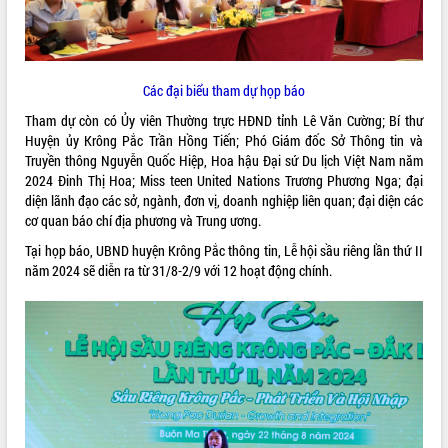
ĐIỂM TIN VĂN BẢN
QUY HOẠCH - KẾ HOẠCH
Các đại biểu tham dự họp báo
Tham dự còn có Ủy viên Thường trực HĐND tỉnh Lê Văn Cường; Bí thư
Huyện ủy Krông Pắc Trần Hồng Tiến; Phó Giám đốc Sở Thông tin và
Truyền thông Nguyễn Quốc Hiệp, Hoa hậu Đại sứ Du lịch Việt Nam năm
2024 Đinh Thị Hoa; Miss teen United Nations Trương Phương Nga; đại
diện lãnh đạo các sở, ngành, đơn vị, doanh nghiệp liên quan; đại diện các
cơ quan báo chí địa phương và Trung ương.
Tại họp báo, UBND huyện Krông Pắc thông tin, Lễ hội sầu riêng lần thứ II
năm 2024 sẽ diễn ra từ 31/8-2/9 với 12 hoạt động chính.