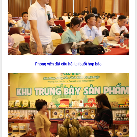
HĐND tỉnh thông qua điều chỉnh Quy
hoạch tỉnh thời kỳ 2021-2030
Hội thảo góp ý hồ sơ điều chỉnh quy
hoạch tỉnh Đắk Lắk thời kỳ 2021-2030,
tầm nhìn đến năm 2050
Nâng cao hiệu quả hoạt động của các
doanh nghiệp nhà nước
Hội nghị triển khai kết nối mạng
truyền số liệu chuyên dùng phục vụ cơ
quan Đảng, Nhà nước
Phóng viên đặt câu hỏi tại buổi họp báo
Lễ phát động chuỗi hoạt động chung
tay làm sạch môi trường
Xã Ea Kar bước chuyển mình trong
công tác cải cách hành chính mô hình
mới
UBND tỉnh họp báo định kỳ tháng 4
năm 2026
Hội thảo khoa học “Giải pháp thúc đẩy
phát triển nền kinh tế xanh tại tỉnh
Đắk Lắk”
Tăng cường giám sát, đôn đốc thực