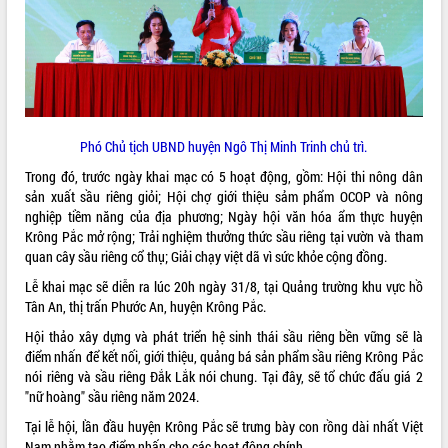
VIDEO
Loading the player...
Trailer Lễ hội Sầu riêng Đắk Lắk năm
2026
Khám bệnh, cấp phát thuốc miễn phí
Phó Chủ tịch UBND huyện Ngô Thị Minh Trinh chủ trì.
và tặng quà người dân xã Cư Pui
Trong đó, trước ngày khai mạc có 5 hoạt động, gồm: Hội thi nông dân
Hội nghị UBND tỉnh Đắk Lắk thường kỳ
sản xuất sầu riêng giỏi; Hội chợ giới thiệu sảm phẩm OCOP và nông
tháng 7/2026
nghiệp tiềm năng của địa phương; Ngày hội văn hóa ẩm thực huyện
Lễ truy tặng danh hiệu “Bà Mẹ Việt
Krông Pắc mở rộng; Trải nghiệm thưởng thức sầu riêng tại vườn và tham
ALBUM ẢNH
Nam Anh hùng” và trao Huân chương
quan cây sầu riêng cổ thụ; Giải chạy việt dã vì sức khỏe cộng đồng.
Lao động
Lễ khai mạc sẽ diễn ra lúc 20h ngày 31/8, tại Quảng trường khu vực hồ
UBND tỉnh Đắk Lắk triển khai nhiệm
Tân An, thị trấn Phước An, huyện Krông Pắc.
vụ 6 tháng cuối năm 2026
Hội thảo xây dựng và phát triển hệ sinh thái sầu riêng bền vững sẽ là
Kỳ họp thứ Hai, Hội đồng nhân dân
điểm nhấn để kết nối, giới thiệu, quảng bá sản phẩm sầu riêng Krông Pắc
tỉnh khóa XI quyết nghị nhiều nội dung
nói riêng và sầu riêng Đắk Lắk nói chung. Tại đây, sẽ tổ chức đấu giá 2
quan trọng
"nữ hoàng" sầu riêng năm 2024.
Bí thư Tỉnh ủy Lương Nguyễn Minh
Triết thăm, tặng quà người có công với
Tại lễ hội, lần đầu huyện Krông Pắc sẽ trưng bày con rồng dài nhất Việt
cách mạng
Nam nhằm tạo điểm nhấn cho các hoạt động chính.
LIÊN KẾT WEB