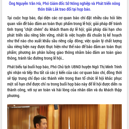
ứng để giữ vững thị trường xuất khẩu
Ông Nguyễn Văn Hà, Phó Giám đốc Sở Nông nghiệp và Phát triển nông
thôn Đắk Lắk trao đổi tại họp báo.
Diễn đàn Kinh tế tư nhân Việt Nam đột
phá cơ chế - Hợp tác công tư
Tại cuộc họp báo, đại diện các cơ quan báo chí đặt nhiều câu hỏi liên
Đề án 06 tạo bước ngoặt đột phá trong
quan vấn đề bảo đảm an toàn thực phẩm trong lễ hội; giải pháp để tránh
cải cách hành chính tỉnh Đắk Lắk
tình trạng "chặt chém" du khách tham dự lễ hội; giải pháp dài hạn cho
phát triển sầu riêng bền vững, nhất là việc huyện đã chuẩn bị kế hoạch
Kết nối tour, đẩy mạnh chuyển đổi số
như thế nào cho xuất khẩu sầu riêng cấp đông; việc quản lý chất lượng
để phát triển du lịch Đắk Lắk
sầu riêng hiện nay được thực hiện như thế nào để bảo đảm an toàn thực
Khởi động Dự án Đầu tư xây dựng hạ
phẩm; phương án phân luồng giao thông nhằm bảo đảm an toàn giao
tầng kỹ thuật Cụm công nghiệp Tân
thông, tránh tắc đường trong lễ hội…
Tiến
Phát biểu tại buổi họp báo, Phó Chủ tịch UBND huyện Ngô Thị Minh Trinh
Gặp mặt các cơ quan báo chí nhân Kỷ
ghi nhận và tiếp thu tất cả các ý kiến của các cơ quan báo chí, đồng thời
niệm 101 năm Ngày Báo chí Cách
sẽ tập trung chỉ đạo các thành viên trong Ban tổ chức lễ hội khắc phục
mạng Việt Nam
một số hạn chế được chỉ ra trong buổi họp báo này để lễ hội được diễn ra
Đắk Lắk sơ kết 4 năm triển khai thực
thành công, với sự an toàn và hài lòng của nhân dân và du khách thập
hiện Đề án 06 của Chính phủ
phương.
Họp báo thông tin về Hội nghị Công bố
Quy hoạch và Xúc tiến đầu tư tỉnh Đắk
Lắk
Khơi thông điểm nghẽn, đẩy nhanh
giải ngân vốn khắc phục thiên tai