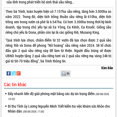
nhanh tiến độ các dự án trọng điểm
của tỉnh trong phát triển hệ sinh thái sầu riêng…
trong Khu kinh tế Nam Phú Yên
Theo bà Trinh, toàn huyện hiện có 7.157ha sầu riêng, tăng hơn 3.000ha so
Hòn Yến phát triển du lịch gắn với bảo
năm 2022. Trong đó, diện tích trồng thuần sầu riêng là 610ha, diện tích
tồn biển
trồng xen trong vườn cà phê là 6.547ha. Có hơn 3.300ha trong thời kỳ kinh
Lấy ý kiến điều chỉnh Quy hoạch tỉnh
doanh, tập trung chủ yếu tại xã Ea Yông, Ea Kênh, Ea Knuếc. Giống sầu
Đắk Lắk thời kỳ 2021-2030, tầm nhìn
riêng chủ yếu là Dona, phần còn lại là các giống Ri6, Musang King.
đến năm 2050
"Quá trình lựa chọn, chấm điểm từ 32 vườn đã lựa chọn được 2 quả sầu
Phát động chiến dịch 30 ngày đêm
riêng Ri6 và Dona để phong "Nữ hoàng" sầu riêng năm 2024. Sẽ tổ chức
giải phóng mặt bằng Tuyến đường bộ
đấu giá 2 quả sầu riêng này để làm từ thiện. Người đấu trúng sẽ được
ven biển
UBND huyện tặng 2 quả sầu riêng tươi và 2 quả sầu riêng mạ vàng 24k trị
Đắk Lắk nỗ lực thúc đẩy tăng trưởng
giá từ 50-70 triệu đồng", bà Trinh thông tin.
kinh tế từ 10% trở lên trong Quý
Kim Bảo
II/2026
In
Đắk Lắk ký kết thỏa thuận hợp tác về
chuyển đổi số giai đoạn 2026 – 2030
Các tin khác
với Tập đoàn Bưu chính Viễn thông
Việt Nam
Đẩy nhanh tiến độ giải phóng mặt bằng các dự án trọng điểm
(08/08/2026,
Thứ trưởng Bộ Y tế làm việc với tỉnh
19:53)
Đắk Lắk về phát triển nhân lực y tế
Bí thư Tỉnh ủy Lương Nguyễn Minh Triết kiểm tra việc khám sức khỏe cho
cho trạm y tế cấp xã
Nhân dân
(08/08/2026, 17:05)
Du lịch Đắk Lắk nâng tầm trải nghiệm