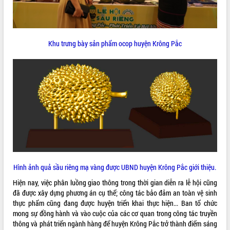
hiện nhiệm vụ quản lý tài sản công
hàng tuần
Tháo gỡ những vướng mắc, đẩy mạnh
công tác cải cách thủ tục hành chính
Khu trưng bày sản phẩm ocop huyện Krông Pắc
tại Trung tâm Phục vụ hành chính
công tỉnh
Đắk Lắk: Tôn vinh 46 giải pháp tại Hội
thi Sáng tạo Kỹ thuật 2024 - 2025
Đắk Lắk rà soát, điều chỉnh Đề án 190
về phát triển nuôi trồng thủy sản
Phó Chủ tịch UBND tỉnh Đắk Lắk
Trương Công Thái kiểm tra thực địa
Dự án cao tốc Khánh Hòa - Buôn Ma
Thuột
Định vị cà phê Việt Nam như một “di
Hình ảnh quả sầu riêng mạ vàng được UBND huyện Krông Pắc giới thiệu.
sản sống” trong dòng chảy toàn cầu
Hiện nay, việc phân luồng giao thông trong thời gian diễn ra lễ hội cũng
Xây dựng nông thôn mới: Nâng cao đời
đã được xây dựng phương án cụ thể; công tác bảo đảm an toàn vệ sinh
sống người dân từ những mô hình thiết
thực phẩm cũng đang được huyện triển khai thực hiện... Ban tổ chức
thực
mong sự đồng hành và vào cuộc của các cơ quan trong công tác truyền
Quyết liệt tháo gỡ vướng mắc, đẩy
thông và phát triển ngành hàng để huyện Krông Pắc trở thành điểm sáng