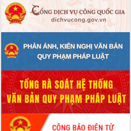
đấu có 77% xã đạt chuẩn nông thôn
mới
Chuyển đổi số 'mở đường' cho nông
nghiệp Đắk Lắk tăng trưởng bứt phá
Triển khai đồng bộ đo đạc, lập hồ sơ
địa chính, hoàn thiện cơ sở dữ liệu đất
đai
Ứng dụng sinh trắc học - Bước tiến
trong hành trình chuyển đổi số tại Đắk
Lắk
Đắk Lắk nâng cao hiệu quả công tác
Đảng từ Sổ tay đảng viên điện tử
Đắk Lắk đẩy mạnh nuôi biển công
nghệ, hướng tới phát triển thủy sản
bền vững
Tập huấn nâng cao năng lực triển khai
chuyển đổi số cho cán bộ, công chức
cấp xã
Đắk Lắk phát động hưởng ứng Ngày
Quyền của người tiêu dùng Việt Nam
2026