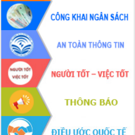
Đoàn thanh tra EC
Chủ tịch UBND tỉnh Tạ Anh Tuấn thăm,
chúc mừng các bệnh viện nhân Ngày
Thầy thuốc Việt Nam
Rộn ràng lễ hội truyền thống Sông
nước Đà Nông lần thứ I năm 2026
Kỳ họp Chuyên đề lần thứ Năm, HĐND
tỉnh Đắk Lắk thông qua các nghị quyết
quan trọng
Thống nhất danh sách giới thiệu ứng
cử đại biểu Quốc hội khoá XVI và đại
biểu HĐND tỉnh Đắk Lắk, nhiệm kỳ
2026-2031
Phát động hai phong trào thi đua quan
trọng trong kỷ nguyên mới
Hội nghị lần thứ tư Ban Chỉ đạo công
tác bầu cử tỉnh Đắk Lắk
Hội nghị Báo cáo viên Trung ương
tháng 01/2026
Phó Thủ tướng Hồ Quốc Dũng đánh giá