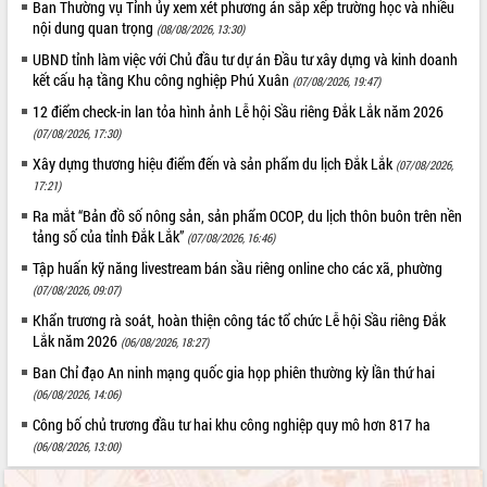
Ban Thường vụ Tỉnh ủy xem xét phương án sắp xếp trường học và nhiều
du khách thông qua Hệ thống cơ sở dữ
nội dung quan trọng
(08/08/2026, 13:30)
liệu và Bản đồ số
UBND tỉnh làm việc với Chủ đầu tư dự án Đầu tư xây dựng và kinh doanh
Tập huấn ứng dụng trí tuệ nhân tạo (AI)
kết cấu hạ tầng Khu công nghiệp Phú Xuân
(07/08/2026, 19:47)
trong thương mại điện tử năm 2026
12 điểm check-in lan tỏa hình ảnh Lễ hội Sầu riêng Đắk Lắk năm 2026
Đoàn đại biểu Quốc hội tỉnh Đắk Lắk
trao đổi thông tin trước Kỳ họp thứ
(07/08/2026, 17:30)
nhất, Quốc hội khóa XVI
Xây dựng thương hiệu điểm đến và sản phẩm du lịch Đắk Lắk
(07/08/2026,
Quyết liệt cải cách hành chính, khơi
17:21)
thông nguồn lực phát triển
Ra mắt “Bản đồ số nông sản, sản phẩm OCOP, du lịch thôn buôn trên nền
Nâng cao hiệu lực, hiệu quả HĐND
tảng số của tỉnh Đắk Lắk”
(07/08/2026, 16:46)
tỉnh thông qua hiện đại hóa hành chính
Tập huấn kỹ năng livestream bán sầu riêng online cho các xã, phường
Xã Ea Phê gắn cải cách hành chính với
(07/08/2026, 09:07)
chuyển đổi số
Khẩn trương rà soát, hoàn thiện công tác tổ chức Lễ hội Sầu riêng Đắk
Phó Chủ tịch Thường trực UBND tỉnh
Lắk năm 2026
(06/08/2026, 18:27)
Hồ Thị Nguyên Thảo làm việc tại Trung
Ban Chỉ đạo An ninh mạng quốc gia họp phiên thường kỳ lần thứ hai
tâm Phục vụ hành chính công xã Ea
Phê
(06/08/2026, 14:06)
Xây dựng nền hành chính số đồng
Công bố chủ trương đầu tư hai khu công nghiệp quy mô hơn 817 ha
hành cùng nông dân dân, doanh nghiệp
(06/08/2026, 13:00)
Giai đoạn 2026-2030, Đắk Lắk phấn