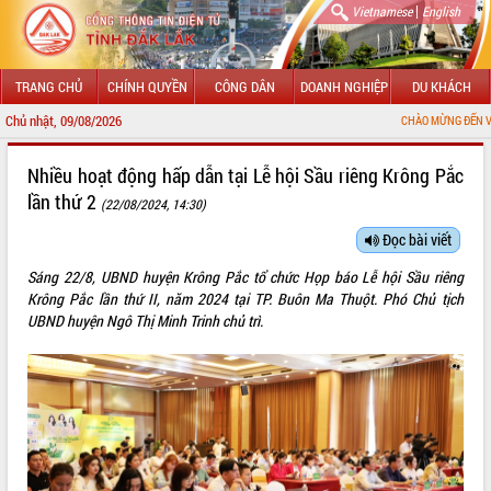
|
Vietnamese
English
TRANG CHỦ
CHÍNH QUYỀN
CÔNG DÂN
DOANH NGHIỆP
DU KHÁCH
Chủ nhật, 09/08/2026
CHÀO MỪNG ĐẾN VỚI CỔNG THÔNG T
GIỚI THIỆU
Nhiều hoạt động hấp dẫn tại Lễ hội Sầu riêng Krông Pắc
lần thứ 2
(22/08/2024, 14:30)
LÃNH ĐẠO UBND TỈNH
Đọc bài viết
TIN TỨC SỰ KIỆN
Sáng 22/8, UBND huyện Krông Pắc tổ chức Họp báo Lễ hội Sầu riêng
SỞ, BAN, NGÀNH
Krông Pắc lần thứ II, năm 2024 tại TP. Buôn Ma Thuột. Phó Chủ tịch
UBND huyện Ngô Thị Minh Trinh chủ trì.
UBND CÁC XÃ, PHƯỜNG
THÔNG TIN CHỈ ĐẠO ĐIỀU HÀNH
HỆ THỐNG VĂN BẢN
VĂN BẢN HĐND TỈNH