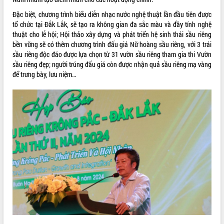
Rà soát, hoàn thiện hệ thống thiết chế
Đặc biệt, chương trình biểu diễn nhạc nước nghệ thuật lần đầu tiên được
văn hóa, thể thao đáp ứng yêu cầu
tổ chức tại Đắk Lắk, sẽ tạo ra không gian đa sắc màu và đầy tính nghệ
phát triển mới
thuật cho lễ hội; Hội thảo xây dựng và phát triển hệ sinh thái sầu riêng
Thường trực HĐND tỉnh Đắk Lắk gặp
bền vững sẽ có thêm chương trình đấu giá Nữ hoàng sầu riêng, với 3 trái
THỐNG KÊ TRUY CẬP
mặt Đoàn chuyên gia y tế TP. Hồ Chí
sầu riêng độc đáo được lựa chọn từ 31 vườn sầu riêng tham gia thi Vườn
Minh
sầu riêng đẹp; người trúng đấu giá còn được nhận quả sầu riêng mạ vàng
Hôm nay:
23865
để trưng bày, lưu niệm…
Lễ truy điệu và an táng hài cốt liệt sĩ
Tất cả:
66109533
tại Nghĩa trang Liệt sĩ xã Sơn Hòa
Bàn giải pháp tháo gỡ khó khăn trong
xuất khẩu sầu riêng và triển khai quy
định EUDR
Thứ trưởng Bộ Nông nghiệp và Môi
trường Nguyễn Hoàng Hiệp khảo sát
vùng trồng và doanh nghiệp đóng gói
sầu riêng tại Đắk Lắk
Trình diễn nghệ thuật chế biến các
món ăn từ sầu riêng
Đắk Lắk công bố Quy hoạch và xúc
tiến đầu tư tỉnh
Ngành cá ngừ Đắk Lắk chủ động thích