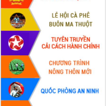
Đẩy mạnh cải cách hành chính, quyết
tâm đạt được mục tiêu tăng trưởng
hai con số trong năm 2026
Tổ chức trang trọng Lễ hội Đền thờ
Lương Văn Chánh năm 2026
Phó Bí thư Tỉnh ủy Đắk Lắk Đỗ Hữu
Huy giữ chức Bí thư Đảng ủy Ủy Ban
Nhân dân tỉnh
Bệnh án điện tử thúc đẩy chuyển đổi
số y tế tại Đắk Lắk
Chuyển đổi số thư viện: Mở rộng
không gian tri thức trong thời đại số
Đánh giá, rút kinh nghiệm công tác tổ
chức diễn tập trước ngày bầu cử
Chương trình “Gặp gỡ hữu nghị –
Friendship Meeting New Year 2026”
Bầu cử Quốc hội và HĐND: Cử tri Đắk
Lắk gửi gắm niềm tin, kỳ vọng vào lá
phiếu
Đắk Lắk sẵn sàng các điều kiện cho