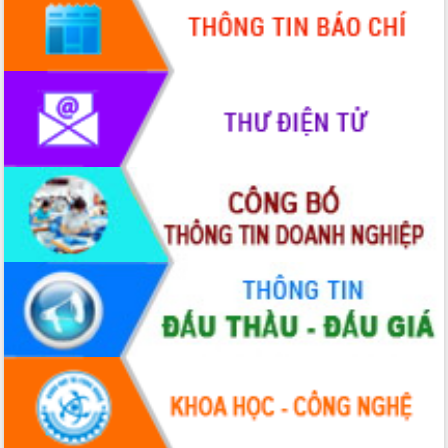
Ngày hội bầu cử đại biểu Quốc hội
khóa XVI và HĐND các cấp nhiệm kỳ
2026-2031
Đảm bảo cuộc bầu cử đại biểu Quốc
hội và đại biểu HĐND các cấp diễn ra
an toàn, hiệu quả, đúng quy định
Thủ tướng Chính phủ Phạm Minh Chính
kiểm tra, chỉ đạo hoàn thành các dự
án cao tốc và thăm khu tái định cư tại
Đắk Lắk
Sôi nổi Hội đua ngựa truyền thống Gò
Thì Thùng mừng Xuân Bính Ngọ 2026
Lãnh đạo tỉnh dâng hương tưởng niệm
tại Đập Đồng Cam đầu Xuân Bính Ngọ
Ngành nông nghiệp phấn đấu tăng
trưởng đạt 5,86% trong năm 2026
UBND tỉnh Đắk Lắk triển khai công tác
quốc phòng, quân sự địa phương năm
2026
Đắk Lắk tập trung toàn lực khắc phục
tồn tại IUU, sẵn sàng làm việc với