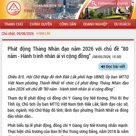
|
Vietnamese
English
TRANG CHỦ
CHÍNH QUYỀN
CÔNG DÂN
DOANH NGHIỆP
DU KHÁCH
Chủ nhật, 09/08/2026
CHÀO MỪ
GIỚI THIỆU
Phát động Tháng Nhân đạo năm 2026 với chủ đề “80
năm - Hành trình nhân ái vì cộng đồng”
(08/05/2026, 15:30)
LÃNH ĐẠO UBND TỈNH
Đọc bài viết
TIN TỨC SỰ KIỆN
Chiều 8/5, Hội Chữ thập đỏ tỉnh Đắk Lắk phối hợp UBND, Ủy ban MTTQ
SỞ, BAN, NGÀNH
Việt Nam phường Thành Nhất tổ chức Lễ phát động Tháng Nhân đạo
năm 2026 với chủ đề “80 năm - Hành trình nhân ái vì cộng đồng”.
UBND CÁC XÃ, PHƯỜNG
Tham dự lễ phát động có đồng chí Y Giang Gry Niê Knơng, Phó Bí thư
Tỉnh ủy, Chủ tịch Ủy ban MTTQ Việt Nam tỉnh Đắk Lắk; lãnh đạo các sở,
THÔNG TIN CHỈ ĐẠO ĐIỀU HÀNH
ban, ngành, Hội Chữ thập đỏ tỉnh; lãnh đạo phường Thành Nhất và đông
đảo nhân dân…
HỆ THỐNG VĂN BẢN
Phát biểu tại lễ phát động, đồng chí Y Giang Gry Niê Knơng nhấn mạnh:
Thực hiện chủ trương của Ban Bí thư Trung ương Đảng, năm 2018 là năm
VĂN BẢN HĐND TỈNH