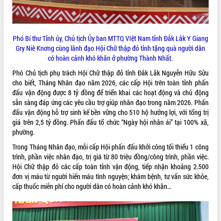
phát triển mới
Thường trực HĐND tỉnh Đắk Lắk gặp
mặt Đoàn chuyên gia y tế TP. Hồ Chí
Phó Bí thư Tỉnh ủy, Chủ tịch Ủy ban MTTQ VIệt Nam tỉnh Đắk Lắk Y Giang
Minh
THỐNG KÊ TRUY CẬP
Gry Niê Knơng cùng lãnh đạo Hội Chữ thập đỏ tỉnh tặng quà người dân
Lễ truy điệu và an táng hài cốt liệt sĩ
có hoàn cảnh khó khăn ở phường Thành Nhất.
tại Nghĩa trang Liệt sĩ xã Sơn Hòa
Hôm nay:
7010
Phó Chủ tịch phụ trách Hội Chữ thập đỏ tỉnh Đắk Lắk Nguyễn Hữu Sửu
Bàn giải pháp tháo gỡ khó khăn trong
Tất cả:
66092678
cho biết, Tháng Nhân đạo năm 2026, các cấp Hội trên toàn tỉnh phấn
xuất khẩu sầu riêng và triển khai quy
đấu vận động được 8 tỷ đồng để triển khai các hoạt động và chủ động
định EUDR
sẵn sàng đáp ứng các yêu cầu trợ giúp nhân đạo trong năm 2026. Phấn
Thứ trưởng Bộ Nông nghiệp và Môi
đấu vận động hỗ trợ sinh kế bền vững cho 510 hộ hưởng lợi, với tổng trị
trường Nguyễn Hoàng Hiệp khảo sát
giá trên 2,5 tỷ đồng. Phấn đấu tổ chức “Ngày hội nhân ái” tại 100% xã,
vùng trồng và doanh nghiệp đóng gói
phường.
sầu riêng tại Đắk Lắk
Trong Tháng Nhân đạo, mỗi cấp Hội phấn đấu khởi công tối thiểu 1 công
Trình diễn nghệ thuật chế biến các
trình, phần việc nhân đạo, trị giá từ 80 triệu đồng/công trình, phần việc.
món ăn từ sầu riêng
Hội Chữ thập đỏ các cấp toàn tỉnh vận động, tiếp nhận khoảng 2.500
Đắk Lắk công bố Quy hoạch và xúc
đơn vị máu từ người hiến máu tình nguyện; khám bệnh, tư vấn sức khỏe,
tiến đầu tư tỉnh
cấp thuốc miễn phí cho người dân có hoàn cảnh khó khăn…
Ngành cá ngừ Đắk Lắk chủ động thích
ứng để giữ vững thị trường xuất khẩu
Diễn đàn Kinh tế tư nhân Việt Nam đột