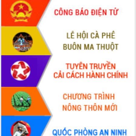
Chuyển đổi số 'mở đường' cho nông
nghiệp Đắk Lắk tăng trưởng bứt phá
Triển khai đồng bộ đo đạc, lập hồ sơ
địa chính, hoàn thiện cơ sở dữ liệu đất
đai
Ứng dụng sinh trắc học - Bước tiến
trong hành trình chuyển đổi số tại Đắk
Lắk
Đắk Lắk nâng cao hiệu quả công tác
Đảng từ Sổ tay đảng viên điện tử
Đắk Lắk đẩy mạnh nuôi biển công
nghệ, hướng tới phát triển thủy sản
bền vững
Tập huấn nâng cao năng lực triển khai
chuyển đổi số cho cán bộ, công chức
cấp xã
Đắk Lắk phát động hưởng ứng Ngày
Quyền của người tiêu dùng Việt Nam
2026
Đẩy mạnh cải cách hành chính, quyết
tâm đạt được mục tiêu tăng trưởng