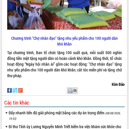
Tháo gỡ những vướng mắc, đẩy mạnh
công tác cải cách thủ tục hành chính
tại Trung tâm Phục vụ hành chính
công tỉnh
Đắk Lắk: Tôn vinh 46 giải pháp tại Hội
thi Sáng tạo Kỹ thuật 2024 - 2025
Chương trình "Chợ nhân đạo" tặng nhu yếu phẩm cho 100 người dân
Đắk Lắk rà soát, điều chỉnh Đề án 190
khó khăn
về phát triển nuôi trồng thủy sản
Tại chương trình, Ban tổ chức tặng 100 suất quà, mỗi suất 500 nghìn
Phó Chủ tịch UBND tỉnh Đắk Lắk
đồng tiền mặt tặng người dân có hoàn cảnh khó khăn. Đồng thời, tổ chức
Trương Công Thái kiểm tra thực địa
hoạt động “Ngày hội nhân ái” gồm các hoạt động: "Chợ nhân đạo" tặng
Dự án cao tốc Khánh Hòa - Buôn Ma
nhu yếu phẩm cho 100 người dân khó khăn; cắt tóc miễn phí và tặng chữ
Thuột
thư pháp.
Định vị cà phê Việt Nam như một “di
Kim Bảo
sản sống” trong dòng chảy toàn cầu
In
Xây dựng nông thôn mới: Nâng cao đời
sống người dân từ những mô hình thiết
Các tin khác
thực
Quyết liệt tháo gỡ vướng mắc, đẩy
Đẩy nhanh tiến độ giải phóng mặt bằng các dự án trọng điểm
(08/08/2026,
nhanh tiến độ các dự án trọng điểm
19:53)
trong Khu kinh tế Nam Phú Yên
Bí thư Tỉnh ủy Lương Nguyễn Minh Triết kiểm tra việc khám sức khỏe cho