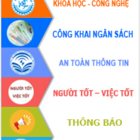
2026-2031
Đảm bảo cuộc bầu cử đại biểu Quốc
hội và đại biểu HĐND các cấp diễn ra
an toàn, hiệu quả, đúng quy định
Thủ tướng Chính phủ Phạm Minh Chính
kiểm tra, chỉ đạo hoàn thành các dự
án cao tốc và thăm khu tái định cư tại
Đắk Lắk
Sôi nổi Hội đua ngựa truyền thống Gò
Thì Thùng mừng Xuân Bính Ngọ 2026
Lãnh đạo tỉnh dâng hương tưởng niệm
tại Đập Đồng Cam đầu Xuân Bính Ngọ
Ngành nông nghiệp phấn đấu tăng
trưởng đạt 5,86% trong năm 2026
UBND tỉnh Đắk Lắk triển khai công tác
quốc phòng, quân sự địa phương năm
2026
Đắk Lắk tập trung toàn lực khắc phục
tồn tại IUU, sẵn sàng làm việc với
Đoàn thanh tra EC
Chủ tịch UBND tỉnh Tạ Anh Tuấn thăm,