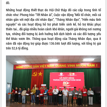
đỏ.
VIDEO
Những hoạt động thiết thực do Hội Chữ thập đỏ các cấp trong tỉnh tổ
chức như: Phong trào “Tết Nhân ái”, Cuộc vận động “Mỗi tổ chức, mỗi cá
Loading the player...
nhân gắn với một địa chỉ nhân đạo”, “Tháng Nhân đạo”, “Hiến máu tình
Khám bệnh, cấp phát thuốc miễn phí
nguyện” và các hoạt động hỗ trợ phát triển sinh kế, hỗ trợ khắc phục
và tặng quà người dân xã Cư Pui
thiên tai… đã giúp nhiều hoàn cảnh khó khăn, người già không nơi nương
tựa, những đối tượng bị ảnh hưởng bởi dịch bệnh và các đối tượng yếu
Hội nghị UBND tỉnh Đắk Lắk thường kỳ
thế khác vươn lên. Thông qua hoạt động của Tháng Nhân đạo, qua 8
tháng 7/2026
năm đã vận động trợ giúp được 136.046 lượt đối tượng, với tổng trị giá
Lễ truy tặng danh hiệu “Bà Mẹ Việt
trên 52,6 tỷ đồng.
Nam Anh hùng” và trao Huân chương
Lao động
ALBUM ẢNH
UBND tỉnh Đắk Lắk triển khai nhiệm
vụ 6 tháng cuối năm 2026
Kỳ họp thứ Hai, Hội đồng nhân dân
tỉnh khóa XI quyết nghị nhiều nội dung
quan trọng
Bí thư Tỉnh ủy Lương Nguyễn Minh
Triết thăm, tặng quà người có công với
cách mạng
Rà soát, hoàn thiện hệ thống thiết chế
văn hóa, thể thao đáp ứng yêu cầu
LIÊN KẾT WEB