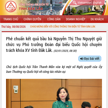
|
Vietnamese
English
TRANG CHỦ
CHÍNH QUYỀN
CÔNG DÂN
DOANH NGHIỆP
DU KHÁCH
Thứ bảy, 08/08/2026
CHÀO MỪNG ĐẾN VỚI CỔNG THÔNG TIN ĐIỆN TỬ TỈNH ĐẮK LẮK
GIỚI THIỆU
Phê chuẩn kết quả bầu bà Nguyễn Thị Thu Nguyệt giữ
chức vụ Phó trưởng Đoàn đại biểu Quốc hội chuyên
LÃNH ĐẠO UBND TỈNH
trách khóa XV tỉnh Đắk Lắk.
(02/01/2025, 08:30)
TIN TỨC SỰ KIỆN
Đọc bài viết
SỞ, BAN, NGÀNH
Chủ tịch Quốc hội Trần Thanh Mẫn vừa ký một số Nghị quyết của Ủy
ban
Thường vụ Quốc hội
về công tác nhân sự.
UBND CÁC XÃ, PHƯỜNG
THÔNG TIN CHỈ ĐẠO ĐIỀU HÀNH
HỆ THỐNG VĂN BẢN
VĂN BẢN HĐND TỈNH