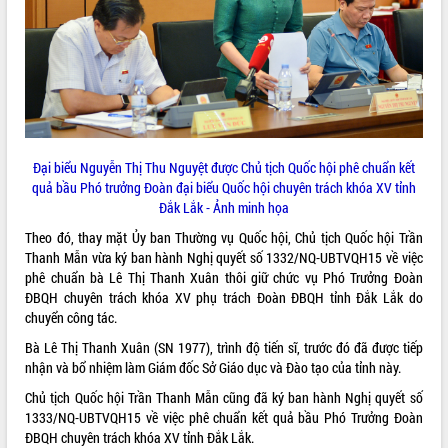
ĐIỂM TIN VĂN BẢN
QUY HOẠCH - KẾ HOẠCH
Đại biểu Nguyễn Thị Thu Nguyệt được Chủ tịch Quốc hội phê chuẩn kết
quả bầu Phó trưởng Đoàn đại biểu Quốc hội chuyên trách khóa XV tỉnh
Đắk Lắk - Ảnh minh họa
Theo đó, thay mặt Ủy ban Thường vụ Quốc hội, Chủ tịch Quốc hội Trần
Thanh Mẫn vừa ký ban hành Nghị quyết số 1332/NQ-UBTVQH15 về việc
phê chuẩn bà Lê Thị Thanh Xuân thôi giữ chức vụ Phó Trưởng Đoàn
ĐBQH chuyên trách khóa XV phụ trách Đoàn ĐBQH tỉnh Đắk Lắk do
chuyển công tác.
Bà Lê Thị Thanh Xuân (SN 1977), trình độ tiến sĩ, trước đó đã được tiếp
nhận và bổ nhiệm làm Giám đốc Sở Giáo dục và Đào tạo của tỉnh này.
Chủ tịch Quốc hội Trần Thanh Mẫn cũng đã ký ban hành Nghị quyết số
1333/NQ-UBTVQH15 về việc phê chuẩn kết quả bầu Phó Trưởng Đoàn
ĐBQH chuyên trách khóa XV tỉnh Đắk Lắk.