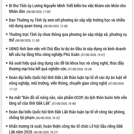
Tất cả:
66087528
Bí thư Tỉnh ủy Lương Nguyễn Minh Triết kiểm tra việc khám sức khỏe cho
Nhân dân
(08/08/2026, 17:05)
Ban Thường vụ Tỉnh ủy xem xét phương án sắp xếp trường học và nhiều
nội dung quan trọng
(08/08/2026, 13:30)
Thường trực Tỉnh ủy chưa thông qua phương án sáp nhập xã, phường cụ
thể
(08/08/2026, 11:30)
UBND tỉnh làm việc với Chủ đầu tư dự án Đầu tư xây dựng và kinh doanh
kết cấu hạ tầng Khu công nghiệp Phú Xuân
(07/08/2026, 19:47)
Rà soát hiệu quả ứng dụng các đề tài khoa học và công nghệ, thúc đẩy
thương mại hóa kết quả nghiên cứu
(07/08/2026, 18:34)
Đoàn đại biểu Quốc hội tỉnh Đắk Lắk thảo luận tại tổ về các dự án luật về
nông nghiệp, môi trường, viễn thông, chuyển giao công nghệ
(07/08/2026,
17:12)
Ra mắt “Bản đồ số nông sản, sản phẩm OCOP, du lịch thôn buôn trên nền
tảng số của tỉnh Đắk Lắk”
(07/08/2026, 16:46)
Đoàn đại biểu Quốc hội tỉnh Đắk Lắk thảo luận tại tổ về công tác phòng,
chống tội phạm
(06/08/2026, 18:32)
Khẩn trương rà soát, hoàn thiện công tác tổ chức Lễ hội Sầu riêng Đắk
Lắk năm 2026
(06/08/2026, 18:27)