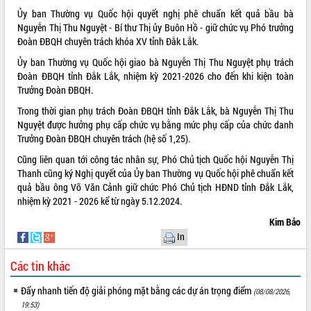
Ủy ban Thường vụ Quốc hội quyết nghị phê chuẩn kết quả bầu bà
VIDEO
Nguyễn Thị Thu Nguyệt - Bí thư Thị ủy Buôn Hồ - giữ chức vụ Phó trưởng
Đoàn ĐBQH chuyên trách khóa XV tỉnh Đắk Lắk.
Không có file video nào để phát.
Ủy ban Thường vụ Quốc hội giao bà Nguyễn Thị Thu Nguyệt phụ trách
ALBUM ẢNH
Đoàn ĐBQH tỉnh Đắk Lắk, nhiệm kỳ 2021-2026 cho đến khi kiện toàn
Trưởng Đoàn ĐBQH.
Trong thời gian phụ trách Đoàn ĐBQH tỉnh Đắk Lắk, bà Nguyễn Thị Thu
Nguyệt được hưởng phụ cấp chức vụ bằng mức phụ cấp của chức danh
Trưởng Đoàn ĐBQH chuyên trách (hệ số 1,25).
Cũng liên quan tới công tác nhân sự, Phó Chủ tịch Quốc hội Nguyễn Thị
Thanh cũng ký Nghị quyết của Ủy ban Thường vụ Quốc hội phê chuẩn kết
quả bầu ông Võ Văn Cảnh giữ chức Phó Chủ tịch HĐND tỉnh Đắk Lắk,
nhiệm kỳ 2021 - 2026 kể từ ngày 5.12.2024.
LIÊN KẾT WEB
Kim Bảo
In
Các tin khác
THỐNG KÊ TRUY CẬP
Đẩy nhanh tiến độ giải phóng mặt bằng các dự án trọng điểm
(08/08/2026,
Hôm nay:
1860
19:53)