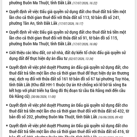
phường Buôn Ma Thuột, tỉnh Đắk Lắk
(17/07/2026, 16:22)
VIDEO
Quyết định về việc Đấu giá quyền sử dụng đất cho thuê đất trả tiền một
lần cho cả thời gian thuê đối với thửa đất số 113, tờ bản đồ số 241,
Không có file video nào để phát.
phường Tân An, tỉnh Đắk Lắk
(17/07/2026, 16:17)
Quyết định về việc Đấu giá quyền sử dụng đất cho thuê đất trả tiền một
ALBUM ẢNH
lần cho cả thời gian thuê đối với thửa đất số 91, tờ bản đồ số 115,
phường Buôn Ma Thuột, tỉnh Đắk Lắk
(17/07/2026, 16:06)
Giới thiệu các khu đất, cơ sở nhà, đất dự kiến tổ chức đấu giá quyền sử
dụng đất để thực hiện dự án đầu tư
(02/07/2026, 13:34)
Quyết định về việc phê duyệt Phương án đấu giá quyền sử dụng đất, cho
thuê đất trả tiền một lần cho cả thời gian thuê để thực hiện dự án thương
mại, dịch vụ đối với thửa đất số 161 tờ bản đồ số 67 tại phường Tuy Hòa,
tỉnh Đắk Lắk (Khu đất HH-1 thuộc Dự án Kè chống xói lở bờ tả sông Ba
kết hợp với phát triển hạ tầng đô thị đoạn từ cầu Đà Rằng mới đến cầu
LIÊN KẾT WEB
Đà Rằng cũ)
(30/06/2026, 11:05)
Quyết định về việc phê duyệt Phương án Đấu giá quyền sử dụng đất cho
thuê đất trả tiền một lần cho cả thời gian thuê đối với thửa đất số 432, tờ
bản đồ số 202, phường Buôn Ma Thuột, tỉnh Đắk Lắk
(16/06/2026, 09:43)
THỐNG KÊ TRUY CẬP
Quyết định về việc phê duyệt Phương án Đấu giá quyền sử dụng đất cho
thuê đất trả tiền một lần cho cả thời gian thuê đối với thửa đất số 416, tờ
Hôm nay:
4914