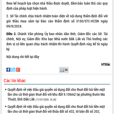
theo kế hoạch lựa chọn nhà thầu được duyệt, đảm bảo tuân thủ các quy
ĐIỂM TIN VĂN BẢN
định của pháp luật hiện hành.
2. Sở Tài chính chịu trách nhiệm toàn diện về nội dung thẩm định đối với
QUY HOẠCH - KẾ HOẠCH
gói thầu mua sắm tại Báo cáo thẩm định số 3150/STC-HCSN ngày
09/9/2024.
Điều 3.
Chánh Văn phòng Ủy ban nhân dân tỉnh; Giám đốc các Sở: Tài
chính, Nội vụ; Giám đốc Kho bạc Nhà nước Đắk Lắk và Thủ trưởng các
đơn vị có liên quan chịu trách nhiệm thi hành Quyết định này, kể từ ngày
ký.
Nội dung chi tiết
tại đây
HTBắc
In
Các tin khác
Quyết định về việc Đấu giá quyền sử dụng đất cho thuê đất trả tiền một
lần cho cả thời gian thuê đối với khu đất 9.106m2 tại phường Buôn Ma
Thuột, tỉnh Đắk Lắk
(17/07/2026, 16:26)
Quyết định về việc Đấu giá quyền sử dụng đất cho thuê đất trả tiền một
lần cho cả thời gian thuê đối với thửa đất số 432, tờ bản đồ số 202,