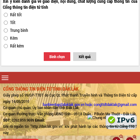
Xin ý kiến đánh giá về giao diện, nội dung, chất lượng cung cấp thông tin của
Cổng thông tin điện tử tỉnh
Rất tốt
Tốt
Trung bình
Kém
Rất kém
Bình chọn
Kết quả
Toggle
navigation
CỔNG THÔNG TIN ĐIỆN TỬ TỈNH ĐẮK LẮK
Giấy phép số 99/GP-TTĐT do Cục QL Phát thanh Truyền hình và Thông tin Điện tử cấp
ngày 14/05/2010
banbientap@daklak.gov.vn hoặc congttdtdaklak@gmail.com
Cơ quan chủ quản: Ủy ban nhân dân tỉnh Đắk Lắk
Cơ quan thường trực: Văn phòng UBND tỉnh - 09 Lê Duẩn - P.Buôn Ma Thuột - Đắk Lắk.
SĐT:
0262.859.9699
Email:
Ghi rõ nguồn tin "http://daklak.gov.vn" khi phát hành lại các thông tin từ Cổng TTĐT
này