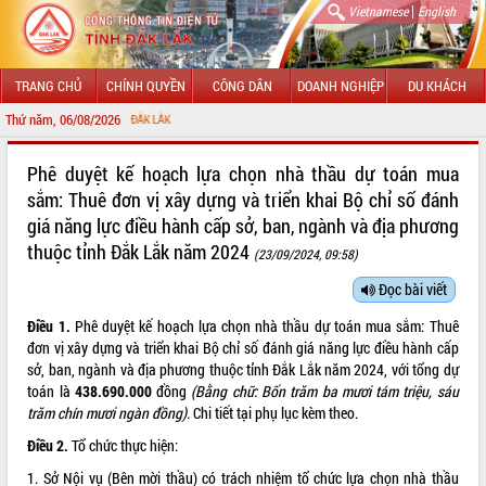
|
Vietnamese
English
TRANG CHỦ
CHÍNH QUYỀN
CÔNG DÂN
DOANH NGHIỆP
DU KHÁCH
Thứ năm, 06/08/2026
CH
GIỚI THIỆU
Phê duyệt kế hoạch lựa chọn nhà thầu dự toán mua
sắm: Thuê đơn vị xây dựng và triển khai Bộ chỉ số đánh
LÃNH ĐẠO UBND TỈNH
giá năng lực điều hành cấp sở, ban, ngành và địa phương
thuộc tỉnh Đắk Lắk năm 2024
TIN TỨC SỰ KIỆN
(23/09/2024, 09:58)
Đọc bài viết
SỞ, BAN, NGÀNH
Điều 1.
Phê duyệt kế hoạch lựa chọn nhà thầu dự toán mua sắm: Thuê
UBND CÁC XÃ, PHƯỜNG
đơn vị xây dựng và triển khai Bộ chỉ số đánh giá năng lực điều hành cấp
sở, ban, ngành và địa phương thuộc tỉnh Đắk Lắk năm 2024, với tổng dự
THÔNG TIN CHỈ ĐẠO ĐIỀU HÀNH
toán là
438.690.000
đồng
(Bằng chữ: Bốn trăm ba mươi tám triệu, sáu
trăm chín mươi ngàn đồng).
Chi tiết tại phụ lục kèm theo.
HỆ THỐNG VĂN BẢN
Điều 2.
Tổ chức thực hiện:
VĂN BẢN HĐND TỈNH
1. Sở Nội vụ (Bên mời thầu) có trách nhiệm tổ chức lựa chọn nhà thầu