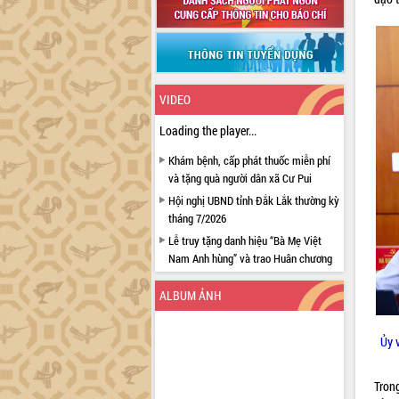
VIDEO
Loading the player...
Khám bệnh, cấp phát thuốc miễn phí
và tặng quà người dân xã Cư Pui
Hội nghị UBND tỉnh Đắk Lắk thường kỳ
tháng 7/2026
Lễ truy tặng danh hiệu “Bà Mẹ Việt
Nam Anh hùng” và trao Huân chương
Lao động
ALBUM ẢNH
UBND tỉnh Đắk Lắk triển khai nhiệm
vụ 6 tháng cuối năm 2026
Kỳ họp thứ Hai, Hội đồng nhân dân
Ủy 
tỉnh khóa XI quyết nghị nhiều nội dung
quan trọng
Tron
Bí thư Tỉnh ủy Lương Nguyễn Minh