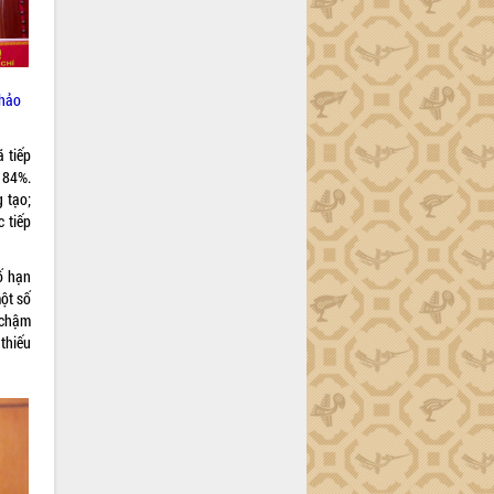
Thảo
 tiếp
n 84%.
 tạo;
 tiếp
ố hạn
một số
 chậm
thiếu