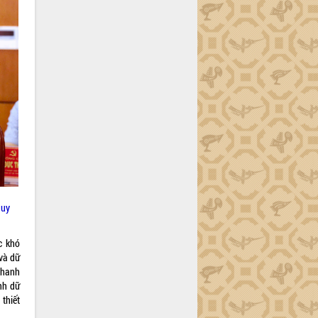
Huy
c khó
 và dữ
 nhanh
nh dữ
thiết