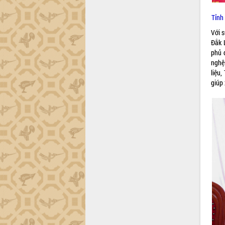
tiến đầu tư tỉnh
Ngành cá ngừ Đắk Lắk chủ động thích
Tỉnh
ứng để giữ vững thị trường xuất khẩu
Với s
Diễn đàn Kinh tế tư nhân Việt Nam đột
Đắk 
phá cơ chế - Hợp tác công tư
phủ 
Đề án 06 tạo bước ngoặt đột phá trong
nghệ
cải cách hành chính tỉnh Đắk Lắk
liệu
Kết nối tour, đẩy mạnh chuyển đổi số
giúp 
để phát triển du lịch Đắk Lắk
Khởi động Dự án Đầu tư xây dựng hạ
tầng kỹ thuật Cụm công nghiệp Tân
Tiến
Gặp mặt các cơ quan báo chí nhân Kỷ
niệm 101 năm Ngày Báo chí Cách
mạng Việt Nam
Đắk Lắk sơ kết 4 năm triển khai thực
hiện Đề án 06 của Chính phủ
Họp báo thông tin về Hội nghị Công bố
Quy hoạch và Xúc tiến đầu tư tỉnh Đắk
Lắk