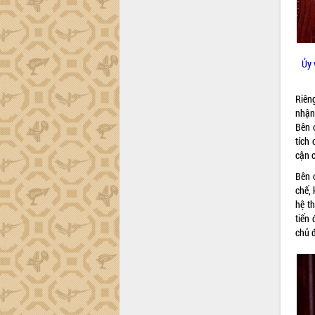
Khơi thông điểm nghẽn, đẩy nhanh
giải ngân vốn khắc phục thiên tai
HĐND tỉnh thông qua điều chỉnh Quy
hoạch tỉnh thời kỳ 2021-2030
Ủy 
Hội thảo góp ý hồ sơ điều chỉnh quy
hoạch tỉnh Đắk Lắk thời kỳ 2021-2030,
tầm nhìn đến năm 2050
Riên
Nâng cao hiệu quả hoạt động của các
nhận 
doanh nghiệp nhà nước
Bên 
tích
Hội nghị triển khai kết nối mạng
cận 
truyền số liệu chuyên dùng phục vụ cơ
quan Đảng, Nhà nước
Bên 
Lễ phát động chuỗi hoạt động chung
chế, 
tay làm sạch môi trường
hệ t
tiến
Xã Ea Kar bước chuyển mình trong
chủ 
công tác cải cách hành chính mô hình
mới
UBND tỉnh họp báo định kỳ tháng 4
năm 2026
Hội thảo khoa học “Giải pháp thúc đẩy
phát triển nền kinh tế xanh tại tỉnh