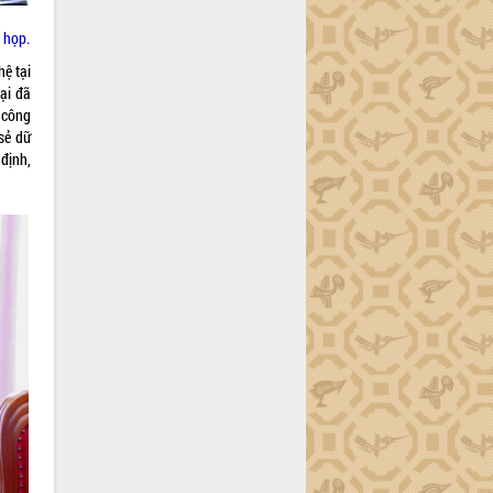
 họp.
hệ tại
ại đã
 công
sẻ dữ
định,