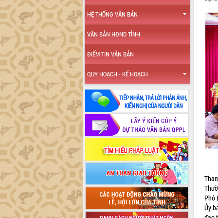
HỆ THỐNG VĂN BẢN
VĂN BẢN HĐND TỈNH
ĐIỂM TIN VĂN BẢN
QUY HOẠCH - KẾ HOẠCH
Tham
Thườ
Phó B
Ủy b
đạo t