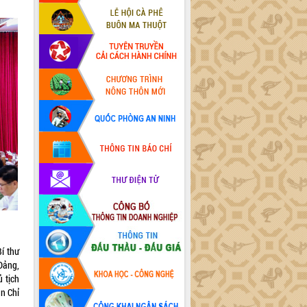
í thư
Đảng,
ủ tịch
n Chỉ