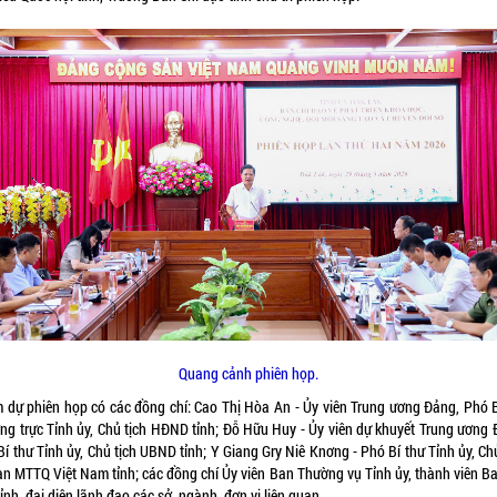
Quang cảnh phiên họp.
 dự phiên họp có các đồng chí: Cao Thị Hòa An - Ủy viên Trung ương Đảng, Phó B
ng trực Tỉnh ủy, Chủ tịch HĐND tỉnh; Đỗ Hữu Huy - Ủy viên dự khuyết Trung ương 
í thư Tỉnh ủy, Chủ tịch UBND tỉnh; Y Giang Gry Niê Knơng - Phó Bí thư Tỉnh ủy, Ch
an MTTQ Việt Nam tỉnh; các đồng chí Ủy viên Ban Thường vụ Tỉnh ủy, thành viên Ba
ỉnh, đại diện lãnh đạo các sở, ngành, đơn vị liên quan.