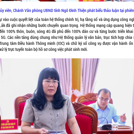
 ủy viên, Chánh Văn phòng UBND tỉnh Ngô Đình Thiện phát biểu thảo luận tại phiên
ự vào cuộc quyết liệt của toàn hệ thống chính trị, hạ tầng số và ứng dụng công ng
Lắk đã ghi nhận những bước chuyển quan trọng. Hệ thống mạng cáp quang hiện t
đến 100% thôn, buôn, sóng 4G đã phủ đến 100% dân cư và từng bước triển khai
 5G. Các nền tảng dùng chung như Hệ thống quản lý văn bản, trục tích hợp chia 
, Trung tâm Điều hành Thông minh (IOC) và chữ ký số công vụ được vận hành ổn 
xử lý trực tuyến toàn bộ hồ sơ công việc phát sinh mới.