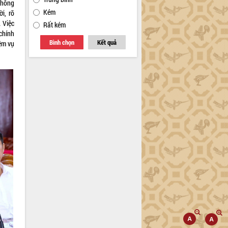
 thông
Kém
i, rõ
 Việc
Rất kém
chính
Bình chọn
Kết quả
ệm vụ