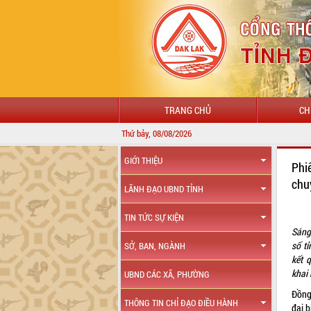
TRANG CHỦ
CH
Thứ bảy, 08/08/2026
GIỚI THIỆU
Phi
chu
LÃNH ĐẠO UBND TỈNH
TIN TỨC SỰ KIỆN
Sáng
số t
SỞ, BAN, NGÀNH
kết 
khai 
UBND CÁC XÃ, PHƯỜNG
Đồng
THÔNG TIN CHỈ ĐẠO ĐIỀU HÀNH
đại b