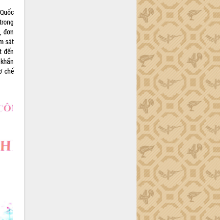
u Quốc
trong
n, đơn
ám sát
t đến
 khẩn
ơ chế