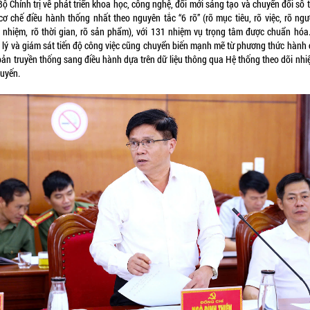
ộ Chính trị về phát triển khoa học, công nghệ, đổi mới sáng tạo và chuyển đổi số
cơ chế điều hành thống nhất theo nguyên tắc “6 rõ” (rõ mục tiêu, rõ việc, rõ ngườ
h nhiệm, rõ thời gian, rõ sản phẩm), với 131 nhiệm vụ trọng tâm được chuẩn hóa.
 lý và giám sát tiến độ công việc cũng chuyển biến mạnh mẽ từ phương thức hành 
bản truyền thống sang điều hành dựa trên dữ liệu thông qua Hệ thống theo dõi nhi
tuyến.