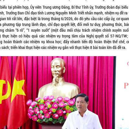
biểu tại phiên họp, Ủy viên Trung ương Đảng, Bí thư Tỉnh ủy, Trưởng đoàn đại biể
tỉnh, Trưởng Ban Chỉ đạo tỉnh Lương Nguyễn Minh Triết nhấn mạnh, nhiệm vụ đề ra 
gian tới rất lớn, đặc biệt là trong tháng 6/2026, do đó yêu cầu các cấp ủy, cơ qua
ịa phương tập trung lãnh đạo, chỉ đạo quyết liệt, đổi mới tư duy, phương thức, b
ng châm “6 rõ”, “1 xuyên suốt” (một đầu mối chịu trách nhiệm chính xuyên suố
) thực hiện có hiệu quả các nhiệm vụ trọng tâm của Nghị quyết số 57-NQ/TW;
ng hoàn thành các nhiệm vụ khoa học; đẩy nhanh tiến độ hoàn thiện thể chế, c
 sách; triển khai thực hiện các nhiệm vụ gắn với thực hiện 8 bài toán lớn đã đề ra.