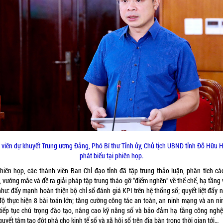
 viên dự khuyết Trung ương Đảng, Phó Bí thư Tỉnh ủy, Chủ tịch UBND tỉnh Đỗ Hữu 
phát biểu tại phiên họp.
phiên họp, các thành viên Ban Chỉ đạo tỉnh đã tập trung thảo luận, phân tích cá
 vướng mắc và đề ra giải pháp tập trung tháo gỡ “điểm nghẽn” về thể chế, hạ tầng
như: đẩy mạnh hoàn thiện bộ chỉ số đánh giá KPI trên hệ thống số; quyết liệt đẩy
 độ thực hiện 8 bài toán lớn; tăng cường công tác an toàn, an ninh mạng và an ni
; tiếp tục chú trọng đào tạo, nâng cao kỹ năng số và bảo đảm hạ tầng công nghệ 
quyết tâm tạo đột phá cho kinh tế số và xã hội số trên địa bàn trong thời gian tới…