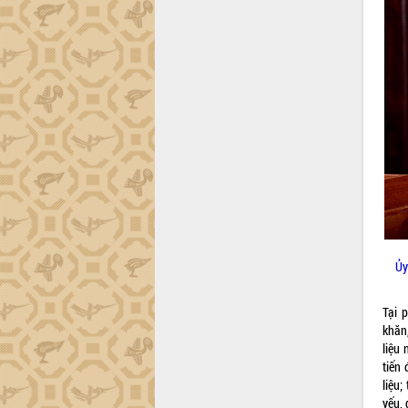
Đắk Lắk”
Tăng cường giám sát, đôn đốc thực
hiện nhiệm vụ quản lý tài sản công
hàng tuần
Tháo gỡ những vướng mắc, đẩy mạnh
công tác cải cách thủ tục hành chính
tại Trung tâm Phục vụ hành chính
công tỉnh
Đắk Lắk: Tôn vinh 46 giải pháp tại Hội
thi Sáng tạo Kỹ thuật 2024 - 2025
Đắk Lắk rà soát, điều chỉnh Đề án 190
về phát triển nuôi trồng thủy sản
Phó Chủ tịch UBND tỉnh Đắk Lắk
Ủy
Trương Công Thái kiểm tra thực địa
Dự án cao tốc Khánh Hòa - Buôn Ma
Thuột
Tại 
khăn,
Định vị cà phê Việt Nam như một “di
liệu 
sản sống” trong dòng chảy toàn cầu
tiến
Xây dựng nông thôn mới: Nâng cao đời
liệu
sống người dân từ những mô hình thiết
yếu, 