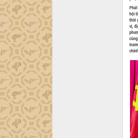
thực
Phát 
Quyết liệt tháo gỡ vướng mắc, đẩy
hội 
nhanh tiến độ các dự án trọng điểm
thời 
trong Khu kinh tế Nam Phú Yên
vị, đ
Hòn Yến phát triển du lịch gắn với bảo
phươ
tồn biển
cùng
Lấy ý kiến điều chỉnh Quy hoạch tỉnh
trươ
Đắk Lắk thời kỳ 2021-2030, tầm nhìn
chính
đến năm 2050
Phát động chiến dịch 30 ngày đêm
giải phóng mặt bằng Tuyến đường bộ
ven biển
Đắk Lắk nỗ lực thúc đẩy tăng trưởng
kinh tế từ 10% trở lên trong Quý
II/2026
Đắk Lắk ký kết thỏa thuận hợp tác về
chuyển đổi số giai đoạn 2026 – 2030
với Tập đoàn Bưu chính Viễn thông
Việt Nam
Thứ trưởng Bộ Y tế làm việc với tỉnh
Đắk Lắk về phát triển nhân lực y tế