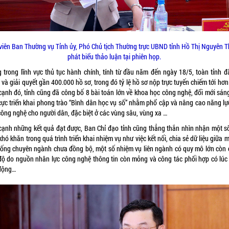
viên Ban Thường vụ Tỉnh ủy, Phó Chủ tịch Thường trực UBND tỉnh Hồ Thị Nguyên 
phát biểu thảo luận tại phiên họp.
g trong lĩnh vực thủ tục hành chính, tính từ đầu năm đến ngày 18/5, toàn tỉnh đã
và giải quyết gần 400.000 hồ sơ, trong đó tỷ lệ hồ sơ nộp trực tuyến chiếm tới hơ
cạnh đó, tỉnh cũng đã công bố 8 bài toán lớn về khoa học công nghệ, đổi mới sáng
 cực triển khai phong trào “Bình dân học vụ số” nhằm phổ cập và nâng cao năng lực
công nghệ cho người dân, đặc biệt ở các vùng sâu, vùng xa …
cạnh những kết quả đạt được, Ban Chỉ đạo tỉnh cũng thẳng thắn nhìn nhận một s
khó khăn trong quá trình triển khai nhiệm vụ như việc kết nối, chia sẻ dữ liệu giữa 
hống chuyên ngành chưa đồng bộ, một số nhiệm vụ liên ngành có quy mô lớn còn
 độ do nguồn nhân lực công nghệ thông tin còn mỏng và công tác phối hợp có lúc 
động…