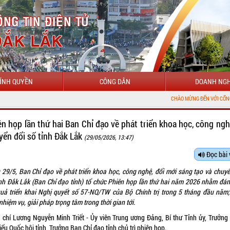
ÍNH QUYỀN
CÔNG DÂN
DOANH NGH
CHÀO MỪNG ĐẾN VỚI CỔNG THÔNG TIN ĐIỆN TỬ TỈNH Đ
ên họp lần thứ hai Ban Chỉ đạo về phát triển khoa học, công ngh
yển đổi số tỉnh Đắk Lắk
(29/05/2026, 13:47)
Đọc bài 
 29/5, Ban Chỉ đạo về phát triển khoa học, công nghệ, đổi mới sáng tạo và chuyể
ỉnh Đắk Lắk (Ban Chỉ đạo tỉnh) tổ chức Phiên họp lần thứ hai năm 2026 nhằm đán
quả triển khai Nghị quyết số 57-NQ/TW của Bộ Chính trị trong 5 tháng đầu năm; 
nhiệm vụ, giải pháp trọng tâm trong thời gian tới.
 chí Lương Nguyễn Minh Triết - Ủy viên Trung ương Đảng, Bí thư Tỉnh ủy, Trưởng
iểu Quốc hội tỉnh, Trưởng Ban Chỉ đạo tỉnh chủ trì phiên họp.