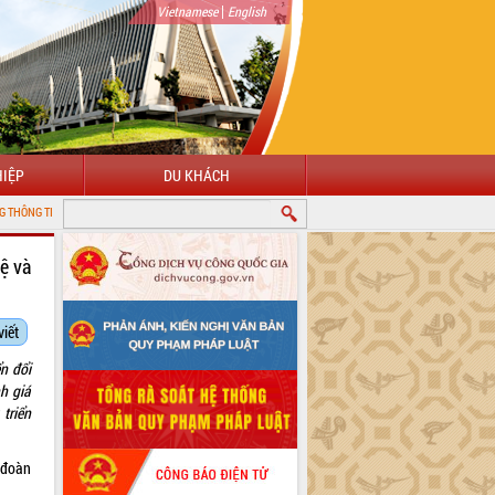
|
Vietnamese
English
IỆP
DU KHÁCH
ẮK LẮK
ệ và
viết
n đổi
h giá
triển
 đoàn