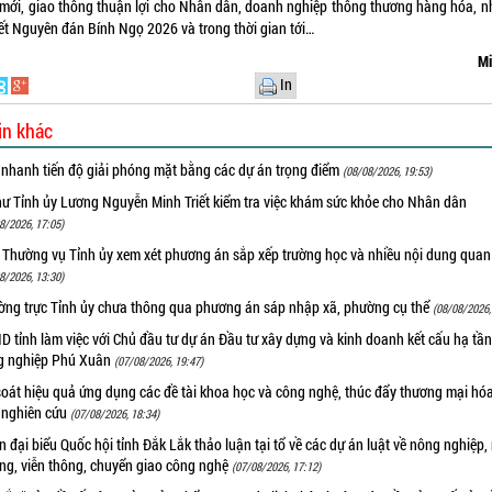
n mới, giao thông thuận lợi cho Nhân dân, doanh nghiệp thông thương hàng hóa, nh
Tết Nguyên đán Bính Ngọ 2026 và trong thời gian tới…
Mi
In
in khác
 nhanh tiến độ giải phóng mặt bằng các dự án trọng điểm
(08/08/2026, 19:53)
hư Tỉnh ủy Lương Nguyễn Minh Triết kiểm tra việc khám sức khỏe cho Nhân dân
8/2026, 17:05)
 Thường vụ Tỉnh ủy xem xét phương án sắp xếp trường học và nhiều nội dung quan
8/2026, 13:30)
ờng trực Tỉnh ủy chưa thông qua phương án sáp nhập xã, phường cụ thể
(08/08/2026,
 tỉnh làm việc với Chủ đầu tư dự án Đầu tư xây dựng và kinh doanh kết cấu hạ tầ
g nghiệp Phú Xuân
(07/08/2026, 19:47)
oát hiệu quả ứng dụng các đề tài khoa học và công nghệ, thúc đẩy thương mại hóa
 nghiên cứu
(07/08/2026, 18:34)
 đại biểu Quốc hội tỉnh Đắk Lắk thảo luận tại tổ về các dự án luật về nông nghiệp,
ờng, viễn thông, chuyển giao công nghệ
(07/08/2026, 17:12)