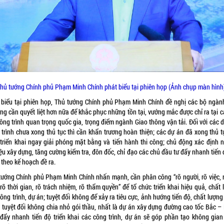
hủ tướng Chính phủ Phạm Minh Chính phát biểu tại phiên họp (Ảnh chụp màn hình
 biểu tại phiên họp, Thủ tướng Chính phủ Phạm Minh Chính đề nghị các bộ ngành
ng cần quyết liệt hơn nữa để khắc phục những tồn tại, vướng mắc được chỉ ra tại c
ông trình quan trọng quốc gia, trọng điểm ngành Giao thông vận tải. Đối với các 
 trình chưa xong thủ tục thì cần khẩn trương hoàn thiện; các dự án đã xong thủ tụ
 triển khai ngay giải phóng mặt bằng và tiến hành thi công; chủ động xác định 
iệu xây dựng, tăng cường kiểm tra, đôn đốc, chỉ đạo các chủ đầu tư đẩy nhanh tiến 
 theo kế hoạch đề ra.
tướng Chính phủ Phạm Minh Chính nhấn mạnh, cần phân công “rõ người, rõ việc, r
rõ thời gian, rõ trách nhiệm, rõ thẩm quyền” để tổ chức triển khai hiệu quả, chất
ông trình, dự án; tuyệt đối không để xảy ra tiêu cực, ảnh hướng tiến độ, chất lượn
h; tuyệt đối không chia nhỏ gói thầu, nhất là dự án xây dựng đường cao tốc Bắc –
 đẩy nhanh tiến độ triển khai các công trình, dự án sẽ góp phần tạo không gian