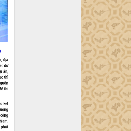
).
, địa
ác dự
dự án,
c thì
nguồn
độ thi
õ kết
 lượng
g công
 Nam.
 phát