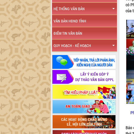
có P
HỆ THỐNG VĂN BẢN
của t
VĂN BẢN HĐND TỈNH
ĐIỂM TIN VĂN BẢN
QUY HOẠCH - KẾ HOẠCH
Ph
Báo 
thứ 