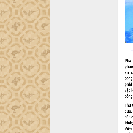
Gặp mặt các cơ quan báo chí nhân Kỷ
niệm 101 năm Ngày Báo chí Cách
mạng Việt Nam
Đắk Lắk sơ kết 4 năm triển khai thực
hiện Đề án 06 của Chính phủ
Họp báo thông tin về Hội nghị Công bố
Quy hoạch và Xúc tiến đầu tư tỉnh Đắk
Lắk
T
Khơi thông điểm nghẽn, đẩy nhanh
giải ngân vốn khắc phục thiên tai
Phát
HĐND tỉnh thông qua điều chỉnh Quy
phươ
hoạch tỉnh thời kỳ 2021-2030
án, c
công
Hội thảo góp ý hồ sơ điều chỉnh quy
phải
hoạch tỉnh Đắk Lắk thời kỳ 2021-2030,
vật l
tầm nhìn đến năm 2050
công
Nâng cao hiệu quả hoạt động của các
doanh nghiệp nhà nước
Thủ 
quả, 
Hội nghị triển khai kết nối mạng
các c
truyền số liệu chuyên dùng phục vụ cơ
trìn
quan Đảng, Nhà nước
Việc
Lễ phát động chuỗi hoạt động chung