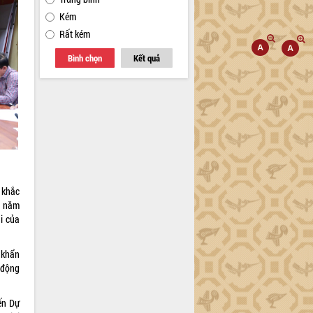
Kém
Rất kém
Bình chọn
Kết quả
 khắc
g năm
i của
 khẩn
 động
đến Dự