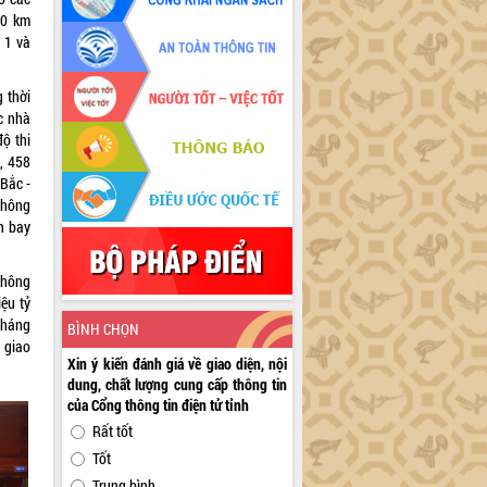
00 km
 1 và
 thời
c nhà
độ thi
, 458
Bắc -
không
n bay
thông
iệu tỷ
kháng
BÌNH CHỌN
 giao
Xin ý kiến đánh giá về giao diện, nội
dung, chất lượng cung cấp thông tin
của Cổng thông tin điện tử tỉnh
Rất tốt
Tốt
Trung bình