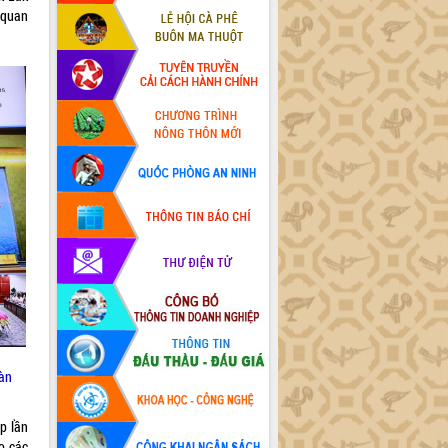
 quan
màn
p lần
o các