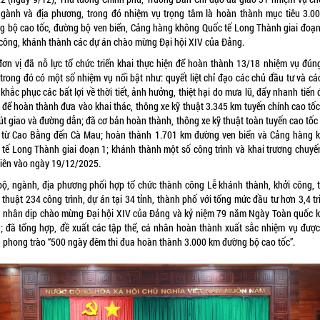
ngành và địa phương, trong đó nhiệm vụ trọng tâm là hoàn thành mục tiêu 3.0
g bộ cao tốc, đường bộ ven biển, Cảng hàng không Quốc tế Long Thành giai đoạn
 công, khánh thành các dự án chào mừng Đại hội XIV của Đảng.
đơn vị đã nỗ lực tổ chức triển khai thực hiện để hoàn thành 13/18 nhiệm vụ đúng
 trong đó có một số nhiệm vụ nổi bật như: quyết liệt chỉ đạo các chủ đầu tư và cá
khắc phục các bất lợi về thời tiết, ảnh hưởng, thiệt hại do mưa lũ, đẩy nhanh tiến 
 để hoàn thành đưa vào khai thác, thông xe kỹ thuật 3.345 km tuyến chính cao tốc
út giao và đường dẫn; đã cơ bản hoàn thành, thông xe kỹ thuật toàn tuyến cao tốc 
từ Cao Bằng đến Cà Mau; hoàn thành 1.701 km đường ven biển và Cảng hàng 
 tế Long Thành giai đoạn 1; khánh thành một số công trình và khai trương chuyế
tiên vào ngày 19/12/2025.
bộ, ngành, địa phương phối hợp tổ chức thành công Lễ khánh thành, khởi công, 
 thuật 234 công trình, dự án tại 34 tỉnh, thành phố với tổng mức đầu tư hơn 3,4 tr
 nhân dịp chào mừng Đại hội XIV của Đảng và kỷ niệm 79 năm Ngày Toàn quốc 
n; đã tổng hợp, đề xuất các tập thể, cá nhân hoàn thành xuất sắc nhiệm vụ được
g phong trào “500 ngày đêm thi đua hoàn thành 3.000 km đường bộ cao tốc”.