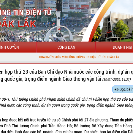
ÍNH QUYỀN
CÔNG DÂN
DOANH NGH
CHÀO MỪNG ĐẾN VỚI CỔNG THÔNG TIN ĐIỆN TỬ TỈNH ĐẮK LẮK
ên họp thứ 23 của Ban Chỉ đạo Nhà nước các công trình, dự án 
ng quốc gia, trọng điểm ngành Giao thông vận tải
(30/01/2026, 14:31)
Đọc bài 
 30/1, Thủ tướng Chính phủ Phạm Minh Chính đã chủ trì Phiên họp thứ 23 của Ba
Nhà nước các công trình, dự án quan trọng quốc gia, trọng điểm ngành Giao thôn
n họp được kết nối trực tuyến từ trụ sở Chính phủ tới 27 địa phương. Tham dự phiê
có Phó Thủ tướng Chính phủ Trần Hồng Hà; Bộ trưởng Bộ Xây dựng Trần Hồng
 đại diện lãnh đạo các bộ, ngành, đơn vị hữu quan. Dự phiên họp tại điểm cầu Đắ