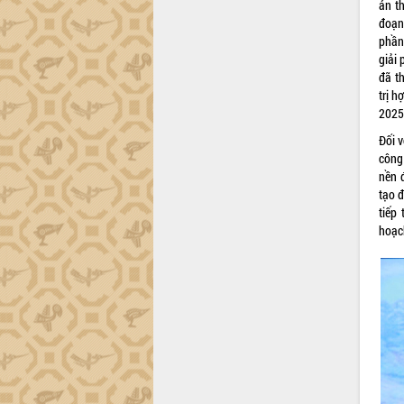
định EUDR
án t
đoạn
Thứ trưởng Bộ Nông nghiệp và Môi
phần
trường Nguyễn Hoàng Hiệp khảo sát
giải
vùng trồng và doanh nghiệp đóng gói
đã t
sầu riêng tại Đắk Lắk
trị h
Trình diễn nghệ thuật chế biến các
2025
món ăn từ sầu riêng
Đối 
Đắk Lắk công bố Quy hoạch và xúc
công
tiến đầu tư tỉnh
nền 
Ngành cá ngừ Đắk Lắk chủ động thích
tạo đ
ứng để giữ vững thị trường xuất khẩu
tiếp
Diễn đàn Kinh tế tư nhân Việt Nam đột
hoạc
phá cơ chế - Hợp tác công tư
Đề án 06 tạo bước ngoặt đột phá trong
cải cách hành chính tỉnh Đắk Lắk
Kết nối tour, đẩy mạnh chuyển đổi số
để phát triển du lịch Đắk Lắk
Khởi động Dự án Đầu tư xây dựng hạ
tầng kỹ thuật Cụm công nghiệp Tân
Tiến