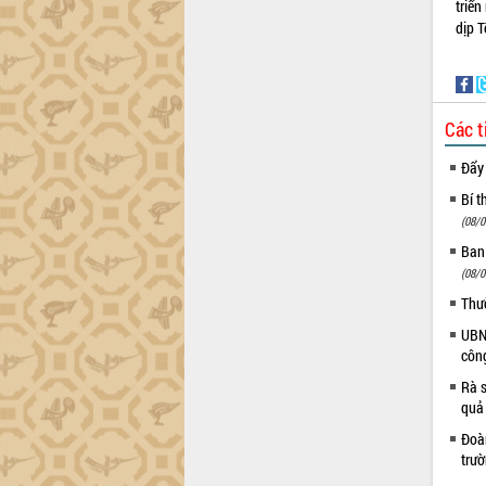
triể
tay làm sạch môi trường
dịp 
Xã Ea Kar bước chuyển mình trong
công tác cải cách hành chính mô hình
mới
UBND tỉnh họp báo định kỳ tháng 4
Các t
năm 2026
Hội thảo khoa học “Giải pháp thúc đẩy
Đẩy
phát triển nền kinh tế xanh tại tỉnh
Bí t
Đắk Lắk”
(08/0
Tăng cường giám sát, đôn đốc thực
Ban
hiện nhiệm vụ quản lý tài sản công
hàng tuần
(08/0
Tháo gỡ những vướng mắc, đẩy mạnh
Thư
công tác cải cách thủ tục hành chính
UBND
tại Trung tâm Phục vụ hành chính
côn
công tỉnh
Rà s
Đắk Lắk: Tôn vinh 46 giải pháp tại Hội
quả
thi Sáng tạo Kỹ thuật 2024 - 2025
Đoàn
Đắk Lắk rà soát, điều chỉnh Đề án 190
trư
về phát triển nuôi trồng thủy sản