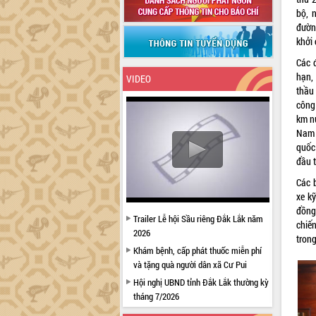
bộ, 
đườn
khởi
Các 
hạn,
VIDEO
thầu 
công
km n
Nam 
quốc
đầu 
Các 
xe kỹ
đồng
Trailer Lễ hội Sầu riêng Đắk Lắk năm
chiế
2026
tron
Khám bệnh, cấp phát thuốc miễn phí
và tặng quà người dân xã Cư Pui
Hội nghị UBND tỉnh Đắk Lắk thường kỳ
tháng 7/2026
Lễ truy tặng danh hiệu “Bà Mẹ Việt