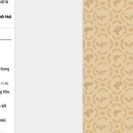
ất là
nh Huệ
 trọng
 11:30)
ng Khu
 kết
 môi