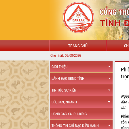
TRANG CHỦ
CH
Chủ nhật, 09/08/2026
GIỚI THIỆU
Phi
trọ
LÃNH ĐẠO UBND TỈNH
TIN TỨC SỰ KIỆN
Ngày
đạo 
SỞ, BAN, NGÀNH
tải.
UBND CÁC XÃ, PHƯỜNG
Phiê
còn 
THÔNG TIN CHỈ ĐẠO ĐIỀU HÀNH
cùng