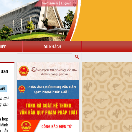
|
Vietnamese
English
IỆP
DU KHÁCH
quan
viết
n Chỉ
g vận
n họp
 Minh
k Lắk