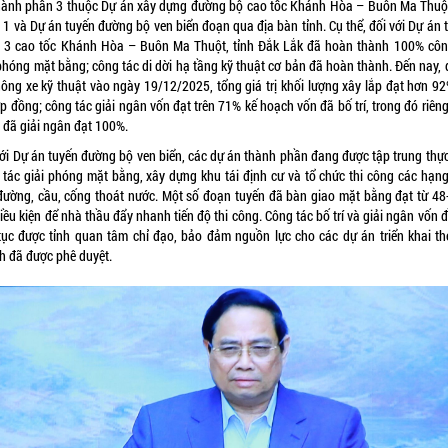
hành phần 3 thuộc Dự án xây dựng đường bộ cao tốc Khánh Hòa – Buôn Ma Thuột
 1 và Dự án tuyến đường bộ ven biển đoạn qua địa bàn tỉnh. Cụ thể, đối với Dự án 
 3 cao tốc Khánh Hòa – Buôn Ma Thuột, tỉnh Đắk Lắk đã hoàn thành 100% côn
 phóng mặt bằng; công tác di dời hạ tầng kỹ thuật cơ bản đã hoàn thành. Đến nay, 
hông xe kỹ thuật vào ngày 19/12/2025, tổng giá trị khối lượng xây lắp đạt hơn 92
ợp đồng; công tác giải ngân vốn đạt trên 71% kế hoạch vốn đã bố trí, trong đó riê
 đã giải ngân đạt 100%.
với Dự án tuyến đường bộ ven biển, các dự án thành phần đang được tập trung thực
 tác giải phóng mặt bằng, xây dựng khu tái định cư và tổ chức thi công các hạn
đường, cầu, cống thoát nước. Một số đoạn tuyến đã bàn giao mặt bằng đạt từ 48
iều kiện để nhà thầu đẩy nhanh tiến độ thi công. Công tác bố trí và giải ngân vốn 
 tục được tỉnh quan tâm chỉ đạo, bảo đảm nguồn lực cho các dự án triển khai th
h đã được phê duyệt.