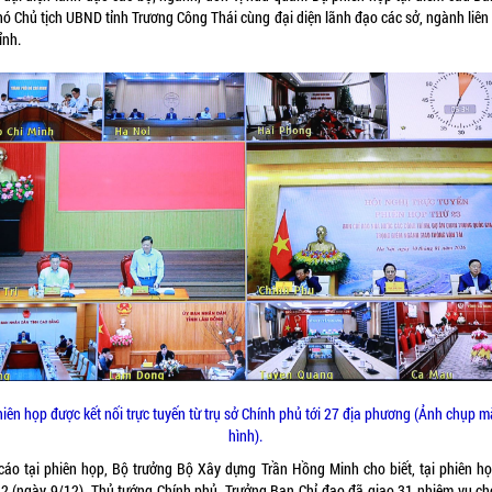
hó Chủ tịch UBND tỉnh Trương Công Thái cùng đại diện lãnh đạo các sở, ngành liên
ỉnh.
iên họp được kết nối trực tuyến từ trụ sở Chính phủ tới 27 địa phương (Ảnh chụp 
hình).
cáo tại phiên họp, Bộ trưởng Bộ Xây dựng Trần Hồng Minh cho biết, tại phiên họ
22 (ngày 9/12), Thủ tướng Chính phủ, Trưởng Ban Chỉ đạo đã giao 31 nhiệm vụ ch