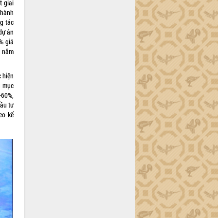
 giai
thành
g tác
dự án
% giá
ng năm
 hiện
g mục
-60%,
đầu tư
eo kế