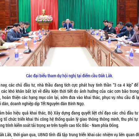
Các đại biểu tham dự hội nghị tại điểm cầu Đắk Lắk.
 nay, các chủ đầu tư, nhà thầu đang tích cực phát huy tinh thần “3 ca 4 kíp” để
 các khó khăn bất lợi về điều kiện thời tiết do ảnh hưởng của các cơn bão tron
, hoàn thiện các hạng mục còn lại, sớm đưa vào khai thác, phục vụ nhu cầu đi lạ
i dân, doanh nghiệp dịp Tết Nguyên đán Bính Ngọ.
ảm bảo hiệu quả khai thác, Bộ Xây dựng đang quyết liệt chỉ đạo các chủ đầu tư
ng tổ chức triển khai thi công hệ thống quản lý giao thông thông minh, thu phí tự
ng trình kiểm soát tải trọng xe trên tuyến cao tốc Bắc - Nam phía Đông.
ắk Lắk, thời gian qua, UBND tỉnh đã tập trung triển khai các nhiệm vụ liên quan 