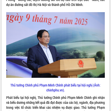
cải cách hành chính tỉnh Đắk Lắk
dự án đường sắt đô thị Hà Nội và thành phố Hồ Chí Minh.
Kết nối tour, đẩy mạnh chuyển đổi số
để phát triển du lịch Đắk Lắk
Khởi động Dự án Đầu tư xây dựng hạ
tầng kỹ thuật Cụm công nghiệp Tân
Tiến
Gặp mặt các cơ quan báo chí nhân Kỷ
niệm 101 năm Ngày Báo chí Cách
mạng Việt Nam
Đắk Lắk sơ kết 4 năm triển khai thực
hiện Đề án 06 của Chính phủ
Họp báo thông tin về Hội nghị Công bố
Quy hoạch và Xúc tiến đầu tư tỉnh Đắk
Lắk
Khơi thông điểm nghẽn, đẩy nhanh
giải ngân vốn khắc phục thiên tai
Thủ tướng Chính phủ Phạm Minh Chính phát biểu tại hội nghị (Ảnh:
chinhphu.vn).
HĐND tỉnh thông qua điều chỉnh Quy
hoạch tỉnh thời kỳ 2021-2030
Phát biểu tại hội nghị, Thủ tướng Chính phủ Phạm Minh Chính ghi nhận
Hội thảo góp ý hồ sơ điều chỉnh quy
và biểu dương những kết quả đã đạt được của các bộ, ngành, địa phương
hoạch tỉnh Đắk Lắk thời kỳ 2021-2030,
trong việc tổ chức triển khai các nhiệm vụ được giao. Thủ tướng Phạm