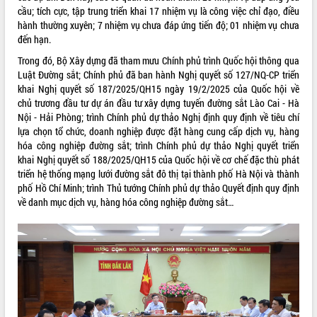
cầu; tích cực, tập trung triển khai 17 nhiệm vụ là công việc chỉ đạo, điều
VIDEO
hành thường xuyên; 7 nhiệm vụ chưa đáp ứng tiến độ; 01 nhiệm vụ chưa
đến hạn.
Loading the player...
Trong đó, Bộ Xây dựng đã tham mưu Chính phủ trình Quốc hội thông qua
Hội nghị UBND tỉnh Đắk Lắk thường kỳ
Luật Đường sắt; Chính phủ đã ban hành Nghị quyết số 127/NQ-CP triển
tháng 7/2026
khai Nghị quyết số 187/2025/QH15 ngày 19/2/2025 của Quốc hội về
Lễ truy tặng danh hiệu “Bà Mẹ Việt
chủ trương đầu tư dự án đầu tư xây dựng tuyến đường sắt Lào Cai - Hà
Nam Anh hùng” và trao Huân chương
Nội - Hải Phòng; trình Chính phủ dự thảo Nghị định quy định về tiêu chí
Lao động
lựa chọn tổ chức, doanh nghiệp được đặt hàng cung cấp dịch vụ, hàng
hóa công nghiệp đường sắt; trình Chính phủ dự thảo Nghị quyết triển
UBND tỉnh Đắk Lắk triển khai nhiệm
khai Nghị quyết số 188/2025/QH15 của Quốc hội về cơ chế đặc thù phát
vụ 6 tháng cuối năm 2026
triển hệ thống mạng lưới đường sắt đô thị tại thành phố Hà Nội và thành
ALBUM ẢNH
Kỳ họp thứ Hai, Hội đồng nhân dân
phố Hồ Chí Minh; trình Thủ tướng Chính phủ dự thảo Quyết định quy định
tỉnh khóa XI quyết nghị nhiều nội dung
về danh mục dịch vụ, hàng hóa công nghiệp đường sắt…
quan trọng
Bí thư Tỉnh ủy Lương Nguyễn Minh
Triết thăm, tặng quà người có công với
cách mạng
Rà soát, hoàn thiện hệ thống thiết chế
văn hóa, thể thao đáp ứng yêu cầu
phát triển mới
Thường trực HĐND tỉnh Đắk Lắk gặp
LIÊN KẾT WEB