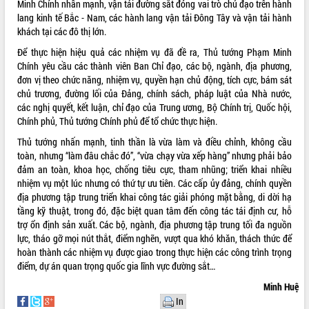
tầm nhìn đến năm 2050
Minh Chính nhấn mạnh, vận tải đường sắt đóng vai trò chủ đạo trên hành
lang kinh tế Bắc - Nam, các hành lang vận tải Đông Tây và vận tải hành
Nâng cao hiệu quả hoạt động của các
khách tại các đô thị lớn.
doanh nghiệp nhà nước
Hội nghị triển khai kết nối mạng
Để thực hiện hiệu quả các nhiệm vụ đã đề ra, Thủ tướng Phạm Minh
truyền số liệu chuyên dùng phục vụ cơ
Chính yêu cầu các thành viên Ban Chỉ đạo, các bộ, ngành, địa phương,
quan Đảng, Nhà nước
đơn vị theo chức năng, nhiệm vụ, quyền hạn chủ động, tích cực, bám sát
chủ trương, đường lối của Đảng, chính sách, pháp luật của Nhà nước,
Lễ phát động chuỗi hoạt động chung
các nghị quyết, kết luận, chỉ đạo của Trung ương, Bộ Chính trị, Quốc hội,
tay làm sạch môi trường
Chính phủ, Thủ tướng Chính phủ để tổ chức thực hiện.
Xã Ea Kar bước chuyển mình trong
công tác cải cách hành chính mô hình
Thủ tướng nhấn mạnh, tinh thần là vừa làm và điều chỉnh, không cầu
mới
toàn, nhưng “làm đâu chắc đó”, “vừa chạy vừa xếp hàng” nhưng phải bảo
đảm an toàn, khoa học, chống tiêu cực, tham nhũng; triển khai nhiều
UBND tỉnh họp báo định kỳ tháng 4
nhiệm vụ một lúc nhưng có thứ tự ưu tiên. Các cấp ủy đảng, chính quyền
năm 2026
địa phương tập trung triển khai công tác giải phóng mặt bằng, di dời hạ
Hội thảo khoa học “Giải pháp thúc đẩy
tầng kỹ thuật, trong đó, đặc biệt quan tâm đến công tác tái định cư, hỗ
phát triển nền kinh tế xanh tại tỉnh
trợ ổn định sản xuất. Các bộ, ngành, địa phương tập trung tối đa nguồn
Đắk Lắk”
lực, tháo gỡ mọi nút thắt, điểm nghẽn, vượt qua khó khăn, thách thức để
Tăng cường giám sát, đôn đốc thực
hoàn thành các nhiệm vụ được giao trong thực hiện các công trình trọng
hiện nhiệm vụ quản lý tài sản công
điểm, dự án quan trọng quốc gia lĩnh vực đường sắt…
hàng tuần
Minh Huệ
Tháo gỡ những vướng mắc, đẩy mạnh
In
công tác cải cách thủ tục hành chính