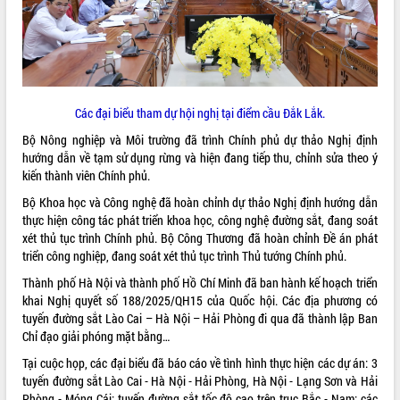
mặt Đoàn chuyên gia y tế TP. Hồ Chí
Minh
Lễ truy điệu và an táng hài cốt liệt sĩ
tại Nghĩa trang Liệt sĩ xã Sơn Hòa
THỐNG KÊ TRUY CẬP
Bàn giải pháp tháo gỡ khó khăn trong
Các đại biểu tham dự hội nghị tại điểm cầu Đắk Lắk.
xuất khẩu sầu riêng và triển khai quy
Hôm nay:
14239
định EUDR
Tất cả:
66026979
Bộ Nông nghiệp và Môi trường đã trình Chính phủ dự thảo Nghị định
Thứ trưởng Bộ Nông nghiệp và Môi
hướng dẫn về tạm sử dụng rừng và hiện đang tiếp thu, chỉnh sửa theo ý
trường Nguyễn Hoàng Hiệp khảo sát
kiến thành viên Chính phủ.
vùng trồng và doanh nghiệp đóng gói
Bộ Khoa học và Công nghệ đã hoàn chỉnh dự thảo Nghị định hướng dẫn
sầu riêng tại Đắk Lắk
thực hiện công tác phát triển khoa học, công nghệ đường sắt, đang soát
Trình diễn nghệ thuật chế biến các
xét thủ tục trình Chính phủ. Bộ Công Thương đã hoàn chỉnh Đề án phát
món ăn từ sầu riêng
triển công nghiệp, đang soát xét thủ tục trình Thủ tướng Chính phủ.
Đắk Lắk công bố Quy hoạch và xúc
Thành phố Hà Nội và thành phố Hồ Chí Minh đã ban hành kế hoạch triển
tiến đầu tư tỉnh
khai Nghị quyết số 188/2025/QH15 của Quốc hội. Các địa phương có
Ngành cá ngừ Đắk Lắk chủ động thích
tuyến đường sắt Lào Cai – Hà Nội – Hải Phòng đi qua đã thành lập Ban
ứng để giữ vững thị trường xuất khẩu
Chỉ đạo giải phóng mặt bằng…
Diễn đàn Kinh tế tư nhân Việt Nam đột
Tại cuộc họp, các đại biểu đã báo cáo về tình hình thực hiện các dự án: 3
phá cơ chế - Hợp tác công tư
tuyến đường sắt Lào Cai - Hà Nội - Hải Phòng, Hà Nội - Lạng Sơn và Hải
Đề án 06 tạo bước ngoặt đột phá trong
Phòng - Móng Cái; tuyến đường sắt tốc độ cao trên trục Bắc - Nam; các