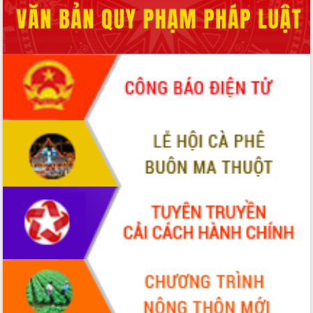
Đoàn đại biểu Quốc hội tỉnh Đắk Lắk
trao đổi thông tin trước Kỳ họp thứ
nhất, Quốc hội khóa XVI
Quyết liệt cải cách hành chính, khơi
thông nguồn lực phát triển
Nâng cao hiệu lực, hiệu quả HĐND
tỉnh thông qua hiện đại hóa hành chính
Xã Ea Phê gắn cải cách hành chính với
chuyển đổi số
Phó Chủ tịch Thường trực UBND tỉnh
Hồ Thị Nguyên Thảo làm việc tại Trung
tâm Phục vụ hành chính công xã Ea
Phê
Xây dựng nền hành chính số đồng
hành cùng nông dân dân, doanh nghiệp
Giai đoạn 2026-2030, Đắk Lắk phấn
đấu có 77% xã đạt chuẩn nông thôn
mới
Chuyển đổi số 'mở đường' cho nông
nghiệp Đắk Lắk tăng trưởng bứt phá