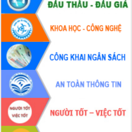
Lương Văn Chánh năm 2026
Phó Bí thư Tỉnh ủy Đắk Lắk Đỗ Hữu
Huy giữ chức Bí thư Đảng ủy Ủy Ban
Nhân dân tỉnh
Bệnh án điện tử thúc đẩy chuyển đổi
số y tế tại Đắk Lắk
Chuyển đổi số thư viện: Mở rộng
không gian tri thức trong thời đại số
Đánh giá, rút kinh nghiệm công tác tổ
chức diễn tập trước ngày bầu cử
Chương trình “Gặp gỡ hữu nghị –
Friendship Meeting New Year 2026”
Bầu cử Quốc hội và HĐND: Cử tri Đắk
Lắk gửi gắm niềm tin, kỳ vọng vào lá
phiếu
Đắk Lắk sẵn sàng các điều kiện cho
Ngày hội bầu cử đại biểu Quốc hội
khóa XVI và HĐND các cấp nhiệm kỳ
2026-2031
Đảm bảo cuộc bầu cử đại biểu Quốc