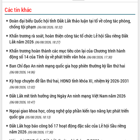
tại Trung tâm Phục vụ hành chính
Các tin khác
công tỉnh
Đắk Lắk: Tôn vinh 46 giải pháp tại Hội
Đoàn đại biểu Quốc hội tỉnh Đắk Lắk thảo luận tại tổ về công tác phòng,
thi Sáng tạo Kỹ thuật 2024 - 2025
chống tội phạm
(06/08/2026, 18:32)
Đắk Lắk rà soát, điều chỉnh Đề án 190
Khẩn trương rà soát, hoàn thiện công tác tổ chức Lễ hội Sầu riêng Đắk
về phát triển nuôi trồng thủy sản
Lắk năm 2026
(06/08/2026, 18:27)
Phó Chủ tịch UBND tỉnh Đắk Lắk
Khẩn trương hoàn thành các mục tiêu còn lại của Chương trình hành
Trương Công Thái kiểm tra thực địa
động số 14 của Tỉnh ủy về phát triển văn hóa
(06/08/2026, 17:30)
Dự án cao tốc Khánh Hòa - Buôn Ma
Thuột
Ban Chỉ đạo An ninh mạng quốc gia họp phiên thường kỳ lần thứ hai
(06/08/2026, 14:06)
Định vị cà phê Việt Nam như một “di
sản sống” trong dòng chảy toàn cầu
Kỳ họp chuyên đề lần thứ hai, HĐND tỉnh khóa XI, nhiệm kỳ 2026-2031
Xây dựng nông thôn mới: Nâng cao đời
(06/08/2026, 12:02)
sống người dân từ những mô hình thiết
Đắk Lắk mít tinh hưởng ứng Ngày An ninh mạng Việt Nam năm 2026
thực
(06/08/2026, 10:47)
Quyết liệt tháo gỡ vướng mắc, đẩy
Ngoại giao khoa học, công nghệ góp phần kiến tạo năng lực phát triển
nhanh tiến độ các dự án trọng điểm
quốc gia
(05/08/2026, 18:13)
trong Khu kinh tế Nam Phú Yên
Đắk Lắk họp báo công bố 17 hoạt động đặc sắc của Lễ hội Sầu riêng
Hòn Yến phát triển du lịch gắn với bảo
năm 2026
(05/08/2026, 17:30)
tồn biển