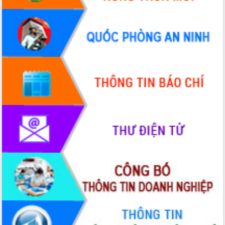
Triển khai đồng bộ đo đạc, lập hồ sơ
địa chính, hoàn thiện cơ sở dữ liệu đất
đai
Ứng dụng sinh trắc học - Bước tiến
trong hành trình chuyển đổi số tại Đắk
Lắk
Đắk Lắk nâng cao hiệu quả công tác
Đảng từ Sổ tay đảng viên điện tử
Đắk Lắk đẩy mạnh nuôi biển công
nghệ, hướng tới phát triển thủy sản
bền vững
Tập huấn nâng cao năng lực triển khai
chuyển đổi số cho cán bộ, công chức
cấp xã
Đắk Lắk phát động hưởng ứng Ngày
Quyền của người tiêu dùng Việt Nam
2026
Đẩy mạnh cải cách hành chính, quyết
tâm đạt được mục tiêu tăng trưởng
hai con số trong năm 2026
Tổ chức trang trọng Lễ hội Đền thờ