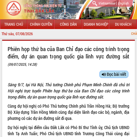
|
Vietnamese
English
TRANG CHỦ
CHÍNH QUYỀN
CÔNG DÂN
DOANH NGHIỆP
DU KHÁCH
Thứ sáu, 07/08/2026
CHÀO MỪNG ĐẾN V
GIỚI THIỆU
Phiên họp thứ ba của Ban Chỉ đạo các công trình trọng
điểm, dự án quan trọng quốc gia lĩnh vực đường sắt
LÃNH ĐẠO UBND TỈNH
(09/07/2025, 14:28)
TIN TỨC SỰ KIỆN
Đọc bài viết
SỞ, BAN, NGÀNH
Sáng 9/7, tại Hà Nội, Thủ tướng Chính phủ Phạm Minh Chính đã chủ trì
Hội nghị trực tuyến Phiên họp thứ ba của Ban Chỉ đạo các công trình
UBND CÁC XÃ, PHƯỜNG
trọng điểm, dự án quan trọng quốc gia lĩnh vực đường sắt.
Cùng dự hội nghị có Phó Thủ tướng Chính phủ Trần Hồng Hà; Bộ trưởng
THÔNG TIN CHỈ ĐẠO ĐIỀU HÀNH
Bộ Xây dựng Trần Hồng Minh cùng đại diện lãnh đạo các bộ, ngành, địa
phương có các dự án đường sắt đi qua.
HỆ THỐNG VĂN BẢN
Dự hội nghị tại điểm cầu Đắk Lắk có Phó Bí thư Tỉnh ủy, Chủ tịch UBND
VĂN BẢN HĐND TỈNH
tỉnh Tạ Anh Tuấn; Phó Chủ tịch UBND tỉnh Trương Công Thái cùng đại