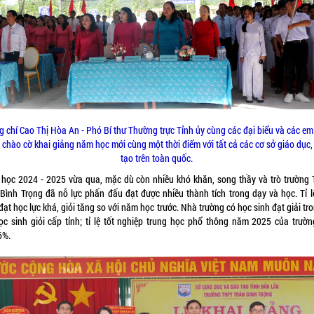
 chí Cao Thị Hòa An - Phó Bí thư Thường trực Tỉnh ủy cùng các đại biểu và các e
h chào cờ khai giảng năm học mới
cùng một thời điểm với
tất cả các cơ sở giáo dục
tạo trên toàn quốc
.
học 2024 - 2025 vừa qua, mặc dù còn nhiều khó khăn, song thầy và trò trường
 Bình Trọng đã nỗ lực phấn đấu đạt được nhiều thành tích trong dạy và học. Tỉ l
đạt học lực khá, giỏi tăng so với năm học trước. Nhà trường có học sinh đạt giải tr
học sinh giỏi cấp tỉnh; tỉ lệ tốt nghiệp trung học phổ thông năm 2025 của trườn
6%.