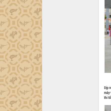
Đắk Lắk sơ kết 4 năm triển khai thực
hiện Đề án 06 của Chính phủ
Họp báo thông tin về Hội nghị Công bố
Quy hoạch và Xúc tiến đầu tư tỉnh Đắk
Lắk
Khơi thông điểm nghẽn, đẩy nhanh
giải ngân vốn khắc phục thiên tai
HĐND tỉnh thông qua điều chỉnh Quy
hoạch tỉnh thời kỳ 2021-2030
Hội thảo góp ý hồ sơ điều chỉnh quy
hoạch tỉnh Đắk Lắk thời kỳ 2021-2030,
tầm nhìn đến năm 2050
Nâng cao hiệu quả hoạt động của các
doanh nghiệp nhà nước
Hội nghị triển khai kết nối mạng
truyền số liệu chuyên dùng phục vụ cơ
Dịp n
quan Đảng, Nhà nước
máy v
thi 
Lễ phát động chuỗi hoạt động chung
tay làm sạch môi trường
Xã Ea Kar bước chuyển mình trong