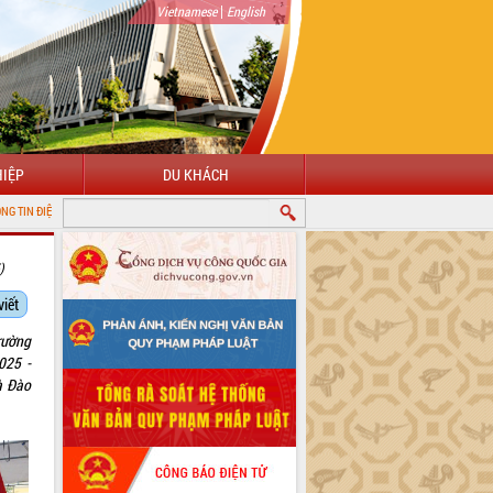
|
Vietnamese
English
IỆP
DU KHÁCH
ẮK
)
viết
rường
025 -
à Đào