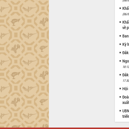
Dự án cao tốc Khánh Hòa - Buôn Ma
(06/0
Thuột
Khẩn
Định vị cà phê Việt Nam như một “di
(06/0
sản sống” trong dòng chảy toàn cầu
Khẩn
Xây dựng nông thôn mới: Nâng cao đời
về p
sống người dân từ những mô hình thiết
Ban
thực
Kỳ 
Quyết liệt tháo gỡ vướng mắc, đẩy
nhanh tiến độ các dự án trọng điểm
Đắk
trong Khu kinh tế Nam Phú Yên
Ngoạ
Hòn Yến phát triển du lịch gắn với bảo
18:13
tồn biển
Đắk
Lấy ý kiến điều chỉnh Quy hoạch tỉnh
17:30
Đắk Lắk thời kỳ 2021-2030, tầm nhìn
đến năm 2050
Hội
Phát động chiến dịch 30 ngày đêm
Đoàn
giải phóng mặt bằng Tuyến đường bộ
xuấ
ven biển
UBND
Đắk Lắk nỗ lực thúc đẩy tăng trưởng
triể
kinh tế từ 10% trở lên trong Quý
II/2026