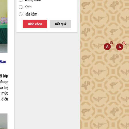
Kém
Rất kém
Bình chọn
Kết quả
 Đào
i lớp
 được
có hệ
g mức
 điều