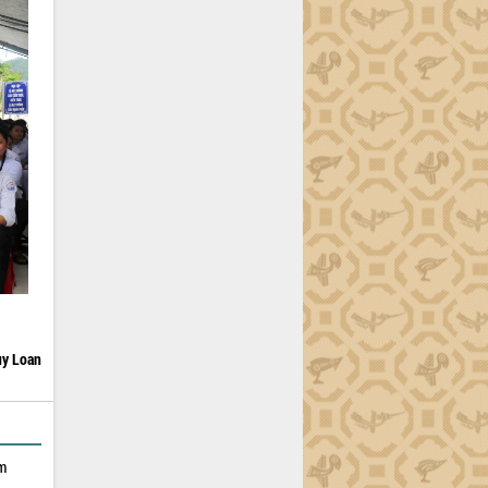
y Loan
ạm