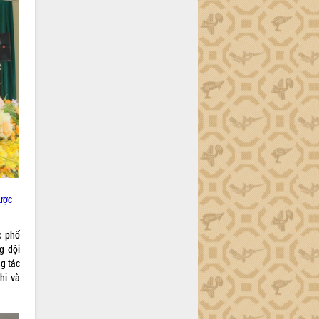
được
c phổ
g đội
g tác
hi và