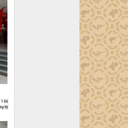
g 1 bộ
ong kỳ