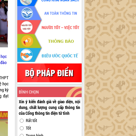
m học
, đào
 THPT
ệ học
ong kỳ
BÌNH CHỌN
g đạt
Xin ý kiến đánh giá về giao diện, nội
dung, chất lượng cung cấp thông tin
của Cổng thông tin điện tử tỉnh
Rất tốt
Tốt
Trung bình