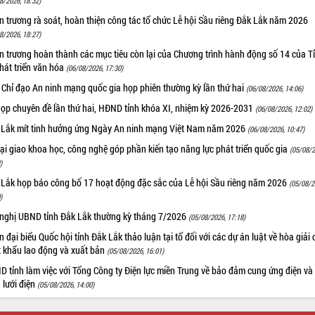
8/2026, 18:32)
 trương rà soát, hoàn thiện công tác tổ chức Lễ hội Sầu riêng Đắk Lắk năm 2026
8/2026, 18:27)
 trương hoàn thành các mục tiêu còn lại của Chương trình hành động số 14 của T
hát triển văn hóa
(06/08/2026, 17:30)
 Chỉ đạo An ninh mạng quốc gia họp phiên thường kỳ lần thứ hai
(06/08/2026, 14:06)
họp chuyên đề lần thứ hai, HĐND tỉnh khóa XI, nhiệm kỳ 2026-2031
(06/08/2026, 12:02)
 Lắk mít tinh hưởng ứng Ngày An ninh mạng Việt Nam năm 2026
(06/08/2026, 10:47)
i giao khoa học, công nghệ góp phần kiến tạo năng lực phát triển quốc gia
(05/08/2
)
 Lắk họp báo công bố 17 hoạt động đặc sắc của Lễ hội Sầu riêng năm 2026
(05/08/2
)
 nghị UBND tỉnh Đắk Lắk thường kỳ tháng 7/2026
(05/08/2026, 17:18)
 đại biểu Quốc hội tỉnh Đắk Lắk thảo luận tại tổ đối với các dự án luật về hòa giải 
t khẩu lao động và xuất bản
(05/08/2026, 16:01)
 tỉnh làm việc với Tổng Công ty Điện lực miền Trung về bảo đảm cung ứng điện và
n lưới điện
(05/08/2026, 14:00)