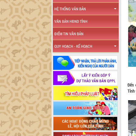
HỆ THỐNG VĂN BẢN
VĂN BẢN HĐND TỈNH
ĐIỂM TIN VĂN BẢN
QUY HOẠCH - KẾ HOẠCH
Đến 
Tỉnh