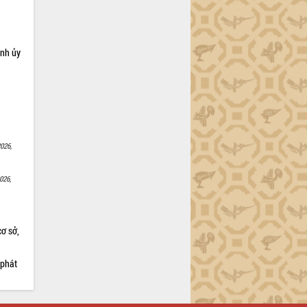
ỉnh ủy
026,
026,
cơ sở,
 phát