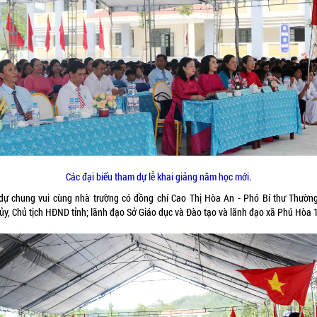
Các đại biểu tham dự lễ khai giảng năm học mới.
dự chung vui cùng nhà trường có đồng chí Cao Thị Hòa An - Phó Bí thư Thường
 ủy, Chủ tịch HĐND tỉnh; lãnh đạo Sở Giáo dục và Đào tạo và lãnh đạo xã Phú Hòa 1