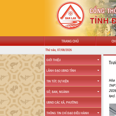
TRANG CHỦ
CH
Thứ sáu, 07/08/2026
GIỚI THIỆU
Trư
LÃNH ĐẠO UBND TỈNH
Hòa 
TIN TỨC SỰ KIỆN
THPT
2026
SỞ, BAN, NGÀNH
tạo)
UBND CÁC XÃ, PHƯỜNG
THÔNG TIN CHỈ ĐẠO ĐIỀU HÀNH