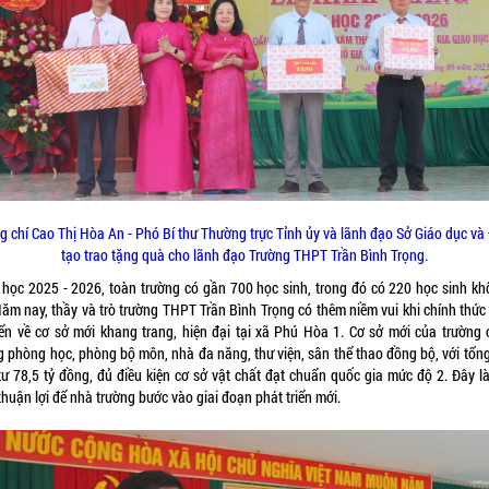
g chí Cao Thị Hòa An - Phó Bí thư Thường trực Tỉnh ủy và lãnh đạo Sở Giáo dục và
tạo trao tặng quà cho lãnh đạo Trường THPT Trần Bình Trọng.
học 2025 - 2026, toàn trường có gần 700 học sinh, trong đó có 220 học sinh khố
Năm nay, thầy và trò trường THPT Trần Bình Trọng có thêm niềm vui khi chính thức
ển về cơ sở mới khang trang, hiện đại tại xã Phú Hòa 1. Cơ sở mới của trường 
g phòng học, phòng bộ môn, nhà đa năng, thư viện, sân thể thao đồng bộ, với tổn
tư 78,5 tỷ đồng, đủ điều kiện cơ sở vật chất đạt chuẩn quốc gia mức độ 2. Đây là
thuận lợi để nhà trường bước vào giai đoạn phát triển mới.