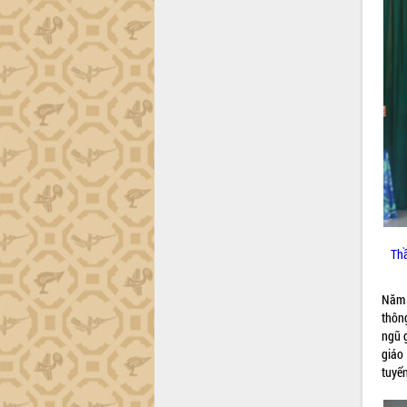
trường Nguyễn Hoàng Hiệp khảo sát
vùng trồng và doanh nghiệp đóng gói
sầu riêng tại Đắk Lắk
Trình diễn nghệ thuật chế biến các
món ăn từ sầu riêng
Đắk Lắk công bố Quy hoạch và xúc
tiến đầu tư tỉnh
Ngành cá ngừ Đắk Lắk chủ động thích
ứng để giữ vững thị trường xuất khẩu
Diễn đàn Kinh tế tư nhân Việt Nam đột
phá cơ chế - Hợp tác công tư
Đề án 06 tạo bước ngoặt đột phá trong
cải cách hành chính tỉnh Đắk Lắk
Thầ
Kết nối tour, đẩy mạnh chuyển đổi số
để phát triển du lịch Đắk Lắk
Năm 
Khởi động Dự án Đầu tư xây dựng hạ
thôn
tầng kỹ thuật Cụm công nghiệp Tân
ngũ 
Tiến
giáo
Gặp mặt các cơ quan báo chí nhân Kỷ
tuyể
niệm 101 năm Ngày Báo chí Cách
mạng Việt Nam