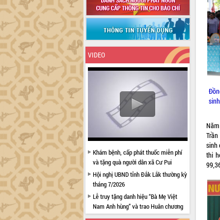
VIDEO
Đồng
sin
Năm 
Trần
sinh 
Khám bệnh, cấp phát thuốc miễn phí
thi 
và tặng quà người dân xã Cư Pui
99,3
Hội nghị UBND tỉnh Đắk Lắk thường kỳ
tháng 7/2026
Lễ truy tặng danh hiệu “Bà Mẹ Việt
Nam Anh hùng” và trao Huân chương
Lao động