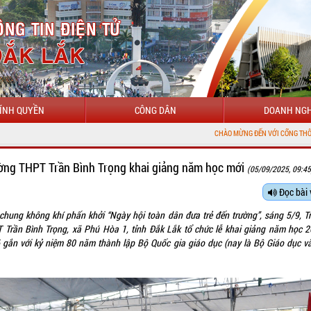
ÍNH QUYỀN
CÔNG DÂN
DOANH NGH
CHÀO MỪNG ĐẾN VỚI CỔNG THÔNG TIN ĐIỆN TỬ TỈNH ĐẮK L
ờng THPT Trần Bình Trọng khai giảng năm học mới
(05/09/2025, 09:45
Đọc bài 
chung không khí phấn khởi
“Ngày hội toàn dân đưa trẻ đến trường”
, sáng 5/9, T
 Trần Bình Trọng, xã Phú Hòa 1, tỉnh Đắk Lắk tổ chức lễ khai giảng năm học 2
 gắn với kỷ niệm 80 năm thành lập Bộ Quốc gia giáo dục (nay là Bộ Giáo dục v
.