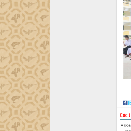
công tác cải cách hành chính mô hình
mới
UBND tỉnh họp báo định kỳ tháng 4
năm 2026
Hội thảo khoa học “Giải pháp thúc đẩy
phát triển nền kinh tế xanh tại tỉnh
Đắk Lắk”
Tăng cường giám sát, đôn đốc thực
hiện nhiệm vụ quản lý tài sản công
hàng tuần
Tháo gỡ những vướng mắc, đẩy mạnh
công tác cải cách thủ tục hành chính
tại Trung tâm Phục vụ hành chính
công tỉnh
Đắk Lắk: Tôn vinh 46 giải pháp tại Hội
thi Sáng tạo Kỹ thuật 2024 - 2025
Đắk Lắk rà soát, điều chỉnh Đề án 190
về phát triển nuôi trồng thủy sản
Các t
Phó Chủ tịch UBND tỉnh Đắk Lắk
Trương Công Thái kiểm tra thực địa
Đoàn