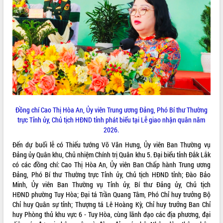
ĐIỂM TIN VĂN BẢN
QUY HOẠCH - KẾ HOẠCH
Đồng chí Cao Thị Hòa An, Ủy viên Trung ương Đảng, Phó Bí thư Thường
trực Tỉnh ủy, Chủ tịch HĐND tỉnh phát biểu tại Lễ giao nhận quân năm
2026.
Đến dự buổi lễ có Thiếu tướng Võ Văn Hưng, Ủy viên Ban Thường vụ
Đảng ủy Quân khu, Chủ nhiệm Chính trị Quân khu 5. Đại biểu tỉnh Đắk Lắk
có các đồng chí: Cao Thị Hòa An, Ủy viên Ban Chấp hành Trung ương
Đảng, Phó Bí thư Thường trực Tỉnh ủy, Chủ tịch HĐND tỉnh; Đào Bảo
Minh, Ủy viên Ban Thường vụ Tỉnh ủy, Bí thư Đảng ủy, Chủ tịch
HĐND phường Tuy Hòa; Đại tá Trần Quang Tâm, Phó Chỉ huy trưởng Bộ
Chỉ huy Quân sự tỉnh; Thượng tá Lê Hoàng Kỳ, Chỉ huy trưởng Ban Chỉ
huy Phòng thủ khu vực 6 - Tuy Hòa, cùng lãnh đạo các địa phương, đại