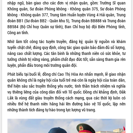
nhập ngũ, bàn giao cho các đơn vị nhận quân, gồm: Trường Sĩ quan
phát triển mới
Không quân, Sư đoàn Phòng không - Không quân 375, Sư đoàn Phòng
Thường trực HĐND tỉnh Đắk Lắk gặp
không - Không quân 377, Trung tâm Huấn luyện Vùng 4 Hải quân, Trung
mặt Đoàn chuyên gia y tế TP. Hồ Chí
đoàn BB1 (Sư đoàn BB2 - Quân khu 5), Trung đoàn BB888 và Trung đoàn
Minh
BB584 (Bộ Chỉ huy Quân sự tỉnh), Ban Chỉ huy bộ đội Biên Phòng tỉnh,
THỐNG KÊ TRUY CẬP
Lễ truy điệu và an táng hài cốt liệt sĩ
Công an tỉnh.
tại Nghĩa trang Liệt sĩ xã Sơn Hòa
Hôm nay:
27134
Nhờ làm tốt công tác tuyên truyền, đăng ký, quản lý nguồn và khám
Bàn giải pháp tháo gỡ khó khăn trong
Tất cả:
66039874
tuyển chặt chẽ, đúng quy định, công tác giao quân bảo đảm đủ số lượng,
xuất khẩu sầu riêng và triển khai quy
nâng cao chất lượng. Các tân binh là những thanh niên có sức khỏe, tư
định EUDR
tưởng chính trị vững vàng, phẩm chất đạo đức tốt, sẵn sàng tham gia rèn
Thứ trưởng Bộ Nông nghiệp và Môi
luyện, phấn đấu trong môi trường quân đội.
trường Nguyễn Hoàng Hiệp khảo sát
Phát biểu tại buổi lễ, đồng chí Cao Thị Hòa An nhấn mạnh, lễ giao nhận
vùng trồng và doanh nghiệp đóng gói
quân không chỉ là ngày hội của tuổi trẻ mà còn là ngày hội của toàn dân,
sầu riêng tại Đắk Lắk
thể hiện sâu sắc truyền thống yêu nước, tinh thần trách nhiệm và nghĩa
Trình diễn nghệ thuật chế biến các
vụ thiêng liêng của công dân đối với Tổ quốc.
Đồng chí khẳng định, Đắk
món ăn từ sầu riêng
Lắk là vùng đất giàu truyền thống cách mạng, qua các thời kỳ luôn có
Đắk Lắk công bố Quy hoạch và xúc
nhiều thế hệ thanh niên hăng hái lên đường bảo vệ Tổ quốc, lập nên
tiến đầu tư tỉnh
những thành tích đáng tự hào trong lực lượng vũ trang.
Ngành cá ngừ Đắk Lắk chủ động thích
ứng để giữ vững thị trường xuất khẩu
Diễn đàn Kinh tế tư nhân Việt Nam đột