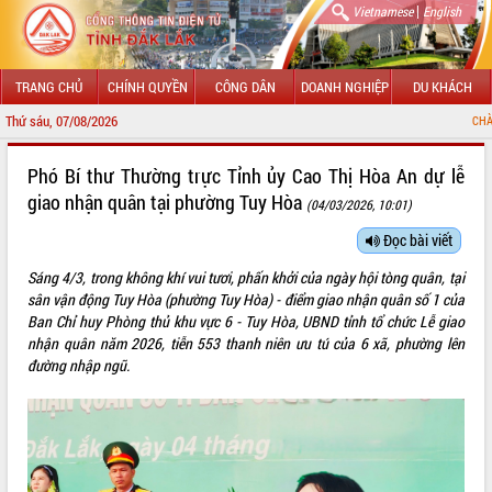
|
Vietnamese
English
TRANG CHỦ
CHÍNH QUYỀN
CÔNG DÂN
DOANH NGHIỆP
DU KHÁCH
Thứ sáu, 07/08/2026
CHÀO MỪNG ĐẾN VỚ
GIỚI THIỆU
Phó Bí thư Thường trực Tỉnh ủy Cao Thị Hòa An dự lễ
giao nhận quân tại phường Tuy Hòa
(04/03/2026, 10:01)
LÃNH ĐẠO UBND TỈNH
Đọc bài viết
TIN TỨC SỰ KIỆN
Sáng 4/3, trong không khí vui tươi, phấn khởi của ngày hội tòng quân, tại
SỞ, BAN, NGÀNH
sân vận động Tuy Hòa (phường Tuy Hòa) - điểm giao nhận quân số 1 của
Ban Chỉ huy Phòng thủ khu vực 6 - Tuy Hòa, UBND tỉnh tổ chức Lễ giao
UBND CÁC XÃ, PHƯỜNG
nhận quân năm 2026, tiễn 553 thanh niên ưu tú của 6 xã, phường lên
đường nhập ngũ.
THÔNG TIN CHỈ ĐẠO ĐIỀU HÀNH
HỆ THỐNG VĂN BẢN
VĂN BẢN HĐND TỈNH