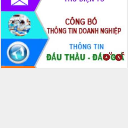
2026-2031
Đảm bảo cuộc bầu cử đại biểu Quốc
hội và đại biểu HĐND các cấp diễn ra
an toàn, hiệu quả, đúng quy định
Thủ tướng Chính phủ Phạm Minh Chính
kiểm tra, chỉ đạo hoàn thành các dự
án cao tốc và thăm khu tái định cư tại
Đắk Lắk
Sôi nổi Hội đua ngựa truyền thống Gò
Thì Thùng mừng Xuân Bính Ngọ 2026
Lãnh đạo tỉnh dâng hương tưởng niệm
tại Đập Đồng Cam đầu Xuân Bính Ngọ
Ngành nông nghiệp phấn đấu tăng
trưởng đạt 5,86% trong năm 2026
UBND tỉnh Đắk Lắk triển khai công tác
quốc phòng, quân sự địa phương năm
2026
Đắk Lắk tập trung toàn lực khắc phục
tồn tại IUU, sẵn sàng làm việc với
Đoàn thanh tra EC
Chủ tịch UBND tỉnh Tạ Anh Tuấn thăm,