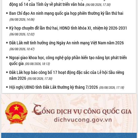
Tập huấn ứng dụng trí tuệ nhân tạo (AI)
động số 14 của Tỉnh ủy về phát triển văn hóa
(06/08/2026, 17:30)
trong thương mại điện tử năm 2026
Ban Chỉ đạo An ninh mạng quốc gia họp phiên thường kỳ lần thứ hai
Đoàn đại biểu Quốc hội tỉnh Đắk Lắk
(06/08/2026, 14:06)
trao đổi thông tin trước Kỳ họp thứ
Kỳ họp chuyên đề lần thứ hai, HĐND tỉnh khóa XI, nhiệm kỳ 2026-2031
nhất, Quốc hội khóa XVI
(06/08/2026, 12:02)
Quyết liệt cải cách hành chính, khơi
Đắk Lắk mít tinh hưởng ứng Ngày An ninh mạng Việt Nam năm 2026
thông nguồn lực phát triển
(06/08/2026, 10:47)
Nâng cao hiệu lực, hiệu quả HĐND
Ngoại giao khoa học, công nghệ góp phần kiến tạo năng lực phát triển
tỉnh thông qua hiện đại hóa hành chính
quốc gia
(05/08/2026, 18:13)
Xã Ea Phê gắn cải cách hành chính với
chuyển đổi số
Đắk Lắk họp báo công bố 17 hoạt động đặc sắc của Lễ hội Sầu riêng
năm 2026
(05/08/2026, 17:30)
Phó Chủ tịch Thường trực UBND tỉnh
Hồ Thị Nguyên Thảo làm việc tại Trung
Hội nghị UBND tỉnh Đắk Lắk thường kỳ tháng 7/2026
(05/08/2026, 17:18)
tâm Phục vụ hành chính công xã Ea
Phê
Xây dựng nền hành chính số đồng
hành cùng nông dân dân, doanh nghiệp
Giai đoạn 2026-2030, Đắk Lắk phấn
đấu có 77% xã đạt chuẩn nông thôn
mới