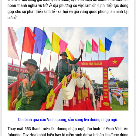
Hội thảo góp ý hồ sơ điều chỉnh quy
hoàn thành nghĩa vụ trở về địa phương có việc làm ổn định, tiếp tục đóng
hoạch tỉnh Đắk Lắk thời kỳ 2021-2030,
góp cho sự phát triển kinh tế - xã hội và giữ vững quốc phòng, an ninh tại
tầm nhìn đến năm 2050
cơ sở.
Nâng cao hiệu quả hoạt động của các
doanh nghiệp nhà nước
Hội nghị triển khai kết nối mạng
truyền số liệu chuyên dùng phục vụ cơ
quan Đảng, Nhà nước
Lễ phát động chuỗi hoạt động chung
tay làm sạch môi trường
Xã Ea Kar bước chuyển mình trong
công tác cải cách hành chính mô hình
mới
UBND tỉnh họp báo định kỳ tháng 4
năm 2026
Hội thảo khoa học “Giải pháp thúc đẩy
phát triển nền kinh tế xanh tại tỉnh
Đắk Lắk”
Tân binh qua cầu Vinh quang, sẵn sàng lên đường nhập ngũ.
Tăng cường giám sát, đôn đốc thực
hiện nhiệm vụ quản lý tài sản công
Thay mặt 553 thanh niên lên đường nhập ngũ, tân binh Lê Đình Vĩnh An
hàng tuần
(phường Tuy Hòa) phát biểu bày tỏ niềm vinh dự và tự hào khi được đứng