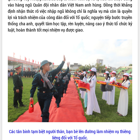
vào hàng ngũ Quân đội nhân dân Việt Nam anh hùng. Đồng thời khẳng
Tháo gỡ những vướng mắc, đẩy mạnh
định nhận thức rõ việc nhập ngũ không chỉ là nghĩa vụ mà còn là quyền
công tác cải cách thủ tục hành chính
lợi và trách nhiệm của công dân đối với Tổ quốc; nguyện tiếp bước truyền
tại Trung tâm Phục vụ hành chính
thống cha anh, quyết tâm học tập, rèn luyện, nâng cao ý thức tổ chức kỷ
công tỉnh
luật, hoàn thành tốt mọi nhiệm vụ được giao.
Đắk Lắk: Tôn vinh 46 giải pháp tại Hội
thi Sáng tạo Kỹ thuật 2024 - 2025
Đắk Lắk rà soát, điều chỉnh Đề án 190
về phát triển nuôi trồng thủy sản
Phó Chủ tịch UBND tỉnh Đắk Lắk
Trương Công Thái kiểm tra thực địa
Dự án cao tốc Khánh Hòa - Buôn Ma
Thuột
Định vị cà phê Việt Nam như một “di
sản sống” trong dòng chảy toàn cầu
Xây dựng nông thôn mới: Nâng cao đời
sống người dân từ những mô hình thiết
thực
Quyết liệt tháo gỡ vướng mắc, đẩy
nhanh tiến độ các dự án trọng điểm
Các tân binh tạm biệt người thân, bạn bè lên đường làm nhiệm vụ thiêng
trong Khu kinh tế Nam Phú Yên
liêng đối với Tổ quốc.