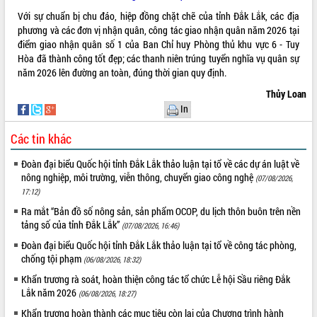
Hòn Yến phát triển du lịch gắn với bảo
Với sự chuẩn bị chu đáo, hiệp đồng chặt chẽ của tỉnh Đắk Lắk, các địa
tồn biển
phương và các đơn vị nhận quân, công tác giao nhận quân năm 2026 tại
Lấy ý kiến điều chỉnh Quy hoạch tỉnh
điểm giao nhận quân số 1 của Ban Chỉ huy Phòng thủ khu vực 6 - Tuy
Đắk Lắk thời kỳ 2021-2030, tầm nhìn
Hòa đã thành công tốt đẹp; các thanh niên trúng tuyển nghĩa vụ quân sự
đến năm 2050
năm 2026 lên đường an toàn, đúng thời gian quy định.
Phát động chiến dịch 30 ngày đêm
Thủy Loan
giải phóng mặt bằng Tuyến đường bộ
In
ven biển
Đắk Lắk nỗ lực thúc đẩy tăng trưởng
Các tin khác
kinh tế từ 10% trở lên trong Quý
II/2026
Đoàn đại biểu Quốc hội tỉnh Đắk Lắk thảo luận tại tổ về các dự án luật về
Đắk Lắk ký kết thỏa thuận hợp tác về
nông nghiệp, môi trường, viễn thông, chuyển giao công nghệ
(07/08/2026,
chuyển đổi số giai đoạn 2026 – 2030
17:12)
với Tập đoàn Bưu chính Viễn thông
Ra mắt “Bản đồ số nông sản, sản phẩm OCOP, du lịch thôn buôn trên nền
Việt Nam
tảng số của tỉnh Đắk Lắk”
(07/08/2026, 16:46)
Thứ trưởng Bộ Y tế làm việc với tỉnh
Đoàn đại biểu Quốc hội tỉnh Đắk Lắk thảo luận tại tổ về công tác phòng,
Đắk Lắk về phát triển nhân lực y tế
chống tội phạm
(06/08/2026, 18:32)
cho trạm y tế cấp xã
Khẩn trương rà soát, hoàn thiện công tác tổ chức Lễ hội Sầu riêng Đắk
Du lịch Đắk Lắk nâng tầm trải nghiệm
Lắk năm 2026
du khách thông qua Hệ thống cơ sở dữ
(06/08/2026, 18:27)
liệu và Bản đồ số
Khẩn trương hoàn thành các mục tiêu còn lại của Chương trình hành