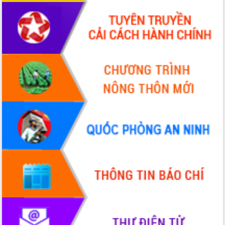
hai con số trong năm 2026
Tổ chức trang trọng Lễ hội Đền thờ
Lương Văn Chánh năm 2026
Phó Bí thư Tỉnh ủy Đắk Lắk Đỗ Hữu
Huy giữ chức Bí thư Đảng ủy Ủy Ban
Nhân dân tỉnh
Bệnh án điện tử thúc đẩy chuyển đổi
số y tế tại Đắk Lắk
Chuyển đổi số thư viện: Mở rộng
không gian tri thức trong thời đại số
Đánh giá, rút kinh nghiệm công tác tổ
chức diễn tập trước ngày bầu cử
Chương trình “Gặp gỡ hữu nghị –
Friendship Meeting New Year 2026”
Bầu cử Quốc hội và HĐND: Cử tri Đắk
Lắk gửi gắm niềm tin, kỳ vọng vào lá
phiếu
Đắk Lắk sẵn sàng các điều kiện cho
Ngày hội bầu cử đại biểu Quốc hội
khóa XVI và HĐND các cấp nhiệm kỳ