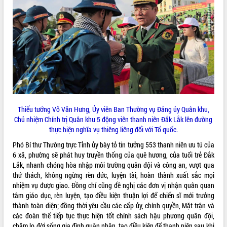
phá cơ chế - Hợp tác công tư
Đề án 06 tạo bước ngoặt đột phá trong
cải cách hành chính tỉnh Đắk Lắk
Kết nối tour, đẩy mạnh chuyển đổi số
để phát triển du lịch Đắk Lắk
Khởi động Dự án Đầu tư xây dựng hạ
tầng kỹ thuật Cụm công nghiệp Tân
Tiến
Gặp mặt các cơ quan báo chí nhân Kỷ
niệm 101 năm Ngày Báo chí Cách
Thiếu tướng Võ Văn Hưng, Ủy viên Ban Thường vụ Đảng ủy Quân khu,
mạng Việt Nam
Chủ nhiệm Chính trị Quân khu 5 động viên thanh niên Đắk Lắk lên đường
Đắk Lắk sơ kết 4 năm triển khai thực
thực hiện nghĩa vụ thiêng liêng đối với Tổ quốc.
hiện Đề án 06 của Chính phủ
Phó Bí thư Thường trực Tỉnh ủy bày tỏ tin tưởng 553 thanh niên ưu tú của
Họp báo thông tin về Hội nghị Công bố
6 xã, phường sẽ phát huy truyền thống của quê hương, của tuổi trẻ Đắk
Quy hoạch và Xúc tiến đầu tư tỉnh Đắk
Lắk, nhanh chóng hòa nhập môi trường quân đội và công an, vượt qua
Lắk
thử thách, không ngừng rèn đức, luyện tài, hoàn thành xuất sắc mọi
Khơi thông điểm nghẽn, đẩy nhanh
nhiệm vụ được giao. Đồng chí cũng đề nghị các đơn vị nhận quân quan
giải ngân vốn khắc phục thiên tai
tâm giáo dục, rèn luyện, tạo điều kiện thuận lợi để chiến sĩ mới trưởng
thành toàn diện; đồng thời yêu cầu các cấp ủy, chính quyền, Mặt trận và
HĐND tỉnh thông qua điều chỉnh Quy
các đoàn thể tiếp tục thực hiện tốt chính sách hậu phương quân đội,
hoạch tỉnh thời kỳ 2021-2030
chăm lo đời sống gia đình quân nhân, tạo điều kiện để thanh niên sau khi