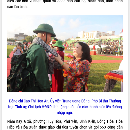
diện các đơn vị nhận quân và đông đảo cán bộ, Nhân dân, thân nhân
các tân binh.
VIDEO
Loading the player...
Khám bệnh, cấp phát thuốc miễn phí
và tặng quà người dân xã Cư Pui
Hội nghị UBND tỉnh Đắk Lắk thường kỳ
tháng 7/2026
Lễ truy tặng danh hiệu “Bà Mẹ Việt
Nam Anh hùng” và trao Huân chương
Lao động
ALBUM ẢNH
UBND tỉnh Đắk Lắk triển khai nhiệm
vụ 6 tháng cuối năm 2026
Kỳ họp thứ Hai, Hội đồng nhân dân
tỉnh khóa XI quyết nghị nhiều nội dung
quan trọng
Đồng chí Cao Thị Hòa An, Ủy viên Trung ương Đảng, Phó Bí thư Thường
Bí thư Tỉnh ủy Lương Nguyễn Minh
trực Tỉnh ủy, Chủ tịch HĐND tỉnh tặng quà, tiễn các thanh niên lên đường
Triết thăm, tặng quà người có công với
nhập ngũ.
cách mạng
Năm nay, 6 xã, phường: Tuy Hòa, Phú Yên, Bình Kiến, Đông Hòa, Hòa
Rà soát, hoàn thiện hệ thống thiết chế
Hiệp và Hòa Xuân được giao chỉ tiêu tuyển chọn và gọi 553 công dân
văn hóa, thể thao đáp ứng yêu cầu
LIÊN KẾT WEB