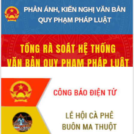
Chuyển đổi số 'mở đường' cho nông
nghiệp Đắk Lắk tăng trưởng bứt phá
Triển khai đồng bộ đo đạc, lập hồ sơ
địa chính, hoàn thiện cơ sở dữ liệu đất
đai
Ứng dụng sinh trắc học - Bước tiến
trong hành trình chuyển đổi số tại Đắk
Lắk
Đắk Lắk nâng cao hiệu quả công tác
Đảng từ Sổ tay đảng viên điện tử
Đắk Lắk đẩy mạnh nuôi biển công
nghệ, hướng tới phát triển thủy sản
bền vững
Tập huấn nâng cao năng lực triển khai
chuyển đổi số cho cán bộ, công chức
cấp xã
Đắk Lắk phát động hưởng ứng Ngày
Quyền của người tiêu dùng Việt Nam
2026
Đẩy mạnh cải cách hành chính, quyết
tâm đạt được mục tiêu tăng trưởng