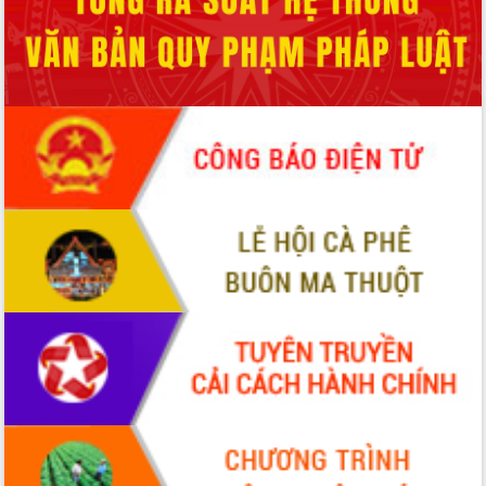
Hòn Yến phát triển du lịch gắn với bảo
tồn biển
Lấy ý kiến điều chỉnh Quy hoạch tỉnh
Đắk Lắk thời kỳ 2021-2030, tầm nhìn
đến năm 2050
Phát động chiến dịch 30 ngày đêm
giải phóng mặt bằng Tuyến đường bộ
ven biển
Đắk Lắk nỗ lực thúc đẩy tăng trưởng
kinh tế từ 10% trở lên trong Quý
II/2026
Đắk Lắk ký kết thỏa thuận hợp tác về
chuyển đổi số giai đoạn 2026 – 2030
với Tập đoàn Bưu chính Viễn thông
Việt Nam
Thứ trưởng Bộ Y tế làm việc với tỉnh
Đắk Lắk về phát triển nhân lực y tế
cho trạm y tế cấp xã
Du lịch Đắk Lắk nâng tầm trải nghiệm
du khách thông qua Hệ thống cơ sở dữ
liệu và Bản đồ số