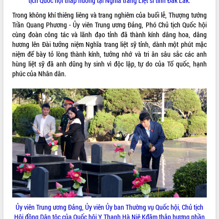
tịch Quốc hội thắp hương tại Nghĩa trang Liệt sĩ tỉnh Đắk Lắk.
phát triển mới
Trong không khí thiêng liêng và trang nghiêm của buổi lễ, Thượng tướng
Thường trực HĐND tỉnh Đắk Lắk gặp
Trần Quang Phương - Ủy viên Trung ương Đảng, Phó Chủ tịch Quốc hội
mặt Đoàn chuyên gia y tế TP. Hồ Chí
cùng đoàn công tác và lãnh đạo tỉnh đã thành kính dâng hoa, dâng
Minh
hương lên Đài tưởng niệm Nghĩa trang liệt sỹ tỉnh, dành một phút mặc
THỐNG KÊ TRUY CẬP
Lễ truy điệu và an táng hài cốt liệt sĩ
niệm để bày tỏ lòng thành kính, tưởng nhớ và tri ân sâu sắc các anh
tại Nghĩa trang Liệt sĩ xã Sơn Hòa
hùng liệt sỹ đã anh dũng hy sinh vì độc lập, tự do của Tổ quốc, hạnh
Hôm nay:
23096
phúc của Nhân dân.
Bàn giải pháp tháo gỡ khó khăn trong
Tất cả:
66035836
xuất khẩu sầu riêng và triển khai quy
định EUDR
Thứ trưởng Bộ Nông nghiệp và Môi
trường Nguyễn Hoàng Hiệp khảo sát
vùng trồng và doanh nghiệp đóng gói
sầu riêng tại Đắk Lắk
Trình diễn nghệ thuật chế biến các
món ăn từ sầu riêng
Đắk Lắk công bố Quy hoạch và xúc
tiến đầu tư tỉnh
Ngành cá ngừ Đắk Lắk chủ động thích
ứng để giữ vững thị trường xuất khẩu
Ủy viên Trung ương Đảng, Ủy viên Ủy ban Thường vụ Quốc hội, Chủ tịch
Diễn đàn Kinh tế tư nhân Việt Nam đột
Hội đồng Dân tộc của Quốc hội Y Thanh Hà Niê Kđăm thắp hương phần