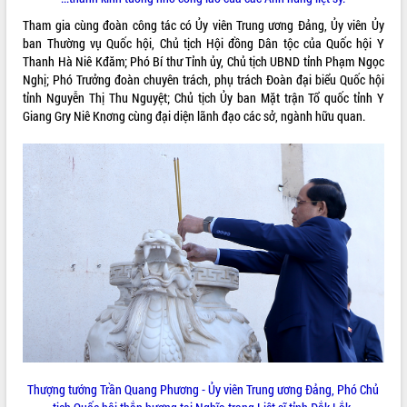
Tham gia cùng đoàn công tác có Ủy viên Trung ương Đảng, Ủy viên Ủy
VIDEO
ban Thường vụ Quốc hội, Chủ tịch Hội đồng Dân tộc của Quốc hội Y
Loading the player...
Thanh Hà Niê Kđăm; Phó Bí thư Tỉnh ủy, Chủ tịch UBND tỉnh Phạm Ngọc
Nghị; Phó Trưởng đoàn chuyên trách, phụ trách Đoàn đại biểu Quốc hội
Khám bệnh, cấp phát thuốc miễn phí
tỉnh Nguyễn Thị Thu Nguyệt; Chủ tịch Ủy ban Mặt trận Tổ quốc tỉnh Y
và tặng quà người dân xã Cư Pui
Giang Gry Niê Knơng cùng đại diện lãnh đạo các sở, ngành hữu quan.
Hội nghị UBND tỉnh Đắk Lắk thường kỳ
tháng 7/2026
Lễ truy tặng danh hiệu “Bà Mẹ Việt
Nam Anh hùng” và trao Huân chương
Lao động
ALBUM ẢNH
UBND tỉnh Đắk Lắk triển khai nhiệm
vụ 6 tháng cuối năm 2026
Kỳ họp thứ Hai, Hội đồng nhân dân
tỉnh khóa XI quyết nghị nhiều nội dung
quan trọng
Bí thư Tỉnh ủy Lương Nguyễn Minh
Triết thăm, tặng quà người có công với
cách mạng
Rà soát, hoàn thiện hệ thống thiết chế
Thượng tướng Trần Quang Phương - Ủy viên Trung ương Đảng, Phó Chủ
văn hóa, thể thao đáp ứng yêu cầu
LIÊN KẾT WEB