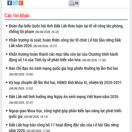
Hội thảo góp ý hồ sơ điều chỉnh quy
In
hoạch tỉnh Đắk Lắk thời kỳ 2021-2030,
tầm nhìn đến năm 2050
Các tin khác
Nâng cao hiệu quả hoạt động của các
Đoàn đại biểu Quốc hội tỉnh Đắk Lắk thảo luận tại tổ về công tác phòng,
doanh nghiệp nhà nước
chống tội phạm
(06/08/2026, 18:32)
Hội nghị triển khai kết nối mạng
Khẩn trương rà soát, hoàn thiện công tác tổ chức Lễ hội Sầu riêng Đắk
truyền số liệu chuyên dùng phục vụ cơ
Lắk năm 2026
quan Đảng, Nhà nước
(06/08/2026, 18:27)
Lễ phát động chuỗi hoạt động chung
Khẩn trương hoàn thành các mục tiêu còn lại của Chương trình hành
tay làm sạch môi trường
động số 14 của Tỉnh ủy về phát triển văn hóa
(06/08/2026, 17:30)
Xã Ea Kar bước chuyển mình trong
Ban Chỉ đạo An ninh mạng quốc gia họp phiên thường kỳ lần thứ hai
công tác cải cách hành chính mô hình
(06/08/2026, 14:06)
mới
Kỳ họp chuyên đề lần thứ hai, HĐND tỉnh khóa XI, nhiệm kỳ 2026-2031
UBND tỉnh họp báo định kỳ tháng 4
(06/08/2026, 12:02)
năm 2026
Đắk Lắk mít tinh hưởng ứng Ngày An ninh mạng Việt Nam năm 2026
Hội thảo khoa học “Giải pháp thúc đẩy
(06/08/2026, 10:47)
phát triển nền kinh tế xanh tại tỉnh
Ngoại giao khoa học, công nghệ góp phần kiến tạo năng lực phát triển
Đắk Lắk”
quốc gia
(05/08/2026, 18:13)
Tăng cường giám sát, đôn đốc thực
hiện nhiệm vụ quản lý tài sản công
Đắk Lắk họp báo công bố 17 hoạt động đặc sắc của Lễ hội Sầu riêng
hàng tuần
năm 2026
(05/08/2026, 17:30)