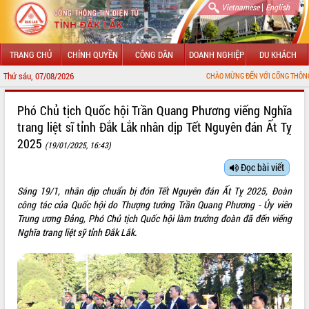
|
Vietnamese
English
TRANG CHỦ
CHÍNH QUYỀN
CÔNG DÂN
DOANH NGHIỆP
DU KHÁCH
Thứ sáu, 07/08/2026
CHÀO MỪNG ĐẾN VỚI CỔNG THÔNG TIN ĐIỆN TỬ 
GIỚI THIỆU
Phó Chủ tịch Quốc hội Trần Quang Phương viếng Nghĩa
trang liệt sĩ tỉnh Đắk Lắk nhân dịp Tết Nguyên đán Ất Tỵ
LÃNH ĐẠO UBND TỈNH
2025
(19/01/2025, 16:43)
TIN TỨC SỰ KIỆN
Đọc bài viết
SỞ, BAN, NGÀNH
Sáng 19/1, nhân dịp chuẩn bị đón Tết Nguyên đán Ất Tỵ 2025, Đoàn
công tác của Quốc hội do Thượng tướng Trần Quang Phương - Ủy viên
UBND CÁC XÃ, PHƯỜNG
Trung ương Đảng, Phó Chủ tịch Quốc hội làm trưởng đoàn đã đến viếng
Nghĩa trang liệt sỹ tỉnh Đắk Lắk.
THÔNG TIN CHỈ ĐẠO ĐIỀU HÀNH
HỆ THỐNG VĂN BẢN
VĂN BẢN HĐND TỈNH