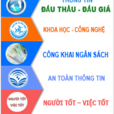
Chuyển đổi số 'mở đường' cho nông
nghiệp Đắk Lắk tăng trưởng bứt phá
Triển khai đồng bộ đo đạc, lập hồ sơ
địa chính, hoàn thiện cơ sở dữ liệu đất
đai
Ứng dụng sinh trắc học - Bước tiến
trong hành trình chuyển đổi số tại Đắk
Lắk
Đắk Lắk nâng cao hiệu quả công tác
Đảng từ Sổ tay đảng viên điện tử
Đắk Lắk đẩy mạnh nuôi biển công
nghệ, hướng tới phát triển thủy sản
bền vững
Tập huấn nâng cao năng lực triển khai
chuyển đổi số cho cán bộ, công chức
cấp xã
Đắk Lắk phát động hưởng ứng Ngày
Quyền của người tiêu dùng Việt Nam
2026
Đẩy mạnh cải cách hành chính, quyết
tâm đạt được mục tiêu tăng trưởng