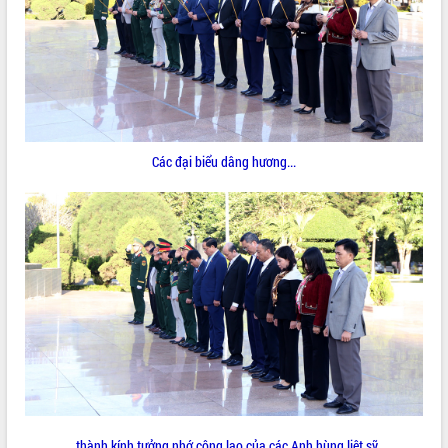
ĐIỂM TIN VĂN BẢN
QUY HOẠCH - KẾ HOẠCH
Các đại biểu dâng hương...
...thành kính tưởng nhớ công lao của các Anh hùng liệt sỹ.