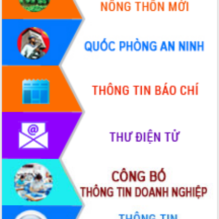
Tập huấn ứng dụng trí tuệ nhân tạo (AI)
trong thương mại điện tử năm 2026
Đoàn đại biểu Quốc hội tỉnh Đắk Lắk
trao đổi thông tin trước Kỳ họp thứ
nhất, Quốc hội khóa XVI
Quyết liệt cải cách hành chính, khơi
thông nguồn lực phát triển
Nâng cao hiệu lực, hiệu quả HĐND
tỉnh thông qua hiện đại hóa hành chính
Xã Ea Phê gắn cải cách hành chính với
chuyển đổi số
Phó Chủ tịch Thường trực UBND tỉnh
Hồ Thị Nguyên Thảo làm việc tại Trung
tâm Phục vụ hành chính công xã Ea
Phê
Xây dựng nền hành chính số đồng
hành cùng nông dân dân, doanh nghiệp
Giai đoạn 2026-2030, Đắk Lắk phấn
đấu có 77% xã đạt chuẩn nông thôn
mới