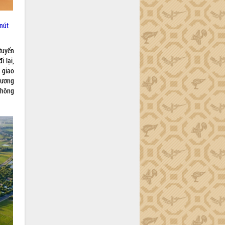
nút
tuyến
i lại,
 giao
phương
thông