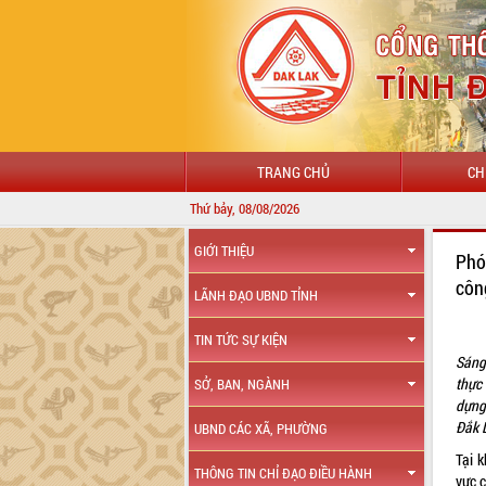
TRANG CHỦ
CH
Thứ bảy, 08/08/2026
CHÀO
GIỚI THIỆU
Phó
côn
LÃNH ĐẠO UBND TỈNH
TIN TỨC SỰ KIỆN
Sáng
thực
SỞ, BAN, NGÀNH
dựng
Đắk 
UBND CÁC XÃ, PHƯỜNG
Tại k
THÔNG TIN CHỈ ĐẠO ĐIỀU HÀNH
vực 