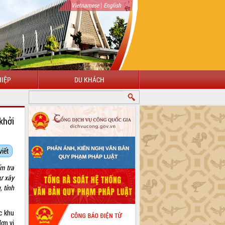
|
Vietnamese
English
IỆP
DU KHÁCH
khởi
viết
m tra
ư xây
 tỉnh
ác khu
ơn vị