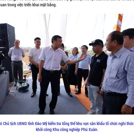
quan trong việc triển khai mặt bằng.
ó Chủ tịch UBND tỉnh Đào Mỹ kiểm tra tổng thể khu vực sân khấu tổ chức nghi thức
khởi công Khu công nghiệp Phú Xuân.