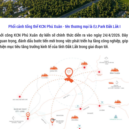
Phối cảnh tổng thể KCN Phú Xuân - tên thương mại là Ez.Park Đắk Lắk I
hởi công KCN Phú Xuân dự kiến sẽ chính thức diễn ra vào ngày 24/4/2026. Đây 
quan trọng, đánh dấu bước tiến mới trong việc phát triển hạ tầng công nghiệp, gó
hiện mục tiêu tăng trưởng kinh tế của tỉnh Đắk Lắk trong giai đoạn tới.