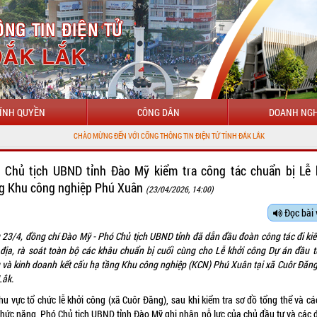
ÍNH QUYỀN
CÔNG DÂN
DOANH NGH
 MỪNG ĐẾN VỚI CỔNG THÔNG TIN ĐIỆN TỬ TỈNH ĐẮK LẮK
 Chủ tịch UBND tỉnh Đào Mỹ kiểm tra công tác chuẩn bị Lễ 
g Khu công nghiệp Phú Xuân
(23/04/2026, 14:00)
Đọc bài 
 23/4, đồng chí Đào Mỹ - Phó Chủ tịch UBND tỉnh đã dẫn đầu đoàn công tác đi kiể
 địa, rà soát toàn bộ các khâu chuẩn bị cuối cùng cho Lễ khởi công Dự án đầu t
 và kinh doanh kết cấu hạ tầng Khu công nghiệp (KCN) Phú Xuân tại xã Cuôr Đăng,
Lắk.
hu vực tổ chức lễ khởi công (xã Cuôr Đăng), sau khi kiểm tra sơ đồ tổng thể và c
chức năng, Phó Chủ tịch UBND tỉnh Đào Mỹ ghi nhận nỗ lực của chủ đầu tư và các đ