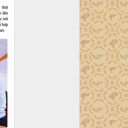
 thời
h liên
c nút
ối hợp
uan.