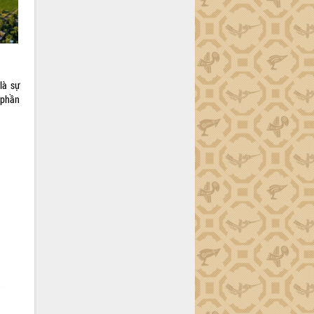
là sự
p phần