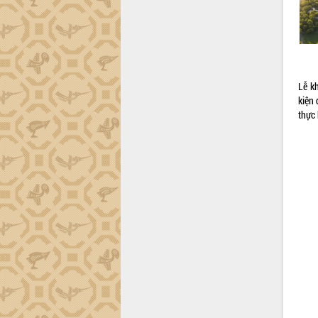
Lễ k
kiện 
thực 