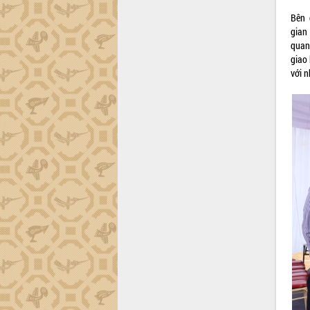
Bên 
gian 
quan
giao 
với n