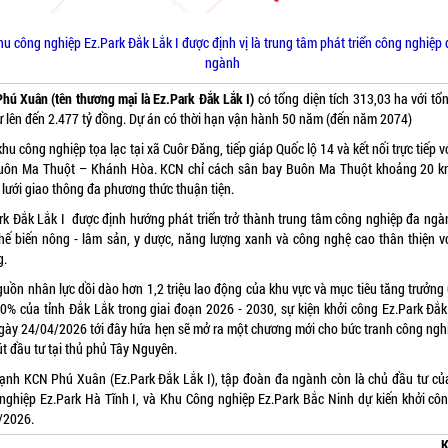
hu công nghiệp Ez.Park Đắk Lắk I được định vị là trung tâm phát triển công nghiệp 
ngành
hú Xuân (tên thương mại là Ez.Park Đắk Lắk I)
có tổng diện tích 313,03 ha với tổ
ư lên đến 2.477 tỷ đồng. Dự án có thời hạn vận hành 50 năm (đến năm 2074)
 khu công nghiệp tọa lạc tại xã Cuôr Đăng, tiếp giáp Quốc lộ 14 và kết nối trực tiếp v
uôn Ma Thuột – Khánh Hòa. KCN chỉ cách sân bay Buôn Ma Thuột khoảng 20 k
lưới giao thông đa phương thức thuận tiện.
rk Đắk Lắk I được định hướng phát triển trở thành trung tâm công nghiệp đa ngà
chế biến nông - lâm sản, y dược, năng lượng xanh và công nghệ cao thân thiện v
g.
guồn nhân lực dồi dào hơn 1,2 triệu lao động của khu vực và mục tiêu tăng trưởn
10% của tỉnh Đắk Lắk trong giai đoạn 2026 - 2030, sự kiện khởi công Ez.Park Đắk
gày 24/04/2026 tới đây hứa hẹn sẽ mở ra một chương mới cho bức tranh công ngh
út đầu tư tại thủ phủ Tây Nguyên.
ạnh KCN Phú Xuân (Ez.Park Đắk Lắk I), tập đoàn đa ngành còn là chủ đầu tư c
nghiệp Ez.Park Hà Tĩnh I, và Khu Công nghiệp Ez.Park Bắc Ninh dự kiến khởi cô
/2026.
K