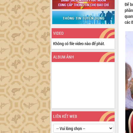
Để bu
phần
quan,
các B
VIDEO
Không có file video nào để phát.
ALBUM ẢNH
LIÊN KẾT WEB