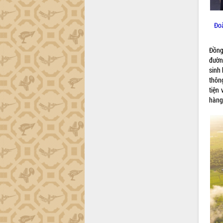
Đo
Đồng
đường
sinh
thông
tiện
hàng