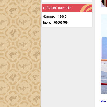
THỐNG KÊ TRUY CẬP
Hôm nay:
18086
Tất cả:
66063409
Phó 