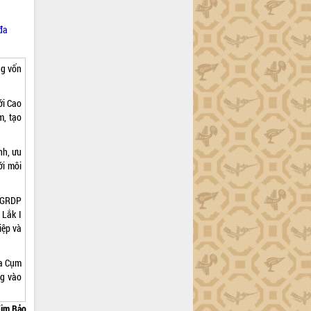
đa
ng vốn
ới Cao
m, tạo
nh, ưu
ới môi
g GRDP
 Lắk I
iệp và
ủa Cụm
ng vào
im Bảo