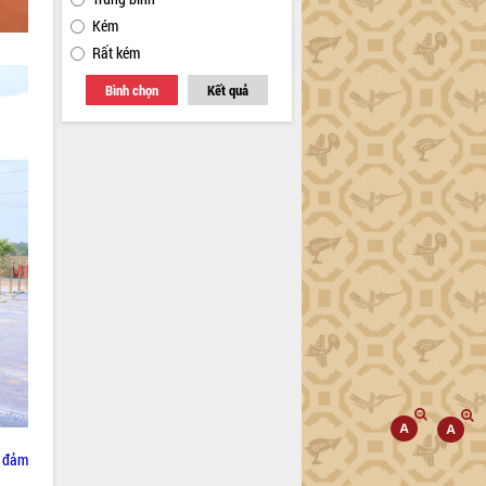
Kém
Rất kém
Bình chọn
Kết quả
, đảm