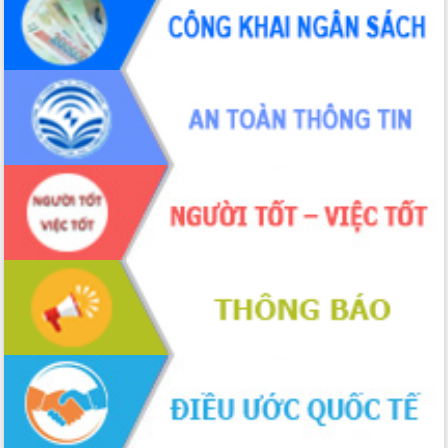
Xây dựng nền hành chính số đồng
hành cùng nông dân dân, doanh nghiệp
Giai đoạn 2026-2030, Đắk Lắk phấn
đấu có 77% xã đạt chuẩn nông thôn
mới
Chuyển đổi số 'mở đường' cho nông
nghiệp Đắk Lắk tăng trưởng bứt phá
Triển khai đồng bộ đo đạc, lập hồ sơ
địa chính, hoàn thiện cơ sở dữ liệu đất
đai
Ứng dụng sinh trắc học - Bước tiến
trong hành trình chuyển đổi số tại Đắk
Lắk
Đắk Lắk nâng cao hiệu quả công tác
Đảng từ Sổ tay đảng viên điện tử
Đắk Lắk đẩy mạnh nuôi biển công
nghệ, hướng tới phát triển thủy sản
bền vững
Tập huấn nâng cao năng lực triển khai
chuyển đổi số cho cán bộ, công chức