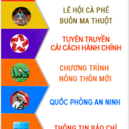
Xây dựng nông thôn mới: Nâng cao đời
sống người dân từ những mô hình thiết
thực
Quyết liệt tháo gỡ vướng mắc, đẩy
nhanh tiến độ các dự án trọng điểm
trong Khu kinh tế Nam Phú Yên
Hòn Yến phát triển du lịch gắn với bảo
tồn biển
Lấy ý kiến điều chỉnh Quy hoạch tỉnh
Đắk Lắk thời kỳ 2021-2030, tầm nhìn
đến năm 2050
Phát động chiến dịch 30 ngày đêm
giải phóng mặt bằng Tuyến đường bộ
ven biển
Đắk Lắk nỗ lực thúc đẩy tăng trưởng
kinh tế từ 10% trở lên trong Quý
II/2026
Đắk Lắk ký kết thỏa thuận hợp tác về
chuyển đổi số giai đoạn 2026 – 2030
với Tập đoàn Bưu chính Viễn thông
Việt Nam