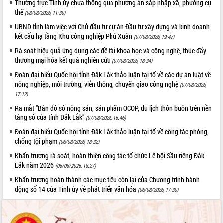
Quy hoạch và Xúc tiến đầu tư tỉnh Đắk
Thường trực Tỉnh ủy chưa thông qua phương án sáp nhập xã, phường cụ
Lắk
thể
(08/08/2026, 11:30)
Khơi thông điểm nghẽn, đẩy nhanh
UBND tỉnh làm việc với Chủ đầu tư dự án Đầu tư xây dựng và kinh doanh
giải ngân vốn khắc phục thiên tai
kết cấu hạ tầng Khu công nghiệp Phú Xuân
(07/08/2026, 19:47)
HĐND tỉnh thông qua điều chỉnh Quy
Rà soát hiệu quả ứng dụng các đề tài khoa học và công nghệ, thúc đẩy
hoạch tỉnh thời kỳ 2021-2030
thương mại hóa kết quả nghiên cứu
(07/08/2026, 18:34)
Hội thảo góp ý hồ sơ điều chỉnh quy
Đoàn đại biểu Quốc hội tỉnh Đắk Lắk thảo luận tại tổ về các dự án luật về
hoạch tỉnh Đắk Lắk thời kỳ 2021-2030,
nông nghiệp, môi trường, viễn thông, chuyển giao công nghệ
(07/08/2026,
tầm nhìn đến năm 2050
17:12)
Nâng cao hiệu quả hoạt động của các
Ra mắt “Bản đồ số nông sản, sản phẩm OCOP, du lịch thôn buôn trên nền
doanh nghiệp nhà nước
tảng số của tỉnh Đắk Lắk”
(07/08/2026, 16:46)
Hội nghị triển khai kết nối mạng
Đoàn đại biểu Quốc hội tỉnh Đắk Lắk thảo luận tại tổ về công tác phòng,
truyền số liệu chuyên dùng phục vụ cơ
chống tội phạm
(06/08/2026, 18:32)
quan Đảng, Nhà nước
Lễ phát động chuỗi hoạt động chung
Khẩn trương rà soát, hoàn thiện công tác tổ chức Lễ hội Sầu riêng Đắk
Lắk năm 2026
tay làm sạch môi trường
(06/08/2026, 18:27)
Xã Ea Kar bước chuyển mình trong
Khẩn trương hoàn thành các mục tiêu còn lại của Chương trình hành
công tác cải cách hành chính mô hình
động số 14 của Tỉnh ủy về phát triển văn hóa
(06/08/2026, 17:30)
mới
UBND tỉnh họp báo định kỳ tháng 4
năm 2026