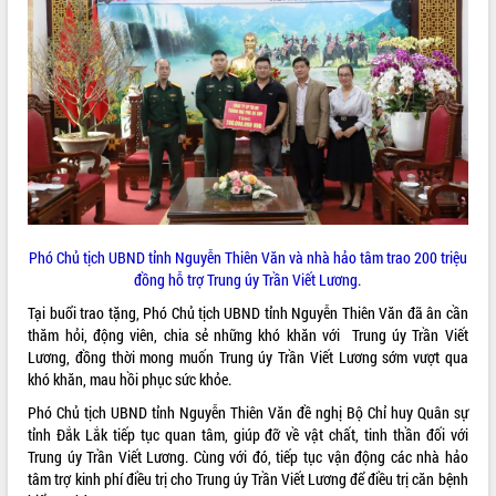
ĐIỂM TIN VĂN BẢN
QUY HOẠCH - KẾ HOẠCH
Phó Chủ tịch UBND tỉnh Nguyễn Thiên Văn và nhà hảo tâm trao 200 triệu
đồng hỗ trợ Trung úy Trần Viết Lương.
Tại buổi trao tặng, Phó Chủ tịch UBND tỉnh Nguyễn Thiên Văn đã ân cần
thăm hỏi, động viên, chia sẻ những khó khăn với Trung úy Trần Viết
Lương, đồng thời mong muốn Trung úy Trần Viết Lương sớm vượt qua
khó khăn, mau hồi phục sức khỏe.
Phó Chủ tịch UBND tỉnh Nguyễn Thiên Văn đề nghị Bộ Chỉ huy Quân sự
tỉnh Đắk Lắk tiếp tục quan tâm, giúp đỡ về vật chất, tinh thần đối với
Trung úy Trần Viết Lương. Cùng với đó, tiếp tục vận động các nhà hảo
tâm trợ kinh phí điều trị cho Trung úy Trần Viết Lương để điều trị căn bệnh