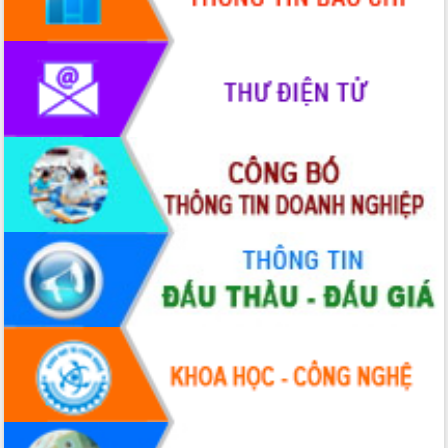
Thứ trưởng Bộ Y tế làm việc với tỉnh
Đắk Lắk về phát triển nhân lực y tế
cho trạm y tế cấp xã
Du lịch Đắk Lắk nâng tầm trải nghiệm
du khách thông qua Hệ thống cơ sở dữ
liệu và Bản đồ số
Tập huấn ứng dụng trí tuệ nhân tạo (AI)
trong thương mại điện tử năm 2026
Đoàn đại biểu Quốc hội tỉnh Đắk Lắk
trao đổi thông tin trước Kỳ họp thứ
nhất, Quốc hội khóa XVI
Quyết liệt cải cách hành chính, khơi
thông nguồn lực phát triển
Nâng cao hiệu lực, hiệu quả HĐND
tỉnh thông qua hiện đại hóa hành chính
Xã Ea Phê gắn cải cách hành chính với
chuyển đổi số
Phó Chủ tịch Thường trực UBND tỉnh
Hồ Thị Nguyên Thảo làm việc tại Trung
tâm Phục vụ hành chính công xã Ea
Phê