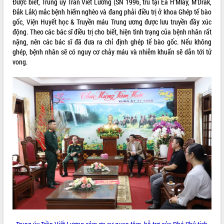
Được biết, Trung úy Trần Viết Lương (SN 1996, trú tại Ea H'Mlay, M'Drắk,
quan trọng
Đắk Lắk) mắc bệnh hiểm nghèo và đang phải điều trị ở khoa Ghép tế bào
Bí thư Tỉnh ủy Lương Nguyễn Minh
gốc, Viện Huyết học & Truyền máu Trung ương được lưu truyền đầy xúc
Triết thăm, tặng quà người có công với
động. Theo các bác sĩ điều trị cho biết, hiện tình trạng của bệnh nhân rất
cách mạng
nặng, nên các bác sĩ đã đưa ra chỉ định ghép tế bào gốc. Nếu không
ghép, bệnh nhân sẽ có nguy cơ chảy máu và nhiễm khuẩn sẽ dẫn tới tử
Rà soát, hoàn thiện hệ thống thiết chế
vong.
văn hóa, thể thao đáp ứng yêu cầu
LIÊN KẾT WEB
phát triển mới
Thường trực HĐND tỉnh Đắk Lắk gặp
mặt Đoàn chuyên gia y tế TP. Hồ Chí
Minh
THỐNG KÊ TRUY CẬP
Lễ truy điệu và an táng hài cốt liệt sĩ
tại Nghĩa trang Liệt sĩ xã Sơn Hòa
Hôm nay:
12756
Bàn giải pháp tháo gỡ khó khăn trong
Tất cả:
66098424
xuất khẩu sầu riêng và triển khai quy
định EUDR
Thứ trưởng Bộ Nông nghiệp và Môi
trường Nguyễn Hoàng Hiệp khảo sát
vùng trồng và doanh nghiệp đóng gói
sầu riêng tại Đắk Lắk
Trình diễn nghệ thuật chế biến các