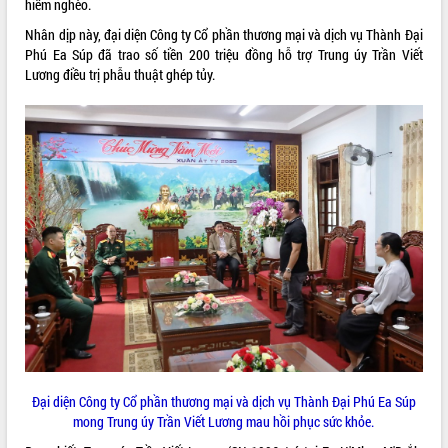
hiểm nghèo.
VIDEO
Nhân dịp này, đại diện Công ty Cổ phần thương mại và dịch vụ Thành Đại
Phú Ea Súp đã trao số tiền 200 triệu đồng hỗ trợ Trung úy Trần Viết
Lương điều trị phẫu thuật ghép tủy.
Khám bệnh, cấp phát thuốc miễn phí
và tặng quà người dân xã Cư Pui
Hội nghị UBND tỉnh Đắk Lắk thường kỳ
tháng 7/2026
Lễ truy tặng danh hiệu “Bà Mẹ Việt
Nam Anh hùng” và trao Huân chương
Lao động
ALBUM ẢNH
UBND tỉnh Đắk Lắk triển khai nhiệm
vụ 6 tháng cuối năm 2026
Đại diện Công ty Cổ phần thương mại và dịch vụ Thành Đại Phú Ea Súp
mong Trung úy Trần Viết Lương mau hồi phục sức khỏe.
Kỳ họp thứ Hai, Hội đồng nhân dân
tỉnh khóa XI quyết nghị nhiều nội dung