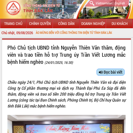
|
Vietnamese
English
TRANG CHỦ
CHÍNH QUYỀN
CÔNG DÂN
DOANH NGHIỆP
DU KHÁCH
Chủ nhật, 09/08/2026
CHÀO MỪNG ĐẾN VỚI CỔNG THÔNG TIN ĐIỆN TỬ TỈNH ĐẮK LẮK
GIỚI THIỆU
Phó Chủ tịch UBND tỉnh Nguyễn Thiên Văn thăm, động
viên và trao tiền hỗ trợ Trung úy Trần Viết Lương mắc
LÃNH ĐẠO UBND TỈNH
bệnh hiểm nghèo
(24/01/2025, 16:30)
TIN TỨC SỰ KIỆN
Đọc bài viết
SỞ, BAN, NGÀNH
Chiều ngày 24/1, Phó Chủ tịch UBND tỉnh Nguyễn Thiên Văn và đại diện
Công ty Cổ phần thương mại và dịch vụ Thành Đại Phú Ea Súp đã đến
UBND CÁC XÃ, PHƯỜNG
thăm, động viên và trao số tiền 200 triệu đồng hỗ trợ Trung úy Trần Viết
Lương (công tác tại Ban Chính sách, Phòng Chính trị, Bộ Chỉ huy Quân sự
THÔNG TIN CHỈ ĐẠO ĐIỀU HÀNH
tỉnh Đắk Lắk) mắc bệnh hiểm nghèo.
HỆ THỐNG VĂN BẢN
VĂN BẢN HĐND TỈNH