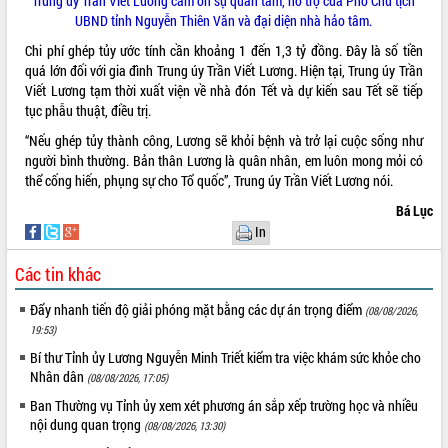
Trung úy Trần Viết Lương cảm ơn sự quan tâm, hỗ trợ của Phó Chủ tịch
món ăn từ sầu riêng
UBND tỉnh Nguyễn Thiên Văn và đại diện nhà hảo tâm.
Đắk Lắk công bố Quy hoạch và xúc
tiến đầu tư tỉnh
Chi phí ghép tủy ước tính cần khoảng 1 đến 1,3 tỷ đồng. Đây là số tiền
quá lớn đối với gia đình Trung úy Trần Viết Lương. Hiện tại, Trung úy Trần
Ngành cá ngừ Đắk Lắk chủ động thích
Viết Lương tạm thời xuất viện về nhà đón Tết và dự kiến sau Tết sẽ tiếp
ứng để giữ vững thị trường xuất khẩu
tục phẫu thuật, điều trị.
Diễn đàn Kinh tế tư nhân Việt Nam đột
phá cơ chế - Hợp tác công tư
“Nếu ghép tủy thành công, Lương sẽ khỏi bệnh và trở lại cuộc sống như
người bình thường. Bản thân Lương là quân nhân, em luôn mong mỏi có
Đề án 06 tạo bước ngoặt đột phá trong
thể cống hiến, phụng sự cho Tổ quốc”, Trung úy Trần Viết Lương nói.
cải cách hành chính tỉnh Đắk Lắk
Kết nối tour, đẩy mạnh chuyển đổi số
Bá Lục
để phát triển du lịch Đắk Lắk
In
Khởi động Dự án Đầu tư xây dựng hạ
Các tin khác
tầng kỹ thuật Cụm công nghiệp Tân
Tiến
Đẩy nhanh tiến độ giải phóng mặt bằng các dự án trọng điểm
(08/08/2026,
Gặp mặt các cơ quan báo chí nhân Kỷ
19:53)
niệm 101 năm Ngày Báo chí Cách
Bí thư Tỉnh ủy Lương Nguyễn Minh Triết kiểm tra việc khám sức khỏe cho
mạng Việt Nam
Nhân dân
(08/08/2026, 17:05)
Đắk Lắk sơ kết 4 năm triển khai thực
hiện Đề án 06 của Chính phủ
Ban Thường vụ Tỉnh ủy xem xét phương án sắp xếp trường học và nhiều
nội dung quan trọng
(08/08/2026, 13:30)
Họp báo thông tin về Hội nghị Công bố