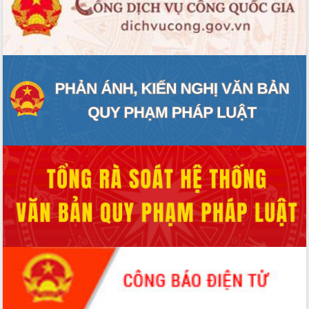
Hội thảo khoa học “Giải pháp thúc đẩy
phát triển nền kinh tế xanh tại tỉnh
Đắk Lắk”
Tăng cường giám sát, đôn đốc thực
hiện nhiệm vụ quản lý tài sản công
hàng tuần
Tháo gỡ những vướng mắc, đẩy mạnh
công tác cải cách thủ tục hành chính
tại Trung tâm Phục vụ hành chính
công tỉnh
Đắk Lắk: Tôn vinh 46 giải pháp tại Hội
thi Sáng tạo Kỹ thuật 2024 - 2025
Đắk Lắk rà soát, điều chỉnh Đề án 190
về phát triển nuôi trồng thủy sản
Phó Chủ tịch UBND tỉnh Đắk Lắk
Trương Công Thái kiểm tra thực địa
Dự án cao tốc Khánh Hòa - Buôn Ma
Thuột
Định vị cà phê Việt Nam như một “di
sản sống” trong dòng chảy toàn cầu