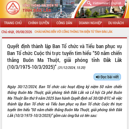
|
Vietnamese
English
TRANG CHỦ
CHÍNH QUYỀN
CÔNG DÂN
DOANH NGHIỆP
DU KHÁCH
Chủ nhật, 09/08/2026
CHÀO MỪNG ĐẾN VỚI CỔNG THÔNG TIN ĐIỆN TỬ TỈNH ĐẮK LẮK
GIỚI THIỆU
Quyết định thành lập Ban Tổ chức và Tiểu ban phục vụ
Ban Tổ chức Cuộc thi trực tuyến tìm hiểu “50 năm chiến
LÃNH ĐẠO UBND TỈNH
thắng Buôn Ma Thuột, giải phóng tỉnh Đắk Lắk
(10/3/1975-10/3/2025)”
TIN TỨC SỰ KIỆN
(31/12/2024, 15:20)
Đọc bài viết
SỞ, BAN, NGÀNH
Ngày 30/12/2024, Ban Tổ chức các hoạt động kỷ niệm 50 năm chiến
UBND CÁC XÃ, PHƯỜNG
thắng Buôn Ma Thuột, giải phóng tỉnh Đắk Lắk và Lễ hội Cà phê Buôn
Ma Thuột lần thứ 9 năm 2025 ban hành Quyết định số 30/QĐ-BTC về việc
THÔNG TIN CHỈ ĐẠO ĐIỀU HÀNH
thành lập Ban Tổ chức và Tiểu ban phục vụ Ban Tổ chức Cuộc thi trực
tuyến tìm hiểu “50 năm chiến thắng Buôn Ma Thuột, giải phóng tỉnh Đắk
HỆ THỐNG VĂN BẢN
Lắk (10/3/1975-10/3/2025)” gồm các ông/bà có tên sau:
VĂN BẢN HĐND TỈNH