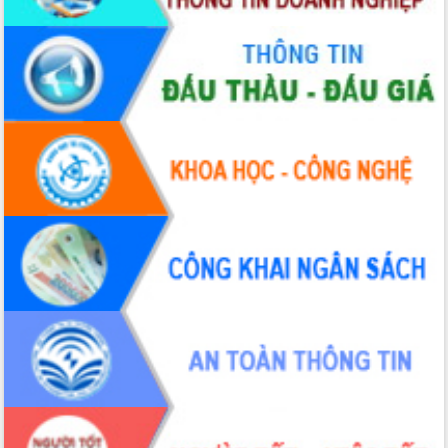
du khách thông qua Hệ thống cơ sở dữ
liệu và Bản đồ số
Tập huấn ứng dụng trí tuệ nhân tạo (AI)
trong thương mại điện tử năm 2026
Đoàn đại biểu Quốc hội tỉnh Đắk Lắk
trao đổi thông tin trước Kỳ họp thứ
nhất, Quốc hội khóa XVI
Quyết liệt cải cách hành chính, khơi
thông nguồn lực phát triển
Nâng cao hiệu lực, hiệu quả HĐND
tỉnh thông qua hiện đại hóa hành chính
Xã Ea Phê gắn cải cách hành chính với
chuyển đổi số
Phó Chủ tịch Thường trực UBND tỉnh
Hồ Thị Nguyên Thảo làm việc tại Trung
tâm Phục vụ hành chính công xã Ea
Phê
Xây dựng nền hành chính số đồng
hành cùng nông dân dân, doanh nghiệp
Giai đoạn 2026-2030, Đắk Lắk phấn