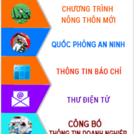
nhanh tiến độ các dự án trọng điểm
trong Khu kinh tế Nam Phú Yên
Hòn Yến phát triển du lịch gắn với bảo
tồn biển
Lấy ý kiến điều chỉnh Quy hoạch tỉnh
Đắk Lắk thời kỳ 2021-2030, tầm nhìn
đến năm 2050
Phát động chiến dịch 30 ngày đêm
giải phóng mặt bằng Tuyến đường bộ
ven biển
Đắk Lắk nỗ lực thúc đẩy tăng trưởng
kinh tế từ 10% trở lên trong Quý
II/2026
Đắk Lắk ký kết thỏa thuận hợp tác về
chuyển đổi số giai đoạn 2026 – 2030
với Tập đoàn Bưu chính Viễn thông
Việt Nam
Thứ trưởng Bộ Y tế làm việc với tỉnh
Đắk Lắk về phát triển nhân lực y tế
cho trạm y tế cấp xã
Du lịch Đắk Lắk nâng tầm trải nghiệm