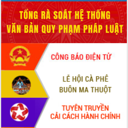
hiện nhiệm vụ quản lý tài sản công
hàng tuần
Tháo gỡ những vướng mắc, đẩy mạnh
công tác cải cách thủ tục hành chính
tại Trung tâm Phục vụ hành chính
công tỉnh
Đắk Lắk: Tôn vinh 46 giải pháp tại Hội
thi Sáng tạo Kỹ thuật 2024 - 2025
Đắk Lắk rà soát, điều chỉnh Đề án 190
về phát triển nuôi trồng thủy sản
Phó Chủ tịch UBND tỉnh Đắk Lắk
Trương Công Thái kiểm tra thực địa
Dự án cao tốc Khánh Hòa - Buôn Ma
Thuột
Định vị cà phê Việt Nam như một “di
sản sống” trong dòng chảy toàn cầu
Xây dựng nông thôn mới: Nâng cao đời
sống người dân từ những mô hình thiết
thực
Quyết liệt tháo gỡ vướng mắc, đẩy