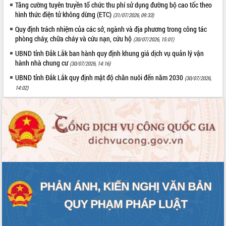
HĐND tỉnh thông qua điều chỉnh Quy
Tăng cường tuyên truyền tổ chức thu phí sử dụng đường bộ cao tốc theo
hoạch tỉnh thời kỳ 2021-2030
hình thức điện tử không dừng (ETC)
(31/07/2026, 09:33)
Hội thảo góp ý hồ sơ điều chỉnh quy
Quy định trách nhiệm của các sở, ngành và địa phương trong công tác
hoạch tỉnh Đắk Lắk thời kỳ 2021-2030,
phòng cháy, chữa cháy và cứu nạn, cứu hộ
(30/07/2026, 15:01)
tầm nhìn đến năm 2050
UBND tỉnh Đắk Lắk ban hành quy định khung giá dịch vụ quản lý vận
Nâng cao hiệu quả hoạt động của các
hành nhà chung cư
(30/07/2026, 14:16)
doanh nghiệp nhà nước
UBND tỉnh Đắk Lắk quy định mật độ chăn nuôi đến năm 2030
(30/07/2026,
Hội nghị triển khai kết nối mạng
14:02)
truyền số liệu chuyên dùng phục vụ cơ
quan Đảng, Nhà nước
Lễ phát động chuỗi hoạt động chung
tay làm sạch môi trường
Xã Ea Kar bước chuyển mình trong
công tác cải cách hành chính mô hình
mới
UBND tỉnh họp báo định kỳ tháng 4
năm 2026
Hội thảo khoa học “Giải pháp thúc đẩy
phát triển nền kinh tế xanh tại tỉnh
Đắk Lắk”
Tăng cường giám sát, đôn đốc thực