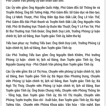
Phó Chánh Văn phòng Ủy ban nhân dân tỉnh.
VIDEO
Các Ủy viên gồm: Ông Nguyễn Quốc Hiệp, Phó Giám đốc Sở Thông tin và
Truyền thông; Ông Đỗ Tường Hiệp, Phó Giám đốc Sở Giáo dục và Đào tạo;
Loading the player...
Ông Lê Minh Thược, Phó Tổng Biên tập Báo Đắk Lắk; Ông Lê Văn Thế,
Phó Giám đốc Đài Phát thanh và Truyền hình Đắk Lắk; Ông Nguyễn Hữu
Trailer Lễ hội Sầu riêng Đắk Lắk năm
Việt, Phó Bí thường trực Thành ủy Buôn Ma Thuột; Ông Y Lê Pas Tơr, Phó
2026
Bí thư Thường trực Tỉnh Đoàn; Ông Đinh Duy Linh, Trưởng Phòng Lý luận
Khám bệnh, cấp phát thuốc miễn phí
chính trị, lịch sử Đảng, Ban Tuyên giáo Tỉnh ủy, kiêm thư ký.
và tặng quà người dân xã Cư Pui
Tiểu ban phục vụ: Trưởng Tiểu ban: Ông Đinh Duy Linh, Trưởng Phòng Lý
Hội nghị UBND tỉnh Đắk Lắk thường kỳ
luận chính trị, lịch sử Đảng, Ban Tuyên giáo Tỉnh ủy.
tháng 7/2026
Lễ truy tặng danh hiệu “Bà Mẹ Việt
Các Phó Trưởng Tiểu ban gồm: Ông Nguyễn Đình Khiêm, Phó trưởng
ALBUM ẢNH
Nam Anh hùng” và trao Huân chương
Phòng Lý luận chính trị, lịch sử Đảng, Ban Tuyên giáo Tỉnh ủy; Ông
Lao động
Nguyễn Quang Huy - Phó Chánh Văn phòng Ban Tuyên giáo Tỉnh ủy.
UBND tỉnh Đắk Lắk triển khai nhiệm
Các Ủy viên gồm: Bà Lê Thị Hoa, Chuyên viên phòng Lý luận chính trị, lịch
vụ 6 tháng cuối năm 2026
sử Đảng, Ban Tuyên giáo Tỉnh ủy; Bà Ngọc Đào Phương Dung, Chuyên
Kỳ họp thứ Hai, Hội đồng nhân dân
viên Phòng Lý luận chính trị, lịch sử Đảng, Ban Tuyên giáo Tỉnh ủy; Bà
tỉnh khóa XI quyết nghị nhiều nội dung
Ngô Thị Thúy, Chuyên viên Phòng Lý luận chính trị, lịch sử Đảng, Ban
quan trọng
Tuyên giáo Tỉnh ủy; Ông Đoàn Chung Hiếu, Chuyên viên Phòng Thông tin
- Tổng hợp, Ban Tuyên giáo Tỉnh ủy; Bà Võ Thị Huyền, Chuyên viên
Bí thư Tỉnh ủy Lương Nguyễn Minh
Phòng Tuyên truyền, Báo chí - Xuất bản, Ban Tuyên giáo Tỉnh ủy; Bà Ngô
Triết thăm, tặng quà người có công với
Tường Vân, Chuyên viên Phòng Khoa giáo, Văn hóa - Văn nghệ, Ban
cách mạng
LIÊN KẾT WEB