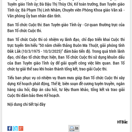
Tuyên giáo Tỉnh ủy; Bà Đậu Thị Thùy Chi, Kế toán trưởng, Ban Tuyên giáo
Rà soát, hoàn thiện hệ thống thiết chế
Tỉnh ủy; Bà Phạm Thị Linh Nhâm, Chuyên viên Phòng Khoa giáo Văn xã -
văn hóa, thể thao đáp ứng yêu cầu
Văn phòng Ủy ban nhân dân tỉnh.
phát triển mới
Ban Tổ chức Cuộc thi: Ban Tuyên giáo Tỉnh ủy - Cơ quan thường trực của
Thường trực HĐND tỉnh Đắk Lắk gặp
THỐNG KÊ TRUY CẬP
Ban Tổ chức Cuộc thi.
mặt Đoàn chuyên gia y tế TP. Hồ Chí
Minh
Hôm nay:
16049
Ban Tổ chức Cuộc thi có nhiệm vụ lãnh đạo, chỉ đạo triển khai Cuộc thi
Lễ truy điệu và an táng hài cốt liệt sĩ
trực tuyến tìm hiểu “50 năm chiến thắng Buôn Ma Thuột, giải phóng tỉnh
Tất cả:
66101717
tại Nghĩa trang Liệt sĩ xã Sơn Hòa
Đắk Lắk (10/3/1975 - 10/3/2025)” đảm bảo tiến độ. Trong quá trình lãnh
đạo, chỉ đạo tổ chức thực hiện, Ban Tổ chức Cuộc thi sử dụng khuôn dấu
Bàn giải pháp tháo gỡ khó khăn trong
của Ban Tuyên giáo Tỉnh ủy để giải quyết công việc liên quan. Ban Tổ
xuất khẩu sầu riêng và triển khai quy
chức tự giải thể sau khi hoàn thành tổng kết, trao giải Cuộc thi.
định EUDR
Thứ trưởng Bộ Nông nghiệp và Môi
Tiểu ban phục vụ có nhiệm vụ tham mưu giúp Ban Tổ chức Cuộc thi xây
trường Nguyễn Hoàng Hiệp khảo sát
dựng Kế hoạch phát động, Thể lệ, biên soạn đề cương tuyên truyền, ngân
vùng trồng và doanh nghiệp đóng gói
hàng câu hỏi, đáp án câu hỏi, tư liệu tham khảo, tổng kết và trao giải
sầu riêng tại Đắk Lắk
Cuộc thi đảm bảo theo Kế hoạch.
Trình diễn nghệ thuật chế biến các
Nội dung chi tiết
tại đây
món ăn từ sầu riêng
Đắk Lắk công bố Quy hoạch và xúc
tiến đầu tư tỉnh
HTBắc
In
Ngành cá ngừ Đắk Lắk chủ động thích