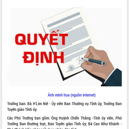
ĐIỂM TIN VĂN BẢN
QUY HOẠCH - KẾ HOẠCH
Ảnh minh họa (nguồn internet)
Trưởng ban: Bà H’Lim Niê - Ủy viên Ban Thường vụ Tỉnh ủy, Trưởng Ban
Tuyên giáo Tỉnh ủy.
Các Phó Trưởng ban gồm: Ông Huỳnh Chiến Thắng -Tỉnh ủy viên, Phó
Trưởng Ban thường trực, Ban Tuyên giáo Tỉnh ủy; Bà Cao Như Khánh -