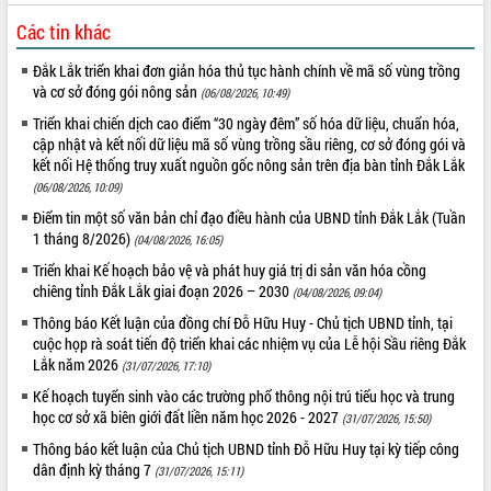
ứng để giữ vững thị trường xuất khẩu
Các tin khác
Diễn đàn Kinh tế tư nhân Việt Nam đột
phá cơ chế - Hợp tác công tư
Đắk Lắk triển khai đơn giản hóa thủ tục hành chính về mã số vùng trồng
Đề án 06 tạo bước ngoặt đột phá trong
và cơ sở đóng gói nông sản
(06/08/2026, 10:49)
cải cách hành chính tỉnh Đắk Lắk
Triển khai chiến dịch cao điểm “30 ngày đêm” số hóa dữ liệu, chuẩn hóa,
Kết nối tour, đẩy mạnh chuyển đổi số
cập nhật và kết nối dữ liệu mã số vùng trồng sầu riêng, cơ sở đóng gói và
để phát triển du lịch Đắk Lắk
kết nối Hệ thống truy xuất nguồn gốc nông sản trên địa bàn tỉnh Đắk Lắk
Khởi động Dự án Đầu tư xây dựng hạ
(06/08/2026, 10:09)
tầng kỹ thuật Cụm công nghiệp Tân
Điểm tin một số văn bản chỉ đạo điều hành của UBND tỉnh Đắk Lắk (Tuần
Tiến
1 tháng 8/2026)
(04/08/2026, 16:05)
Gặp mặt các cơ quan báo chí nhân Kỷ
Triển khai Kế hoạch bảo vệ và phát huy giá trị di sản văn hóa cồng
niệm 101 năm Ngày Báo chí Cách
chiêng tỉnh Đắk Lắk giai đoạn 2026 – 2030
(04/08/2026, 09:04)
mạng Việt Nam
Thông báo Kết luận của đồng chí Đỗ Hữu Huy - Chủ tịch UBND tỉnh, tại
Đắk Lắk sơ kết 4 năm triển khai thực
cuộc họp rà soát tiến độ triển khai các nhiệm vụ của Lễ hội Sầu riêng Đắk
hiện Đề án 06 của Chính phủ
Lắk năm 2026
(31/07/2026, 17:10)
Họp báo thông tin về Hội nghị Công bố
Kế hoạch tuyển sinh vào các trường phổ thông nội trú tiểu học và trung
Quy hoạch và Xúc tiến đầu tư tỉnh Đắk
học cơ sở xã biên giới đất liền năm học 2026 - 2027
(31/07/2026, 15:50)
Lắk
Thông báo kết luận của Chủ tịch UBND tỉnh Đỗ Hữu Huy tại kỳ tiếp công
Khơi thông điểm nghẽn, đẩy nhanh
dân định kỳ tháng 7
giải ngân vốn khắc phục thiên tai
(31/07/2026, 15:11)