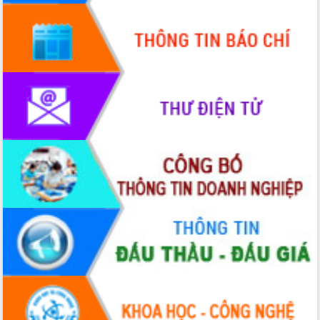
chúc mừng các bệnh viện nhân Ngày
Thầy thuốc Việt Nam
Rộn ràng lễ hội truyền thống Sông
nước Đà Nông lần thứ I năm 2026
Kỳ họp Chuyên đề lần thứ Năm, HĐND
tỉnh Đắk Lắk thông qua các nghị quyết
quan trọng
Thống nhất danh sách giới thiệu ứng
cử đại biểu Quốc hội khoá XVI và đại
biểu HĐND tỉnh Đắk Lắk, nhiệm kỳ
2026-2031
Phát động hai phong trào thi đua quan
trọng trong kỷ nguyên mới
Hội nghị lần thứ tư Ban Chỉ đạo công
tác bầu cử tỉnh Đắk Lắk
Hội nghị Báo cáo viên Trung ương
tháng 01/2026
Phó Thủ tướng Hồ Quốc Dũng đánh giá
cao kết quả Chiến dịch Quang Trung
tại Đắk Lắk