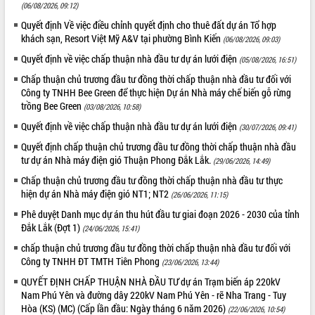
Chuyển đổi số 'mở đường' cho nông
(06/08/2026, 09:12)
nghiệp Đắk Lắk tăng trưởng bứt phá
Quyết định Về việc điều chỉnh quyết định cho thuê đất dự án Tổ hợp
Triển khai đồng bộ đo đạc, lập hồ sơ
khách sạn, Resort Việt Mỹ A&V tại phường Bình Kiến
(06/08/2026, 09:03)
địa chính, hoàn thiện cơ sở dữ liệu đất
Quyết định về việc chấp thuận nhà đầu tư dự án lưới điện
(05/08/2026, 16:51)
đai
Chấp thuận chủ trương đầu tư đồng thời chấp thuận nhà đầu tư đối với
Ứng dụng sinh trắc học - Bước tiến
Công ty TNHH Bee Green để thực hiện Dự án Nhà máy chế biến gỗ rừng
trong hành trình chuyển đổi số tại Đắk
trồng Bee Green
(03/08/2026, 10:58)
Lắk
Quyết định về việc chấp thuận nhà đầu tư dự án lưới điện
Đắk Lắk nâng cao hiệu quả công tác
(30/07/2026, 09:41)
Đảng từ Sổ tay đảng viên điện tử
Quyết định chấp thuận chủ trương đầu tư đồng thời chấp thuận nhà đầu
Đắk Lắk đẩy mạnh nuôi biển công
tư dự án Nhà máy điện gió Thuận Phong Đắk Lắk.
(29/06/2026, 14:49)
nghệ, hướng tới phát triển thủy sản
Chấp thuận chủ trương đầu tư đồng thời chấp thuận nhà đầu tư thực
bền vững
hiện dự án Nhà máy điện gió NT1; NT2
(26/06/2026, 11:15)
Tập huấn nâng cao năng lực triển khai
Phê duyệt Danh mục dự án thu hút đầu tư giai đoạn 2026 - 2030 của tỉnh
chuyển đổi số cho cán bộ, công chức
Đắk Lắk (Đợt 1)
(24/06/2026, 15:41)
cấp xã
chấp thuận chủ trương đầu tư đồng thời chấp thuận nhà đầu tư đối với
Đắk Lắk phát động hưởng ứng Ngày
Công ty TNHH ĐT TMTH Tiên Phong
(23/06/2026, 13:44)
Quyền của người tiêu dùng Việt Nam
2026
QUYẾT ĐỊNH CHẤP THUẬN NHÀ ĐẦU TƯ dự án Trạm biến áp 220kV
Nam Phú Yên và đường dây 220kV Nam Phú Yên - rẽ Nha Trang - Tuy
Đẩy mạnh cải cách hành chính, quyết
Hòa (KS) (MC) (Cấp lần đầu: Ngày tháng 6 năm 2026)
tâm đạt được mục tiêu tăng trưởng
(22/06/2026, 10:54)