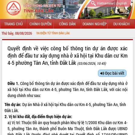
|
Vietnamese
English
TRANG CHỦ
CHÍNH QUYỀN
CÔNG DÂN
DOANH NGHIỆP
DU KHÁCH
Thứ bảy, 08/08/2026
CỔNG THÔNG TIN ĐIỆN TỬ TỈNH ĐẮK LẮK
GIỚI THIỆU
Quyết định về việc công bố thông tin dự án được xác
định để đầu tư xây dựng nhà ở xã hội tại Khu dân cư Km
LÃNH ĐẠO UBND TỈNH
4-5 phường Tân An, tỉnh Đắk Lắk
(03/06/2026, 10:45)
TIN TỨC SỰ KIỆN
Đọc bài viết
SỞ, BAN, NGÀNH
Điều 1.
Công bố thông tin dự án được xác định để đầu tư xây dựng nhà ở
xã hội tại Khu dân cư Km 4-5, phường Tân An, tỉnh Đắk Lắk, với các nội
UBND CÁC XÃ, PHƯỜNG
dung chính như sau:
Tên dự án:
Dự án Nhà ở xã hội tại Khu dân cư Km 4-5, phường Tân An, tỉnh
THÔNG TIN CHỈ ĐẠO ĐIỀU HÀNH
Đắk Lắk.
2. Vị trí khu đất, địa điểm thực hiện dự án:
HỆ THỐNG VĂN BẢN
a) Vị trí: Thuộc Đồ án quy hoạch phân khu tỷ lệ 1/2000 Khu dân cư Km 4-
5, phường Tân An, thành phố Buôn Ma Thuột, tỉnh Đắk Lắk được UBND
VĂN BẢN HĐND TỈNH
tỉnh Đắk Lắk (trước đây) phê duyệt tại Quyết định số 1744/QĐ-UBND