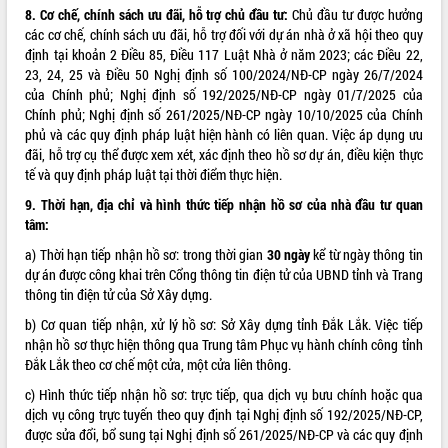
phá cơ chế - Hợp tác công tư
8. Cơ chế, chính sách ưu đãi, hỗ trợ chủ đầu tư:
Chủ đầu tư được hưởng
các cơ chế, chính sách ưu đãi, hỗ trợ đối với dự án nhà ở xã hội theo quy
Đề án 06 tạo bước ngoặt đột phá trong
định tại khoản 2 Điều 85, Điều 117 Luật Nhà ở năm 2023; các Điều 22,
cải cách hành chính tỉnh Đắk Lắk
23, 24, 25 và Điều 50 Nghị định số 100/2024/NĐ-CP ngày 26/7/2024
Kết nối tour, đẩy mạnh chuyển đổi số
của Chính phủ; Nghị định số 192/2025/NĐ-CP ngày 01/7/2025 của
để phát triển du lịch Đắk Lắk
Chính phủ; Nghị định số 261/2025/NĐ-CP ngày 10/10/2025 của Chính
Khởi động Dự án Đầu tư xây dựng hạ
phủ và các quy định pháp luật hiện hành có liên quan. Việc áp dụng ưu
tầng kỹ thuật Cụm công nghiệp Tân
đãi, hỗ trợ cụ thể được xem xét, xác định theo hồ sơ dự án, điều kiện thực
Tiến
tế và quy định pháp luật tại thời điểm thực hiện.
Gặp mặt các cơ quan báo chí nhân Kỷ
9.
Thời hạn, địa chỉ và hình thức tiếp nhận hồ sơ của nhà đầu tư quan
niệm 101 năm Ngày Báo chí Cách
tâm:
mạng Việt Nam
a) Thời hạn tiếp nhận hồ sơ: trong thời gian
30 ngày
kể từ ngày thông tin
Đắk Lắk sơ kết 4 năm triển khai thực
dự án được công khai trên Cổng thông tin điện tử của UBND tỉnh và Trang
hiện Đề án 06 của Chính phủ
thông tin điện tử của Sở Xây dựng.
Họp báo thông tin về Hội nghị Công bố
Quy hoạch và Xúc tiến đầu tư tỉnh Đắk
b) Cơ quan tiếp nhận, xử lý hồ sơ: Sở Xây dựng tỉnh Đắk Lắk. Việc tiếp
Lắk
nhận hồ sơ thực hiện thông qua Trung tâm Phục vụ hành chính công tỉnh
Đắk Lắk theo cơ chế một cửa, một cửa liên thông.
Khơi thông điểm nghẽn, đẩy nhanh
giải ngân vốn khắc phục thiên tai
c) Hình thức tiếp nhận hồ sơ: trực tiếp, qua dịch vụ bưu chính hoặc qua
HĐND tỉnh thông qua điều chỉnh Quy
dịch vụ công trực tuyến theo quy định tại Nghị định số 192/2025/NĐ-CP,
hoạch tỉnh thời kỳ 2021-2030
được sửa đổi, bổ sung tại Nghị định số 261/2025/NĐ-CP và các quy định