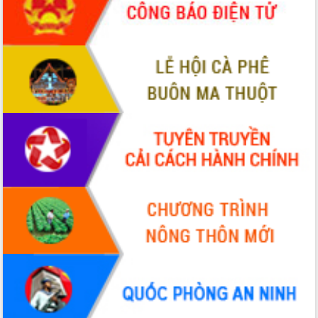
2026-2031
Đảm bảo cuộc bầu cử đại biểu Quốc
hội và đại biểu HĐND các cấp diễn ra
an toàn, hiệu quả, đúng quy định
Thủ tướng Chính phủ Phạm Minh Chính
kiểm tra, chỉ đạo hoàn thành các dự
án cao tốc và thăm khu tái định cư tại
Đắk Lắk
Sôi nổi Hội đua ngựa truyền thống Gò
Thì Thùng mừng Xuân Bính Ngọ 2026
Lãnh đạo tỉnh dâng hương tưởng niệm
tại Đập Đồng Cam đầu Xuân Bính Ngọ
Ngành nông nghiệp phấn đấu tăng
trưởng đạt 5,86% trong năm 2026
UBND tỉnh Đắk Lắk triển khai công tác
quốc phòng, quân sự địa phương năm
2026
Đắk Lắk tập trung toàn lực khắc phục
tồn tại IUU, sẵn sàng làm việc với
Đoàn thanh tra EC
Chủ tịch UBND tỉnh Tạ Anh Tuấn thăm,