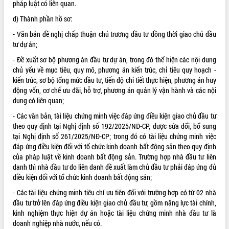
pháp luật có liên quan.
Hội thảo góp ý hồ sơ điều chỉnh quy
hoạch tỉnh Đắk Lắk thời kỳ 2021-2030,
d) Thành phần hồ sơ:
tầm nhìn đến năm 2050
- Văn bản đề nghị chấp thuận chủ trương đầu tư đồng thời giao chủ đầu
Nâng cao hiệu quả hoạt động của các
tư dự án;
doanh nghiệp nhà nước
- Đề xuất sơ bộ phương án đầu tư dự án, trong đó thể hiện các nội dung
Hội nghị triển khai kết nối mạng
chủ yếu về mục tiêu, quy mô, phương án kiến trúc, chỉ tiêu quy hoạch -
truyền số liệu chuyên dùng phục vụ cơ
kiến trúc, sơ bộ tổng mức đầu tư, tiến độ chi tiết thực hiện, phương án huy
quan Đảng, Nhà nước
động vốn, cơ chế ưu đãi, hỗ trợ, phương án quản lý vận hành và các nội
Lễ phát động chuỗi hoạt động chung
dung có liên quan;
tay làm sạch môi trường
- Các văn bản, tài liệu chứng minh việc đáp ứng điều kiện giao chủ đầu tư
Xã Ea Kar bước chuyển mình trong
theo quy định tại Nghị định số 192/2025/NĐ-CP, được sửa đổi, bổ sung
công tác cải cách hành chính mô hình
tại Nghị định số 261/2025/NĐ-CP; trong đó có tài liệu chứng minh việc
mới
đáp ứng điều kiện đối với tổ chức kinh doanh bất động sản theo quy định
UBND tỉnh họp báo định kỳ tháng 4
của pháp luật về kinh doanh bất động sản. Trường hợp nhà đầu tư liên
năm 2026
danh thì nhà đầu tư do liên danh đề xuất làm chủ đầu tư phải đáp ứng đủ
Hội thảo khoa học “Giải pháp thúc đẩy
điều kiện đối với tổ chức kinh doanh bất động sản;
phát triển nền kinh tế xanh tại tỉnh
- Các tài liệu chứng minh tiêu chí ưu tiên đối với trường hợp có từ 02 nhà
Đắk Lắk”
đầu tư trở lên đáp ứng điều kiện giao chủ đầu tư, gồm năng lực tài chính,
Tăng cường giám sát, đôn đốc thực
kinh nghiệm thực hiện dự án hoặc tài liệu chứng minh nhà đầu tư là
hiện nhiệm vụ quản lý tài sản công
doanh nghiệp nhà nước, nếu có.
hàng tuần