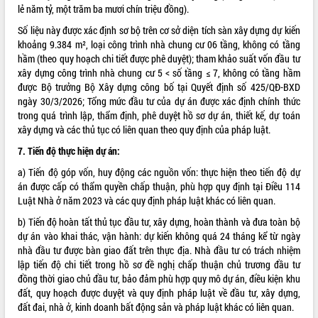
lẻ năm tỷ, một trăm ba mươi chín triệu đồng).
phát triển mới
Số liệu này được xác định sơ bộ trên cơ sở diện tích sàn xây dựng dự kiến
Thường trực HĐND tỉnh Đắk Lắk gặp
khoảng 9.384 m², loại công trình nhà chung cư 06 tầng, không có tầng
mặt Đoàn chuyên gia y tế TP. Hồ Chí
hầm (theo quy hoạch chi tiết được phê duyệt); tham khảo suất vốn đầu tư
Minh
THỐNG KÊ TRUY CẬP
xây dựng công trình nhà chung cư 5 < số tầng ≤ 7, không có tầng hầm
Lễ truy điệu và an táng hài cốt liệt sĩ
được Bộ trưởng Bộ Xây dựng công bố tại Quyết định số 425/QĐ-BXD
tại Nghĩa trang Liệt sĩ xã Sơn Hòa
Hôm nay:
33023
ngày 30/3/2026; Tổng mức đầu tư của dự án được xác định chính thức
Bàn giải pháp tháo gỡ khó khăn trong
Tất cả:
66078346
trong quá trình lập, thẩm định, phê duyệt hồ sơ dự án, thiết kế, dự toán
xuất khẩu sầu riêng và triển khai quy
xây dựng và các thủ tục có liên quan theo quy định của pháp luật.
định EUDR
7. Tiến độ thực hiện dự án:
Thứ trưởng Bộ Nông nghiệp và Môi
trường Nguyễn Hoàng Hiệp khảo sát
a) Tiến độ góp vốn, huy động các nguồn vốn: thực hiện theo tiến độ dự
vùng trồng và doanh nghiệp đóng gói
án được cấp có thẩm quyền chấp thuận, phù hợp quy định tại Điều 114
sầu riêng tại Đắk Lắk
Luật Nhà ở năm 2023 và các quy định pháp luật khác có liên quan.
Trình diễn nghệ thuật chế biến các
b) Tiến độ hoàn tất thủ tục đầu tư, xây dựng, hoàn thành và đưa toàn bộ
món ăn từ sầu riêng
dự án vào khai thác, vận hành: dự kiến không quá 24 tháng kể từ ngày
Đắk Lắk công bố Quy hoạch và xúc
nhà đầu tư được bàn giao đất trên thực địa. Nhà đầu tư có trách nhiệm
tiến đầu tư tỉnh
lập tiến độ chi tiết trong hồ sơ đề nghị chấp thuận chủ trương đầu tư
đồng thời giao chủ đầu tư, bảo đảm phù hợp quy mô dự án, điều kiện khu
Ngành cá ngừ Đắk Lắk chủ động thích
đất, quy hoạch được duyệt và quy định pháp luật về đầu tư, xây dựng,
ứng để giữ vững thị trường xuất khẩu
đất đai, nhà ở, kinh doanh bất động sản và pháp luật khác có liên quan.
Diễn đàn Kinh tế tư nhân Việt Nam đột