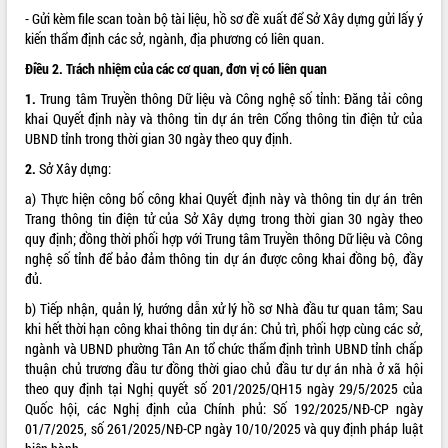
- Gửi kèm file scan toàn bộ tài liệu, hồ sơ đề xuất để Sở Xây dựng gửi lấy ý
Tháo gỡ những vướng mắc, đẩy mạnh
kiến thẩm định các sở, ngành, địa phương có liên quan.
công tác cải cách thủ tục hành chính
tại Trung tâm Phục vụ hành chính
Điều 2. Trách nhiệm của các cơ quan, đơn vị có liên quan
công tỉnh
1.
Trung tâm Truyền thông Dữ liệu và Công nghệ số tỉnh: Đăng tải công
Đắk Lắk: Tôn vinh 46 giải pháp tại Hội
khai Quyết định này và thông tin dự án trên Cổng thông tin điện tử của
thi Sáng tạo Kỹ thuật 2024 - 2025
UBND tỉnh trong thời gian 30 ngày theo quy định.
Đắk Lắk rà soát, điều chỉnh Đề án 190
2.
Sở Xây dựng:
về phát triển nuôi trồng thủy sản
Phó Chủ tịch UBND tỉnh Đắk Lắk
a) Thực hiện công bố công khai Quyết định này và thông tin dự án trên
Trương Công Thái kiểm tra thực địa
Trang thông tin điện tử của Sở Xây dựng trong thời gian 30 ngày theo
Dự án cao tốc Khánh Hòa - Buôn Ma
quy định; đồng thời phối hợp với Trung tâm Truyền thông Dữ liệu và Công
Thuột
nghệ số tỉnh để bảo đảm thông tin dự án được công khai đồng bộ, đầy
đủ.
Định vị cà phê Việt Nam như một “di
sản sống” trong dòng chảy toàn cầu
b) Tiếp nhận, quản lý, hướng dẫn xử lý hồ sơ Nhà đầu tư quan tâm; Sau
Xây dựng nông thôn mới: Nâng cao đời
khi hết thời hạn công khai thông tin dự án: Chủ trì, phối hợp cùng các sở,
sống người dân từ những mô hình thiết
ngành và UBND phường Tân An tổ chức thẩm định trình UBND tỉnh chấp
thực
thuận chủ trương đầu tư đồng thời giao chủ đầu tư dự án nhà ở xã hội
theo quy định tại Nghị quyết số 201/2025/QH15 ngày 29/5/2025 của
Quyết liệt tháo gỡ vướng mắc, đẩy
Quốc hội, các Nghị định của Chính phủ: Số 192/2025/NĐ-CP ngày
nhanh tiến độ các dự án trọng điểm
01/7/2025, số 261/2025/NĐ-CP ngày 10/10/2025 và quy định pháp luật
trong Khu kinh tế Nam Phú Yên