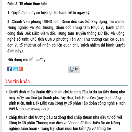
Điều 3. Tổ chức thực hiện
Tập huấn ứng dụng trí tuệ nhân tạo (AI)
trong thương mại điện tử năm 2026
1.
Quyết định này có hiệu lực thi hành kể từ ngày ký.
Đoàn đại biểu Quốc hội tỉnh Đắk Lắk
2.
Chánh Văn phòng UBND tỉnh; Giám đốc các Sở: Xây dựng, Tài chính,
trao đổi thông tin trước Kỳ họp thứ
Nông nghiệp và Môi trường; Giám đốc Trung tâm Phục vụ hành chính
nhất, Quốc hội khóa XVI
công tỉnh Đắk Lắk; Giám đốc Trung tâm Truyền thông Dữ liệu và Công
Quyết liệt cải cách hành chính, khơi
nghệ số tỉnh; Chủ tịch UBND phường Tân An; Thủ trưởng các cơ quan,
thông nguồn lực phát triển
đơn vị, tổ chức và cá nhân có liên quan chịu trách nhiệm thi hành Quyết
Nâng cao hiệu lực, hiệu quả HĐND
định này./.
tỉnh thông qua hiện đại hóa hành chính
Nội dung chi tiết
tại đây
Xã Ea Phê gắn cải cách hành chính với
chuyển đổi số
In
Phó Chủ tịch Thường trực UBND tỉnh
Các tin khác
Hồ Thị Nguyên Thảo làm việc tại Trung
tâm Phục vụ hành chính công xã Ea
Quyết định chấp thuận điều chỉnh chủ trương đầu tư dự án Xây dựng nhà
Phê
máy xử lý rác thải tại thành phố Tuy Hòa, tỉnh Phú Yên (nay là phường
Xây dựng nền hành chính số đồng
Bình Kiến, tỉnh Đắk Lắk) của Công ty Cổ phần Tập đoàn công nghệ T-Tech
hành cùng nông dân dân, doanh nghiệp
Việt Nam
(07/08/2026, 15:41)
Giai đoạn 2026-2030, Đắk Lắk phấn
Chấp thuận chủ trương đầu tư đồng thời chấp thuận nhà đầu tư đối với
đấu có 77% xã đạt chuẩn nông thôn
Công ty Cổ phần Thương mại dịch vụ Vicona để thực hiện Dự án Nông
mới
nghiệp tuần hoàn - Trang trại chăn nuôi lợn kết hợp với trồng tre