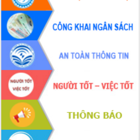
Hội nghị Ban Chấp hành Đảng bộ tỉnh
Đắk Lắk lần thứ 2 (mở rộng)
Tập trung giải phóng mặt bằng, đẩy
nhanh tiến độ Tuyến đường bộ ven
biển
Gỡ khó, khởi công xây dựng, sửa chữa
toàn bộ nhà ở cho hộ dân đúng tiến độ
đề ra
UBND tỉnh Đắk Lắk tổng kết công tác
quốc phòng, quân sự địa phương năm
2025
Tập trung triển khai quyết liệt, đồng bộ
các giải pháp nhằm thực hiện hiệu quả
các nhiệm vụ đề ra năm 2025
Phát huy vai trò của người có uy tín
trong phòng chống tảo hôn và hôn
nhân cận huyết thống
Nông sản Tây Nguyên thu hút doanh
nghiệp nước ngoài
Đắk Lắk định vị thương hiệu du lịch
“Biển – Rừng – Cà phê” trong không