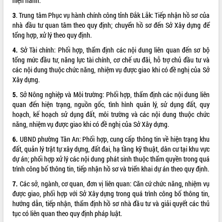
hiện hành.
Hòn Yến phát triển du lịch gắn với bảo
tồn biển
3
. Trung tâm Phục vụ hành chính công tỉnh Đắk Lắk: Tiếp nhận hồ sơ của
nhà đầu tư quan tâm theo quy định; chuyển hồ sơ đến Sở Xây dựng để
Lấy ý kiến điều chỉnh Quy hoạch tỉnh
tổng hợp, xử lý theo quy định.
Đắk Lắk thời kỳ 2021-2030, tầm nhìn
đến năm 2050
4.
Sở Tài chính: Phối hợp, thẩm định các nội dung liên quan đến sơ bộ
Phát động chiến dịch 30 ngày đêm
tổng mức đầu tư, năng lực tài chính, cơ chế ưu đãi, hỗ trợ chủ đầu tư và
giải phóng mặt bằng Tuyến đường bộ
các nội dung thuộc chức năng, nhiệm vụ được giao khi có đề nghị của Sở
ven biển
Xây dựng.
Đắk Lắk nỗ lực thúc đẩy tăng trưởng
5.
Sở Nông nghiệp và Môi trường: Phối hợp, thẩm định các nội dung liên
kinh tế từ 10% trở lên trong Quý
quan đến hiện trạng, nguồn gốc, tình hình quản lý, sử dụng đất, quy
II/2026
hoạch, kế hoạch sử dụng đất, môi trường và các nội dung thuộc chức
Đắk Lắk ký kết thỏa thuận hợp tác về
năng, nhiệm vụ được giao khi có đề nghị của Sở Xây dựng.
chuyển đổi số giai đoạn 2026 – 2030
6.
UBND phường Tân An: Phối hợp, cung cấp thông tin về hiện trạng khu
với Tập đoàn Bưu chính Viễn thông
đất, quản lý trật tự xây dựng, đất đai, hạ tầng kỹ thuật, dân cư tại khu vực
Việt Nam
dự án; phối hợp xử lý các nội dung phát sinh thuộc thẩm quyền trong quá
Thứ trưởng Bộ Y tế làm việc với tỉnh
trình công bố thông tin, tiếp nhận hồ sơ và triển khai dự án theo quy định.
Đắk Lắk về phát triển nhân lực y tế
7.
Các sở, ngành, cơ quan, đơn vị liên quan: Căn cứ chức năng, nhiệm vụ
cho trạm y tế cấp xã
được giao, phối hợp với Sở Xây dựng trong quá trình công bố thông tin,
Du lịch Đắk Lắk nâng tầm trải nghiệm
hướng dẫn, tiếp nhận, thẩm định hồ sơ nhà đầu tư và giải quyết các thủ
du khách thông qua Hệ thống cơ sở dữ
tục có liên quan theo quy định pháp luật.
liệu và Bản đồ số