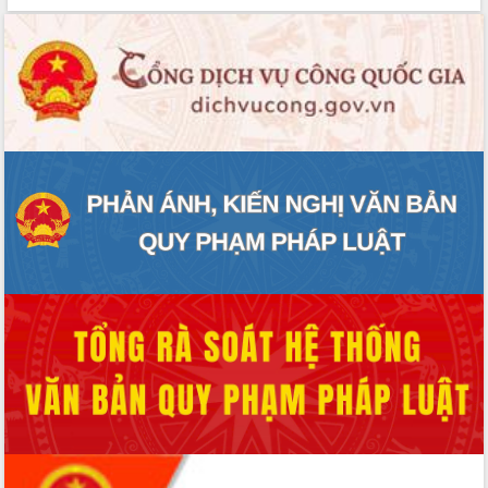
hai con số trong năm 2026
Tổ chức trang trọng Lễ hội Đền thờ
Lương Văn Chánh năm 2026
Phó Bí thư Tỉnh ủy Đắk Lắk Đỗ Hữu
Huy giữ chức Bí thư Đảng ủy Ủy Ban
Nhân dân tỉnh
Bệnh án điện tử thúc đẩy chuyển đổi
số y tế tại Đắk Lắk
Chuyển đổi số thư viện: Mở rộng
không gian tri thức trong thời đại số
Đánh giá, rút kinh nghiệm công tác tổ
chức diễn tập trước ngày bầu cử
Chương trình “Gặp gỡ hữu nghị –
Friendship Meeting New Year 2026”
Bầu cử Quốc hội và HĐND: Cử tri Đắk
Lắk gửi gắm niềm tin, kỳ vọng vào lá
phiếu
Đắk Lắk sẵn sàng các điều kiện cho
Ngày hội bầu cử đại biểu Quốc hội
khóa XVI và HĐND các cấp nhiệm kỳ