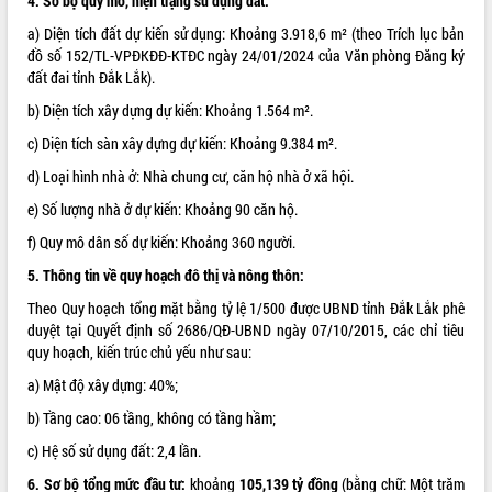
4. Sơ bộ quy mô, hiện trạng sử dụng đất:
VIDEO
a) Diện tích đất dự kiến sử dụng: Khoảng 3.918,6 m² (theo Trích lục bản
đồ số 152/TL-VPĐKĐĐ-KTĐC ngày 24/01/2024 của Văn phòng Đăng ký
Loading the player...
đất đai tỉnh Đắk Lắk).
Khám bệnh, cấp phát thuốc miễn phí
b) Diện tích xây dựng dự kiến: Khoảng 1.564 m².
và tặng quà người dân xã Cư Pui
c) Diện tích sàn xây dựng dự kiến: Khoảng 9.384 m².
Hội nghị UBND tỉnh Đắk Lắk thường kỳ
d) Loại hình nhà ở: Nhà chung cư, căn hộ nhà ở xã hội.
tháng 7/2026
Lễ truy tặng danh hiệu “Bà Mẹ Việt
e) Số lượng nhà ở dự kiến: Khoảng 90 căn hộ.
Nam Anh hùng” và trao Huân chương
f) Quy mô dân số dự kiến: Khoảng 360 người.
Lao động
ALBUM ẢNH
5. Thông tin về quy hoạch đô thị và nông thôn:
UBND tỉnh Đắk Lắk triển khai nhiệm
vụ 6 tháng cuối năm 2026
Theo Quy hoạch tổng mặt bằng tỷ lệ 1/500 được UBND tỉnh Đắk Lắk phê
Kỳ họp thứ Hai, Hội đồng nhân dân
duyệt tại Quyết định số 2686/QĐ-UBND ngày 07/10/2015, các chỉ tiêu
tỉnh khóa XI quyết nghị nhiều nội dung
quy hoạch, kiến trúc chủ yếu như sau:
quan trọng
a) Mật độ xây dựng: 40%;
Bí thư Tỉnh ủy Lương Nguyễn Minh
b) Tầng cao: 06 tầng, không có tầng hầm;
Triết thăm, tặng quà người có công với
cách mạng
c) Hệ số sử dụng đất: 2,4 lần.
Rà soát, hoàn thiện hệ thống thiết chế
6. Sơ bộ tổng mức đầu tư:
khoảng
105,139 tỷ đồng
(bằng chữ: Một trăm
văn hóa, thể thao đáp ứng yêu cầu
LIÊN KẾT WEB