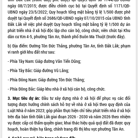
ngày 08/7/2015; được điều chỉnh cục bộ tại Quyết định số 1171/QĐ-
ĐIỂM TIN VĂN BẢN
UBND ngày 23/5/2022; Quy hoạch tổng mặt bằng tỷ lệ 1/500 được phê
duyệt tại Quyết định số 2686/QĐ-UBND ngày 07/10/2015 của UBND tỉnh
QUY HOẠCH - KẾ HOẠCH
Đắk Lắk về việc phê duyệt Quy hoạch tổng mặt bằng tỷ lệ 1/500 dự án
phát triển nhà ở xã hội độc lập cho cán bộ, công chức, viên chức tại Khu
dân cư Km 4-5, phường Tân An, thành phố Buôn Ma Thuột (trước đây).
b) Địa điểm: Đường Tôn Đức Thắng, phường Tân An, tỉnh Đắk Lắk; phạm
vi ranh giới khu đất như sau:
- Phía Tây Nam: Giáp đường Văn Tiến Dũng;
- Phía Tây Bắc: Giáp đường Vũ Lăng;
- Phía Đông Nam: Giáp đường Tôn Đức Thắng;
- Phía Đông Bắc: Giáp khu nhà ở xã hội cán bộ, công chức.
3. Mục tiêu dự án:
Đầu tư xây dựng nhà ở xã hội để phục vụ các đối
tượng được hưởng chính sách hỗ trợ về nhà ở xã hội theo quy định của
Luật Nhà ở năm 2023; góp phần thực hiện chỉ tiêu phát triển nhà ở xã hội
trên địa bàn tỉnh Đắk Lắk giai đoạn 2026 - 2030 và năm 2026 theo nhiệm
vụ được cấp có thẩm quyền giao; khai thác hiệu quả quỹ đất đã được quy
hoạch, hoàn thiện hạ tầng, chỉnh trang đô thị khu vực phường Tân An.